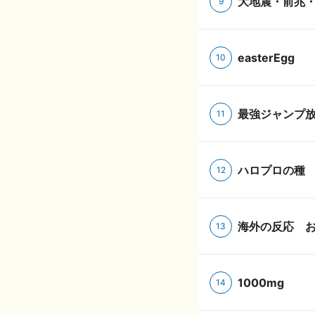
大地震・前兆・
9
easterEgg
10
最強ジャンプ
11
ハロプロの種
12
海外の反応 
13
1000mg
14