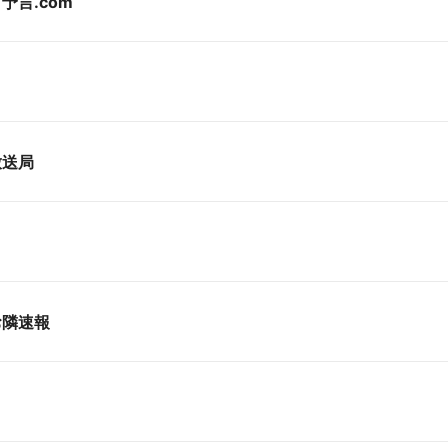
予言.com
放送局
お隣速報