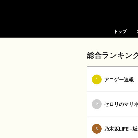
トップ
総合ランキン
アニゲー速報
1
セロリのマリ
2
乃木坂LIFE 
3