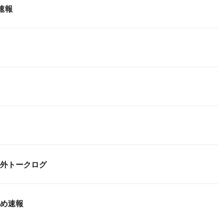
／速報
の反応 | 海外トークログ
とめ速報