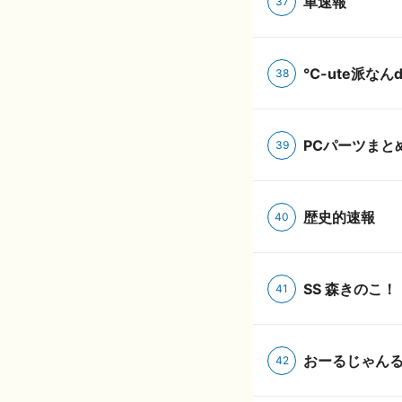
車速報
37
℃-ute派なんd
38
PCパーツまと
39
歴史的速報
40
SS 森きのこ！
41
おーるじゃん
42