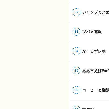
ジャンプまと
32
ツバメ速報
33
がーるずレポー
34
ああ言えばFor
35
コーヒーと翻
36