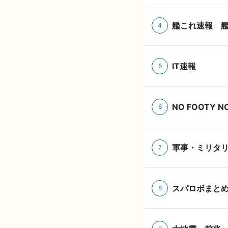
艦これ速報 
4
IT速報
5
NO FOOTY NO
6
軍事・ミリタ
7
スパロボまと
8