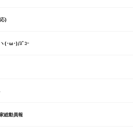
応)
･ω･)/ｽﾞｺｰ
る
国家総動員報