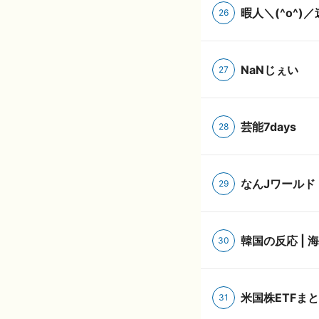
暇人＼(^o^)
26
NaNじぇい
27
芸能7days
28
なんJワールド
29
韓国
30
米国株ETFま
31