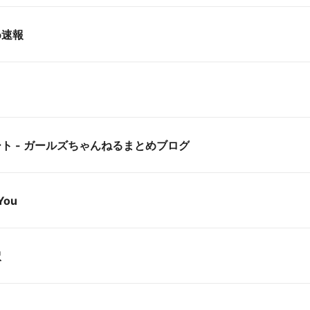
め速報
ト - ガールズちゃんねるまとめブログ
You
訳