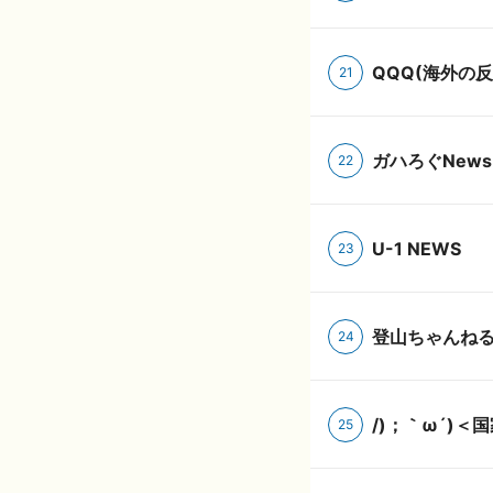
QQQ(海外の反
21
ガハろぐNewsヽ(
22
U-1 NEWS
23
登山ちゃんね
24
/)；｀ω´)＜
25