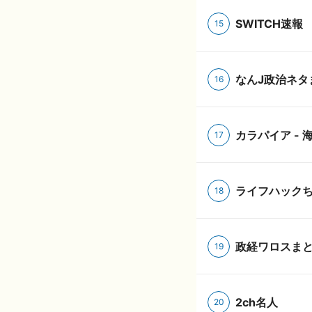
SWITCH速報
15
なんJ政治ネタ
16
カラパイア - 
17
ライフハック
18
政経ワロスまと
19
2ch名人
20