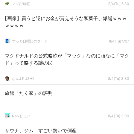
マジ卍速報
8/4(Tu) 6:30
【画像】買うと逆にお金が貰えそうな和菓子、爆誕ｗｗｗ
ｗｗｗｗ
ずっと日曜日のターン
8/4(Tu) 5:27
マクドナルドの公式略称が「マック」なのに頑なに「マク
ド」って略する謎の民
なんJ PUSH!!
8/4(Tu) 3:33
旅館「たく家」の評判
NaNじぇい
8/4(Tu) 3:00
サウナ、ジム すごい勢いで倒産