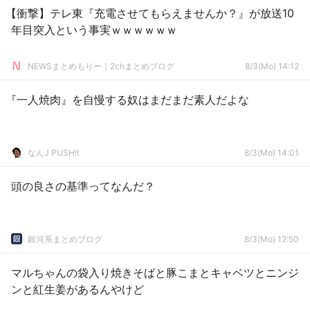
【衝撃】テレ東『充電させてもらえませんか？』が放送10
年目突入という事実ｗｗｗｗｗｗ
NEWSまとめもりー｜2chまとめブログ
8/3(Mo) 14:12
『一人焼肉』を自慢する奴はまだまだ素人だよな
なんJ PUSH!!
8/3(Mo) 14:01
頭の良さの基準ってなんだ？
銀河系まとめブログ
8/3(Mo) 12:50
マルちゃんの袋入り焼きそばと豚こまとキャベツとニンジ
ンと紅生姜があるんやけど