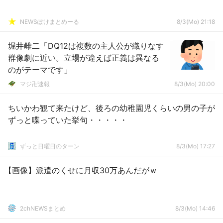
NEWSぽけまとめーる
8/3(Mo) 21:18
堀井雌二「DQ12は複数の主人公が織りなす
群像劇に近い。立場が違えば正義は異なる
のがテーマです」
マジ卍速報
8/3(Mo) 20:00
ちいかわ観て来たけど、後ろの幼稚園児くらいの男の子が
ずっと喋っていた挙句・・・・・
ずっと日曜日のターン
8/3(Mo) 17:27
【画像】派遣のくせに月収30万あんだがｗ
2chNEWSまとめ
8/3(Mo) 14:46