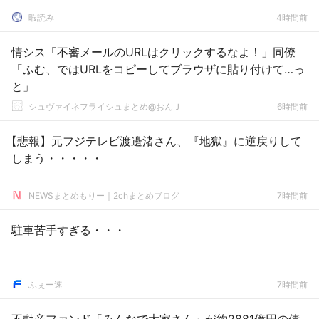
暇読み
4時間前
情シス「不審メールのURLはクリックするなよ！」同僚
「ふむ、ではURLをコピーしてブラウザに貼り付けて…っ
と」
シュヴァイネフライシュまとめ@おんＪ
6時間前
【悲報】元フジテレビ渡邊渚さん、『地獄』に逆戻りして
しまう・・・・・
NEWSまとめもりー｜2chまとめブログ
7時間前
駐車苦手すぎる・・・
ふぇー速
7時間前