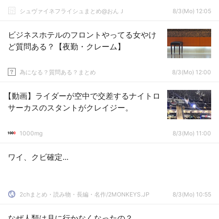
シュヴァイネフライシュまとめ@おんＪ
8/3(Mo) 12:05
ビジネスホテルのフロントやってる女やけ
ど質問ある？【夜勤・クレーム】
為になる？質問ある？まとめ
8/3(Mo) 12:00
【動画】ライダーが空中で交差するナイトロ
サーカスのスタントがクレイジー。
1000mg
8/3(Mo) 11:00
ワイ、クビ確定...
2chまとめ・読み物・長編・名作/2MONKEYS.JP
8/3(Mo) 10:55
なぜ人類は月に行かなくなったの？