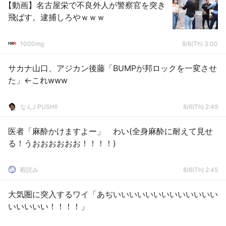
【動画】名古屋栄で不良外人が警察官を突き
飛ばす。逮捕しろやｗｗｗ
1000mg
8/6(Th) 3:00
サカナ山口、アジカン後藤「BUMPが邦ロックを一変させ
た」←これwww
なんJ PUSH!!
8/6(Th) 2:49
医者「麻酔かけますよー」 わい(全身麻酔に耐えて見せ
る！うおおおおおお！！！！)
暇読み
8/6(Th) 2:45
大気圏に突入するワイ「あぢいいいいいいいいいいいいい
いいいいい！！！！」