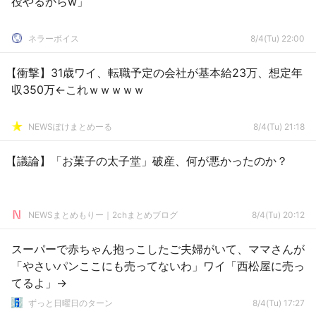
役やるからw」
ネラーボイス
8/4(Tu) 22:00
【衝撃】31歳ワイ、転職予定の会社が基本給23万、想定年
収350万←これｗｗｗｗｗ
NEWSぽけまとめーる
8/4(Tu) 21:18
【議論】「お菓子の太子堂」破産、何が悪かったのか？
NEWSまとめもりー｜2chまとめブログ
8/4(Tu) 20:12
スーパーで赤ちゃん抱っこしたご夫婦がいて、ママさんが
「やさいパンここにも売ってないわ」ワイ「西松屋に売っ
てるよ」→
ずっと日曜日のターン
8/4(Tu) 17:27