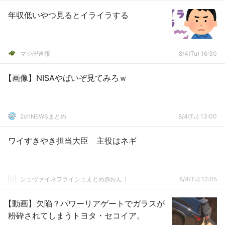
年収低いやつ見るとイライラする
マジ卍速報
8/4(Tu) 16:30
【画像】NISAやばいぞ見てみろｗ
2chNEWSまとめ
8/4(Tu) 13:00
ワイすきやき担当大臣 主役はネギ
シュヴァイネフライシュまとめ@おんＪ
8/4(Tu) 12:05
【動画】欠陥？パワーリアゲートでガラスが
粉砕されてしまうトヨタ・セコイア。