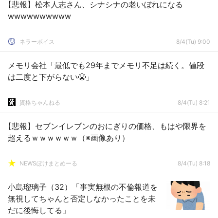
【悲報】松本人志さん、シナシナの老いぼれになる
wwwwwwwwww
ネラーボイス
8/4(Tu) 9:00
メモリ会社「最低でも29年までメモリ不足は続く。値段
は二度と下がらない😤」
資格ちゃんねる
8/4(Tu) 8:21
【悲報】セブンイレブンのおにぎりの価格、もはや限界を
超えるｗｗｗｗｗｗ（※画像あり）
NEWSぽけまとめーる
8/4(Tu) 8:18
小島瑠璃子（32）「事実無根の不倫報道を
無視してちゃんと否定しなかったことを未
だに後悔してる」