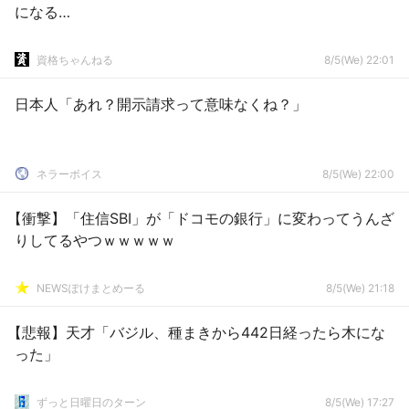
になる…
資格ちゃんねる
8/5(We) 22:01
日本人「あれ？開示請求って意味なくね？」
ネラーボイス
8/5(We) 22:00
【衝撃】「住信SBI」が「ドコモの銀行」に変わってうんざ
りしてるやつｗｗｗｗｗ
NEWSぽけまとめーる
8/5(We) 21:18
【悲報】天才「バジル、種まきから442日経ったら木にな
った」
ずっと日曜日のターン
8/5(We) 17:27