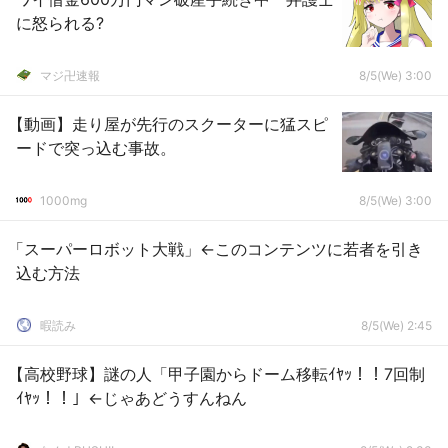
に怒られる?
マジ卍速報
8/5(We) 3:00
【動画】走り屋が先行のスクーターに猛スピ
ードで突っ込む事故。
1000mg
8/5(We) 3:00
「スーパーロボット大戦」←このコンテンツに若者を引き
込む方法
暇読み
8/5(We) 2:45
【高校野球】謎の人「甲子園からドーム移転ｲﾔｯ！！7回制
ｲﾔｯ！！」←じゃあどうすんねん