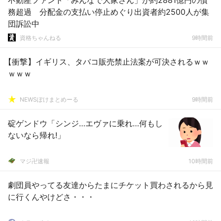
不動産ファンド「みんなで大家さん」が約2881億円の債
務超過 分配金の支払い停止めぐり出資者約2500人が集
団訴訟中
資格ちゃんねる
9時間前
【衝撃】イギリス、タバコ販売禁止法案が可決されるｗｗ
ｗｗｗ
NEWSぽけまとめーる
9時間前
碇ゲンドウ「シンジ…エヴァに乗れ…何もし
ないなら帰れ!」
マジ卍速報
10時間前
劇団員やってる友達からたまにチケット買わされるから見
に行くんやけどさ・・・