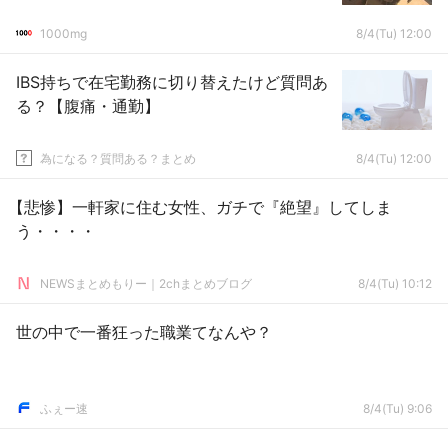
1000mg
8/4(Tu) 12:00
IBS持ちで在宅勤務に切り替えたけど質問あ
る？【腹痛・通勤】
為になる？質問ある？まとめ
8/4(Tu) 12:00
【悲惨】一軒家に住む女性、ガチで『絶望』してしま
う・・・・
NEWSまとめもりー｜2chまとめブログ
8/4(Tu) 10:12
世の中で一番狂った職業てなんや？
ふぇー速
8/4(Tu) 9:06