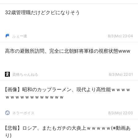
32歳管理職だけどクビになりそう
ふぇー速
8/3(Mo) 23:04
高市の避難所訪問、完全に北朝鮮将軍様の視察状態www
資格ちゃんねる
8/3(Mo) 22:01
【画像】昭和のカップラーメン、現代より高性能ｗｗｗｗ
ｗｗｗｗｗｗｗｗｗｗｗｗ
ネラーボイス
8/3(Mo) 22:00
【悲報】ロシア、またもガチの大炎上ｗｗｗｗｗ(※動画あ
り)