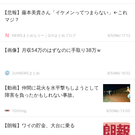
【悲報】藤本美貴さん「イケメンってつまらない」←これ
マジ？
NEWSまとめもりー｜2chまとめブログ
8/5(We) 17:12
【画像】月収54万のはずなのに手取り38万ｗ
2chNEWSまとめ
8/5(We) 16:52
【動画】仲間に花火を水平撃ちしようとして
障害を負ったかもしれない事故。
1000mg
8/5(We) 13:00
【朗報】ワイの貯金、大台に乗る