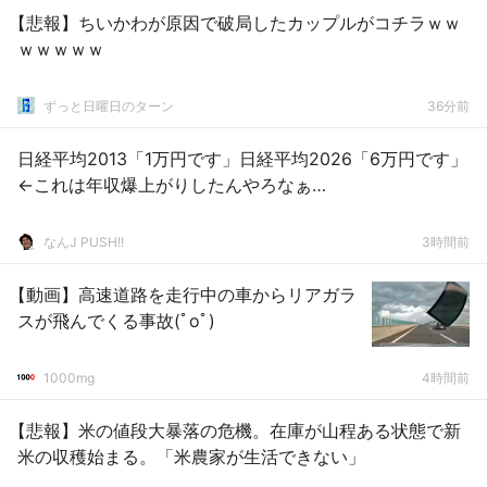
【悲報】ちいかわが原因で破局したカップルがコチラｗｗ
ｗｗｗｗｗ
ずっと日曜日のターン
36分前
日経平均2013「1万円です」日経平均2026「6万円です」
←これは年収爆上がりしたんやろなぁ…
なんJ PUSH!!
3時間前
【動画】高速道路を走行中の車からリアガラ
スが飛んでくる事故(ﾟoﾟ)
1000mg
4時間前
【悲報】米の値段大暴落の危機。在庫が山程ある状態で新
米の収穫始まる。「米農家が生活できない」