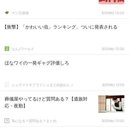
マジ卍速報
8/5(We) 13:00
【衝撃】「かわいい虫」ランキング、ついに発表される
なんJワールド
8/5(We) 12:30
ほなワイの一発ギャグ評価しろ
シュヴァイネフライシュまとめ@おんＪ
8/5(We) 12:05
葬儀屋やってるけど質問ある？【遺族対
応・夜勤】
為になる？質問ある？まとめ
8/5(We) 12:00