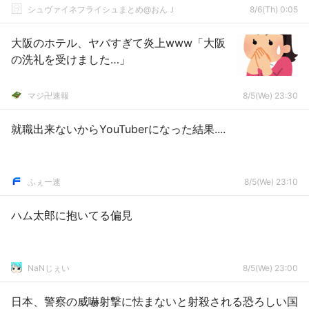
シュヴァイネフライシュまとめ@おんＪ
8/6(Th) 0:05
大阪のホテル、ヤバすぎて炎上www「大阪
の洗礼を受けました…」
マジ卍速報
8/5(We) 23:30
就職出来ないからYouTuberになった結果....
ふぇー速
8/5(We) 23:10
ハム太郎に抱いてる偏見
NaNじぇい
8/5(We) 23:00
日本、警察の威嚇射撃に怯まないと射殺される恐ろしい国