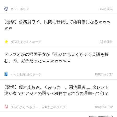
ネラーボイス
22時間前
【衝撃】公務員ワイ、民間に転職して給料倍になるｗｗｗ
ｗｗ
NEWSぽけまとめーる
23時間前
ドラマとかの帰国子女が「会話にちょくちょく英語を挟
む」の、ガチだったｗｗｗｗｗｗｗ
ずっと日曜日のターン
8/6(Th) 5:27
【驚愕】優木まおみ、くみっきー、菊地亜美……タレント
達が次々とアジアの国々へ移住する本当の理由って何？
NEWSまとめもりー｜2chまとめブログ
8/6(Th) 3:12