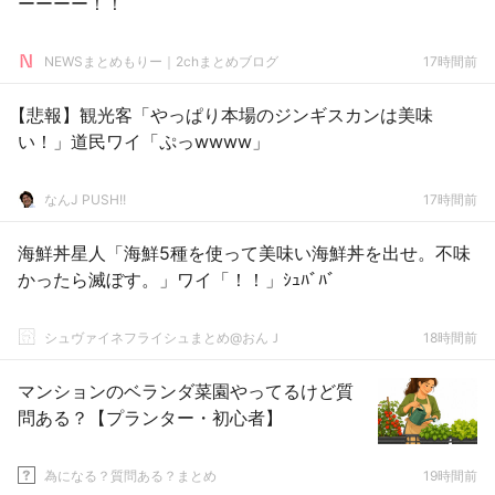
ーーーー！！
NEWSまとめもりー｜2chまとめブログ
17時間前
【悲報】観光客「やっぱり本場のジンギスカンは美味
い！」道民ワイ「ぷっwwww」
なんJ PUSH!!
17時間前
海鮮丼星人「海鮮5種を使って美味い海鮮丼を出せ。不味
かったら滅ぼす。」ワイ「！！」ｼｭﾊﾞﾊﾞ
シュヴァイネフライシュまとめ@おんＪ
18時間前
マンションのベランダ菜園やってるけど質
問ある？【プランター・初心者】
為になる？質問ある？まとめ
19時間前