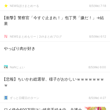
NEWSぽけまとめーる
8/5(We) 7:18
【衝撃】警察官「今すぐ止まれ！」包丁男「嫌だ！」→結
果
NEWSまとめもりー｜2chまとめブログ
8/5(We) 6:12
やっぱり肉が好き
NaNじぇい
8/5(We) 6:00
【悲報】ちいかわ総選挙、様子がおかしいｗｗｗｗｗｗｗ
ｗ
ずっと日曜日のターン
8/5(We) 4:27
ワイ借金600万円マン破産手続き中 弁護士