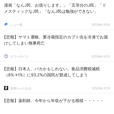
漫画「なんJ民、お借りします。」「五等分のJ民」「ド
メスティックなJ民」「なんJ民は勉強ができない」
ふぇー速
8/5(We) 9:08
【悲報】ヤマト運輸、要冷蔵指定のカブト虫を冷凍でお届
けしてしまい無事死亡
ネラーボイス
8/5(We) 9:00
【悲報】日本人、バカかもしれない。食品消費税減税
（8%→1%）に93.2%の国民が賛成してしまう
資格ちゃんねる
8/5(We) 8:19
【悲報】薬剤師、今年から年収が下がる模様・・・・・