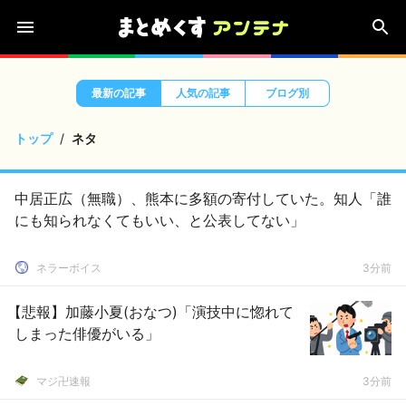
最新の記事
人気の記事
ブログ別
トップ
ネタ
中居正広（無職）、熊本に多額の寄付していた。知人「誰
にも知られなくてもいい、と公表してない」
ネラーボイス
3分前
【悲報】加藤小夏(おなつ)「演技中に惚れて
しまった俳優がいる」
マジ卍速報
3分前