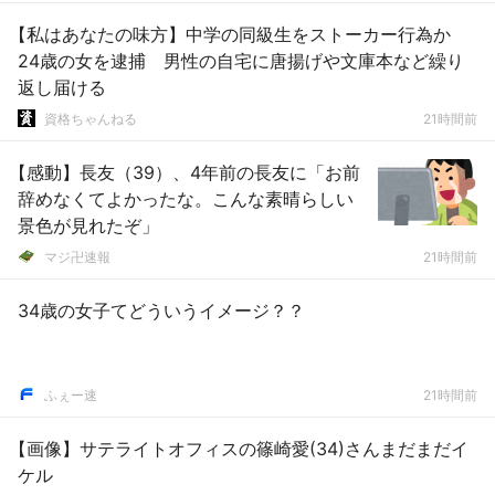
【私はあなたの味方】中学の同級生をストーカー行為か
24歳の女を逮捕 男性の自宅に唐揚げや文庫本など繰り
返し届ける
資格ちゃんねる
21時間前
【感動】長友（39）、4年前の長友に「お前
辞めなくてよかったな。こんな素晴らしい
景色が見れたぞ」
マジ卍速報
21時間前
34歳の女子てどういうイメージ？？
ふぇー速
21時間前
【画像】サテライトオフィスの篠崎愛(34)さんまだまだイ
ケル