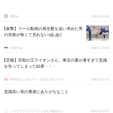
暇読み
8/4(Tu) 2:45
【衝撃】リール動画の再生数を追い求めた男
の失敗が怖くて見れない(@_@;)
1000mg
8/4(Tu) 2:00
【悲報】百獣の王ライオンさん、東京の夏が暑すぎて意識
を失ってしまった結果・・・
NEWSまとめもりー｜2chまとめブログ
8/4(Tu) 0:12
意識高い系の勇者にありがちなこと
シュヴァイネフライシュまとめ@おんＪ
8/4(Tu) 0:05