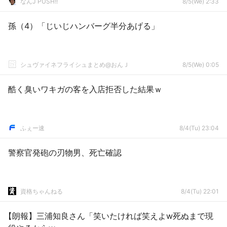
なんJ PUSH!!
8/5(We) 2:33
孫（4）「じいじハンバーグ半分あげる」
シュヴァイネフライシュまとめ@おんＪ
8/5(We) 0:05
酷く臭いワキガの客を入店拒否した結果ｗ
ふぇー速
8/4(Tu) 23:04
警察官発砲の刃物男、死亡確認
資格ちゃんねる
8/4(Tu) 22:01
【朗報】三浦知良さん「笑いたければ笑えよw死ぬまで現