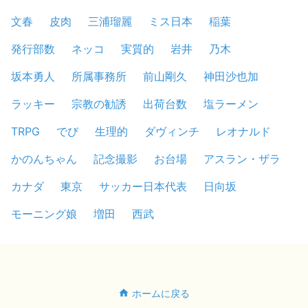
文春
皮肉
三浦瑠麗
ミス日本
稲葉
発行部数
ネッコ
実質的
岩井
乃木
坂本勇人
所属事務所
前山剛久
神田沙也加
ラッキー
宗教の勧誘
出荷台数
塩ラーメン
TRPG
でび
生理的
ダヴィンチ
レオナルド
かのんちゃん
記念撮影
お台場
アスラン・ザラ
カナダ
東京
サッカー日本代表
日向坂
モーニング娘
増田
西武
ホームに戻る