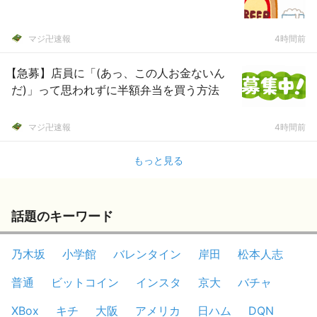
マジ卍速報
4時間前
【急募】店員に「(あっ、この人お金ないん
だ)」って思われずに半額弁当を買う方法
マジ卍速報
4時間前
もっと見る
話題のキーワード
乃木坂
小学館
バレンタイン
岸田
松本人志
普通
ビットコイン
インスタ
京大
バチャ
XBox
キチ
大阪
アメリカ
日ハム
DQN