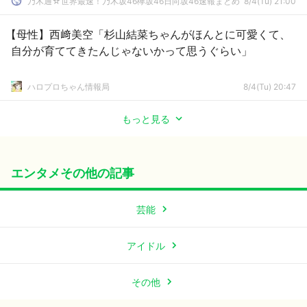
乃木通☆世界最速！乃木坂46欅坂46日向坂46速報まとめ
8/4(Tu) 21:00
【母性】西﨑美空「杉山結菜ちゃんがほんとに可愛くて、
自分が育ててきたんじゃないかって思うぐらい」
ハロプロちゃん情報局
8/4(Tu) 20:47
もっと見る
エンタメその他の記事
芸能
アイドル
その他