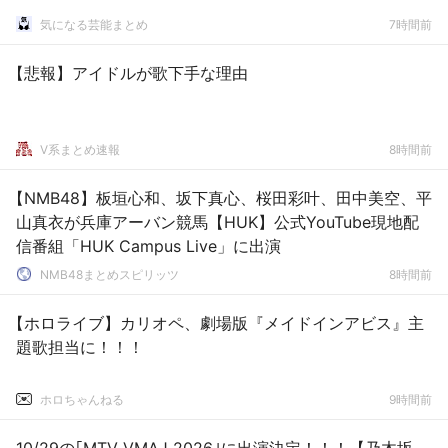
気になる芸能まとめ
7時間前
【悲報】アイドルが歌下手な理由
V系まとめ速報
8時間前
【NMB48】板垣心和、坂下真心、桜田彩叶、田中美空、平
山真衣が兵庫アーバン競馬【HUK】公式YouTube現地配
信番組「HUK Campus Live」に出演
NMB48まとめスピリッツ
8時間前
【ホロライブ】カリオペ、劇場版『メイドインアビス』主
題歌担当に！！！
ホロちゃんねる
9時間前