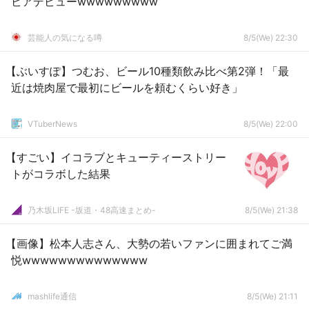
ビアデビューwwwwwwwww
芸能人の気になる噂
8/5(We) 22:30
【ぶいすぽ】つむお、ビール10種類飲み比べ第2弾！「最
近は焼肉屋で最初にビールを頼むくらい好き」
VTuberNews
8/5(We) 22:00
【すごい】イコラブとキューティーストリー
トがコラボした結果
乃木坂LIFE -坂道・48高速まとめ-
8/5(We) 21:38
【画像】松本人志さん、大勢の若いファンに囲まれてご満
悦wwwwwwwwwwwwww
mashlife通信
8/5(We) 21:11