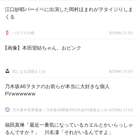
江口紗耶バーイベに出演した岡村ほまれがヲタイジりしま
くる
ハロプロの種
8/5(We) 21:00
【画像】本田望結ちゃん、おピンク
気になる芸能まとめ
8/5(We) 21:00
乃木坂46ヲタクのお前らが本当に大好きな個人
PVwwwwww
乃木通☆世界最速！乃木坂46欅坂46日向坂46速報まとめ
8/5(We) 21:00
福田真琳「最近一番気になっているカエルとかいらっしゃ
るんですか？」 川名凜「それがいるんですよ」