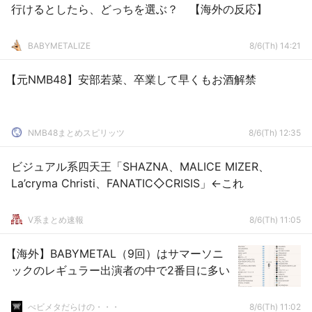
行けるとしたら、どっちを選ぶ？ 【海外の反応】
BABYMETALIZE
8/6(Th) 14:21
【元NMB48】安部若菜、卒業して早くもお酒解禁
NMB48まとめスピリッツ
8/6(Th) 12:35
ビジュアル系四天王「SHAZNA、MALICE MIZER、
La’cryma Christi、FANATIC◇CRISIS」←これ
V系まとめ速報
8/6(Th) 11:05
【海外】BABYMETAL（9回）はサマーソニ
ックのレギュラー出演者の中で2番目に多い
べビメタだらけの・・・
8/6(Th) 11:02