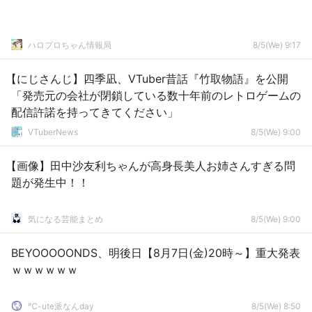
ハロプロちゃん情報局
8/5(We) 9:17
【にじさんじ】四季凪、VTuber昔話『竹取物語』を公開
「発売元の会社が閉鎖している数十年前のレトロゲームの
配信許諾を持ってきてください」
VTuberNews
8/5(We) 9:00
【画像】田中沙友利ちゃんが高身長美人お姉さんすぎる問
題が発生中！！
気になる芸能まとめ
8/5(We) 9:00
BEYOOOOONDS、明後日【8月7日(金)20時～】重大発表
ｗｗｗｗｗｗ
℃-ute派なんday
8/5(We) 8:50