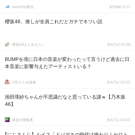
mashlife通信
8/5(We) 0:11
櫻坂46、推しが全員これだとガチでキツい説
欅坂46まとめもり～
8/4(Tu) 23:28
BUMPを境に日本の音楽が変わったって言うけど過去に日
本音楽に影響与えたアーティストいる？
V系まとめ速報
8/4(Tu) 23:05
池田瑛紗ちゃんが不思議だなと思っている謎ｗ【乃木坂
46】
坂道G情報通
8/4(Tu) 22:40
【にじさんじ】ルイス「ドパガキの時代は終わり！セロト