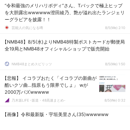
“令和最強のメリハリボディ”さん、Tバックで極上ヒップ
を大胆露出wwwwww澄田綾乃、艶が溢れ出たランジェリ
ーグラビアを披露！！
芸能人の気になる噂
8/5(We) 2:10
【NMB48】8/5(水)よりNMB48特製ポストカードが郵便局
全19局とNMB48オフィシャルショップで販売開始
NMB48まとめスピリッツ
8/5(We) 1:50
【悲報】 イコラブおたく「イコラブの新曲が
酷いクソ曲…指原もう限界でしょ」 wが
2000万バズwwwww
乃木坂LIFE -坂道・48高速まとめ-
8/5(We) 0:32
【画像】令和最新版・宇垣美里さん(35)wwwwww