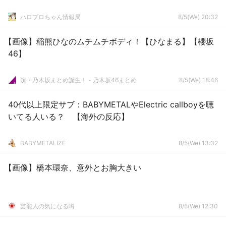
ハロプロちゃん情報局
8/5(We) 20:32
【画像】稲熊ひなのムチムチボディ！【ひなまる】【櫻坂
46】
超・乃木坂まとめ誕生！ - 乃木坂46まとめ
8/5(We) 18:46
40代以上限定サブ：BABYMETALやElectric callboyを聴
いてる人いる？ 【海外の反応】
BABYMETALIZE
8/5(We) 13:32
【画像】橋本環奈、意外とお胸大きい
芸能人の気になる噂
8/5(We) 12:30