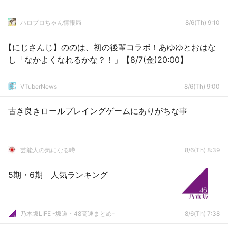
ハロプロちゃん情報局
8/6(Th) 9:10
【にじさんじ】ののは、初の後輩コラボ！あゆゆとおはな
し「なかよくなれるかな？！」【8/7(金)20:00】
VTuberNews
8/6(Th) 9:00
古き良きロールプレイングゲームにありがちな事
芸能人の気になる噂
8/6(Th) 8:39
5期・6期 人気ランキング
乃木坂LIFE -坂道・48高速まとめ-
8/6(Th) 7:38