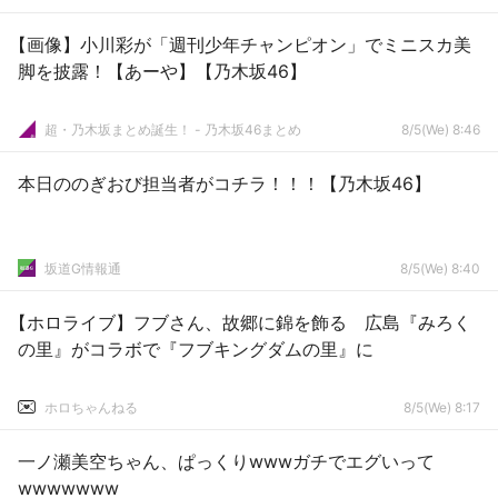
【画像】小川彩が「週刊少年チャンピオン」でミニスカ美
脚を披露！【あーや】【乃木坂46】
超・乃木坂まとめ誕生！ - 乃木坂46まとめ
8/5(We) 8:46
本日ののぎおび担当者がコチラ！！！【乃木坂46】
坂道G情報通
8/5(We) 8:40
【ホロライブ】フブさん、故郷に錦を飾る 広島『みろく
の里』がコラボで『フブキングダムの里』に
ホロちゃんねる
8/5(We) 8:17
一ノ瀬美空ちゃん、ぱっくりwwwガチでエグいって
wwwwwww