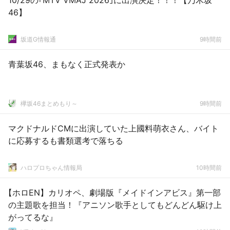
10/29の｢MTV VMAJ 2026｣に出演決定！！！【乃木坂
46】
坂道G情報通
9時間前
青葉坂46、まもなく正式発表か
欅坂46まとめもり～
9時間前
マクドナルドCMに出演していた上國料萌衣さん、バイト
に応募するも書類選考で落ちる
ハロプロちゃん情報局
10時間前
【ホロEN】カリオペ、劇場版『メイドインアビス』第一部
の主題歌を担当！『アニソン歌手としてもどんどん駆け上
がってるな』