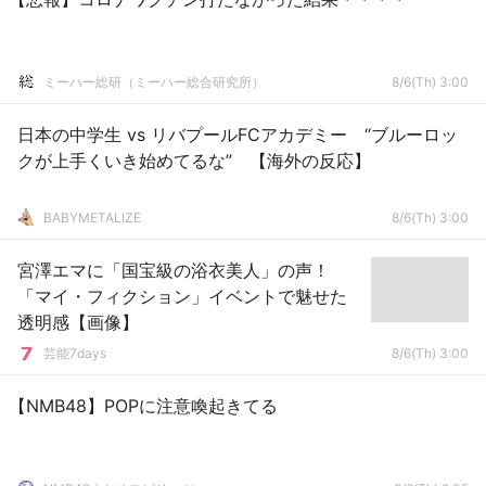
ミーハー総研（ミーハー総合研究所）
8/6(Th) 3:00
日本の中学生 vs リバプールFCアカデミー “ブルーロッ
クが上手くいき始めてるな” 【海外の反応】
BABYMETALIZE
8/6(Th) 3:00
宮澤エマに「国宝級の浴衣美人」の声！
「マイ・フィクション」イベントで魅せた
透明感【画像】
芸能7days
8/6(Th) 3:00
【NMB48】POPに注意喚起きてる