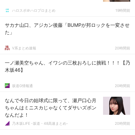
ハロスポ＠ハロプロまとめ
19時間前
サカナ山口、アジカン後藤「BUMPが邦ロックを一変させ
た」
V系まとめ速報
20時間前
一ノ瀬美空ちゃん、イワシの三枚おろしに挑戦！！！【乃
木坂46】
坂道G情報通
20時間前
なんで今日の始球式に限って、瀬戸口心月
ちゃんはミニスカじゃなくてダサいズボン
なんだよ！
乃木坂LIFE -坂道・48高速まとめ-
20時間前