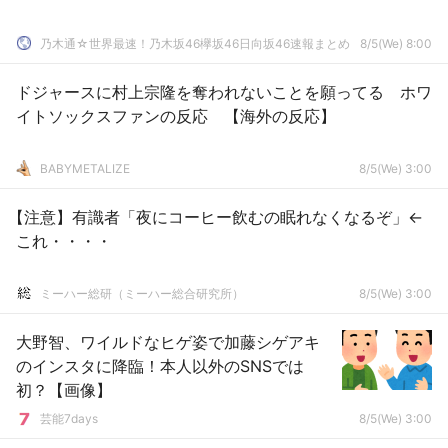
乃木通☆世界最速！乃木坂46欅坂46日向坂46速報まとめ
8/5(We) 8:00
ドジャースに村上宗隆を奪われないことを願ってる ホワ
イトソックスファンの反応 【海外の反応】
BABYMETALIZE
8/5(We) 3:00
【注意】有識者「夜にコーヒー飲むの眠れなくなるぞ」←
これ・・・・
ミーハー総研（ミーハー総合研究所）
8/5(We) 3:00
大野智、ワイルドなヒゲ姿で加藤シゲアキ
のインスタに降臨！本人以外のSNSでは
初？【画像】
芸能7days
8/5(We) 3:00