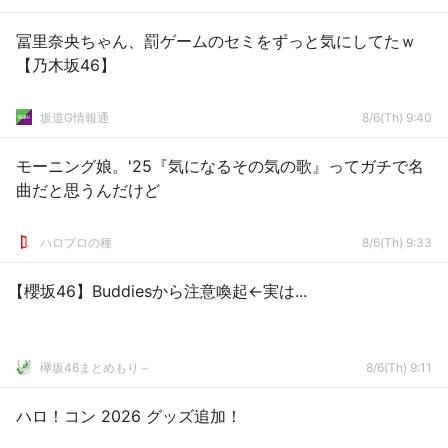
冨里奈央ちゃん、罰ゲームのセミをずっと気にしてたｗ
【乃木坂46】
坂道G情報通
8/6(Th) 9:40
モーニング娘。'25『気になるその気の歌』ってガチで名
曲だと思うんだけど
ハロプロの種
8/6(Th) 9:33
【櫻坂46】Buddiesから注意喚起←実は...
欅坂46まとめもり～
8/6(Th) 9:11
ハロ！コン 2026 グッズ追加！