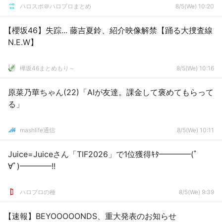
ハロスポ＠ハロプロまとめ
8/5(We) 10:20
【櫻坂46】失踪... 藤吉夏鈴、紹介映像解禁【踊る大捜査線
N.E.W】
欅坂46まとめもり～
8/5(We) 10:16
原菜乃華ちゃん(22)「AIが友達。課金して褒めてもらって
る」
mashlife通信
8/5(We) 10:11
Juice=Juiceさん「TIF2026」で1位獲得ｷﾀ━━━━(ﾟ
∀ﾟ)━━━━!!
ハロプロの種
8/5(We) 9:39
【速報】BEYOOOOONDS、重大発表のお知らせ