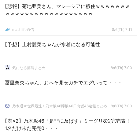
【悲報】菊地亜美さん、マレーシアに移住ｗｗｗｗｗｗｗ
ｗｗｗｗｗｗｗｗｗｗｗｗｗｗｗｗｗｗ
mashlife通信
8/6(Th) 7:11
【予想】上村麗菜ちゃんが水着になる可能性
気になる芸能まとめ
8/6(Th) 7:00
冨里奈央ちゃん、おへそ見せガチでエグいって・・・
乃木通☆世界最速！乃木坂46欅坂46日向坂46速報まとめ
8/6(Th) 7:00
【表×2】乃木坂46「是非に及ばず」ミーグリ8次完売表！
1名だけ未だ完売0・・・