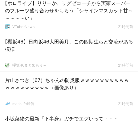
【ホロライブ】りりーか、リグゼコーチから実家スーパー
のフルーツ盛り合わせをもらう「シャインマスカット甘～
～～～～い」
VTuberNews
21時間前
【櫻坂46】日向坂46大田美月、この四期生らと交流がある
模様
欅坂46まとめもり～
21時間前
片山さつき（67）ちゃんの防災服ｗｗｗｗｗｗｗｗｗｗ
ｗｗｗｗｗｗｗｗｗ（画像あり）
mashlife通信
21時間前
小坂菜緒の最新『下半身』ガチでエグいって・・・