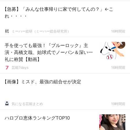
【急募】「みんな仕事帰りに家で何してんの？」←こ
れ・・・・
ミーハー総研（ミーハー総合研究所）
16時間前
手を使っても最強！『ブルーロック』主
演・高橋文哉、始球式でノーバン＆深い一
礼に称賛【動画】
芸能7days
16時間前
【画像】ミスド、最強の組合せが決定
気になる芸能まとめ
19時間前
ハロプロ恵体ランキングTOP10