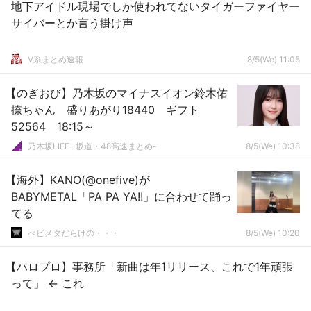
地下アイドル現場でしか使われてないタイガーファイヤー
サイバーとか言う掛け声
V系まとめ速報
8/5(We) 11:05
【のぎおび】乃木坂のマイナスイオン鈴木佑
捺ちゃん 盛りあがり18440 ギフト
52564 18:15～
乃木坂LIFE -坂道・48高速まとめ-
8/5(We) 10:38
【海外】KANO(@onefive)が
BABYMETAL「PA PA YA!!」に合わせて踊っ
てる
べビメタだらけの・・・
8/5(We) 10:20
【ハロプロ】事務所「新曲は年1リリース、これで1年頑張
って」 ← これ