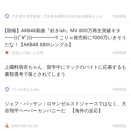
乃木通☆世界最速！乃木坂46欅坂46日向坂46速報まとめ
12時間前
【朗報】AKB48新曲『好きish』MV 800万再生突破キタ
━━(((ﾟ∀ﾟ)))━━━━━!! こりゃ発売前に1000万いきそう
だな！【AKB48 68thシングル】
芸能人の気になる噂
13時間前
上國料萌衣ちゃん、留学中にマックのバイトに応募するも
書類選考で落とされてしまう
℃-ute派なんday
15時間前
ジェフ・パッサン：ロサンゼルスドジャースではなく、大
谷翔平ペーパーカンパニーだ 【海外の反応】
BABYMETALIZE
16時間前