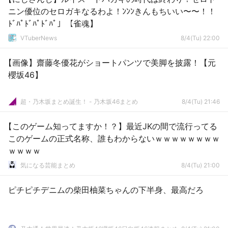
ニン優位のセロガキなるわよ！ﾝﾝﾝきんもちいい〜〜！！
ﾄﾞﾊﾟﾄﾞﾊﾟﾄﾞﾊﾟ」【雀魂】
VTuberNews
8/4(Tu) 22:00
【画像】齋藤冬優花がショートパンツで美脚を披露！【元
櫻坂46】
超・乃木坂まとめ誕生！ - 乃木坂46まとめ
8/4(Tu) 21:46
【このゲーム知ってますか！？】最近JKの間で流行ってる
このゲームの正式名称、誰もわからないｗｗｗｗｗｗｗｗ
ｗｗｗｗ
気になる芸能まとめ
8/4(Tu) 21:00
ピチピチデニムの柴田柚菜ちゃんの下半身、最高だろ