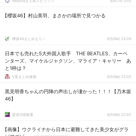
NMB48まとめスピリッツ
8/6(Th) 2:05
【櫻坂46】村山美羽、まさかの場所で見つかる
欅坂46まとめもり～
8/5(We) 23:09
日本でも売れた5大外国人歌手 THE BEATLES、カーペ
ンターズ、マイケルジャクソン、マライア・キャリー あ
と1枠は？
V系まとめ速報
8/5(We) 23:05
黒見明香ちゃんの円陣の声出しが凄かった！！！【乃木坂
46】
坂道G情報通
8/5(We) 22:40
【画像】ウクライナから日本に避難してきた美少女がグラ