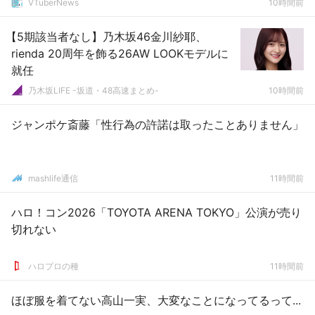
VTuberNews
10時間前
【5期該当者なし】乃木坂46金川紗耶、
rienda 20周年を飾る26AW LOOKモデルに
就任
乃木坂LIFE -坂道・48高速まとめ-
10時間前
ジャンポケ斎藤「性行為の許諾は取ったことありません」
mashlife通信
11時間前
ハロ！コン2026「TOYOTA ARENA TOKYO」公演が売り
切れない
ハロプロの種
11時間前
ほぼ服を着てない高山一実、大変なことになってるって...