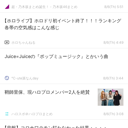
超・乃木坂まとめ誕生！ - 乃木坂46まとめ
8/6(Th) 5:51
【ホロライブ】ホロドリ初イベント終了！！！ランキング
各帯の空気感はこんな感じ
ホロちゃんねる
8/6(Th) 4:49
Juice=Juiceの『ポップミュージック』とかいう曲
℃-ute派なんday
8/6(Th) 3:44
鞘師里保、現ハロプロメンバー2人を絶賛
ハロスポ＠ハロプロまとめ
8/6(Th) 3:08
【悲報】コロナワクチン打たなかった結果・・・・