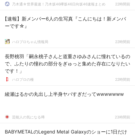
乃木通☆世界最速！乃木坂46欅坂46日向坂46速報まとめ
22時間前
【速報】新メンバー6人の生写真『こんにちは！新メンバ
ーです☆』
ハロプロちゃん情報局
22時間前
長野桃羽「嗣永桃子さんと道重さゆみさんに憧れているの
で、ふたりの憧れの部分をぎゅっと集めた存在になりたい
です！」
ハロプロの種
22時間前
綾瀬はるかの丸出し上半身ヤバすぎだってwwwwwww
芸能人の気になる噂
23時間前
BABYMETALのLegend Metal Galaxyのショーに1日だけ