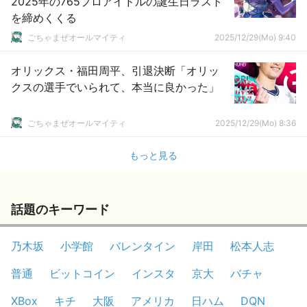
2025年の765プロアイドルの誕生日ラスト
を締めくくる
ごちゃまぜオールマイティ
2025/12/29(Mo) 9:40
オリックス・福田周平、引退決断「オリッ
クスの選手でいられて、本当に良かった」
ごちゃまぜオールマイティ
2025/12/29(Mo) 8:36
もっと見る
話題のキーワード
乃木坂
小学館
バレンタイン
岸田
松本人志
普通
ビットコイン
インスタ
京大
バチャ
XBox
キチ
大阪
アメリカ
日ハム
DQN