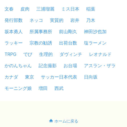
文春
皮肉
三浦瑠麗
ミス日本
稲葉
発行部数
ネッコ
実質的
岩井
乃木
坂本勇人
所属事務所
前山剛久
神田沙也加
ラッキー
宗教の勧誘
出荷台数
塩ラーメン
TRPG
でび
生理的
ダヴィンチ
レオナルド
かのんちゃん
記念撮影
お台場
アスラン・ザラ
カナダ
東京
サッカー日本代表
日向坂
モーニング娘
増田
西武
ホームに戻る