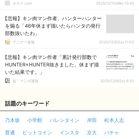
オタク.com
2025/12/10(We) 15:45
【悲報】キン肉マン作者、ハンターハンター
を煽る「46年休まず描いたらハンタの発行
部数抜いたわ」
アニゲー速報
2025/12/6(Sa) 11:05
【悲報】キン肉マン作者「累計発行部数で
HUNTER×HUNTER抜きました。休まず描
いた結果です。」
超・マンガ速報
2025/12/6(Sa) 6:30
話題のキーワード
乃木坂
小学館
バレンタイン
岸田
松本人志
普通
ビットコイン
インスタ
京大
バチャ