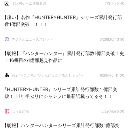
オレ的ゲーム速報＠刃
7/3(Fr) 0:40
【凄い】名作『HUNTER×HUNTER』シリーズ累計発行部
数1億部突破！！！！
デジタルニューススレッド
6/29(Mo) 13:50
【朗報】『ハンターハンター』累計発行部数1億部突破！史
上16番目の1億部越え作品に
あぁ^～こころがぴょんぴょんするんじゃぁ^～
6/29(Mo) 11:00
『HUNTER×HUNTER』シリーズ累計発行部数１億部突
破！！1年半ぶりにジャンプに最新話載ってるぞ！！
はちま起稿
6/29(Mo) 5:00
【朗報】ハンターハンターシリーズ累計発行部数1億部突