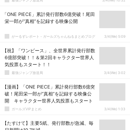
最強ジャンプ放送局
3/4(We) 10:32
「ONE PIECE」累計発行部数6億突破！尾田
栄一郎が“真相”を記録する映像公開
がーるずレポート - ガールズちゃんねるまとめブログ
3/4(We) 5:09
【祝】「ワンピース」、全世界累計発行部数
6億部突破！！＆第2回キャラクター世界人
気投票もスタート！！
最強ジャンプ放送局
3/4(We) 3:02
【漫画】「ONE PIECE」累計発行部数6億突
破！尾田栄一郎が“真相”を記録する映像公
開 キャラクター世界人気投票もスタート
ガールズVIPまとめ
3/4(We) 1:33
【たすけて】主要5紙、発行部数が急減、毎