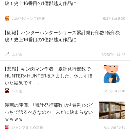
破！史上16番目の1億部越え作品に
JUMP(ジャンプ)速報
6/27(Sa) 9:30
【朗報】ハンターハンターシリーズ累計発行部数1億部突
破！史上16番目の1億部越え作品に
ネギ速
6/25(Th) 14:25
【悲報】キン肉マン作者「累計発行部数で
HUNTER×HUNTER抜きました。休まず描
いた結果です。」
ベア速
6/16(Tu) 7:00
漫画の評価、｢累計発行部数｣か｢巻割｣のど
っちで語るべきなのか、未だに決まらない
ｗｗｗｗ
ジャンプまとめ速報
6/6(Sa) 15:16