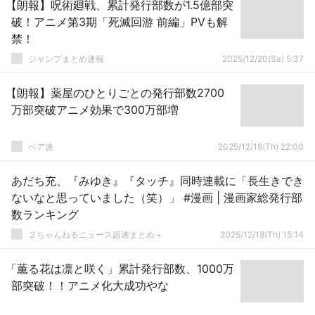
【朗報】呪術廻戦、累計発行部数が1.5億部突
破！アニメ第3期「死滅回游 前編」PVも解
禁！
ジャンプまとめ速報
2025/12/20(Sa) 5:37
【朗報】薬屋のひとりごとの発行部数2700
万部突破アニメ効果で300万部増
ベア速
2025/12/18(Th) 22:00
あだち充、『みゆき』『タッチ』同時連載に「長生きでき
ないなと思っていました（笑）」 #漫画 | 漫画家総発行部
数ランキング
２ちゃんねるニュース超速まとめ＋
2025/12/18(Th) 15:14
「薫る花は凛と咲く」累計発行部数、1000万
部突破！！アニメ化大成功やな