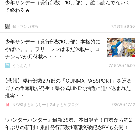
少年サンデー（発行部数：10万部）、誰も読んでないく
て終わる🔥
超・マンガ速報
7/16(Th) 9:30
少年サンデー（発行部数10万部）本格的に
やばい。。。フリーレンは未だ休載中、コ
ナンも2か月休載へ・・・
やらおん！
7/15(We) 15:00
【悲報】発行部数2万部の「GUNMA PASSPORT」を巡る
ガチの争奪戦が発生！県公式LINEで抽選に追い込まれた
現実・・
NEWSまとめもりー｜2chまとめブログ
7/8(We) 17:12
『ハンターハンター』最新39巻、本日発売！前巻から約2
年ぶりの新刊！累計発行部数1億部突破記念PVも公開！