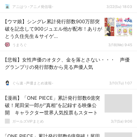
アニはつ -アニメ発信場-
3/22(Su) 18:03
【ウマ娘】シングレ累計発行部数900万部突
破を記念して900ジュエル他が配布！ありが
とう久住先生＆サイゲ…
うまろぐ
3/18(We) 9:45
【悲報】女性声優のオタク、金を落とさない・・・ 声優
グランプリの発行部数から見る声優人気
ぐら速 -声優まとめ速報-
3/10(Tu) 1:07
【漫画】「ONE PIECE」累計発行部数6億突
破！尾田栄一郎が“真相”を記録する映像公
開 キャラクター世界人気投票もスタート
ガールズVIPまとめ
3/7(Sa) 9:06
「ONE PIECE」累計発行部数6億突破！尾田