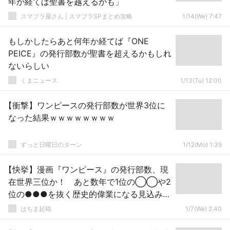
年か経てば聖書を越えるかも」
スマブラ屋さん | スマブラSPまとめ攻略
1/14(We) 7:47
もしかしたらあと何年か経てば『ONE
PEICE』の発行部数が聖書を超えるかもしれ
ないらしい
くまニュース
1/13(Tu) 12:00
【衝撃】ワンピースの発行部数が世界3位に
なった結果ｗｗｗｗｗｗｗｗ
ずっと日曜日のターン
1/12(Mo) 1:39
【快挙】漫画『ワンピース』の発行部数、現
在世界三位か！ あと数年で1位の◯◯や2
位の●●●を抜く歴史的偉業になる見込みｗ
ｗｗｗｗ
はちま起稿
1/7(We) 2:40