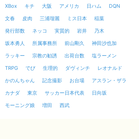
XBox
キチ
大阪
アメリカ
日ハム
DQN
文春
皮肉
三浦瑠麗
ミス日本
稲葉
発行部数
ネッコ
実質的
岩井
乃木
坂本勇人
所属事務所
前山剛久
神田沙也加
ラッキー
宗教の勧誘
出荷台数
塩ラーメン
TRPG
でび
生理的
ダヴィンチ
レオナルド
かのんちゃん
記念撮影
お台場
アスラン・ザラ
カナダ
東京
サッカー日本代表
日向坂
モーニング娘
増田
西武