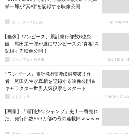
栄一郎が“真相”を記録する映像公開
ガールズVIPまとめ
3/5(Th) 5:28
【画像】ワンピース、累計発行部数6億突
破！尾田栄一郎が遂にワンピースの“真相”を
記録する映像公開！
ジャンプまとめ速報
3/5(Th) 3:44
『ワンピース』累計発行部数6億突破！作
者・尾田先生が真相を記録する映像公開＆
キャラクター世界人気投票もスタート
おしキャラっ
3/4(We) 12:40
【画像】「週刊少年ジャンプ」史上一番売れ
た、発行部数653万部の号の連載陣ｗｗｗｗ