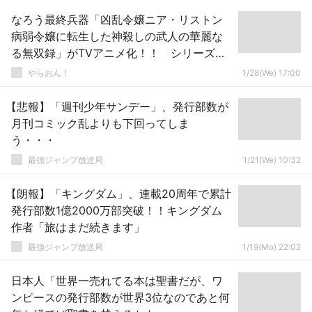
なろう最終兵器「凶乱令嬢ニア・リストン
病弱令嬢に転生した神殺しの武人の華麗な
る無双録」がTVアニメ化！！ シリーズ累
計発行部数は180万部の大人気作！！ 主人
やらおん！
1/28(We) 17:00
公がロリっ娘のワンパンマン
【悲報】「週刊少年サンデー」、発行部数が
月刊コミック乱よりも下回ってしま
う・・・
最強ジャンプ放送局
1/21(We) 10:32
【朗報】「キングダム」、連載20周年で累計
発行部数1億2000万部突破！！キングダム
作者「旅はまだ続きます」
最強ジャンプ放送局
1/19(Mo) 22:02
日本人「世界一売れてる本は聖書だが、ワ
ンピースの発行部数が世界3位なのであと何