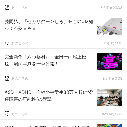
あのころの
8/6(Th) 23:03
藤岡弘、「セガサターンしろ」←このCM知
ってる奴ｗｗｗ
あのころの
8/6(Th) 9:03
完全新作『八つ墓村』、金田一は尾上松
也、場面写真を一挙公開！
あのころの
8/6(Th) 0:03
ASD・ADHD、今や小中学生80万人超に“発
達障害の可能性”の衝撃
あのころの
8/5(We) 9:03