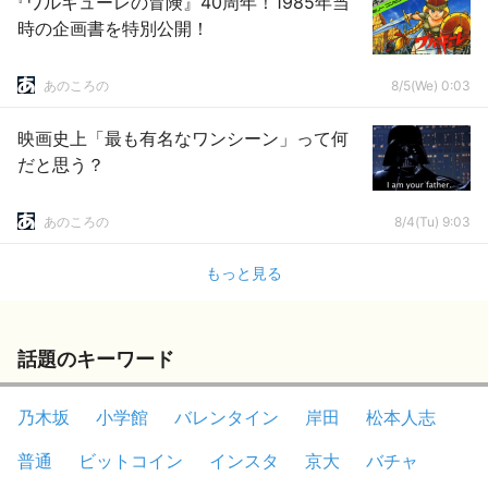
『ワルキューレの冒険』40周年！1985年当
時の企画書を特別公開！
あのころの
8/5(We) 0:03
映画史上「最も有名なワンシーン」って何
だと思う？
あのころの
8/4(Tu) 9:03
もっと見る
話題のキーワード
乃木坂
小学館
バレンタイン
岸田
松本人志
普通
ビットコイン
インスタ
京大
バチャ