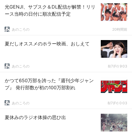
光GENJI、サブスク＆DL配信が解禁！リリ
ース当時の日付に順次配信予定
あのころの
20時間前
夏だしオススメのホラー映画、おしえて
あのころの
8/7(Fr) 9:03
かつて650万部を誇った『週刊少年ジャン
プ』 発行部数が初の100万部割れ
あのころの
8/7(Fr) 0:03
夏休みのラジオ体操の思ひ出