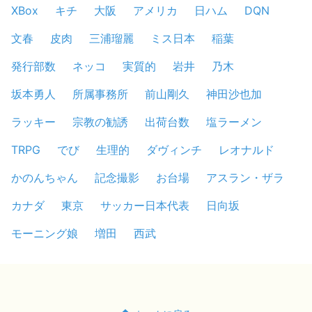
XBox
キチ
大阪
アメリカ
日ハム
DQN
文春
皮肉
三浦瑠麗
ミス日本
稲葉
発行部数
ネッコ
実質的
岩井
乃木
坂本勇人
所属事務所
前山剛久
神田沙也加
ラッキー
宗教の勧誘
出荷台数
塩ラーメン
TRPG
でび
生理的
ダヴィンチ
レオナルド
かのんちゃん
記念撮影
お台場
アスラン・ザラ
カナダ
東京
サッカー日本代表
日向坂
モーニング娘
増田
西武