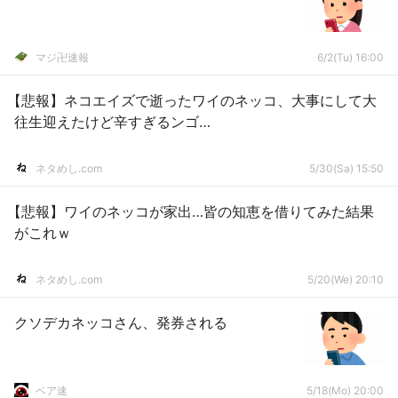
マジ卍速報
6/2(Tu) 16:00
【悲報】ネコエイズで逝ったワイのネッコ、大事にして大
往生迎えたけど辛すぎるンゴ…
ネタめし.com
5/30(Sa) 15:50
【悲報】ワイのネッコが家出…皆の知恵を借りてみた結果
がこれｗ
ネタめし.com
5/20(We) 20:10
クソデカネッコさん、発券される
ベア速
5/18(Mo) 20:00