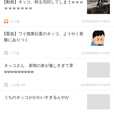
【動画】ネッコ、蛇を完封してしまうｗｗｗ
ｗｗｗｗｗｗｗ
キニ速
2025/8/29(Fr) 18:00
【緊急】ワイ残業社畜のネッコ、ようやく夜
飯にありつく
ベア速
2025/8/29(Fr) 14:00
ネッコさん、表情の差が激しすぎて草
wwwwwwwww
ぶる速-VIP
2025/8/28(Th) 15:09
うちのネッコがかわいすぎるんやが