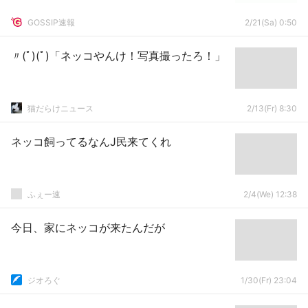
GOSSIP速報
2/21(Sa) 0:50
〃(ﾟ)(ﾟ)「ネッコやんけ！写真撮ったろ！」
猫だらけニュース
2/13(Fr) 8:30
ネッコ飼ってるなんJ民来てくれ
ふぇー速
2/4(We) 12:38
今日、家にネッコが来たんだが
ジオろぐ
1/30(Fr) 23:04