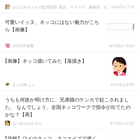
おにひめちゃんの監視部屋-鬼女、キチママ、修羅場、生活まとめ-
4/14(Tu) 7:18
可愛いイッヌ、ネッコにはない魅力がこち
ら【画像】
GOSSIP速報
4/12(Su) 15:10
【画像】ネッコ描いてみた【落描き】
まとめ映ぇぇ
4/12(Su) 9:50
うちも何故か明け方に、兄弟猫のケンカで起こされまし
た。 なんでしょう、全国ネッコワークで指令が出てたの
かな？【再】
なごめるおかると
4/12(Su) 0:30
【悲報】ワイのネッコ、ネコエイズで逝く...