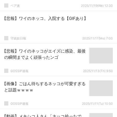
ベア速
2025/11/19(We) 12:30
【悲報】ワイのネッコ、入院する【GIFあり】
守銭奴日報
2025/11/17(Mo) 7:00
【悲報】ワイのネッコがエイズに感染、最後
の瞬間までよく頑張ったンゴ
GOSSIP速報
2025/11/13(Th) 9:50
【画像】ごはん待ちするネッコが可愛すぎる
と話題ｗｗｗｗ
GOSSIP速報
2025/11/11(Tu) 10:50
【動画】メキシコ人さん「ネッコ拾ったで