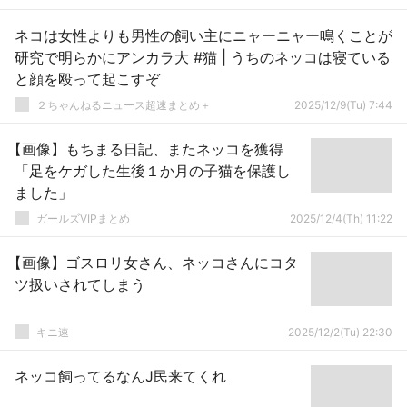
ネコは女性よりも男性の飼い主にニャーニャー鳴くことが
研究で明らかにアンカラ大 #猫 | うちのネッコは寝ている
と顔を殴って起こすぞ
２ちゃんねるニュース超速まとめ＋
2025/12/9(Tu) 7:44
【画像】もちまる日記、またネッコを獲得
「足をケガした生後１か月の子猫を保護し
ました」
ガールズVIPまとめ
2025/12/4(Th) 11:22
【画像】ゴスロリ女さん、ネッコさんにコタ
ツ扱いされてしまう
キニ速
2025/12/2(Tu) 22:30
ネッコ飼ってるなんJ民来てくれ