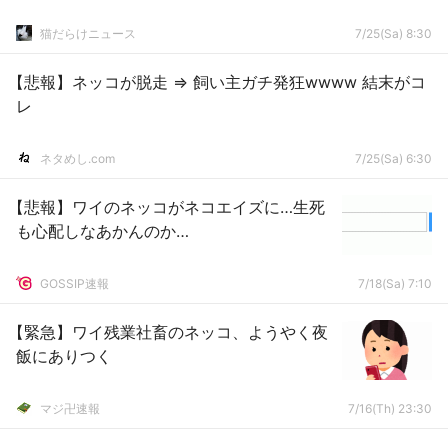
猫だらけニュース
7/25(Sa) 8:30
【悲報】ネッコが脱走 ⇒ 飼い主ガチ発狂wwww 結末がコ
レ
ネタめし.com
7/25(Sa) 6:30
【悲報】ワイのネッコがネコエイズに…生死
も心配しなあかんのか…
GOSSIP速報
7/18(Sa) 7:10
【緊急】ワイ残業社畜のネッコ、ようやく夜
飯にありつく
マジ卍速報
7/16(Th) 23:30