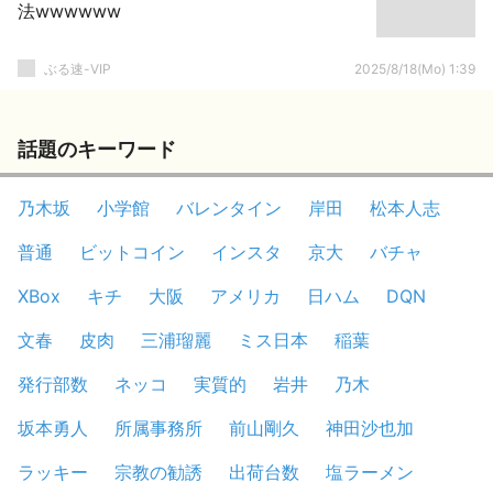
法wwwwww
ぶる速-VIP
2025/8/18(Mo) 1:39
話題のキーワード
乃木坂
小学館
バレンタイン
岸田
松本人志
普通
ビットコイン
インスタ
京大
バチャ
XBox
キチ
大阪
アメリカ
日ハム
DQN
文春
皮肉
三浦瑠麗
ミス日本
稲葉
発行部数
ネッコ
実質的
岩井
乃木
坂本勇人
所属事務所
前山剛久
神田沙也加
ラッキー
宗教の勧誘
出荷台数
塩ラーメン