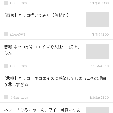
GOSSIP速報
1/17(Sa) 9:30
【画像】ネッコ描いてみた【落描き】
ぱわわ速報
1/8(Th) 12:00
悲報 ネッコがネコエイズで大往生…涙止ま
らん…
GOSSIP速報
1/5(Mo) 3:10
【悲報】ネッコ、ネコエイズに感染してしまう…その理由
が悲しすぎる…
ネタめし.com
1/3(Sa) 22:30
ネッコ「ごろにゃ～ん」ワイ「可愛いなあ