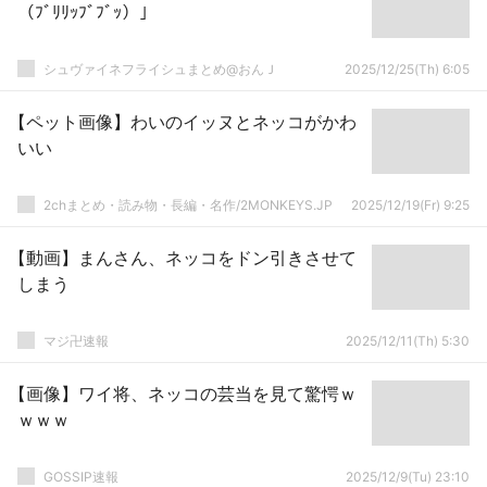
（ﾌﾞﾘﾘｯﾌﾞﾌﾞｯ）」
シュヴァイネフライシュまとめ@おんＪ
2025/12/25(Th) 6:05
【ペット画像】わいのイッヌとネッコがかわ
いい
2chまとめ・読み物・長編・名作/2MONKEYS.JP
2025/12/19(Fr) 9:25
【動画】まんさん、ネッコをドン引きさせて
しまう
マジ卍速報
2025/12/11(Th) 5:30
【画像】ワイ将、ネッコの芸当を見て驚愕ｗ
ｗｗｗ
GOSSIP速報
2025/12/9(Tu) 23:10