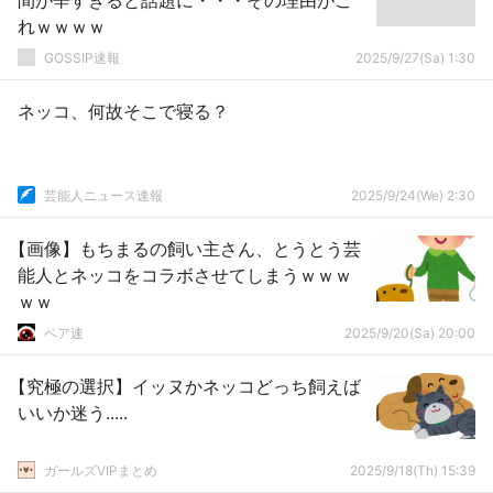
間が辛すぎると話題に・・・その理由がこ
れｗｗｗｗ
GOSSIP速報
2025/9/27(Sa) 1:30
ネッコ、何故そこで寝る？
芸能人ニュース速報
2025/9/24(We) 2:30
【画像】もちまるの飼い主さん、とうとう芸
能人とネッコをコラボさせてしまうｗｗｗ
ｗｗ
ベア速
2025/9/20(Sa) 20:00
【究極の選択】イッヌかネッコどっち飼えば
いいか迷う.....
ガールズVIPまとめ
2025/9/18(Th) 15:39