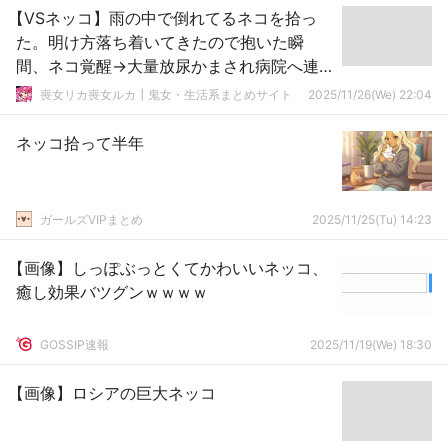
【VSネッコ】雨の中で倒れてるネコを拾っ
た。明け方落ち着いてきたので抱いた瞬
間、ネコ覚醒→大量放尿かまされ病院へ連
れていく為ボディプレスで抑え込み…
喪女リカ喪女ルカ┃鬼女・生活系まとめサイト
2025/11/26(We) 22:04
ネッコ拾って半年
ガールズVIPまとめ
2025/11/25(Tu) 14:23
【画像】しっぽぶっとくてかわいいネッコ、
癒し効果バツグンｗｗｗｗ
GOSSIP速報
2025/11/19(We) 18:30
【画像】ロシアの巨大ネッコ