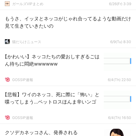
ガールズVIPまとめ
6/26(Fr) 3:39
もうさ、イッヌとネッコがじゃれ合ってるような動画だけ
見て生きていきたいの
猫だらけニュース
6/9(Tu) 8:30
【かわいい】ネッコたちの愛おしすぎるごは
ん待ちに悶絶wwwwww
GOSSIP速報
6/4(Th) 22:50
【悲報】ワイのネッコ、死に際に「怖い」と
喋ってしまう…ペットロスほんま辛いンゴ
GOSSIP速報
6/4(Th) 16:50
クソデカネッコさん、発券される