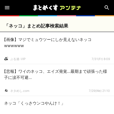
「ネッコ」まとめ記事検索結果
【画像】マジでミュウツーにしか見えないネッコ
wwwwww
ぶる速-VIP
7/31(Fr) 8:09
【悲報】ワイのネッコ、エイズ発覚…最期まで頑張った様
子に涙不可避…
ネタめし.com
7/29(We) 21:10
ネッコ「くっさウンコやんけ！」