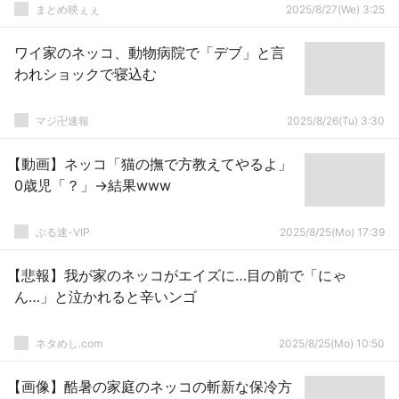
まとめ映ぇぇ
2025/8/27(We) 3:25
ワイ家のネッコ、動物病院で「デブ」と言
われショックで寝込む
マジ卍速報
2025/8/26(Tu) 3:30
【動画】ネッコ「猫の撫で方教えてやるよ」
0歳児「？」→結果www
ぶる速-VIP
2025/8/25(Mo) 17:39
【悲報】我が家のネッコがエイズに…目の前で「にゃ
ん…」と泣かれると辛いンゴ
ネタめし.com
2025/8/25(Mo) 10:50
【画像】酷暑の家庭のネッコの斬新な保冷方