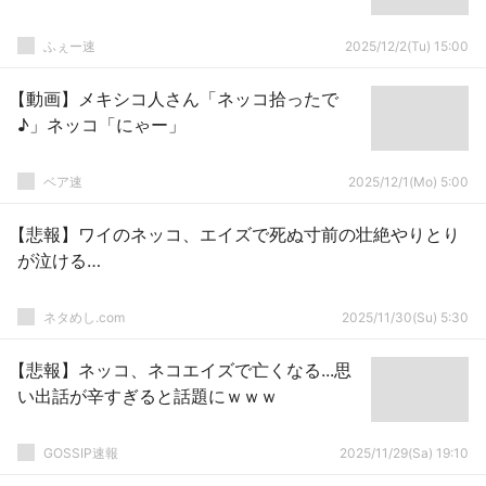
ふぇー速
2025/12/2(Tu) 15:00
【動画】メキシコ人さん「ネッコ拾ったで
♪」ネッコ「にゃー」
ベア速
2025/12/1(Mo) 5:00
【悲報】ワイのネッコ、エイズで死ぬ寸前の壮絶やりとり
が泣ける…
ネタめし.com
2025/11/30(Su) 5:30
【悲報】ネッコ、ネコエイズで亡くなる...思
い出話が辛すぎると話題にｗｗｗ
GOSSIP速報
2025/11/29(Sa) 19:10