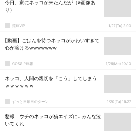
今日、家にネッコが来たんだが（※画像あ
り）
流速VIP
1/27(Tu) 2:03
【動画】ごはんを待つネッコがかわいすぎて
心が溶けるwwwwwww
GOSSIP速報
1/26(Mo) 10:10
ネッコ、人間の親切を「こう」してしまう
ｗｗｗｗｗｗ
ずっと日曜日のターン
1/20(Tu) 15:27
悲報 ウチのネッコが猫エイズに…みんな泣
いてくれ