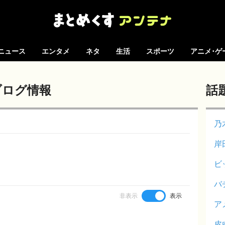
ニュース
エンタメ
ネタ
生活
スポーツ
アニメ･ゲ
 のブログ情報
話
乃
岸
ビ
バ
非表示
表示
ア
皮