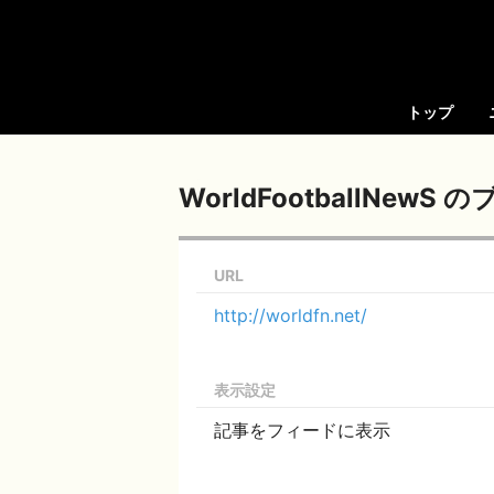
トップ
WorldFootballNewS
URL
http://worldfn.net/
表示設定
記事をフィードに表示