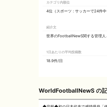
カテゴリ内順位
4位（スポーツ : サッカーで24件
紹介文
世界のFootballNewS関する
1日あたりの平均投稿数
18.9件/日
WorldFootballNewS 
◆悲報◆初の日本代表で感情爆発「使わないんだ