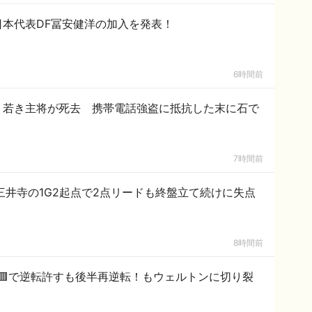
本代表DF冨安健洋の加入を発表！
6時間前
 若き主将が死去 携帯電話強盗に抵抗した末に石で
7時間前
才三井寺の1G2起点で2点リードも終盤立て続けに失点
8時間前
オ🟥で逆転許すも後半再逆転！もウェルトンに切り裂