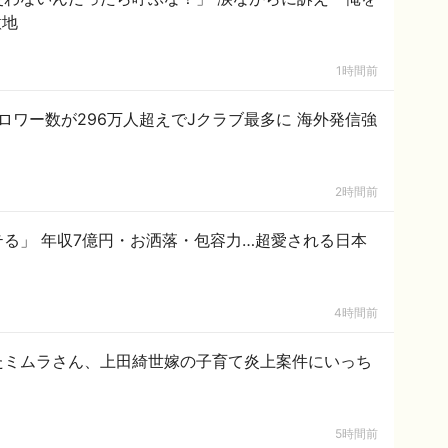
意地
1時間前
ォロワー数が296万人超えでJクラブ最多に 海外発信強
2時間前
る」 年収7億円・お洒落・包容力…超愛される日本
4時間前
たミムラさん、上田綺世嫁の子育て炎上案件にいっち
5時間前