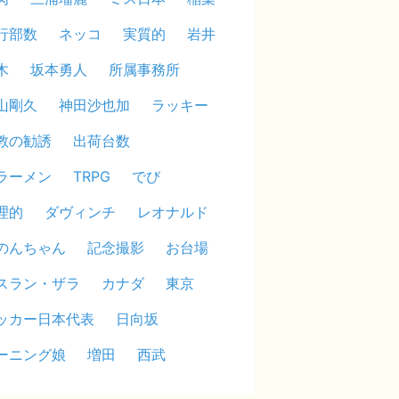
行部数
ネッコ
実質的
岩井
木
坂本勇人
所属事務所
山剛久
神田沙也加
ラッキー
教の勧誘
出荷台数
ラーメン
TRPG
でび
理的
ダヴィンチ
レオナルド
のんちゃん
記念撮影
お台場
スラン・ザラ
カナダ
東京
ッカー日本代表
日向坂
ーニング娘
増田
西武