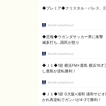
◆プレミア◆クリスタル・パレス、日
WorldFootballNewS
◆悲報◆ウガンダサッカー界に衝撃
滅多打ち…国民が怒り
WorldFootballNewS
◆Ｊ１◆1節 横浜FM×鹿島 横浜16
し鹿島が逆転勝利！
WorldFootballNewS
◆Ｊ１◆1節 G大阪×浦和 浦和サビ
かれ再逆転でガンバが4-3で勝利！