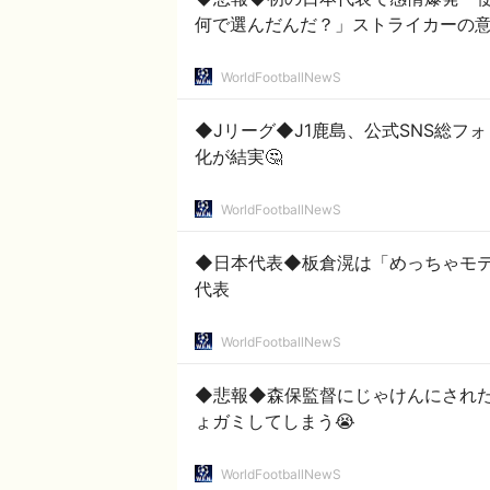
何で選んだんだ？」ストライカーの
WorldFootballNewS
◆Jリーグ◆J1鹿島、公式SNS総フ
化が結実🤔
WorldFootballNewS
◆日本代表◆板倉滉は「めっちゃモテ
代表
WorldFootballNewS
◆悲報◆森保監督にじゃけんにされ
ょガミしてしまう😭
WorldFootballNewS