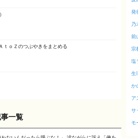
発
中）
乃
前
管理人ＡｔｏＺのつぶやきをまとめる
宗
塩
生
か
ア
サ
の記事一覧
モ
ったら呼ぶな！」 涙ながらに訴え「俺を