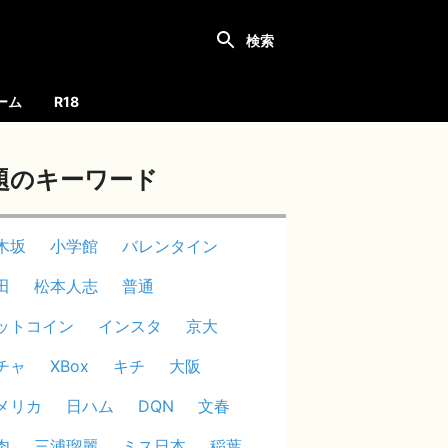
ーム
R18
題のキーワード
木坂
小学館
バレンタイン
田
松本人志
普通
ットコイン
インスタ
京大
チャ
XBox
キチ
大阪
メリカ
日ハム
DQN
文春
肉
三浦瑠麗
ミス日本
稲葉