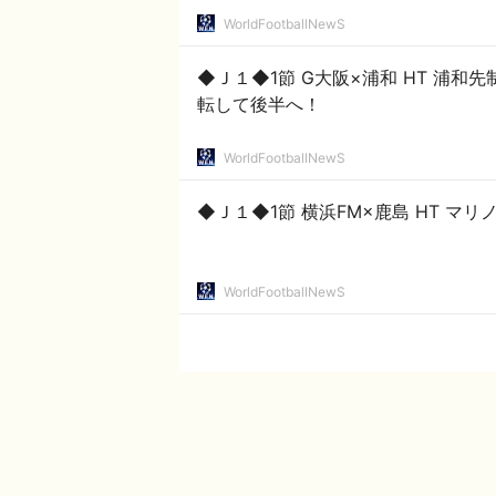
WorldFootballNewS
◆Ｊ１◆1節 G大阪×浦和 HT 浦
転して後半へ！
WorldFootballNewS
◆Ｊ１◆1節 横浜FM×鹿島 HT マリ
WorldFootballNewS