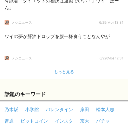
有識者「ダイエットの秘訣は運動でいい！」ワイ「ほー
ん」
メシニュース
6/29(Mo) 13:31
ワイの夢が肝油ドロップを腹一杯食うことなんやが
メシニュース
6/29(Mo) 12:31
もっと見る
話題のキーワード
乃木坂
小学館
バレンタイン
岸田
松本人志
普通
ビットコイン
インスタ
京大
バチャ