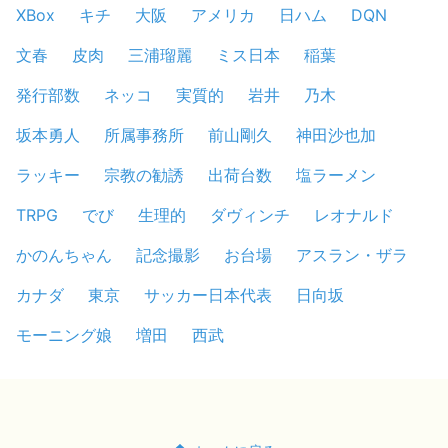
XBox
キチ
大阪
アメリカ
日ハム
DQN
文春
皮肉
三浦瑠麗
ミス日本
稲葉
発行部数
ネッコ
実質的
岩井
乃木
坂本勇人
所属事務所
前山剛久
神田沙也加
ラッキー
宗教の勧誘
出荷台数
塩ラーメン
TRPG
でび
生理的
ダヴィンチ
レオナルド
かのんちゃん
記念撮影
お台場
アスラン・ザラ
カナダ
東京
サッカー日本代表
日向坂
モーニング娘
増田
西武