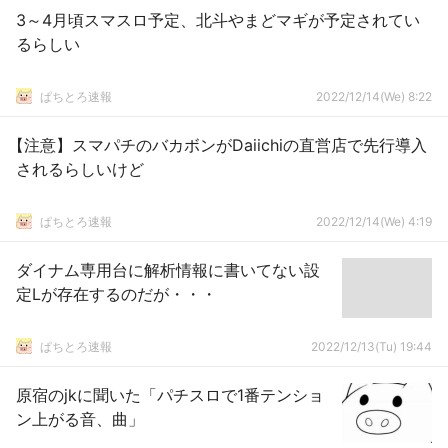
3～4月頃スマスロ予定、北斗やまどマギが予定されてい
るらしい
ぱちとろ速報
2022/12/14(We) 8:22
【注意】スマパチのバカボンがDaiichiの直営店で先行導入
されるらしいけど
ぱちとろ速報
2022/12/14(We) 4:19
ダイナム専用台に解析情報に書いてない設
定Lが存在するのだが・・・
ぱちとろ速報
2022/12/13(Tu) 19:44
原宿のjkに聞いた「パチスロで1番テンショ
ン上がる音、曲」