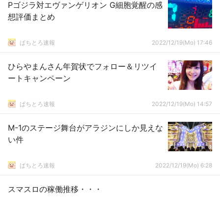
Pゴジラ対エヴァンゲリオン G細胞覚醒の感
想評価まとめ
ぱちとろ速報
2022/12/19(Mo) 17:46
ひらやまんさん年賀状でフォロー＆リツイ
ートキャンペーン
ぱちとろ速報
2022/12/19(Mo) 14:57
M-1のステージ舞台がアラジンにしか見えな
い件
ぱちとろ速報
2022/12/19(Mo) 6:28
スマスロの稼働推移・・・