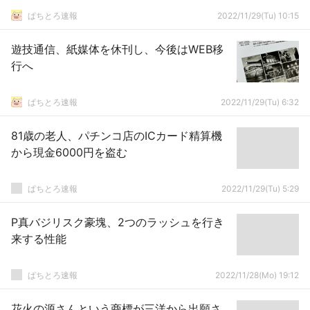
ぱちとろ速報
2022/11/29(Tu) 10:15
遊技通信、紙媒体を休刊し、今後はWEB移
行へ
ぱちとろ速報
2022/11/29(Tu) 6:32
81歳の老人、パチンコ店のICカード精算機
から現金6000円を盗む
ぱちとろ速報
2022/11/29(Tu) 5:29
P真バジリスク豪塊、2つのラッシュを行き
来する性能
ぱちとろ速報
2022/11/28(Mo) 19:12
花火の源さんという商標が三洋から出願さ