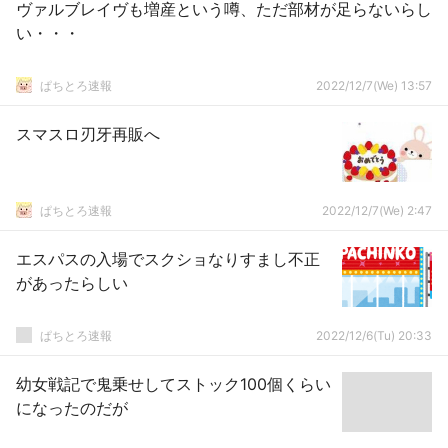
ヴァルブレイヴも増産という噂、ただ部材が足らないらし
い・・・
ぱちとろ速報
2022/12/7(We) 13:57
スマスロ刃牙再販へ
ぱちとろ速報
2022/12/7(We) 2:47
エスパスの入場でスクショなりすまし不正
があったらしい
ぱちとろ速報
2022/12/6(Tu) 20:33
幼女戦記で鬼乗せしてストック100個くらい
になったのだが