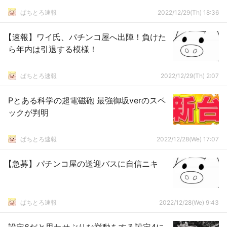
ぱちとろ速報
2022/12/29(Th) 18:36
【速報】ワイ氏、パチンコ屋へ出陣！負けた
ら年内は引退する模様！
ぱちとろ速報
2022/12/29(Th) 2:07
Pとある科学の超電磁砲 最強御坂verのスペ
ックが判明
ぱちとろ速報
2022/12/28(We) 17:07
【急募】パチンコ屋の送迎バスに自信ニキ
ぱちとろ速報
2022/12/28(We) 9:43