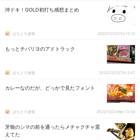
沖ドキ！GOLD初打ち感想まとめ
ぱちとろ速報
2022/12/22(Th) 13:12
もっとチバリヨのアドトラック
ぱちとろ速報
2022/12/22(Th) 2:47
カレーなのだが、どっかで見たフォント
ぱちとろ速報
2022/12/21(We) 13:39
牙狼のシマの前を通ったらメチャクチャ震
えてた