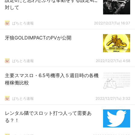
設定6だと思わせぶりな挙動をする設定4に
対して
ぱちとろ速報
2022/12/27(Tu) 16:37
牙狼GOLDIMPACTのPVが公開
ぱちとろ速報
2022/12/27(Tu) 4:58
主要スマスロ・6.5号機導入５週目時の各機
種稼働比較
ぱちとろ速報
2022/12/27(Tu) 3:32
レンタル隣でスロット打つ人って需要あ
る？！