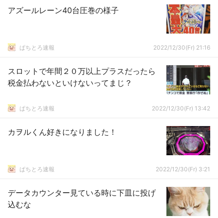
アズールレーン40台圧巻の様子
ぱちとろ速報
2022/12/30(Fr) 21:16
スロットで年間２０万以上プラスだったら
税金払わないといけないってまじ？
ぱちとろ速報
2022/12/30(Fr) 13:42
カヲルくん好きになりました！
ぱちとろ速報
2022/12/30(Fr) 3:21
データカウンター見ている時に下皿に投げ
込むな