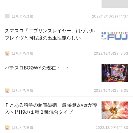
ぱちとろ速報
2022/12/10(Sa) 14:37
スマスロ「ゴブリンスレイヤー」はヴァル
ブレイヴと同程度の出玉性能らしい
ぱちとろ速報
2022/12/10(Sa) 5:03
パチスロBOØWYの現在・・・
ぱちとろ速報
2022/12/10(Sa) 3:05
Ｐとある科学の超電磁砲、最強御坂verが導
入へ1/119の１種２種混合タイプ
ぱちとろ速報
2022/12/9(Fr) 11:30