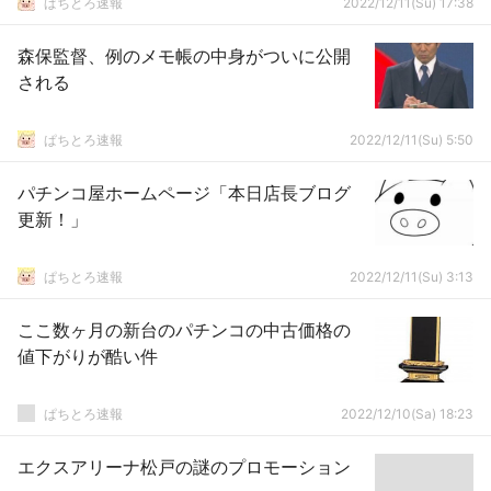
ぱちとろ速報
2022/12/11(Su) 17:38
森保監督、例のメモ帳の中身がついに公開
される
ぱちとろ速報
2022/12/11(Su) 5:50
パチンコ屋ホームページ「本日店長ブログ
更新！」
ぱちとろ速報
2022/12/11(Su) 3:13
ここ数ヶ月の新台のパチンコの中古価格の
値下がりが酷い件
ぱちとろ速報
2022/12/10(Sa) 18:23
エクスアリーナ松戸の謎のプロモーション