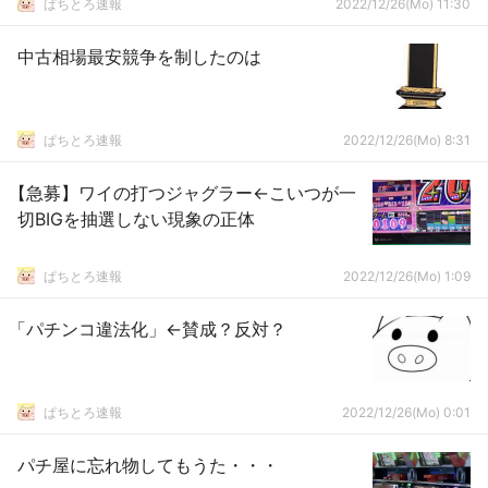
ぱちとろ速報
2022/12/26(Mo) 11:30
中古相場最安競争を制したのは
ぱちとろ速報
2022/12/26(Mo) 8:31
【急募】ワイの打つジャグラー←こいつが一
切BIGを抽選しない現象の正体
ぱちとろ速報
2022/12/26(Mo) 1:09
「パチンコ違法化」←賛成？反対？
ぱちとろ速報
2022/12/26(Mo) 0:01
パチ屋に忘れ物してもうた・・・