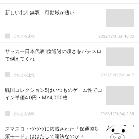
新しい北斗無双、可動域が凄い
ぱちとろ速報
2022/12/3(Sa) 16:02
サッカー日本代表1位通過の凄さをパチスロ
で例えてくれ
ぱちとろ速報
2022/12/3(Sa) 4:17
戦国コレクション5はいつものゲーム性でコ
イン単価4.0円・MY4,000枚
ぱちとろ速報
2022/12/3(Sa) 2:35
スマスロ・ヴヴヴに搭載された「保通協対
策モード」ははたして違法なのか？