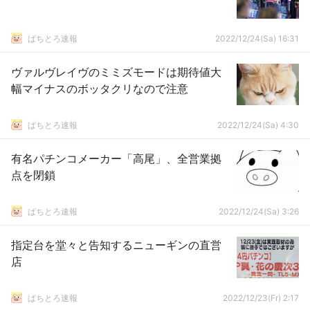
ぱちとろ速報
2022/12/24(Sa) 16:31
ヴァルヴレイヴのミミズモードは期待値大
幅マイナスのボッタクリなので注意
ぱちとろ速報
2022/12/24(Sa) 4:30
有名パチンコメーカー「高尾」、全営業拠
点を閉鎖
ぱちとろ速報
2022/12/24(Sa) 3:26
指定台を堂々と告知するニューギンの直営
店
ぱちとろ速報
2022/12/23(Fr) 2:17