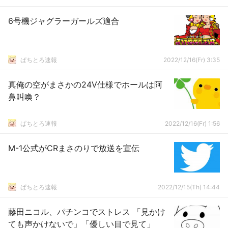
6号機ジャグラーガールズ適合
ぱちとろ速報
2022/12/16(Fr) 3:35
真俺の空がまさかの24V仕様でホールは阿
鼻叫喚？
ぱちとろ速報
2022/12/16(Fr) 1:56
M-1公式がCRまさのりで放送を宣伝
ぱちとろ速報
2022/12/15(Th) 14:44
藤田ニコル、パチンコでストレス 「見かけ
ても声かけないで」「優しい目で見て」