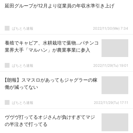
延田グループが12月より従業員の年収水準引き上げ
ぱちとろ速報
2022/11/30(We) 7:34
養殖でキャビア、水耕栽培で葉物…パチンコ
業界大手「マルハン」が農業事業に参入
ぱちとろ速報
2022/11/29(Tu) 19:01
【朗報】スマスロがあってもジャグラーの稼
働が減ってない
ぱちとろ速報
2022/11/29(Tu) 17:11
ヴヴヴ打ってるオジさんが負けすぎてマジ
の半泣きで打ってる