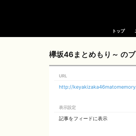
トップ
欅坂46まとめもり～ の
URL
http://keyakizaka46matomemory.
表示設定
記事をフィードに表示