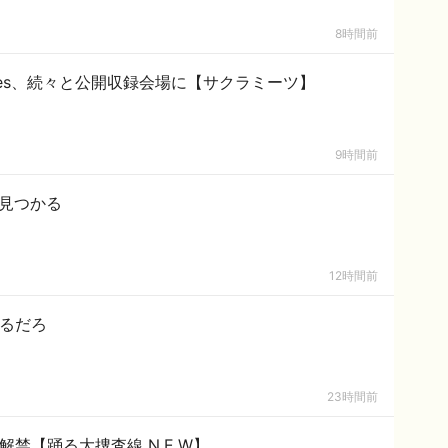
8時間前
ddies、続々と公開収録会場に【サクラミーツ】
9時間前
で見つかる
12時間前
てるだろ
23時間前
解禁【踊る大捜査線 N.E.W】