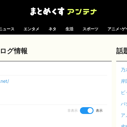
ニュース
エンタメ
ネタ
生活
スポーツ
アニメ･ゲ
ブログ情報
話
乃
net/
岸
ビ
バ
非表示
表示
ア
皮