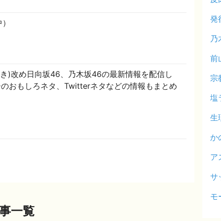
発
中）
乃
前
やき)改め日向坂46、乃木坂46の最新情報を配信し
宗
のおもしろネタ、Twitterネタなどの情報もまとめ
塩
生
か
ア
サ
モ
記事一覧