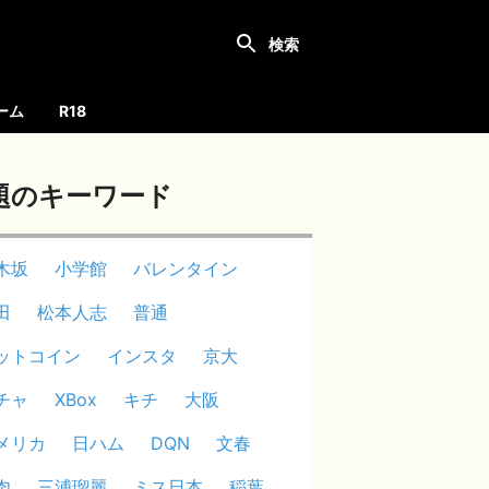
ーム
R18
題のキーワード
木坂
小学館
バレンタイン
田
松本人志
普通
ットコイン
インスタ
京大
チャ
XBox
キチ
大阪
メリカ
日ハム
DQN
文春
肉
三浦瑠麗
ミス日本
稲葉