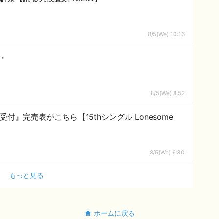
8/5(We) 10:16
・
8/5(We) 8:52
付』完売表がこちら【15thシングル Lonesome
8/5(We) 6:30
もっと見る
ホームに戻る