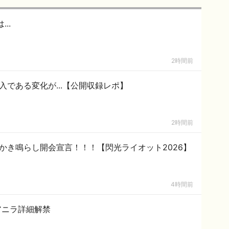
..
2時間前
入である変化が...【公開収録レポ】
2時間前
かき鳴らし開会宣言！！！【閃光ライオット2026】
4時間前
hアニラ詳細解禁