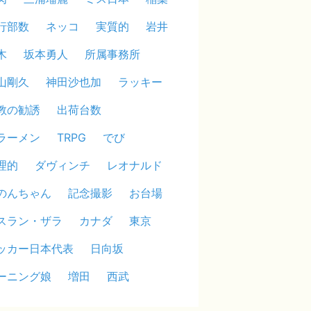
行部数
ネッコ
実質的
岩井
木
坂本勇人
所属事務所
山剛久
神田沙也加
ラッキー
教の勧誘
出荷台数
ラーメン
TRPG
でび
理的
ダヴィンチ
レオナルド
のんちゃん
記念撮影
お台場
スラン・ザラ
カナダ
東京
ッカー日本代表
日向坂
ーニング娘
増田
西武