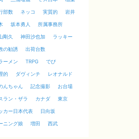
行部数
ネッコ
実質的
岩井
木
坂本勇人
所属事務所
山剛久
神田沙也加
ラッキー
教の勧誘
出荷台数
ラーメン
TRPG
でび
理的
ダヴィンチ
レオナルド
のんちゃん
記念撮影
お台場
スラン・ザラ
カナダ
東京
ッカー日本代表
日向坂
ーニング娘
増田
西武