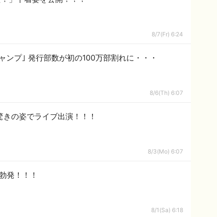
8/7(Fr) 6:24
ャンプ｣ 発行部数が初の100万部割れに・・・
8/6(Th) 6:07
驚きの姿でライブ出演！！！
8/3(Mo) 6:07
ル勃発！！！
8/1(Sa) 6:18