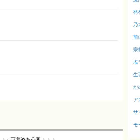
発
乃
前
宗
塩
生
か
ア
サ
モ
た！」下着姿を公開！！！