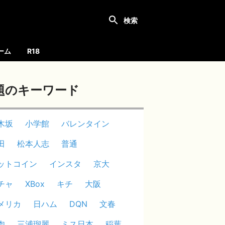
ーム
R18
題のキーワード
木坂
小学館
バレンタイン
田
松本人志
普通
ットコイン
インスタ
京大
チャ
XBox
キチ
大阪
メリカ
日ハム
DQN
文春
肉
三浦瑠麗
ミス日本
稲葉