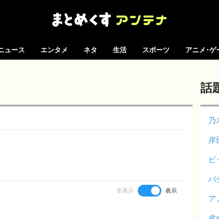
ニュース
エンタメ
ネタ
生活
スポーツ
アニメ･ゲ
話
乃
岸
ビ
バ
非表示
表示
ア
皮