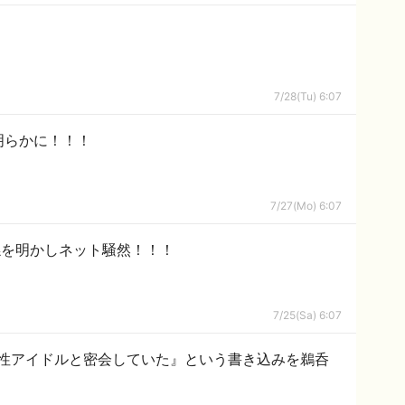
7/28(Tu) 6:07
明らかに！！！
7/27(Mo) 6:07
係を明かしネット騒然！！！
7/25(Sa) 6:07
性アイドルと密会していた』という書き込みを鵜呑