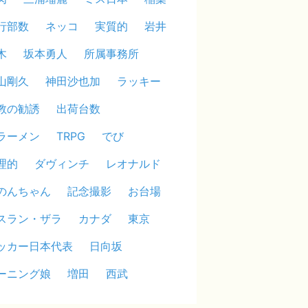
行部数
ネッコ
実質的
岩井
木
坂本勇人
所属事務所
山剛久
神田沙也加
ラッキー
教の勧誘
出荷台数
ラーメン
TRPG
でび
理的
ダヴィンチ
レオナルド
のんちゃん
記念撮影
お台場
スラン・ザラ
カナダ
東京
ッカー日本代表
日向坂
ーニング娘
増田
西武