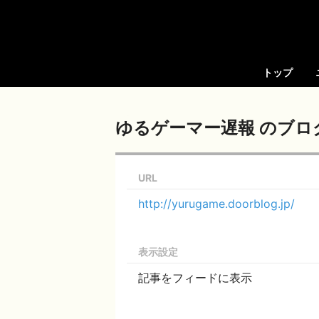
トップ
ゆるゲーマー遅報 のブロ
URL
http://yurugame.doorblog.jp/
表示設定
記事をフィードに表示