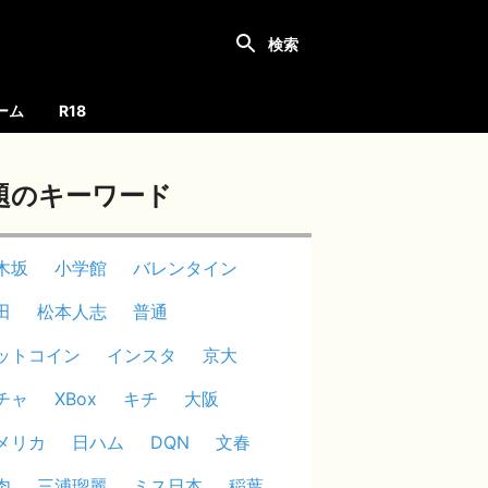
ーム
R18
題のキーワード
木坂
小学館
バレンタイン
田
松本人志
普通
ットコイン
インスタ
京大
チャ
XBox
キチ
大阪
メリカ
日ハム
DQN
文春
肉
三浦瑠麗
ミス日本
稲葉