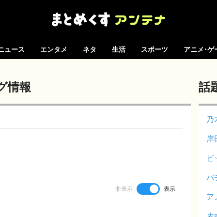
ニュース
エンタメ
ネタ
生活
スポーツ
アニメ･ゲ
グ情報
話
乃
岸
ビ
バ
非表示
表示
ア
皮