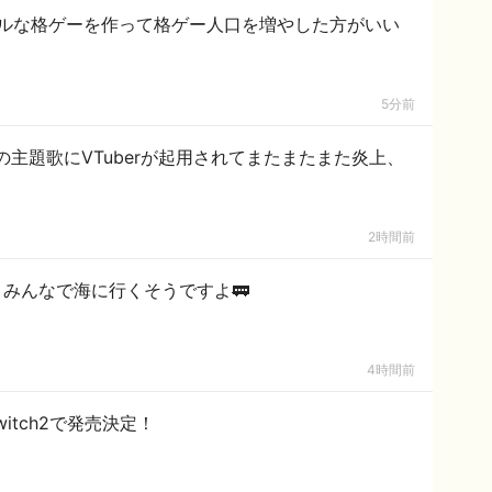
ルな格ゲーを作って格ゲー人口を増やした方がいい
5分前
主題歌にVTuberが起用されてまたまたまた炎上、
2時間前
ちは、みんなで海に行くそうですよ🚃
4時間前
itch2で発売決定！