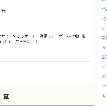
発
1件中）
乃
前
めサイトのゆるゲーマー遅報です！ゲームの他にも
宗
ています。毎日更新中！
塩
生
か
ア
サ
モ
一覧