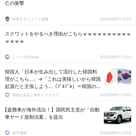
亡の衝撃
時事ネタニュース速報
2026/5/8(Fr) 12:05
スクワットをやるべき理由がこちらｗｗｗｗｗｗｗｗｗｗ
ｗｗｗｗ
ニュース30over
2026/5/8(Fr) 12:05
韓国人「日本が生み出して流行した韓国料
理がこちら…」→「これは美味しいから韓国
起源だと主張しよう…（ﾌﾞﾙﾌﾞﾙ」＝韓国の反
応
韓国の反応 | 海外トークログ
2026/5/8(Fr) 12:05
【盗難車が海外流出！】国民民主党が「自動
車ヤード規制法案」を提出
保守速報
2026/5/8(Fr) 12:04