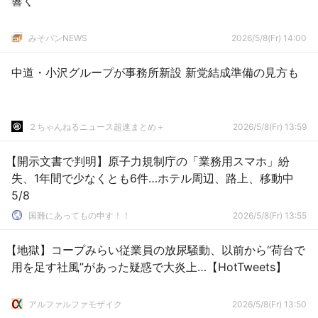
響く
みそパンNEWS
2026/5/8(Fr) 14:00
中道・小沢グループが事務所新設 新党結成準備の見方も
２ちゃんねるニュース超速まとめ＋
2026/5/8(Fr) 13:59
【開示文書で判明】原子力規制庁の「業務用スマホ」紛
失、1年間で少なくとも6件…ホテル周辺、路上、移動中
5/8
国難にあってもの申す！！
2026/5/8(Fr) 13:55
【地獄】コープみらい従業員の放尿騒動、以前から“荷台で
用を足す社風”があった疑惑で大炎上…【HotTweets】
アルファルファモザイク
2026/5/8(Fr) 13:50