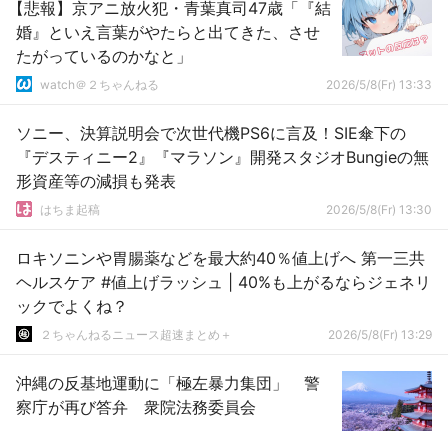
【悲報】京アニ放火犯・青葉真司47歳「『結
婚』といえ言葉がやたらと出てきた、させ
たがっているのかなと」
watch＠２ちゃんねる
2026/5/8(Fr) 13:33
ソニー、決算説明会で次世代機PS6に言及！SIE傘下の
『デスティニー2』『マラソン』開発スタジオBungieの無
形資産等の減損も発表
はちま起稿
2026/5/8(Fr) 13:30
ロキソニンや胃腸薬などを最大約40％値上げへ 第一三共
ヘルスケア #値上げラッシュ | 40%も上がるならジェネリ
ックでよくね？
２ちゃんねるニュース超速まとめ＋
2026/5/8(Fr) 13:29
沖縄の反基地運動に「極左暴力集団」 警
察庁が再び答弁 衆院法務委員会