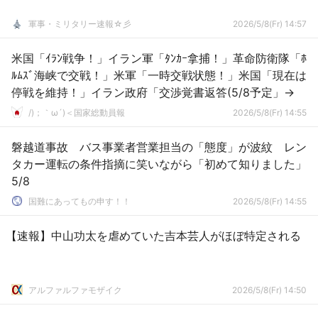
軍事・ミリタリー速報☆彡
2026/5/8(Fr) 14:57
米国「ｲﾗﾝ戦争！」イラン軍「ﾀﾝｶｰ拿捕！」革命防衛隊「ﾎ
ﾙﾑｽﾞ海峡で交戦！」米軍「一時交戦状態！」米国「現在は
停戦を維持！」イラン政府「交渉覚書返答(5/8予定」→
/)；｀ω´)＜国家総動員報
2026/5/8(Fr) 14:55
磐越道事故 バス事業者営業担当の「態度」が波紋 レン
タカー運転の条件指摘に笑いながら「初めて知りました」
5/8
国難にあってもの申す！！
2026/5/8(Fr) 14:55
【速報】中山功太を虐めていた吉本芸人がほぼ特定される
アルファルファモザイク
2026/5/8(Fr) 14:50