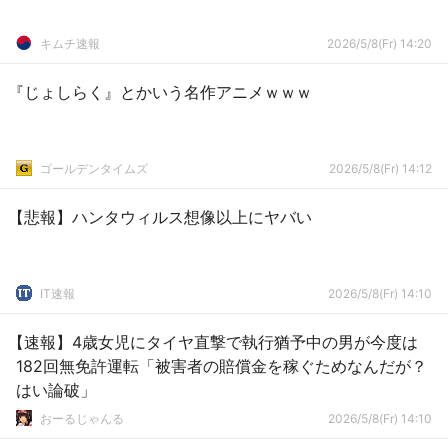
キムチ速報
2026/5/8(Fr) 14:20
『じょしらく』とかいう名作アニメｗｗｗ
ゴールデンタイムズ
2026/5/8(Fr) 14:12
【悲報】ハンタウィルス想像以上にヤバい
IT速報
2026/5/8(Fr) 14:10
【速報】4歳女児にタイヤ直撃で執行猶予中の男が今度は
182回無免許運転「被害者の賠償金を稼ぐためなんだが？
はい論破」
おーるじゃんる
2026/5/8(Fr) 14:10