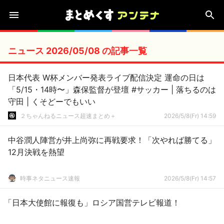
ニュース 2026/05/08 の記事一覧
日本代表 W杯メンバー発表ライブ配信決定 運命の日は
「5/15・14時〜」森保監督が登壇 #サッカー | 落ちるのは
守田 | くそどーでもいい
２ちゃんねるニュース超速まとめ＋
2026/5/8(Fr) 14:59
中谷潤人陣営が井上尚弥に再戦要求！「次やれば勝てる」
12月決戦を熱望
時事ネタニュース速報
2026/5/8(Fr) 14:57
「日本大使館に報復も」ロシア国営テレビ報道！