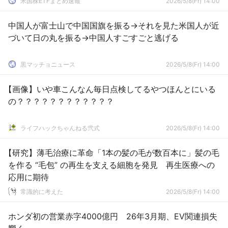
米国株ETFまとめ速報
2026/5/8(Fr) 14:00
中国人が富士山で中国国旗を振る→それを見た米国人が近
づいて日の丸を振る→中国人すごすごと逃げる
黒マッチョニュース
2026/5/8(Fr) 14:00
【画像】いや車こんなん毎日点検してるやつほんとにいる
の？？？？？？？？？？？？
ライフハックちゃんねる弐式
2026/5/8(Fr) 14:00
【研究】薄毛治療に革命「1本の髪の毛が数百本に」髪の毛
を作る “毛包” の再生を支える細胞を発見 再生医療への
応用に期待
常識的に考えた
2026/5/8(Fr) 14:00
ホンダ初の営業赤字4000億円 26年3月期、EV関連損失