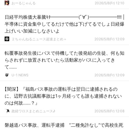
おーるじゃんる
2026/5/8(Fr) 12:10
日経平均株価大暴騰ｷﾀ━━━━━━(ﾟ∀ﾟ)━━━━━━!!!! |
半導体に資金集中してるだけで他は下げてるでしょ日経爆
上げいい加減にしなさいよ
２ちゃんねるニュース超速まとめ＋
2026/5/8(Fr) 12:09
転覆事故発生後にバスで待機してた後発組の生徒、何も知
らされずに放置されていたら活動家がバスに入ってき
て……
U-1 NEWS
2026/5/8(Fr) 12:09
【闇深】『福島バス事故の運転手は翌日に逮捕されるの
に、辺野古抗議船事故は1ヶ月経っても誰も逮捕されない
のは何故……？』
政経ワロスまとめニュース♪
2026/5/8(Fr) 12:08
磐越道バス事故、運転手逮捕 “二種免許なし”で高校生死