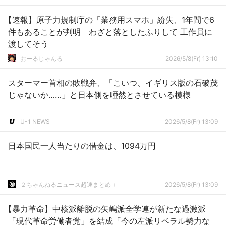
【速報】原子力規制庁の「業務用スマホ」紛失、1年間で6
件もあることが判明 わざと落としたふりして 工作員に
渡してそう
おーるじゃんる
2026/5/8(Fr) 13:10
スターマー首相の敗戦弁、「こいつ、イギリス版の石破茂
じゃないか……」と日本側を唖然とさせている模様
U-1 NEWS
2026/5/8(Fr) 13:09
日本国民一人当たりの借金は、1094万円
２ちゃんねるニュース超速まとめ＋
2026/5/8(Fr) 13:09
【暴力革命】中核派離脱の矢嶋派全学連が新たな過激派
「現代革命労働者党」を結成「今の左派リベラル勢力な