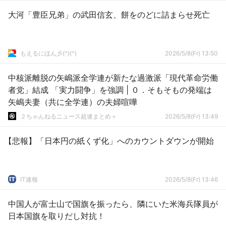
大河「豊臣兄弟」の武田信玄、餅をのどに詰まらせ死亡
もえるにほん彡(^)(^)
2026/5/8(Fr) 13:50
中核派離脱の矢嶋派全学連が新たな過激派「現代革命労働
者党」結成 「実力闘争」を強調 | ０．そもそもの発端は
矢嶋夫妻（共に全学連）の夫婦喧嘩
２ちゃんねるニュース超速まとめ＋
2026/5/8(Fr) 13:49
【悲報】「日本円の紙くず化」へのカウントダウンが開始
IT速報
2026/5/8(Fr) 13:46
中国人が富士山で国旗を振ったら、隣にいた米海兵隊員が
日本国旗を取りだし対抗！