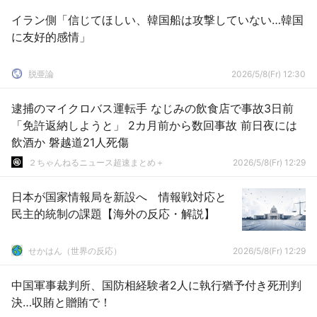
イラン側「信じてほしい、韓国船は攻撃していない…韓国
に友好的感情」
脱亜論
2026/5/8(Fr) 12:30
逮捕のマイクロバス運転手 なじみの飲食店で事故3日前
「免許返納しようと」 2カ月前から数回事故 前日夜には
飲酒か 磐越道21人死傷
２ちゃんねるニュース超速まとめ＋
2026/5/8(Fr) 12:29
日本が国家情報局を新設へ 情報戦対応と
民主的統制の課題【海外の反応・解説】
せかはん（世界の反応）
2026/5/8(Fr) 12:29
中国軍事裁判所、国防相経験者2人に執行猶予付き死刑判
決…収賄と贈賄で！