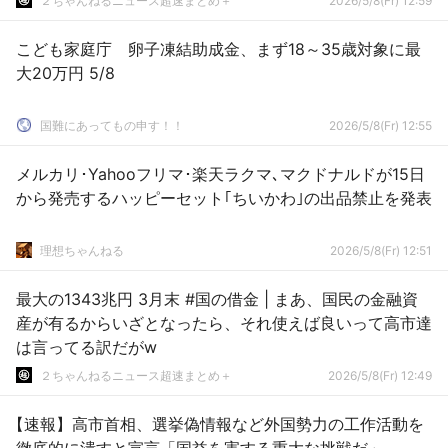
２ちゃんねるニュース超速まとめ＋
2026/5/8(Fr) 12:59
こども家庭庁 卵子凍結助成金、まず18～35歳対象に最
大20万円 5/8
国難にあってもの申す！！
2026/5/8(Fr) 12:55
メルカリ･Yahooフリマ･楽天ラクマ､マクドナルドが15日
から発売するハッピーセット｢ちいかわ｣の出品禁止を発表
理想ちゃんねる
2026/5/8(Fr) 12:51
最大の1343兆円 3月末 #国の借金 | まあ、国民の金融資
産が有るからいざとなったら、それ使えば良いって高市達
は言ってる訳だがw
２ちゃんねるニュース超速まとめ＋
2026/5/8(Fr) 12:49
【速報】高市首相、選挙偽情報など外国勢力の工作活動を