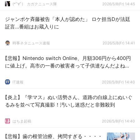
(*ﾟ∀ﾟ)ゞカガクニュース隊
2026/5/8(Fr) 14:45
ジャンポケ斉藤被告「本人が認めた」 ロケ担当Dが法廷
証言…番組はお蔵入りに
時事ネタニュース速報
2026/5/8(Fr) 14:41
【悲報】Nintendo switch Online、月額306円から400円
に値上げ。高市の一番の被害者って子供達なんだよね…
IT速報
2026/5/8(Fr) 14:40
【炎上】『学マス』ぬい活勢さん、道路の白線上にぬいぐ
るみを並べて写真撮影！汚いし迷惑だと非難殺到
はちま起稿
2026/5/8(Fr) 14:40
【悲報】歯の根管治療、拷問すぎる・・・・