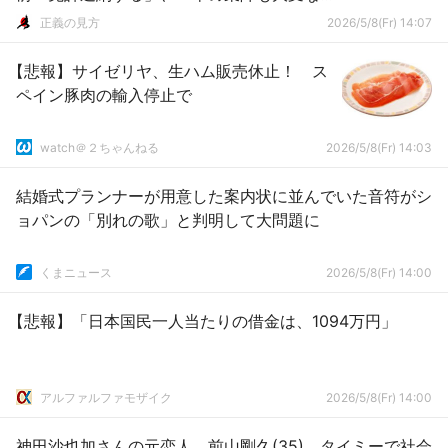
くらい足が悪い」、前日夜に飲酒（動画）
正義の見方
2026/5/8(Fr) 14:07
【悲報】サイゼリヤ、生ハム販売休止！ ス
ペイン豚肉の輸入停止で
watch＠２ちゃんねる
2026/5/8(Fr) 14:03
結婚式プランナーが用意した案内状に並んでいた音符がシ
ョパンの「別れの歌」と判明して大問題に
くまニュース
2026/5/8(Fr) 14:00
【悲報】「日本国民一人当たりの借金は、1094万円」
アルファルファモザイク
2026/5/8(Fr) 14:00
神田沙也加さんの元恋人、前山剛久(35)、タイミーで社会