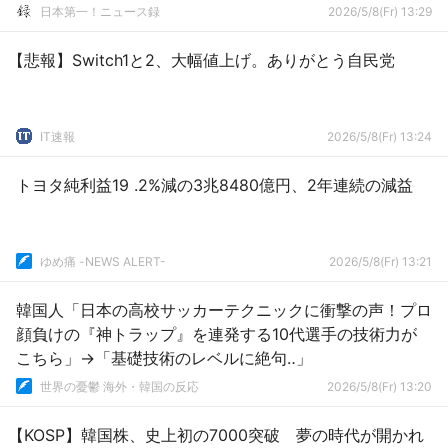
日本第一！ニュース録
2026/5/8(Fr) 13:29
【悲報】Switch1と2、大幅値上げ。ありがとう自民党
IT速報
2026/5/8(Fr) 13:24
トヨタ純利益19 .2%減の3兆8480億円、2年連続の減益
ゆめ痛 -NEWS ALERT-
2026/5/8(Fr) 13:21
韓国人「日本の高校サッカーテクニックに衝撃の声！プロ
顔負けの『神トラップ』を連発する10代選手の技術力が
こちら」→「基礎技術のレベルに絶句‥」
世界の憂鬱 海外・韓国の反応
2026/5/8(Fr) 13:20
【KOSP】韓国株、史上初の7000突破 夢の時代が開かれ