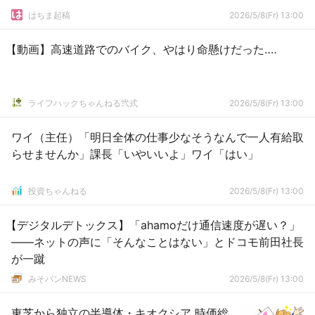
はちま起稿
2026/5/8(Fr) 13:00
【動画】高速道路でのバイク、やはり命懸けだった‥‥
ライフハックちゃんねる弐式
2026/5/8(Fr) 13:00
ワイ（主任）「明日全体の仕事少なそうなんで一人有給取
らせませんか」課長「いやいいよ」ワイ「はい」
投資ちゃんねる
2026/5/8(Fr) 13:00
【デジタルデトックス】「ahamoだけ通信速度が遅い？」
――ネットの声に「そんなことはない」とドコモ前田社長
が一蹴
みそパンNEWS
2026/5/8(Fr) 13:00
東芝から独立の半導体・キオクシア 時価総