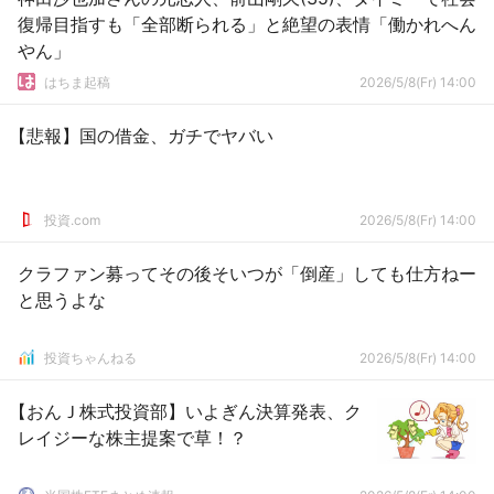
復帰目指すも「全部断られる」と絶望の表情「働かれへん
やん」
はちま起稿
2026/5/8(Fr) 14:00
【悲報】国の借金、ガチでヤバい
投資.com
2026/5/8(Fr) 14:00
クラファン募ってその後そいつが「倒産」しても仕方ねー
と思うよな
投資ちゃんねる
2026/5/8(Fr) 14:00
【おんＪ株式投資部】いよぎん決算発表、ク
レイジーな株主提案で草！？