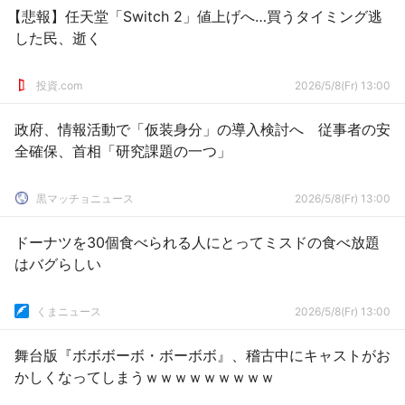
【悲報】任天堂「Switch 2」値上げへ…買うタイミング逃
した民、逝く
投資.com
2026/5/8(Fr) 13:00
政府、情報活動で「仮装身分」の導入検討へ 従事者の安
全確保、首相「研究課題の一つ」
黒マッチョニュース
2026/5/8(Fr) 13:00
ドーナツを30個食べられる人にとってミスドの食べ放題
はバグらしい
くまニュース
2026/5/8(Fr) 13:00
舞台版『ボボボーボ・ボーボボ』、稽古中にキャストがお
かしくなってしまうｗｗｗｗｗｗｗｗｗ