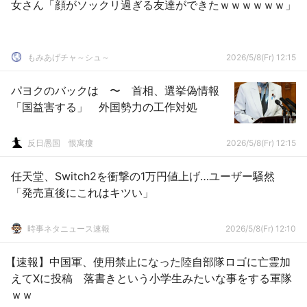
女さん「顔がソックリ過ぎる友達ができたｗｗｗｗｗｗ」
もみあげチャ～シュ～
2026/5/8(Fr) 12:15
パヨクのバックは 〜 首相、選挙偽情報
「国益害する」 外国勢力の工作対処
反日愚国 恨寓瘻
2026/5/8(Fr) 12:15
任天堂、Switch2を衝撃の1万円値上げ…ユーザー騒然
「発売直後にこれはキツい」
時事ネタニュース速報
2026/5/8(Fr) 12:10
【速報】中国軍、使用禁止になった陸自部隊ロゴに亡霊加
えてXに投稿 落書きという小学生みたいな事をする軍隊
ｗｗ