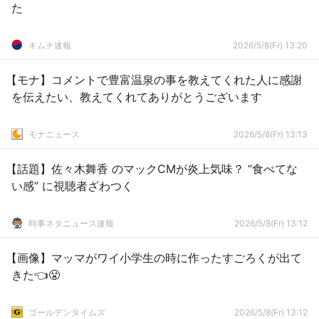
た
キムチ速報
2026/5/8(Fr) 13:20
【モナ】コメントで豊富温泉の事を教えてくれた人に感謝
を伝えたい、教えてくれてありがとうございます
モナニュース
2026/5/8(Fr) 13:13
【話題】佐々木舞香 のマックCMが炎上気味？ “食べてな
い感” に視聴者ざわつく
時事ネタニュース速報
2026/5/8(Fr) 13:12
【画像】マッマがワイ小学生の時に作ったすごろくが出て
きた👈😤
ゴールデンタイムズ
2026/5/8(Fr) 13:12