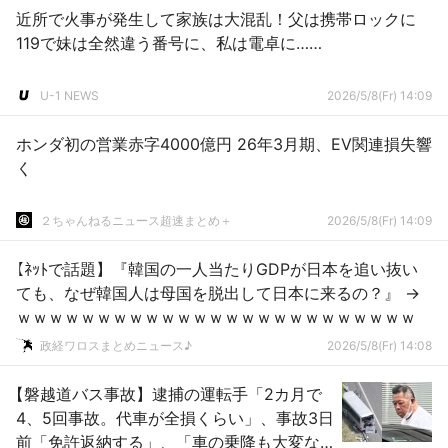
近所で火事が発生して家族は大混乱！父は携帯ロックに
119で妹は全然違う番号に、私は電卓に……
U-1 NEWS
2026/5/8(Fr) 14:09
ホンダ初の営業赤字4000億円 26年3月期、EV関連損失響
く
２ちゃんねるニュース超速まとめ＋
2026/5/8(Fr) 14:09
【ﾈｯﾄで話題】『韓国の一人当たりGDPが日本を追い抜い
ても、なぜ韓国人は母国を脱出して日本に来るの？』 →
ｗｗｗｗｗｗｗｗｗｗｗｗｗｗｗｗｗｗｗｗｗｗｗｗｗ
政経ワロスまとめニュース♪
2026/5/8(Fr) 14:08
【磐越道バス事故】逮捕の運転手「2カ月で
4、5回事故。代車が全損くらい」、事故3日
前「免許返納する」、「車の乗降も大変な