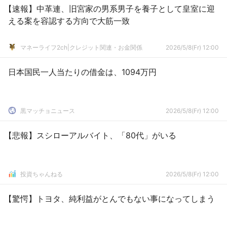
【速報】中革連、旧宮家の男系男子を養子として皇室に迎
える案を容認する方向で大筋一致
マネーライフ2ch|クレジット関連・お金関係
2026/5/8(Fr) 12:00
日本国民一人当たりの借金は、1094万円
黒マッチョニュース
2026/5/8(Fr) 12:00
【悲報】スシローアルバイト、「80代」がいる
投資ちゃんねる
2026/5/8(Fr) 12:00
【驚愕】トヨタ、純利益がとんでもない事になってしまう