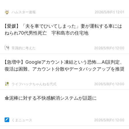
ハムスター速報
2026/5/8(Fr) 12:01
【愛媛】「夫を車でひいてしまった」妻が運転する車には
ねられ70代男性死亡 宇和島市の住宅地
常識的に考えた
2026/5/8(Fr) 12:00
【急増中】Googleアカウント凍結という恐怖‥‥AI誤判定、
復活は困難、アカウント分散やデータバックアップを推奨
ライフハックちゃんねる弐式
2026/5/8(Fr) 12:00
傘泥棒に対する不快感解消システムが話題に
くまニュース
2026/5/8(Fr) 12:00