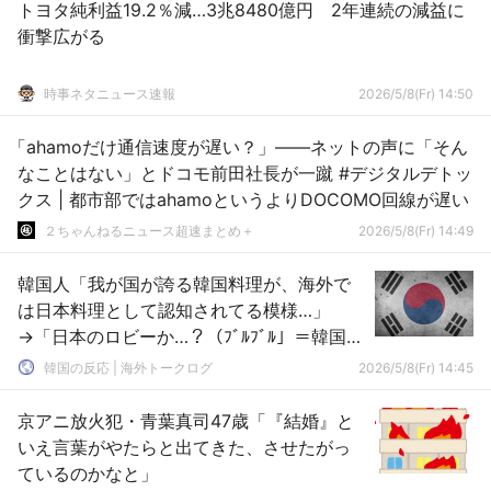
トヨタ純利益19.2％減…3兆8480億円 2年連続の減益に
衝撃広がる
時事ネタニュース速報
2026/5/8(Fr) 14:50
「ahamoだけ通信速度が遅い？」――ネットの声に「そん
なことはない」とドコモ前田社長が一蹴 #デジタルデトッ
クス | 都市部ではahamoというよりDOCOMO回線が遅い
２ちゃんねるニュース超速まとめ＋
2026/5/8(Fr) 14:49
韓国人「我が国が誇る韓国料理が、海外で
は日本料理として認知されてる模様…」
→「日本のロビーか…？（ﾌﾞﾙﾌﾞﾙ」＝韓国の
反応
韓国の反応 | 海外トークログ
2026/5/8(Fr) 14:45
京アニ放火犯・青葉真司47歳「『結婚』と
いえ言葉がやたらと出てきた、させたがっ
ているのかなと」