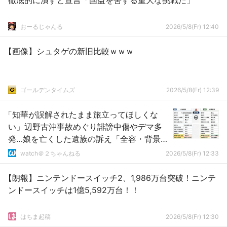
徹底的に潰すと宣言「国益を害する重大な挑戦だ」
おーるじゃんる
2026/5/8(Fr) 12:40
【画像】シュタゲの新旧比較ｗｗｗ
ゴールデンタイムズ
2026/5/8(Fr) 12:39
「知華が誤解されたまま旅立ってほしくな
い」辺野古沖事故めぐり誹謗中傷やデマ多
発…娘を亡くした遺族の訴え「全容・背景全
て知りたい」
watch＠２ちゃんねる
2026/5/8(Fr) 12:33
【朗報】ニンテンドースイッチ2、1,986万台突破！ニンテ
ンドースイッチは1億5,592万台！！
はちま起稿
2026/5/8(Fr) 12:30