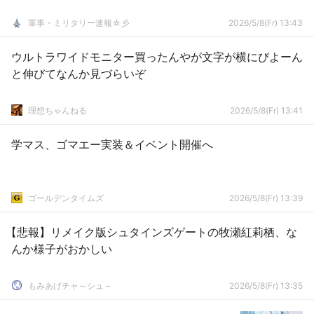
軍事・ミリタリー速報☆彡
2026/5/8(Fr) 13:43
ウルトラワイドモニター買ったんやが文字が横にびよーん
と伸びてなんか見づらいぞ
理想ちゃんねる
2026/5/8(Fr) 13:41
学マス、ゴマエー実装＆イベント開催へ
ゴールデンタイムズ
2026/5/8(Fr) 13:39
【悲報】リメイク版シュタインズゲートの牧瀬紅莉栖、な
んか様子がおかしい
もみあげチャ～シュ～
2026/5/8(Fr) 13:35