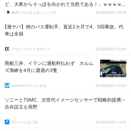
ど、大衆からそっぽを向かれて当然である！」ｗｗｗｗｗ
ｗｗｗｗｗ
政経ワロスまとめニュース♪
2026/5/8(Fr) 13:08
【激ヤバ】例のバス運転手、直近2カ月で4、5回事故。代
車は全損
アルファルファモザイク
2026/5/8(Fr) 13:04
商船三井、イランに通航料払わず ホルム
ズ海峡を4月に通過の3隻
watch＠２ちゃんねる
2026/5/8(Fr) 13:03
ソニーとTSMC、次世代イメージセンサーで戦略的提携--
合弁設立も視野
PCパーツまとめ
2026/5/8(Fr) 13:01