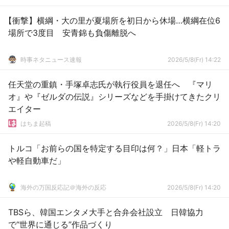
【衝撃】横綱・大の里が夏場所を初日から休場…横綱在位6
場所で3度目 安青錦も負傷離脱へ
時事ネタニュース速報
2026/5/8(Fr) 14:22
任天堂の重鎮・手塚卓志氏が執行役員を退任へ 『マリ
オ』や『ゼルダの伝説』シリーズなどを手掛けてきたクリ
エイター
はちま起稿
2026/5/8(Fr) 14:20
トルコ「お前らの国を特定する目印は何？」日本「軽トラ
や軽自動車だ」
海外の万国反応記＠海外の反応
2026/5/8(Fr) 14:20
TBSら、韓国エンタメ大手と合弁会社設立 日韓協力
で“世界に通じる”作品づくり