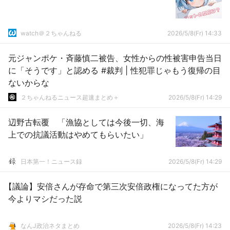
watch＠２ちゃんねる
2026/5/8(Fr) 14:33
元ジャンポケ・斉藤慎二被告、女性からの性被害申告当日
に「そうです」と認める #裁判 | 性犯罪じゃもう復帰の目
ないからな
２ちゃんねるニュース超速まとめ＋
2026/5/8(Fr) 14:29
辺野古転覆 「漁協としては今後一切、海
上での抗議活動はやめてもらいたい」
日本第一！ニュース録
2026/5/8(Fr) 14:29
【議論】安倍さんが存命で第三次安倍政権になってた方が
今よりマシだった説
なんJ政治ネタまとめ
2026/5/8(Fr) 14:23