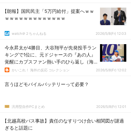
【朗報】国民民主「5万円給付」提案へｗｗ
ｗｗｗｗｗｗｗｗｗｗｗｗｗ
watch＠２ちゃんねる
2026/5/8(Fr) 12:03
今永昇太が4勝目、大谷翔平が先発投手ラン
キングで1位に、元ドジャースの『あの人』
覚醒にカブスファン熱い手のひら返し（海
外の反応）
かいこれ！ 海外の反応 コレクション
2026/5/8(Fr) 12:02
言うほどモバイルバッテリーって必要？
汎用型自作PCまとめ
2026/5/8(Fr) 12:01
【北越高校バス事故】責任のなすりつけ合い相関図が謎過
ぎると話題に