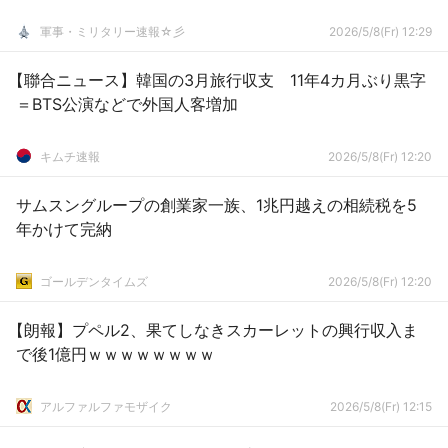
軍事・ミリタリー速報☆彡
2026/5/8(Fr) 12:29
【聯合ニュース】韓国の3月旅行収支 11年4カ月ぶり黒字
＝BTS公演などで外国人客増加
キムチ速報
2026/5/8(Fr) 12:20
サムスングループの創業家一族、1兆円越えの相続税を5
年かけて完納
ゴールデンタイムズ
2026/5/8(Fr) 12:20
【朗報】プペル2、果てしなきスカーレットの興行収入ま
で後1億円ｗｗｗｗｗｗｗｗ
アルファルファモザイク
2026/5/8(Fr) 12:15