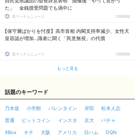
自民党県議団の会長辞意表明 開催後「やって良かっ
た」 金銭授受問題でも渦中に
黒マッチョニュース
13時間前
【保守層ばかりを忖度】高市首相 内閣支持率減少、女性天
皇容認が増加…識者に聞く「民意無視」の代償
黒マッチョニュース
15時間前
もっと見る
話題のキーワード
乃木坂
小学館
バレンタイン
岸田
松本人志
普通
ビットコイン
インスタ
京大
バチャ
XBox
キチ
大阪
アメリカ
日ハム
DQN