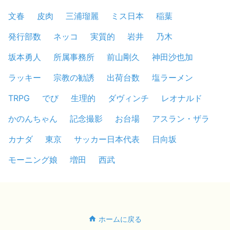
文春
皮肉
三浦瑠麗
ミス日本
稲葉
発行部数
ネッコ
実質的
岩井
乃木
坂本勇人
所属事務所
前山剛久
神田沙也加
ラッキー
宗教の勧誘
出荷台数
塩ラーメン
TRPG
でび
生理的
ダヴィンチ
レオナルド
かのんちゃん
記念撮影
お台場
アスラン・ザラ
カナダ
東京
サッカー日本代表
日向坂
モーニング娘
増田
西武
ホームに戻る