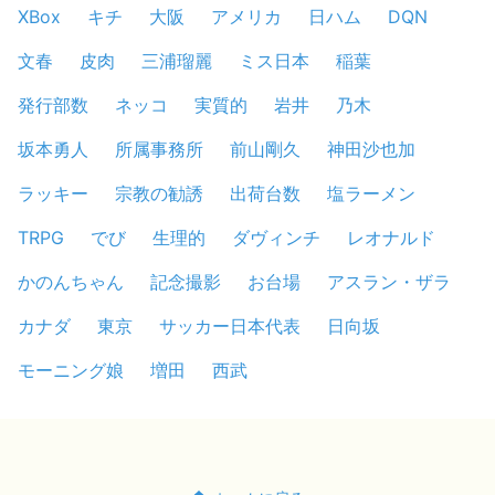
XBox
キチ
大阪
アメリカ
日ハム
DQN
文春
皮肉
三浦瑠麗
ミス日本
稲葉
発行部数
ネッコ
実質的
岩井
乃木
坂本勇人
所属事務所
前山剛久
神田沙也加
ラッキー
宗教の勧誘
出荷台数
塩ラーメン
TRPG
でび
生理的
ダヴィンチ
レオナルド
かのんちゃん
記念撮影
お台場
アスラン・ザラ
カナダ
東京
サッカー日本代表
日向坂
モーニング娘
増田
西武