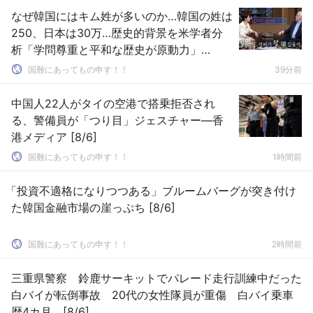
なぜ韓国にはキム姓が多いのか…韓国の姓は
250、日本は30万…歴史的背景を米学者分
析「学問尊重と平和な歴史が原動力」
［8/6］
国難にあってもの申す！！
39分前
中国人22人がタイの空港で搭乗拒否され
る、警備員が「つり目」ジェスチャー―香
港メディア [8/6]
国難にあってもの申す！！
1時間前
「投資不適格になりつつある」ブルームバーグが突き付け
た韓国金融市場の崖っぷち [8/6]
国難にあってもの申す！！
2時間前
三重県警察 鈴鹿サーキットでパレード走行訓練中だった
白バイが転倒事故 20代の女性隊員が重傷 白バイ乗車
歴4カ月 [8/6]