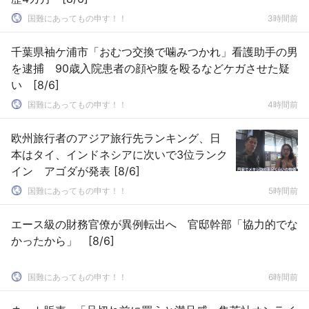
国難にあってもの申す！！
3時間前
千葉県袖ケ浦市「おむつ交換で噛みつかれ」看護助手の男
を逮捕 90歳入院患者の顔や腹を殴るなどケガさせた疑
い [8/6]
国難にあってもの申す！！
4時間前
欧州旅行者のアジア旅行先ランキング、日
本はタイ、インドネシアに次いで3位ランク
イン アゴダが発表 [8/6]
国難にあってもの申す！！
5時間前
エース級の財務官僚が異例転出へ 官邸幹部「協力的でな
かったから」 [8/6]
国難にあってもの申す！！
6時間前