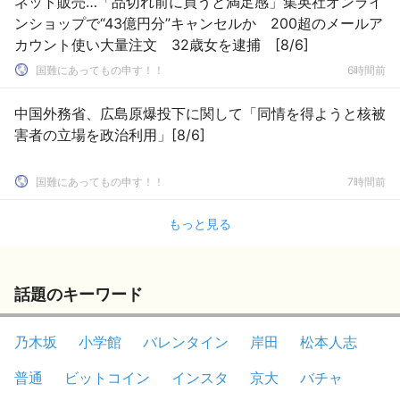
ネット販売…「品切れ前に買うと満足感」集英社オンライ
ンショップで“43億円分”キャンセルか 200超のメールア
カウント使い大量注文 32歳女を逮捕 [8/6]
国難にあってもの申す！！
6時間前
中国外務省、広島原爆投下に関して「同情を得ようと核被
害者の立場を政治利用」[8/6]
国難にあってもの申す！！
7時間前
もっと見る
話題のキーワード
乃木坂
小学館
バレンタイン
岸田
松本人志
普通
ビットコイン
インスタ
京大
バチャ