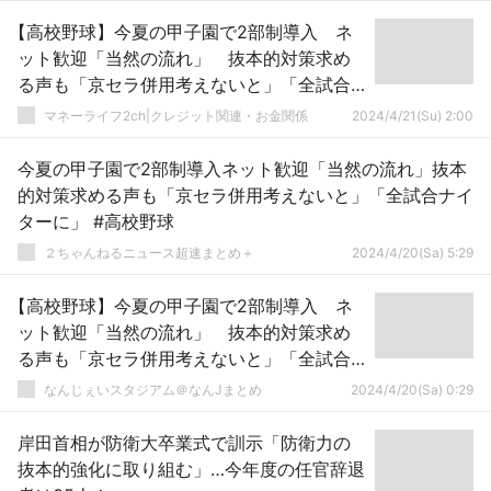
【高校野球】今夏の甲子園で2部制導入 ネ
ット歓迎「当然の流れ」 抜本的対策求め
る声も「京セラ併用考えないと」「全試合
ナイターに」
マネーライフ2ch|クレジット関連・お金関係
2024/4/21(Su) 2:00
今夏の甲子園で2部制導入ネット歓迎「当然の流れ」抜本
的対策求める声も「京セラ併用考えないと」「全試合ナイ
ターに」 #高校野球
２ちゃんねるニュース超速まとめ＋
2024/4/20(Sa) 5:29
【高校野球】今夏の甲子園で2部制導入 ネ
ット歓迎「当然の流れ」 抜本的対策求め
る声も「京セラ併用考えないと」「全試合
ナイターに」
なんじぇいスタジアム＠なんJまとめ
2024/4/20(Sa) 0:29
岸田首相が防衛大卒業式で訓示「防衛力の
抜本的強化に取り組む」…今年度の任官辞退