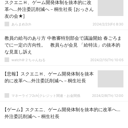
スクエニＨ、ゲーム開発体制を抜本的に改
革へ…外注委託削減へ－桐生社長 [おっさん
友の会★]
あらまめ2ch
2024/2/23(Fr) 8:30
教員の給与のあり方 中教審特別部会で議論開始 春ごろま
でに一定の方向性。 教員らが会見 「給特法」の抜本的
な見直し訴え
watch＠２ちゃんねる
2024/2/15(Th) 10:05
【悲報】スクエニＨ、ゲーム開発体制を抜本
的に改革へ…外注委託削減へ－桐生社長
マネーライフ2ch|クレジット関連・お金関係
2024/2/8(Th) 12:00
【ゲーム】スクエニ、ゲーム開発体制を抜本的に改革へ…
外注委託削減へ－桐生社長