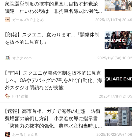
衆院選挙制度の抜本的見直し目指す超党派
議連 れいわ公明は「非拘束名簿式比例代
表制」提案
ガールズVIPまとめ
2025/12/11(Th) 20:49
【朗報】スクエニ、変わります…『開発体制
を抜本的に見直し』
オタク.com
2025/11/8(Sa) 10:02
【FF14】スクエニが開発体制を抜本的に見直
しへ。QAやデバッグの7割をAIで自動化、海
外スタジオ閉鎖などが実施
FF14速報
2025/11/7(Fr) 21:05
【速報】高市首相、ガチで俺等の理想 防衛
費増額の前倒し方針 小泉進次郎に指示書
「防衛力の抜本的強化、農林水産相当時よ
りもスピードアップ、力を入れて」
おーるじゃんる
2025/10/22(We) 1:06