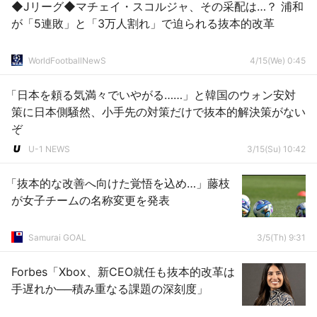
◆Jリーグ◆マチェイ・スコルジャ、その采配は…？ 浦和
が「5連敗」と「3万人割れ」で迫られる抜本的改革
WorldFootballNewS
4/15(We) 0:45
「日本を頼る気満々でいやがる……」と韓国のウォン安対
策に日本側騒然、小手先の対策だけで抜本的解決策がない
ぞ
U-1 NEWS
3/15(Su) 10:42
「抜本的な改善へ向けた覚悟を込め…」藤枝
が女子チームの名称変更を発表
Samurai GOAL
3/5(Th) 9:31
Forbes「Xbox、新CEO就任も抜本的改革は
手遅れか──積み重なる課題の深刻度」