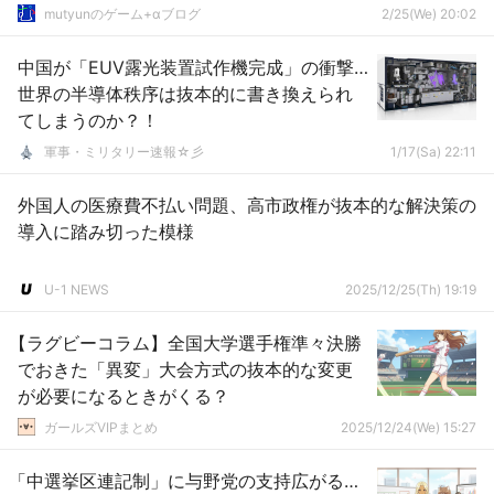
mutyunのゲーム+αブログ
2/25(We) 20:02
中国が「EUV露光装置試作機完成」の衝撃…
世界の半導体秩序は抜本的に書き換えられ
てしまうのか？！
軍事・ミリタリー速報☆彡
1/17(Sa) 22:11
外国人の医療費不払い問題、高市政権が抜本的な解決策の
導入に踏み切った模様
U-1 NEWS
2025/12/25(Th) 19:19
【ラグビーコラム】全国大学選手権準々決勝
でおきた「異変」大会方式の抜本的な変更
が必要になるときがくる？
ガールズVIPまとめ
2025/12/24(We) 15:27
「中選挙区連記制」に与野党の支持広がる…