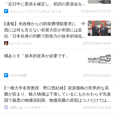
「近日中に委員を確定し、初回の委員会を
開催」
なんじぇいスタジアム＠なんJまとめ
2025/8/21(Th) 23:30
【速報】米政権からの防衛費増額要求に 中
国には何も言えない岩屋大臣が米国には反
抗「日本自身の判断で防衛力の抜本的強化
を進めていく」
おーるじゃんる
2025/7/2(We) 18:00
橘ありす「抜本的改革が必要です」
SS古今東西
2025/7/1(Tu) 22:03
【一橋大学名誉教授 野口悠紀雄】資源価格の世界的な高
騰が収まり、輸入物価は下落しているにもかかわらず先進
国で最悪の物価深刻国、物価高騰の原因はコメだけではな
い、抜本的な物価対策が必要 [5/31]
国難にあってもの申す！！
2025/5/31(Sa) 6:55