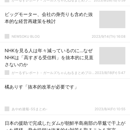
がーるずレポート - ガールズちゃんねるまとめブログ
2023/9/26(Tu) 0:59
ビッグモーター、会社の身売りも含めた抜
本的な経営再建策を検討
NEWSOKU BLOG
2023/9/14(Th) 16:08
NHKを見る人は年々減っているのに…なぜ
NHKは「高すぎる受信料」を抜本的に見直
さないのか
がーるずレポート - ガールズちゃんねるまとめブログ
2023/8/18(Fr) 5:47
橘ありす「抜本的改革が必要です」
あやめ速報-SSまとめ-
2023/8/4(Fr) 10:55
日本の援助で完成したダムが朝鮮半島南部の旱魃で干上が