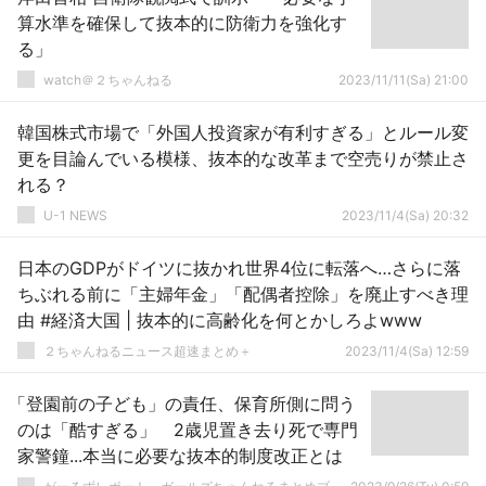
算水準を確保して抜本的に防衛力を強化す
る」
watch＠２ちゃんねる
2023/11/11(Sa) 21:00
韓国株式市場で「外国人投資家が有利すぎる」とルール変
更を目論んでいる模様、抜本的な改革まで空売りが禁止さ
れる？
U-1 NEWS
2023/11/4(Sa) 20:32
日本のGDPがドイツに抜かれ世界4位に転落へ…さらに落
ちぶれる前に「主婦年金」「配偶者控除」を廃止すべき理
由 #経済大国 | 抜本的に高齢化を何とかしろよwww
２ちゃんねるニュース超速まとめ＋
2023/11/4(Sa) 12:59
「登園前の子ども」の責任、保育所側に問う
のは「酷すぎる」 2歳児置き去り死で専門
家警鐘...本当に必要な抜本的制度改正とは