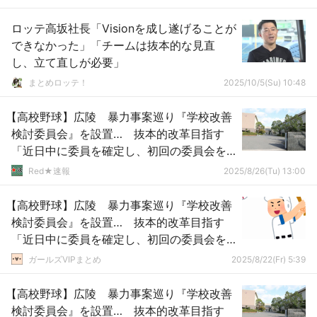
ロッテ高坂社長「Visionを成し遂げることが
できなかった」「チームは抜本的な見直
し、立て直しが必要」
まとめロッテ！
2025/10/5(Su) 10:48
【高校野球】広陵 暴力事案巡り『学校改善
検討委員会』を設置… 抜本的改革目指す
「近日中に委員を確定し、初回の委員会を
開催」
Red★速報
2025/8/26(Tu) 13:00
【高校野球】広陵 暴力事案巡り『学校改善
検討委員会』を設置… 抜本的改革目指す
「近日中に委員を確定し、初回の委員会を
開催」
ガールズVIPまとめ
2025/8/22(Fr) 5:39
【高校野球】広陵 暴力事案巡り『学校改善
検討委員会』を設置… 抜本的改革目指す