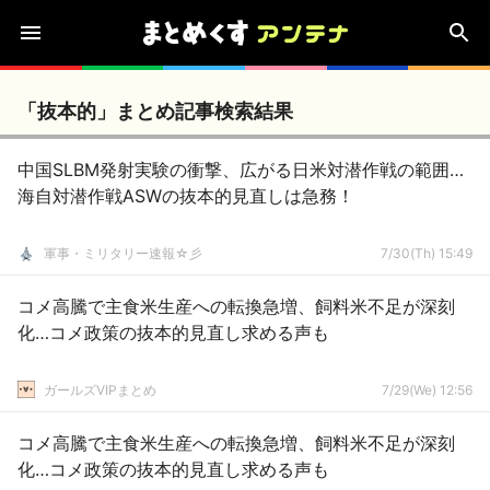
「抜本的」まとめ記事検索結果
中国SLBM発射実験の衝撃、広がる日米対潜作戦の範囲…
海自対潜作戦ASWの抜本的見直しは急務！
軍事・ミリタリー速報☆彡
7/30(Th) 15:49
コメ高騰で主食米生産への転換急増、飼料米不足が深刻
化…コメ政策の抜本的見直し求める声も
ガールズVIPまとめ
7/29(We) 12:56
コメ高騰で主食米生産への転換急増、飼料米不足が深刻
化…コメ政策の抜本的見直し求める声も