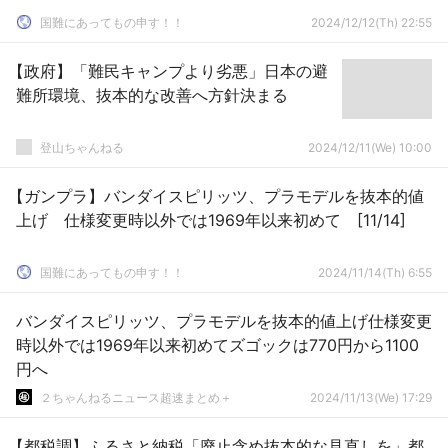
国難にあってもの申す！！
2024/12/12(Th) 22:55
【政府】「難民キャンプより劣悪」日本の避
難所環境、抜本的な改善へ方針決まる
登山ちゃんねる
2024/12/11(We) 10:00
【ガンプラ】バンダイスピリッツ、プラモデルを抜本的値
上げ 仕様変更時以外では1969年以来初めて [11/14]
国難にあってもの申す！！
2024/11/14(Th) 6:55
バンダイスピリッツ、プラモデルを抜本的値上げ仕様変更
時以外では1969年以来初めてズゴックは770円から1100
円へ
２ちゃんねるニュース超速まとめ＋
2024/11/13(We) 17:29
【都税調】ふるさと納税「廃止含め抜本的な見直しを」都