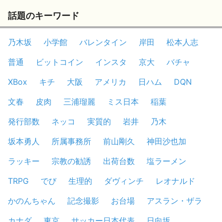
話題のキーワード
乃木坂
小学館
バレンタイン
岸田
松本人志
普通
ビットコイン
インスタ
京大
バチャ
XBox
キチ
大阪
アメリカ
日ハム
DQN
文春
皮肉
三浦瑠麗
ミス日本
稲葉
発行部数
ネッコ
実質的
岩井
乃木
坂本勇人
所属事務所
前山剛久
神田沙也加
ラッキー
宗教の勧誘
出荷台数
塩ラーメン
TRPG
でび
生理的
ダヴィンチ
レオナルド
かのんちゃん
記念撮影
お台場
アスラン・ザラ
カナダ
東京
サッカー日本代表
日向坂