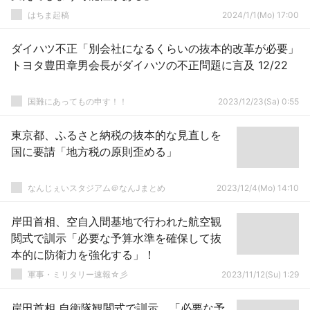
はちま起稿
2024/1/1(Mo) 17:00
ダイハツ不正「別会社になるくらいの抜本的改革が必要」
トヨタ豊田章男会長がダイハツの不正問題に言及 12/22
国難にあってもの申す！！
2023/12/23(Sa) 0:55
東京都、ふるさと納税の抜本的な見直しを
国に要請「地方税の原則歪める」
なんじぇいスタジアム＠なんJまとめ
2023/12/4(Mo) 14:10
岸田首相、空自入間基地で行われた航空観
閲式で訓示「必要な予算水準を確保して抜
本的に防衛力を強化する」！
軍事・ミリタリー速報☆彡
2023/11/12(Su) 1:29
岸田首相 自衛隊観閲式で訓示 「必要な予