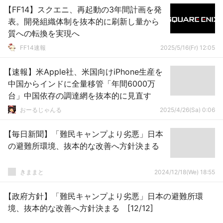
【FF14】スクエニ、再起動の3年間計画を発
表。開発組織体制を抜本的に刷新し量から
質への転換を実現へ
FF14速報
2025/5/16(Fr) 12:05
【速報】米Apple社、米国向けiPhone生産を
中国からインドに全量移管「年間6000万
台」中国依存の調達網を抜本的に見直す
おーるじゃんる
2025/4/26(Sa) 0:06
【毎日新聞】「難民キャンプより劣悪」日本
の避難所環境、抜本的な改善へ方針決まる
きままと
2024/12/18(We) 18:55
【政府方針】「難民キャンプより劣悪」日本の避難所環
境、抜本的な改善へ方針決まる [12/12]