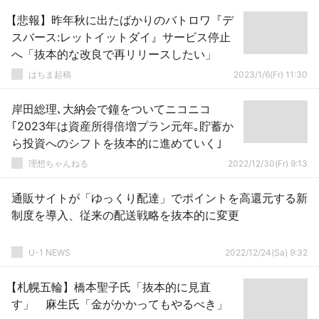
【悲報】昨年秋に出たばかりのバトロワ『デ
スバース:レットイットダイ』サービス停止
へ「抜本的な改良で再リリースしたい」
はちま起稿
2023/1/6(Fr) 11:30
岸田総理､大納会で鐘をついてニコニコ
｢2023年は資産所得倍増プラン元年｡貯蓄か
ら投資へのシフトを抜本的に進めていく｣
理想ちゃんねる
2022/12/30(Fr) 9:13
通販サイトが「ゆっくり配達」でポイントを高還元する新
制度を導入、従来の配送戦略を抜本的に変更
U-1 NEWS
2022/12/24(Sa) 9:32
【札幌五輪】橋本聖子氏「抜本的に見直
す」 麻生氏「金がかかってもやるべき」