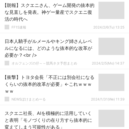
【朗報】スクエニさん、ゲーム開発の抜本的
な見直しを発表。神ゲー量産でスクエニ復
活の時代へ
FF15速報
2024/2/6(Tu) 13:25
日本人騎手がルメールやキング姉さんレベ
ルになるには、どのような抜本的な改革が
必要か？<br />
オルフェンズの仔～～競馬ネタ予想まとめ
2024/2/5(Mo) 14:37
【衝撃】トヨタ会長「不正には別会社になる
くらいの抜本的改革が必要」←これｗｗｗ
ｗｗ
NEWSぽけまとめーる
2024/1/31(We) 11:39
スクエニ社長、AIを積極的に活用していく
と表明「モノづくりの在り方すら抜本的に
変えてしまう可能性がある」