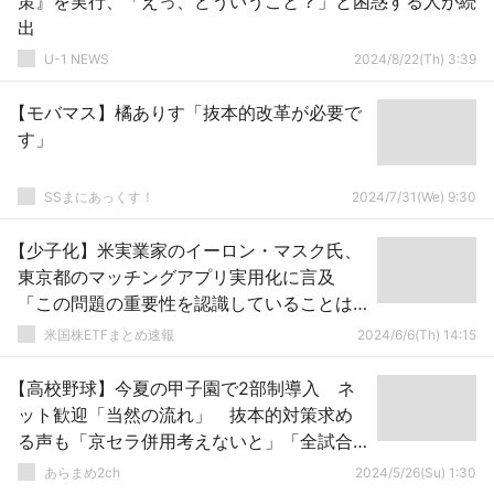
策』を実行、「えっ、どういうこと？」と困惑する人が続
出
U-1 NEWS
2024/8/22(Th) 3:39
【モバマス】橘ありす「抜本的改革が必要で
す」
SSまにあっくす！
2024/7/31(We) 9:30
【少子化】米実業家のイーロン・マスク氏、
東京都のマッチングアプリ実用化に言及
「この問題の重要性を認識していることは
喜ばしい、抜本的な対策を取らなければ、
米国株ETFまとめ速報
2024/6/6(Th) 14:15
日本（そして他の多くの国）は消滅してし
まう」
【高校野球】今夏の甲子園で2部制導入 ネ
ット歓迎「当然の流れ」 抜本的対策求め
る声も「京セラ併用考えないと」「全試合
ナイターに」 [冬月記者★]
あらまめ2ch
2024/5/26(Su) 1:30