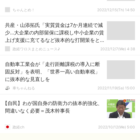
ちゃんとめ！
2022/12/15(Th) 14:50
共産・山添拓氏「実質賃金は7か月連続で減
少…大企業の内部留保に課税し中小企業の賃
上げ支援に充てるなど抜本的な打開策をと
るべきだ！」
政経ワロスまとめニュース♪
2022/12/7(We) 4:38
自動車工業会が「走行距離課税の導入に断
固反対」を表明、「世界一高い自動車税」
に抜本的な見直しを
車ちゃんねる
2022/11/19(Sa) 15:00
【自民】わが国自身の防衛力の抜本的強化、
間違いなく必要＝茂木幹事長
政経ch
2022/10/12(We) 5:00