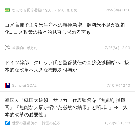
なんでも受信遅報@なんJ・おんJまとめ
7/29(We) 11:16
コメ高騰で主食米生産への転換急増、飼料米不足が深刻
化…コメ政策の抜本的見直し求める声も
常識的に考えた
7/26(Su) 13:00
ドイツ幹部、クロップ氏と監督就任の直接交渉開始へ…抜
本的な改革へ大きな権限を付与か
Samurai GOAL
7/10(Fr) 12:10
韓国人「韓国大統領、サッカー代表監督を『無能な指揮
官』『無能な人事が招いた必然の結果』と断罪‥」→「抜
本的改革の必要性」
世界の憂鬱 海外・韓国の反応
6/28(Su) 13:20