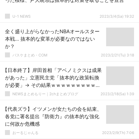
った模様、尹大統領は抜本的な対策を取ることを宣言
U-1 NEWS
2023/3/4(Sa) 19:32
全く盛り上がらなかったNBAオールスター
本戦… 抜本的な変革が必要なのではない
か？
バスケまとめ・COM
2023/2/21(Tu) 3:18
【日本終了】岸田首相「アベノミクスは成果
があった」立憲民主党「抜本的な政策転換
が必要」→ その結果ｗｗｗｗｗｗｗｗｗｗ
ｗ
NEWSまとめもりー｜2chまとめブログ
2023/2/18(Sa) 1:39
【代表ズラ】イツメンが女たちの会を結束、
各党に署名提出『防衛力』の抜本的な強化
に何故か危機感
おーるじゃんる
2023/2/9(Th) 7:06