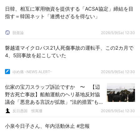
日韓、相互に軍用物資を提供する「ACSA協定」締結を目
指す＝韓国ネット「連携せざるを得ない」
脱亜論
2026/5/9(Sa) 12:30
磐越道マイクロバス21人死傷事故の運転手、この2カ月で
4、5回事故を起こしていた
ゆめ痛 -NEWS ALERT-
2026/5/9(Sa) 12:30
伝家の宝刀スラップ訴訟ですか 〜 【辺
野古死亡事故】船舶運航のヘリ基地反対協
議会「悪意ある言説が拡散」“法的措置”も示
唆
反日愚国 恨寓瘻
2026/5/9(Sa) 12:30
小泉今日子さん、年内活動休止 #悲報