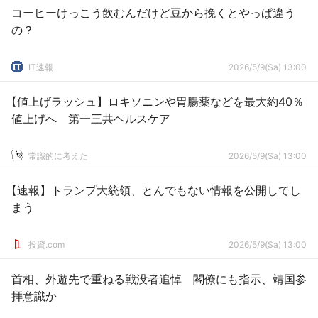
コーヒーけっこう飲むんだけど豆から挽くとやっぱ違う
の？
IT速報
2026/5/9(Sa) 13:00
【値上げラッシュ】ロキソニンや胃腸薬などを最大約40％
値上げへ 第一三共ヘルスケア
常識的に考えた
2026/5/9(Sa) 13:00
【速報】トランプ大統領、とんでもない情報を公開してし
まう
投資.com
2026/5/9(Sa) 13:00
首相、外遊先で重ねる戦没者追悼 閣僚にも指示、靖国参
拝意識か