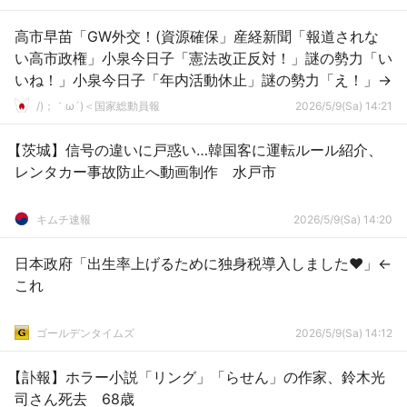
高市早苗「GW外交！(資源確保」産経新聞「報道されな
い高市政権」小泉今日子「憲法改正反対！」謎の勢力「い
いね！」小泉今日子「年内活動休止」謎の勢力「え！」→
/)；｀ω´)＜国家総動員報
2026/5/9(Sa) 14:21
【茨城】信号の違いに戸惑い…韓国客に運転ルール紹介、
レンタカー事故防止へ動画制作 水戸市
キムチ速報
2026/5/9(Sa) 14:20
日本政府「出生率上げるために独身税導入しました♥」←
これ
ゴールデンタイムズ
2026/5/9(Sa) 14:12
【訃報】ホラー小説「リング」「らせん」の作家、鈴木光
司さん死去 68歳