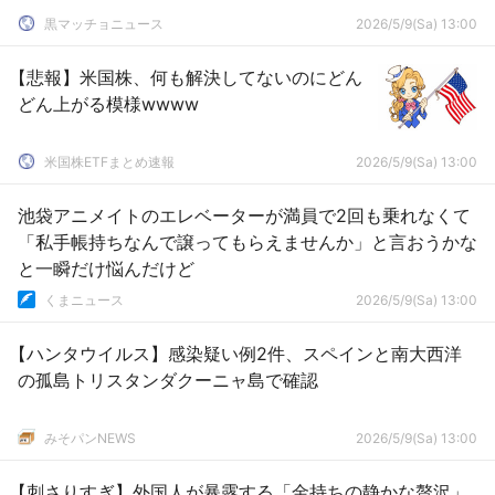
黒マッチョニュース
2026/5/9(Sa) 13:00
【悲報】米国株、何も解決してないのにどん
どん上がる模様wwww
米国株ETFまとめ速報
2026/5/9(Sa) 13:00
池袋アニメイトのエレベーターが満員で2回も乗れなくて
「私手帳持ちなんで譲ってもらえませんか」と言おうかな
と一瞬だけ悩んだけど
くまニュース
2026/5/9(Sa) 13:00
【ハンタウイルス】感染疑い例2件、スペインと南大西洋
の孤島トリスタンダクーニャ島で確認
みそパンNEWS
2026/5/9(Sa) 13:00
【刺さりすぎ】外国人が暴露する「金持ちの静かな贅沢」