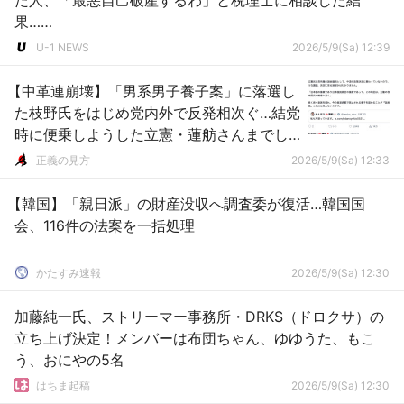
た人、「最悪自己破産するわ」と税理士に相談した結
果……
U-1 NEWS
2026/5/9(Sa) 12:39
【中革連崩壊】「男系男子養子案」に落選し
た枝野氏をはじめ党内外で反発相次ぐ…結党
時に便乗しようした立憲・蓮舫さんまでし
ゃしゃり出てくる
正義の見方
2026/5/9(Sa) 12:33
【韓国】「親日派」の財産没収へ調査委が復活…韓国国
会、116件の法案を一括処理
かたすみ速報
2026/5/9(Sa) 12:30
加藤純一氏、ストリーマー事務所・DRKS（ドロクサ）の
立ち上げ決定！メンバーは布団ちゃん、ゆゆうた、もこ
う、おにやの5名
はちま起稿
2026/5/9(Sa) 12:30