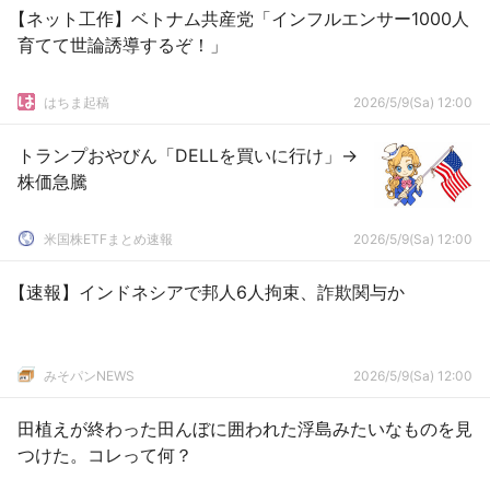
【ネット工作】ベトナム共産党「インフルエンサー1000人
育てて世論誘導するぞ！」
はちま起稿
2026/5/9(Sa) 12:00
トランプおやびん「DELLを買いに行け」→
株価急騰
米国株ETFまとめ速報
2026/5/9(Sa) 12:00
【速報】インドネシアで邦人6人拘束、詐欺関与か
みそパンNEWS
2026/5/9(Sa) 12:00
田植えが終わった田んぼに囲われた浮島みたいなものを見
つけた。コレって何？