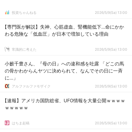
投資ちゃんねる
2026/5/9(Sa) 13:00
【専門医が解説】失神、心筋虚血、腎機能低下…命にかか
わる危険な「低血圧」が日本で増加している理由
常識的に考えた
2026/5/9(Sa) 13:00
小籔千豊さん、『母の日』への違和感を吐露 「どこの馬
の骨かわからんヤツに決められて、なんでその日に一斉
に…」
アルファルファモザイク
2026/5/9(Sa) 13:00
【速報】アメリカ国防総省、UFO情報を大量公開ｗｗｗｗ
ｗｗｗｗｗ
はちま起稿
2026/5/9(Sa) 13:00