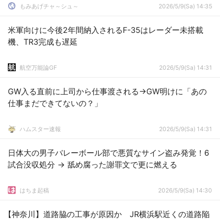
もみあげチャ～シュ～
2026/5/9(Sa) 14:35
米軍向けに今後2年間納入されるF-35はレーダー未搭載
機、TR3完成も遅延
航空万能論GF
2026/5/9(Sa) 14:31
GW入る直前に上司から仕事渡される→GW明けに「あの
仕事まだできてないの？」
ハムスター速報
2026/5/9(Sa) 14:31
日体大の男子バレーボール部で悪質なサイン盗み発覚！6
試合没収処分 → 舐め腐った謝罪文で更に燃える
はちま起稿
2026/5/9(Sa) 14:30
【神奈川】道路脇の工事が原因か JR横浜駅近くの道路陥