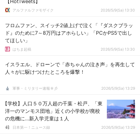
【HotTweets】
アルファルファモザイク
2026/5/9(Sa) 13:30
フロムファン、スイッチ2値上げで泣く「『ダスクブラッ
ド』のために7～8万円はアホらしい」「PCかPS5で出し
てほしい」
はちま起稿
2026/5/9(Sa) 13:30
イスラエル、ドローンで「赤ちゃんの泣き声」を再生して
人々がに駆けつけたところを爆撃！
軍事・ミリタリー速報☆彡
2026/5/9(Sa) 13:29
【学校】人口５０万人超の千葉・松戸、「東
洋一のマンモス団地」近くの小学校が廃校
の危機に…新入学児童は１人
日本第一！ニュース録
2026/5/9(Sa) 13:29