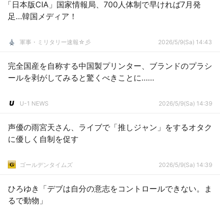
「日本版CIA」国家情報局、700人体制で早ければ7月発
足…韓国メディア！
軍事・ミリタリー速報☆彡
2026/5/9(Sa) 14:43
完全国産を自称する中国製プリンター、ブランドのプラシ
ールを剥がしてみると驚くべきことに……
U-1 NEWS
2026/5/9(Sa) 14:39
声優の雨宮天さん、ライブで「推しジャン」をするオタク
に優しく自制を促す
ゴールデンタイムズ
2026/5/9(Sa) 14:39
ひろゆき「デブは自分の意志をコントロールできない。ま
るで動物」