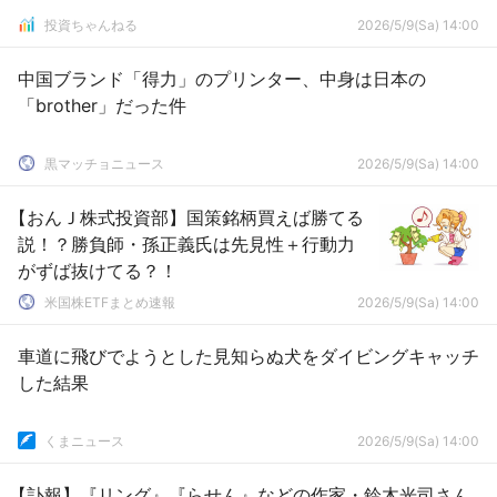
投資ちゃんねる
2026/5/9(Sa) 14:00
中国ブランド「得力」のプリンター、中身は日本の
「brother」だった件
黒マッチョニュース
2026/5/9(Sa) 14:00
【おんＪ株式投資部】国策銘柄買えば勝てる
説！？勝負師・孫正義氏は先見性＋行動力
がずば抜けてる？！
米国株ETFまとめ速報
2026/5/9(Sa) 14:00
車道に飛びでようとした見知らぬ犬をダイビングキャッチ
した結果
くまニュース
2026/5/9(Sa) 14:00
【訃報】『リング』『らせん』などの作家・鈴木光司さん