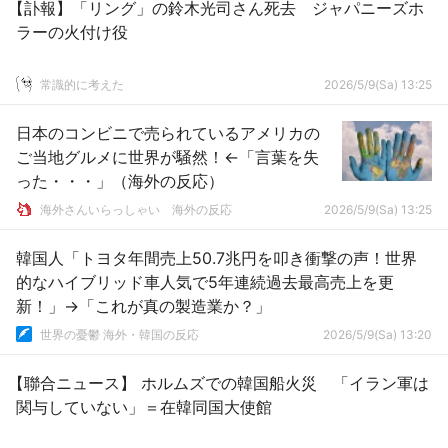
【訃報】「リング」の鈴木光司さん死去 ジャパニーズホ
ラーの火付け役
常識的に考えた
2026/5/9(Sa) 13:25
日本のコンビニで売られているアメリカの
ご当地グルメに世界が騒然！←「言葉を失
った・・・」（海外の反応）
海外さんいらっしゃい 海外の反応
2026/5/9(Sa) 13:25
韓国人「トヨタ年間売上50.7兆円を叩き衝撃の声！世界
的なハイブリッド車人気で5年連続過去最高売上を更
新！」→「これが真の製造業か？」
世界の憂鬱 海外・韓国の反応
2026/5/9(Sa) 13:20
【聯合ニュース】 ホルムズでの韓国船火災 「イラン軍は
関与していない」＝在韓同国大使館