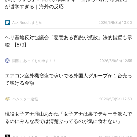
が哲学すぎる｜海外の反応
Ask Reddit まとめ
2026/5/9(Sa) 13:00
ヘリ基地反対協議会「悪意ある言説が拡散」法的措置も示
唆 [5/9]
国難にあってもの申す！！
2026/5/9(Sa) 12:55
エアコン室外機窃盗で稼いでる外国人グループが１台売っ
て稼げる金額
ハムスター速報
2026/5/9(Sa) 12:53
現役女子アナ瀧山あかね「女子アナは裏でテキーラ飲んで
るのにみんな表では清楚ぶってるのが気に食わない」