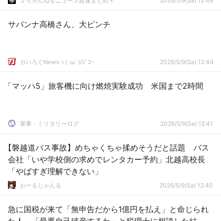
２ちゃんねるニュース超速まとめ＋
2026/5/9(Sa) 12:49
サバンナ高橋さん、大ピンチ
ガハろぐNewsヽ(･ω･)/ｽﾞｺｰ
2026/5/9(Sa) 12:49
「マッハ5」旅客機に向け燃焼実験成功 米国まで2時間
軍事・ミリタリーログ
2026/5/9(Sa) 12:41
【磐越道バス事故】めちゃくちゃ揉めそうだと話題 バス
会社「いや学校側の求めでレンタカー予約」北越高校長
「やばすぎ理解できない」
おーるじゃんる
2026/5/9(Sa) 12:40
急に国税が来て「無申告だから1億円を払え」と命じられ