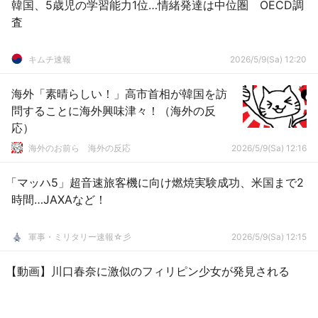
韓国、5歳児の学習能力1位…情緒発達は中位圏 OECD調
査
キムチ速報
2026/5/9(Sa) 12:20
海外「素晴らしい！」高市首相が韓国を訪
問することに海外興味津々！（海外の反
応）
海外のお前ら 海外の反応
2026/5/9(Sa) 12:16
「マッハ5」超音速旅客機に向け燃焼実験成功、米国まで2
時間…JAXAなど！
軍事・ミリタリー速報☆彡
2026/5/9(Sa) 12:15
【動画】川口春奈に激似のフィリピン少女が発見される