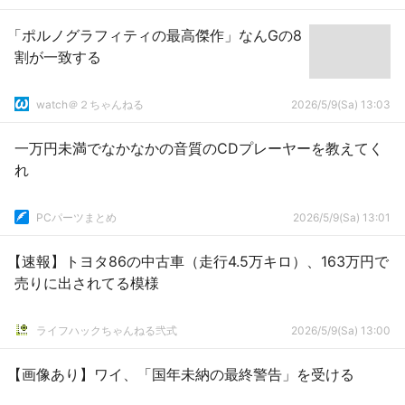
「ポルノグラフィティの最高傑作」なんGの8
割が一致する
watch＠２ちゃんねる
2026/5/9(Sa) 13:03
一万円未満でなかなかの音質のCDプレーヤーを教えてく
れ
PCパーツまとめ
2026/5/9(Sa) 13:01
【速報】トヨタ86の中古車（走行4.5万キロ）、163万円で
売りに出されてる模様
ライフハックちゃんねる弐式
2026/5/9(Sa) 13:00
【画像あり】ワイ、「国年未納の最終警告」を受ける