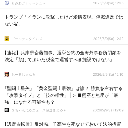
もみあげチャ～シュ～
2026/5/9(Sa) 12:15
トランプ「イランに攻撃したけど愛情表現。停戦違反では
ない😤」
ゴールデンタイムズ
2026/5/9(Sa) 12:12
【速報】兵庫県斎藤知事、選挙公約の全海外事務所閉鎖を
決定「預けて頂いた税金で運営すべき施設ではない」
おーるじゃんる
2026/5/9(Sa) 12:10
『聖闘士星矢』「黄金聖闘士最強」は誰？ 勝負を左右する
「攻撃タイプ」と「技の相性」 | > ■蟹座と魚座が「最
強」になれる可能性も？
２ちゃんねるニュース超速まとめ＋
2026/5/9(Sa) 12:09
【辺野古転覆】反対協、子高生を死なせておいて法的措置