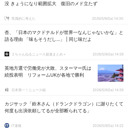
没 きょうになり範囲拡大 復旧のメド立たず
常識的に考えた
2026/5/9(Sa) 14:30
杏、「日本のマクドナルドが世界一なんじゃないかな」と
語る理由 「味もそうだし…」 | 同じ味だよ
２ちゃんねるニュース超速まとめ＋
2026/5/9(Sa) 14:29
英地方選で労働党が大敗、スターマー氏は
続投表明 リフォームUKが各地で勝利
日本第一！ニュース録
2026/5/9(Sa) 14:29
カジサック「鈴木さん（ドランクドラゴン）に謝りたくて
何度も出演依頼してるが全部断られてる」
IT速報
2026/5/9(Sa) 14:22