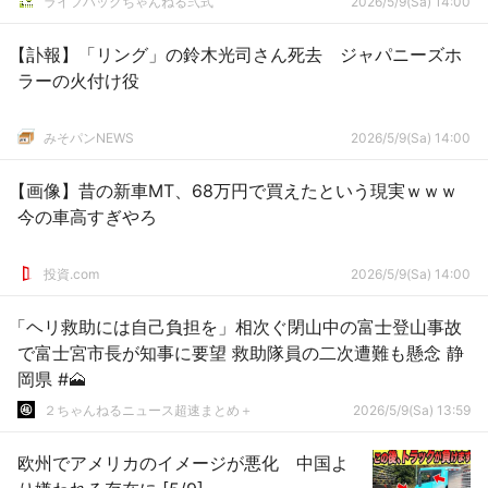
ライフハックちゃんねる弐式
2026/5/9(Sa) 14:00
【訃報】「リング」の鈴木光司さん死去 ジャパニーズホ
ラーの火付け役
みそパンNEWS
2026/5/9(Sa) 14:00
【画像】昔の新車MT、68万円で買えたという現実ｗｗｗ
今の車高すぎやろ
投資.com
2026/5/9(Sa) 14:00
「ヘリ救助には自己負担を」相次ぐ閉山中の富士登山事故
で富士宮市長が知事に要望 救助隊員の二次遭難も懸念 静
岡県 #🗻
２ちゃんねるニュース超速まとめ＋
2026/5/9(Sa) 13:59
欧州でアメリカのイメージが悪化 中国よ