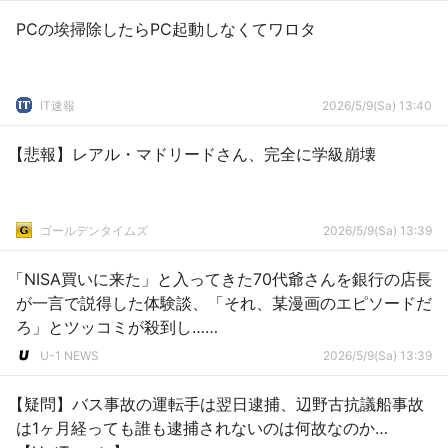
PCの埃掃除したらPC起動しなくてワロタ
IT速報
2026/5/9(Sa) 13:40
【悲報】レアル・マドリードさん、完全に学級崩壊
ゴールデンタイムズ
2026/5/9(Sa) 13:39
「NISA買いに来た」と入ってきた70代爺さんを銀行の店長
が一言で説得した体験談、「それ、某漫画のエピソードだ
ろ」とツッコミが殺到し……
U-1 NEWS
2026/5/9(Sa) 13:39
【疑問】バス事故の運転手は翌日逮捕、辺野古抗議船事故
は1ヶ月経っても誰も逮捕されないのは何故なのか…