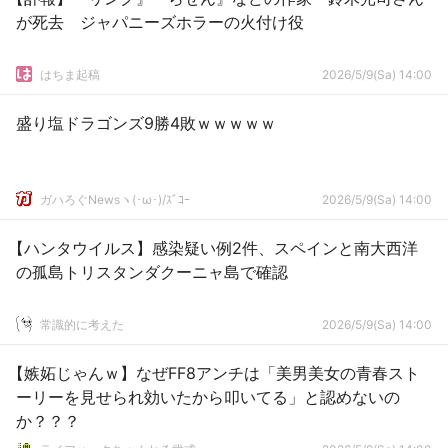
が死去 ジャパニーズホラーの火付け役
はちま起稿
2026/5/9(Sa) 14:00
盛り塩ドラゴンズ9勝4敗ｗｗｗｗｗ
ガハろぐNewsヽ(･ω･)/ｽﾞｺｰ
2026/5/9(Sa) 14:00
【ハンタウイルス】感染疑い例2件、スペインと南大西洋
の孤島トリスタンダクーニャ島で確認
常識的に考えた
2026/5/9(Sa) 14:00
【嫉妬じゃんｗ】なぜFF8アンチは「美男美女の青春スト
ーリーを見せられ効いたから叩いてる」と認めないの
か？？？