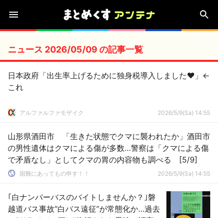
ニュース 2026/05/09 の記事一覧
日本政府「出生率上げるために独身税導入しました♥」←
これ
アルファルファモザイク
2026/5/9(Sa) 14:55
山形県酒田市 「生きた状態でクマに襲われたか」酒田市
の男性遺体はクマによる傷が多数…警察は「クマによる傷
で矛盾なし」としてクマの胃の内容物も調べる [5/9]
国難にあってもの申す！！
2026/5/9(Sa) 14:55
｢白ナンバーバスのバイトしませんか？｣磐
越道バス事故“白バス遠征”が常態化か…過去