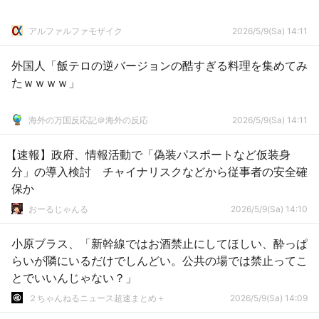
アルファルファモザイク
2026/5/9(Sa) 14:11
外国人「飯テロの逆バージョンの酷すぎる料理を集めてみ
たｗｗｗｗ」
海外の万国反応記＠海外の反応
2026/5/9(Sa) 14:11
【速報】政府、情報活動で「偽装パスポートなど仮装身
分」の導入検討 チャイナリスクなどから従事者の安全確
保か
おーるじゃんる
2026/5/9(Sa) 14:10
小原ブラス、「新幹線ではお酒禁止にしてほしい、酔っぱ
らいが隣にいるだけでしんどい。公共の場では禁止ってこ
とでいいんじゃない？」
２ちゃんねるニュース超速まとめ＋
2026/5/9(Sa) 14:09