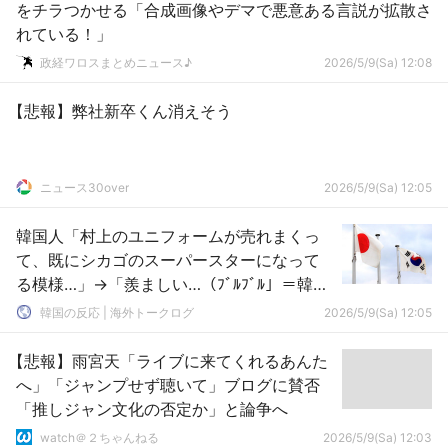
をチラつかせる「合成画像やデマで悪意ある言説が拡散さ
れている！」
政経ワロスまとめニュース♪
2026/5/9(Sa) 12:08
【悲報】弊社新卒くん消えそう
ニュース30over
2026/5/9(Sa) 12:05
韓国人「村上のユニフォームが売れまくっ
て、既にシカゴのスーパースターになって
る模様…」→「羨ましい…（ﾌﾞﾙﾌﾞﾙ」＝韓国
の反応
韓国の反応 | 海外トークログ
2026/5/9(Sa) 12:05
【悲報】雨宮天「ライブに来てくれるあんた
へ」「ジャンプせず聴いて」ブログに賛否
「推しジャン文化の否定か」と論争へ
watch＠２ちゃんねる
2026/5/9(Sa) 12:03