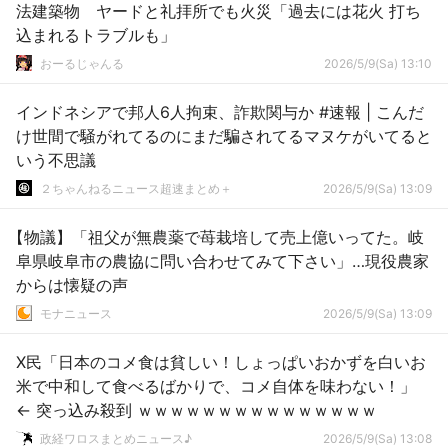
法建築物 ヤードと礼拝所でも火災「過去には花火 打ち
込まれるトラブルも」
おーるじゃんる
2026/5/9(Sa) 13:10
インドネシアで邦人6人拘束、詐欺関与か #速報 | こんだ
け世間で騒がれてるのにまだ騙されてるマヌケがいてると
いう不思議
２ちゃんねるニュース超速まとめ＋
2026/5/9(Sa) 13:09
【物議】「祖父が無農薬で苺栽培して売上億いってた。岐
阜県岐阜市の農協に問い合わせてみて下さい」…現役農家
からは懐疑の声
モナニュース
2026/5/9(Sa) 13:09
X民「日本のコメ食は貧しい！しょっぱいおかずを白いお
米で中和して食べるばかりで、コメ自体を味わない！」
← 突っ込み殺到 ｗｗｗｗｗｗｗｗｗｗｗｗｗｗｗ
政経ワロスまとめニュース♪
2026/5/9(Sa) 13:08