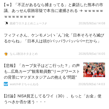
【ｗ】「不正があるなら捕まってる」と豪語した熊本の市
議、あっせん収賄容疑で本当に逮捕される → ｗｗｗｗｗ
ｗｗｗｗｗｗｗｗ
政経ワロスまとめニュース♪
2026/5/9(Sa) 14:08
フィフィさん、ケンモメン(ヽ´ん`)化「日本そろそろ滅び
るからね」「日本人は頭がパッパラパッパパーだから」
なんJ政治ネタまとめ
2026/5/9(Sa) 14:05
【悲報】「カープ女子はどこ行った？」の声
も…広島カープ“観客動員数”リーグワースト
の背景にマツダスタジアムの抱える“問題”
watch＠２ちゃんねる
2026/5/9(Sa) 14:03
【討論】NISA貧乏してるワイ（30）、もっと「お金」使
うべきか否か迷う・・・