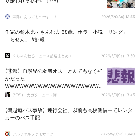
り嫌われる存在に [5/9]
国難にあってもの申す！！
2026/5/9(Sa) 13:55
作家の鈴木光司さん死去 68歳、ホラー小説「リング」
「らせん」 #訃報
２ちゃんねるニュース超速まとめ＋
2026/5/9(Sa) 13:50
【悲報】自然界の弱者オス、とんでもなく強
かだった
WWWWWWWWWWWWWWWWWWWWW
WWWWWWWWWWWWWWWWWW
(*ﾟ∀ﾟ)ゞカガクニュース隊
2026/5/9(Sa) 13:45
【磐越道バス事故】運行会社、以前も高校側借主でレンタ
カーのバス手配
アルファルファモザイク
2026/5/9(Sa) 13:40