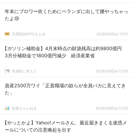
年末にブロワー吹くためにベランダに出して腰やっちゃっ
たよ😢
汎用型自作PCまとめ
2026/5/9(Sa) 12:01
【ガソリン補助金】4月末時点の財源残高は約9800億円
3月分補助金で1800億円減少 経済産業省
常識的に考えた
2026/5/9(Sa) 12:00
資産2500万ワイ「正直職場の奴らが全員バカに見えてき
た」
投資ちゃんねる
2026/5/9(Sa) 12:00
【やっとかよ】Yahoo!メールさん、最近届きまくる迷惑メ
ールについての注意喚起を出す