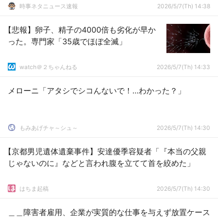
時事ネタニュース速報
2026/5/7(Th) 14:38
【悲報】卵子、精子の4000倍も劣化が早か
った。専門家「35歳でほぼ全滅」
watch＠２ちゃんねる
2026/5/7(Th) 14:33
メローニ「アタシでシコんないで！…わかった？」
もみあげチャ～シュ～
2026/5/7(Th) 14:30
【京都男児遺体遺棄事件】安達優季容疑者「『本当の父親
じゃないのに』などと言われ腹を立てて首を絞めた」
はちま起稿
2026/5/7(Th) 14:30
＿＿障害者雇用、企業が実質的な仕事を与えず放置ケース