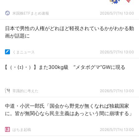
米国株ETFまとめ速報
2026/5/7(Th) 13:00
日本で男性の人権がどれほど軽視されているかがわかる動
画が話題に
くまニュース
2026/5/7(Th) 13:00
【（・(ｪ)・）】また300kg級 “メタボグマ”GWに現る
常識的に考えた
2026/5/7(Th) 13:00
中道・小沢一郎氏「国会から野党が無くなれば独裁国家
に。皆が無関心なら民主主義はあっという間に崩壊する」
はちま起稿
2026/5/7(Th) 13:00