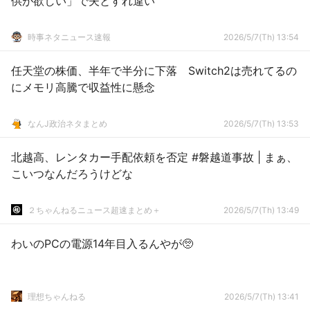
供が欲しい」で夫とすれ違い
時事ネタニュース速報
2026/5/7(Th) 13:54
任天堂の株価、半年で半分に下落 Switch2は売れてるの
にメモリ高騰で収益性に懸念
なんJ政治ネタまとめ
2026/5/7(Th) 13:53
北越高、レンタカー手配依頼を否定 #磐越道事故 | まぁ、
こいつなんだろうけどな
２ちゃんねるニュース超速まとめ＋
2026/5/7(Th) 13:49
わいのPCの電源14年目入るんやが🥺
理想ちゃんねる
2026/5/7(Th) 13:41