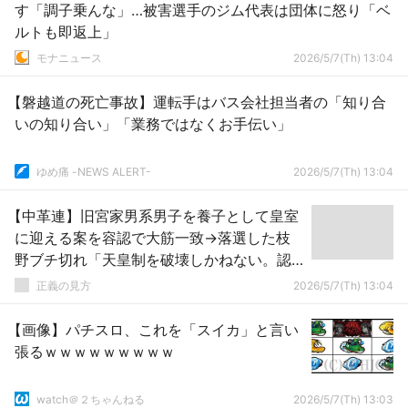
す「調子乗んな」…被害選手のジム代表は団体に怒り「ベ
ルトも即返上」
モナニュース
2026/5/7(Th) 13:04
【磐越道の死亡事故】運転手はバス会社担当者の「知り合
いの知り合い」「業務ではなくお手伝い」
ゆめ痛 -NEWS ALERT-
2026/5/7(Th) 13:04
【中革連】旧宮家男系男子を養子として皇室
に迎える案を容認で大筋一致→落選した枝
野ブチ切れ「天皇制を破壊しかねない。認
めるなら付き合いきれない」
正義の見方
2026/5/7(Th) 13:04
【画像】パチスロ、これを「スイカ」と言い
張るｗｗｗｗｗｗｗｗｗ
watch＠２ちゃんねる
2026/5/7(Th) 13:03