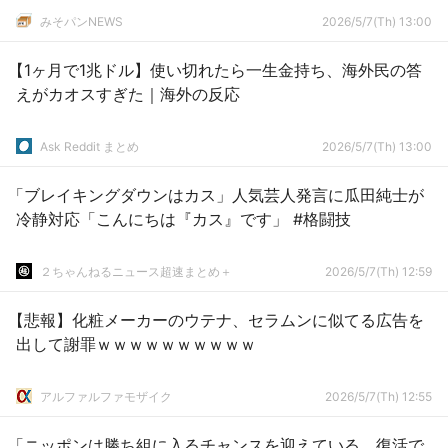
みそパンNEWS
2026/5/7(Th) 13:00
【1ヶ月で1兆ドル】使い切れたら一生金持ち、海外民の答
えがカオスすぎた｜海外の反応
Ask Reddit まとめ
2026/5/7(Th) 13:00
「ブレイキングダウンはカス」人気芸人発言に瓜田純士が
冷静対応「こんにちは『カス』です」 #格闘技
２ちゃんねるニュース超速まとめ＋
2026/5/7(Th) 12:59
【悲報】化粧メーカーのウテナ、セラムンに似てる広告を
出して謝罪ｗｗｗｗｗｗｗｗｗｗ
アルファルファモザイク
2026/5/7(Th) 12:55
「ニッポンは勝ち組に入るチャンスを迎えている。復活で