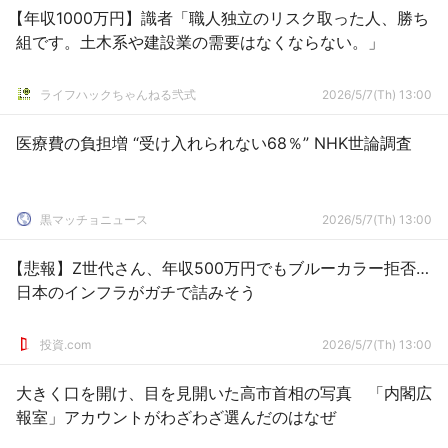
【年収1000万円】識者「職人独立のリスク取った人、勝ち
組です。土木系や建設業の需要はなくならない。」
ライフハックちゃんねる弐式
2026/5/7(Th) 13:00
医療費の負担増 “受け入れられない68％” NHK世論調査
黒マッチョニュース
2026/5/7(Th) 13:00
【悲報】Z世代さん、年収500万円でもブルーカラー拒否…
日本のインフラがガチで詰みそう
投資.com
2026/5/7(Th) 13:00
大きく口を開け、目を見開いた高市首相の写真 「内閣広
報室」アカウントがわざわざ選んだのはなぜ