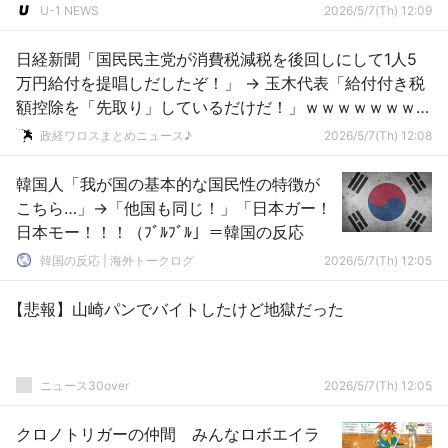
U-1 NEWS
2026/5/7(Th) 12:09
日経新聞「国民民主党が消費税減税を後回しにして1人5
万円給付を提唱しだしたぞ！」 → 玉木代表「給付付き税
額控除を「先取り」しているだけだ！」ｗｗｗｗｗｗｗｗ
ｗｗ
政経ワロスまとめニュース♪
2026/5/7(Th) 12:08
韓国人「我が国の基本的な国民性の特徴が
こちら…」→「他国も同じ！」「日本ガー！
日本モー！！！（ﾌﾞﾙﾌﾞﾙ」＝韓国の反応
韓国の反応 | 海外トークログ
2026/5/7(Th) 12:05
【悲報】山崎パンでバイトしたけど地獄だった
ニュース30over
2026/5/7(Th) 12:05
クロノトリガーの仲間 みんなロボエイラ