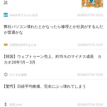
説
watch＠２ちゃんねる
2026/5/7(Th) 12:03
弊社パソコン壊れたとかなったら修理とか社員がするんだ
が普通かな
汎用型自作PCまとめ
2026/5/7(Th) 12:01
【韓国】ウェブトゥーン売上、約15％のマイナス成長 カ
カオ26年1月～3月
かたすみ速報
2026/5/7(Th) 12:00
【驚愕】日経平均株価、完全にぶっ壊れてしまう
投資.com
2026/5/7(Th) 12:00