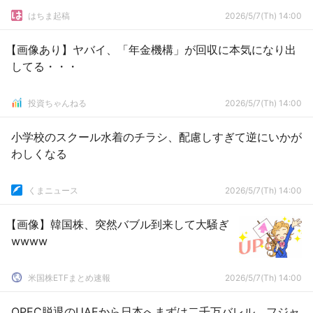
はちま起稿
2026/5/7(Th) 14:00
【画像あり】ヤバイ、「年金機構」が回収に本気になり出
してる・・・
投資ちゃんねる
2026/5/7(Th) 14:00
小学校のスクール水着のチラシ、配慮しすぎて逆にいかが
わしくなる
くまニュース
2026/5/7(Th) 14:00
【画像】韓国株、突然バブル到来して大騒ぎ
wwww
米国株ETFまとめ速報
2026/5/7(Th) 14:00
OPEC脱退のUAEから日本へまずは二千万バレル フジャ