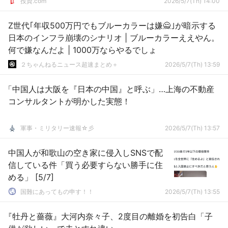
投資.com
2026/5/7(Th) 14:00
Z世代｢年収500万円でもブルーカラーは嫌🙅｣が暗示する
日本のインフラ崩壊のシナリオ | ブルーカラーええやん。
何で嫌なんだよ | 1000万ならやるでしょ
２ちゃんねるニュース超速まとめ＋
2026/5/7(Th) 13:59
「中国人は大阪を『日本の中国』と呼ぶ」…上海の不動産
コンサルタントが明かした実態！
軍事・ミリタリー速報☆彡
2026/5/7(Th) 13:57
中国人が和歌山の空き家に侵入しSNSで配
信している件「買う必要すらない勝手に住
める」 [5/7]
国難にあってもの申す！！
2026/5/7(Th) 13:55
『牡丹と薔薇』大河内奈々子、2度目の離婚を初告白「子