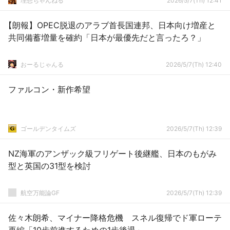
理想ちゃんねる
2026/5/7(Th) 12:41
【朗報】OPEC脱退のアラブ首長国連邦、日本向け増産と
共同備蓄増量を確約「日本が最優先だと言ったろ？」
おーるじゃんる
2026/5/7(Th) 12:40
ファルコン・新作希望
ゴールデンタイムズ
2026/5/7(Th) 12:39
NZ海軍のアンザック級フリゲート後継艦、日本のもがみ
型と英国の31型を検討
航空万能論GF
2026/5/7(Th) 12:39
佐々木朗希、マイナー降格危機 スネル復帰でド軍ローテ