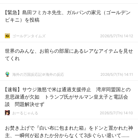
【緊急】島田フミカネ先生、ガルパンの家元（ゴールデン
ビキニ）を投稿
ゴールデンタイムズ
2026/5/7(Th) 14:12
世界のみんな、お前らの部屋にあるレアなアイテムを見せ
てくれ
海外の万国反応記＠海外の反応
2026/5/7(Th) 14:11
【速報】サウジ激怒で米は通過支援停止 湾岸同盟国との
意思疎通が欠如 トランプ氏がサルマン皇太子と電話会
談 問題解決せず
おーるじゃんる
2026/5/7(Th) 14:10
お焚き上げで『白い布に包まれた箱』をドンと置かれた神
主、一瞬何が起きたか分からなくて3歩ぐらい退いて……