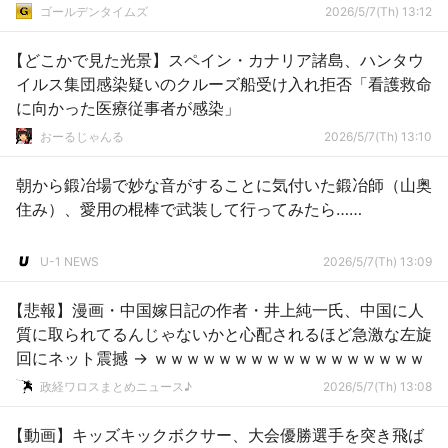
ゴールデンタイムズ
2026/5/7(Th) 13:12
【どこかで見た光景】スペイン・カナリア諸島、ハンタウ
イルス集団感染疑いのクルーズ船受け入れ拒否「看護救命
に向かった医療従事者が感染」
おーるじゃんる
2026/5/7(Th) 13:10
朝から鍛冶場で妙な音がすることに気付いた鍛冶師（山奥
住み）、愛用の棍棒で武装して行ってみたら……
U-1 NEWS
2026/5/7(Th) 13:09
【悲報】漫画・中国嫁日記の作者・井上純一氏、中国に人
質に取られてるんじゃないかと心配されるほど急激な左旋
回にネット震撼 → ｗｗｗｗｗｗｗｗｗｗｗｗｗｗｗｗｗ
政経ワロスまとめニュース♪
2026/5/7(Th) 13:08
【動画】キッズキックボクサー、大会優勝選手を突き飛ば