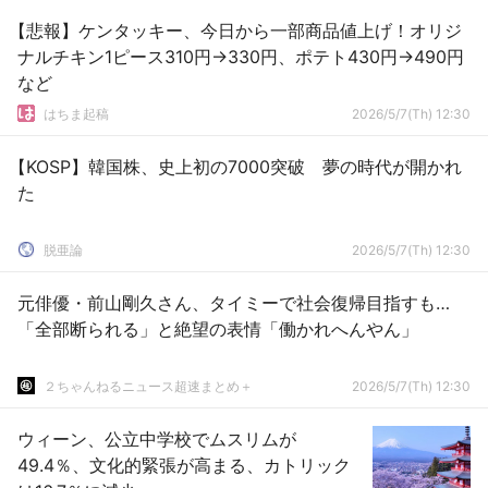
【悲報】ケンタッキー、今日から一部商品値上げ！オリジ
ナルチキン1ピース310円→330円、ポテト430円→490円
など
はちま起稿
2026/5/7(Th) 12:30
【KOSP】韓国株、史上初の7000突破 夢の時代が開かれ
た
脱亜論
2026/5/7(Th) 12:30
元俳優・前山剛久さん、タイミーで社会復帰目指すも…
「全部断られる」と絶望の表情「働かれへんやん」
２ちゃんねるニュース超速まとめ＋
2026/5/7(Th) 12:30
ウィーン、公立中学校でムスリムが
49.4％、文化的緊張が高まる、カトリック