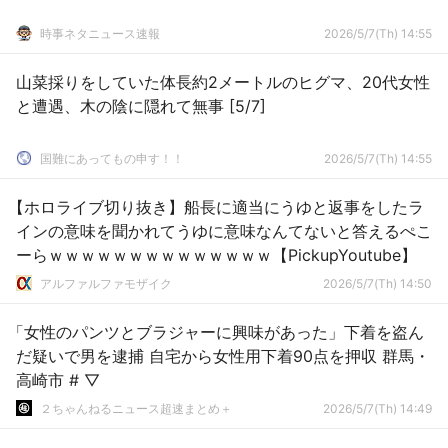
時事ネタニュース速報
2026/5/7(Th) 14:55
山菜採りをしていた体長約2メートルのヒグマ、20代女性
と遭遇、木の陰に隠れて無事 [5/7]
国難にあってもの申す！！
2026/5/7(Th) 14:55
【ホロライブ切り抜き】船長に適当にうゆと返事をしたラ
インの意味を聞かれてうゆに意味なんてないと答えるぺこ
ーらｗｗｗｗｗｗｗｗｗｗｗｗｗｗ【PickupYoutube】
アルファルファモザイク
2026/5/7(Th) 14:50
「女性のパンツとブラジャーに興味があった」下着を盗ん
だ疑いで男を逮捕 自宅から女性用下着90点を押収 群馬・
高崎市 # ▽
２ちゃんねるニュース超速まとめ＋
2026/5/7(Th) 14:49