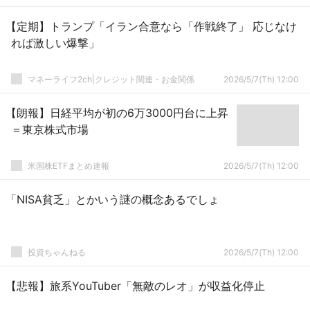
【定期】トランプ「イラン合意なら「作戦終了」 応じなけ
れば激しい爆撃」
マネーライフ2ch|クレジット関連・お金関係
2026/5/7(Th) 12:00
【朗報】日経平均が初の6万3000円台に上昇
＝東京株式市場
米国株ETFまとめ速報
2026/5/7(Th) 12:00
「NISA貧乏」とかいう謎の概念あるでしょ
投資ちゃんねる
2026/5/7(Th) 12:00
【悲報】旅系YouTuber「無敵のレオ」が収益化停止