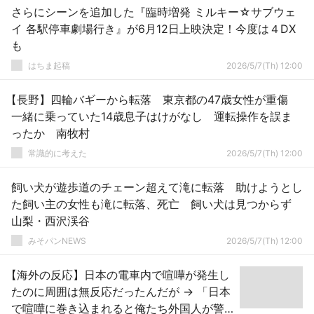
さらにシーンを追加した『臨時増発 ミルキー☆サブウェ
イ 各駅停車劇場行き』が6月12日上映決定！今度は４DX
も
はちま起稿
2026/5/7(Th) 12:00
【長野】四輪バギーから転落 東京都の47歳女性が重傷
一緒に乗っていた14歳息子はけがなし 運転操作を誤ま
ったか 南牧村
常識的に考えた
2026/5/7(Th) 12:00
飼い犬が遊歩道のチェーン超えて滝に転落 助けようとし
た飼い主の女性も滝に転落、死亡 飼い犬は見つからず
山梨・西沢渓谷
みそパンNEWS
2026/5/7(Th) 12:00
【海外の反応】日本の電車内で喧嘩が発生し
たのに周囲は無反応だったんだが → 「日本
で喧嘩に巻き込まれると俺たち外国人が警