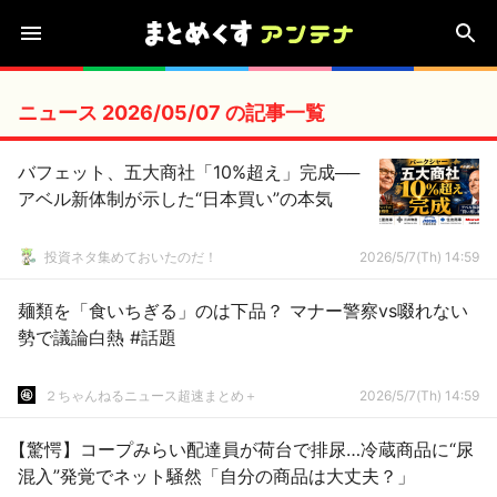
ニュース 2026/05/07 の記事一覧
バフェット、五大商社「10%超え」完成──
アベル新体制が示した“日本買い”の本気
投資ネタ集めておいたのだ！
2026/5/7(Th) 14:59
麺類を「食いちぎる」のは下品？ マナー警察vs啜れない
勢で議論白熱 #話題
２ちゃんねるニュース超速まとめ＋
2026/5/7(Th) 14:59
【驚愕】コープみらい配達員が荷台で排尿…冷蔵商品に“尿
混入”発覚でネット騒然「自分の商品は大丈夫？」