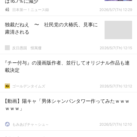
は16.7％に減少
日本第一！ニュース録
2026/5/7(Th) 12:29
独裁だねえ 〜 社民党の大椿氏、見事に
粛清される
反日愚国 恨寓瘻
2026/5/7(Th) 12:15
『チー付与』の漫画版作者、並行してオリジナル作品も連
載決定
ゴールデンタイムズ
2026/5/7(Th) 12:12
【動画】陽キャ「男体シャンパンタワー作ってみたｗｗｗ
ｗｗｗ」
もみあげチャ～シュ～
2026/5/7(Th) 12:10