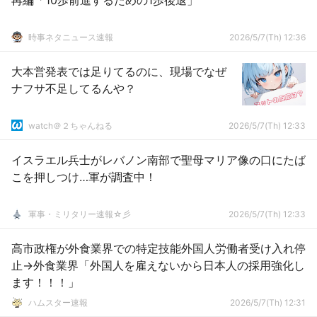
再編「10歩前進するための1歩後退」
時事ネタニュース速報
2026/5/7(Th) 12:36
大本営発表では足りてるのに、現場でなぜ
ナフサ不足してるんや？
watch＠２ちゃんねる
2026/5/7(Th) 12:33
イスラエル兵士がレバノン南部で聖母マリア像の口にたば
こを押しつけ…軍が調査中！
軍事・ミリタリー速報☆彡
2026/5/7(Th) 12:33
高市政権が外食業界での特定技能外国人労働者受け入れ停
止→外食業界「外国人を雇えないから日本人の採用強化し
ます！！！」
ハムスター速報
2026/5/7(Th) 12:31