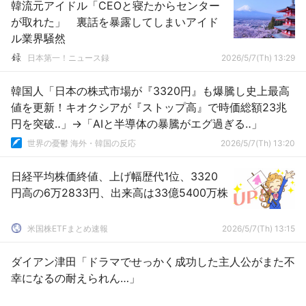
韓流元アイドル「CEOと寝たからセンター
が取れた」 裏話を暴露してしまいアイド
ル業界騒然
日本第一！ニュース録
2026/5/7(Th) 13:29
韓国人「日本の株式市場が『3320円』も爆騰し史上最高
値を更新！キオクシアが『ストップ高』で時価総額23兆
円を突破‥」→「AIと半導体の暴騰がエグ過ぎる‥」
世界の憂鬱 海外・韓国の反応
2026/5/7(Th) 13:20
日経平均株価終値、上げ幅歴代1位、3320
円高の6万2833円、出来高は33億5400万株
米国株ETFまとめ速報
2026/5/7(Th) 13:15
ダイアン津田「ドラマでせっかく成功した主人公がまた不
幸になるの耐えられん…」