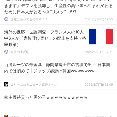
きます」デフレを脱却し、生産性の高い国へ生まれ変わる
ために日本人がとるべき“リスク” 5/7
国難にあってもの申す！！
2026/5/7(Th) 12:55
海外の反応 世論調査：フランス人の10人
中6人が「家族呼び寄せ」の廃止を支持（移
民政策）
海外の小反応
2026/5/7(Th) 12:51
百済ルーツの帯金具、静岡県富士市の古墳で出土 日本国
内では初めて | ジャップ起源は韓国wwwwwww
２ちゃんねるニュース超速まとめ＋
2026/5/7(Th) 12:49
株主優待貰った男の子ｗｗｗｗｗｗｗｗｗｗ