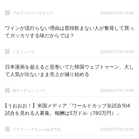
アルファルファモザイク
2026/5/7(Th) 12:00
ワインが流行らない理由は普段飲まない人が奮発して買っ
てガッカリする味だからでは？
くまニュース
2026/5/7(Th) 12:00
日本漫画を超えると息巻いてた韓国ウェブトゥーン、大し
て人気が出ないまま売上が減り始める
黒マッチョニュース
2026/5/7(Th) 12:00
【うおおお！】米国メディア「ワールドカップ全試合104
試合を見れる人募集。報酬は5万ドル（780万円）」
ライフハックちゃんねる弐式
2026/5/7(Th) 12:00