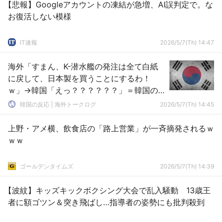
【悲報】Googleアカウントの凍結が急増、AI誤判定で。な
お復活しない模様
IT速報
2026/5/7(Th) 14:47
海外「すまん、K-潜水艦の発注は全て白紙
に戻して、日本製を買うことにするわ！
ｗ」→韓国「えっ？？？？？？」＝韓国の
反応
韓国の反応 | 海外トークログ
2026/5/7(Th) 14:45
上野・アメ横、飲食店の「路上営業」が一斉摘発されるｗ
ｗｗ
ゴールデンタイムズ
2026/5/7(Th) 14:39
【波紋】キッズキックボクシング大会で乱入騒動 13歳王
者に額ゴツン＆突き飛ばし…指導者の姿勢にも批判殺到