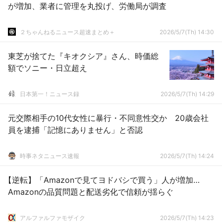
が増加、業者に管理を丸投げ、労働局が調査
２ちゃんねるニュース超速まとめ＋
2026/5/7(Th) 14:30
東芝が捨てた『キオクシア』さん、時価総
額でソニー・日立超え
日本第一！ニュース録
2026/5/7(Th) 14:29
元交際相手の10代女性に暴行・不同意性交か 20歳会社
員を逮捕「記憶にありません」と否認
時事ネタニュース速報
2026/5/7(Th) 14:24
【逆転】「Amazonで見てヨドバシで買う」人が増加…
Amazonの品質問題と配送劣化で信頼が揺らぐ
アルファルファモザイク
2026/5/7(Th) 14:23