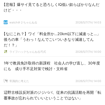
【悲報】爆サイ見てると恐ろしくIQ低い奴らばかりなんだ
けど・・・
watch＠２ちゃんねる
2026/5/7(Th) 14:03
【なにこれ？】ワイ「料金所か…20km以下に減速っと…」
後ろの車「うわっ！なんでこいついきなり減速してん
だ！？」
ライフハックちゃんねる弐式
2026/5/7(Th) 14:00
1年で教員免許取得の新課程 社会人の学び直し、30年度
にも 成り手不足対策で検討・文科省
常識的に考えた
2026/5/7(Th) 14:00
辺野古移設反対派のジジババ、従来の抗議活動を再開「転
覆事故が忘れられていいということではない」