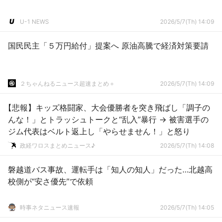
U-1 NEWS
2026/5/7(Th) 14:09
国民民主「５万円給付」提案へ 原油高騰で経済対策要請
２ちゃんねるニュース超速まとめ＋
2026/5/7(Th) 14:09
【悲報】キッズ格闘家、大会優勝者を突き飛ばし「調子の
んな！」とトラッシュトークと“乱入”暴行 → 被害選手の
ジム代表はベルト返上し「やらせません！」と怒り
政経ワロスまとめニュース♪
2026/5/7(Th) 14:08
磐越道バス事故、運転手は「知人の知人」だった…北越高
校側が“安さ優先”で依頼
時事ネタニュース速報
2026/5/7(Th) 14:05