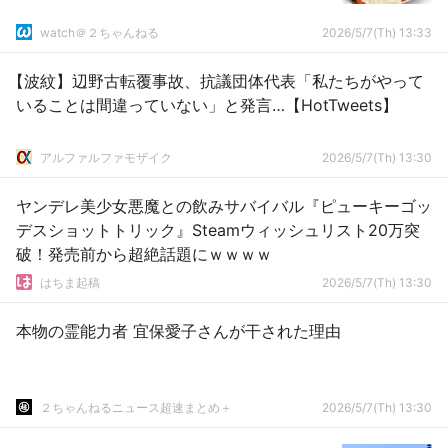
watch＠２ちゃんねる
2026/5/7(Th) 13:33
【波紋】辺野古転覆事故、抗議団体代表「私たちがやって
いることは間違っていない」と発言…【HotTweets】
アルファルファモザイク
2026/5/7(Th) 13:30
ヤンデレ美少女悪魔との飲みサバイバル『ピューキーゴッ
デスショットトリック』Steamウィッシュリスト20万突
破！発売前から超絶話題にｗｗｗｗ
はちま起稿
2026/5/7(Th) 13:30
本物の霊能力者 宜保愛子さんが干された理由
２ちゃんねるニュース超速まとめ＋
2026/5/7(Th) 13:30