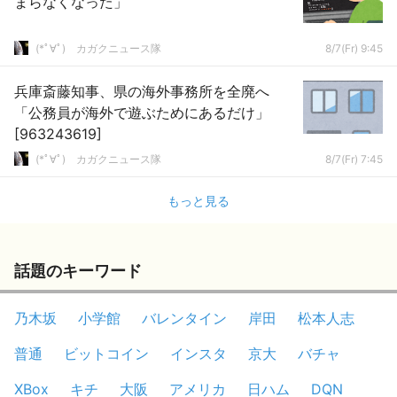
まらなくなった」
(*ﾟ∀ﾟ)ゞカガクニュース隊
8/7(Fr) 9:45
兵庫斎藤知事、県の海外事務所を全廃へ
「公務員が海外で遊ぶためにあるだけ」
[963243619]
(*ﾟ∀ﾟ)ゞカガクニュース隊
8/7(Fr) 7:45
もっと見る
話題のキーワード
乃木坂
小学館
バレンタイン
岸田
松本人志
普通
ビットコイン
インスタ
京大
バチャ
XBox
キチ
大阪
アメリカ
日ハム
DQN