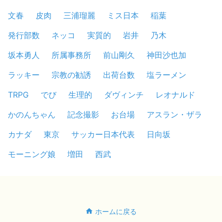
文春
皮肉
三浦瑠麗
ミス日本
稲葉
発行部数
ネッコ
実質的
岩井
乃木
坂本勇人
所属事務所
前山剛久
神田沙也加
ラッキー
宗教の勧誘
出荷台数
塩ラーメン
TRPG
でび
生理的
ダヴィンチ
レオナルド
かのんちゃん
記念撮影
お台場
アスラン・ザラ
カナダ
東京
サッカー日本代表
日向坂
モーニング娘
増田
西武
ホームに戻る