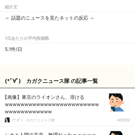
紹介文
～ 話題のニュースを見たネットの反応 ～
1日あたりの平均投稿数
5.1件/日
(*ﾟ∀ﾟ)ゞカガクニュース隊 の記事一覧
【画像】東京のライオンさん、溶ける
wwwwwwwwwwwwwwwwwwwwwwww
wwwwwwwwwwww
(*ﾟ∀ﾟ)ゞカガクニュース隊
4時間前
シカと人間の共存、無理だったｗｗｗｗｗ