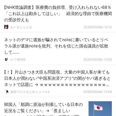
【NHK世論調査】医療費の負担増、受け入れられない68％
「これ以上は勘弁してほしい」 経済的な理由で医療機関
の受診控えも
おーるじゃんる
2026/5/6(We) 12:10
ネットのデマに遺族が騙されてnoteに書いているとリベ
ラル派が遺族noteを批判、それを信じた国会議員が拡散
して……
U-1 NEWS
2026/5/6(We) 12:09
【！】片山さつき大臣も問題視、大量の中国人客が来ても
日本人が潤わない"中国系決済アプリ"の闇がヤバ過ぎると
ネットで話題に → ｗｗｗｗｗｗｗｗｗｗｗｗｗｗｗｗｗ
ｗｗｗ
政経ワロスまとめニュース♪
2026/5/6(We) 12:08
韓国人「順調に原油が到着している日本の
近況をご覧ください」→「羨ましい