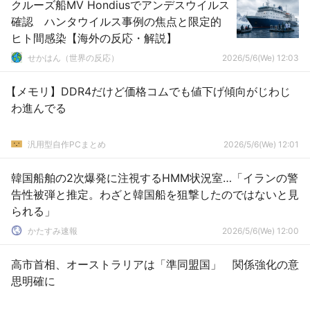
クルーズ船MV Hondiusでアンデスウイルス
確認 ハンタウイルス事例の焦点と限定的
ヒト間感染【海外の反応・解説】
せかはん（世界の反応）
2026/5/6(We) 12:03
【メモリ】DDR4だけど価格コムでも値下げ傾向がじわじ
わ進んでる
汎用型自作PCまとめ
2026/5/6(We) 12:01
韓国船舶の2次爆発に注視するHMM状況室…「イランの警
告性被弾と推定。わざと韓国船を狙撃したのではないと見
られる」
かたすみ速報
2026/5/6(We) 12:00
高市首相、オーストラリアは「準同盟国」 関係強化の意
思明確に