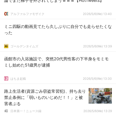
論でまた梯子を外されてしまうｗｗｗ【HotTweets】
アルファルファモザイク
2026/5/6(We) 13:40
ミニ四駆の動画見てたら久しぶりに自分でも走らせたくな
った
ゴールデンタイムズ
2026/5/6(We) 13:39
函館市の入浴施設で、突然20代男性客の下半身をモミモ
ミし始めた51歳男が逮捕
はちま起稿
2026/5/6(We) 13:30
路上生活者(資源ごみ窃盗常習犯)、持ち去り
禁止条例に「弱いものいじめだ！！」と被
害者ぶる
日本第一！ニュース録
2026/5/6(We) 13:29