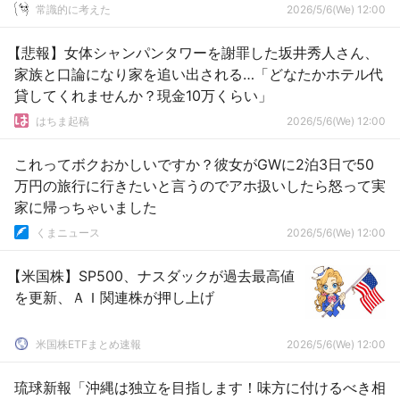
常識的に考えた
2026/5/6(We) 12:00
【悲報】女体シャンパンタワーを謝罪した坂井秀人さん、
家族と口論になり家を追い出される…「どなたかホテル代
貸してくれませんか？現金10万くらい」
はちま起稿
2026/5/6(We) 12:00
これってボクおかしいですか？彼女がGWに2泊3日で50
万円の旅行に行きたいと言うのでアホ扱いしたら怒って実
家に帰っちゃいました
くまニュース
2026/5/6(We) 12:00
【米国株】SP500、ナスダックが過去最高値
を更新、ＡＩ関連株が押し上げ
米国株ETFまとめ速報
2026/5/6(We) 12:00
琉球新報「沖縄は独立を目指します！味方に付けるべき相