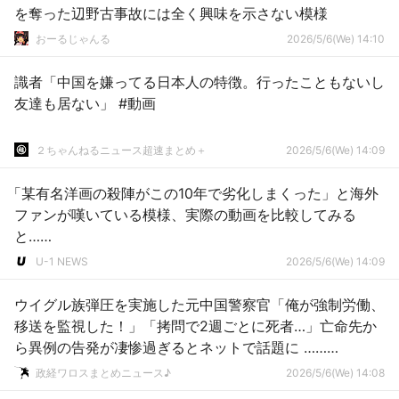
を奪った辺野古事故には全く興味を示さない模様
おーるじゃんる
2026/5/6(We) 14:10
識者「中国を嫌ってる日本人の特徴。行ったこともないし
友達も居ない」 #動画
２ちゃんねるニュース超速まとめ＋
2026/5/6(We) 14:09
「某有名洋画の殺陣がこの10年で劣化しまくった」と海外
ファンが嘆いている模様、実際の動画を比較してみる
と……
U-1 NEWS
2026/5/6(We) 14:09
ウイグル族弾圧を実施した元中国警察官「俺が強制労働、
移送を監視した！」「拷問で2週ごとに死者…」亡命先か
ら異例の告発が凄惨過ぎるとネットで話題に ………
政経ワロスまとめニュース♪
2026/5/6(We) 14:08