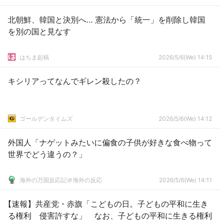
北朝鮮、韓国と決別へ… 憲法から「統一」を削除し韓国
を別の国と見なす
はちま起稿
2026/5/6(We) 14:15
キシリアってなんでギレン殺したの？
ゴールデンタイムズ
2026/5/6(We) 14:12
外国人「ナゲットみたいに偏食の子供が好きな食べ物って
世界でどう違うの？」
海外の万国反応記＠海外の反応
2026/5/6(We) 14:11
【速報】共産党・赤旗「こどもの日。子どもの平和に生き
る権利 侵害許すな」 なお、子どもの平和に生きる権利