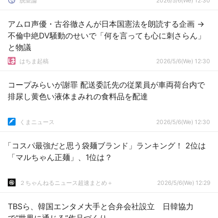
脱亜論
2026/5/6(We) 12:30
アムロ声優・古谷徹さんが日本国憲法を朗読する企画 →
不倫中絶DV騒動のせいで「何を言っても心に刺さらん」
と物議
はちま起稿
2026/5/6(We) 12:30
コープみらいが謝罪 配送委託先の従業員が車両荷台内で
排尿し黄色い液体まみれの食料品を配達
くまニュース
2026/5/6(We) 12:30
「コスパ最強だと思う袋麺ブランド」ランキング！ 2位は
「マルちゃん正麺」、1位は？
２ちゃんねるニュース超速まとめ＋
2026/5/6(We) 12:29
TBSら、韓国エンタメ大手と合弁会社設立 日韓協力