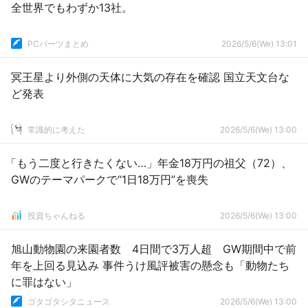
全世界でもわずか13社。
PCパーツまとめ
2026/5/6(We) 13:01
冥王星より外側の天体に大気の存在を確認 国立天文台な
ど発表
常識的に考えた
2026/5/6(We) 13:00
「もう二度と行きたくない…」年金18万円の祖父（72）、
GWのテーマパークで“1日18万円”を喪失
投資ちゃんねる
2026/5/6(We) 13:00
旭山動物園の来園者数 4日間で3万人超 GW期間中で前
年を上回る見込み 事件うけ風評被害の懸念も「動物たち
に罪はない」
ゴタゴタシタニュース
2026/5/6(We) 13:00