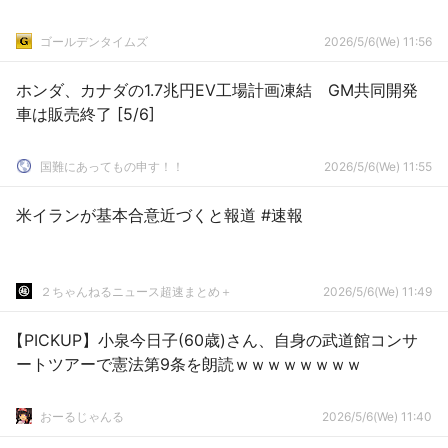
ゴールデンタイムズ
2026/5/6(We) 11:56
ホンダ、カナダの1.7兆円EV工場計画凍結 GM共同開発
車は販売終了 [5/6]
国難にあってもの申す！！
2026/5/6(We) 11:55
米イランが基本合意近づくと報道 #速報
２ちゃんねるニュース超速まとめ＋
2026/5/6(We) 11:49
【PICKUP】小泉今日子(60歳)さん、自身の武道館コンサ
ートツアーで憲法第9条を朗読ｗｗｗｗｗｗｗｗ
おーるじゃんる
2026/5/6(We) 11:40