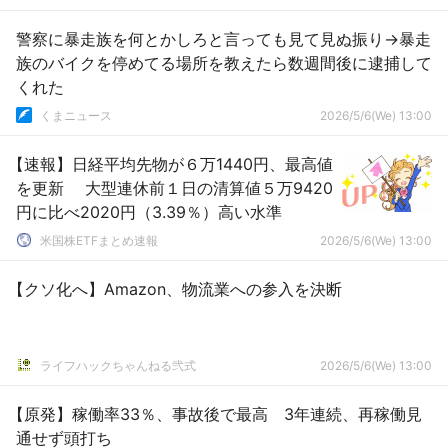
警察に暴走族を何とかしろと言っても見て見ぬ振り→暴走
族のバイクを停めてる場所を教えたら数週間後に逮捕して
くれた
くまニュース
2026/5/6(We) 13:00
【速報】日経平均先物が６万1440円、最高値
を更新 大型連休前１日の清算値５万9420
円に比べ2020円（3.39％）高い水準
米国株ETFまとめ速報
2026/5/6(We) 13:00
【クソ化へ】Amazon、物流業への参入を決断
ライフハックちゃんねる弐式
2026/5/6(We) 13:00
【原発】稼働率33％、事故後で最高 3年連続、再稼働見
通せず頭打ち