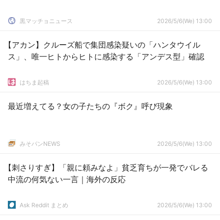
黒マッチョニュース
2026/5/6(We) 13:00
【アカン】クルーズ船で集団感染疑いの「ハンタウイル
ス」、唯一ヒトからヒトに感染する「アンデス型」確認
はちま起稿
2026/5/6(We) 13:00
最近増えてる？女の子たちの『ボク』呼び現象
みそパンNEWS
2026/5/6(We) 13:00
【刺さりすぎ】「親に頼みなよ」貧乏育ちが一発でバレる
中流の何気ない一言｜海外の反応
Ask Reddit まとめ
2026/5/6(We) 13:00