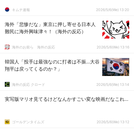
キムチ速報
2026/5/6(We) 13:20
海外「悲惨だな」東京に押し寄せる日本人
難民に海外興味津々！（海外の反応）
海外のお前ら 海外の反応
2026/5/6(We) 13:16
韓国人「投手は最強なのに打者は不振…大谷
翔平は戻ってくるのか？」
海外の反応 クロード
2026/5/6(We) 13:14
実写版マリオ見てるけどなんかすごい変な映画だなこれ…
ゴールデンタイムズ
2026/5/6(We) 13:12