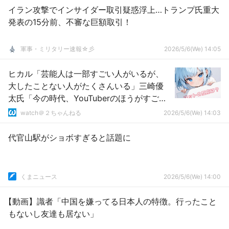
イラン攻撃でインサイダー取引疑惑浮上…トランプ氏重大
発表の15分前、不審な巨額取引！
軍事・ミリタリー速報☆彡
2026/5/6(We) 14:05
ヒカル「芸能人は一部すごい人がいるが、
大したことない人がたくさんいる」三崎優
太氏「今の時代、YouTuberのほうがすごく
ない？」
watch＠２ちゃんねる
2026/5/6(We) 14:03
代官山駅がショボすぎると話題に
くまニュース
2026/5/6(We) 14:00
【動画】識者「中国を嫌ってる日本人の特徴。行ったこと
もないし友達も居ない」