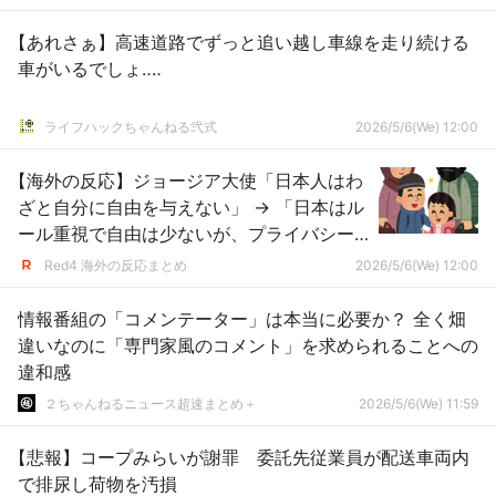
【あれさぁ】高速道路でずっと追い越し車線を走り続ける
車がいるでしょ‥‥
ライフハックちゃんねる弐式
2026/5/6(We) 12:00
【海外の反応】ジョージア大使「日本人はわ
ざと自分に自由を与えない」 → 「日本はル
ール重視で自由は少ないが、プライバシー
が守られるのは素晴らしい」「ルールがお
Red4 海外の反応まとめ
2026/5/6(We) 12:00
かしくても守らないと批判されるのは良く
ないと思うわ」
情報番組の「コメンテーター」は本当に必要か？ 全く畑
違いなのに「専門家風のコメント」を求められることへの
違和感
２ちゃんねるニュース超速まとめ＋
2026/5/6(We) 11:59
【悲報】コープみらいが謝罪 委託先従業員が配送車両内
で排尿し荷物を汚損