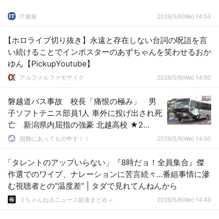
IT速報
2026/5/6(We) 14:53
【ホロライブ切り抜き】永遠と存在しない台詞の呪詛を言
い続けることでインポスターのあずちゃんを笑わせるおか
ゆん【PickupYoutube】
アルファルファモザイク
2026/5/6(We) 14:50
磐越道バス事故 校長「痛恨の極み」 男
子ソフトテニス部員1人 車外に投げ出され死
亡 新潟県内屈指の強豪 北越高校 ★2
[5/6]
国難にあってもの申す！！
2026/5/6(We) 14:50
「タレントのアップいらない」『8時だョ！全員集合』傑
作選でのワイプ、ナレーションに苦言続々…番組事情に滲
む視聴者との“温度差” | タダで見れてんねんから
２ちゃんねるニュース超速まとめ＋
2026/5/6(We) 14:49