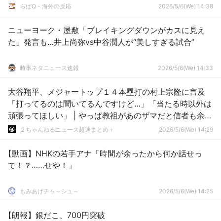
らばQ - 海外の反応
2026/5/6(We) 14:38
ニューヨーク・屋敷「ブレイキングダウンがカスに見え
た」発言も…井上尚弥vs中谷潤人が“美しすぎる試合”
時事ネタニュース速報
2026/5/6(We) 14:33
大谷翔平、メジャートップ１４本塁打の村上宗隆に言及
「打ってるのは聞いてるんですけど…」「当たる時以外は
頑張ってほしい」 | やっぱ教祖があのザマだと信者も余裕
ないなw
２ちゃんねるニュース超速まとめ＋
2026/5/6(We) 14:29
【動画】NHKの若手アナ「時間が余ったから何か話せっ
て！？……せや！」
もみあげチャ～シュ～
2026/5/6(We) 14:25
【朗報】銀だこ、700円突破