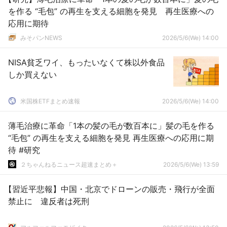
を作る “毛包” の再生を支える細胞を発見 再生医療への
応用に期待
みそパンNEWS
2026/5/6(We) 14:00
NISA貧乏ワイ、もったいなくて株以外食品
しか買えない
米国株ETFまとめ速報
2026/5/6(We) 14:00
薄毛治療に革命「1本の髪の毛が数百本に」髪の毛を作る
“毛包” の再生を支える細胞を発見 再生医療への応用に期
待 #研究
２ちゃんねるニュース超速まとめ＋
2026/5/6(We) 13:59
【習近平悲報】中国・北京でドローンの販売・飛行が全面
禁止に 違反者は死刑