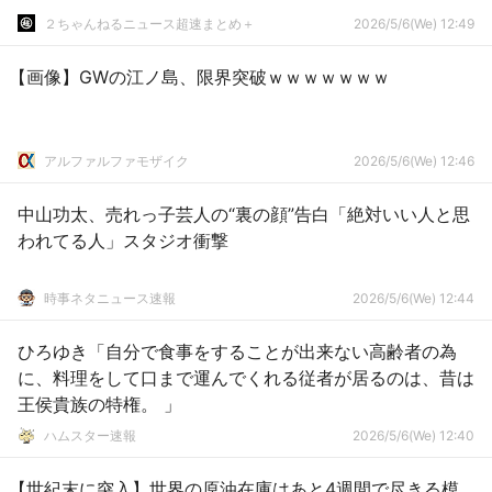
２ちゃんねるニュース超速まとめ＋
2026/5/6(We) 12:49
【画像】GWの江ノ島、限界突破ｗｗｗｗｗｗｗ
アルファルファモザイク
2026/5/6(We) 12:46
中山功太、売れっ子芸人の“裏の顔”告白「絶対いい人と思
われてる人」スタジオ衝撃
時事ネタニュース速報
2026/5/6(We) 12:44
ひろゆき「自分で食事をすることが出来ない高齢者の為
に、料理をして口まで運んでくれる従者が居るのは、昔は
王侯貴族の特権。 」
ハムスター速報
2026/5/6(We) 12:40
【世紀末に突入】世界の原油在庫はあと4週間で尽きる模