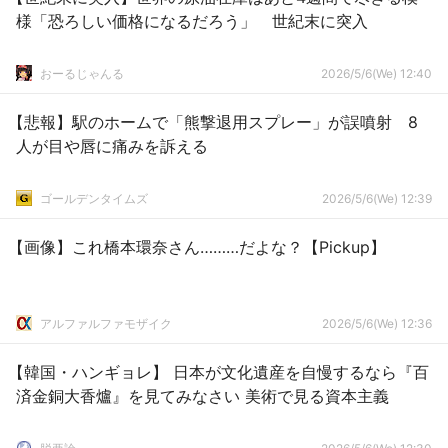
様「恐ろしい価格になるだろう」 世紀末に突入
おーるじゃんる
2026/5/6(We) 12:40
【悲報】駅のホームで「熊撃退用スプレー」が誤噴射 8
人が目や唇に痛みを訴える
ゴールデンタイムズ
2026/5/6(We) 12:39
【画像】これ橋本環奈さん………だよな？【Pickup】
アルファルファモザイク
2026/5/6(We) 12:36
【韓国・ハンギョレ】 日本が文化遺産を自慢するなら『百
済金銅大香爐』を見てみなさい 美術で見る資本主義