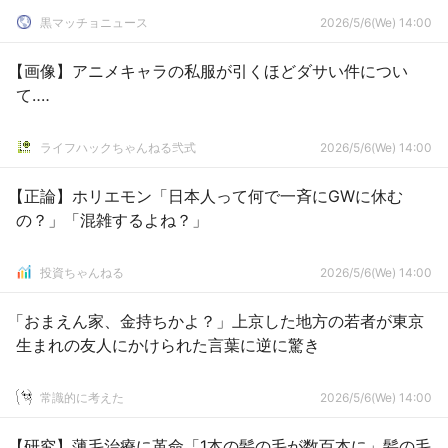
黒マッチョニュース
2026/5/6(We) 14:00
【画像】アニメキャラの私服が引くほどダサい件につい
て‥‥
ライフハックちゃんねる弐式
2026/5/6(We) 14:00
【正論】ホリエモン「日本人って何で一斉にGWに休む
の？」「混雑するよね？」
投資ちゃんねる
2026/5/6(We) 14:00
「おまえん家、金持ちかよ？」上京した地方の若者が東京
生まれの友人にかけられた言葉に逆に驚き
常識的に考えた
2026/5/6(We) 14:00
【研究】薄毛治療に革命「1本の髪の毛が数百本に」髪の毛