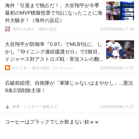
海外「引退まで独占だ！」大谷翔平が今季
最初のMVP模擬投票で1位になったことに海
外大騒ぎ！（海外の反応）
海外のお前ら 海外の反応
2026/5/6(We) 11:39
大谷翔平が防御率『0.97』でMLB1位に、し
かし『19イニング連続援護ゼロ』で2敗目、
ドジャース対アストロズ戦・実況スレの翻
訳（海外の反応）
かいこれ！ 海外の反応 コレクション
2026/5/6(We) 11:37
石破前総理、自衛隊が「軍隊じゃないはまやかし」…憲法
9条2項削除主張！
軍事・ミリタリー速報☆彡
2026/5/6(We) 11:37
コーヒーはブラックでしか飲まない奴ｗｗ