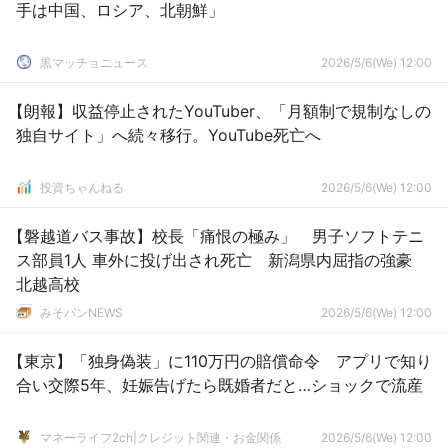
手は中国、ロシア、北朝鮮」
黒マッチョニュース
2026/5/6(We) 12:00
【朗報】収益停止されたYouTuber、「月額制で規制なしの
独自サイト」へ続々移行。YouTube死亡へ
投資ちゃんねる
2026/5/6(We) 12:00
【磐越道バス事故】校長「痛恨の極み」 男子ソフトテニ
ス部員1人 車外に投げ出され死亡 新潟県内屈指の強豪
北越高校
みそパンNEWS
2026/5/6(We) 12:00
【東京】「独身偽装」に110万円の賠償命令 アプリで知り
合い交際5年、妊娠告げたら既婚者だと…ショックで流産
マネーライフ2ch|クレジット関連・お金関係
2026/5/6(We) 12:00