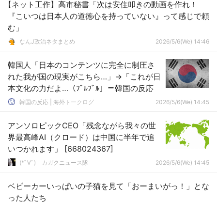
【ネット工作】高市秘書「次は安住叩きの動画を作れ！
『こいつは日本人の道徳心を持っていない』って感じで頼
む」
なんJ政治ネタまとめ
2026/5/6(We) 14:46
韓国人「日本のコンテンツに完全に制圧さ
れた我が国の現実がこちら…」→「これが日
本文化の力だよ…（ﾌﾞﾙﾌﾞﾙ」＝韓国の反応
韓国の反応 | 海外トークログ
2026/5/6(We) 14:45
アンソロピックCEO「残念ながら我々の世
界最高峰AI（クロード）は中国に半年で追
いつかれます」 [668024367]
(*ﾟ∀ﾟ)ゞカガクニュース隊
2026/5/6(We) 14:45
ベビーカーいっぱいの子猫を見て「おーまいがっ！」とな
った人たち