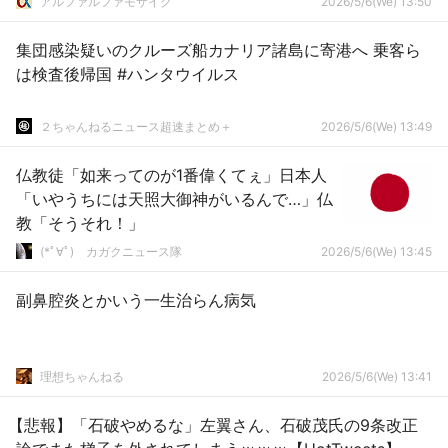
アルファルファモザイク
2026/5/6(We) 13:50
集団感染疑いのクルーズ船カナリア諸島に寄港へ 乗客ら
は検査後帰国 #ハンタウイルス
２ちゃんねるニュース超速まとめ＋
2026/5/6(We) 13:49
仏教徒「如来ってのが1番偉くてぇ」日本人
「いやうちには天照大御神がいるんで…」仏
教「そうそれ！」
(*ﾟ∀ﾟ)ゞカガクニュース隊
2026/5/6(We) 13:45
副鼻腔炎とかいう一生治らん病気
理想ちゃんねる
2026/5/6(We) 13:41
【悲報】「石破やめるな」左翼さん、石破茂氏の9条改正