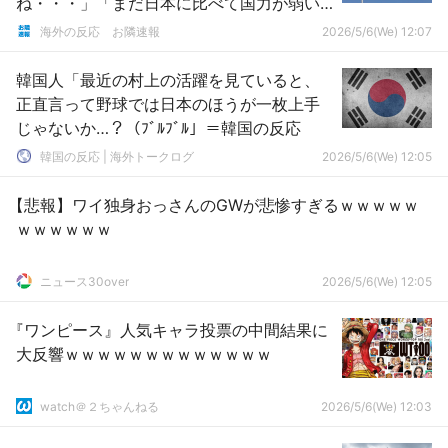
ね・・・」「まだ日本に比べて国力が弱い
という証拠である」
海外の反応 お隣速報
2026/5/6(We) 12:07
韓国人「最近の村上の活躍を見ていると、
正直言って野球では日本のほうが一枚上手
じゃないか…？（ﾌﾞﾙﾌﾞﾙ」＝韓国の反応
韓国の反応 | 海外トークログ
2026/5/6(We) 12:05
【悲報】ワイ独身おっさんのGWが悲惨すぎるｗｗｗｗｗ
ｗｗｗｗｗｗ
ニュース30over
2026/5/6(We) 12:05
『ワンピース』人気キャラ投票の中間結果に
大反響ｗｗｗｗｗｗｗｗｗｗｗｗｗ
watch＠２ちゃんねる
2026/5/6(We) 12:03