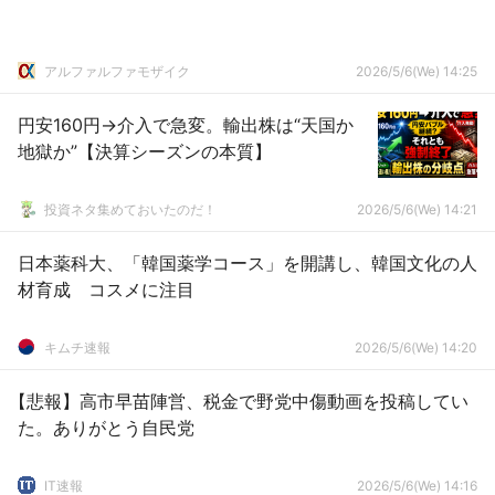
アルファルファモザイク
2026/5/6(We) 14:25
円安160円→介入で急変。輸出株は“天国か
地獄か”【決算シーズンの本質】
投資ネタ集めておいたのだ！
2026/5/6(We) 14:21
日本薬科大、「韓国薬学コース」を開講し、韓国文化の人
材育成 コスメに注目
キムチ速報
2026/5/6(We) 14:20
【悲報】高市早苗陣営、税金で野党中傷動画を投稿してい
た。ありがとう自民党
IT速報
2026/5/6(We) 14:16