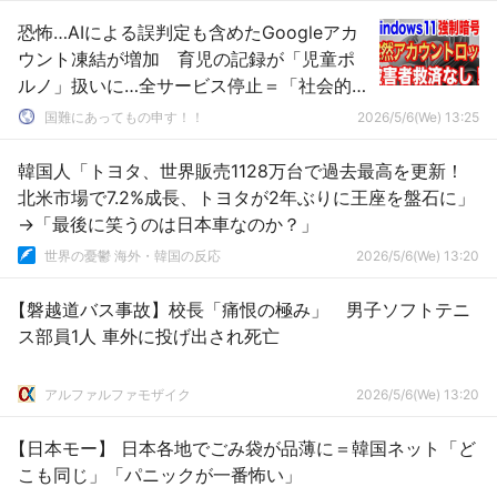
恐怖…AIによる誤判定も含めたGoogleアカ
ウント凍結が増加 育児の記録が「児童ポ
ルノ」扱いに…全サービス停止＝「社会的な
死」のリスクを軽減する対策とは [5/6]
国難にあってもの申す！！
2026/5/6(We) 13:25
韓国人「トヨタ、世界販売1128万台で過去最高を更新！
北米市場で7.2%成長、トヨタが2年ぶりに王座を盤石に」
→「最後に笑うのは日本車なのか？」
世界の憂鬱 海外・韓国の反応
2026/5/6(We) 13:20
【磐越道バス事故】校長「痛恨の極み」 男子ソフトテニ
ス部員1人 車外に投げ出され死亡
アルファルファモザイク
2026/5/6(We) 13:20
【日本モー】 日本各地でごみ袋が品薄に＝韓国ネット「ど
こも同じ」「パニックが一番怖い」