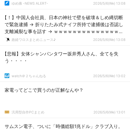
ゆめ痛 -NEWS ALERT-
2026/5/6(We) 13:08
【！】中国人会社員、日本の神社で壁を破壊＆しめ縄切断
で緊急逮捕 → 折りたたみ式ナイフ所持で逮捕後は否認し
支離滅裂な事を話す → ｗｗｗｗｗｗｗｗｗｗｗｗｗｗｗ
ｗｗ
政経ワロスまとめニュース♪
2026/5/6(We) 13:08
【悲報】女体シャンパンタワー坂井秀人さん、全てを失
う・・・・
watch＠２ちゃんねる
2026/5/6(We) 13:02
家電ってどこで買うのが正解なんや？
汎用型自作PCまとめ
2026/5/6(We) 13:01
サムスン電子、ついに「時価総額1兆ドル」クラブ入り。