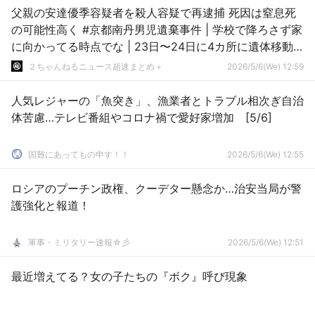
父親の安達優季容疑者を殺人容疑で再逮捕 死因は窒息死
の可能性高く #京都南丹男児遺棄事件 | 学校で降ろさず家
に向かってる時点でな | 23日〜24日に4カ所に遺体移動
したんですと
２ちゃんねるニュース超速まとめ＋
2026/5/6(We) 12:59
人気レジャーの「魚突き」、漁業者とトラブル相次ぎ自治
体苦慮…テレビ番組やコロナ禍で愛好家増加 [5/6]
国難にあってもの申す！！
2026/5/6(We) 12:55
ロシアのプーチン政権、クーデター懸念か…治安当局が警
護強化と報道！
軍事・ミリタリー速報☆彡
2026/5/6(We) 12:51
最近増えてる？女の子たちの『ボク』呼び現象