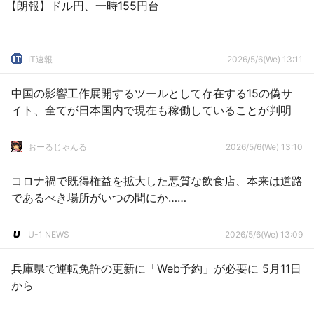
【朗報】ドル円、一時155円台
IT速報
2026/5/6(We) 13:11
中国の影響工作展開するツールとして存在する15の偽サ
イト、全てが日本国内で現在も稼働していることが判明
おーるじゃんる
2026/5/6(We) 13:10
コロナ禍で既得権益を拡大した悪質な飲食店、本来は道路
であるべき場所がいつの間にか……
U-1 NEWS
2026/5/6(We) 13:09
兵庫県で運転免許の更新に「Web予約」が必要に 5月11日
から