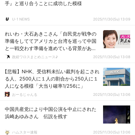
手』と巡り合うことに成功した模様
U-1 NEWS
2025/11/30(Su) 13:09
れいわ・大石あきこさん「自民党が戦争の
準備をしててアメリカと台湾を巡って中国
と一戦交わす準備を進めている背景があ
る！」 → ｗｗｗｗｗｗｗｗｗｗｗｗｗｗｗ
政経ワロスまとめニュース♪
2025/11/30(Su) 13:08
ｗ
【悲報】NHK、受信料未払い裁判を起こされ
る人、2500人に１人の割合から250人に１
人になる模様「大当り確率1/256に」
おーるじゃんる
2025/11/30(Su) 13:06
中国共産党により中国公演を中止にされた
浜崎あゆみさん 伝説を残す
ハムスター速報
2025/11/30(Su) 13:06