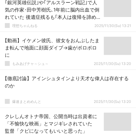
｢銀河英雄伝説｣や｢アルスラーン戦記｣で人
気の作家･田中芳樹氏､1年前に脳内出血で倒
れていた 後遺症残るも｢本人は復帰を諦めて
おりません｣
理想ちゃんねる
2025/11/30(Su) 13:21
【動画】イケメン彼氏、彼女をおんぶしたま
ま転んで地面に顔面ダイブ→歯がボロボロ
に
もみあげチャ～シュ～
2025/11/30(Su) 13:20
【徹底討論】アインシュタインより天才な偉人は存在する
のか
爆速まとめめんと
2025/11/30(Su) 13:20
クレしんオトナ帝国、公開当時は出資者に
「不愉快な映画」とマジギレされていた
監督「クビになってもいいと思った」