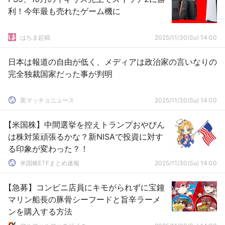
利！今年最も売れたゲーム機に
はちま起稿
2025/11/30(Su) 14:00
日本は報道の自由が低く、メディアは政治家の言いなりの
完全独裁国家だった事が判明
黒マッチョニュース
2025/11/30(Su) 14:00
【米国株】中間選挙を控えトランプおやびん
は株対策頑張るかな？新NISAで投資に対す
る印象が変わった？！
米国株ETFまとめ速報
2025/11/30(Su) 14:00
【急募】コンビニ店員にキモがられずに宝鐘
マリン船長の豚骨シーフードと旨辛ラーメ
ンを購入する方法