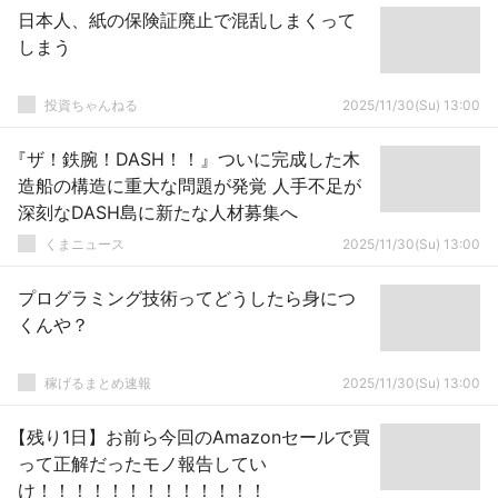
日本人、紙の保険証廃止で混乱しまくって
しまう
投資ちゃんねる
2025/11/30(Su) 13:00
『ザ！鉄腕！DASH！！』ついに完成した木
造船の構造に重大な問題が発覚 人手不足が
深刻なDASH島に新たな人材募集へ
くまニュース
2025/11/30(Su) 13:00
プログラミング技術ってどうしたら身につ
くんや？
稼げるまとめ速報
2025/11/30(Su) 13:00
【残り1日】お前ら今回のAmazonセールで買
って正解だったモノ報告してい
け！！！！！！！！！！！！！