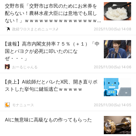
交野市長「交野市は市民のためにお米券を
配らない！農林水産大臣には意地でも屈し
ない！」ｗｗｗｗｗｗｗｗｗｗｗｗｗｗｗ
ｗｗｗｗｗｗ
政経ワロスまとめニュース♪
2025/11/30(Su) 14:08
【速報】高市内閣支持率７５％（＋１）「中
国とパヨクが必死に叩いたのにな
ぜ・・・」
おーるじゃんる
2025/11/30(Su) 14:06
【炎上】AI絵師だとバレたX民、開き直りポ
ストした挙句に鍵垢逃亡ｗｗｗｗｗ
モナニュース
2025/11/30(Su) 14:05
AIに無意味に高級なもの作ってもらった