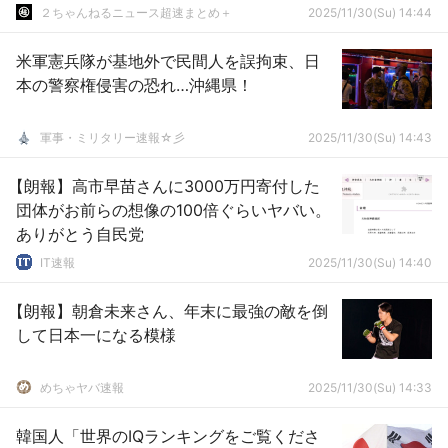
２ちゃんねるニュース超速まとめ＋
2025/11/30(Su) 14:44
米軍憲兵隊が基地外で民間人を誤拘束、日
本の警察権侵害の恐れ…沖縄県！
軍事・ミリタリー速報☆彡
2025/11/30(Su) 14:43
【朗報】高市早苗さんに3000万円寄付した
団体がお前らの想像の100倍ぐらいヤバい。
ありがとう自民党
IT速報
2025/11/30(Su) 14:40
【朗報】朝倉未来さん、年末に最強の敵を倒
して日本一になる模様
めちゃヤバ速報
2025/11/30(Su) 14:33
韓国人「世界のIQランキングをご覧くださ