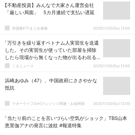
【不動産投資】みんなで大家さん運営会社
「厳しい局面」 5カ月連続で支払い遅延
米国株ETFまとめ速報
2025/11/30(Su) 12:00
「万引きを繰り返すベトナム人実習生を送還
した。その実習生が使っていた部屋を掃除
したら現場から無くなった物が出るわ出る
わ……」
くまニュース
2025/11/30(Su) 12:00
浜崎あゆみ（47）、中国政府にささやかな
抵抗
マネーライフ2ch|クレジット関連・お金関係
2025/11/30(Su) 12:00
「当たり前のことを言いづらい空気がショック」TBS山本
恵里伽アナの発言に波紋 #報道特集