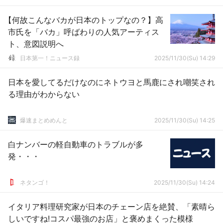
【何故こんなバカが日本のトップなの？】高
市氏を「バカ」呼ばわりの人気アーティス
ト、意図説明へ
日本第一！ニュース録
2025/11/30(Su) 14:29
日本を愛してるだけなのにネトウヨと馬鹿にされ嘲笑され
る理由がわからない
爆速まとめめんと
2025/11/30(Su) 14:25
白ナンバーの軽自動車のトラブルが多
発・・・
ネタンゴ！
2025/11/30(Su) 14:24
イタリア料理研究家が日本のチェーン店を絶賛、「素晴ら
しいですね!コスパ最強のお店」と褒めまくった模様