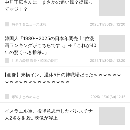
中居正広さんに、まさかの追い風？復帰っ
てマジ！？
時事ネタニュース速報
2025/11/30(Su) 12:20
韓国人「1980〜2025の日本年間売上1位漫
画ランキングがこちらです‥」→「これが40
年の驚くべき推移‥」
世界の憂鬱 海外・韓国の反応
2025/11/30(Su) 12:20
【画像】東横イン、週休5日の神職場だったｗｗｗｗｗｗ
ｗｗｗｗｗｗｗｗｗｗｗｗｗｗ
爆速まとめめんと
2025/11/30(Su) 12:15
イスラエル軍、投降意思示したパレスチナ
人2名を射殺…映像が浮上！