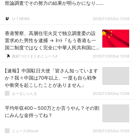
世論調査でその努力の結果が明らかになり……
U-1 NEWS
2025/11/30(Su) 12:09
香港警察、高層住宅火災で独立調査委の設
置求めた男性を逮捕 → ﾈｯﾄ「もう香港も一
国二制度ではなく完全に中華人民共和国に
なっちゃったんだな…」
政経ワロスまとめニュース♪
2025/11/30(Su) 12:08
【速報】中国駐日大使「皆さん知っています
か？我々中国は70年以上、一度も自ら戦争
や衝突を起こしたことがありません」
おーるじゃんる
2025/11/30(Su) 12:06
平均年収400～500万とか言うやん？その割
にみんな金持ってね？
ニュース30over
2025/11/30(Su) 12:05