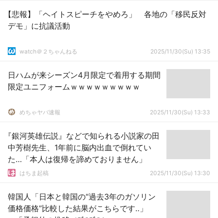
【悲報】「ヘイトスピーチをやめろ」 各地の「移民反対
デモ」に抗議活動
watch＠２ちゃんねる
2025/11/30(Su) 13:35
日ハムが来シーズン4月限定で着用する期間
限定ユニフォームｗｗｗｗｗｗｗｗｗ
めちゃヤバ速報
2025/11/30(Su) 13:33
『銀河英雄伝説』などで知られる小説家の田
中芳樹先生、1年前に脳内出血で倒れてい
た…「本人は復帰を諦めておりません」
はちま起稿
2025/11/30(Su) 13:30
韓国人「日本と韓国の“過去3年のガソリン
価格価格”比較した結果がこちらです‥」