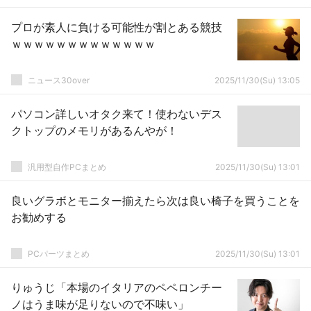
プロが素人に負ける可能性が割とある競技
ｗｗｗｗｗｗｗｗｗｗｗｗｗ
ニュース30over
2025/11/30(Su) 13:05
パソコン詳しいオタク来て！使わないデス
クトップのメモリがあるんやが！
汎用型自作PCまとめ
2025/11/30(Su) 13:01
良いグラボとモニター揃えたら次は良い椅子を買うことを
お勧めする
PCパーツまとめ
2025/11/30(Su) 13:01
りゅうじ「本場のイタリアのペペロンチー
ノはうま味が足りないので不味い」