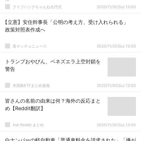
ライフハックちゃんねる弐式
2025/11/30(Su) 13:00
【立憲】安住幹事長「公明の考え方、受け入れられる」
政策対照表作成へ
黒マッチョニュース
2025/11/30(Su) 13:00
トランプおやびん、ベネズエラ上空封鎖を
警告
米国株ETFまとめ速報
2025/11/30(Su) 13:00
皆さんの名前の由来は何？海外の反応まと
め【Reddit翻訳】
Ask Reddit まとめ
2025/11/30(Su) 13:00
白ナンバーの軽自動車「普通車料金を請求された」「嫌が