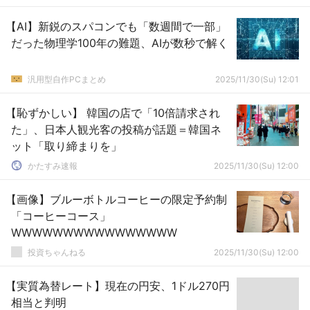
【AI】新鋭のスパコンでも「数週間で一部」
だった物理学100年の難題、AIが数秒で解く
汎用型自作PCまとめ
2025/11/30(Su) 12:01
【恥ずかしい】 韓国の店で「10倍請求され
た」、日本人観光客の投稿が話題＝韓国ネ
ット「取り締まりを」
かたすみ速報
2025/11/30(Su) 12:00
【画像】ブルーボトルコーヒーの限定予約制
「コーヒーコース」
WWWWWWWWWWWWWWWW
投資ちゃんねる
2025/11/30(Su) 12:00
【実質為替レート】現在の円安、1ドル270円
相当と判明