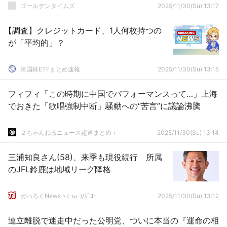
ゴールデンタイムズ
2025/11/30(Su) 13:17
【調査】クレジットカード、1人何枚持つの
が「平均的」？
米国株ETFまとめ速報
2025/11/30(Su) 13:15
フィフィ「この時期に中国でパフォーマンスって…」上海
でおきた「歌唱強制中断」騒動への“苦言”に議論沸騰
２ちゃんねるニュース超速まとめ＋
2025/11/30(Su) 13:14
三浦知良さん(58)、来季も現役続行 所属
のJFL鈴鹿は地域リーグ降格
ガハろぐNewsヽ(･ω･)/ｽﾞｺｰ
2025/11/30(Su) 13:12
連立離脱で迷走中だった公明党、ついに本当の『運命の相