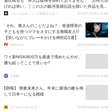
遺症残るも「本人は復帰を諦めておりません」「お待ち頂
ければ幸い」 | この人の銀河英雄伝説を除いた作品を見る
限り
２ちゃんねるニュース超速まとめ＋
2025/11/30(Su) 13:44
「それ、奥さんのことだよね？」発達障害の
子どもを持つママをネタにする無職友人!?
【笑いながらブレーキかける神対応5選】
News U.S.
2025/11/30(Su) 13:44
ワイ新NISA1800万を最速で埋めたんやが、
勝ち組ってことで良いか?
IT速報
2025/11/30(Su) 13:40
【朗報】 朝倉未来さん、年末に最強の敵を倒
して日本一になる模様
ゴールデンタイムズ
2025/11/30(Su) 13:39