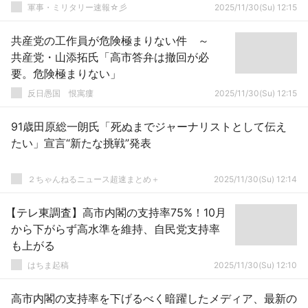
軍事・ミリタリー速報☆彡
2025/11/30(Su) 12:15
共産党の工作員が危険極まりない件 ～
共産党・山添拓氏「高市答弁は撤回が必
要。危険極まりない」
反日愚国 恨寓瘻
2025/11/30(Su) 12:15
91歳田原総一朗氏「死ぬまでジャーナリストとして伝え
たい」宣言“新たな挑戦”発表
２ちゃんねるニュース超速まとめ＋
2025/11/30(Su) 12:14
【テレ東調査】高市内閣の支持率75%！10月
から下がらず高水準を維持、自民党支持率
も上がる
はちま起稿
2025/11/30(Su) 12:10
高市内閣の支持率を下げるべく暗躍したメディア、最新の