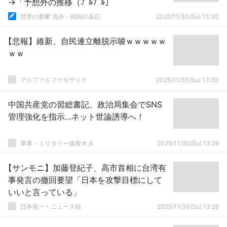
→「予想外の推移（ﾌﾞﾙﾌﾞﾙ」
世界の憂鬱 海外・韓国の反応
2025/11/30(Su) 13:30
【悲報】維新、自民連立離脱示唆ｗｗｗｗｗ
ｗｗ
アルファルファモザイク
2025/11/30(Su) 13:30
中国共産党の習総書記、政治局集会でSNS
管理強化を指示…ネット世論誘導へ！
軍事・ミリタリー速報☆彡
2025/11/30(Su) 13:29
【サンモニ】加藤登紀子、高市首相に台湾有
事発言の撤回要望「日本を攻撃目標にして
いいと言っている」
日本第一！ニュース録
2025/11/30(Su) 13:29