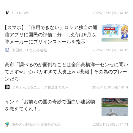
U-1 NEWS
2025/11/30(Su) 14:16
【スマホ】「信用できない」ロシア独自の通
信アプリに国民の評価二分……政府は9月以
降メーカーにプリインストールを指示
米国株ETFまとめ速報
2025/11/30(Su) 14:15
高市「調べるのが面倒なことは全部高橋洋一センセに聞い
てますw」👈バカすぎて大炎上w #悲報 | その為のブレー
ンだろ
２ちゃんねるニュース超速まとめ＋
2025/11/30(Su) 14:14
インド「お前らの国の奇妙で面白い建築物
を教えてくれ！」
海外の万国反応記＠海外の反応
2025/11/30(Su) 14:11