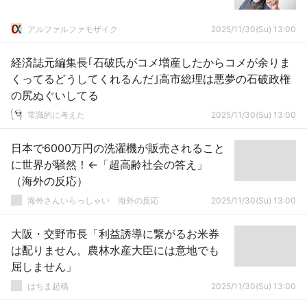
アルファルファモザイク
2025/11/30(Su) 13:00
経済誌元編集長｢石破氏がコメ増産したからコメが余りま
くってるどうしてくれるんだ｣高市総理は悪夢の石破政権
の尻ぬぐいしてる
常識的に考えた
2025/11/30(Su) 13:00
日本で6000万円の洗濯機が販売されること
に世界が騒然！←「超高齢社会の答え」
（海外の反応）
海外さんいらっしゃい 海外の反応
2025/11/30(Su) 13:00
大阪・交野市長「利益誘導に繋がるお米券
は配りません。農林水産大臣には意地でも
屈しません」
はちま起稿
2025/11/30(Su) 13:00