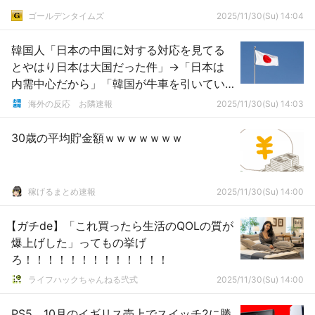
ゴールデンタイムズ
2025/11/30(Su) 14:04
韓国人「日本の中国に対する対応を見てる
とやはり日本は大国だった件」→「日本は
内需中心だから」「韓国が牛車を引いてい
た時、空母から戦闘機を飛ばした国であ
海外の反応 お隣速報
2025/11/30(Su) 14:03
る 今すぐ第2次日中戦争が起きても中国が
勝つという保障はない」
30歳の平均貯金額ｗｗｗｗｗｗｗ
稼げるまとめ速報
2025/11/30(Su) 14:00
【ガチde】「これ買ったら生活のQOLの質が
爆上げした」ってもの挙げ
ろ！！！！！！！！！！！！！
ライフハックちゃんねる弐式
2025/11/30(Su) 14:00
PS5、10月のイギリス売上でスイッチ2に勝