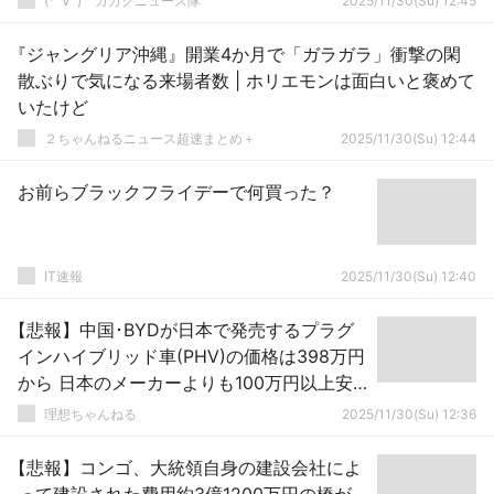
(*ﾟ∀ﾟ)ゞカガクニュース隊
2025/11/30(Su) 12:45
『ジャングリア沖縄』開業4か月で「ガラガラ」衝撃の閑
散ぶりで気になる来場者数 | ホリエモンは面白いと褒めて
いたけど
２ちゃんねるニュース超速まとめ＋
2025/11/30(Su) 12:44
お前らブラックフライデーで何買った？
IT速報
2025/11/30(Su) 12:40
【悲報】中国･BYDが日本で発売するプラグ
インハイブリッド車(PHV)の価格は398万円
から 日本のメーカーよりも100万円以上安
い
理想ちゃんねる
2025/11/30(Su) 12:36
【悲報】コンゴ、大統領自身の建設会社によ