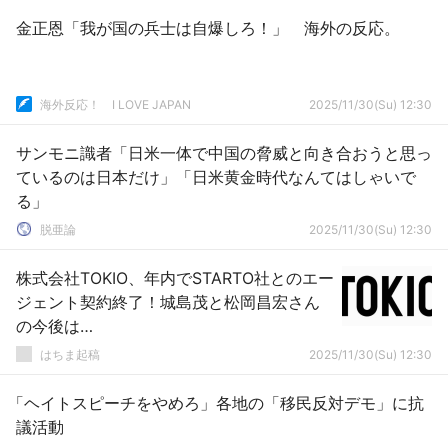
金正恩「我が国の兵士は自爆しろ！」 海外の反応。
海外反応！ I LOVE JAPAN
2025/11/30(Su) 12:30
サンモニ識者「日米一体で中国の脅威と向き合おうと思っ
ているのは日本だけ」「日米黄金時代なんてはしゃいで
る」
脱亜論
2025/11/30(Su) 12:30
株式会社TOKIO、年内でSTARTO社とのエー
ジェント契約終了！城島茂と松岡昌宏さん
の今後は…
はちま起稿
2025/11/30(Su) 12:30
「ヘイトスピーチをやめろ」各地の「移民反対デモ」に抗
議活動