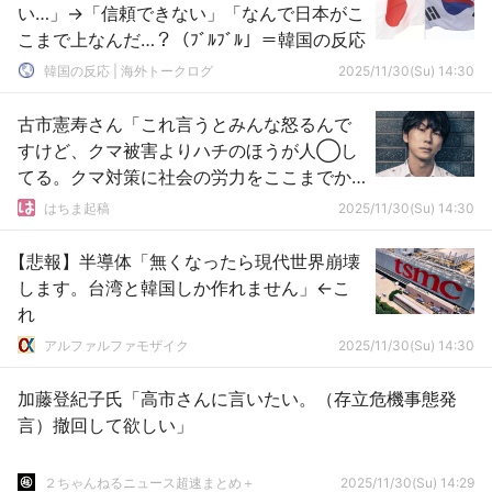
い…」→「信頼できない」「なんで日本がこ
こまで上なんだ…？（ﾌﾞﾙﾌﾞﾙ」＝韓国の反応
韓国の反応 | 海外トークログ
2025/11/30(Su) 14:30
古市憲寿さん「これ言うとみんな怒るんで
すけど、クマ被害よりハチのほうが人◯し
てる。クマ対策に社会の労力をここまでか
ける意味ある？」
はちま起稿
2025/11/30(Su) 14:30
【悲報】半導体「無くなったら現代世界崩壊
します。台湾と韓国しか作れません」←こ
れ
アルファルファモザイク
2025/11/30(Su) 14:30
加藤登紀子氏「高市さんに言いたい。（存立危機事態発
言）撤回して欲しい」
２ちゃんねるニュース超速まとめ＋
2025/11/30(Su) 14:29