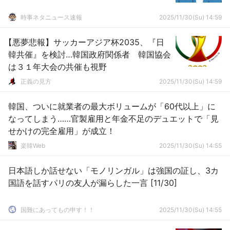
時事ネタニュース速報
2025/11/30(Su) 14:59
【悪夢悲報】サッカーアジア杯2035、『日
韓共催』を検討…韓国政府関係者 韓国協会
は３１年大会の共催も視野
正義の見方
2025/11/30(Su) 14:59
韓国、ついに就業者の最大ボリュームが「60代以上」に
なってしまう……官製雇用と年金不足のデュエットで「見
せかけの完全雇用」が成立！
楽韓Web
2025/11/30(Su) 14:55
日本語しか話せない「モノリンガル」は強国の証し、3カ
国語を話すパリの友人が漏らした一言 [11/30]
国難にあってもの申す！！
2025/11/30(Su) 14:55