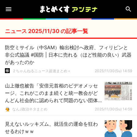
ニュース 2025/11/30 の記事一覧
防空ミサイル（中SAM）輸出検討へ政府、フィリピンと
非公式協議 #国防 | 日本に売れる（ほど性能の良い）武器
があったのか
２ちゃんねるニュース超速まとめ＋
2025/11/30(Su) 14:59
山上徹也被告「安倍元首相のビデオメッセ
ージ、これがこのまま続くと統一教会がど
んどん社会的に認められて問題のない団体
だと認識されると絶望した」
なんJ政治ネタまとめ
2025/11/30(Su) 14:59
見えないルッキズム、就活生の運命を狂わ
せるわけｗｗ