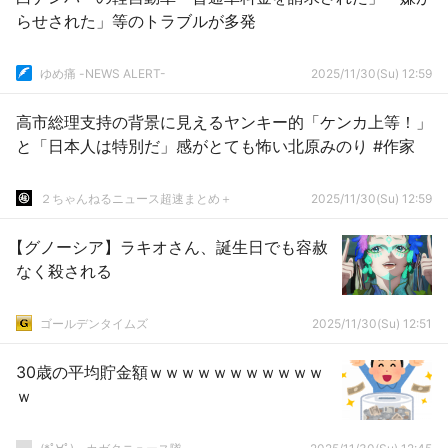
らせされた」等のトラブルが多発
ゆめ痛 -NEWS ALERT-
2025/11/30(Su) 12:59
高市総理支持の背景に見えるヤンキー的「ケンカ上等！」
と「日本人は特別だ」感がとても怖い北原みのり #作家
２ちゃんねるニュース超速まとめ＋
2025/11/30(Su) 12:59
【グノーシア】ラキオさん、誕生日でも容赦
なく殺される
ゴールデンタイムズ
2025/11/30(Su) 12:51
30歳の平均貯金額ｗｗｗｗｗｗｗｗｗｗｗ
ｗ