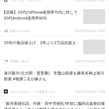
アルファルファモザイク
2025/11/30(Su) 14:00
【悲報】20代のiPhone使用率70%に対して
50代Android使用率90%
投資ちゃんねる
2025/11/30(Su) 14:00
25年の食品値上げ、2年ぶり2万品目超え
常識的に考えた
2025/11/30(Su) 14:00
湊川親方(元大関・貴景勝)、常盤山部屋を継承名称は湊川
部屋 #相撲 | 左が嫁さん
２ちゃんねるニュース超速まとめ＋
2025/11/30(Su) 13:59
「銀河英雄伝説」作家・田中芳樹氏1年前に脳内出血発症後