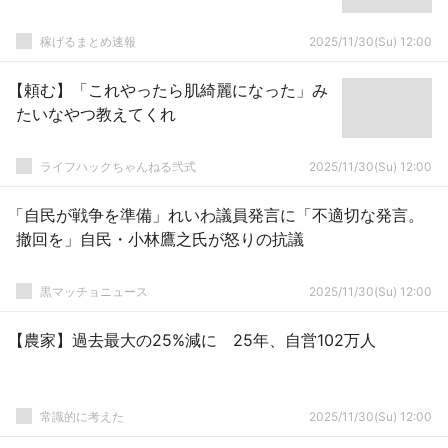
稼げるまとめ速報
2025/11/30(Su) 12:00
【頼む】「これやったら肌綺麗になった」み
たいなやつ教えてくれ
ライフハックちゃんねる弐式
2025/11/30(Su) 12:00
「自民が戦争を準備」れいわ議員発言に「不適切な発言。
撤回を」自民・小林鷹之氏が怒りの抗議
黒マッチョニュース
2025/11/30(Su) 12:00
【農家】過去最大の25%減に 25年、自営102万人
常識的に考えた
2025/11/30(Su) 12:00