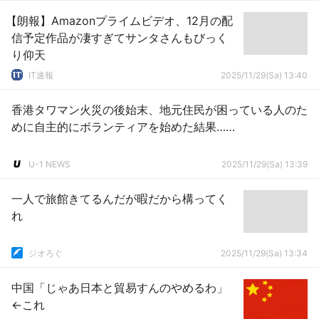
【朗報】Amazonプライムビデオ、12月の配
信予定作品が凄すぎてサンタさんもびっく
り仰天
IT速報
2025/11/29(Sa) 13:40
香港タワマン火災の後始末、地元住民が困っている人のた
めに自主的にボランティアを始めた結果……
U-1 NEWS
2025/11/29(Sa) 13:39
一人で旅館きてるんだが暇だから構ってく
れ
ジオろぐ
2025/11/29(Sa) 13:34
中国「じゃあ日本と貿易すんのやめるわ」
←これ