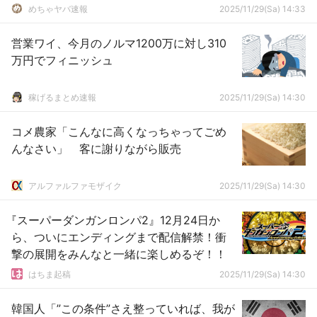
めちゃヤバ速報
2025/11/29(Sa) 14:33
営業ワイ、今月のノルマ1200万に対し310
万円でフィニッシュ
稼げるまとめ速報
2025/11/29(Sa) 14:30
コメ農家「こんなに高くなっちゃってごめ
んなさい」 客に謝りながら販売
アルファルファモザイク
2025/11/29(Sa) 14:30
『スーパーダンガンロンパ2』12月24日か
ら、ついにエンディングまで配信解禁！衝
撃の展開をみんなと一緒に楽しめるぞ！！
はちま起稿
2025/11/29(Sa) 14:30
韓国人「”この条件”さえ整っていれば、我が