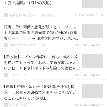
主義の縮図」（海外の反応）
海外さんいらっしゃい 海外の反応
2025/11/29(Sa) 13:11
記者「日中関係の悪化が続くとエコノミス
トの試算で日本の観光業で1.5兆円の収益損
失がー！！！」 → 茂木大臣のマジレスがヤ
バ過ぎるとネットで話題に → ｗｗｗｗｗｗ
政経ワロスまとめニュース♪
2025/11/29(Sa) 13:08
ｗｗｗｗｗｗ
【赤っ恥】エイケン作者に「君も生成AIに絵
を描いてもらって『お話』で賞が取れると
いいね」とドヤ顔ポスト→削除して逃亡ｗ
ｗｗｗｗ
モナニュース
2025/11/29(Sa) 13:06
【速報】中国・習近平「SNS管理強化を指
示」、お前らのSNSでオモチャにされてい
ることにキレている模様
おーるじゃんる
2025/11/29(Sa) 13:06