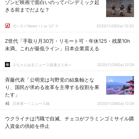
ゾンビ映画で面白いのってパンデミック起
きる前までだよな？
ガハろぐNewsヽ(･ω･)/ｽﾞｺｰ
2025/11/29(Sa) 12:30
Z世代「手取り月30万・リモート可・年休125・残業10h
未満。これが最低ライン」日本企業震える
２ちゃんねるニュース超速まとめ＋
2025/11/29(Sa) 12:29
斉藤代表「公明党は与野党の結集軸とな
り、国民が求める改革を主導する役割を果
たす」
日本第一！ニュース録
2025/11/29(Sa) 12:29
ウクライナは汚職で自滅、チェコがフラミンゴミサイル購
入資金の供給を停止