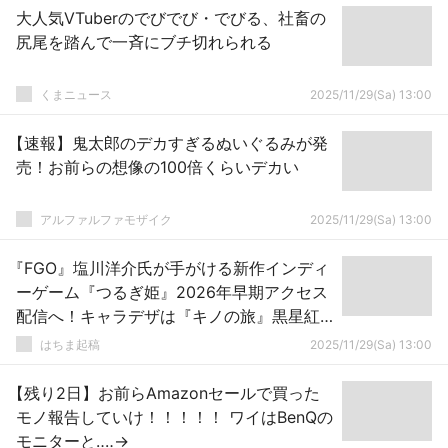
大人気VTuberのでびでび・でびる、社畜の
尻尾を踏んで一斉にブチ切れられる
くまニュース
2025/11/29(Sa) 13:00
【速報】鬼太郎のデカすぎるぬいぐるみが発
売！お前らの想像の100倍くらいデカい
アルファルファモザイク
2025/11/29(Sa) 13:00
『FGO』塩川洋介氏が手がける新作インディ
ーゲーム『つるぎ姫』2026年早期アクセス
配信へ！キャラデザは『キノの旅』黒星紅
白さん
はちま起稿
2025/11/29(Sa) 13:00
【残り2日】お前らAmazonセールで買った
モノ報告していけ！！！！！ ワイはBenQの
モニターと‥‥→