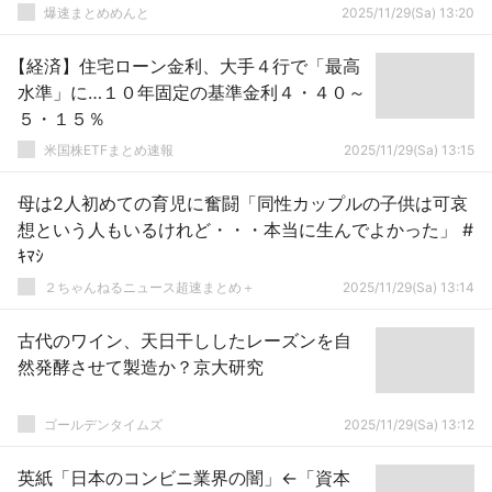
爆速まとめめんと
2025/11/29(Sa) 13:20
【経済】住宅ローン金利、大手４行で「最高
水準」に…１０年固定の基準金利４・４０～
５・１５％
米国株ETFまとめ速報
2025/11/29(Sa) 13:15
母は2人初めての育児に奮闘「同性カップルの子供は可哀
想という人もいるけれど・・・本当に生んでよかった」 #
ｷﾏｼ
２ちゃんねるニュース超速まとめ＋
2025/11/29(Sa) 13:14
古代のワイン、天日干ししたレーズンを自
然発酵させて製造か？京大研究
ゴールデンタイムズ
2025/11/29(Sa) 13:12
英紙「日本のコンビニ業界の闇」←「資本