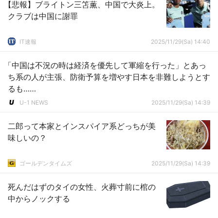
【悲報】ブライトン三笘薫、中国で大炎上。
クラブは中国に謝罪
IT速報
2025/11/29(Sa) 14:40
「中国は不況の時は経済を優先して軍縮を行った」とあっ
ち系の人が主張、防衛予算を増やす日本を非難しようとす
るも……
U-1 NEWS
2025/11/29(Sa) 14:39
二郎って本家とインスパイア系どっちが美
味しいの？
ゴールデンタイムズ
2025/11/29(Sa) 14:39
死んだはずのタイの女性、火葬寸前に棺の
中からノックする