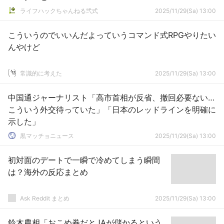
ライフハックちゃんねる弐式
2025/11/29(Sa) 13:00
こういうのでいいんだよっていうコマンド式RPGやりたい
んやけど
常識的に考えた
2025/11/29(Sa) 13:00
中国通ジャーナリスト「高市首相が反省、撤回必要ない…
こういう外交待っていた」「日本のレッドラインを明確に
示した」
黒マッチョニュース
2025/11/29(Sa) 13:00
初対面のデートで一瞬で冷めてしまう瞬間
は？海外の反応まとめ
Ask Reddit まとめ
2025/11/29(Sa) 13:00
鈴木農相「おこめ券だとJAが儲かるという