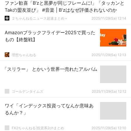
ファン歓喜「B’zと黒夢が同じフレームに!」「タッカンと
Takの盟友並び」 #音楽 | B'zはなぜ評価されないのか
２ちゃんねるニュース超速まとめ＋
2025/11/29(Sa) 12:14
Amazonブラックフライデー2025で買った
もの【終盤戦】
理想ちゃんねる
2025/11/29(Sa) 12:13
「スリラー」 とかいう世界一売れたアルバム
ゴールデンタイムズ
2025/11/29(Sa) 12:12
ワイ「インデックス投資ってなんか意味あ
るんか？」
FX2ちゃんねる|投資系2chまとめ
2025/11/29(Sa) 12:10