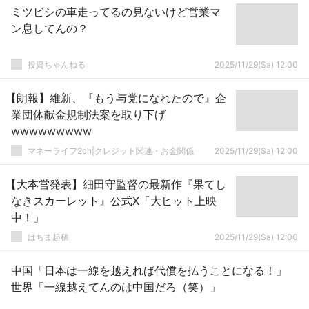
ミツビシの車走ってるの見ないけど営業マ
ン息してんの？
投資ちゃんねる
2025/11/29(Sa) 12:00
【朗報】維新、『もう与党になれたので』企
業団体献金規制法案を取り下げ
wwwwwwwww
マネーライフ2ch|クレジット関連・お金関係
2025/11/29(Sa) 12:00
【大本営発表】細田守監督の最新作『果てし
なきスカーレット』公式X「大ヒット上映
中！」
はちま起稿
2025/11/29(Sa) 12:00
中国「日本は一線を越えれば代償を払うことになる！」
世界「一線越えてんのは中国だろ（笑）」