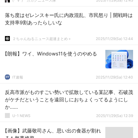
(*ﾟ∀ﾟ)ゞカガクニュース隊
2025/11/29(Sa) 12:45
落ち度はゼレンスキー氏に内政混乱、市民怒り | 開戦時は
支持率9割あったらしいな
２ちゃんねるニュース超速まとめ＋
2025/11/29(Sa) 12:44
【朗報】ワイ、Windows11を使うのやめる
IT速報
2025/11/29(Sa) 12:40
反高市派がものすごい勢いで拡散している某記事、石破茂
がケチだということを遠回しにおちょくってるようにし
か……
U-1 NEWS
2025/11/29(Sa) 12:39
【画像】武藤敬司さん、思い出の食器が割れ