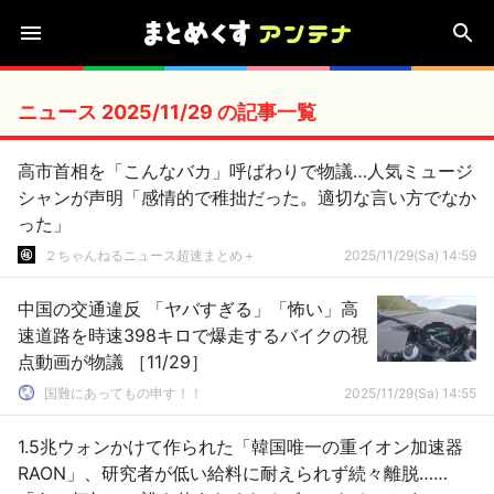
ニュース 2025/11/29 の記事一覧
高市首相を「こんなバカ」呼ばわりで物議…人気ミュージ
シャンが声明「感情的で稚拙だった。適切な言い方でなか
った」
２ちゃんねるニュース超速まとめ＋
2025/11/29(Sa) 14:59
中国の交通違反 「ヤバすぎる」「怖い」高
速道路を時速398キロで爆走するバイクの視
点動画が物議 ［11/29］
国難にあってもの申す！！
2025/11/29(Sa) 14:55
1.5兆ウォンかけて作られた「韓国唯一の重イオン加速器
RAON」、研究者が低い給料に耐えられず続々離脱……