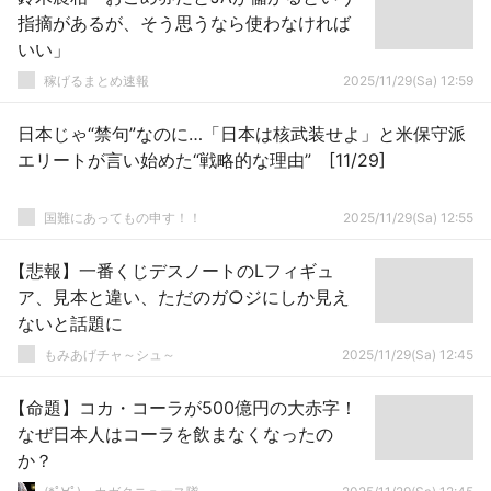
指摘があるが、そう思うなら使わなければ
いい」
稼げるまとめ速報
2025/11/29(Sa) 12:59
日本じゃ“禁句”なのに…「日本は核武装せよ」と米保守派
エリートが言い始めた“戦略的な理由” [11/29]
国難にあってもの申す！！
2025/11/29(Sa) 12:55
【悲報】一番くじデスノートのLフィギュ
ア、見本と違い、ただのガ○ジにしか見え
ないと話題に
もみあげチャ～シュ～
2025/11/29(Sa) 12:45
【命題】コカ・コーラが500億円の大赤字！
なぜ日本人はコーラを飲まなくなったの
か？