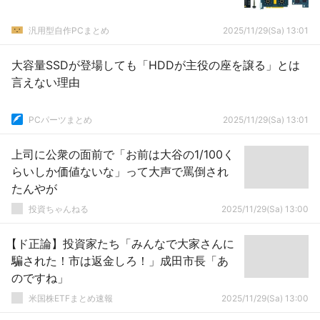
汎用型自作PCまとめ
2025/11/29(Sa) 13:01
大容量SSDが登場しても「HDDが主役の座を譲る」とは
言えない理由
PCパーツまとめ
2025/11/29(Sa) 13:01
上司に公衆の面前で「お前は大谷の1/100く
らいしか価値ないな」って大声で罵倒され
たんやが
投資ちゃんねる
2025/11/29(Sa) 13:00
【ド正論】投資家たち「みんなで大家さんに
騙された！市は返金しろ！」成田市長「あ
のですね」
米国株ETFまとめ速報
2025/11/29(Sa) 13:00