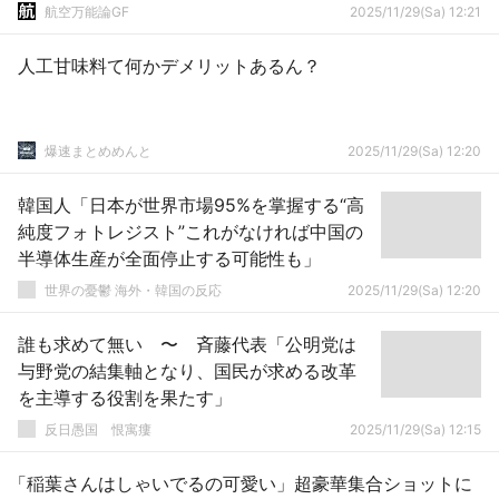
航空万能論GF
2025/11/29(Sa) 12:21
人工甘味料て何かデメリットあるん？
爆速まとめめんと
2025/11/29(Sa) 12:20
韓国人「日本が世界市場95%を掌握する“高
純度フォトレジスト”これがなければ中国の
半導体生産が全面停止する可能性も」
世界の憂鬱 海外・韓国の反応
2025/11/29(Sa) 12:20
誰も求めて無い 〜 斉藤代表「公明党は
与野党の結集軸となり、国民が求める改革
を主導する役割を果たす」
反日愚国 恨寓瘻
2025/11/29(Sa) 12:15
「稲葉さんはしゃいでるの可愛い」超豪華集合ショットに