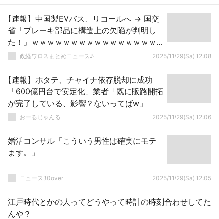
【速報】中国製EVバス、リコールへ → 国交
省「ブレーキ部品に構造上の欠陥が判明し
た！」ｗｗｗｗｗｗｗｗｗｗｗｗｗｗｗｗ
ｗｗｗ
政経ワロスまとめニュース♪
2025/11/29(Sa) 12:08
【速報】ホタテ、チャイナ依存脱却に成功
「600億円台で安定化」業者「既に販路開拓
が完了している、影響？ないってばw」
おーるじゃんる
2025/11/29(Sa) 12:06
婚活コンサル「こういう男性は確実にモテ
ます。」
ニュース30over
2025/11/29(Sa) 12:05
江戸時代とかの人ってどうやって時計の時刻合わせしてた
んや？