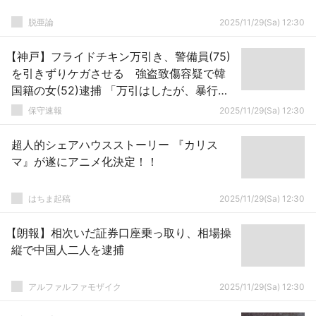
脱亜論
2025/11/29(Sa) 12:30
【神戸】フライドチキン万引き、警備員(75)
を引きずりケガさせる 強盗致傷容疑で韓
国籍の女(52)逮捕 「万引はしたが、暴行は
していない」と主張へ
保守速報
2025/11/29(Sa) 12:30
超人的シェアハウスストーリー 『カリス
マ』が遂にアニメ化決定！！
はちま起稿
2025/11/29(Sa) 12:30
【朗報】相次いだ証券口座乗っ取り、相場操
縦で中国人二人を逮捕
アルファルファモザイク
2025/11/29(Sa) 12:30