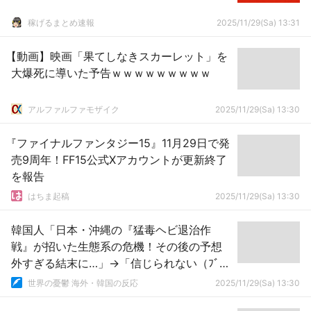
稼げるまとめ速報
2025/11/29(Sa) 13:31
【動画】映画「果てしなきスカーレット」を
大爆死に導いた予告ｗｗｗｗｗｗｗｗｗ
アルファルファモザイク
2025/11/29(Sa) 13:30
『ファイナルファンタジー15』11月29日で発
売9周年！FF15公式Xアカウントが更新終了
を報告
はちま起稿
2025/11/29(Sa) 13:30
韓国人「日本・沖縄の『猛毒ヘビ退治作
戦』が招いた生態系の危機！その後の予想
外すぎる結末に…」→「信じられない（ﾌﾞﾙ
ﾌﾞﾙ」
世界の憂鬱 海外・韓国の反応
2025/11/29(Sa) 13:30