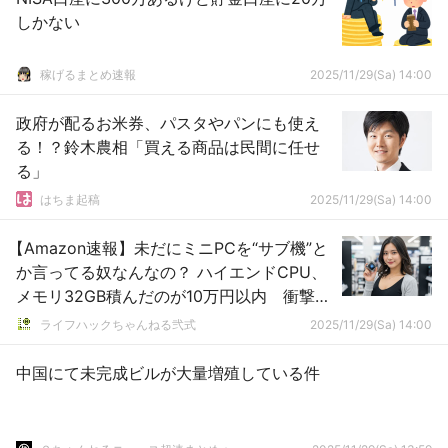
しかない
稼げるまとめ速報
2025/11/29(Sa) 14:00
政府が配るお米券、パスタやパンにも使え
る！？鈴木農相「買える商品は民間に任せ
る」
はちま起稿
2025/11/29(Sa) 14:00
【Amazon速報】未だにミニPCを“サブ機”と
か言ってる奴なんなの？ ハイエンドCPU、
メモリ32GB積んだのが10万円以内 衝撃コ
スパなんだが？ｗ
ライフハックちゃんねる弐式
2025/11/29(Sa) 14:00
中国にて未完成ビルが大量増殖している件