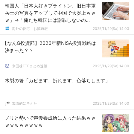
韓国人「日本大好きブライトン、旧日本軍
兵士の写真をアップして中国で大炎上ｗｗ
ｗ」→「俺たち韓国には謝罪しないの
か？」「日本信者が周りにもそうだしネッ
海外の反応 お隣速報
2025/11/29(Sa) 14:03
トでもマジで多すぎるわ」
【なんG投資部】2026年新NISA投資戦略は
決まった？？
米国株ETFまとめ速報
2025/11/29(Sa) 14:00
木製の箸「カビます、折れます、色落ちします」
常識的に考えた
2025/11/29(Sa) 14:00
ノリと勢いで声優養成所に入った結果ｗｗ
ｗｗｗｗｗｗｗｗ