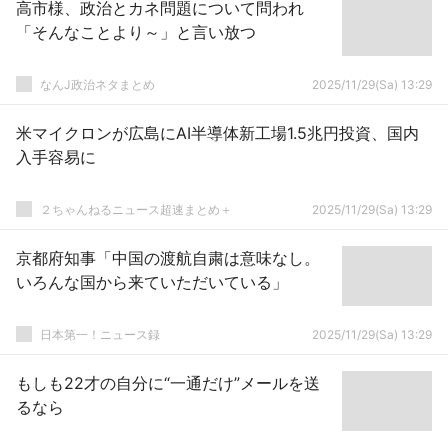
高市様、政治とカネ問題について問われ
「そんなことより～」と言い放つ
なんJ政治ネタまとめ
2025/11/29(Sa) 13:29
米マイクロンが広島にAI半導体新工場1.5兆円投資、国内
入手容易に
２ちゃんねるニュース超速まとめ＋
2025/11/29(Sa) 13:29
京都府知事「中国の渡航自粛は意味なし。
いろんな国から来ていただいている」
日本第一！ニュース録
2025/11/29(Sa) 13:29
もしも22才の自分に“一通だけ”メールを送
るなら