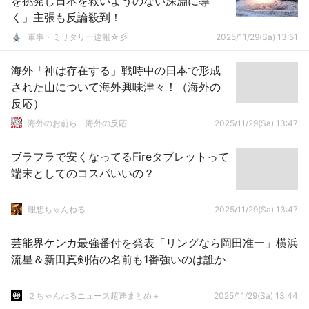
を挑発し日本を救いようのない深淵に導
く」主張も反論殺到！
軍事・ミリタリー速報☆彡
2025/11/29(Sa) 13:51
海外「神は存在する」戦時中の日本で形成
された山について海外興味津々！（海外の
反応）
海外のお前ら 海外の反応
2025/11/29(Sa) 13:47
ブラフラで安くなってるFireタブレットって
端末としてのコスパいいの？
理想ちゃんねる
2025/11/29(Sa) 13:47
芸能界ケンカ最強番付を発表「リングなら岡田准一」横浜
流星＆新田真剣佑の名前も1番強いのは誰か
２ちゃんねるニュース超速まとめ＋
2025/11/29(Sa) 13:44