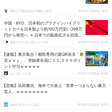
海外の万国反応記＠海外の反応
2025/11/29(Sa) 14:11
中国・BYD、日本初のプラグインハイブリ
ッドカーを日本製より約100万円安い398万
円から発売へ → 日本での販路拡大を目指す
ｗｗｗｗｗｗｗｗｗｗｗｗｗ
政経ワロスまとめニュース♪
2025/11/29(Sa) 14:08
【速報】東京集合！都民専用の新QR決済「東
京ｐａｙ」、登録者全員に１１,０００ポイ
ント付与ｗｗｗｗｗ
おーるじゃんる
2025/11/29(Sa) 14:06
【悲報】浜田雅功、海外で大炎上「世界一つまらない暴力
芸人」ｗｗｗｗｗｗｗｗ
watch＠２ちゃんねる
2025/11/29(Sa) 14:03