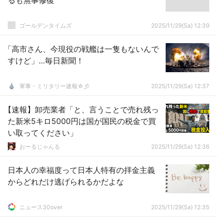
るも無事修復
ゴールデンタイムズ
2025/11/29(Sa) 12:39
「高市さん、今現役の戦艦は一隻もないんで
すけど」…毎日新聞！
軍事・ミリタリー速報☆彡
2025/11/29(Sa) 12:37
【速報】卸売業者「と、言うことで売れ残っ
た新米5キロ5000円は国が国民の税金で買
い取ってください」
おーるじゃんる
2025/11/29(Sa) 12:36
日本人の幸福度って日本人特有の拝金主義
からどれだけ逃げられるかだよな
ニュース30over
2025/11/29(Sa) 12:35