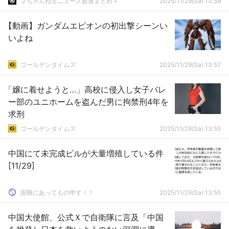
２ちゃんねるニュース超速まとめ＋
2025/11/29(Sa) 13:59
【動画】ガンダムエピオンの初出撃シーンい
いよね
ゴールデンタイムズ
2025/11/29(Sa) 13:57
「嬢に着せようと…」高校に侵入し女子バレ
ー部のユニホームを盗んだ男に拘禁刑4年を
求刑
ゴールデンタイムズ
2025/11/29(Sa) 13:55
中国にて未完成ビルが大量増殖している件
[11/29]
国難にあってもの申す！！
2025/11/29(Sa) 13:55
中国大使館、公式Ｘで自衛隊に言及「中国