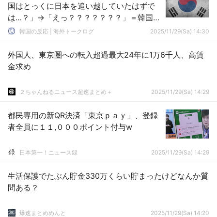
国はとっくに日本を追い越していたはずで
は…？」→「えっ？？？？？？？」＝韓国の
反応
韓国の反応 | 海外トークログ
2025/11/29(Sa) 14:30
外国人、東京圏への転入超過最大24年に1万6千人、高賃
金求め
２ちゃんねるニュース超速まとめ＋
2025/11/29(Sa) 14:29
都民専用の新QR決済「東京ｐａｙ」、登録
者全員に１１,０００ポイント付与w
日本第一！ニュース録
2025/11/29(Sa) 14:29
生活保護でたぶん貯金330万くらい貯まったけどなんか質
問ある？
爆速まとめめんと
2025/11/29(Sa) 14:20