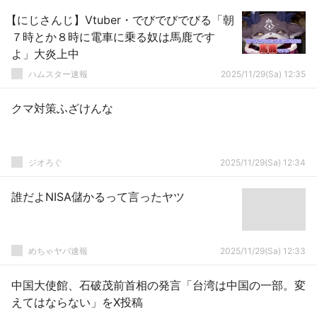
【にじさんじ】Vtuber・でびでびでびる「朝
７時とか８時に電車に乗る奴は馬鹿です
よ」大炎上中
ハムスター速報
2025/11/29(Sa) 12:35
クマ対策ふざけんな
ジオろぐ
2025/11/29(Sa) 12:34
誰だよNISA儲かるって言ったヤツ
めちゃヤバ速報
2025/11/29(Sa) 12:33
中国大使館、石破茂前首相の発言「台湾は中国の一部。変
えてはならない」をX投稿