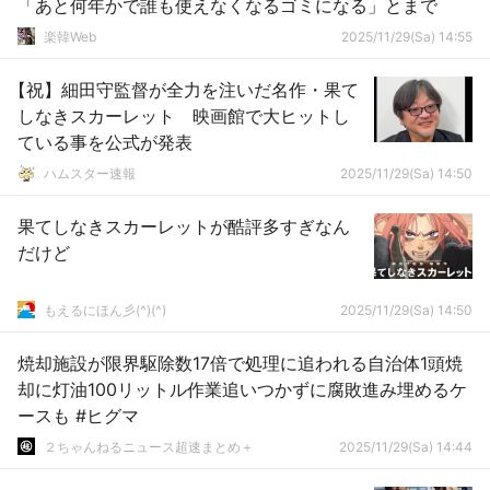
「あと何年かで誰も使えなくなるゴミになる」とまで
楽韓Web
2025/11/29(Sa) 14:55
【祝】細田守監督が全力を注いだ名作・果て
しなきスカーレット 映画館で大ヒットし
ている事を公式が発表
ハムスター速報
2025/11/29(Sa) 14:50
果てしなきスカーレットが酷評多すぎなん
だけど
もえるにほん彡(^)(^)
2025/11/29(Sa) 14:50
焼却施設が限界駆除数17倍で処理に追われる自治体1頭焼
却に灯油100リットル作業追いつかずに腐敗進み埋めるケ
ースも #ヒグマ
２ちゃんねるニュース超速まとめ＋
2025/11/29(Sa) 14:44