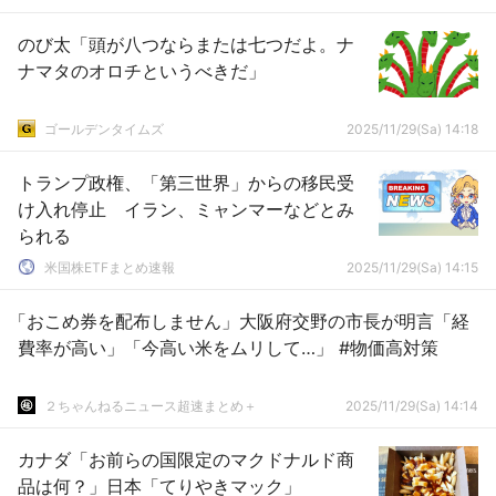
のび太「頭が八つならまたは七つだよ。ナ
ナマタのオロチというべきだ」
ゴールデンタイムズ
2025/11/29(Sa) 14:18
トランプ政権、「第三世界」からの移民受
け入れ停止 イラン、ミャンマーなどとみ
られる
米国株ETFまとめ速報
2025/11/29(Sa) 14:15
「おこめ券を配布しません」大阪府交野の市長が明言「経
費率が高い」「今高い米をムリして…」 #物価高対策
２ちゃんねるニュース超速まとめ＋
2025/11/29(Sa) 14:14
カナダ「お前らの国限定のマクドナルド商
品は何？」日本「てりやきマック」