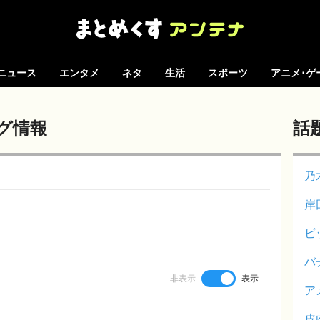
ニュース
エンタメ
ネタ
生活
スポーツ
アニメ･ゲ
グ情報
話
乃
岸
ビ
バ
非表示
表示
ア
皮