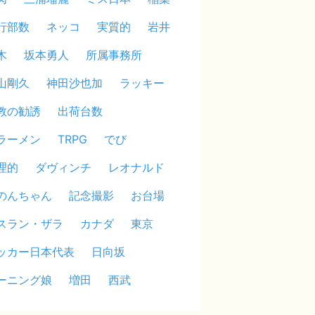
行部数
ネッコ
実質的
岩井
木
坂本勇人
所属事務所
山剛久
神田沙也加
ラッキー
教の勧誘
出荷台数
ラーメン
TRPG
でび
理的
ダヴィンチ
レオナルド
のんちゃん
記念撮影
お台場
スラン・ザラ
カナダ
東京
ッカー日本代表
日向坂
ーニング娘
増田
西武