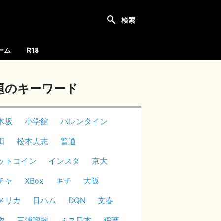
ーム
R18
題のキーワード
木坂
小学館
バレンタイン
田
松本人志
普通
ットコイン
インスタ
京大
チャ
XBox
キチ
大阪
メリカ
日ハム
DQN
文春
肉
三浦瑠麗
ミス日本
稲葉