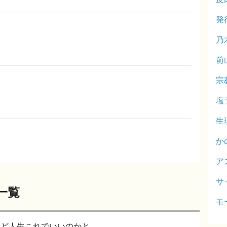
発
乃
前
宗
塩
生
か
ア
サ
一覧
モ
けど人生これでいいのかと