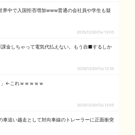
世界中で入国拒否増加www普通の会社員や学生も疑
2025/12/30(Tu) 13:05
万課金しちゃって電気代払えない。もう自■するしか
2025/12/30(Tu) 12:35
？」←これｗｗｗｗｗ
2025/12/30(Tu) 12:05
の車追い越走として対向車線のトレーラーに正面衝突