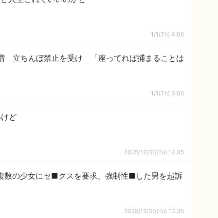
1/1(Th) 4:05
増 立ちんぼ禁止を受け 「座ってれば捕まることは
1/1(Th) 3:05
いけど
2025/12/30(Tu) 14:35
複数の少女にセ■クスを要求、強制性■した男を起訴
2025/12/30(Tu) 13:35