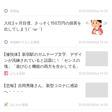
脱亜論
2020/8/29(Sa) 14:30
入社2ヶ月目僕、さっそく150万円の損害を
出してしまう(´･ω･`)
米国株ETFまとめ速報
2020/8/29(Sa) 14:30
【修悦体】新宿駅のガムテープ文字、デザイ
ンが洗練されていると話題に！「センスの
塊」「遊び心と機能の両方を生かしてる」
はちま起稿
2020/8/29(Sa) 14:30
【悲報】吉岡秀隆さん、新型コロナに感染
へ・・・・
ほんわか速報
2020/8/29(Sa) 14:30