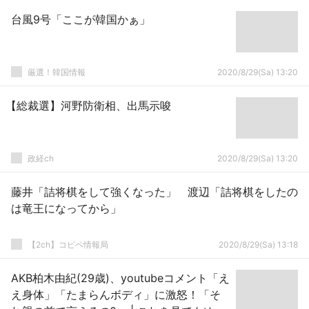
台風9号「ここが韓国かぁ」
厳選！韓国情報
2020/8/29(Sa) 13:20
【総裁選】河野防衛相、出馬示唆
政経ch
2020/8/29(Sa) 13:20
藤井「詰将棋をして強くなった」 渡辺「詰将棋をしたの
は竜王になってから」
【2ch】コピペ情報局
2020/8/29(Sa) 13:18
AKB柏木由紀(29歳)、youtubeコメント「え
え身体」「たまらんボディ」に激怒！「そ