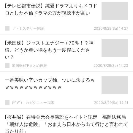
【テレビ都市伝説】純愛ドラマよりもドロド
ロとした不倫ドラマの方が視聴率が高い
ザ・ミステリー体験
2020/8/29(Sa) 14:27
【米国株】ジャストエナジー＋70％！？神
様、どうか買い場をもう一度僕にくださ
い？
米国株ETFまとめ速報
2020/8/29(Sa) 14:23
一番美味い辛いカップ麺、ついに決まるｗ
ｗｗｗｗｗｗｗｗｗｗｗｗ
(*ﾟ∀ﾟ)ゞカガクニュース隊
2020/8/29(Sa) 14:21
【桜井誠】在特会元会長演説をヘイトと認定 福岡法務局
「朝鮮人は危険」「おまえら日本から出て行けと言われて
当たり前」