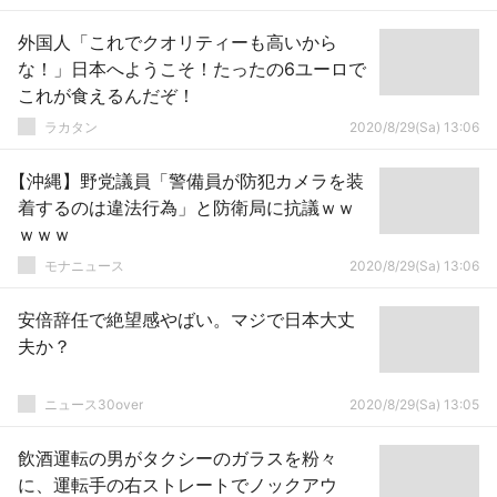
外国人「これでクオリティーも高いから
な！」日本へようこそ！たったの6ユーロで
これが食えるんだぞ！
ラカタン
2020/8/29(Sa) 13:06
【沖縄】野党議員「警備員が防犯カメラを装
着するのは違法行為」と防衛局に抗議ｗｗ
ｗｗｗ
モナニュース
2020/8/29(Sa) 13:06
安倍辞任で絶望感やばい。マジで日本大丈
夫か？
ニュース30over
2020/8/29(Sa) 13:05
飲酒運転の男がタクシーのガラスを粉々
に、運転手の右ストレートでノックアウ