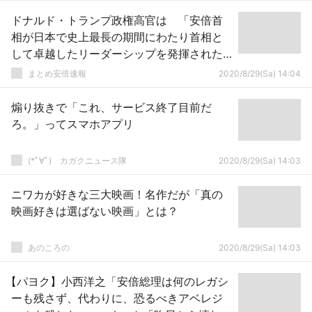
ドナルド・トランプ政権高官は 「安倍首
相が日本で史上最長の期間にわたり首相と
して卓越したリーダーシップを発揮された
ことを感謝する」とコメントしました。
まとめ安倍速報
2020/8/29(Sa) 14:04
煽り抜きで「これ、サービス終了目前だ
ろ。」ってスマホアプリ
(*ﾟ∀ﾟ)ゞカガクニュース隊
2020/8/29(Sa) 14:03
ニワカが好きな三大映画！名作だが「真の
映画好きは選ばない映画」とは？
あのころの
2020/8/29(Sa) 14:03
【パヨク】小西洋之「安倍総理は何のレガシ
ーも残さず、代わりに、恐るべきアベレジ