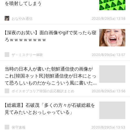
を噴射してしまう
おなやみ通信
2020/8/29(Sa) 13:58
【深夜のお笑い】面白画像やgifで笑ったら寝
ろｗｗｗｗｗｗｗｗ
ザ・ミステリー体験
2020/8/29(Sa) 13:57
当時の日本人が書いた朝鮮通信使の画像が
これ[韓国ネット民]朝鮮通信使が日本にとっ
て恐ろしいものだからこういう風に書いた
んだろうな
ボイスオブコリア韓国の反応翻訳まとめ
2020/8/29(Sa) 13:56
【総裁選】石破茂「多くの方々が石破総裁を
見てみたいとおっしゃっている」
保守速報
2020/8/29(Sa) 13:53