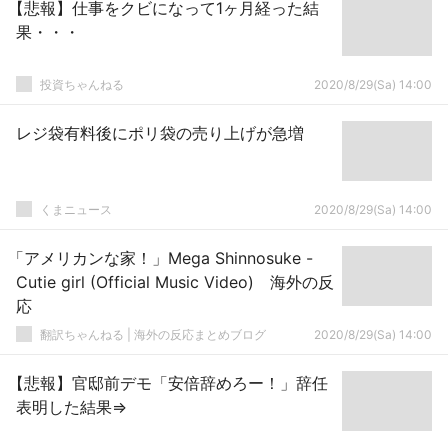
【悲報】仕事をクビになって1ヶ月経った結
果・・・
投資ちゃんねる
2020/8/29(Sa) 14:00
レジ袋有料後にポリ袋の売り上げが急増
くまニュース
2020/8/29(Sa) 14:00
「アメリカンな家！」Mega Shinnosuke -
Cutie girl (Official Music Video) 海外の反
応
翻訳ちゃんねる | 海外の反応まとめブログ
2020/8/29(Sa) 14:00
【悲報】官邸前デモ「安倍辞めろー！」辞任
表明した結果⇒