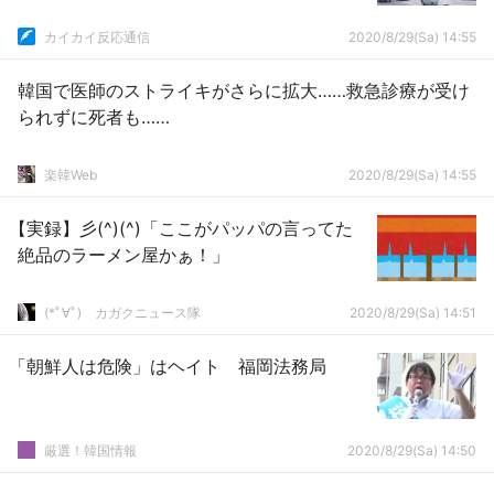
カイカイ反応通信
2020/8/29(Sa) 14:55
韓国で医師のストライキがさらに拡大……救急診療が受け
られずに死者も……
楽韓Web
2020/8/29(Sa) 14:55
【実録】彡(^)(^)「ここがパッパの言ってた
絶品のラーメン屋かぁ！」
(*ﾟ∀ﾟ)ゞカガクニュース隊
2020/8/29(Sa) 14:51
「朝鮮人は危険」はヘイト 福岡法務局
厳選！韓国情報
2020/8/29(Sa) 14:50