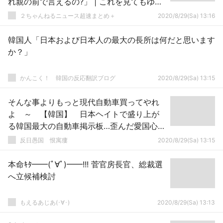
れ親の前で言えるの?」 | これを見てもゆき
りん柏木由紀29歳がブスと言えるの？
２ちゃんねるニュース超速まとめ＋
2020/8/29(Sa) 13:16
韓国人「日本および日本人の最大の長所は何だと思います
か？」
かんこく！ 韓国の反応翻訳ブログ
2020/8/29(Sa) 13:15
そんな事よりもっと現代自動車買ってやれ
よ ～ 【韓国】 日本ヘイトで盛り上が
る韓国最大の自動車掲示板…歪んだ愛国心が
はびこって
反日愚国 恨寓瘻
2020/8/29(Sa) 13:15
本命ｷﾀ━━(ﾟ∀ﾟ)━━!!! 菅官房長官、総裁選
へ立候補検討
もえるあじあ(･∀･)
2020/8/29(Sa) 13:13