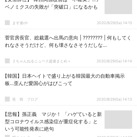
ベノミクスの失敗が「突破口」になるかも
ます速ch
2020/8/29(Sa) 14:15
菅官房長官、総裁選へ出馬の意向 | ???????? | 何もしてく
れなさそうだけど、何も壊さなさそうだしな…
２ちゃんねるニュース超速まとめ＋
2020/8/29(Sa) 14:14
【韓国】日本ヘイトで盛り上がる韓国最大の自動車掲示
板…歪んだ愛国心がはびこって
笑 韓 ブログ
2020/8/29(Sa) 14:13
【悲報】孫正義 マジか！ 「ハゲていると新
型コロナウイルス感染症が重症化する」と
いう可能性発表に絶句