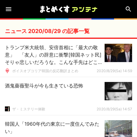
ニュース 2020/08/29 の記事一覧
トランプ米大統領、安倍首相に「最大の敬
意」 「友人」の辞意に衝撃[韓国ネット民]
そりゃ悲しいだろうな。こんな手先はどこ
にもいないだろうからな
ボイスオブコリア韓国の反応翻訳まとめ
2020/8/29(Sa) 14:59
酒鬼薔薇聖斗が今も生きている恐怖
ザ・ミステリー体験
2020/8/29(Sa) 14:57
韓国人「1960年代の東京に一度住んでみた
い」