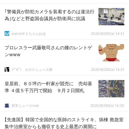
｢警備員が防犯カメラを装着するのは違法行
為｣などと野盗国会議員が防衛局に抗議
watch＠２ちゃんねる
2020/8/29(Sa) 14:31
プロレスラー武藤敬司さんの膝のレントゲ
ンwww
(*ﾟ∀ﾟ)ゞカガクニュース隊
2020/8/29(Sa) 14:31
皇居前、８０坪の一軒家が競売に 売却基
準 ４億５千万円で開始 ９月２日開札
哲学ニュースnwk
2020/8/29(Sa) 14:30
【先進国】韓国で全国的な医師のストライキ、病棟 救急室
集中治療室からも撤収する史上最悪の展開に