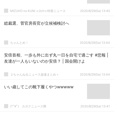
MIZUHO no KUNI ≪2ch≫特亜ニュース
2020/8/29(Sa) 13:45
総裁選、菅官房長官が立候補検討へ
ちゃんとめ！
2020/8/29(Sa) 13:44
安倍首相、一歩も外に出ず丸一日を自宅で過ごす #悲報 |
友達が一人もいないのか安倍？ | 国会開けよ
２ちゃんねるニュース超速まとめ＋
2020/8/29(Sa) 13:44
いい歳してこの靴下履くやつwwwww
(*ﾟ∀ﾟ)ゞカガクニュース隊
2020/8/29(Sa) 13:41