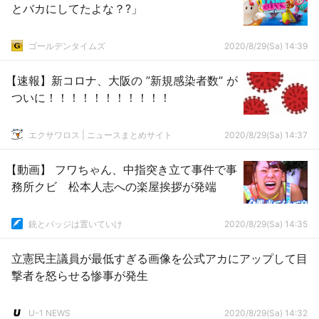
とバカにしてたよな？?」
ゴールデンタイムズ
2020/8/29(Sa) 14:39
【速報】新コロナ、大阪の ”新規感染者数” が
ついに！！！！！！！！！！！
エクサワロス | ニュースまとめサイト
2020/8/29(Sa) 14:37
【動画】 フワちゃん、中指突き立て事件で事
務所クビ 松本人志への楽屋挨拶が発端
銃とバッジは置いていけ
2020/8/29(Sa) 14:35
立憲民主議員が最低すぎる画像を公式アカにアップして目
撃者を怒らせる惨事が発生
U-1 NEWS
2020/8/29(Sa) 14:32