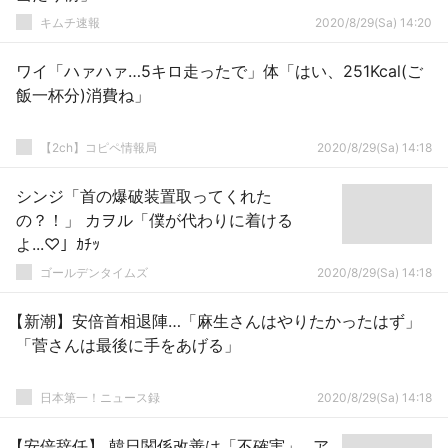
キムチ速報
2020/8/29(Sa) 14:20
ワイ「ハァハァ…5キロ走ったで」体「はい、251Kcal(ご
飯一杯分)消費ね」
【2ch】コピペ情報局
2020/8/29(Sa) 14:18
シンジ「首の爆破装置取ってくれた
の？！」 カヲル「僕が代わりに着ける
よ...♡」ｶﾁｯ
ゴールデンタイムズ
2020/8/29(Sa) 14:18
【新潮】安倍首相退陣…「麻生さんはやりたかったはず」
「菅さんは最後に手をあげる」
日本第一！ニュース録
2020/8/29(Sa) 14:18
【安倍辞任】 韓日関係改善は「不確実」...ア