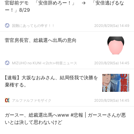
官邸前デモ 「安倍辞めろー！」 → 「安倍逃げるな
ー！」8/29
国難にあってもの申す！！
2020/8/29(Sa) 14:49
菅官房長官、総裁選へ出馬の意向
MIZUHO no KUNI ≪2ch≫特亜ニュース
2020/8/29(Sa) 14:45
【速報】大坂なおみさん、結局怪我で決勝を
棄権する。
アルファルファモザイク
2020/8/29(Sa) 14:45
ガースー、総裁選出馬へwww #悲報 | ガースーさんが悪
いとは決して思わないけど