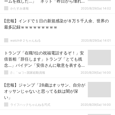
ームを残した…」 ネット「昨日から壊れて
ますね」「暇そう
かたすみ速報
2020/8/29(Sa) 14:02
【悲報】インドで１日の新規感染が８万５千人余、世界の
最多記録ｗｗｗｗｗｗｗｗｗ
watch＠２ちゃんねる
2020/8/29(Sa) 14:01
トランプ「在職1位の祝福電話するぞ！」安
倍首相「辞任します」トランプ「とても残
念…」バイデン「安倍さんに敬意を表する」
謎の勢力「認めない！」日本「あっそ。」
/)；｀ω´)＜国家総動員報
2020/8/29(Sa) 14:00
→
【悲報】ジャンプ「28歳はオッサン、自分が
オッサンじゃないと思ってる奴は闇が深
い」
ライフハックちゃんねる弐式
2020/8/29(Sa) 14:00