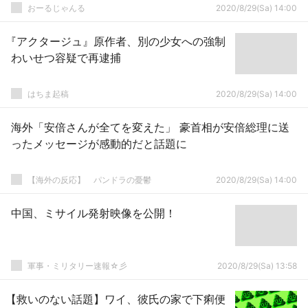
おーるじゃんる
2020/8/29(Sa) 14:00
『アクタージュ』原作者、別の少女への強制
わいせつ容疑で再逮捕
はちま起稿
2020/8/29(Sa) 14:00
海外「安倍さんが全てを変えた」 豪首相が安倍総理に送
ったメッセージが感動的だと話題に
【海外の反応】 パンドラの憂鬱
2020/8/29(Sa) 14:00
中国、ミサイル発射映像を公開！
軍事・ミリタリー速報☆彡
2020/8/29(Sa) 13:58
【救いのない話題】ワイ、彼氏の家で下痢便