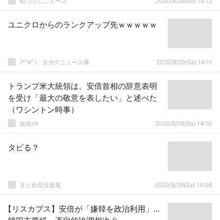
暇つぶしニュース
2020/8/29(Sa) 14:12
ユニクロからのランクアップ先ｗｗｗｗｗ
(*ﾟ∀ﾟ)ゞカガクニュース隊
2020/8/29(Sa) 14:11
トランプ米大統領は、安倍首相の辞意表明
を受け「最大の敬意を表したい」と述べた
（ワシントン時事）
政経ch
2020/8/29(Sa) 14:10
タピる？
まとめ安倍速報
2020/8/29(Sa) 14:08
【リスカブス】安倍が「嫌韓を政治利用」…