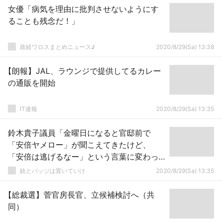
女優「病気を理由に批判させないようにす
ることも残念だ！」
政経ワロスまとめニュース♪
2020/8/29(Sa) 13:38
【朗報】JAL、ラウンジで提供してるカレー
の通販を開始
IT速報
2020/8/29(Sa) 13:35
鈴木貴子議員「金曜日になると官邸前で
「安倍ヤメロー」が聞こえてきたけど、
「安倍は逃げるなー」という言葉に変わっ
て登場しびっくり」
銃とバッジは置いていけ
2020/8/29(Sa) 13:35
【総裁選】菅官房長官、立候補検討へ（共
同）