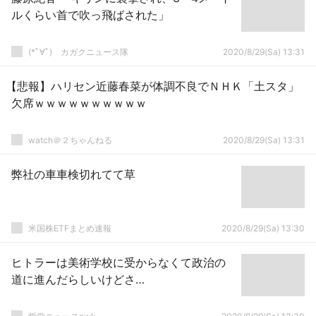
ルくらい首で吹っ飛ばされた」
(*ﾟ∀ﾟ)ゞカガクニュース隊
2020/8/29(Sa) 13:31
【悲報】ハリセン近藤春菜が体調不良でＮＨＫ「土スタ」
欠席ｗｗｗｗｗｗｗｗｗｗ
watch＠２ちゃんねる
2020/8/29(Sa) 13:31
弊社の車車検切れてて草
米国株ETFまとめ速報
2020/8/29(Sa) 13:30
ヒトラーは美術学校に受からなくて政治の
道に進んだらしいけどさ…