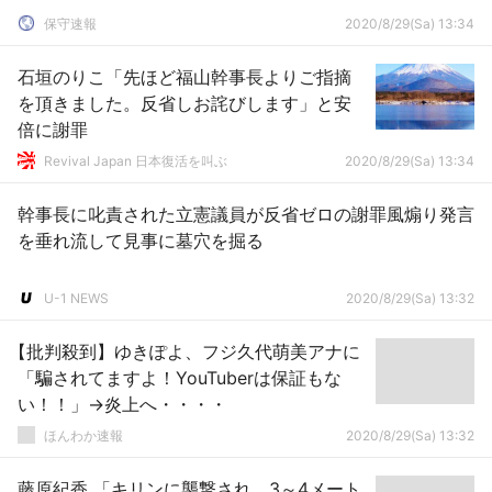
保守速報
2020/8/29(Sa) 13:34
石垣のりこ「先ほど福山幹事長よりご指摘
を頂きました。反省しお詫びします」と安
倍に謝罪
Revival Japan 日本復活を叫ぶ
2020/8/29(Sa) 13:34
幹事長に叱責された立憲議員が反省ゼロの謝罪風煽り発言
を垂れ流して見事に墓穴を掘る
U-1 NEWS
2020/8/29(Sa) 13:32
【批判殺到】ゆきぽよ、フジ久代萌美アナに
「騙されてますよ！YouTuberは保証もな
い！！」→炎上へ・・・・
ほんわか速報
2020/8/29(Sa) 13:32
藤原紀香 「キリンに襲撃され、3～4メート