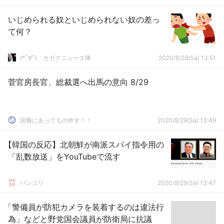
いじめられる奴といじめられない奴の差っ
て何？
(*ﾟ∀ﾟ)ゞカガクニュース隊
2020/8/29(Sa) 13:51
菅官房長官、総裁選へ出馬の意向 8/29
国難にあってもの申す！！
2020/8/29(Sa) 13:49
【韓国の反応】北朝鮮が南派スパイ指令用の
「乱数放送」をYouTubeで流す
パンコリ
2020/8/29(Sa) 13:47
「警備員が防犯カメラを装着するのは違法行
為」などと野党国会議員が防衛局に抗議