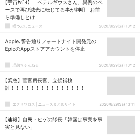
【宇宙ﾔﾊﾞｲ】 ベテルギウスさん、異例のペ
ースで再び減光に転じてる事が判明 お前
ら準備しとけ
暇つぶしニュース
2020/8/29(Sa) 13:12
Apple､警告通りフォートナイト開発元の
EpicのAppストアアカウントを停止
理想ちゃんねる
2020/8/29(Sa) 13:12
【緊急】菅官房長官、立候補検
討！！！！！！！！！！！！！！！
エクサワロス | ニュースまとめサイト
2020/8/29(Sa) 13:11
【速報】自民・ヒゲの隊長「韓国は事実を事
実と見ない」