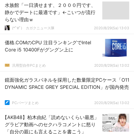
水族館「一日潰せます、２０００円です、
静かでデートに最適です」←こいつが流行
らない理由ｗ
(*ﾟ∀ﾟ)ゞカガクニュース隊
2020/8/29(Sa) 13:03
価格.COMのCPU 注目ランキングでIntel
Core i5 10400Fがグングン上に
汎用型自作PCまとめ
2020/8/29(Sa) 13:02
鏡面強化ガラスパネルを採用した数量限定PCケース「O11
DYNAMIC SPACE GREY SPECIAL EDITION」が国内発売
PCパーツまとめ
2020/8/29(Sa) 13:02
【AKB48】柏木由紀「読めないくらい最悪」
グラビア動画へのセクハラコメントに怒り
「自分の親にも言えることを書こう」