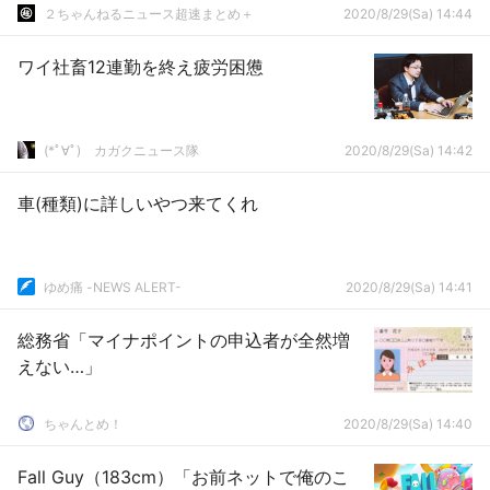
２ちゃんねるニュース超速まとめ＋
2020/8/29(Sa) 14:44
ワイ社畜12連勤を終え疲労困憊
(*ﾟ∀ﾟ)ゞカガクニュース隊
2020/8/29(Sa) 14:42
車(種類)に詳しいやつ来てくれ
ゆめ痛 -NEWS ALERT-
2020/8/29(Sa) 14:41
総務省「マイナポイントの申込者が全然増
えない…」
ちゃんとめ！
2020/8/29(Sa) 14:40
Fall Guy（183cm）「お前ネットで俺のこ