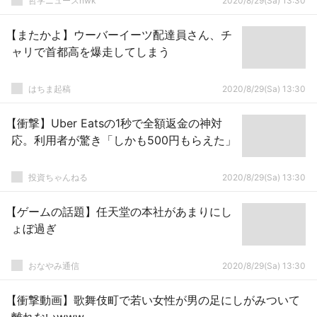
哲学ニュースnwk
2020/8/29(Sa) 13:30
【またかよ】ウーバーイーツ配達員さん、チ
ャリで首都高を爆走してしまう
はちま起稿
2020/8/29(Sa) 13:30
【衝撃】Uber Eatsの1秒で全額返金の神対
応。利用者が驚き「しかも500円もらえた」
投資ちゃんねる
2020/8/29(Sa) 13:30
【ゲームの話題】任天堂の本社があまりにし
ょぼ過ぎ
おなやみ通信
2020/8/29(Sa) 13:30
【衝撃動画】歌舞伎町で若い女性が男の足にしがみついて