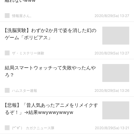
離れないwww
情報屋さん。
2020/8/29(Sa) 13:27
【洗脳実験】わずか2か月で姿を消した幻の
ゲーム「ポリビアス」
ザ・ミステリー体験
2020/8/29(Sa) 13:27
結局スマートウォッチって失敗やったんや
ろ？
ハムスター速報
2020/8/29(Sa) 13:26
【悲報】「昔人気あったアニメをリメイクす
るぞ！」→結果wwywwywwyw
(*ﾟ∀ﾟ)ゞカガクニュース隊
2020/8/29(Sa) 13:21