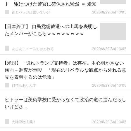
ト 駆けつけた警官に確保され騒然 ＝ 愛知
銃とバッジは置いていけ
2020/8/29(Sa) 13:05
【日本終了】 自民党総裁選への出馬を表明し
たメンバーがこちらｗｗｗｗｗｗｗｗ
あじあニュースちゃんねる
2020/8/29(Sa) 13:05
【米国】「隠れトランプ支持者」は存在、本心明かさない
傾向－調査が示唆 「現在のリベラルな観点から外れる意
見を表明するのは危険」
何でもありんす
2020/8/29(Sa) 13:05
ヒトラーは美術学校に受からなくて政治の道に進んだらし
いけどさ…
大艦巨砲主義！
2020/8/29(Sa) 13:05