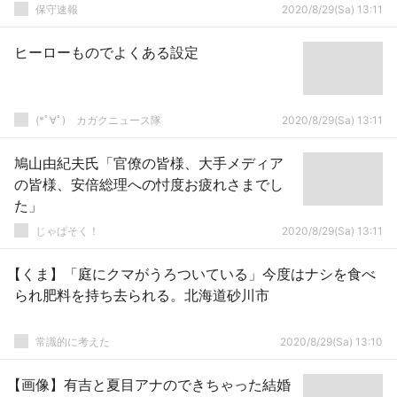
保守速報
2020/8/29(Sa) 13:11
ヒーローものでよくある設定
(*ﾟ∀ﾟ)ゞカガクニュース隊
2020/8/29(Sa) 13:11
鳩山由紀夫氏「官僚の皆様、大手メディア
の皆様、安倍総理への忖度お疲れさまでし
た」
じゃぱそく！
2020/8/29(Sa) 13:11
【くま】「庭にクマがうろついている」今度はナシを食べ
られ肥料を持ち去られる。北海道砂川市
常識的に考えた
2020/8/29(Sa) 13:10
【画像】有吉と夏目アナのできちゃった結婚