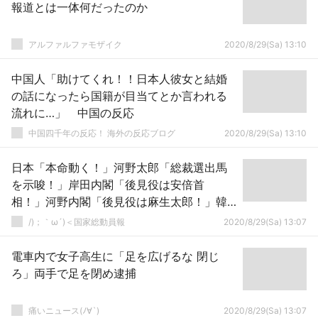
報道とは一体何だったのか
アルファルファモザイク
2020/8/29(Sa) 13:10
中国人「助けてくれ！！日本人彼女と結婚
の話になったら国籍が目当てとか言われる
流れに…」 中国の反応
中国四千年の反応！ 海外の反応ブログ
2020/8/29(Sa) 13:10
日本「本命動く！」河野太郎「総裁選出馬
を示唆！」岸田内閣「後見役は安倍首
相！」河野内閣「後見役は麻生太郎！」韓
国「あっ（察し」謎の勢力「石破勝
/)；｀ω´)＜国家総動員報
2020/8/29(Sa) 13:07
て！！！！」→
電車内で女子高生に「足を広げるな 閉じ
ろ」両手で足を閉め逮捕
痛いニュース(ﾉ∀`)
2020/8/29(Sa) 13:07