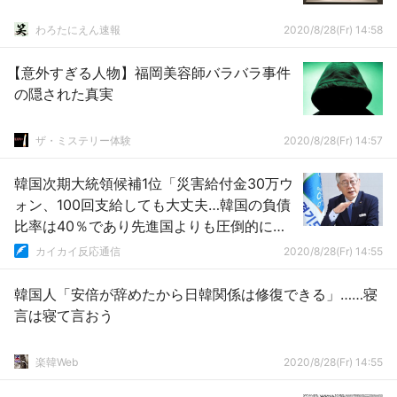
わろたにえん速報
2020/8/28(Fr) 14:58
【意外すぎる人物】福岡美容師バラバラ事件
の隠された真実
ザ・ミステリー体験
2020/8/28(Fr) 14:57
韓国次期大統領候補1位「災害給付金30万ウ
ォン、100回支給しても大丈夫…韓国の負債
比率は40％であり先進国よりも圧倒的に低
いから」＝韓国の反応
カイカイ反応通信
2020/8/28(Fr) 14:55
韓国人「安倍が辞めたから日韓関係は修復できる」……寝
言は寝て言おう
楽韓Web
2020/8/28(Fr) 14:55