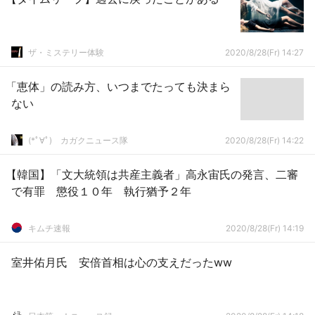
ザ・ミステリー体験
2020/8/28(Fr) 14:27
「恵体」の読み方、いつまでたっても決まら
ない
(*ﾟ∀ﾟ)ゞカガクニュース隊
2020/8/28(Fr) 14:22
【韓国】「文大統領は共産主義者」高永宙氏の発言、二審
で有罪 懲役１０年 執行猶予２年
キムチ速報
2020/8/28(Fr) 14:19
室井佑月氏 安倍首相は心の支えだったww