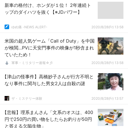
新車の格付け、ホンダが１位！ 2年連続ト
ップのダイハツを抜く【※JDパワー】
ゆめ痛 -NEWS ALERT-
2020/8/28(Fr) 13:58
米国の超人気ゲーム「Call of Duty」を中国
が検閲…PVに天安門事件の映像が1秒含まれ
ていたため！
軍事・ミリタリー速報☆彡
2020/8/28(Fr) 13:58
【津山の怪事件】高橋妙子さんが行方不明と
なり事件に関与した男女2人は自殺の謎
ザ・ミステリー体験
2020/8/28(Fr) 13:57
【悲報】理系まんさん「文系のオスは、400
円で250円の買い物をしたらお釣りが50円
と答える欠陥生物」