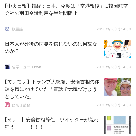
【中央日報】韓経：日本、今度は「空港報復」…韓国航空
会社の羽田空港利用を半年間阻止
脱亜論
2020/8/28(Fr) 14:30
日本人が死後の世界を信じないのは何故な
のか？
哲学ニュースnwk
2020/8/28(Fr) 14:30
【てぇてぇ】トランプ大統領、安倍首相の体
調を気にかけていた「電話で元気づけよう
としていた」
はちま起稿
2020/8/28(Fr) 14:30
【えぇ…】安倍首相辞任、ツイッターが荒れ
狂う・・・！！！！！