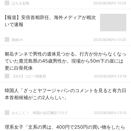
はちま起稿
2020/8/28(Fr) 13:20
【報道】安倍首相辞任、海外メディアが相次
いで速報
政経ch
2020/8/28(Fr) 13:20
剱岳チンネで男性の遺体見つかる。行方が分からなくなっ
ていた鹿児島県の45歳男性か。現場から50m下の崖には
更に白骨死体
【2ch】コピペ情報局
2020/8/28(Fr) 13:18
韓国人「ざっとヤフージャパンのコメントを見ると有力日
本首相候補がこの2人らしい」
かんこく！ 韓国の反応翻訳ブログ
2020/8/28(Fr) 13:15
理系女子「文系の男は、400円で250円の買い物をしたら