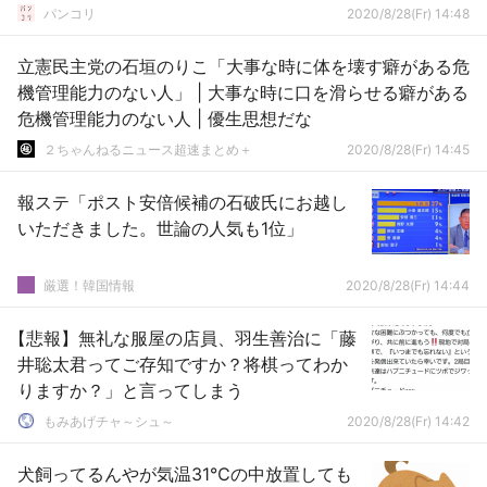
パンコリ
2020/8/28(Fr) 14:48
立憲民主党の石垣のりこ「大事な時に体を壊す癖がある危
機管理能力のない人」 | 大事な時に口を滑らせる癖がある
危機管理能力のない人 | 優生思想だな
２ちゃんねるニュース超速まとめ＋
2020/8/28(Fr) 14:45
報ステ「ポスト安倍候補の石破氏にお越し
いただきました。世論の人気も1位」
厳選！韓国情報
2020/8/28(Fr) 14:44
【悲報】無礼な服屋の店員、羽生善治に「藤
井聡太君ってご存知ですか？将棋ってわか
りますか？」と言ってしまう
もみあげチャ～シュ～
2020/8/28(Fr) 14:42
犬飼ってるんやが気温31℃の中放置しても