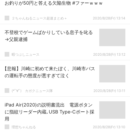
お釣りが50円と答える欠陥生物 #ファーｗｗｗ
２ちゃんねるニュース超速まとめ＋
2020/8/28(Fr) 13:14
不登校でゲームばかりしている息子を叱る
→父親逮捕
暇つぶしニュース
2020/8/28(Fr) 13:12
【悲報】川崎に初めて来たぼく、川崎市バス
の運転手の態度が悪すぎて泣く
(*ﾟ∀ﾟ)ゞカガクニュース隊
2020/8/28(Fr) 13:11
iPad Air(2020)の説明書流出 電源ボタン
に指紋リーダー内蔵､USB Type-Cポート採
用
理想ちゃんねる
2020/8/28(Fr) 13:10