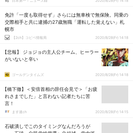
日本第一！ニュース録
2020/8/28(Fr) 14:18
免許「一度も取得せず」さらには無車検で無保険。同乗の
交際相手と共に逮捕の27歳無職「運転した覚えない」札
幌市
【2ch】コピペ情報局
2020/8/28(Fr) 14:18
【悲報】 ジョジョの主人公チーム、ヒーラー
がいないと辛い
ゴールデンタイムズ
2020/8/28(Fr) 14:18
【橋下徹】＜安倍首相の辞任会見で＞「お疲
れさまでした」と言わない記者たちに苦
言！
ます速ch
2020/8/28(Fr) 14:15
石破潰しでこのタイミングなんだろうが