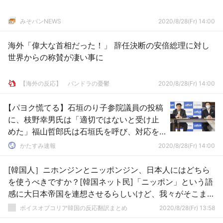
みそパンNEWS
2020/8/28(Fr) 14:00
海外「偉大な首相だった！」 辞任決断の安倍総理に対し
世界からの称賛が凄い事に
【海外の反応】 パンドラの憂鬱
2020/8/28(Fr) 14:00
【パヨク慌てる】石垣のり子参院議員の投稿
に、枝野幸男氏は「適切ではないと受け止
めた」福山哲郎氏は石垣氏を呼び、対応を
検討するよう指示した。
かたすみ速報
2020/8/28(Fr) 14:00
[韓国人］ニホンジンとニッポンジン、日本人にはどちら
を使うべきですか？[韓国ネット民]「ニッポン」という語
感に大日本帝国を連想させるらしいけど、我々がそこまで
配慮する必要はないだろう
ボイスオブコリア韓国の反応翻訳まとめ
2020/8/28(Fr) 13:58