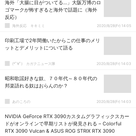
海外「大腸に目がついてる…」大阪万博のロ
ゴマークが怖すぎると海外で話題に（海外
反応）
­海外反応 キキミミ
2020/8/28(Fr) 14:05
印刷工場で2年間働いたからこの仕事のメリ
ットとデメリットについて語る
(*ﾟ∀ﾟ)ゞカガクニュース隊
2020/8/28(Fr) 14:03
昭和歌謡好きな奴、７０年代～８０年代の
邦楽語れる奴はおらんのか？
あのころの
2020/8/28(Fr) 14:03
NVIDIA GeForce RTX 3090カスタムグラフィックスカー
ドがオンラインで早期リストが発見される – Colorful
RTX 3090 Vulcan & ASUS ROG STRIX RTX 3090