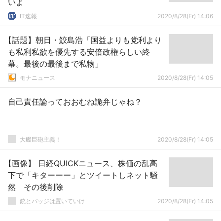
いよ
IT速報
2020/8/28(Fr) 14:06
【話題】朝日・鮫島浩「国益よりも党利より
も私利私欲を優先する安倍政権らしい終
幕。最後の最後まで私物」
モナニュース
2020/8/28(Fr) 14:05
自己責任論っておおむね詭弁じゃね？
大艦巨砲主義！
2020/8/28(Fr) 14:05
【画像】 日経QUICKニュース、株価の乱高
下で「キターーー」とツイートしネット騒
然 その後削除
銃とバッジは置いていけ
2020/8/28(Fr) 14:05