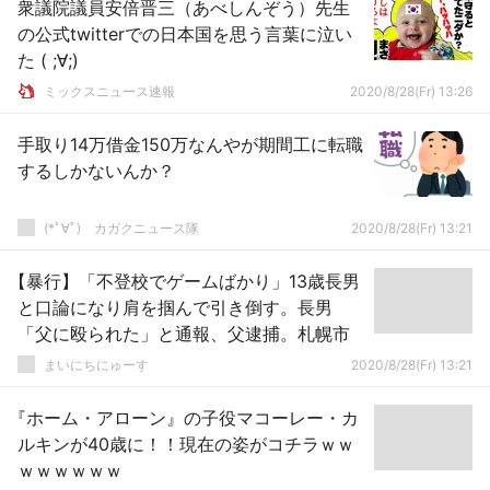
衆議院議員安倍晋三（あべしんぞう）先生
の公式twitterでの日本国を思う言葉に泣い
た ( ;∀;)
ミックスニュース速報
2020/8/28(Fr) 13:26
手取り14万借金150万なんやが期間工に転職
するしかないんか？
(*ﾟ∀ﾟ)ゞカガクニュース隊
2020/8/28(Fr) 13:21
【暴行】「不登校でゲームばかり」13歳長男
と口論になり肩を掴んで引き倒す。長男
「父に殴られた」と通報、父逮捕。札幌市
まいにちにゅーす
2020/8/28(Fr) 13:21
『ホーム・アローン』の子役マコーレー・カ
ルキンが40歳に！！現在の姿がコチラｗｗ
ｗｗｗｗｗｗ