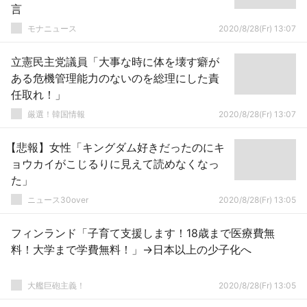
言
モナニュース
2020/8/28(Fr) 13:07
立憲民主党議員「大事な時に体を壊す癖が
ある危機管理能力のないのを総理にした責
任取れ！」
厳選！韓国情報
2020/8/28(Fr) 13:07
【悲報】女性「キングダム好きだったのにキ
ョウカイがこじるりに見えて読めなくなっ
た」
ニュース30over
2020/8/28(Fr) 13:05
フィンランド「子育て支援します！18歳まで医療費無
料！大学まで学費無料！」→日本以上の少子化へ
大艦巨砲主義！
2020/8/28(Fr) 13:05