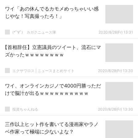
ワイ「あの休んでるカモメめっちゃいい感
じやな！写真撮ったろ！」
(*ﾟ∀ﾟ)ゞカガクニュース隊
2020/8/28(Fr) 13:31
【首相辞任】立憲議員のツイート、流石にマ
ズかったｗｗｗｗｗｗｗｗ
エクサワロス | ニュースまとめサイト
2020/8/28(Fr) 13:30
ワイ、オンラインカジノで4000円勝っただ
けで脳汁が出るｗｗｗｗｗｗｗｗｗｗ
投資ちゃんねる
2020/8/28(Fr) 13:30
三作以上ヒット作を書いてる漫画家やラノ
ベ作家って極端に少ないよな？