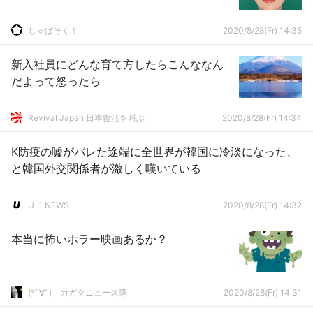
じゃぱそく！
2020/8/28(Fr) 14:35
新入社員にどんな育て方したらこんななん
だよって怒ったら
Revival Japan 日本復活を叫ぶ
2020/8/28(Fr) 14:34
K防疫の嘘がバレた途端に全世界が韓国に冷淡になった、
と韓国外交関係者が激しく嘆いている
U-1 NEWS
2020/8/28(Fr) 14:32
本当に怖いホラー映画あるか？
(*ﾟ∀ﾟ)ゞカガクニュース隊
2020/8/28(Fr) 14:31