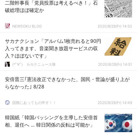
二階幹事長「党員投票は考えるべき！」石
破総理ほぼ確定か
NEWSOKU BLOG
2020/8/28(Fr) 14:53
サカナクション「アルバム1枚売れると90円
入ってきます、音楽聞き放題サービスの収
入？ほぼないです」
(*ﾟ∀ﾟ)ゞカガクニュース隊
2020/8/28(Fr) 14:51
安倍晋三｢憲法改正できなかった、国民・世論が盛り上が
らなかった｣ 8/28
国難にあってもの申す！！
2020/8/28(Fr) 14:49
韓国紙「韓国バッシングを主導した安倍首
相、退任へ ... 韓日関係の反転は可能か」