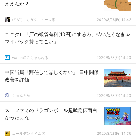
ええんか？
(*ﾟ∀ﾟ)ゞカガクニュース隊
2020/8/28(Fr) 14:42
ユニクロ「店の紙袋有料(10円)にするわ、払いたくなきゃ
マイバック持ってこい」
watch＠２ちゃんねる
2020/8/28(Fr) 14:40
中国当局「辞任してほしくない」 日中関係
改善を評価…
ちゃんとめ！
2020/8/28(Fr) 14:40
スーファミのドラゴンボール超武闘伝面白
かったよな
ゴールデンタイムズ
2020/8/28(Fr) 14:39