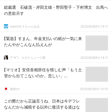
総裁選 石破茂・岸田文雄・野田聖子・下村博文 出馬へ
の意欲示す
watch＠２ちゃんねる
2020/8/28(Fr) 14:11
【緊急】すまん、年金支払いの紙が一気に来
たんやがこんなん払えんが
(*ﾟ∀ﾟ)ゞカガクニュース隊
2020/8/28(Fr) 14:11
【マリオ】安倍首相辞任を惜しむ声「もう土
管から出てこないのか。悲しい」…
政経ch
2020/8/28(Fr) 14:10
この際だから正論言うね、日本は今デフレ
なんだから減税する以外に復活する道はな