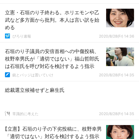
立憲・石垣のり子終わる。ホリエモンや乙
武など多方面から批判。本人は言い訳を始
める
ぴろり速報
2020/8/28(Fr) 14:36
石垣のり子議員の安倍首相への中傷投稿、
枝野幸男氏が「適切ではない」福山哲郎氏
は石垣氏を呼び対応を検討するよう指示
銃とバッジは置いていけ
2020/8/28(Fr) 14:35
総裁選立候補せずと麻生氏
常識的に考えた
2020/8/28(Fr) 14:35
【立憲】石垣のり子の下劣投稿に、枝野幸男
「適切ではない」対応を検討するよう指示