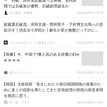
～ 石破、自民党総裁選へ立候補、党内派
閥では石破派が優勢、石破総理誕生か
反日愚国 恨寓瘻
2020/8/28(Fr) 14:15
総裁選石破茂・岸田文雄・野田聖子・下村博文出馬への意
欲示す | 消去法で岸田か | 麻生か菅が無難だってのに…
２ちゃんねるニュース超速まとめ＋
2020/8/28(Fr) 14:14
【画像】今、中国で1番人気のある俳優の顔w
w w w w
暇つぶしニュース
2020/8/28(Fr) 14:12
【韓国】大統領府「長きにわたり韓日両国関係の発展のた
めに多くの役割を果たしてきた安倍総理の突然の辞意表明
を残念に思う」
笑 韓 ブログ
2020/8/28(Fr) 14:11