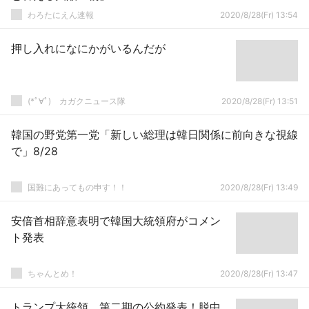
わろたにえん速報
2020/8/28(Fr) 13:54
押し入れになにかがいるんだが
(*ﾟ∀ﾟ)ゞカガクニュース隊
2020/8/28(Fr) 13:51
韓国の野党第一党「新しい総理は韓日関係に前向きな視線
で」8/28
国難にあってもの申す！！
2020/8/28(Fr) 13:49
安倍首相辞意表明で韓国大統領府がコメン
ト発表
ちゃんとめ！
2020/8/28(Fr) 13:47
トランプ大統領、第二期の公約発表！脱中