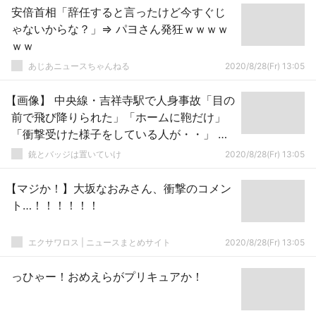
安倍首相「辞任すると言ったけど今すぐじ
ゃないからな？」⇒ パヨさん発狂ｗｗｗｗ
ｗｗ
あじあニュースちゃんねる
2020/8/28(Fr) 13:05
【画像】 中央線・吉祥寺駅で人身事故「目の
前で飛び降りられた」「ホームに鞄だけ」
「衝撃受けた様子をしている人が・・」 緊
急車両集結で騒然
銃とバッジは置いていけ
2020/8/28(Fr) 13:05
【マジか！】大坂なおみさん、衝撃のコメン
ト…！！！！！！
エクサワロス | ニュースまとめサイト
2020/8/28(Fr) 13:05
っひゃー！おめえらがプリキュアか！