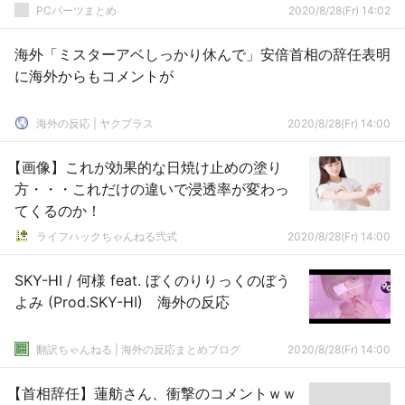
PCパーツまとめ
2020/8/28(Fr) 14:02
海外「ミスターアベしっかり休んで」安倍首相の辞任表明
に海外からもコメントが
海外の反応 | ヤクプラス
2020/8/28(Fr) 14:00
【画像】これが効果的な日焼け止めの塗り
方・・・これだけの違いで浸透率が変わっ
てくるのか！
ライフハックちゃんねる弐式
2020/8/28(Fr) 14:00
SKY-HI / 何様 feat. ぼくのりりっくのぼう
よみ (Prod.SKY-HI) 海外の反応
翻訳ちゃんねる | 海外の反応まとめブログ
2020/8/28(Fr) 14:00
【首相辞任】蓮舫さん、衝撃のコメントｗｗ