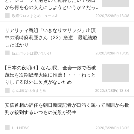
ど、シューッて泡もので乾杯したい！明日
から何を心の支えにしようというか？だっ
て長かったんだよ？」
政経ワロスまとめニュース♪
2020/8/28(Fr) 13:38
リアリティ番組「いきなりマリッジ」出演
中の濱崎麻莉亜さん（23）急逝 最近結婚
したばかり
銃とバッジは置いていけ
2020/8/28(Fr) 13:35
【日本の夜明け】なんJ民、全会一致で石破
茂氏を次期総理大臣に推薦！・・・ねっと
りしてる以外に欠点がないため
なんJ政治ネタまとめ
2020/8/28(Fr) 13:34
安倍首相の辞任を朝日新聞記者が口汚く罵って周囲から批
判が殺到するいつもの光景が発生
U-1 NEWS
2020/8/28(Fr) 13:32