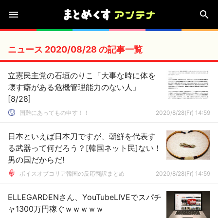
ニュース 2020/08/28 の記事一覧
立憲民主党の石垣のりこ「大事な時に体を
壊す癖がある危機管理能力のない人」
[8/28]
国難にあってもの申す！！
2020/8/28(Fr) 14:59
日本といえば日本刀ですが、朝鮮を代表す
る武器って何だろう？[韓国ネット民]ない！
男の国だからだ!
ボイスオブコリア韓国の反応翻訳まとめ
2020/8/28(Fr) 14:59
ELLEGARDENさん、YouTubeLIVEでスパチ
ャ1300万円稼ぐｗｗｗｗｗ