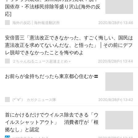
国依存・不法移民排除等盛り沢山[海外の反
応]
海外の反応 | 海外報道翻訳所
2020/8/28(Fr) 13:46
安倍晋三「憲法改正できなかった、すごく悔しい、国民は
憲法改正を求めてないんだな、と悟った」 | その前にデフ
レ脱却できなかったことを悔やめよ
２ちゃんねるニュース超速まとめ＋
2020/8/28(Fr) 13:44
お前らが金持ちだったら東京都心住むか〓
(*ﾟ∀ﾟ)ゞカガクニュース隊
2020/8/28(Fr) 13:42
首にかけるだけでウイルス除去できる「ウ
イルスシャットアウト」 消費者庁が「根
拠なし」と認定