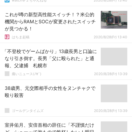
watch＠２ちゃんねる
2020/8/28(Fr) 13:40
これが噂の新型高性能スイッチ！？米公的
機関からRAMとSOCが変更されたスイッチ
が見つかる！
はちま起稿
2020/8/28(Fr) 13:40
「不登校でゲームばかり」13歳長男と口論に
なり引き倒す。長男「父に殴られた」と通
報、父逮捕 札幌市
痛いニュース(ﾉ∀`)
2020/8/28(Fr) 13:39
38歳男、元交際相手の女性をヌンチャクで
殴り殺害
ゴールデンタイムズ
2020/8/28(Fr) 13:39
室井佑月、安倍首相の辞任に「不謹慎だけ