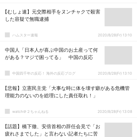
【むしょ速】元交際相手をヌンチャクで殺害
した容疑で無職逮捕
ハムスター速報
2020/8/28(Fr) 13:10
中国人「日本人が喜ぶ中国のお土産って何
がある？マジで困ってる」 中国の反応
中国四千年の反応！ 海外の反応ブログ
2020/8/28(Fr) 13:10
【悲報】立憲民主党「大事な時に体を壊す癖がある危機管
理能力のないのを総理にした責任取れ！」
watch＠２ちゃんねる
2020/8/28(Fr) 13:08
【話題】橋下徹、安倍首相の辞任会見で「お
疲れさまでした」と言わない記者たちに苦