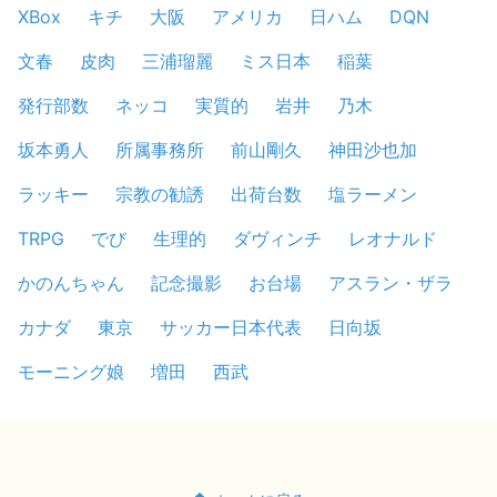
XBox
キチ
大阪
アメリカ
日ハム
DQN
文春
皮肉
三浦瑠麗
ミス日本
稲葉
発行部数
ネッコ
実質的
岩井
乃木
坂本勇人
所属事務所
前山剛久
神田沙也加
ラッキー
宗教の勧誘
出荷台数
塩ラーメン
TRPG
でび
生理的
ダヴィンチ
レオナルド
かのんちゃん
記念撮影
お台場
アスラン・ザラ
カナダ
東京
サッカー日本代表
日向坂
モーニング娘
増田
西武