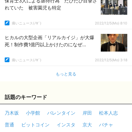
保育士3人による虐待行為 たびたび目撃さ
れていた 被害園児も特定
痛いニュース(ﾉ∀`)
2022/12/5(Mo) 8:10
ヒカルの大型企画「リアルカイジ」が大爆
死！制作費1億円以上かけたのになぜ…
痛いニュース(ﾉ∀`)
2022/12/5(Mo) 3:18
もっと見る
話題のキーワード
乃木坂
小学館
バレンタイン
岸田
松本人志
普通
ビットコイン
インスタ
京大
バチャ