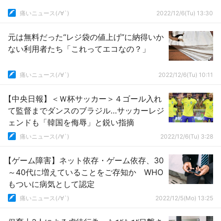
痛いニュース(ﾉ∀`)
2022/12/6(Tu) 13:30
元は無料だった“レジ袋の値上げ”に納得いか
ない利用者たち「これってエコなの？」
痛いニュース(ﾉ∀`)
2022/12/6(Tu) 10:11
【中央日報】＜Ｗ杯サッカー＞４ゴール入れ
て監督までダンスのブラジル…サッカーレジ
ェンドも「韓国を侮辱」と鋭い指摘
痛いニュース(ﾉ∀`)
2022/12/6(Tu) 3:28
【ゲーム障害】ネット依存・ゲーム依存、30
～40代に増えていることをご存知か WHO
もついに病気として認定
痛いニュース(ﾉ∀`)
2022/12/5(Mo) 13:25