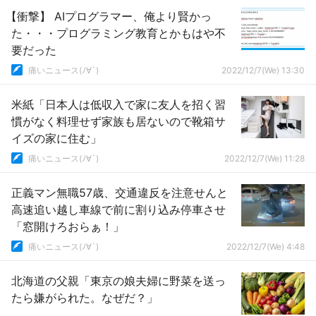
【衝撃】 AIプログラマー、俺より賢かっ
た・・・プログラミング教育とかもはや不
要だった
痛いニュース(ﾉ∀`)
2022/12/7(We) 13:30
米紙「日本人は低収入で家に友人を招く習
慣がなく料理せず家族も居ないので靴箱サ
イズの家に住む」
痛いニュース(ﾉ∀`)
2022/12/7(We) 11:28
正義マン無職57歳、交通違反を注意せんと
高速追い越し車線で前に割り込み停車させ
「窓開けろおらぁ！」
痛いニュース(ﾉ∀`)
2022/12/7(We) 4:48
北海道の父親「東京の娘夫婦に野菜を送っ
たら嫌がられた。なぜだ？」