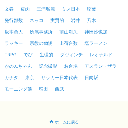
文春
皮肉
三浦瑠麗
ミス日本
稲葉
発行部数
ネッコ
実質的
岩井
乃木
坂本勇人
所属事務所
前山剛久
神田沙也加
ラッキー
宗教の勧誘
出荷台数
塩ラーメン
TRPG
でび
生理的
ダヴィンチ
レオナルド
かのんちゃん
記念撮影
お台場
アスラン・ザラ
カナダ
東京
サッカー日本代表
日向坂
モーニング娘
増田
西武
ホームに戻る