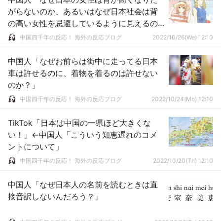
がらないのか、あるいはなぜ日本社会は背
の高い女性を忌避しているように見えるの
か？」
中国四千年の反応！ 海外の反応ブログ
2022/10/26(We) 12:10
中国人「なぜお前らは街中に走ってる日本
車は許せるのに、着物を着るのは許せない
のか？」
中国四千年の反応！ 海外の反応ブログ
2022/10/24(Mo) 12:10
TikTok「日本は中国の一県ほど大きくな
い！」←中国人「こういう知恵遅れのコメ
ントについて」
中国四千年の反応！ 海外の反応ブログ
2022/10/20(Th) 12:10
中国人「なぜ日本人の名前を読むときは直
接音訳しないんだろう？」