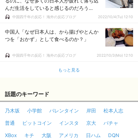
るのに、なぜ多くの日本人が疲れて落ち込
んだ生活をしていると感じるのだろう
か？」
中国四千年の反応！ 海外の反応ブログ
2022/10/4(Tu) 12:10
中国人「なぜ日本人は、から揚げやとんか
つを「おかず」として食べるのか？」
中国四千年の反応！ 海外の反応ブログ
2022/10/3(Mo) 12:10
もっと見る
話題のキーワード
乃木坂
小学館
バレンタイン
岸田
松本人志
普通
ビットコイン
インスタ
京大
バチャ
XBox
キチ
大阪
アメリカ
日ハム
DQN