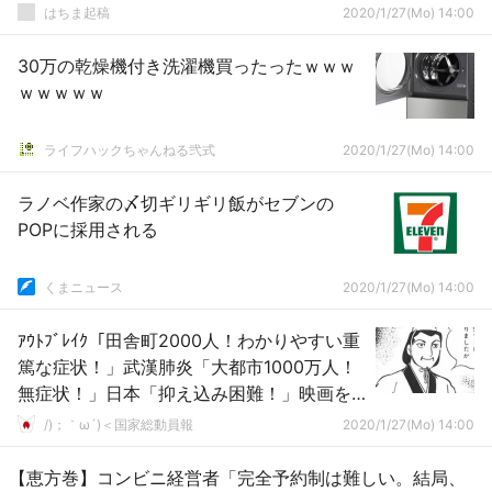
はちま起稿
2020/1/27(Mo) 14:00
30万の乾燥機付き洗濯機買ったったｗｗｗ
ｗｗｗｗｗ
ライフハックちゃんねる弐式
2020/1/27(Mo) 14:00
ラノベ作家の〆切ギリギリ飯がセブンの
POPに採用される
くまニュース
2020/1/27(Mo) 14:00
ｱｳﾄﾌﾞﾚｲｸ「田舎町2000人！わかりやすい重
篤な症状！」武漢肺炎「大都市1000万人！
無症状！」日本「抑え込み困難！」映画を
超える→
/)；｀ω´)＜国家総動員報
2020/1/27(Mo) 14:00
【恵方巻】コンビニ経営者「完全予約制は難しい。結局、