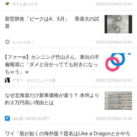
何でもありんす
2020/1/27(Mo) 14:44
新型肺炎「ピークは4、5月」 香港大の試
算
ちゃんとめ！
2020/1/27(Mo) 14:44
【ファーw】カンニング竹山さん、東出の不
倫報道に「ダメと分かってても好きになっ
ちゃう」ｗ
(*ﾟ∀ﾟ)ゞカガクニュース隊
2020/1/27(Mo) 14:40
なぜ北海道だけ新車価格が違う？ 本州より
約２万円高い理由とは
ゆめ痛 -NEWS ALERT-
2020/1/27(Mo) 14:39
ワイ「龍が如くの海外版？題名はLike a Dragonとかやろ