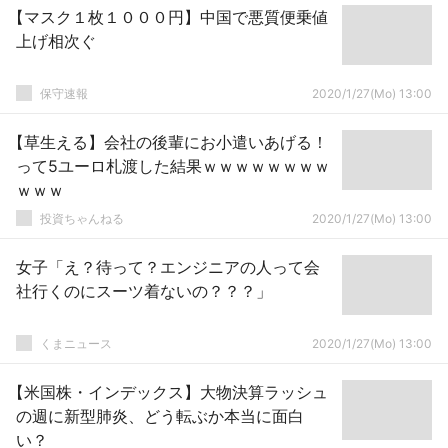
【マスク１枚１０００円】中国で悪質便乗値
上げ相次ぐ
保守速報
2020/1/27(Mo) 13:00
【草生える】会社の後輩にお小遣いあげる！
って5ユーロ札渡した結果ｗｗｗｗｗｗｗｗ
ｗｗｗ
投資ちゃんねる
2020/1/27(Mo) 13:00
女子「え？待って？エンジニアの人って会
社行くのにスーツ着ないの？？？」
くまニュース
2020/1/27(Mo) 13:00
【米国株・インデックス】大物決算ラッシュ
の週に新型肺炎、どう転ぶか本当に面白
い？