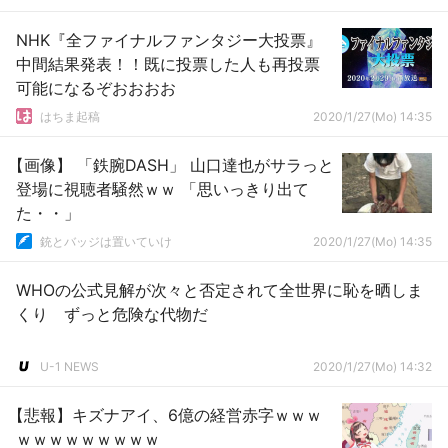
NHK『全ファイナルファンタジー大投票』
中間結果発表！！既に投票した人も再投票
可能になるぞおおおお
はちま起稿
2020/1/27(Mo) 14:35
【画像】 「鉄腕DASH」 山口達也がサラっと
登場に視聴者騒然ｗｗ 「思いっきり出て
た・・」
銃とバッジは置いていけ
2020/1/27(Mo) 14:35
WHOの公式見解が次々と否定されて全世界に恥を晒しま
くり ずっと危険な代物だ
U-1 NEWS
2020/1/27(Mo) 14:32
【悲報】キズナアイ、6億の経営赤字ｗｗｗ
ｗｗｗｗｗｗｗｗｗ