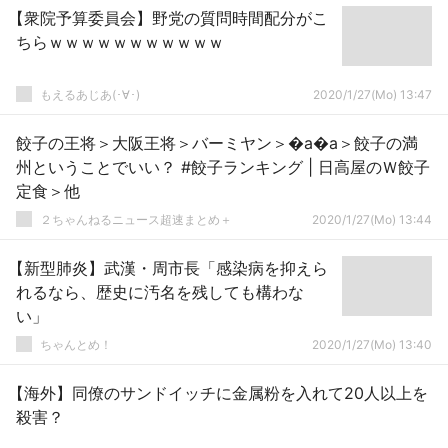
【衆院予算委員会】野党の質問時間配分がこ
ちらｗｗｗｗｗｗｗｗｗｗｗ
もえるあじあ(･∀･)
2020/1/27(Mo) 13:47
餃子の王将＞大阪王将＞バーミヤン＞�a�a＞餃子の満
州ということでいい？ #餃子ランキング | 日高屋のＷ餃子
定食＞他
２ちゃんねるニュース超速まとめ＋
2020/1/27(Mo) 13:44
【新型肺炎】武漢・周市長「感染病を抑えら
れるなら、歴史に汚名を残しても構わな
い」
ちゃんとめ！
2020/1/27(Mo) 13:40
【海外】同僚のサンドイッチに金属粉を入れて20人以上を
殺害？