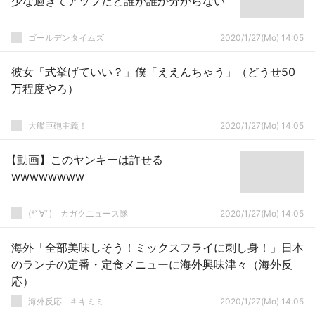
少な過ぎてアップだと誰が誰か分からない
ゴールデンタイムズ
2020/1/27(Mo) 14:05
彼女「式挙げていい？」僕「ええんちゃう」（どうせ50
万程度やろ）
大艦巨砲主義！
2020/1/27(Mo) 14:05
【動画】このヤンキーは許せる
wwwwwwww
(*ﾟ∀ﾟ)ゞカガクニュース隊
2020/1/27(Mo) 14:05
海外「全部美味しそう！ミックスフライに刺し身！」日本
のランチの定番・定食メニューに海外興味津々（海外反
応）
­海外反応 キキミミ
2020/1/27(Mo) 14:05