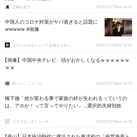
正義の見方
2020/1/27(Mo) 14:15
中国人のコロナ対策がヤバ過ぎると話題に
wwwww #画像
２ちゃんねるニュース超速まとめ＋
2020/1/27(Mo) 14:14
【画像】中国中央テレビ、頭がおかしくなるｗｗｗｗｗｗ
ｗｗ
暇つぶしニュース
2020/1/27(Mo) 14:12
橋下徹「姓が変わる事で家族の絆が失われるっていうの
は、アホか！って言ってやりたい」…選択的夫婦別姓
ゴタゴタシタニュース
2020/1/27(Mo) 14:12
【釜山】日本統治時代に建設された東洋初の「統営海底ト