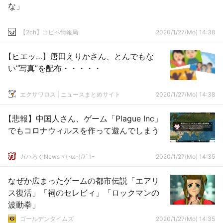
な」
【2ch】コピペ情報局
2020/1/27(Mo) 14:38
【ヒエッ…】唐田えりかさん、とんでもな
い”写真”を配布・・・・・
エクサワロス | ニュースまとめサイト
2020/1/27(Mo) 14:38
【悲報】中国人さん、ゲーム「Plague Inc」
でもコロナウィルスを作って遊んでしまう
ガハろぐNewsヽ(･ω･)/ｽﾞｺｰ
2020/1/27(Mo) 14:35
なぜか広まったゲームの都市伝説「エアリ
ス復活」「祠のセレビィ」「ロックマンの
波動拳」
ゴールデンタイムズ
2020/1/27(Mo) 14:35