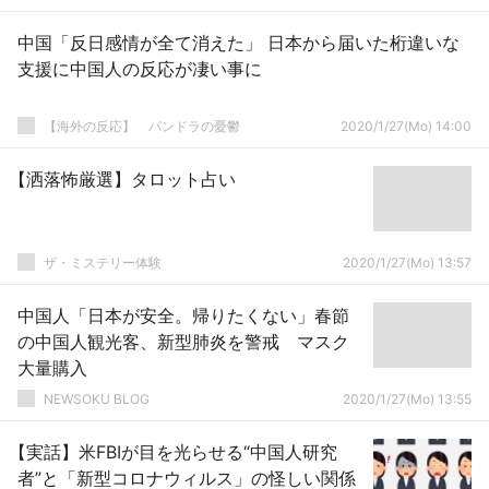
中国「反日感情が全て消えた」 日本から届いた桁違いな
支援に中国人の反応が凄い事に
【海外の反応】 パンドラの憂鬱
2020/1/27(Mo) 14:00
【洒落怖厳選】タロット占い
ザ・ミステリー体験
2020/1/27(Mo) 13:57
中国人「日本が安全。帰りたくない」春節
の中国人観光客、新型肺炎を警戒 マスク
大量購入
NEWSOKU BLOG
2020/1/27(Mo) 13:55
【実話】米FBIが目を光らせる“中国人研究
者”と「新型コロナウィルス」の怪しい関係