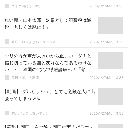
ネトウヨにゅーす。
2020/1/27(Mo) 13:38
れい新・山本太郎「対案として消費税は減
税、もしくは廃止！」
政経ワロスまとめニュース♪
2020/1/27(Mo) 13:38
ウリの方が声が大きいから正しいニダ！と
信じ切っている国と友好なんてあるわけな
い ～ 韓国の“ウソ”徹底論破へ！「領土・
主権展示館」をリニューアル「韓国と同じ
反日愚国 恨寓瘻
2020/1/27(Mo) 13:38
ことをする国が増えたら…世界は混乱してし
まうね」
【動画】 ダルビッシュ、とても危険な人に出
会ってしまうｗｗ
銃とバッジは置いていけ
2020/1/27(Mo) 13:35
【衝撃】岡田圭右の娘・岡田結実「バラエテ