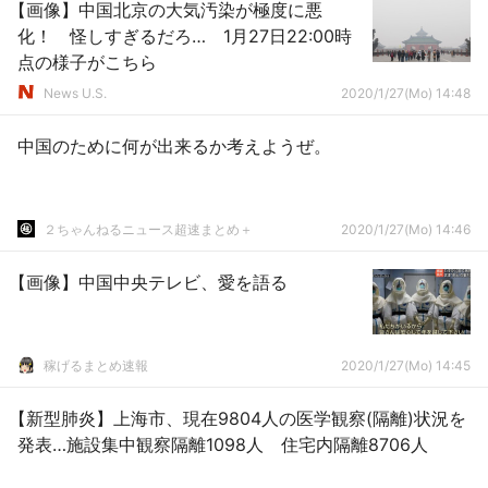
【画像】中国北京の大気汚染が極度に悪
化！ 怪しすぎるだろ… 1月27日22:00時
点の様子がこちら
News U.S.
2020/1/27(Mo) 14:48
中国のために何が出来るか考えようぜ。
２ちゃんねるニュース超速まとめ＋
2020/1/27(Mo) 14:46
【画像】中国中央テレビ、愛を語る
稼げるまとめ速報
2020/1/27(Mo) 14:45
【新型肺炎】上海市、現在9804人の医学観察(隔離)状況を
発表…施設集中観察隔離1098人 住宅内隔離8706人