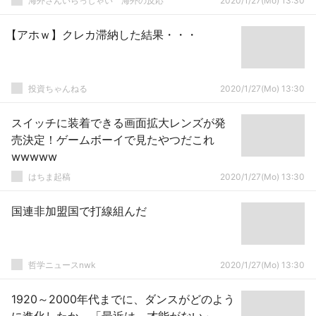
海外さんいらっしゃい 海外の反応
2020/1/27(Mo) 13:30
【アホｗ】クレカ滞納した結果・・・
投資ちゃんねる
2020/1/27(Mo) 13:30
スイッチに装着できる画面拡大レンズが発
売決定！ゲームボーイで見たやつだこれ
wwwww
はちま起稿
2020/1/27(Mo) 13:30
国連非加盟国で打線組んだ
哲学ニュースnwk
2020/1/27(Mo) 13:30
1920～2000年代までに、ダンスがどのよう