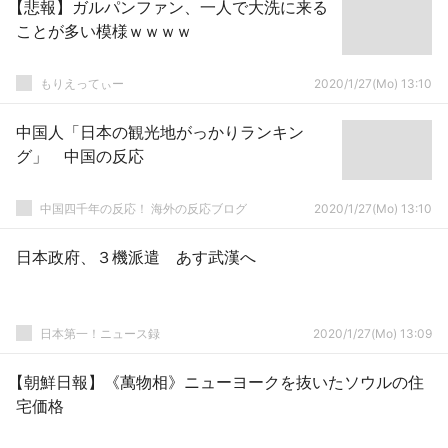
【悲報】ガルパンファン、一人で大洗に来る
ことが多い模様ｗｗｗｗ
もりえってぃー
2020/1/27(Mo) 13:10
中国人「日本の観光地がっかりランキン
グ」 中国の反応
中国四千年の反応！ 海外の反応ブログ
2020/1/27(Mo) 13:10
日本政府、３機派遣 あす武漢へ
日本第一！ニュース録
2020/1/27(Mo) 13:09
【朝鮮日報】《萬物相》ニューヨークを抜いたソウルの住
宅価格