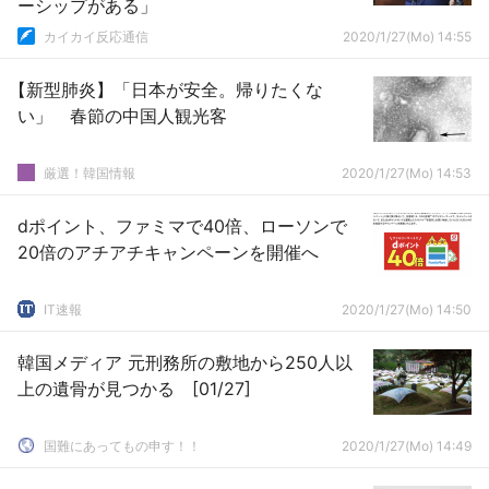
ーシップがある」
カイカイ反応通信
2020/1/27(Mo) 14:55
【新型肺炎】「日本が安全。帰りたくな
い」 春節の中国人観光客
厳選！韓国情報
2020/1/27(Mo) 14:53
dポイント、ファミマで40倍、ローソンで
20倍のアチアチキャンペーンを開催へ
IT速報
2020/1/27(Mo) 14:50
韓国メディア 元刑務所の敷地から250人以
上の遺骨が見つかる [01/27]
国難にあってもの申す！！
2020/1/27(Mo) 14:49