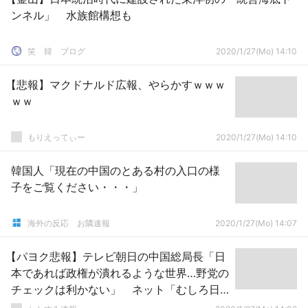
ンネル」 水族館構想も
笑 韓 ブログ
2020/1/27(Mo) 14:10
【悲報】マクドナルド広報、やらかすｗｗｗ
ｗｗ
もりえってぃー
2020/1/27(Mo) 14:10
韓国人「現在の中国のとある村の入口の様
子をご覧ください・・・」
海外の反応 お隣速報
2020/1/27(Mo) 14:07
【パヨク悲報】テレビ朝日の中国総局長「日
本であれば政権が潰れるような世界…野党の
チェックは利かない」 ネット「むしろ日
本では野党が邪魔を…