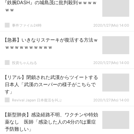
『鉄腕DASH』の城島茂に批判殺到ｗｗｗｗ
ｗｗ
事件ファイル24時
2020/1/27(Mo) 14:00
【急募】いきなりステーキが復活する方法ｗ
ｗｗｗｗｗｗｗｗｗｗ
投資ちゃんねる
2020/1/27(Mo) 14:00
【リアル】閉鎖された武漢からツイートする
日本人「武漢のスーパーの様子がこちらで
す」
Revival Japan 日本復活を叫ぶ
2020/1/27(Mo) 14:00
【新型肺炎】感染経路不明、ワクチンや特効
薬なし 医師「感染した人の4分の1は重症
予防難しい」