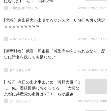
になった(´・ω・`;)ｽﾄﾚｽﾏｯﾊ
汎用型自作PCまとめ
2020/1/27(Mo) 14:02
【悲報】東出昌大が出演するサンスターＣＭ打ち切り決定
ｗｗｗｗｗｗｗｗｗ
watch＠２ちゃんねる
2020/1/27(Mo) 14:02
【新型肺炎】武漢・周市長「感染病を抑えられるなら、歴
史に汚名を残しても構わない」
何でもありんす
2020/1/27(Mo) 14:01
【1/27】今日の出来事まとめ 河野大臣「え
っ、俺、番組提供しちゃってる」「大切な
京都に共産党の市長はNO！」らが話題
おーるじゃんる
2020/1/27(Mo) 14:00