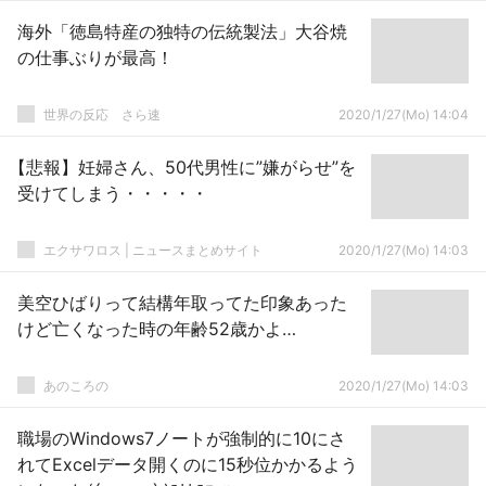
海外「徳島特産の独特の伝統製法」大谷焼
の仕事ぶりが最高！
世界の反応 さら速
2020/1/27(Mo) 14:04
【悲報】妊婦さん、50代男性に”嫌がらせ”を
受けてしまう・・・・・
エクサワロス | ニュースまとめサイト
2020/1/27(Mo) 14:03
美空ひばりって結構年取ってた印象あった
けど亡くなった時の年齢52歳かよ…
あのころの
2020/1/27(Mo) 14:03
職場のWindows7ノートが強制的に10にさ
れてExcelデータ開くのに15秒位かかるよう