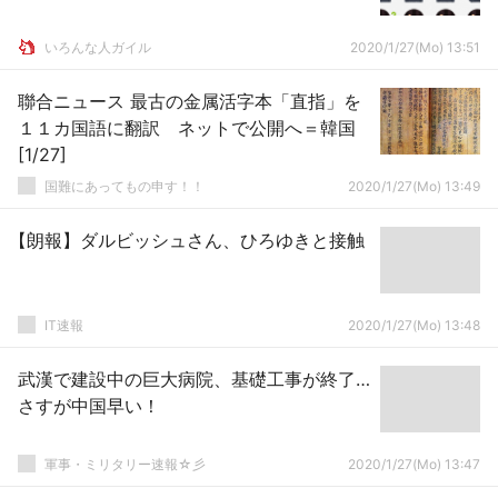
いろんな人ガイル
2020/1/27(Mo) 13:51
聯合ニュース 最古の金属活字本「直指」を
１１カ国語に翻訳 ネットで公開へ＝韓国
[1/27]
国難にあってもの申す！！
2020/1/27(Mo) 13:49
【朗報】ダルビッシュさん、ひろゆきと接触
IT速報
2020/1/27(Mo) 13:48
武漢で建設中の巨大病院、基礎工事が終了…
さすが中国早い！
軍事・ミリタリー速報☆彡
2020/1/27(Mo) 13:47