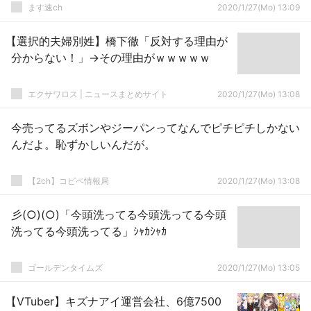
ます速ch
2020/1/27(Mo) 13:09
【選択的夫婦別姓】橋下徹「反対する理由が
分からない！」→その理由がｗｗｗｗｗ
エクサワロス | ニュースまとめサイト
2020/1/27(Mo) 13:08
今売ってるズボンやジーパンってなんでピチピチしかない
んだよ。恥ずかしいんだが。
【2ch】コピペ情報局
2020/1/27(Mo) 13:08
彡(○)(○)「今頭洗ってる今頭洗ってる今頭
洗ってる今頭洗ってる」ｼｬｶｼｬｶ
ゴールデンタイムズ
2020/1/27(Mo) 13:05
【VTuber】キズナアイ運営会社、6億7500