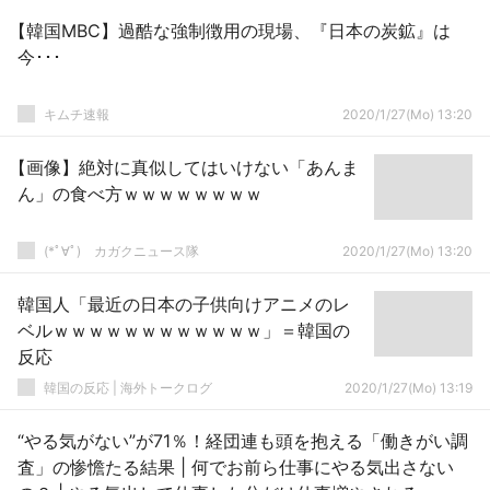
【韓国MBC】過酷な強制徴用の現場、『日本の炭鉱』は
今･･･
キムチ速報
2020/1/27(Mo) 13:20
【画像】絶対に真似してはいけない「あんま
ん」の食べ方ｗｗｗｗｗｗｗｗ
(*ﾟ∀ﾟ)ゞカガクニュース隊
2020/1/27(Mo) 13:20
韓国人「最近の日本の子供向けアニメのレ
ベルｗｗｗｗｗｗｗｗｗｗｗｗ」＝韓国の
反応
韓国の反応 | 海外トークログ
2020/1/27(Mo) 13:19
“やる気がない”が71％！経団連も頭を抱える「働きがい調
査」の惨憺たる結果 | 何でお前ら仕事にやる気出さない