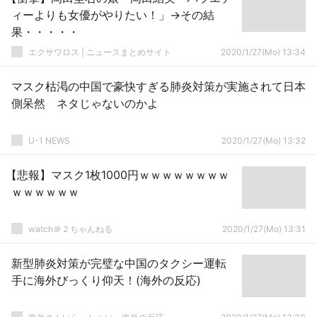
ィーよりも女優がやりたい！」→その結
果・・・・・
エクサワロス | ニュースまとめサイト
2020/1/27(Mo) 13:34
マスク枯渇の中国で豪快すぎる肺炎対策が実施されて日本
側呆然 ネタじゃないのかよ
U-1 NEWS
2020/1/27(Mo) 13:32
【悲報】マスク1枚1000円ｗｗｗｗｗｗｗｗ
ｗｗｗｗｗｗ
watch＠２ちゃんねる
2020/1/27(Mo) 13:31
新型肺炎対策が完璧な中国のタクシー運転
手に海外びっくり仰天！(海外の反応)