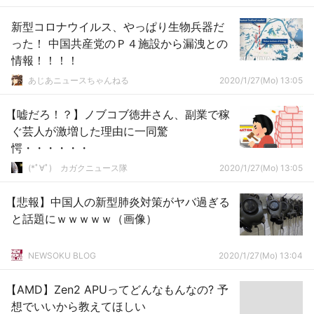
新型コロナウイルス、やっぱり生物兵器だ
った！ 中国共産党のＰ４施設から漏洩との
情報！！！！
あじあニュースちゃんねる
2020/1/27(Mo) 13:05
【嘘だろ！？】ノブコブ徳井さん、副業で稼
ぐ芸人が激増した理由に一同驚
愕・・・・・・
(*ﾟ∀ﾟ)ゞカガクニュース隊
2020/1/27(Mo) 13:05
【悲報】中国人の新型肺炎対策がヤバ過ぎる
と話題にｗｗｗｗｗ（画像）
NEWSOKU BLOG
2020/1/27(Mo) 13:04
【AMD】Zen2 APUってどんなもんなの? 予
想でいいから教えてほしい