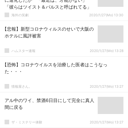
に進化したか 「最近は、才能がない」
「彼らはツイスト＆パルスと呼ばれてる」
海外の笑劇
2020/1/27(Mo) 13:30
【悲報】新型コロナウィルスのせいで大阪の
ホテルに風評被害
ハムスター速報
2020/1/27(Mo) 13:28
【恐怖】コロナウイルスを治療した医者はこうなっ
た・・・
情報屋さん。
2020/1/27(Mo) 13:27
アル中のワイ、禁酒6日目にして完全に真人
間に戻る
ザ・ミステリー体験
2020/1/27(Mo) 13:27