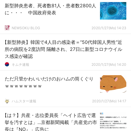
新型肺炎患者、死者数81人・患者数2800人
に・・・ 中国政府発表
NEWSOKU BLOG
2020/1/27(Mo) 14:23
【新型肺炎】韓国で4人目の感染者＝“50代韓国人男性”近
所の病院を2度訪問 隔離され、27日に新型コロナウイル
ス感染が確認
キムチ速報
2020/1/27(Mo) 14:20
ただ只管かわいいだけのおハムの筒くぐり
ｗｗｗｗｗｗｗｗ
ハムスター速報
2020/1/27(Mo) 14:17
【は？】共産・志位委員長「ヘイト広告で選
挙を汚すとは」...京都新聞掲載「共産党の市
長は『NO』」広告に