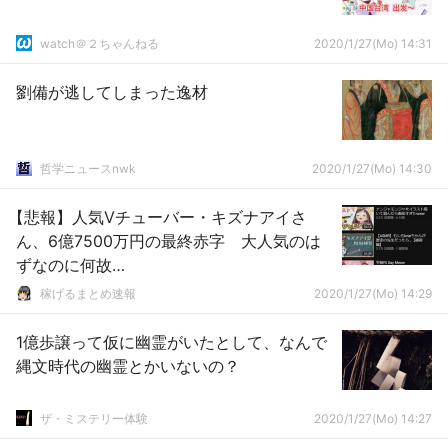
watch＠２ちゃんねる
2020/1/27(Mo) 14:31
劉備が逃してしまった逸材
哲学ニュースnwk
2020/1/27(Mo) 14:30
【悲報】人気Vチューバー・キズナアイさ
ん、6億7500万円の最終赤字 大人気のは
ずなのに何故…
稼げるまとめ速報
2020/1/27(Mo) 14:29
1億歩譲って仮に幽霊がいたとして、なんで
縄文時代の幽霊とかいないの？
ザ・ミステリー体験
2020/1/27(Mo) 14:27