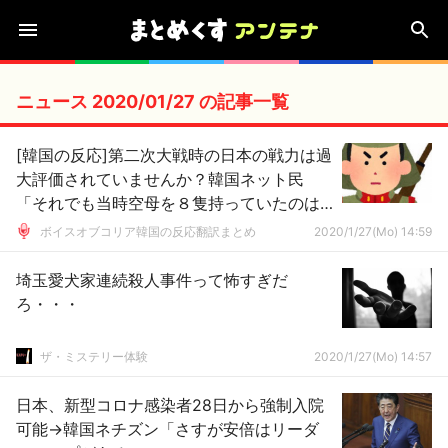
ニュース 2020/01/27 の記事一覧
[韓国の反応]第二次大戦時の日本の戦力は過
大評価されていませんか？韓国ネット民
「それでも当時空母を８隻持っていたのは
すごいだろう」
ボイスオブコリア韓国の反応翻訳まとめ
2020/1/27(Mo) 14:59
埼玉愛犬家連続殺人事件って怖すぎだ
ろ・・・
ザ・ミステリー体験
2020/1/27(Mo) 14:57
日本、新型コロナ感染者28日から強制入院
可能→韓国ネチズン「さすが安倍はリーダ