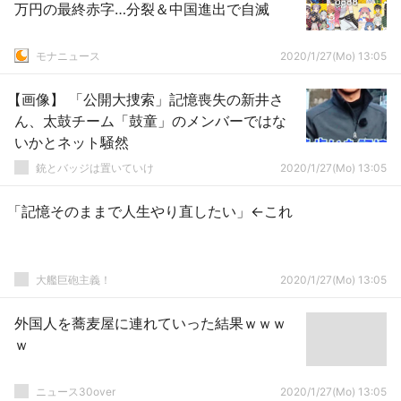
万円の最終赤字…分裂＆中国進出で自滅
モナニュース
2020/1/27(Mo) 13:05
【画像】 「公開大捜索」記憶喪失の新井さ
ん、太鼓チーム「鼓童」のメンバーではな
いかとネット騒然
銃とバッジは置いていけ
2020/1/27(Mo) 13:05
「記憶そのままで人生やり直したい」←これ
大艦巨砲主義！
2020/1/27(Mo) 13:05
外国人を蕎麦屋に連れていった結果ｗｗｗ
ｗ
ニュース30over
2020/1/27(Mo) 13:05