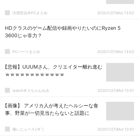
汎用型自作PCまとめ
2020/1/27(Mo) 13:02
HDクラスのゲーム配信や録画やりたいのにRyzen 5
3600じゃ非力？
PCパーツまとめ
2020/1/27(Mo) 13:02
【悲報】UUUMさん、クリエイター離れ進む
ｗｗｗｗｗｗｗｗｗｗｗｗ
watch＠２ちゃんねる
2020/1/27(Mo) 13:01
【画像】 アメリカ人が考えたヘルシーな食
事、野菜が一切見当たらないと話題に
痛いニュース(ﾉ∀`)
2020/1/27(Mo) 13:01