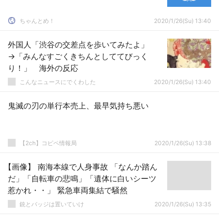
ちゃんとめ！
2020/1/26(Su) 13:40
外国人「渋谷の交差点を歩いてみたよ」
→「みんなすごくきちんとしててびっく
り！」 海外の反応
こんなニュースにでくわした
2020/1/26(Su) 13:40
鬼滅の刃の単行本売上、最早気持ち悪い
【2ch】コピペ情報局
2020/1/26(Su) 13:38
【画像】 南海本線で人身事故 「なんか踏ん
だ」「自転車の悲鳴」「遺体に白いシーツ
惹かれ・・」 緊急車両集結で騒然
銃とバッジは置いていけ
2020/1/26(Su) 13:35