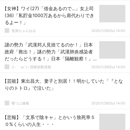
【女神】ワイ(27)「借金あるので...」女上司
(36)「私貯金1000万あるから肩代わりでき
るよー！」
投資ちゃんねる
2020/1/26(Su) 14:00
謎の勢力「武漢邦人見捨てるのか！」日本
政府「救出！」謎の勢力「武漢肺炎感染者
だったらどうする！」日本「隔離観察！」
→
/)；｀ω´)＜国家総動員報
2020/1/26(Su) 14:00
【芸能】東出昌大、妻子と別居！！明かしていた「『とな
りのトトロ』で泣いた」
暇つぶ速報
2020/1/26(Su) 14:00
【悲報】「文系で陰キャ」とかいう致死率５
０%くらいの人生・・・