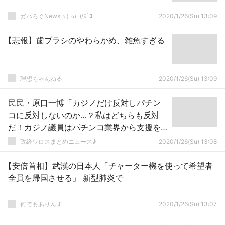
ガハろぐNewsヽ(･ω･)/ｽﾞｺｰ
2020/1/26(Su) 13:09
【悲報】歯ブラシのやわらかめ、雑魚すぎる
理想ちゃんねる
2020/1/26(Su) 13:09
民民・原口一博「カジノだけ反対しパチン
コに反対しないのか…？私はどちらも反対
だ！カジノ議員はパチンコ業界から支援を
受けてるのでは？」
政経ワロスまとめニュース♪
2020/1/26(Su) 13:08
【安倍首相】武漢の日本人「チャーター機を使って希望者
全員を帰国させる」 新型肺炎で
何でもありんす
2020/1/26(Su) 13:07