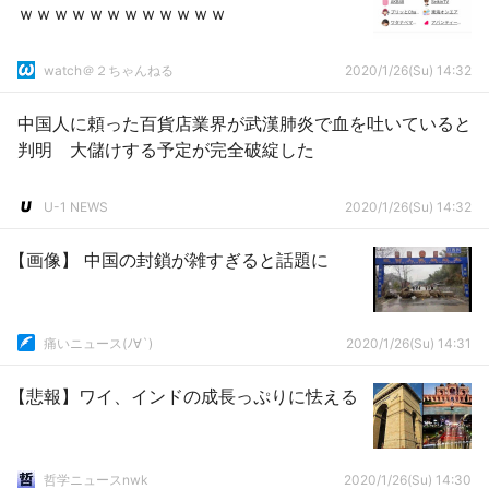
ｗｗｗｗｗｗｗｗｗｗｗｗ
watch＠２ちゃんねる
2020/1/26(Su) 14:32
中国人に頼った百貨店業界が武漢肺炎で血を吐いていると
判明 大儲けする予定が完全破綻した
U-1 NEWS
2020/1/26(Su) 14:32
【画像】 中国の封鎖が雑すぎると話題に
痛いニュース(ﾉ∀`)
2020/1/26(Su) 14:31
【悲報】ワイ、インドの成長っぷりに怯える
哲学ニュースnwk
2020/1/26(Su) 14:30