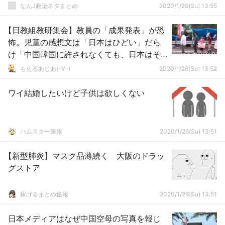
なんJ政治ネタまとめ
2020/1/26(Su) 13:55
【日教組教研集会】教員の「成果発表」が恐
怖。児童の感想文は「日本はひどい」だら
け「中国韓国に許されなくても、日本はそ
れだけのことをしたんだからいい」
もえるあじあ(･∀･)
2020/1/26(Su) 13:52
ワイ結婚したいけど子供は欲しくない
ハムスター速報
2020/1/26(Su) 13:51
【新型肺炎】マスク品薄続く 大阪のドラッ
グストア
稼げるまとめ速報
2020/1/26(Su) 13:51
日本メディアはなぜ中国空母の写真を報じ