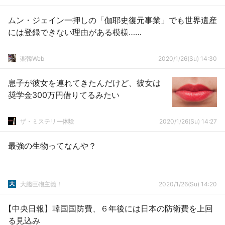
ムン・ジェイン一押しの「伽耶史復元事業」でも世界遺産
には登録できない理由がある模様……
楽韓Web
2020/1/26(Su) 14:30
息子が彼女を連れてきたんだけど、彼女は
奨学金300万円借りてるみたい
ザ・ミステリー体験
2020/1/26(Su) 14:27
最強の生物ってなんや？
大艦巨砲主義！
2020/1/26(Su) 14:20
【中央日報】韓国国防費、６年後には日本の防衛費を上回
る見込み