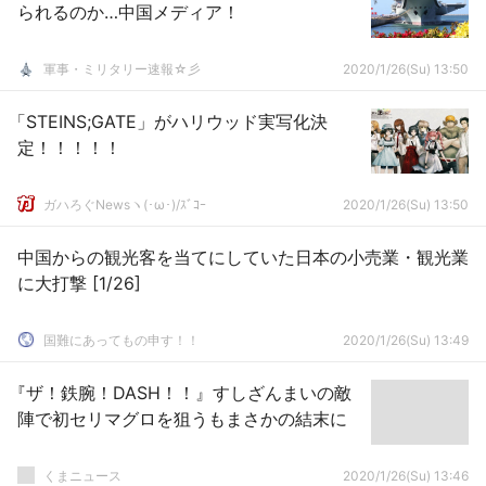
られるのか…中国メディア！
軍事・ミリタリー速報☆彡
2020/1/26(Su) 13:50
「STEINS;GATE」がハリウッド実写化決
定！！！！！
ガハろぐNewsヽ(･ω･)/ｽﾞｺｰ
2020/1/26(Su) 13:50
中国からの観光客を当てにしていた日本の小売業・観光業
に大打撃 [1/26]
国難にあってもの申す！！
2020/1/26(Su) 13:49
『ザ！鉄腕！DASH！！』すしざんまいの敵
陣で初セリマグロを狙うもまさかの結末に
くまニュース
2020/1/26(Su) 13:46