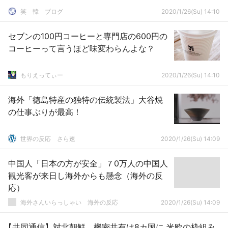
笑 韓 ブログ
2020/1/26(Su) 14:10
セブンの100円コーヒーと専門店の600円の
コーヒーって言うほど味変わらんよな？
もりえってぃー
2020/1/26(Su) 14:10
海外「徳島特産の独特の伝統製法」大谷焼
の仕事ぶりが最高！
世界の反応 さら速
2020/1/26(Su) 14:09
中国人「日本の方が安全」７0万人の中国人
観光客が来日し海外からも懸念（海外の反
応）
海外さんいらっしゃい 海外の反応
2020/1/26(Su) 14:09
【共同通信】対北朝鮮、機密共有は8カ国に 米欧の枠組み