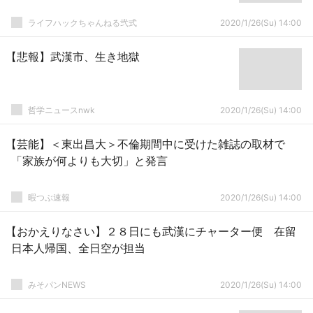
ライフハックちゃんねる弐式
2020/1/26(Su) 14:00
【悲報】武漢市、生き地獄
哲学ニュースnwk
2020/1/26(Su) 14:00
【芸能】＜東出昌大＞不倫期間中に受けた雑誌の取材で
「家族が何よりも大切」と発言
暇つぶ速報
2020/1/26(Su) 14:00
【おかえりなさい】２８日にも武漢にチャーター便 在留
日本人帰国、全日空が担当
みそパンNEWS
2020/1/26(Su) 14:00