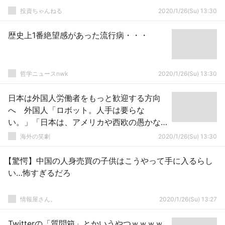
投資ちゃんねる
2020/1/26(Su) 13:30
歴史上1番絶望感があった流行病・・・
哲学ニュースnwk
2020/1/26(Su) 13:30
日本は外国人労働者をもっと歓迎する方向
へ 外国人「ロボット。人手は要らな
い。」「日本は、アメリカや西欧の愚かな
例には倣うのは止めてくれ。」
海外の笑劇
2020/1/26(Su) 13:30
【驚愕】中国の人身売買の子供はこうやって手に入るらし
い…怖すぎるだろ
情報屋さん。
2020/1/26(Su) 13:27
Twitterの「質問箱」とかいうやつｗｗｗｗ