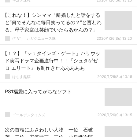
キムチ速報
2020/1/26(Su) 13:20
【これな！】シンママ「離婚したと話をする
と”何でそんなに毎日笑ってるの？”と言われ
る。母子家庭は笑顔でいたらあかんの？」
(*ﾟ∀ﾟ)ゞカガクニュース隊
2020/1/26(Su) 13:20
【！？】『シュタインズ・ゲート』ハリウッ
ド実写ドラマ企画進行中！！『シュタゲゼ
ロ エリート』も制作きたあああああ
はちま起稿
2020/1/26(Su) 13:15
PS1福袋に入ってがちなソフト
ゴールデンタイムズ
2020/1/26(Su) 13:15
次の首相にふさわしい人物 一位 石破