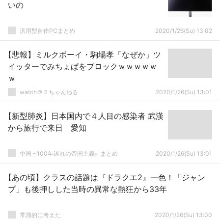
いの
汎用型自作PCまとめ
2020/1/26(Su) 13:02
【悲報】ミルクボーイ・駒場孝「なぜか」ツ
イッターでみちょぱをブロックｗｗｗｗｗ
ｗ
watch＠２ちゃんねる
2020/1/26(Su) 13:01
【新型肺炎】日本国内で４人目の感染者 武漢
から旅行で来日 愛知
中国 ~100年遅れの帝国主義~ まとめ
2020/1/26(Su) 13:01
【あの頃】クラスの話題は『ドラクエ2』一色！「ジャン
プ」も後押しした当時の異常な熱狂から33年
常識的に考えた
2020/1/26(Su) 13:00