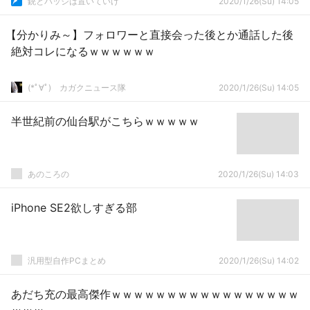
銃とバッジは置いていけ
2020/1/26(Su) 14:05
【分かりみ～】フォロワーと直接会った後とか通話した後
絶対コレになるｗｗｗｗｗｗ
(*ﾟ∀ﾟ)ゞカガクニュース隊
2020/1/26(Su) 14:05
半世紀前の仙台駅がこちらｗｗｗｗｗ
あのころの
2020/1/26(Su) 14:03
iPhone SE2欲しすぎる部
汎用型自作PCまとめ
2020/1/26(Su) 14:02
あだち充の最高傑作ｗｗｗｗｗｗｗｗｗｗｗｗｗｗｗｗｗ