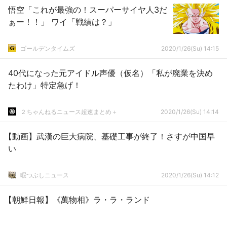
悟空「これが最強の！スーパーサイヤ人3だ
ぁー！！」 ワイ「戦績は？」
ゴールデンタイムズ
2020/1/26(Su) 14:15
40代になった元アイドル声優（仮名）「私が廃業を決め
たわけ」特定急げ！
２ちゃんねるニュース超速まとめ＋
2020/1/26(Su) 14:14
【動画】武漢の巨大病院、基礎工事が終了！さすが中国早
い
暇つぶしニュース
2020/1/26(Su) 14:12
【朝鮮日報】《萬物相》ラ・ラ・ランド