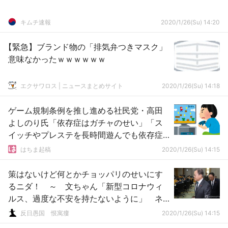
キムチ速報
2020/1/26(Su) 14:20
【緊急】ブランド物の「排気弁つきマスク」
意味なかったｗｗｗｗｗｗ
エクサワロス | ニュースまとめサイト
2020/1/26(Su) 14:18
ゲーム規制条例を推し進める社民党・高田
よしのり氏「依存症はガチャのせい」「ス
イッチやプレステを長時間遊んでも依存症
にはならない」
はちま起稿
2020/1/26(Su) 14:15
策はないけど何とかチョッパリのせいにす
るニダ！ ～ 文ちゃん「新型コロナウィ
ルス、過度な不安を持たないように」 ネ
チズン発狂
反日愚国 恨寓瘻
2020/1/26(Su) 14:15