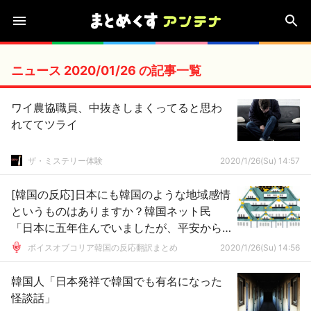
ニュース 2020/01/26 の記事一覧
ワイ農協職員、中抜きしまくってると思わ
れててツライ
ザ・ミステリー体験
2020/1/26(Su) 14:57
[韓国の反応]日本にも韓国のような地域感情
というものはありますか？韓国ネット民
「日本に五年住んでいましたが、平安から
の歴史を誇る京都と関西第一のと都市であ
ボイスオブコリア韓国の反応翻訳まとめ
2020/1/26(Su) 14:56
る大阪のはお互いをライバルだと思ってい
ますね」
韓国人「日本発祥で韓国でも有名になった
怪談話」