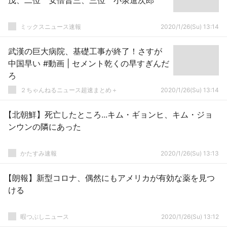
茂、二位 安倍晋三、三位 小泉進次郎
ミックスニュース速報
2020/1/26(Su) 13:14
武漢の巨大病院、基礎工事が終了！さすが
中国早い #動画 | セメント乾くの早すぎんだ
ろ
２ちゃんねるニュース超速まとめ＋
2020/1/26(Su) 13:14
【北朝鮮】死亡したところ...キム・ギョンヒ、キム・ジョ
ンウンの隣にあった
かたすみ速報
2020/1/26(Su) 13:13
【朗報】新型コロナ、偶然にもアメリカが有効な薬を見つ
ける
暇つぶしニュース
2020/1/26(Su) 13:12