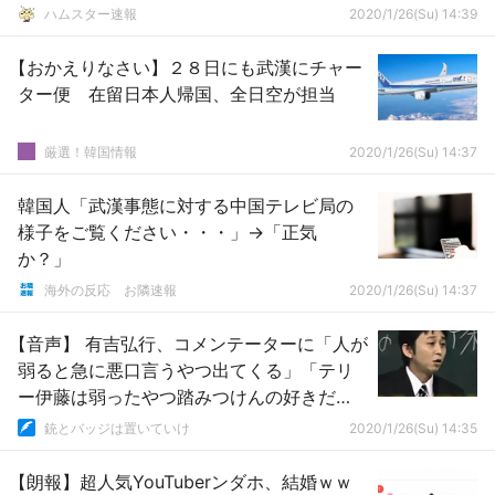
ハムスター速報
2020/1/26(Su) 14:39
【おかえりなさい】２８日にも武漢にチャー
ター便 在留日本人帰国、全日空が担当
厳選！韓国情報
2020/1/26(Su) 14:37
韓国人「武漢事態に対する中国テレビ局の
様子をご覧ください・・・」→「正気
か？」
海外の反応 お隣速報
2020/1/26(Su) 14:37
【音声】 有吉弘行、コメンテーターに「人が
弱ると急に悪口言うやつ出てくる」「テリ
ー伊藤は弱ったやつ踏みつけんの好きだ
な」
銃とバッジは置いていけ
2020/1/26(Su) 14:35
【朗報】超人気YouTuberンダホ、結婚ｗｗ