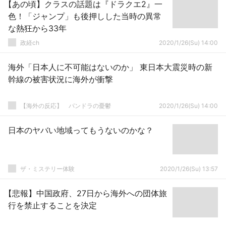
【あの頃】クラスの話題は『ドラクエ2』一
色！「ジャンプ」も後押しした当時の異常
な熱狂から33年
政経ch
2020/1/26(Su) 14:00
海外「日本人に不可能はないのか」 東日本大震災時の新
幹線の被害状況に海外が衝撃
【海外の反応】 パンドラの憂鬱
2020/1/26(Su) 14:00
日本のヤバい地域ってもうないのかな？
ザ・ミステリー体験
2020/1/26(Su) 13:57
【悲報】中国政府、27日から海外への団体旅
行を禁止することを決定