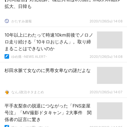
拡大、日韓も
かたすみ速報
2020/1/26(Su) 14:08
10年以上にわたって時速10km前後でノロノ
ロ走り続ける「10キロおじさん」。取り締
まることはできないのか
ゆめ痛 -NEWS ALERT-
2020/1/26(Su) 14:08
杉田水脈て女なのに男尊女卑なの謎だよな
なんJ政治ネタまとめ
2020/1/26(Su) 14:07
平手友梨奈の脱退につながった「FNS楽屋
号泣」「MV撮影ドタキャン」2大事件 関
係者の証言に驚き