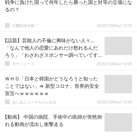
戦争に負けた国って何年したら勝った国と対等の立場にな
るの？
大艦巨砲主義！
2020/1/26(Su) 13:05
【話題】芸能人の不倫に興味がない人々…
「なんで他人の恋愛にあれだけ怒れるんだ
ろう」「わざわざスポンサー調べていてす
ごい」
モナニュース
2020/1/26(Su) 13:05
ＷＨＯ「日本と韓国がどうなろうと知った
ことではない」⇒ 新型コロナ、世界的安全
宣言へｗｗｗｗｗｗ
あじあニュースちゃんねる
2020/1/26(Su) 13:05
【動画】 中国の病院、手術中の医師が突然倒
れる動画が流出し衝撃走る