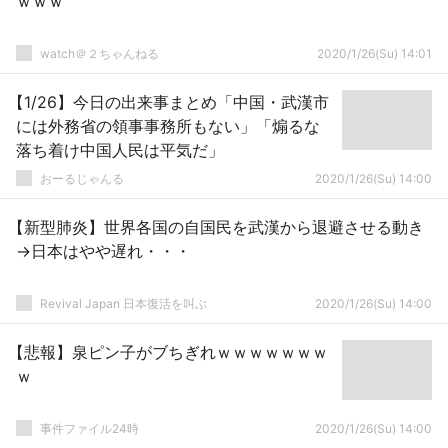
ｗｗｗ
watch＠２ちゃんねる
2020/1/26(Su) 14:01
【1/26】今日の出来事まとめ「中国・武漢市
には外務省の領事事務所もない」「煽るな
落ち着け中国人民は平気だ」
おーるじゃんる
2020/1/26(Su) 14:00
【新型肺炎】世界各国の自国民を武漢から退避させる動き
→日本はやや遅れ・・・
Revival Japan 日本復活を叫ぶ
2020/1/26(Su) 14:00
【悲報】泉ピン子がブちぎれｗｗｗｗｗｗｗ
ｗ
事件ファイル24時
2020/1/26(Su) 14:00