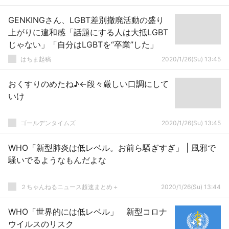
GENKINGさん、LGBT差別撤廃活動の盛り
上がりに違和感「話題にする人は大抵LGBT
じゃない」「自分はLGBTを“卒業”した」
はちま起稿
2020/1/26(Su) 13:45
おくすりのめたね♪←段々厳しい口調にして
いけ
ゴールデンタイムズ
2020/1/26(Su) 13:45
WHO「新型肺炎は低レベル。お前ら騒ぎすぎ」 | 風邪で
騒いでるようなもんだよな
２ちゃんねるニュース超速まとめ＋
2020/1/26(Su) 13:44
WHO「世界的には低レベル」 新型コロナ
ウイルスのリスク