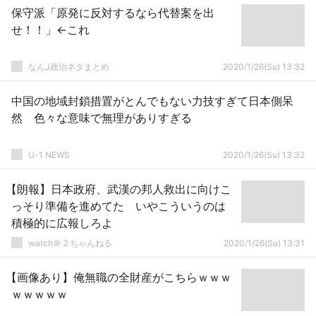
保守派「原発に反対するなら代替案を出
せ！！」←これ
なんJ政治ネタまとめ
2020/1/26(Su) 13:32
中国の地域封鎖措置がとんでもない力技すぎて日本側呆
然 色々な意味で無理がありすぎる
U-1 NEWS
2020/1/26(Su) 13:32
【朗報】日本政府、武漢の邦人救出に向けこ
っそり準備を進めてた いやこういうのは
積極的に広報しろよ
watch＠２ちゃんねる
2020/1/26(Su) 13:31
【画像あり】俺無職の全財産がこちらｗｗｗ
ｗｗｗｗｗ