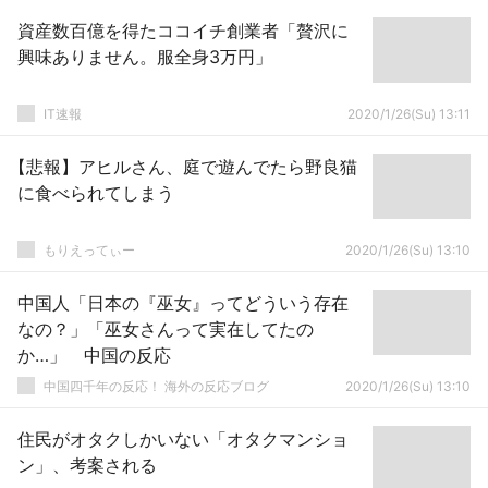
資産数百億を得たココイチ創業者「贅沢に
興味ありません。服全身3万円」
IT速報
2020/1/26(Su) 13:11
【悲報】アヒルさん、庭で遊んでたら野良猫
に食べられてしまう
もりえってぃー
2020/1/26(Su) 13:10
中国人「日本の『巫女』ってどういう存在
なの？」「巫女さんって実在してたの
か…」 中国の反応
中国四千年の反応！ 海外の反応ブログ
2020/1/26(Su) 13:10
住民がオタクしかいない「オタクマンショ
ン」、考案される