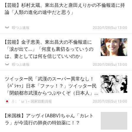
【芸能】杉村太蔵、東出昌大と唐田えりかの不倫報道に持
論「人類の進化の途中だと思う」
暇つぶ速報
2020/1/26(Su) 13:00
【芸能】金子恵美、東出昌大の不倫報道に
「涙が出て…」「何度も裏切るっていうの
は、妻としては何を信じていいのか」
暇つぶ速報
2020/1/26(Su) 13:00
ツイッター民「武漢のスーパー異常なし！
（ﾊﾟｼｬｯ」日本「ファッ！？」ツイッター民
「閉鎖都市武漢からつぶやくぞ（日本人」
→
/)；｀ω´)＜国家総動員報
2020/1/26(Su) 13:00
【米国株】アッヴィ(ABBV)ちゃん「カレト
ラ」が今流行の肺炎の特効薬に！？