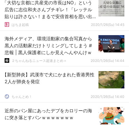
「大切な京都に共産党の市長はNO」という
広告に志位和夫さんブチギレ！「レッテル
貼りは許さない！まるで安倍首相を思い出
す」
はちま起稿
2020/1/26(Su) 14:45
海外メディア、環境活動家の集合写真から
黒人の活動家だけトリミングしてしまう #
悲報 | 黒人保護者にしか見えへんやんけｗ
２ちゃんねるニュース超速まとめ＋
2020/1/26(Su) 14:44
【新型肺炎】武漢市で犬にかまれた香港男性
2人が肺炎を発症
ちゃんとめ！
2020/1/26(Su) 14:40
近所のパン屋にあったデブをカロリーの海
に突き落とすパンｗｗｗｗｗｗｗ