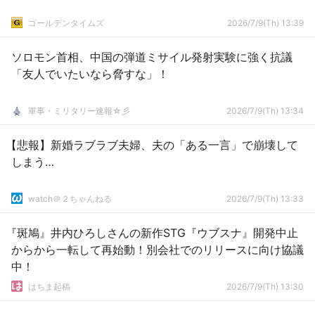
ゴールデンタイムズ
2026/7/9(Th) 13:39
ソロモン首相、中国の弾道ミサイル発射実験に強く抗議
「友人でいたいなら脅すな」！
軍事・ミリタリー速報☆彡
2026/7/9(Th) 13:34
【悲報】新婚ラブラブ夫婦、夫の「ある一言」で崩壊して
しまう…
watch＠２ちゃんねる
2026/7/9(Th) 13:33
『斑鳩』井内ひろしさんの新作STG『ウブスナ』開発中止
からから一転して再始動！別会社でのリリースに向け協議
中！
はちま起稿
2026/7/9(Th) 13:30