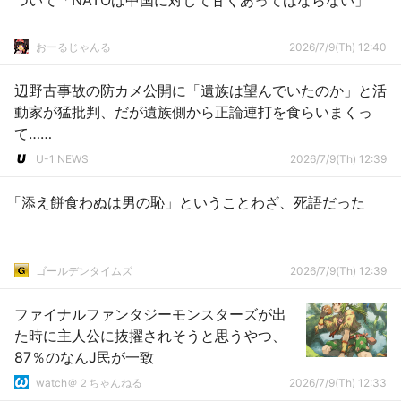
ついて「NATOは中国に対して甘くあってはならない」
おーるじゃんる
2026/7/9(Th) 12:40
辺野古事故の防カメ公開に「遺族は望んでいたのか」と活
動家が猛批判、だが遺族側から正論連打を食らいまくっ
て……
U-1 NEWS
2026/7/9(Th) 12:39
「添え餅食わぬは男の恥」ということわざ、死語だった
ゴールデンタイムズ
2026/7/9(Th) 12:39
ファイナルファンタジーモンスターズが出
た時に主人公に抜擢されそうと思うやつ、
87％のなんJ民が一致
watch＠２ちゃんねる
2026/7/9(Th) 12:33