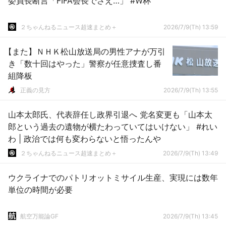
委員長断言「FIFA会長でさえ…」 #W杯
２ちゃんねるニュース超速まとめ＋
2026/7/9(Th) 13:59
【また】ＮＨＫ松山放送局の男性アナが万引
き「数十回はやった」警察が任意捜査し番
組降板
正義の見方
2026/7/9(Th) 13:55
山本太郎氏、代表辞任し政界引退へ 党名変更も「山本太
郎という過去の遺物が横たわっていてはいけない」 #れい
わ | 政治では何も変わらないと悟ったんや
２ちゃんねるニュース超速まとめ＋
2026/7/9(Th) 13:49
ウクライナでのパトリオットミサイル生産、実現には数年
単位の時間が必要
航空万能論GF
2026/7/9(Th) 13:45