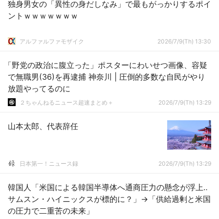
独身男女の「異性の身だしなみ」で最もがっかりするポイ
ントｗｗｗｗｗｗｗ
アルファルファモザイク
2026/7/9(Th) 13:30
「野党の政治に腹立った」ポスターにわいせつ画像、容疑
で無職男(36)を再逮捕 神奈川 | 圧倒的多数な自民がやり
放題やってるのに
２ちゃんねるニュース超速まとめ＋
2026/7/9(Th) 13:29
山本太郎、代表辞任
日本第一！ニュース録
2026/7/9(Th) 13:29
韓国人「米国による韓国半導体へ通商圧力の懸念が浮上‥
サムスン・ハイニックスが標的に？」→「供給過剰と米国
の圧力で二重苦の未来」