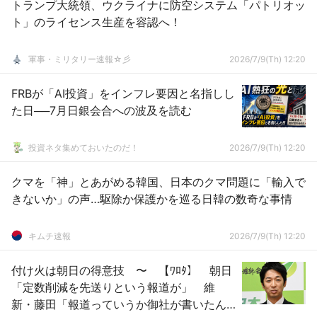
トランプ大統領、ウクライナに防空システム「パトリオッ
ト」のライセンス生産を容認へ！
軍事・ミリタリー速報☆彡
2026/7/9(Th) 12:20
FRBが「AI投資」をインフレ要因と名指しし
た日──7月日銀会合への波及を読む
投資ネタ集めておいたのだ！
2026/7/9(Th) 12:20
クマを「神」とあがめる韓国、日本のクマ問題に「輸入で
きないか」の声…駆除か保護かを巡る日韓の数奇な事情
キムチ速報
2026/7/9(Th) 12:20
付け火は朝日の得意技 〜 【ﾜﾛﾀ】 朝日
「定数削減を先送りという報道が」 維
新・藤田「報道っていうか御社が書いたん