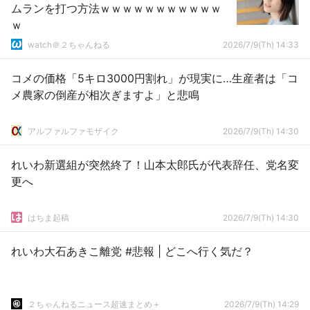
ムランを打つ方法ｗｗｗｗｗｗｗｗｗｗｗ
ｗ
watch＠２ちゃんねる
2026/7/9(Th) 14:33
コメの価格「5キロ3000円割れ」が現実に…生産者は「コ
メ農家の倒産が相次ぎますよ」と悲鳴
アルファルファモザイク
2026/7/9(Th) 14:30
れいわ新選組が突然終了！山本太郎氏が代表辞任、党名変
更へ
はちま起稿
2026/7/9(Th) 14:30
れいわ大石あきこ離党 #悲報 | どこへ行く気だ？
２ちゃんねるニュース超速まとめ＋
2026/7/9(Th) 14:29