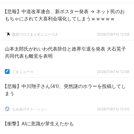
【悲報】中道改革連合、新ポスター発表 → ネット民のお
もちゃにされて大喜利会場化してしまうｗｗｗｗｗ
政経ワロスまとめニュース♪
2026/7/9(Th) 12:08
山本太郎氏がれいわ代表辞任と政界引退を発表 大石晃子
共同代表も離党を表明
くまニュース
2026/7/9(Th) 12:08
【悲報】中川翔子さん(41)、突然謎のホラーを投稿してし
まう
もみあげチャ～シュ～
2026/7/9(Th) 12:05
【衝撃】AIに意識が芽生えたかも