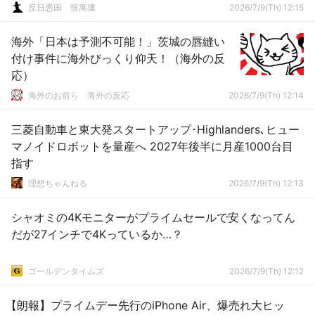
でしょ」
反日愚国 恨寓瘻
2026/7/9(Th) 12:15
海外「日本は予測不可能！」茨城の唇縫い
付け事件に海外びっくり仰天！（海外の反
応）
海外のお前ら 海外の反応
2026/7/9(Th) 12:14
三菱自動車と東大発スタートアップ･Highlanders､ヒュー
マノイドロボットを量産へ 2027年後半に月産1000台目
指す
理想ちゃんねる
2026/7/9(Th) 12:13
シャオミの4Kモニターがプライムセールで安くなってん
だが27インチで4Kっているか…？
ゴールデンタイムズ
2026/7/9(Th) 12:12
【朗報】プライムデー先行のiPhone Air、爆売れ大ヒッ