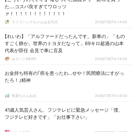
た‥‥コスパ良すぎてワロッツ
ァ！！！！！！！！！！！！
ライフハックちゃんねる弐式
2026/7/9(Th) 14:00
【れいわ】「アルファードだったんです。新車の」「もの
すごく静か。世界のトヨタだなって」69キロ超過の山本
代表が辞任 会見で車に言及
みそパンNEWS
2026/7/9(Th) 14:00
お金持ち特有の｢癌を患ったわ…せや！民間療法にすがっ
たろ！｣精神
投資ちゃんねる
2026/7/9(Th) 14:00
41歳人気芸人さん、フジテレビに緊急メッセージ「僕、
フジテレビ好きです」「お仕事下さい」