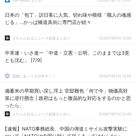
Ask Reddit まとめ
2026/7/9(Th) 13:00
日本の「包丁」訪日客に人気、切れ味や模様「職人の魂感
じる」…かっぱ橋道具街に専門店が続々
２ちゃんねるニュース超速まとめ＋
2026/7/9(Th) 12:59
中革連・いさ進一「中道・立憲・公明、このままでは3党
とも沈む」 [7/9]
国難にあってもの申す！！
2026/7/9(Th) 12:55
備蓄米の早期買い戻し浮上 官邸難色「何で今」物価高対
策に逆行懸念 | 政府はもっと微温的な対応をするのかと思
ったら、
２ちゃんねるニュース超速まとめ＋
2026/7/9(Th) 12:49
【速報】NATO事務総長、中国の弾道ミサイル攻撃実験に