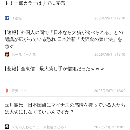
ト！一部カラーはすでに完売
IT速報
2026/7/9(Th) 12:10
【速報】外国人の間で「日本なら犬猫が食べられる」との
認識が広がっている恐れ 日本維新「犬猫食の禁止法」を
急ぐ
おーるじゃんる
2026/7/9(Th) 12:10
【悲報】全東信、最大貸し手が信組だったｗｗｗ
投資.com
2026/7/9(Th) 12:09
玉川徹氏「日本国旗にマイナスの感情を持っている人たち
は大切にしなくていいんですか？」
２ちゃんねるニュース超速まとめ＋
2026/7/9(Th) 12:09