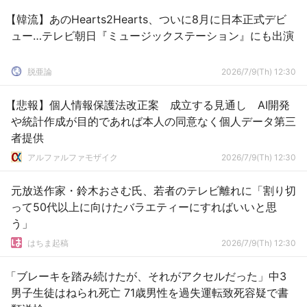
【韓流】あのHearts2Hearts、ついに8月に日本正式デビ
ュー…テレビ朝日『ミュージックステーション』にも出演
脱亜論
2026/7/9(Th) 12:30
【悲報】個人情報保護法改正案 成立する見通し AI開発
や統計作成が目的であれば本人の同意なく個人データ第三
者提供
アルファルファモザイク
2026/7/9(Th) 12:30
元放送作家・鈴木おさむ氏、若者のテレビ離れに「割り切
って50代以上に向けたバラエティーにすればいいと思
う」
はちま起稿
2026/7/9(Th) 12:30
「ブレーキを踏み続けたが、それがアクセルだった」中3
男子生徒はねられ死亡 71歳男性を過失運転致死容疑で書