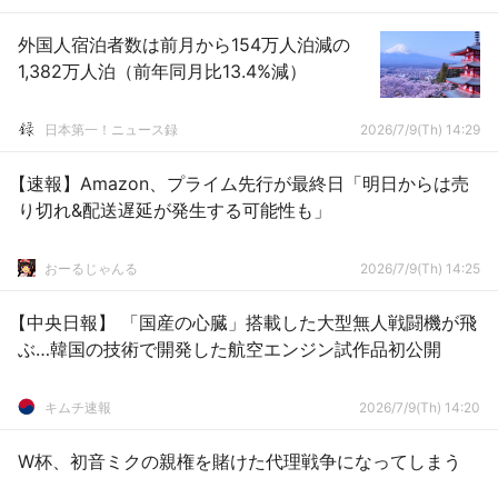
外国人宿泊者数は前月から154万人泊減の
1,382万人泊（前年同月比13.4%減）
日本第一！ニュース録
2026/7/9(Th) 14:29
【速報】Amazon、プライム先行が最終日「明日からは売
り切れ&配送遅延が発生する可能性も」
おーるじゃんる
2026/7/9(Th) 14:25
【中央日報】 「国産の心臓」搭載した大型無人戦闘機が飛
ぶ…韓国の技術で開発した航空エンジン試作品初公開
キムチ速報
2026/7/9(Th) 14:20
W杯、初音ミクの親権を賭けた代理戦争になってしまう