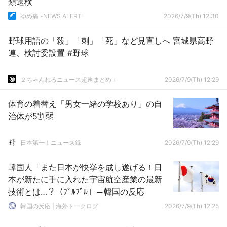
類送検
ゆめ痛 -NEWS ALERT-
2026/7/9(Th) 12:30
野球用語の「殺」「刺」「死」など見直しへ 宮城県高野
連、検討委設置 #野球
２ちゃんねるニュース超速まとめ＋
2026/7/9(Th) 12:29
体育の着替え「男女一緒の学校あり」の自
治体が5割弱
日本第一！ニュース録
2026/7/9(Th) 12:29
韓国人「また日本が快挙を成し遂げる！日
本が新たに手に入れた宇宙航空産業の最新
技術とは…？（ﾌﾞﾙﾌﾞﾙ」＝韓国の反応
韓国の反応 | 海外トークログ
2026/7/9(Th) 12:25