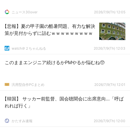
ニュース30over
2026/7/9(Th) 12:05
【悲報】夏の甲子園の酷暑問題、有力な解決
策が見付からずに詰むｗｗｗｗｗｗｗｗｗ
watch＠２ちゃんねる
2026/7/9(Th) 12:03
このままエンジニア続けるかPMやるか悩むね🥺
汎用型自作PCまとめ
2026/7/9(Th) 12:01
【韓国】 サッカー前監督、国会聴聞会に出席意向…「呼ば
れれば行く」
かたすみ速報
2026/7/9(Th) 12:00