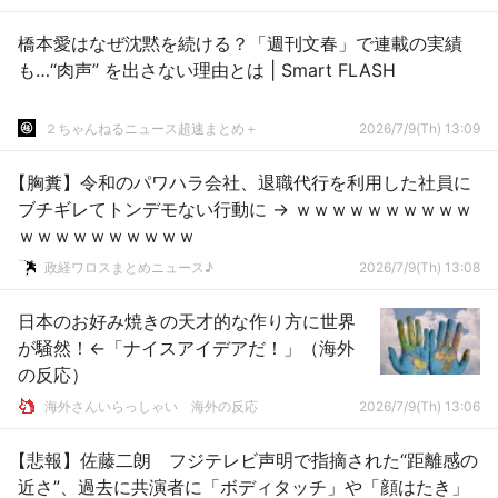
橋本愛はなぜ沈黙を続ける？「週刊文春」で連載の実績
も…“肉声” を出さない理由とは | Smart FLASH
２ちゃんねるニュース超速まとめ＋
2026/7/9(Th) 13:09
【胸糞】令和のパワハラ会社、退職代行を利用した社員に
ブチギレてトンデモない行動に → ｗｗｗｗｗｗｗｗｗｗ
ｗｗｗｗｗｗｗｗｗｗ
政経ワロスまとめニュース♪
2026/7/9(Th) 13:08
日本のお好み焼きの天才的な作り方に世界
が騒然！←「ナイスアイデアだ！」（海外
の反応）
海外さんいらっしゃい 海外の反応
2026/7/9(Th) 13:06
【悲報】佐藤二朗 フジテレビ声明で指摘された“距離感の
近さ”、過去に共演者に「ボディタッチ」や「顔はたき」