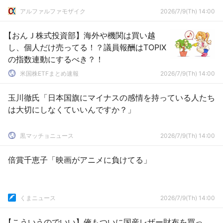
アルファルファモザイク
2026/7/9(Th) 14:00
【おんＪ株式投資部】海外や機関は買い越
し、個人だけ売ってる！？議員報酬はTOPIX
の指数連動にするべき？！
米国株ETFまとめ速報
2026/7/9(Th) 14:00
玉川徹氏「日本国旗にマイナスの感情を持っている人たち
は大切にしなくていいんですか？」
黒マッチョニュース
2026/7/9(Th) 14:00
倍賞千恵子「映画がアニメに負けてる」
くまニュース
2026/7/9(Th) 14:00
【こういうのでいい】俺もついに国産レザー財布を買っ