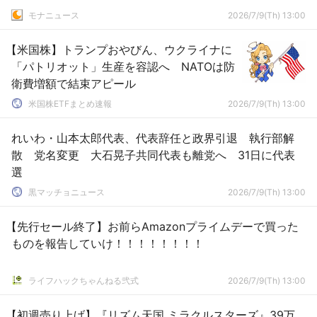
モナニュース
2026/7/9(Th) 13:00
【米国株】トランプおやびん、ウクライナに
「パトリオット」生産を容認へ NATOは防
衛費増額で結束アピール
米国株ETFまとめ速報
2026/7/9(Th) 13:00
れいわ・山本太郎代表、代表辞任と政界引退 執行部解
散 党名変更 大石晃子共同代表も離党へ 31日に代表
選
黒マッチョニュース
2026/7/9(Th) 13:00
【先行セール終了】お前らAmazonプライムデーで買った
ものを報告していけ！！！！！！！！
ライフハックちゃんねる弐式
2026/7/9(Th) 13:00
【初週売り上げ】『リズム天国 ミラクルスターズ』39万