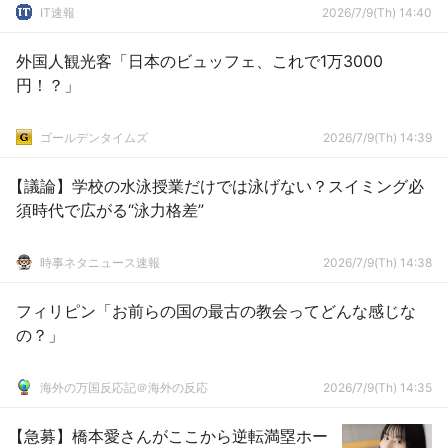
IT速報
2026/7/9(Th) 14:40
外国人観光客「日本のビュッフェ、これで1万3000
円！？」
ゴールデンタイムズ
2026/7/9(Th) 14:39
【議論】学校の水泳授業だけでは泳げない？スイミング必
須時代で広がる“泳力格差”
時事ネタニュース速報
2026/7/9(Th) 14:38
フィリピン「お前らの国の最古の教会ってどんな感じな
の？」
海外の万国反応記＠海外の反応
2026/7/9(Th) 14:35
【急募】橋本愛さんがここから逆転満塁ホー