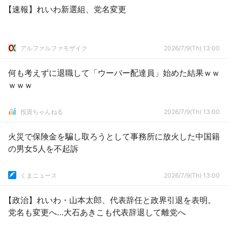
【速報】れいわ新選組、党名変更
アルファルファモザイク
2026/7/9(Th) 13:00
何も考えずに退職して「ウーバー配達員」始めた結果ｗｗ
ｗｗｗ
投資ちゃんねる
2026/7/9(Th) 13:00
火災で保険金を騙し取ろうとして事務所に放火した中国籍
の男女5人を不起訴
くまニュース
2026/7/9(Th) 13:00
【政治】れいわ・山本太郎、代表辞任と政界引退を表明。
党名も変更へ…大石あきこも代表辞退して離党へ