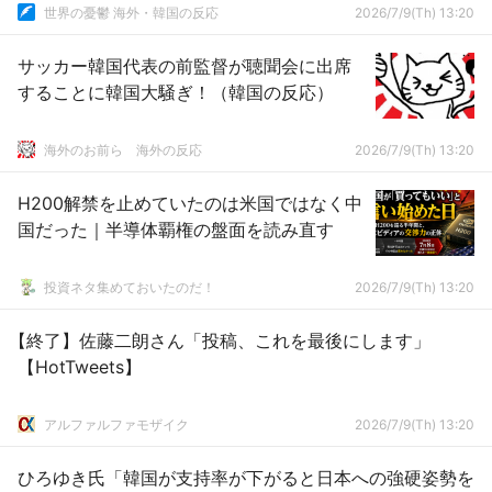
世界の憂鬱 海外・韓国の反応
2026/7/9(Th) 13:20
サッカー韓国代表の前監督が聴聞会に出席
することに韓国大騒ぎ！（韓国の反応）
海外のお前ら 海外の反応
2026/7/9(Th) 13:20
H200解禁を止めていたのは米国ではなく中
国だった｜半導体覇権の盤面を読み直す
投資ネタ集めておいたのだ！
2026/7/9(Th) 13:20
【終了】佐藤二朗さん「投稿、これを最後にします」
【HotTweets】
アルファルファモザイク
2026/7/9(Th) 13:20
ひろゆき氏「韓国が支持率が下がると日本への強硬姿勢を