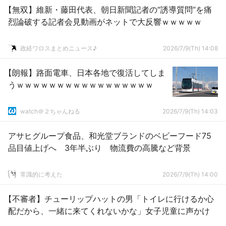
【無双】維新・藤田代表、朝日新聞記者の“誘導質問”を痛
烈論破する記者会見動画がネットで大反響ｗｗｗｗｗ
政経ワロスまとめニュース♪
2026/7/9(Th) 14:08
【朗報】路面電車、日本各地で復活してしま
うｗｗｗｗｗｗｗｗｗｗｗｗｗｗｗｗｗ
watch＠２ちゃんねる
2026/7/9(Th) 14:03
アサヒグループ食品、和光堂ブランドのベビーフード75
品目値上げへ 3年半ぶり 物流費の高騰など背景
常識的に考えた
2026/7/9(Th) 14:00
【不審者】チューリップハットの男「トイレに行けるか心
配だから、一緒に来てくれないかな」女子児童に声かけ