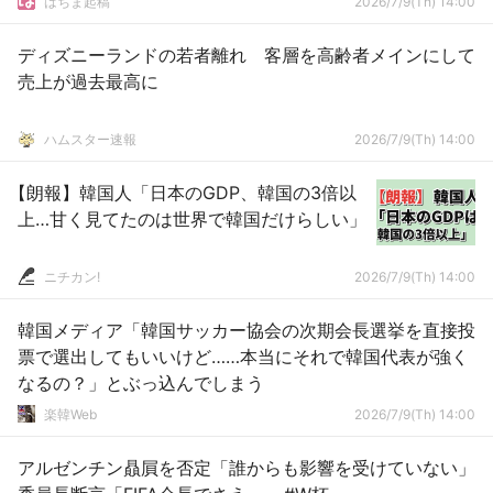
はちま起稿
2026/7/9(Th) 14:00
ディズニーランドの若者離れ 客層を高齢者メインにして
売上が過去最高に
ハムスター速報
2026/7/9(Th) 14:00
【朗報】韓国人「日本のGDP、韓国の3倍以
上…甘く見てたのは世界で韓国だけらしい」
ニチカン!
2026/7/9(Th) 14:00
韓国メディア「韓国サッカー協会の次期会長選挙を直接投
票で選出してもいいけど……本当にそれで韓国代表が強く
なるの？」とぶっ込んでしまう
楽韓Web
2026/7/9(Th) 14:00
アルゼンチン贔屓を否定「誰からも影響を受けていない」