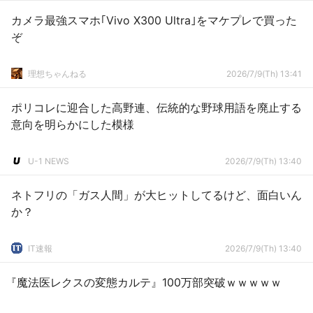
カメラ最強スマホ｢Vivo X300 Ultra｣をマケプレで買った
ぞ
理想ちゃんねる
2026/7/9(Th) 13:41
ポリコレに迎合した高野連、伝統的な野球用語を廃止する
意向を明らかにした模様
U-1 NEWS
2026/7/9(Th) 13:40
ネトフリの「ガス人間」が大ヒットしてるけど、面白いん
か？
IT速報
2026/7/9(Th) 13:40
『魔法医レクスの変態カルテ』100万部突破ｗｗｗｗｗ