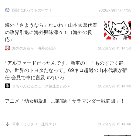
国難にあってもの申す！！
2026/7/9(Th) 14:55
海外「さようなら」れいわ・山本太郎代表
の政界引退に海外興味津々！（海外の反
応）
海外のお前ら 海外の反応
2026/7/9(Th) 14:50
「アルファードだったんです。新車の」「ものすごく静
か。世界のトヨタだなって」69キロ超過の山本代表が辞
任 会見で車に言及 #れいわ
２ちゃんねるニュース超速まとめ＋
2026/7/9(Th) 14:49
アニメ「幼女戦記Ⅱ」…第1話「サラマンダー戦闘団」！
軍事・ミリタリー速報☆彡
2026/7/9(Th) 14:48