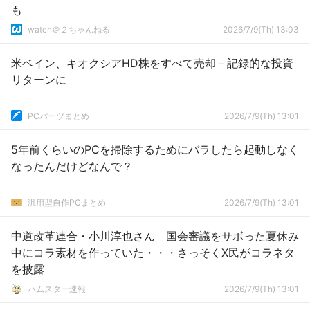
も
watch＠２ちゃんねる
2026/7/9(Th) 13:03
米ベイン、キオクシアHD株をすべて売却－記録的な投資
リターンに
PCパーツまとめ
2026/7/9(Th) 13:01
5年前くらいのPCを掃除するためにバラしたら起動しなく
なったんだけどなんで？
汎用型自作PCまとめ
2026/7/9(Th) 13:01
中道改革連合・小川淳也さん 国会審議をサボった夏休み
中にコラ素材を作っていた・・・さっそくX民がコラネタ
を披露
ハムスター速報
2026/7/9(Th) 13:01