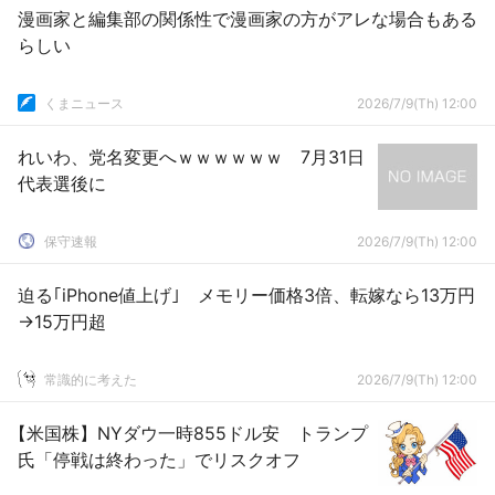
漫画家と編集部の関係性で漫画家の方がアレな場合もある
らしい
くまニュース
2026/7/9(Th) 12:00
れいわ、党名変更へｗｗｗｗｗｗ 7月31日
代表選後に
保守速報
2026/7/9(Th) 12:00
迫る｢iPhone値上げ｣ メモリー価格3倍、転嫁なら13万円
→15万円超
常識的に考えた
2026/7/9(Th) 12:00
【米国株】NYダウ一時855ドル安 トランプ
氏「停戦は終わった」でリスクオフ