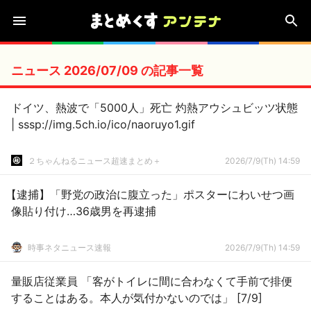
ニュース 2026/07/09 の記事一覧
ドイツ、熱波で「5000人」死亡 灼熱アウシュビッツ状態
| sssp://img.5ch.io/ico/naoruyo1.gif
２ちゃんねるニュース超速まとめ＋
2026/7/9(Th) 14:59
【逮捕】「野党の政治に腹立った」ポスターにわいせつ画
像貼り付け…36歳男を再逮捕
時事ネタニュース速報
2026/7/9(Th) 14:59
量販店従業員 「客がトイレに間に合わなくて手前で排便
することはある。本人が気付かないのでは」 [7/9]