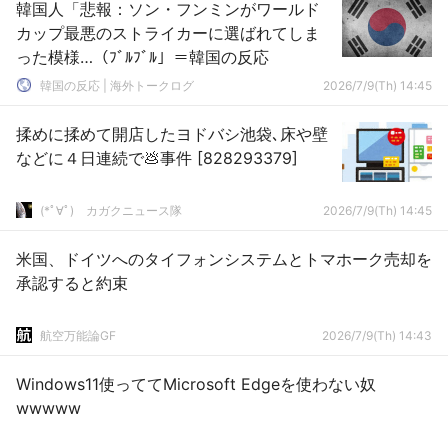
韓国人「悲報：ソン・フンミンがワールド
カップ最悪のストライカーに選ばれてしま
った模様…（ﾌﾞﾙﾌﾞﾙ」＝韓国の反応
韓国の反応 | 海外トークログ
2026/7/9(Th) 14:45
揉めに揉めて開店したヨドバシ池袋､床や壁
などに４日連続で💩事件 [828293379]
(*ﾟ∀ﾟ)ゞカガクニュース隊
2026/7/9(Th) 14:45
米国、ドイツへのタイフォンシステムとトマホーク売却を
承認すると約束
航空万能論GF
2026/7/9(Th) 14:43
Windows11使っててMicrosoft Edgeを使わない奴
wwwww