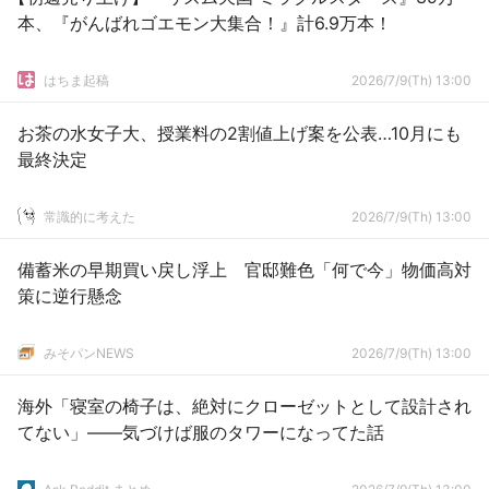
本、『がんばれゴエモン大集合！』計6.9万本！
はちま起稿
2026/7/9(Th) 13:00
お茶の水女子大、授業料の2割値上げ案を公表…10月にも
最終決定
常識的に考えた
2026/7/9(Th) 13:00
備蓄米の早期買い戻し浮上 官邸難色「何で今」物価高対
策に逆行懸念
みそパンNEWS
2026/7/9(Th) 13:00
海外「寝室の椅子は、絶対にクローゼットとして設計され
てない」——気づけば服のタワーになってた話