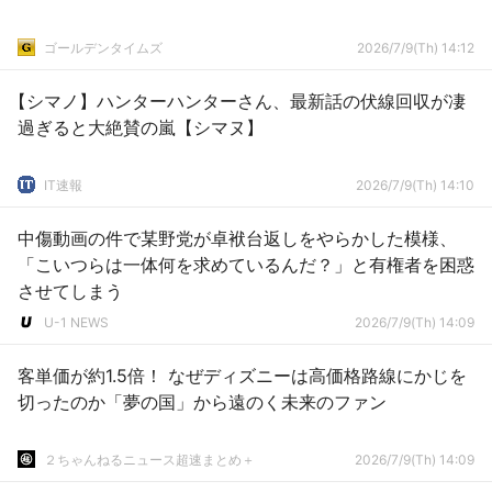
ゴールデンタイムズ
2026/7/9(Th) 14:12
【シマノ】ハンターハンターさん、最新話の伏線回収が凄
過ぎると大絶賛の嵐【シマヌ】
IT速報
2026/7/9(Th) 14:10
中傷動画の件で某野党が卓袱台返しをやらかした模様、
「こいつらは一体何を求めているんだ？」と有権者を困惑
させてしまう
U-1 NEWS
2026/7/9(Th) 14:09
客単価が約1.5倍！ なぜディズニーは高価格路線にかじを
切ったのか「夢の国」から遠のく未来のファン
２ちゃんねるニュース超速まとめ＋
2026/7/9(Th) 14:09