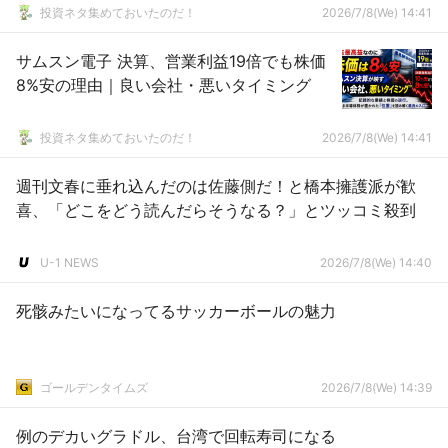
投資ネタ集めておいたのだ！
2026/7/8(We) 14:41
サムスン電子 決算、営業利益19倍でも株価
8%安の理由｜良い会社・悪いタイミング
投資ネタ集めておいたのだ！
2026/7/8(We) 14:41
週刊文春に垂れ込んだのは佐藤側だ！と橋本擁護派が歓
喜、「どこをどう読んだらそうなる？」とツッコミ殺到
U-1 NEWS
2026/7/8(We) 14:40
死骸みたいになってるサッカーボールの魅力
ゴールデンタイムズ
2026/7/8(We) 14:39
例のデカいグラドル、台湾で回転寿司になる