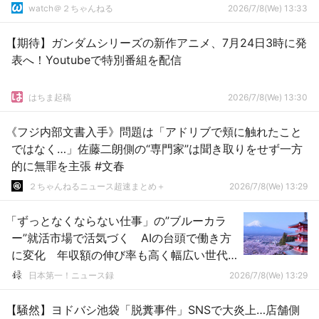
watch＠２ちゃんねる
2026/7/8(We) 13:33
【期待】ガンダムシリーズの新作アニメ、7月24日3時に発
表へ！Youtubeで特別番組を配信
はちま起稿
2026/7/8(We) 13:30
《フジ内部文書入手》問題は「アドリブで頬に触れたこと
ではなく…」佐藤二朗側の“専門家”は聞き取りをせず一方
的に無罪を主張 #文春
２ちゃんねるニュース超速まとめ＋
2026/7/8(We) 13:29
「ずっとなくならない仕事」の”ブルーカラ
ー”就活市場で活気づく AIの台頭で働き方
に変化 年収額の伸び率も高く幅広い世代
に人気
日本第一！ニュース録
2026/7/8(We) 13:29
【騒然】ヨドバシ池袋「脱糞事件」SNSで大炎上…店舗側