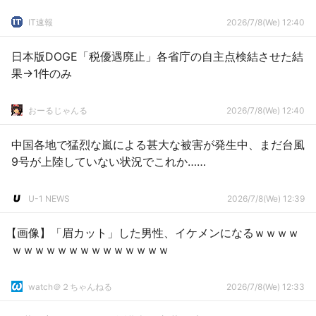
IT速報
2026/7/8(We) 12:40
日本版DOGE「税優遇廃止」各省庁の自主点検結させた結
果→1件のみ
おーるじゃんる
2026/7/8(We) 12:40
中国各地で猛烈な嵐による甚大な被害が発生中、まだ台風
9号が上陸していない状況でこれか……
U-1 NEWS
2026/7/8(We) 12:39
【画像】「眉カット」した男性、イケメンになるｗｗｗｗ
ｗｗｗｗｗｗｗｗｗｗｗｗｗｗ
watch＠２ちゃんねる
2026/7/8(We) 12:33