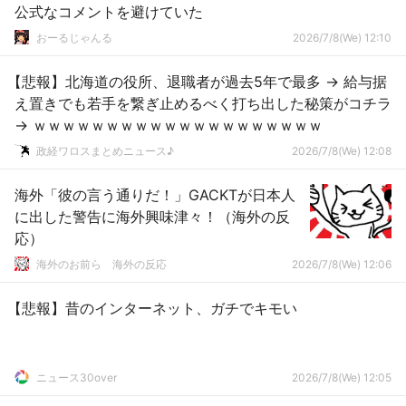
公式なコメントを避けていた
おーるじゃんる
2026/7/8(We) 12:10
【悲報】北海道の役所、退職者が過去5年で最多 → 給与据
え置きでも若手を繋ぎ止めるべく打ち出した秘策がコチラ
→ ｗｗｗｗｗｗｗｗｗｗｗｗｗｗｗｗｗｗｗｗ
政経ワロスまとめニュース♪
2026/7/8(We) 12:08
海外「彼の言う通りだ！」GACKTが日本人
に出した警告に海外興味津々！（海外の反
応）
海外のお前ら 海外の反応
2026/7/8(We) 12:06
【悲報】昔のインターネット、ガチでキモい
ニュース30over
2026/7/8(We) 12:05