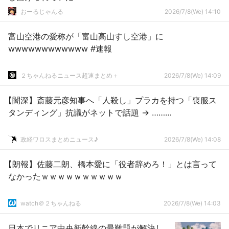
おーるじゃんる
2026/7/8(We) 14:10
富山空港の愛称が「富山高山すし空港」に
wwwwwwwwwwww #速報
２ちゃんねるニュース超速まとめ＋
2026/7/8(We) 14:09
【闇深】斎藤元彦知事へ「人殺し」プラカを持つ「喪服ス
タンディング」抗議がネットで話題 → ………
政経ワロスまとめニュース♪
2026/7/8(We) 14:08
【朗報】佐藤二朗、橋本愛に「役者辞めろ！」とは言って
なかったｗｗｗｗｗｗｗｗｗｗ
watch＠２ちゃんねる
2026/7/8(We) 14:03
日本でリニア中央新幹線の最難題が解決し