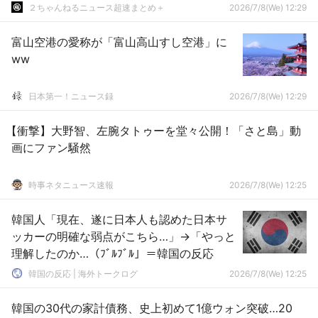
２ちゃんねるニュース超速まとめ＋
2026/7/8(We) 12:29
富山空港の愛称が「富山高山すし空港」に
ww
日本第一！ニュース録
2026/7/8(We) 12:29
【衝撃】大野智、左腕タトゥーを堂々公開！「さと島」動
画にファン騒然
時事ネタニュース速報
2026/7/8(We) 12:25
韓国人「現在、遂に日本人も認めた日本サ
ッカーの明確な弱点がこちら…」→「やっと
理解したのか…（ﾌﾞﾙﾌﾞﾙ」＝韓国の反応
韓国の反応 | 海外トークログ
2026/7/8(We) 12:25
韓国の30代の家計債務、史上初めて1億ウォン突破…20