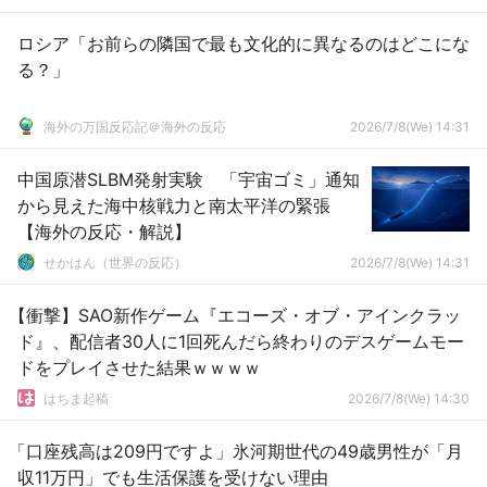
ロシア「お前らの隣国で最も文化的に異なるのはどこにな
る？」
海外の万国反応記＠海外の反応
2026/7/8(We) 14:31
中国原潜SLBM発射実験 「宇宙ゴミ」通知
から見えた海中核戦力と南太平洋の緊張
【海外の反応・解説】
せかはん（世界の反応）
2026/7/8(We) 14:31
【衝撃】SAO新作ゲーム『エコーズ・オブ・アインクラッ
ド』、配信者30人に1回死んだら終わりのデスゲームモー
ドをプレイさせた結果ｗｗｗｗ
はちま起稿
2026/7/8(We) 14:30
「口座残高は209円ですよ」氷河期世代の49歳男性が「月
収11万円」でも生活保護を受けない理由