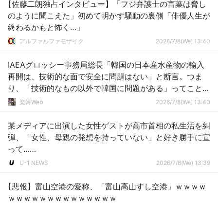
【佐藤二朗独占インタビュー】「フジ弁護士の言葉は脅し
のように聞こえた」初めて明かす騒動の裏側「俳優人生が
終わるかもと怖く…」
アルファルファモザイク
2026/7/8(We) 13:40
IAEAグロッシー事務局総長「韓国の日本産水産物の輸入
再開は、技術的な面で安全に問題はない」と断言。つま
り、「技術的なもの以外で韓国に問題がある」ってことで
すよ
楽韓Web
2026/7/8(We) 13:40
某メディアに出演した女性ゲストが高市首相の私生活を糾
弾、「女性、母親の発想を持っていない」と好き勝手に宣
って……
U-1 NEWS
2026/7/8(We) 13:39
【悲報】富山空港の愛称、「富山高山すし空港」ｗｗｗｗ
ｗｗｗｗｗｗｗｗｗｗｗｗｗｗ