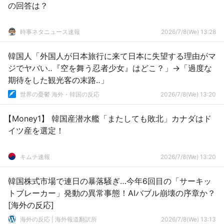
の回答は？
時事ネタニュース速報
2026/7/8(We) 13:28
韓国人「外国人が日本旅行に来て日本に失望する理由がマ
ジでヤバい‥『空を舞う忍者少女』はどこ？」→「過度な
期待をした観光客の末路‥」
世界の憂鬱 海外・韓国の反応
2026/7/8(We) 13:20
【Money1】 韓国産潜水艦「またしても敗北」カナダはド
イツ産を選定！
キムチ速報
2026/7/8(We) 13:20
韓国株式市場で連日の暴落騒ぎ…今年6回目の「サーキッ
トブレーカー」発動の異常事態！AIバブル崩壊の序章か？
[海外の反応]
海外の反応 | 海外報道翻訳所
2026/7/8(We) 13:13