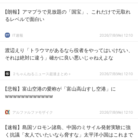
【朗報】アマプラで見放題の「国宝」、これだけで元取れ
るレベルで面白い
IT速報
2026/7/8(We) 12:10
渡辺えり「トラウマがあるなら役者をやってはいけない、
それは絶対に違う」確かに良い悪いじゃねえよな
２ちゃんねるニュース超速まとめ＋
2026/7/8(We) 12:10
【悲報】富山空港の愛称が「富山高山すし空港」に
wwwwwwwwwwww
アルファルファモザイク
2026/7/8(We) 12:10
【速報】島国ソロモン諸島、中国のミサイル発射実験に強
く抗議「友人でいたいなら脅すな」太平洋小国はこれまで