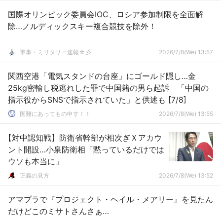
国際オリンピック委員会IOC、ロシア参加制限を全面解
除…ノルディックスキー複合競技を除外！
軍事・ミリタリー速報☆彡
2026/7/8(We) 13:57
関西空港「電気スタンドの台座」にゴールド隠し…金
25kg密輸し税逃れした罪で中国籍の男ら起訴 「中国の
指示役からSNSで指示されていた」と供述も [7/8]
国難にあってもの申す！！
2026/7/8(We) 13:55
【対中認知戦】防衛省幹部が相次ぎＸアカウ
ント開設…小泉防衛相「黙っているだけでは
ウソも本当に」
正義の見方
2026/7/8(We) 13:52
アマプラで『プロジェクト・ヘイル・メアリー』を見たん
だけどこのミサトさんさぁ…