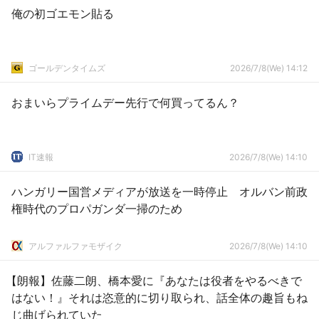
俺の初ゴエモン貼る
ゴールデンタイムズ
2026/7/8(We) 14:12
おまいらプライムデー先行で何買ってるん？
IT速報
2026/7/8(We) 14:10
ハンガリー国営メディアが放送を一時停止 オルバン前政
権時代のプロパガンダ一掃のため
アルファルファモザイク
2026/7/8(We) 14:10
【朗報】佐藤二朗、橋本愛に『あなたは役者をやるべきで
はない！』それは恣意的に切り取られ、話全体の趣旨もね
じ曲げられていた