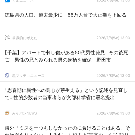
くまニュース
2026/7/8(We) 13:00
徳島県の人口、過去最少に 66万人台で大正期を下回る
常識的に考えた
2026/7/8(We) 13:00
【千葉】アパートで刺し傷がある50代男性発見…その後死
亡 男性の兄とみられる男の身柄を確保 野田市
黒マッチョニュース
2026/7/8(We) 13:00
「思春期に異性への関心が芽生える」という記述を見直し
て…性的少数者の当事者らが文部科学省に署名提出
みそパンNEWS
2026/7/8(We) 13:00
海外「ミスを一つもしなかったのに負けることはある。そ