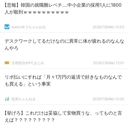
【悲報】韓国の就職難レベチ‥‥中小企業の採用1人に1800
人が殺到ｗｗｗｗｗｗｗｗｗｗ
watch＠２ちゃんねる
2026/7/8(We) 12:03
デスクワークしてるだけなのに異常に体が疲れるのなんな
んやろ
汎用型自作PCまとめ
2026/7/8(We) 12:01
リボ払いにすれば「月々1万円の返済で好きなものなんで
も買える」という事実
投資ちゃんねる
2026/7/8(We) 12:00
【挙げろ】これだけは妥協して安物買うな、ってものと言
えば？？？？？？？？？