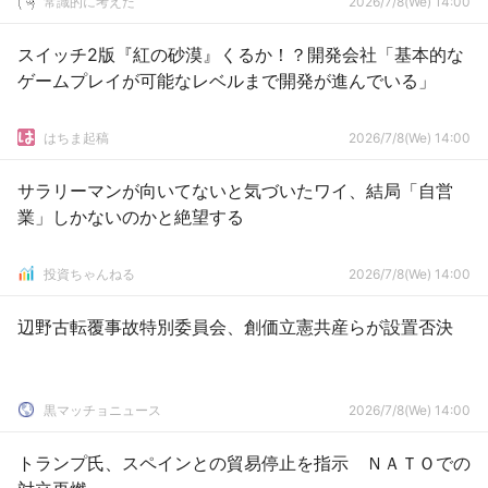
常識的に考えた
2026/7/8(We) 14:00
スイッチ2版『紅の砂漠』くるか！？開発会社「基本的な
ゲームプレイが可能なレベルまで開発が進んでいる」
はちま起稿
2026/7/8(We) 14:00
サラリーマンが向いてないと気づいたワイ、結局「自営
業」しかないのかと絶望する
投資ちゃんねる
2026/7/8(We) 14:00
辺野古転覆事故特別委員会、創価立憲共産らが設置否決
黒マッチョニュース
2026/7/8(We) 14:00
トランプ氏、スペインとの貿易停止を指示 ＮＡＴＯでの