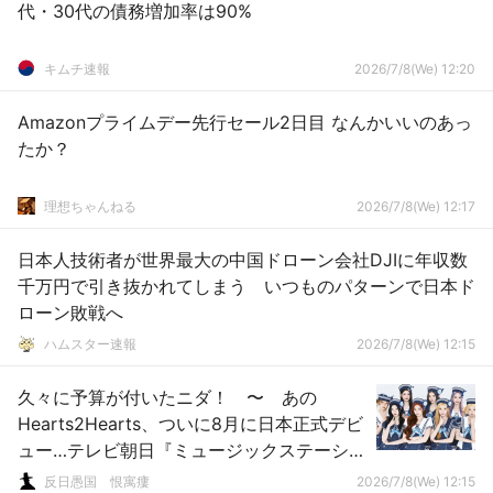
代・30代の債務増加率は90%
キムチ速報
2026/7/8(We) 12:20
Amazonプライムデー先行セール2日目 なんかいいのあっ
たか？
理想ちゃんねる
2026/7/8(We) 12:17
日本人技術者が世界最大の中国ドローン会社DJIに年収数
千万円で引き抜かれてしまう いつものパターンで日本ド
ローン敗戦へ
ハムスター速報
2026/7/8(We) 12:15
久々に予算が付いたニダ！ 〜 あの
Hearts2Hearts、ついに8月に日本正式デビ
ュー…テレビ朝日『ミュージックステーショ
ン』にも出演
反日愚国 恨寓瘻
2026/7/8(We) 12:15