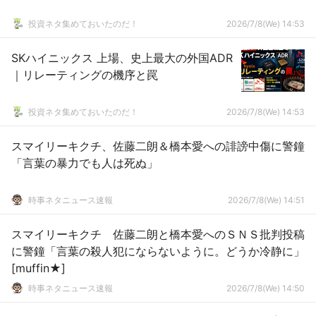
投資ネタ集めておいたのだ！
2026/7/8(We) 14:53
SKハイニックス 上場、史上最大の外国ADR
｜リレーティングの機序と罠
投資ネタ集めておいたのだ！
2026/7/8(We) 14:53
スマイリーキクチ、佐藤二朗＆橋本愛への誹謗中傷に警鐘
「言葉の暴力でも人は死ぬ」
時事ネタニュース速報
2026/7/8(We) 14:51
スマイリーキクチ 佐藤二朗と橋本愛へのＳＮＳ批判投稿
に警鐘「言葉の殺人犯にならないように。どうか冷静に」
[muffin★]
時事ネタニュース速報
2026/7/8(We) 14:50