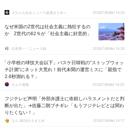
２ちゃんねるニュース超速まとめ＋
2026/7/8(We) 14:29
なぜ米国のZ世代は社会主義に熱狂するの
か Z世代の62％が「社会主義に好意的」
日本第一！ニュース録
2026/7/8(We) 14:29
「小学校の球技大会以下」バスケ日韓戦の“ストップウォッ
チ計測”にネット大荒れ！前代未聞の運営ミスに「親指で
2.6秒測れる？」
キムチ速報
2026/7/8(We) 14:20
フジテレビ声明「外部弁護士に依頼しハラスメントだと判
断が出た」→佐藤二朗ブチギレ「もうフジテレビとは関わ
りたくない！」
なんJ政治ネタまとめ
2026/7/8(We) 14:17