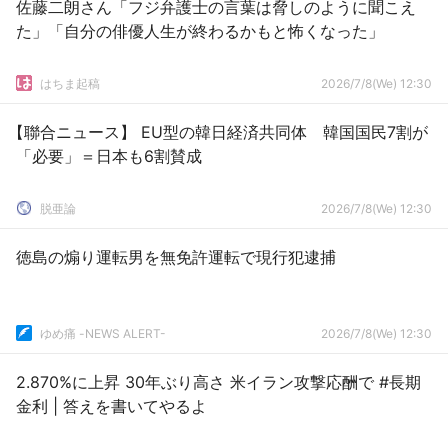
佐藤二朗さん「フジ弁護士の言葉は脅しのように聞こえ
た」「自分の俳優人生が終わるかもと怖くなった」
はちま起稿
2026/7/8(We) 12:30
【聯合ニュース】 EU型の韓日経済共同体 韓国国民7割が
「必要」＝日本も6割賛成
脱亜論
2026/7/8(We) 12:30
徳島の煽り運転男を無免許運転で現行犯逮捕
ゆめ痛 -NEWS ALERT-
2026/7/8(We) 12:30
2.870%に上昇 30年ぶり高さ 米イラン攻撃応酬で #長期
金利 | 答えを書いてやるよ