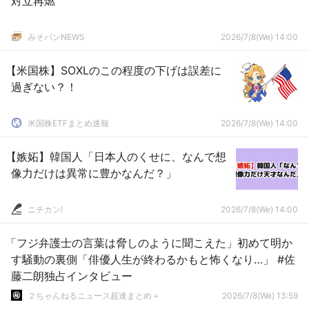
対立再燃
みそパンNEWS
2026/7/8(We) 14:00
【米国株】SOXLのこの程度の下げは誤差に
過ぎない？！
米国株ETFまとめ速報
2026/7/8(We) 14:00
【嫉妬】韓国人「日本人のくせに、なんで想
像力だけは異常に豊かなんだ？」
ニチカン!
2026/7/8(We) 14:00
「フジ弁護士の言葉は脅しのように聞こえた」初めて明か
す騒動の裏側「俳優人生が終わるかもと怖くなり…」 #佐
藤二朗独占インタビュー
２ちゃんねるニュース超速まとめ＋
2026/7/8(We) 13:59