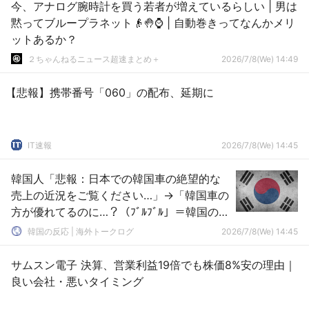
今、アナログ腕時計を買う若者が増えているらしい | 男は
黙ってブループラネット👴🤚⌚ | 自動巻きってなんかメリ
ットあるか？
２ちゃんねるニュース超速まとめ＋
2026/7/8(We) 14:49
【悲報】携帯番号「060」の配布、延期に
IT速報
2026/7/8(We) 14:45
韓国人「悲報：日本での韓国車の絶望的な
売上の近況をご覧ください…」→「韓国車の
方が優れてるのに…？（ﾌﾞﾙﾌﾞﾙ」＝韓国の反
応
韓国の反応 | 海外トークログ
2026/7/8(We) 14:45
サムスン電子 決算、営業利益19倍でも株価8%安の理由｜
良い会社・悪いタイミング