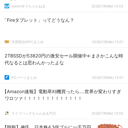
watch＠２ちゃんねる
2026/7/8(We) 13:03
「Fireタブレット」ってどうなん？
汎用型自作PCまとめ
2026/7/8(We) 13:01
2TBSSDが53820円の激安セール開催中←まさかこんな時
代なるとは思わんかったよな
PCパーツまとめ
2026/7/8(We) 13:01
【Amazon速報】電動草刈機買ったら‥‥世界が変わりすぎ
ワロツァ！！！！！！！！！！！！！
ライフハックちゃんねる弐式
2026/7/8(We) 13:00
【朗報】俺氏、日本株4.3倍ブルに一千万円