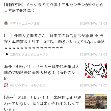
【劇的逆転】メッシ涙の同点弾！アルゼンチンが0-2から
大逆転で8強進出
時事ネタニュース速報
2026/7/8(We) 13:08
【！】外国人労働者さん、日本での就労意欲が急減 → 円
安と母国賃金上昇で「5年以上働きたい」が14.7pt大暴落
ｗｗｗｗｗｗｗｗｗｗｗｗｗｗｗ
政経ワロスまとめニュース♪
2026/7/8(We) 13:08
海外「朗報だ！」サッカー日本代表鎌田大
地の契約延長に海外大騒ぎ！（海外の反
応）
海外のお前ら 海外の反応
2026/7/8(We) 13:07
【悲報】米卸、キレた！！「米騒動はまだ終
わっていない。我々は米が売れず苦しんで
いる」