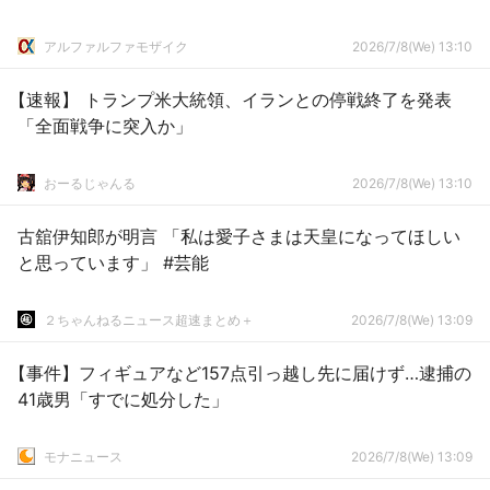
アルファルファモザイク
2026/7/8(We) 13:10
【速報】 トランプ米大統領、イランとの停戦終了を発表
「全面戦争に突入か」
おーるじゃんる
2026/7/8(We) 13:10
古舘伊知郎が明言 「私は愛子さまは天皇になってほしい
と思っています」 #芸能
２ちゃんねるニュース超速まとめ＋
2026/7/8(We) 13:09
【事件】フィギュアなど157点引っ越し先に届けず…逮捕の
41歳男「すでに処分した」
モナニュース
2026/7/8(We) 13:09