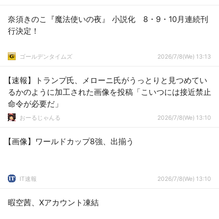
奈須きのこ『魔法使いの夜』 小説化 8・9・10月連続刊
行決定！
ゴールデンタイムズ
2026/7/8(We) 13:13
【速報】トランプ氏、メローニ氏がうっとりと見つめてい
るかのように加工された画像を投稿「こいつには接近禁止
命令が必要だ」
おーるじゃんる
2026/7/8(We) 13:10
【画像】ワールドカップ8強、出揃う
IT速報
2026/7/8(We) 13:10
暇空茜、Xアカウント凍結