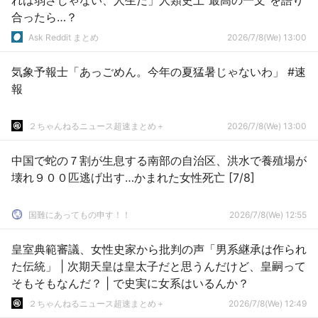
れは弱さじゃない、人生だ」人類史上“最高の一文”を語り
合ったら…？
Ask Reddit まとめ
2026/7/8(We) 13:00
気象予報士「あっごめん。今年の夏猛暑じゃないわ」 #速
報
２ちゃんねるニュース超速まとめ＋
2026/7/8(We) 13:00
中国で蛇の７割が生息する南部の自治区、洪水で養殖場が
壊れ９００匹逃げ出す…かまれた女性死亡 [7/8]
国難にあってもの申す！！
2026/7/8(We) 12:55
皇室典範審議、女性史家から批判の声「男系継承は作られ
た伝統」 | 次期天皇は皇太子だと思うんだけど、皇嗣って
そもそもなんだ？ | で史実に女系はいるんか？
２ちゃんねるニュース超速まとめ＋
2026/7/8(We) 12:49