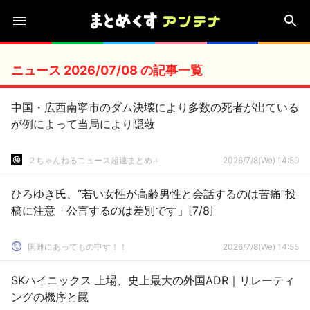
ニュース 2026/07/08 の記事一覧
中国・広西南寧市のダム決壊により多数の死者が出ている
が例によって当局により隠蔽
２ちゃんねるニュース超速まとめ＋
2026/7/8(We) 14:59
ひろゆき氏、“若い女性が高齢男性と会話するのは苦痛”投
稿に注意「公言するのは差別です」[7/8]
国難にあってもの申す！！
2026/7/8(We) 14:55
SKハイニックス 上場、史上最大の外国ADR｜リレーティ
ングの機序と罠