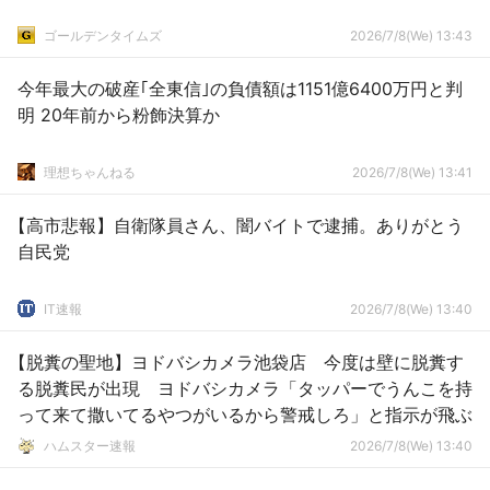
ゴールデンタイムズ
2026/7/8(We) 13:43
今年最大の破産｢全東信｣の負債額は1151億6400万円と判
明 20年前から粉飾決算か
理想ちゃんねる
2026/7/8(We) 13:41
【高市悲報】自衛隊員さん、闇バイトで逮捕。ありがとう
自民党
IT速報
2026/7/8(We) 13:40
【脱糞の聖地】ヨドバシカメラ池袋店 今度は壁に脱糞す
る脱糞民が出現 ヨドバシカメラ「タッパーでうんこを持
って来て撒いてるやつがいるから警戒しろ」と指示が飛ぶ
ハムスター速報
2026/7/8(We) 13:40