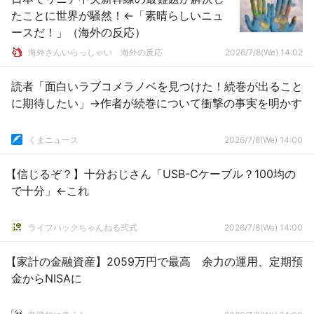
たことに世界が騒然！←「素晴らしいニュ
ースだ！」（海外の反応）
海外さんいらっしゃい 海外の反応
2026/7/8(We) 14:02
読者「面白いラブコメラノベを見つけた！続巻が出ること
に期待したい」→作者が続巻について衝撃の事実を明かす
くまニュース
2026/7/8(We) 14:00
【信じるぞ？】十分おじさん「USB-Cケーブル？100均の
で十分」←これ
ライフハックちゃんねる弐式
2026/7/8(We) 14:00
【家計の金融資産】2059万円で最高 余力の運用、定期預
金からNISAに