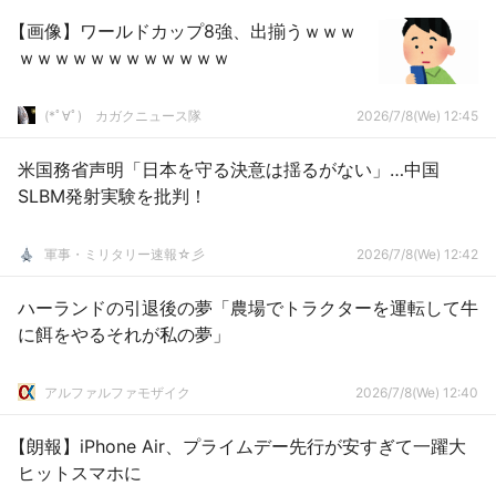
【画像】ワールドカップ8強、出揃うｗｗｗ
ｗｗｗｗｗｗｗｗｗｗｗｗ
(*ﾟ∀ﾟ)ゞカガクニュース隊
2026/7/8(We) 12:45
米国務省声明「日本を守る決意は揺るがない」…中国
SLBM発射実験を批判！
軍事・ミリタリー速報☆彡
2026/7/8(We) 12:42
ハーランドの引退後の夢「農場でトラクターを運転して牛
に餌をやるそれが私の夢」
アルファルファモザイク
2026/7/8(We) 12:40
【朗報】iPhone Air、プライムデー先行が安すぎて一躍大
ヒットスマホに