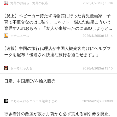
海外のお前ら 海外の反応
2026/4/26(Su) 13:16
【炎上】ベビーカー持たず博物館に行った育児漫画家「子
育て不適合なのは…私？」…ネット「悩んだ結果こういう
育児すんのおもろ」「友人が事故ったのにBBQしようと思
う感性だからなぁ
モナニュース
2026/4/26(Su) 13:14
【速報】中国の旅行代理店が中国人観光客向けにヘルプマ
ークを配布「優遇され快適な旅行を過ごせますよ」
おーるじゃんる
2026/4/26(Su) 13:10
日産、中国産EVを輸入販売
２ちゃんねるニュース超速まとめ＋
2026/4/26(Su) 13:09
行き着けの飯屋が数ヶ月前から必ず貰える割引券を廃止、