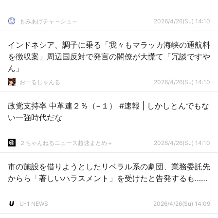
もみあげチャ～シュ～
2026/4/26(Su) 14:10
インドネシア、調子に乗る「我々もマラッカ海峡の通航料
を徴収案」周辺国反対で発言の閣僚が大慌て「冗談ですや
ん」
おーるじゃんる
2026/4/26(Su) 14:10
政党支持率 中革連２％（−１） #速報 | しかしとんでもな
い一強時代だな
２ちゃんねるニュース超速まとめ＋
2026/4/26(Su) 14:10
市の施設を借りようとしたリベラル系の劇団、業務委託先
からら「著しいハラスメント」を受けたと告発するも……
U-1 NEWS
2026/4/26(Su) 14:09