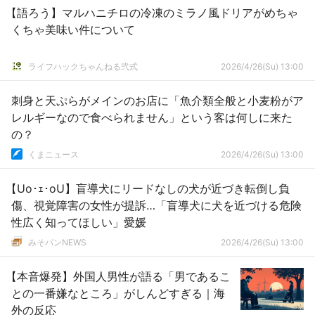
【語ろう】マルハニチロの冷凍のミラノ風ドリアがめちゃ
くちゃ美味い件について
ライフハックちゃんねる弐式
2026/4/26(Su) 13:00
刺身と天ぷらがメインのお店に「魚介類全般と小麦粉がア
レルギーなので食べられません」という客は何しに来た
の？
くまニュース
2026/4/26(Su) 13:00
【Uo･ｪ･oU】盲導犬にリードなしの犬が近づき転倒し負
傷、視覚障害の女性が提訴…「盲導犬に犬を近づける危険
性広く知ってほしい」愛媛
みそパンNEWS
2026/4/26(Su) 13:00
【本音爆発】外国人男性が語る「男であるこ
との一番嫌なところ」がしんどすぎる｜海
外の反応