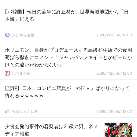
【バ韓国】韓日の論争に終止符か…世界海域地図から「日
本海」消える
かたすみ速報
2026/4/26(Su) 12:00
ホリエモン、自身がプロデュースする高級和牛店での食用
菊ばら撒きにコメント「シャンパンファイトとかビールか
けとの違いがわからない」
はちま起稿
2026/4/26(Su) 12:00
【悲報】日本、コンビニ店員が「外国人」ばかりになって
終わるｗｗｗｗｗ
投資ちゃんねる
2026/4/26(Su) 12:00
夕食会発砲事件の容疑者は31歳の男、米メ
ディア報道