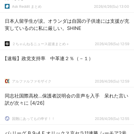
Ask Reddit まとめ
2026/4/26(Su) 13:00
日本人留学生が涙。オランダは自国の子供達には支援が充
実しているのに私に厳しい。SHINE
２ちゃんねるニュース超速まとめ＋
2026/4/26(Su) 12:59
【速報】政党支持率 中革連２％（－１）
アルファルファモザイク
2026/4/26(Su) 12:59
同志社国際高校…保護者説明会の音声を入手 呆れた言い
訳が次々に [4/26]
国難にあってもの申す！！
2026/4/26(Su) 12:55
パ･リーグ B 9-4 F オリックス京セラ11連勝 シーモア2号