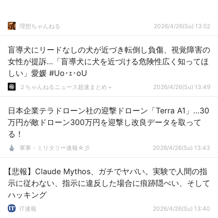
理想ちゃんねる
2026/4/26(Su) 13:52
盲導犬にリードなしの犬が近づき転倒し負傷、視覚障害の
女性が提訴…「盲導犬に犬を近づける危険性広く知ってほ
しい」愛媛 #Uo･ｪ･oU
２ちゃんねるニュース超速まとめ＋
2026/4/26(Su) 13:49
日本企業テラドローン社の迎撃ドローン「Terra A1」…30
万円が敵ドローン300万円を迎撃し改良データを取って
る！
軍事・ミリタリー速報☆彡
2026/4/26(Su) 13:43
【悲報】Claude Mythos、ガチでヤバい。実験で人間の指
示に従わない、指示に違反した場合に痕跡隠ぺい、そして
ハッキング
IT速報
2026/4/26(Su) 13:40