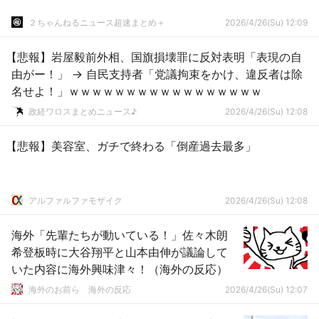
２ちゃんねるニュース超速まとめ＋
2026/4/26(Su) 12:09
【悲報】岩屋毅前外相、国旗損壊罪に反対表明「表現の自
由がー！」 → 自民支持者「党議拘束をかけ、違反者は除
名せよ！」ｗｗｗｗｗｗｗｗｗｗｗｗｗｗｗｗｗ
政経ワロスまとめニュース♪
2026/4/26(Su) 12:08
【悲報】美容室、ガチで終わる「倒産過去最多」
アルファルファモザイク
2026/4/26(Su) 12:08
海外「先輩たちが動いている！」佐々木朗
希登板時に大谷翔平と山本由伸が議論して
いた内容に海外興味津々！（海外の反応）
海外のお前ら 海外の反応
2026/4/26(Su) 12:07