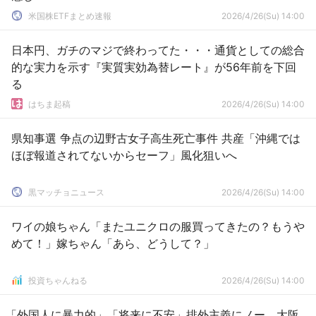
米国株ETFまとめ速報
2026/4/26(Su) 14:00
日本円、ガチのマジで終わってた・・・通貨としての総合
的な実力を示す『実質実効為替レート』が56年前を下回
る
はちま起稿
2026/4/26(Su) 14:00
県知事選 争点の辺野古女子高生死亡事件 共産「沖縄では
ほぼ報道されてないからセーフ」風化狙いへ
黒マッチョニュース
2026/4/26(Su) 14:00
ワイの娘ちゃん「またユニクロの服買ってきたの？もうや
めて！」嫁ちゃん「あら、どうして？」
投資ちゃんねる
2026/4/26(Su) 14:00
「外国人に暴力的」「将来に不安」排外主義にノー 大阪