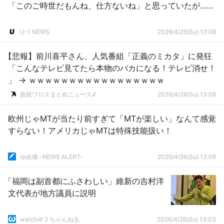
「このご時世だもんね、仕方ないね」と思っていたが……
U-1 NEWS
2026/4/26(Su) 13:09
【悲報】前川喜平さん、人気番組「正義のミカタ」に発狂
「こんなテレビ見てたら本物のバカになる！テレビ消せ！
」 → ｗｗｗｗｗｗｗｗｗｗｗｗｗｗｗｗｗ
政経ワロスまとめニュース♪
2026/4/26(Su) 13:08
欧州じゃMTが当たり前すぎて「MTが楽しい」なんて感覚
すらない！アメリカじゃMTは特殊技能扱い！
ゆめ痛 -NEWS ALERT-
2026/4/26(Su) 13:06
「福岡は副首都にふさわしい」維新の吉村洋
文代表が地方議員に説明
watch＠２ちゃんねる
2026/4/26(Su) 13:03