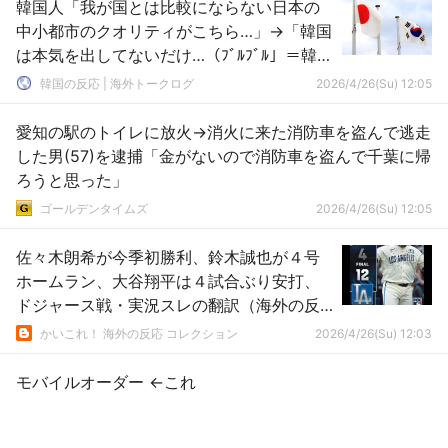
韓国人「我が国とは比較にならない日本の
中小都市のクオリティがこちら…」→「韓国
は本気を出してないだけ…（ﾌﾞﾙﾌﾞﾙ」＝韓国
の反応
韓国の反応 | 海外トークログ
2026/4/26(Su) 12:05
愛知の駅のトイレに放火→消火に来た消防車を盗んで逃走
した男(57)を逮捕「金がないので消防車を盗んで千葉に帰
ろうと思った」
ゴールデンタイムズ
2026/4/26(Su) 12:05
佐々木朗希が今季初勝利、鈴木誠也が４号
ホームラン、大谷翔平は４試合ぶり安打、
ドジャース戦・実況スレの翻訳（海外の反
応）
かいこれ！ 海外の反応 コレクション
2026/4/26(Su) 12:03
モバイルオーダー ←これ