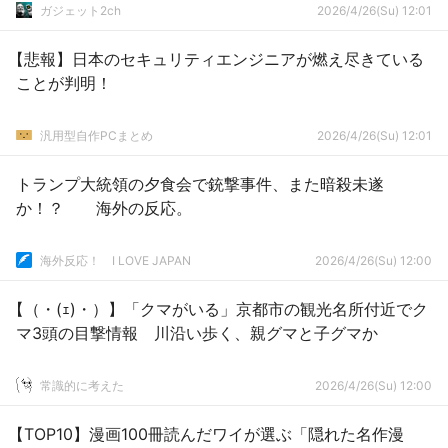
ガジェット2ch
2026/4/26(Su) 12:01
【悲報】日本のセキュリティエンジニアが燃え尽きている
ことが判明！
汎用型自作PCまとめ
2026/4/26(Su) 12:01
トランプ大統領の夕食会で銃撃事件、また暗殺未遂
か！？ 海外の反応。
海外反応！ I LOVE JAPAN
2026/4/26(Su) 12:00
【（・(ｪ)・）】「クマがいる」京都市の観光名所付近でク
マ3頭の目撃情報 川沿い歩く、親グマと子グマか
常識的に考えた
2026/4/26(Su) 12:00
【TOP10】漫画100冊読んだワイが選ぶ「隠れた名作漫