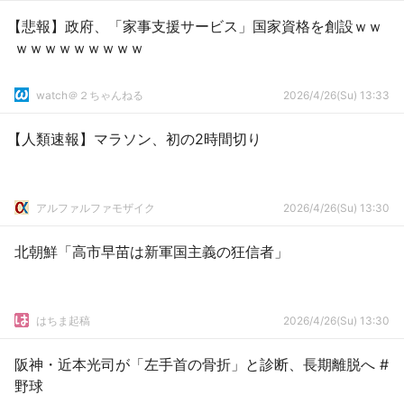
【悲報】政府、「家事支援サービス」国家資格を創設ｗｗ
ｗｗｗｗｗｗｗｗｗ
watch＠２ちゃんねる
2026/4/26(Su) 13:33
【人類速報】マラソン、初の2時間切り
アルファルファモザイク
2026/4/26(Su) 13:30
北朝鮮「高市早苗は新軍国主義の狂信者」
はちま起稿
2026/4/26(Su) 13:30
阪神・近本光司が「左手首の骨折」と診断、長期離脱へ #
野球