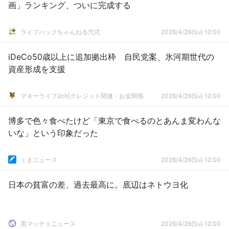
画」ランキング、ついに完成する
ライフハックちゃんねる弐式
2026/4/26(Su) 12:00
iDeCo50歳以上に追加拠出枠 自民党案、氷河期世代の
資産形成を支援
マネーライフ2ch|クレジット関連・お金関係
2026/4/26(Su) 12:00
博多で色々食べたけど「東京で食べるのとあんま変わんな
いな」という印象だった
くまニュース
2026/4/26(Su) 12:00
日本の貧富の差、過去最高に。底辺はネトウヨ化
黒マッチョニュース
2026/4/26(Su) 12:00