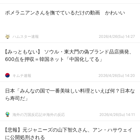
ポメラニアンさんを撫でているだけの動画 かわいい
ハムスター速報
2026/4/26(Su) 14:27
【みっともない】 ソウル・東大門の偽ブランド品店摘発、
600点を押収＝韓国ネット「中国化してる」
キムチ速報
2026/4/26(Su) 14:20
日本「みんなの国で一番美味しい料理といえば何？日本な
ら寿司だ」
海外の万国反応記＠海外の反応
2026/4/26(Su) 14:11
【悲報】元ジャニーズの山下智久さん、アン・ハサウェイ
に公開処刑される