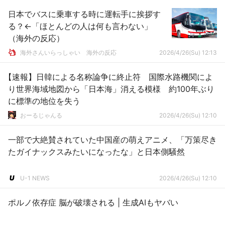
日本でバスに乗車する時に運転手に挨拶す
る？←「ほとんどの人は何も言わない」
（海外の反応）
海外さんいらっしゃい 海外の反応
2026/4/26(Su) 12:13
【速報】日韓による名称論争に終止符 国際水路機関によ
り世界海域地図から「日本海」消える模様 約100年ぶり
に標準の地位を失う
おーるじゃんる
2026/4/26(Su) 12:10
一部で大絶賛されていた中国産の萌えアニメ、「万策尽き
たガイナックスみたいになったな」と日本側騒然
U-1 NEWS
2026/4/26(Su) 12:10
ポルノ依存症 脳が破壊される | 生成AIもヤバい