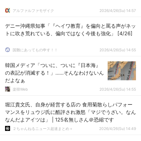
アルファルファモザイク
2026/4/26(Su) 14:57
デニー沖縄県知事「『ヘイワ教育』を偏向と罵る声がネッ
トに吹き荒れている、偏向ではなく今後も強化」 [4/26]
国難にあってもの申す！！
2026/4/26(Su) 14:55
韓国メディア「ついに、ついに『日本海』
の表記が消滅する！」……そんなわけないん
だよなぁ
楽韓Web
2026/4/26(Su) 14:55
堀江貴文氏、自身が経営する店の 食用菊散らしパフォー
マンスをリュウジ氏に酷評され激怒「マジでうざい。なん
なんだよアイツは」 | 125名無しさん＠恐縮です
２ちゃんねるニュース超速まとめ＋
2026/4/26(Su) 14:49