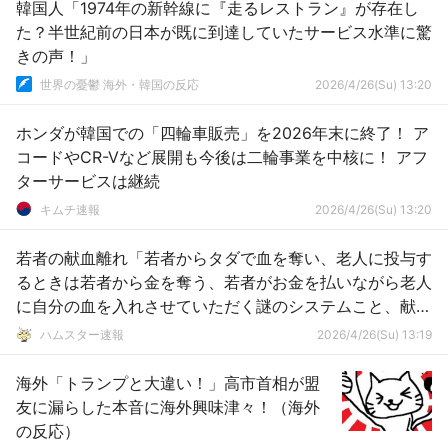
韓国人「1974年の新幹線に『走るレストラン』が存在し
た？半世紀前の日本が既に到達していたサービス水準に驚
きの声！」
世界の憂鬱 海外・韓国の反応
2026/4/26(Su) 13:20
ホンダが韓国での「四輪車販売」を2026年末に終了！ ア
コードやCR-Vなど展開も今後は二輪事業を中核に！ アフ
ターサービスは継続
キムチ速報
2026/4/26(Su) 13:20
若者の献血離れ「若者からタダで血を奪い、老人に投与す
るときは若者から金を奪う、若者がお金を払いながら老人
に自分の血を入れさせていただく謎のシステムこと、献
血」
ハムスター速報
2026/4/26(Su) 13:19
海外「トランプと大違い！」高市首相が盟
友に漏らした本音に海外興味津々！（海外
の反応）