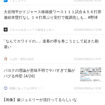
くまニュース
2026/4/26(Su) 14:00
大谷翔平がドジャース移籍後ワースト１１試合＆５６打席
連続本塁打なし １４打席ぶり安打で復調兆しも… #野球
２ちゃんねるニュース超速まとめ＋
2026/4/26(Su) 13:59
「なんてカワイイの…」道着の帯を巻こうとして起きた勘
違い
らばQ - 海外の反応
2026/4/26(Su) 13:57
パヨクの理論が意味不明でヤバすぎて脳が
バグる件🤯 [4/26]
国難にあってもの申す！！
2026/4/26(Su) 13:55
【画像】歯ジュエリーが流行ってるらしいな