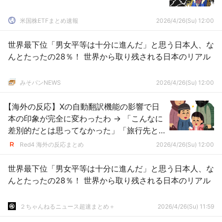
米国株ETFまとめ速報
2026/4/26(Su) 12:00
世界最下位「男女平等は十分に進んだ」と思う日本人、な
んとたったの28％！ 世界から取り残される日本のリアル
みそパンNEWS
2026/4/26(Su) 12:00
【海外の反応】Xの自動翻訳機能の影響で日
本の印象が完全に変わったわ → 「こんなに
差別的だとは思ってなかった」「旅行先と
しては最高だけど住みたいとは思えない国
Red4 海外の反応まとめ
2026/4/26(Su) 12:00
だな」
世界最下位「男女平等は十分に進んだ」と思う日本人、な
んとたったの28％！ 世界から取り残される日本のリアル
２ちゃんねるニュース超速まとめ＋
2026/4/26(Su) 11:59