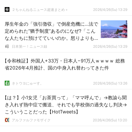
２ちゃんねるニュース超速まとめ＋
2026/4/26(Su) 13:29
厚生年金の「強引徴収」で倒産危機に…法で
定められた“猶予制度”あるのになぜ?「こん
な人たちに預けてていいのか。怒りよりも
恐怖」 窮地の運送会社が全国の年金事務
日本第一！ニュース録
2026/4/26(Su) 13:29
所を独自調査すると…驚きの結果が
【令和検証】外国人+33万・日本人−91万人ｗｗｗｗ 総務
省2026年4月推計、国の中身入れ替わってきた件
ネトウヨにゅーす。
2026/4/26(Su) 13:26
【は？】小1女児「お茶買って」「ママ呼んで」→教諭ら聞
き入れず熱中症で搬送、それでも学校側の過失なし判決→
こういうことだった【HotTweets】
アルファルファモザイク
2026/4/26(Su) 13:20