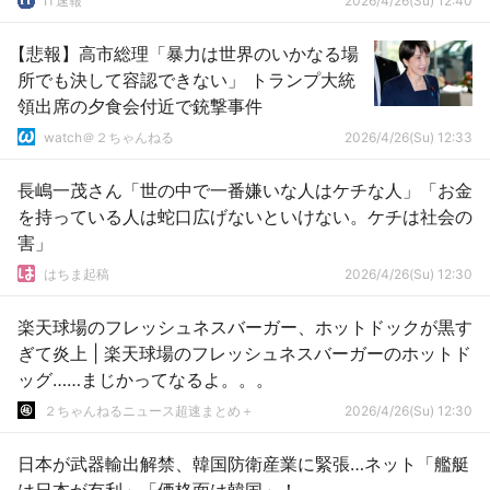
IT速報
2026/4/26(Su) 12:40
【悲報】高市総理「暴力は世界のいかなる場
所でも決して容認できない」 トランプ大統
領出席の夕食会付近で銃撃事件
watch＠２ちゃんねる
2026/4/26(Su) 12:33
長嶋一茂さん「世の中で一番嫌いな人はケチな人」「お金
を持っている人は蛇口広げないといけない。ケチは社会の
害」
はちま起稿
2026/4/26(Su) 12:30
楽天球場のフレッシュネスバーガー、ホットドックが黒す
ぎて炎上 | 楽天球場のフレッシュネスバーガーのホットド
ッグ……まじかってなるよ。。。
２ちゃんねるニュース超速まとめ＋
2026/4/26(Su) 12:30
日本が武器輸出解禁、韓国防衛産業に緊張…ネット「艦艇