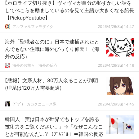
【ホロライブ切り抜き】ヴィヴィが自分の恥ずかしい話を
してぺこらを励ましているのを見て主語が大きくなる船長
【PickupYoutube】
アルファルファモザイク
2026/4/26(Su) 14:47
海外「聖職者なのに」日本で逮捕されたと
んでもない住職に海外びっくり仰天！（海
外の反応）
海外のお前ら 海外の反応
2026/4/26(Su) 14:46
【悲報】文系人材、80万人余ることが判明
(理系は120万人需要超過)
(*ﾟ∀ﾟ)ゞカガクニュース隊
2026/4/26(Su) 14:45
韓国人「実は日本が世界でもトップを誇る
技術力をご覧ください…」→「なぜこんなこ
とが可能なんだ…？（ﾌﾞﾙﾌﾞﾙ」＝韓国の反応