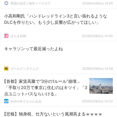
韓国の反応 | 海外トークログ
2026/4/26(Su) 14:45
小高和剛氏「ハンドレッドライン3と言い張れるような
DLCを作りたい。もう少し反響が広がってほしい」
はちま起稿
2026/4/26(Su) 14:40
キャラソンって最近減ったよね
ゴールデンタイムズ
2026/4/26(Su) 14:39
【首都】家賃高騰で“3分の1ルール”崩壊…
「手取り20万で東京に住むのはキツイ」「3
点ユニットバスならいける」
watch＠２ちゃんねる
2026/4/26(Su) 14:33
【悲報】独身税、仕方ないという風潮高まるｗｗｗｗ