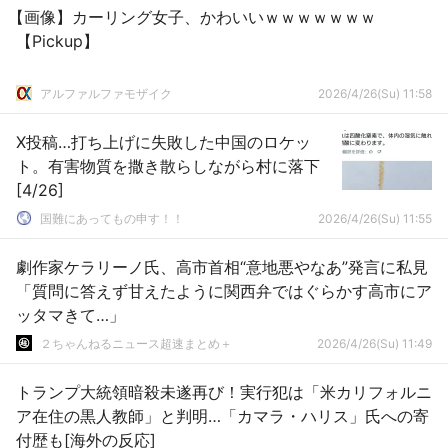
【画像】カーリング女子、かわいいｗｗｗｗｗｗｗ
【Pickup】
アルファルファモザイク
2026/4/26(Su) 11:58
X投稿…打ち上げに失敗した中国のロケッ
ト。有害物質を撒き散らしながら村に落下
[4/26]
国難にあってもの申す！！
2026/4/26(Su) 11:55
劇作家ケラリーノ氏、高市首相“意地悪やなあ”発言に私見
「質問に答えず甘えたように関西弁ではぐらかす高市にア
ッタマきて…」
２ちゃんねるニュース超速まとめ＋
2026/4/26(Su) 11:49
トランプ大統領暗殺未遂再び！実行犯は「米カリフォルニ
ア在住の黒人教師」と判明…「カマラ・ハリス」氏への寄
付歴も[海外の反応]