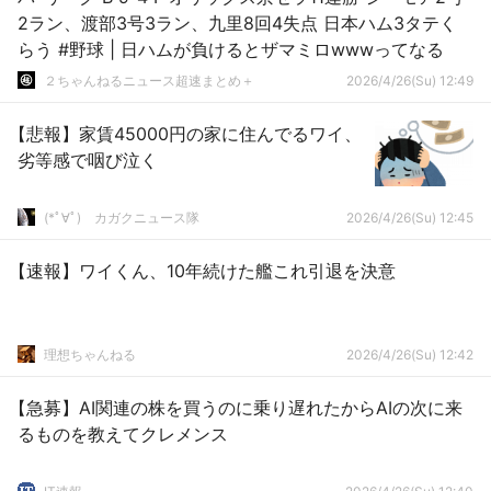
2ラン、渡部3号3ラン、九里8回4失点 日本ハム3タテく
らう #野球 | 日ハムが負けるとザマミロwwwってなる
２ちゃんねるニュース超速まとめ＋
2026/4/26(Su) 12:49
【悲報】家賃45000円の家に住んでるワイ、
劣等感で咽び泣く
(*ﾟ∀ﾟ)ゞカガクニュース隊
2026/4/26(Su) 12:45
【速報】ワイくん、10年続けた艦これ引退を決意
理想ちゃんねる
2026/4/26(Su) 12:42
【急募】AI関連の株を買うのに乗り遅れたからAIの次に来
るものを教えてクレメンス