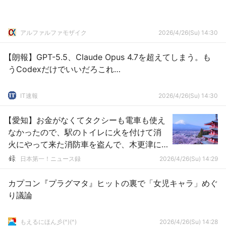
アルファルファモザイク
2026/4/26(Su) 14:30
【朗報】GPT-5.5、Claude Opus 4.7を超えてしまう。も
うCodexだけでいいだろこれ…
IT速報
2026/4/26(Su) 14:30
【愛知】お金がなくてタクシーも電車も使え
なかったので、駅のトイレに火を付けて消
火にやって来た消防車を盗んで、木更津に
帰ろうとした男を逮捕
日本第一！ニュース録
2026/4/26(Su) 14:29
カプコン『プラグマタ』ヒットの裏で「女児キャラ」めぐ
り議論
もえるにほん彡(^)(^)
2026/4/26(Su) 14:28