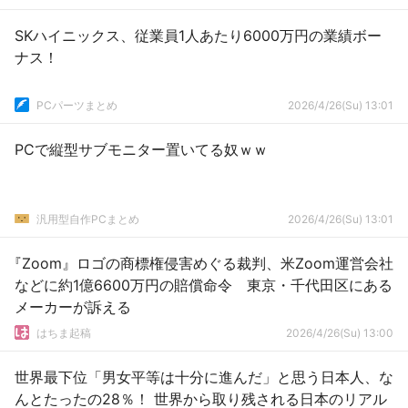
SKハイニックス、従業員1人あたり6000万円の業績ボー
ナス！
PCパーツまとめ
2026/4/26(Su) 13:01
PCで縦型サブモニター置いてる奴ｗｗ
汎用型自作PCまとめ
2026/4/26(Su) 13:01
『Zoom』ロゴの商標権侵害めぐる裁判、米Zoom運営会社
などに約1億6600万円の賠償命令 東京・千代田区にある
メーカーが訴える
はちま起稿
2026/4/26(Su) 13:00
世界最下位「男女平等は十分に進んだ」と思う日本人、な
んとたったの28％！ 世界から取り残される日本のリアル