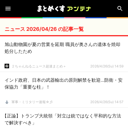
ニュース 2026/04/26 の記事一覧
旭山動物園が夏の営業を延期 職員が奥さんの遺体を焼却
処分したため
２ちゃんねるニュース超速まとめ＋
2026/4/26(Su) 14:59
インド政府、日本の武器輸出の原則解禁を歓迎…防衛・安
保協力「重要な柱」！
軍事・ミリタリー速報☆彡
2026/4/26(Su) 14:57
【正論】トランプ大統領「対立は銃ではなく平和的な方法
で解決すべき」