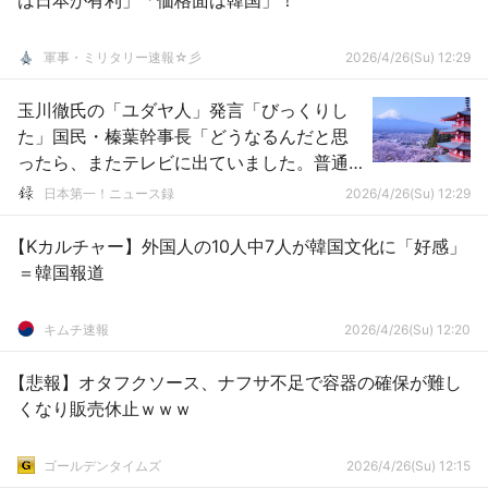
は日本が有利」「価格面は韓国」！
軍事・ミリタリー速報☆彡
2026/4/26(Su) 12:29
玉川徹氏の「ユダヤ人」発言「びっくりし
た」国民・榛葉幹事長「どうなるんだと思
ったら、またテレビに出ていました。普通
に」
日本第一！ニュース録
2026/4/26(Su) 12:29
【Kカルチャー】外国人の10人中7人が韓国文化に「好感」
＝韓国報道
キムチ速報
2026/4/26(Su) 12:20
【悲報】オタフクソース、ナフサ不足で容器の確保が難し
くなり販売休止ｗｗｗ
ゴールデンタイムズ
2026/4/26(Su) 12:15