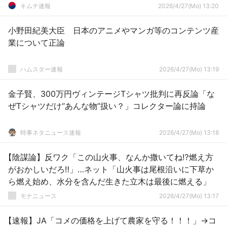
キムチ速報
2026/4/27(Mo) 13:20
小野田紀美大臣 日本のアニメやマンガ等のコンテンツ産
業について正論
ハムスター速報
2026/4/27(Mo) 13:19
金子賢、300万円ヴィンテージTシャツ批判に再反論「な
ぜTシャツだけ“あんな物”扱い？」コレクター論に持論
時事ネタニュース速報
2026/4/27(Mo) 13:18
【陰謀論】反ワク「この山火事、なんか撒いてね⁉️燃え方
がおかしいだろ‼️」…ネット「山火事は尾根沿いに下草か
ら燃え始め、水分を含んだ生きた立木は最後に燃える」
モナニュース
2026/4/27(Mo) 13:17
【速報】JA「コメの価格を上げて農家を守る！！！」→コ