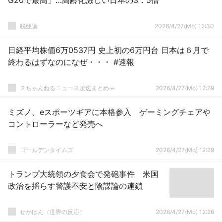
G20で最高」…高齢化激しい日本の3．5倍
脱亜論
2026/4/27(Mo) 12:30
日経平均株価6万0537円 史上初の6万円台 日本は６月で
終わるはずなのになぜ・・・ #速報
２ちゃんねるニュース超速まとめ＋
2026/4/27(Mo) 12:29
ミズノ、eスポーツギアに本格参入 ゲーミングチェアや
コントローラーなど発売へ
ゴールデンタイムズ
2026/4/27(Mo) 12:29
トランプ大統領の夕食会で発砲事件 米国
政治を揺らす警護不安と陰謀論の連鎖
せかはん（世界の反応）
2026/4/27(Mo) 12:26