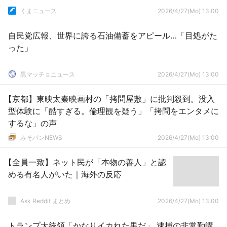
くまニュース
2026/4/27(Mo) 13:00
自民党広報、世界に誇る石油備蓄をアピール…「目処がた
った」
黒マッチョニュース
2026/4/27(Mo) 13:00
【京都】東映太秦映画村の「拷問屋敷」に批判殺到。没入
型体験に「酷すぎる。倫理観を疑う」「拷問をエンタメに
するな」の声
みそパンNEWS
2026/4/27(Mo) 13:00
【全員一致】ネット民が「本物の善人」と認
める有名人がいた｜海外の反応
Ask Reddit まとめ
2026/4/27(Mo) 13:00
トランプ大統領「かなりイカれた男だ」 逮捕の非常勤講