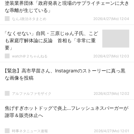
塗装業界団体「政府発表と現場のサプライチェーンに大き
な乖離が生じている」
なんJ政治ネタまとめ
2026/4/27(Mo) 12:04
「なくせない」自民・三原じゅん子氏、こど
も家庭庁解体論に反論 首相も「非常に重
要」
watch＠２ちゃんねる
2026/4/27(Mo) 12:03
【緊急】高市早苗さん、Instagramのストーリーに真っ黒
な画像を投稿
アルファルファモザイク
2026/4/27(Mo) 12:02
焦げすぎホットドッグで炎上…フレッシュネスバーガーが
謝罪＆販売休止へ
時事ネタニュース速報
2026/4/27(Mo) 12:01