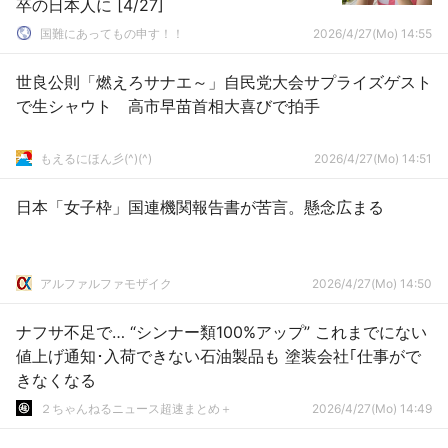
卒の日本人に [4/27]
国難にあってもの申す！！
2026/4/27(Mo) 14:55
世良公則「燃えろサナエ～」自民党大会サプライズゲスト
で生シャウト 高市早苗首相大喜びで拍手
もえるにほん彡(^)(^)
2026/4/27(Mo) 14:51
日本「女子枠」国連機関報告書が苦言。懸念広まる
アルファルファモザイク
2026/4/27(Mo) 14:50
ナフサ不足で… “シンナー類100%アップ” これまでにない
値上げ通知･入荷できない石油製品も 塗装会社｢仕事がで
きなくなる
２ちゃんねるニュース超速まとめ＋
2026/4/27(Mo) 14:49