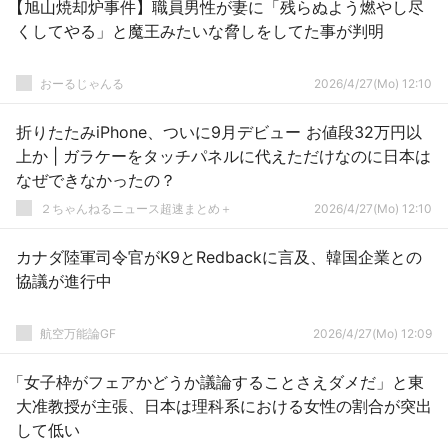
【旭山焼却炉事件】職員男性が妻に「残らぬよう燃やし尽
くしてやる」と魔王みたいな脅しをしてた事が判明
おーるじゃんる
2026/4/27(Mo) 12:10
折りたたみiPhone、ついに9月デビュー お値段32万円以
上か | ガラケーをタッチパネルに代えただけなのに日本は
なぜできなかったの？
２ちゃんねるニュース超速まとめ＋
2026/4/27(Mo) 12:10
カナダ陸軍司令官がK9とRedbackに言及、韓国企業との
協議が進行中
航空万能論GF
2026/4/27(Mo) 12:09
「女子枠がフェアかどうか議論することさえダメだ」と東
大准教授が主張、日本は理科系における女性の割合が突出
して低い