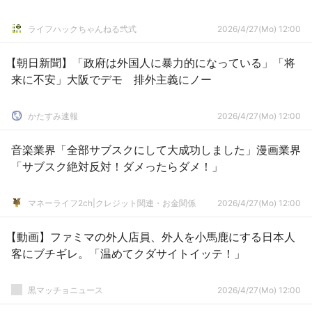
ライフハックちゃんねる弐式
2026/4/27(Mo) 12:00
【朝日新聞】「政府は外国人に暴力的になっている」「将
来に不安」大阪でデモ 排外主義にノー
かたすみ速報
2026/4/27(Mo) 12:00
音楽業界「全部サブスクにして大成功しました」漫画業界
「サブスク絶対反対！ダメったらダメ！」
マネーライフ2ch|クレジット関連・お金関係
2026/4/27(Mo) 12:00
【動画】ファミマの外人店員、外人を小馬鹿にする日本人
客にブチギレ。「温めてクダサイトイッテ！」
黒マッチョニュース
2026/4/27(Mo) 12:00