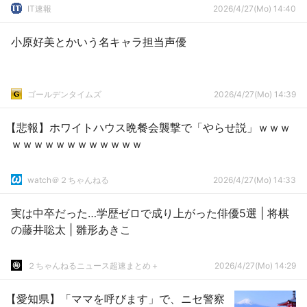
IT速報
2026/4/27(Mo) 14:40
小原好美とかいう名キャラ担当声優
ゴールデンタイムズ
2026/4/27(Mo) 14:39
【悲報】ホワイトハウス晩餐会襲撃で「やらせ説」ｗｗｗ
ｗｗｗｗｗｗｗｗｗｗｗｗ
watch＠２ちゃんねる
2026/4/27(Mo) 14:33
実は中卒だった…学歴ゼロで成り上がった俳優5選 | 将棋
の藤井聡太 | 雛形あきこ
２ちゃんねるニュース超速まとめ＋
2026/4/27(Mo) 14:29
【愛知県】「ママを呼びます」で、ニセ警察