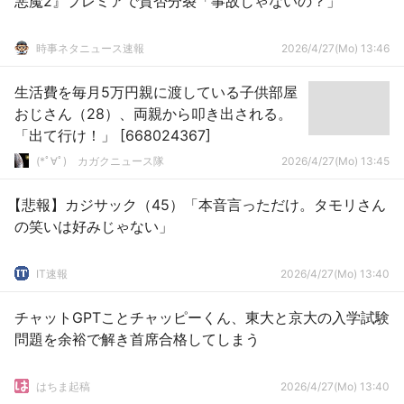
悪魔2』プレミアで賛否分裂「事故じゃないの？」
時事ネタニュース速報
2026/4/27(Mo) 13:46
生活費を毎月5万円親に渡している子供部屋
おじさん（28）、両親から叩き出される。
「出て行け！」 [668024367]
(*ﾟ∀ﾟ)ゞカガクニュース隊
2026/4/27(Mo) 13:45
【悲報】カジサック（45）「本音言っただけ。タモリさん
の笑いは好みじゃない」
IT速報
2026/4/27(Mo) 13:40
チャットGPTことチャッピーくん、東大と京大の入学試験
問題を余裕で解き首席合格してしまう
はちま起稿
2026/4/27(Mo) 13:40