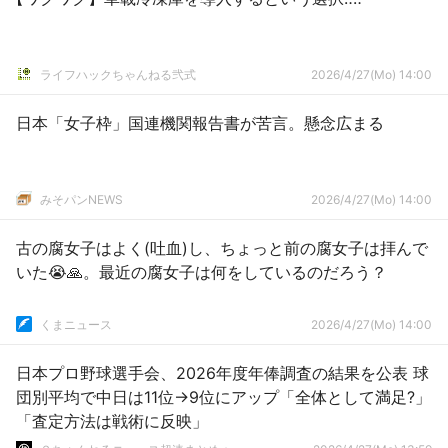
ライフハックちゃんねる弐式
2026/4/27(Mo) 14:00
日本「女子枠」国連機関報告書が苦言。懸念広まる
みそパンNEWS
2026/4/27(Mo) 14:00
古の腐女子はよく(吐血)し、ちょっと前の腐女子は拝んで
いた😭🙏。最近の腐女子は何をしているのだろう？
くまニュース
2026/4/27(Mo) 14:00
日本プロ野球選手会、2026年度年俸調査の結果を公表 球
団別平均で中日は11位→9位にアップ「全体として満足?」
「査定方法は戦術に反映」