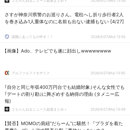
２ちゃんねるニュース超速まとめ＋
2026/4/27(Mo) 13:59
さすが神奈川県警のお巡りさん。電柱へし折り歩行者2人
を巻き込み1人重体なのに名前も出ない逮捕もない [4/27]
国難にあってもの申す！！
2026/4/27(Mo) 13:55
【画像】Ado、テレビでも遂に顔出しwwwwwwww
アルファルファモザイク
2026/4/27(Mo) 13:50
｢自分と同じ年収400万円台でも結婚対象｣そんな女性でも
｢デートの割り勘｣に興ざめする納得の理由 (タメニー広
報)
２ちゃんねるニュース超速まとめ＋
2026/4/27(Mo) 13:49
【賛否】MOMOの肩紐“だらーん”に騒然！『プラダを着た