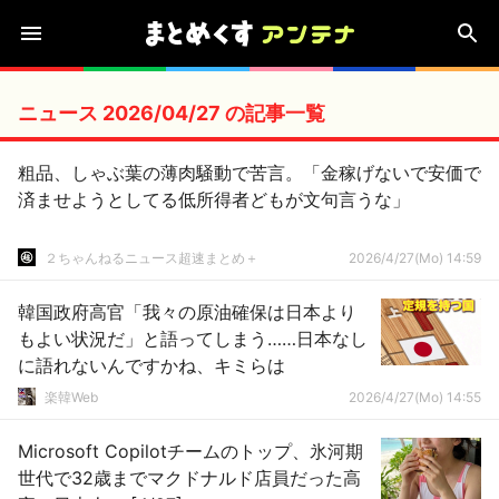
ニュース 2026/04/27 の記事一覧
粗品、しゃぶ葉の薄肉騒動で苦言。「金稼げないで安価で
済ませようとしてる低所得者どもが文句言うな」
２ちゃんねるニュース超速まとめ＋
2026/4/27(Mo) 14:59
韓国政府高官「我々の原油確保は日本より
もよい状況だ」と語ってしまう……日本なし
に語れないんですかね、キミらは
楽韓Web
2026/4/27(Mo) 14:55
Microsoft Copilotチームのトップ、氷河期
世代で32歳までマクドナルド店員だった高