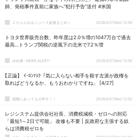
師、発砲事件直前に家族へ“犯行予告”送付 #米国
２ちゃんねるニュース超速まとめ＋
2026/4/27(Mo) 12:59
トヨタ世界販売台数、昨年度は2.0％増の1047万台で過去
最高…トランプ関税の逆風下の北米で7.2％増
ゆめ痛 -NEWS ALERT-
2026/4/27(Mo) 12:59
【正論】 ｲｰﾛﾝﾏｽｸ「気に入らない相手を殺す左派が政権を
取ればどうなるか、もうおわかりですね」 [4/27]
国難にあってもの申す！！
2026/4/27(Mo) 12:55
レジシステム提供会社社長、消費税減税・ゼロへの対応
「最短1～2日で可能」 改修も不要 | 反政府な主張する奴
らは消費税ゼロを