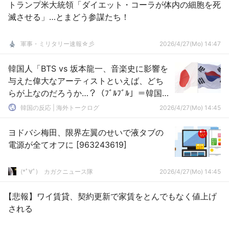
トランプ米大統領「ダイエット・コーラが体内の細胞を死
滅させる」…とまどう参謀たち！
軍事・ミリタリー速報☆彡
2026/4/27(Mo) 14:47
韓国人「BTS vs 坂本龍一、音楽史に影響を
与えた偉大なアーティストといえば、どち
らが上なのだろうか…？（ﾌﾞﾙﾌﾞﾙ」＝韓国の
反応
韓国の反応 | 海外トークログ
2026/4/27(Mo) 14:45
ヨドバシ梅田、限界左翼のせいで液タブの
電源が全てオフに [963243619]
(*ﾟ∀ﾟ)ゞカガクニュース隊
2026/4/27(Mo) 14:45
【悲報】ワイ賃貸、契約更新で家賃をとんでもなく値上げ
される