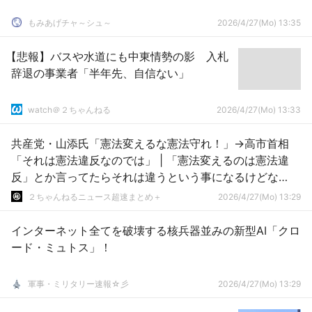
もみあげチャ～シュ～
2026/4/27(Mo) 13:35
【悲報】バスや水道にも中東情勢の影 入札
辞退の事業者「半年先、自信ない」
watch＠２ちゃんねる
2026/4/27(Mo) 13:33
共産党・山添氏「憲法変えるな憲法守れ！」→高市首相
「それは憲法違反なのでは」 | 「憲法変えるのは憲法違
反」とか言ってたらそれは違うという事になるけどな
あ・・・？
２ちゃんねるニュース超速まとめ＋
2026/4/27(Mo) 13:29
インターネット全てを破壊する核兵器並みの新型AI「クロ
ード・ミュトス」！
軍事・ミリタリー速報☆彡
2026/4/27(Mo) 13:29