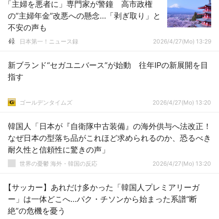
「主婦を悪者に」専門家が警鐘 高市政権
の”主婦年金”改悪への懸念…「剥ぎ取り」と
不安の声も
日本第一！ニュース録
2026/4/27(Mo) 13:29
新ブランド“セガユニバース”が始動 往年IPの新展開を目
指す
ゴールデンタイムズ
2026/4/27(Mo) 13:20
韓国人「日本が『自衛隊中古装備』の海外供与へ法改正！
なぜ日本の型落ち品がこれほど求められるのか、恐るべき
耐久性と信頼性に驚きの声」
世界の憂鬱 海外・韓国の反応
2026/4/27(Mo) 13:20
【サッカー】あれだけ多かった「韓国人プレミアリーガ
ー」は一体どこへ…パク・チソンから始まった系譜“断
絶”の危機を憂う