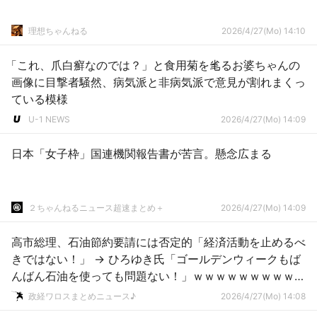
理想ちゃんねる
2026/4/27(Mo) 14:10
「これ、爪白癬なのでは？」と食用菊を毟るお婆ちゃんの
画像に目撃者騒然、病気派と非病気派で意見が割れまくっ
ている模様
U-1 NEWS
2026/4/27(Mo) 14:09
日本「女子枠」国連機関報告書が苦言。懸念広まる
２ちゃんねるニュース超速まとめ＋
2026/4/27(Mo) 14:09
高市総理、石油節約要請には否定的「経済活動を止めるべ
きではない！」 → ひろゆき氏「ゴールデンウィークもば
んばん石油を使っても問題ない！」ｗｗｗｗｗｗｗｗｗｗ
ｗｗ
政経ワロスまとめニュース♪
2026/4/27(Mo) 14:08