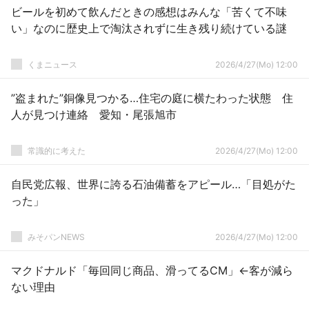
ビールを初めて飲んだときの感想はみんな「苦くて不味
い」なのに歴史上で淘汰されずに生き残り続けている謎
くまニュース
2026/4/27(Mo) 12:00
”盗まれた”銅像見つかる…住宅の庭に横たわった状態 住
人が見つけ連絡 愛知・尾張旭市
常識的に考えた
2026/4/27(Mo) 12:00
自民党広報、世界に誇る石油備蓄をアピール…「目処がた
った」
みそパンNEWS
2026/4/27(Mo) 12:00
マクドナルド「毎回同じ商品、滑ってるCM」←客が減ら
ない理由