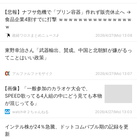
【悲報】ナフサ危機で「プリン容器」作れず販売休止へ →
食品企業4割すでに打撃 ｗｗｗｗｗｗｗｗｗｗｗｗｗｗｗ
ｗ
政経ワロスまとめニュース♪
2026/4/27(Mo) 13:08
東野幸治さん「武器輸出、賛成。中国と北朝鮮が嫌がるっ
てことはいい政策」
アルファルファモザイク
2026/4/27(Mo) 13:07
【画像】「一般参加のカラオケ大会で、
SPEED歌ってる4人組の中にどう見ても本物
が混じってる」
watch＠２ちゃんねる
2026/4/27(Mo) 13:03
インテル株が24％急騰、ドットコムバブル期の記録を更
新