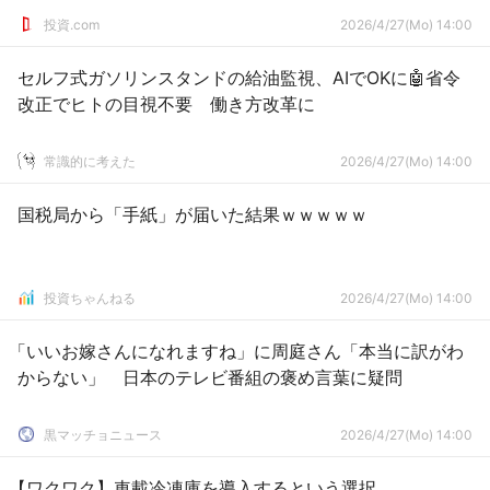
投資.com
2026/4/27(Mo) 14:00
セルフ式ガソリンスタンドの給油監視、AIでOKに🤖省令
改正でヒトの目視不要 働き方改革に
常識的に考えた
2026/4/27(Mo) 14:00
国税局から「手紙」が届いた結果ｗｗｗｗｗ
投資ちゃんねる
2026/4/27(Mo) 14:00
「いいお嫁さんになれますね」に周庭さん「本当に訳がわ
からない」 日本のテレビ番組の褒め言葉に疑問
黒マッチョニュース
2026/4/27(Mo) 14:00
【ワクワク】車載冷凍庫を導入するという選択‥‥