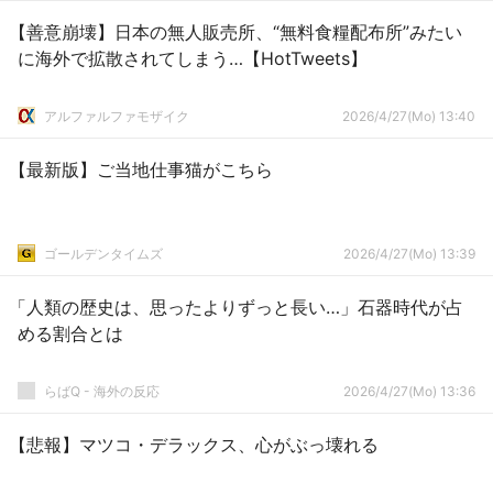
【善意崩壊】日本の無人販売所、“無料食糧配布所”みたい
に海外で拡散されてしまう…【HotTweets】
アルファルファモザイク
2026/4/27(Mo) 13:40
【最新版】ご当地仕事猫がこちら
ゴールデンタイムズ
2026/4/27(Mo) 13:39
「人類の歴史は、思ったよりずっと長い…」石器時代が占
める割合とは
らばQ - 海外の反応
2026/4/27(Mo) 13:36
【悲報】マツコ・デラックス、心がぶっ壊れる