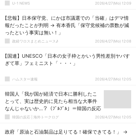
U-1 NEWS
2026/4/27(Mo) 12:09
【悲報】日本保守党、にかほ市議選での「当確」はデマ情
報だったことが判明 → 有本香氏「保守党候補の票数が減
ったという事実は無い！」
政経ワロスまとめニュース♪
2026/4/27(Mo) 12:08
【国連】UNESCO「日本の女子枠とかいう男性差別ヤバす
ぎて草」フェミニスト「・・・」
ハムスター速報
2026/4/27(Mo) 12:05
韓国人「我が国が経済で日本に勝利したこ
とって、実は歴史的に見たら相当な大事件
なんじゃないか…？（ﾌﾞﾙﾌﾞﾙ」＝韓国の反応
韓国の反応 | 海外トークログ
2026/4/27(Mo) 12:05
政府「原油と石油製品は足りてる！確保できてる！」 →