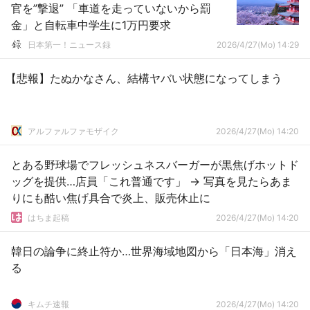
官を”撃退” 「車道を走っていないから罰
金」と自転車中学生に1万円要求
日本第一！ニュース録
2026/4/27(Mo) 14:29
【悲報】たぬかなさん、結構ヤバい状態になってしまう
アルファルファモザイク
2026/4/27(Mo) 14:20
とある野球場でフレッシュネスバーガーが黒焦げホットド
ッグを提供…店員「これ普通です」 → 写真を見たらあま
りにも酷い焦げ具合で炎上、販売休止に
はちま起稿
2026/4/27(Mo) 14:20
韓日の論争に終止符か…世界海域地図から「日本海」消え
る
キムチ速報
2026/4/27(Mo) 14:20