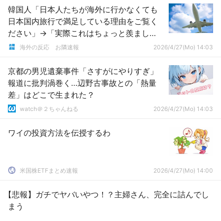
韓国人「日本人たちが海外に行かなくても
日本国内旅行で満足している理由をご覧く
ださい」→「実際これはちょっと羨まし
い」「我々も北朝鮮と統一してた
海外の反応 お隣速報
2026/4/27(Mo) 14:03
ら・・・」
京都の男児遺棄事件「さすがにやりすぎ」
報道に批判渦巻く…辺野古事故との「熱量
差」はどこで生まれた？
watch＠２ちゃんねる
2026/4/27(Mo) 14:03
ワイの投資方法を伝授するわ
米国株ETFまとめ速報
2026/4/27(Mo) 14:00
【悲報】ガチでヤバいやつ！？主婦さん、完全に詰んでし
まう