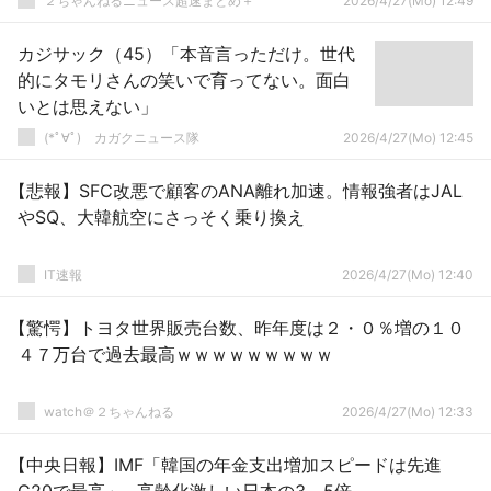
２ちゃんねるニュース超速まとめ＋
2026/4/27(Mo) 12:49
カジサック（45）「本音言っただけ。世代
的にタモリさんの笑いで育ってない。面白
いとは思えない」
(*ﾟ∀ﾟ)ゞカガクニュース隊
2026/4/27(Mo) 12:45
【悲報】SFC改悪で顧客のANA離れ加速。情報強者はJAL
やSQ、大韓航空にさっそく乗り換え
IT速報
2026/4/27(Mo) 12:40
【驚愕】トヨタ世界販売台数、昨年度は２・０％増の１０
４７万台で過去最高ｗｗｗｗｗｗｗｗｗ
watch＠２ちゃんねる
2026/4/27(Mo) 12:33
【中央日報】IMF「韓国の年金支出増加スピードは先進