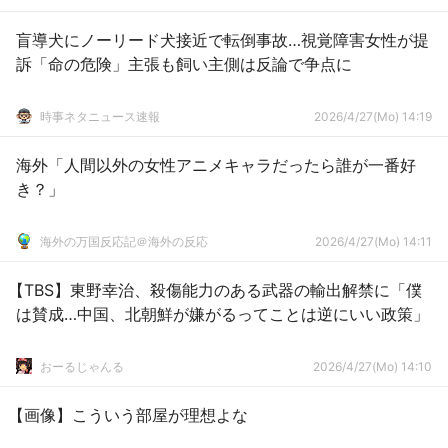
盲導犬にノーリード犬接近で転倒事故…視覚障害女性が提
訴「命の危険」主張も飼い主側は反論で争点に
時事ネタニュース速報
2026/4/27(Mo) 14:19
海外「人間以外の女性アニメキャラだったら誰が一番好
き？」
海外の万国反応記＠海外の反応
2026/4/27(Mo) 14:11
【TBS】東野幸治、殺傷能力のある武器の輸出解禁に「僕
は賛成…中国、北朝鮮が嫌がるってことは逆にいい政策」
おーるじゃんる
2026/4/27(Mo) 14:10
【画像】こういう部屋が理想よな