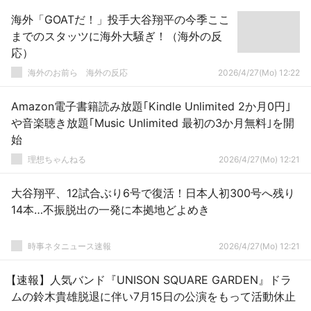
海外「GOATだ！」投手大谷翔平の今季ここ
までのスタッツに海外大騒ぎ！（海外の反
応）
海外のお前ら 海外の反応
2026/4/27(Mo) 12:22
Amazon電子書籍読み放題｢Kindle Unlimited 2か月0円｣
や音楽聴き放題｢Music Unlimited 最初の3か月無料｣を開
始
理想ちゃんねる
2026/4/27(Mo) 12:21
大谷翔平、12試合ぶり6号で復活！日本人初300号へ残り
14本…不振脱出の一発に本拠地どよめき
時事ネタニュース速報
2026/4/27(Mo) 12:21
【速報】人気バンド『UNISON SQUARE GARDEN』ドラ
ムの鈴木貴雄脱退に伴い7月15日の公演をもって活動休止