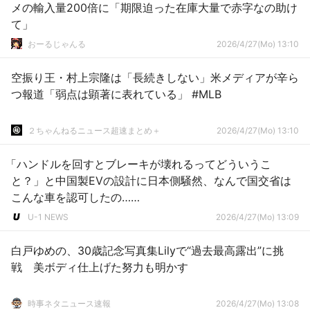
メの輸入量200倍に「期限迫った在庫大量で赤字なの助け
て」
おーるじゃんる
2026/4/27(Mo) 13:10
空振り王・村上宗隆は「長続きしない」米メディアが辛ら
つ報道「弱点は顕著に表れている」 #MLB
２ちゃんねるニュース超速まとめ＋
2026/4/27(Mo) 13:10
「ハンドルを回すとブレーキが壊れるってどういうこ
と？」と中国製EVの設計に日本側騒然、なんで国交省は
こんな車を認可したの……
U-1 NEWS
2026/4/27(Mo) 13:09
白戸ゆめの、30歳記念写真集Lilyで“過去最高露出”に挑
戦 美ボディ仕上げた努力も明かす
時事ネタニュース速報
2026/4/27(Mo) 13:08