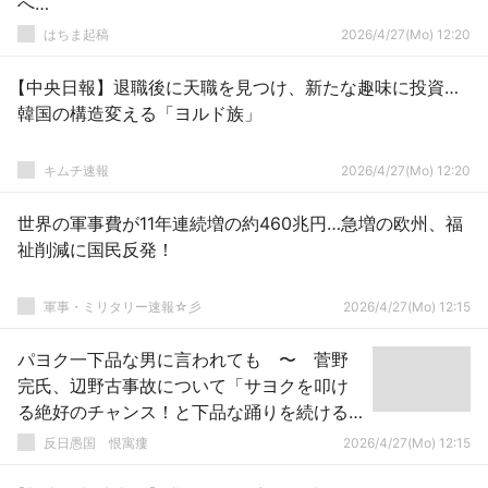
へ…
はちま起稿
2026/4/27(Mo) 12:20
【中央日報】退職後に天職を見つけ、新たな趣味に投資…
韓国の構造変える「ヨルド族」
キムチ速報
2026/4/27(Mo) 12:20
世界の軍事費が11年連続増の約460兆円…急増の欧州、福
祉削減に国民反発！
軍事・ミリタリー速報☆彡
2026/4/27(Mo) 12:15
パヨク一下品な男に言われても 〜 菅野
完氏、辺野古事故について「サヨクを叩け
る絶好のチャンス！と下品な踊りを続ける
ネトウヨ」
反日愚国 恨寓瘻
2026/4/27(Mo) 12:15