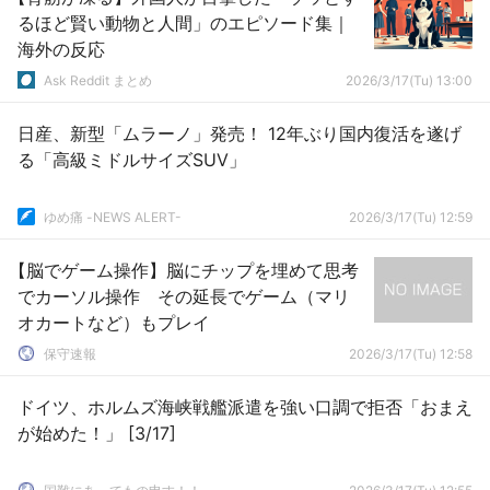
るほど賢い動物と人間」のエピソード集｜
海外の反応
Ask Reddit まとめ
2026/3/17(Tu) 13:00
日産、新型「ムラーノ」発売！ 12年ぶり国内復活を遂げ
る「高級ミドルサイズSUV」
ゆめ痛 -NEWS ALERT-
2026/3/17(Tu) 12:59
【脳でゲーム操作】脳にチップを埋めて思考
でカーソル操作 その延長でゲーム（マリ
オカートなど）もプレイ
保守速報
2026/3/17(Tu) 12:58
ドイツ、ホルムズ海峡戦艦派遣を強い口調で拒否「おまえ
が始めた！」 [3/17]