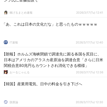
ンプ氏に首脳会談で
稼げるまとめ速報
2026/3/17(Tu) 12:41
「あ、これは日本の文化だな」と思ったものｗｗｗｗｗ
IT速報
2026/3/17(Tu) 12:40
【朗報】ホルムズ海峡閉鎖で調達先に困る各国を尻目に、
日本はアメリカのアラスカ産原油を調達合意「さらに日米
関税合意80兆円もカウントされ消化できる模様」
おーるじゃんる
2026/3/17(Tu) 12:36
【韓国】産業用電気、日中の料金を引き下げへ
脱亜論
2026/3/17(Tu) 12:30