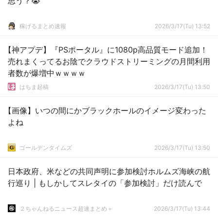
思う？😭
稼げるまとめ速報
2026/3/17(Tu) 13:52
【神アプデ】『PSポータル』に1080p高品質モード追加！
売れまくってるお陰でクラウドストリーミングの月間利用
者数が爆増中ｗｗｗｗ
はちま起稿
2026/3/17(Tu) 13:50
【画像】いつの間にかブラックホールのイメージ変わった
よね
ゴールデンタイムズ
2026/3/17(Tu) 13:50
日本政府、米などの共同声明に参加検討ホルムズ海峡の航
行巡り | もしかしてスレタイの「参加検討」だけ読んで
２ちゃんねるニュース超速まとめ＋
2026/3/17(Tu) 13:44