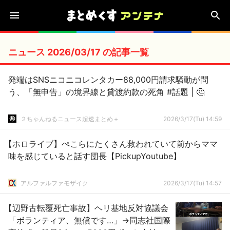
ニュース 2026/03/17 の記事一覧
発端はSNSニコニコレンタカー88,000円請求騒動が問
う、「無申告」の境界線と貸渡約款の死角 #話題 | 🤔
２ちゃんねるニュース超速まとめ＋
2026/3/17(Tu) 14:59
【ホロライブ】ぺこらにたくさん救われていて前からママ
味を感じていると話す団長【PickupYoutube】
アルファルファモザイク
2026/3/17(Tu) 14:57
【辺野古転覆死亡事故】ヘリ基地反対協議会
「ボランティア、無償です…」→同志社国際