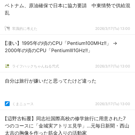
ベトナム、原油確保で日本に協力要請 中東情勢で供給混
乱
常識的に考えた
2026/3/17(Tu) 13:00
【凄い】1995年の頃のCPU「Pentium100MHz!!」 →
2000年の頃のCPU「PentiumIII1GHz!!」
ライフハックちゃんねる弐式
2026/3/17(Tu) 13:00
自分は旅行が嫌いだと思ってたけど違った
くまニュース
2026/3/17(Tu) 13:00
【辺野古転覆】同志社国際高校の修学旅行に用意された7
つのコースに「金城実アトリエ見学」…元毎日新聞・西山
太吉の胸像を作った筋金入りの活動家