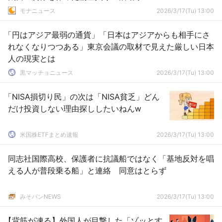
モナニュース
2026/3/17(Tu) 13:00
「円はアジア最弱の通貨」「日本はアジアからも相手にさ
れなくなりつつある」東京会議の取材で見えた厳しい日本
人の現実とは
黒マッチョニュース
2026/3/17(Tu) 13:00
「NISA損切り民」の次は「NISA貧乏」どん
だけ投資しない理由探ししたいねんw
米国株ETFまとめ速報
2026/3/17(Tu) 13:00
同志社国際高校、保護者に抗議船ではなく「基地反対を唱
える人が普段乗る船」と連絡 同意はとらず
みそパンNEWS
2026/3/17(Tu) 13:00
【背筋が凍る】外国人が目撃した「ゾッとす