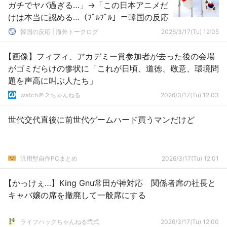
ガチでヤバ過ぎる…」→「この日本アニメだ
けは本当に認める…（ﾌﾞﾙﾌﾞﾙ」＝韓国の反応
韓国の反応 | 海外トークログ
2026/3/17(Tu) 12:05
【画像】フィフィ、アカデミー賞参加者が去った後の会場
がゴミだらけの惨状に「これが日頃、道徳、敬意、環境問
題を声高に叫ぶ人たち」
watch＠２ちゃんねる
2026/3/17(Tu) 12:03
世代交代直後に前世代ゲームハード買うマンだけど
汎用型自作PCまとめ
2026/3/17(Tu) 12:01
【かっけぇ…】King Gnu常田が神対応 関係者席の社長と
キャバ嬢の席を撤廃して一般席にする
ライフハックちゃんねる弐式
2026/3/17(Tu) 12:00