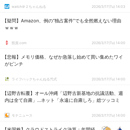
watch＠２ちゃんねる
2026/3/17(Tu) 14:03
【疑問】Amazon、例の“独占案件”でも全然燃えない理由
ｗｗｗ
投資.com
2026/3/17(Tu) 14:00
【悲報】メモリ価格、なぜか急落し始めて買い集めたワイ
がピンチ
ライフハックちゃんねる弐式
2026/3/17(Tu) 14:00
【辺野古転覆】オール沖縄「辺野古新基地の抗議活動、週
内は全て自粛」…ネット「永遠に自粛しろ」総ツッコミ
モナニュース
2026/3/17(Tu) 14:00
【米国株】クラウドストライク決算：年間経