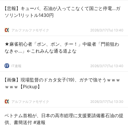
【悲報】キューバ、石油が入ってこなくて国ごと停電…ガ
ソリン1リットル1430円
アルファルファモザイク
2026/3/17(Tu) 13:40
★麻雀初心者「ポン、ポン、チー！」中級者「門前狙わ
なきゃ…」←これみんな通る道よな
IT速報
2026/3/17(Tu) 13:40
【画像】現場監督のドカタ女子(19)、ガチで強そうｗｗｗ
ｗｗｗ【Pickup】
アルファルファモザイク
2026/3/17(Tu) 13:30
ベトナム首相が、日本の高市総理に支援要請備蓄石油の提
供、書簡送付 #速報