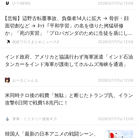
U-1 NEWS
2026/3/17(Tu) 12:09
【悲報】辺野古転覆事故、負傷者14人に拡大 → 骨折・顔
面切創など → ﾈｯﾄ「平和学習」の名を借りた拷猛研修
か」「死の実習」「プロパガンダのために生徒を盾にし
た？」
政経ワロスまとめニュース♪
2026/3/17(Tu) 12:08
インド政府、アメリカと協議行わず海軍派遣「インド石油
タンカーをインド海軍が護衛してホルムズ海峡を通過」
おーるじゃんる
2026/3/17(Tu) 12:06
米同時テロ後の戦費「無駄」と断じたトランプ氏、イラン
攻撃6日間で戦費1.8兆円に！
軍事・ミリタリー速報☆彡
2026/3/17(Tu) 12:06
韓国人「最新の日本アニメの戦闘シーン、