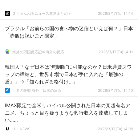
２ちゃんねるニュース超速まとめ＋
2026/3/17(Tu) 14:14
ブラジル「お前らの国の食べ物の迷信といえば何？」日本
「赤飯は祝いごと限定」
海外の万国反応記＠海外の反応
2026/3/17(Tu) 14:11
韓国人「なぜ日本は“無制限”に可能なのか？日米通貨スワ
ップの締結と、世界市場で日本が手に入れた『最強の
盾』」→「知られざる格付け…」
世界の憂鬱 海外・韓国の反応
2026/3/17(Tu) 14:10
IMAX限定で全米リバイバル公開された日本の某超有名ア
ニメ、ちょっと目を疑うような興行収入を達成してしま
い……
U-1 NEWS
2026/3/17(Tu) 14:09