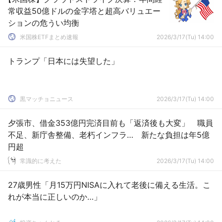
常収益50億ドルの金字塔と超高バリュエー
ションの危うい均衡
米国株ETFまとめ速報
2026/3/17(Tu) 14:00
トランプ「日本には失望した」
黒マッチョニュース
2026/3/17(Tu) 14:00
夕張市、借金353億円完済目前も「返済後も大変」 職員
不足、新庁舎整備、老朽インフラ… 新たな負担は年5億
円超
常識的に考えた
2026/3/17(Tu) 14:00
27歳男性「月15万円NISAに入れて老後に備える生活。こ
れが本当に正しいのか…」