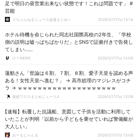
足で明日の昼営業出来ない状態です！これは問題です」 #
芸能
２ちゃんねるニュース超速まとめ＋
2026/3/17(Tu) 13:14
ホテル待機を命じられた同志社国際高校の2年生、「学校
側の説明は嘘っぱちばかりだ」とSNSで証拠付きで告発し
てしまい……
U-1 NEWS
2026/3/17(Tu) 13:09
蓮舫さん「世論は６割、７割、８割、愛子天皇を認める声
ある！女性天皇へ進む？」 → 高市総理のマジレスがコチ
ラ → ｗｗｗｗｗｗｗｗｗｗｗｗｗｗｗｗｗｗｗｗ
政経ワロスまとめニュース♪
2026/3/17(Tu) 13:08
【速報】転覆した抗議船、意図して子供を活動に利用して
いたことが判明「以前から子どもを乗せていれば警備艇が
大人しい」
おーるじゃんる
2026/3/17(Tu) 13:06