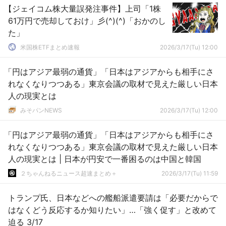
【ジェイコム株大量誤発注事件】上司「1株
61万円で売却しておけ」彡(^)(^)「おかのし
た」
米国株ETFまとめ速報
2026/3/17(Tu) 12:00
「円はアジア最弱の通貨」「日本はアジアからも相手にさ
れなくなりつつある」東京会議の取材で見えた厳しい日本
人の現実とは
みそパンNEWS
2026/3/17(Tu) 12:00
「円はアジア最弱の通貨」「日本はアジアからも相手にさ
れなくなりつつある」東京会議の取材で見えた厳しい日本
人の現実とは | 日本が円安で一番困るのは中国と韓国
２ちゃんねるニュース超速まとめ＋
2026/3/17(Tu) 11:59
トランプ氏、日本などへの艦船派遣要請は「必要だからで
はなくどう反応するか知りたい」…「強く促す」と改めて
迫る 3/17