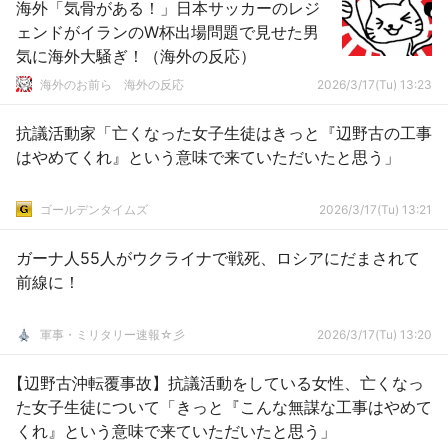
海外「気骨がある！」日本サッカーのレジ
ェンドがイランのW杯出場問題で見せた男
気に海外大騒ぎ！（海外の反応）
海外のお前ら 海外の反応
2026/3/17(Tu) 13:23
抗議活動家「亡くなった女子生徒はきっと『辺野古の工事
はやめてくれ』という意味で来ていただいたと思う」
ゴールデンタイムズ
2026/3/17(Tu) 13:21
ガーナ人55人がウクライナで戦死、ロシアにだまされて
前線に！
軍事・ミリタリー速報☆彡
2026/3/17(Tu) 13:20
【辺野古沖転覆事故】抗議活動をしている女性、亡くなっ
た女子生徒について「きっと『こんな無謀な工事はやめて
くれ』という意味で来ていただいたと思う」