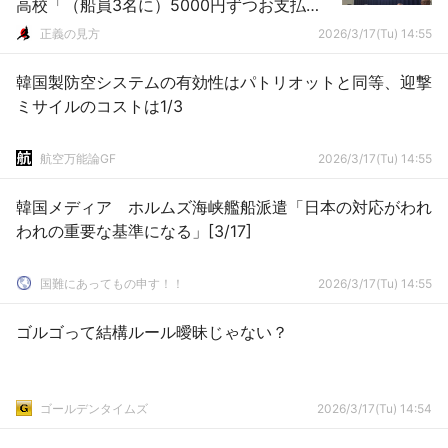
高校「（船員3名に）5000円ずつお支払い
しました」（動画）
正義の見方
2026/3/17(Tu) 14:55
韓国製防空システムの有効性はパトリオットと同等、迎撃
ミサイルのコストは1/3
航空万能論GF
2026/3/17(Tu) 14:55
韓国メディア ホルムズ海峡艦船派遣「日本の対応がわれ
われの重要な基準になる」[3/17]
国難にあってもの申す！！
2026/3/17(Tu) 14:55
ゴルゴって結構ルール曖昧じゃない？
ゴールデンタイムズ
2026/3/17(Tu) 14:54