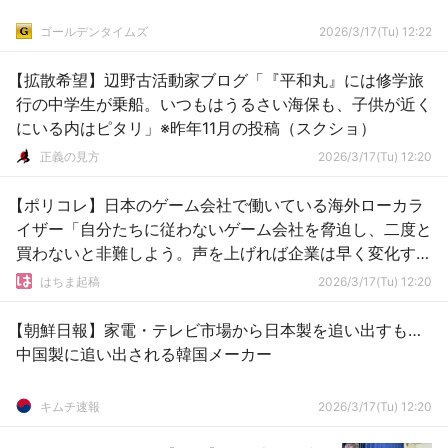
ゴールデンタイムズ
2026/3/17(Tu) 12:22
【拡散希望】辺野古活動家ブログ「『平和丸』には修学旅
行の中学生が乗船。いつもはうるさい海保も、子供が近く
にいる内はピタリ」※昨年11月の投稿（スクショ）
正義の見方
2026/3/17(Tu) 12:20
【ポリコレ】日本のゲーム会社で働いている海外ローカラ
イザー「自分たちに従わないゲーム会社を脅迫し、二度と
買わないと非難しよう。声を上げれば企業は早く変化す
る」
はちま起稿
2026/3/17(Tu) 12:20
【朝鮮日報】家電・テレビ市場から日本製を追い出すも…
中国製に追い出される韓国メーカー
キムチ速報
2026/3/17(Tu) 12:20