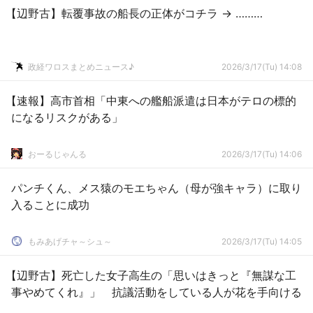
【辺野古】転覆事故の船長の正体がコチラ → ………
政経ワロスまとめニュース♪
2026/3/17(Tu) 14:08
【速報】高市首相「中東への艦船派遣は日本がテロの標的
になるリスクがある」
おーるじゃんる
2026/3/17(Tu) 14:06
パンチくん、メス猿のモエちゃん（母が強キャラ）に取り
入ることに成功
もみあげチャ～シュ～
2026/3/17(Tu) 14:05
【辺野古】死亡した女子高生の「思いはきっと『無謀な工
事やめてくれ』」 抗議活動をしている人が花を手向ける