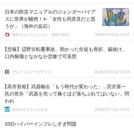
日本の防災マニュアルのジェンダーバイア
スに世界が騒然！←「女性も同意見だと思
うが」（海外の反応）
海外さんいらっしゃい 海外の反応
2026/3/17(Tu) 13:04
【悲報】辺野古転覆事故、助かった生徒も骨折、歯抜け、
口内裂傷となかなか悲惨で可哀想
アルファルファモザイク
2026/3/17(Tu) 13:03
【高市首相】武器輸出「もう時代が変わった」…宮沢喜一
氏の答弁「武器を売って稼ぐほど落ちぶれてはいない」問
われ
watch＠２ちゃんねる
2026/3/17(Tu) 13:03
SSDハイパーインフレしすぎ問題