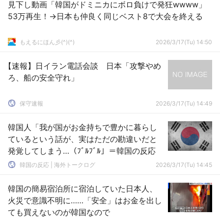
見下し動画「韓国がドミニカにボロ負けで発狂wwww」
53万再生！→日本も仲良く同じベスト8で大会を終える
もえるにほん彡(^)(^)
2026/3/17(Tu) 14:50
【速報】日イラン電話会談 日本「攻撃やめ
ろ、船の安全守れ」
保守速報
2026/3/17(Tu) 14:49
韓国人「我が国がお金持ちで豊かに暮らし
ているという話が、実はただの勘違いだと
発覚してしまう…（ﾌﾞﾙﾌﾞﾙ」＝韓国の反応
韓国の反応 | 海外トークログ
2026/3/17(Tu) 14:45
韓国の簡易宿泊所に宿泊していた日本人、
火災で意識不明に……「安全」はお金を出し
ても買えないのが韓国なので