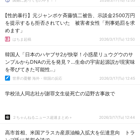
国難にあってもの申す！！
2026/3/17(Tu) 12:55
【性的暴行】元ジャンポケ斉藤慎二被告、示談金2500万円
を提示するも拒否されていた 被害者女性「刑事処罰を求
めます」
はちま起稿
2026/3/17(Tu) 12:50
韓国人「日本のハヤブサ2が快挙！小惑星リュウグウのサ
ンプルからDNAの元を発見？…生命の宇宙起源説が現実味
を帯びてきた可能性‥」
世界の憂鬱 海外・韓国の反応
2026/3/17(Tu) 12:45
学校法人同志社が謝罪文生徒死亡の辺野古事故で
２ちゃんねるニュース超速まとめ＋
2026/3/17(Tu) 12:44
高市首相、米国アラスカ産原油輸入拡大を伝達意向 トラ