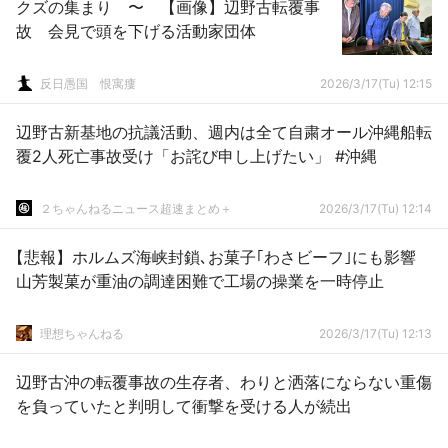
クズの集まり 〜 【画像】辺野古転覆事
故 会見で頭を下げる活動家団体
反日愚国 恨寓瘻
2026/3/17(Tu) 12:15
辺野古新基地の抗議活動、週内は全て自粛オール沖縄船転
覆2人死亡事故受け「お詫び申し上げたい」 #沖縄
２ちゃんねるニュース超速まとめ＋
2026/3/17(Tu) 12:14
【悲報】ホルムズ海峡封鎖､お菓子｢わさビーフ｣にも影響
山芳製菓が重油の調達困難で工場の操業を一時停止
理想ちゃんねる
2026/3/17(Tu) 12:13
辺野古沖の転覆事故の生存者、わりと洒落にならない重傷
を負っていたと判明して衝撃を受ける人が続出