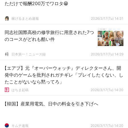
ただけで報酬200万でワロタ😁
稼げるまとめ速報
2026/3/17(Tu) 14:31
同志社国際高校の修学旅行に用意された7つ
のコースがどれも酷い件
日本第一！ニュース録
2026/3/17(Tu) 14:29
【エアプ】元『オーバーウォッチ』ディレクターさん、開
発中のゲームを批判されガチギレ「プレイしたくない、し
たことがないなら黙ってろ」
はちま起稿
2026/3/17(Tu) 14:20
【韓国】産業用電気、日中の料金を引き下げへ
キムチ速報
2026/3/17(Tu) 14:20