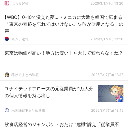
はちま起稿
2026/3/17(Tu) 13:20
【WBC】0-10で潰えた夢…ドミニカに大敗も韓国で広まる
「東京の奇跡を忘れてはいけない。失敗が財産となる」の
声
キムチ速報
2026/3/17(Tu) 13:20
東京は物価が高い！地方は安い！←大して変わらなくね？
稼げるまとめ速報
2026/3/17(Tu) 13:17
ユナイテッドアローズの元従業員が1万人分
の個人情報を持ち出し
米国株ETFまとめ速報
2026/3/17(Tu) 13:15
飲食店経営のジャンポケ・おたけ “危機”訴え「従業員不