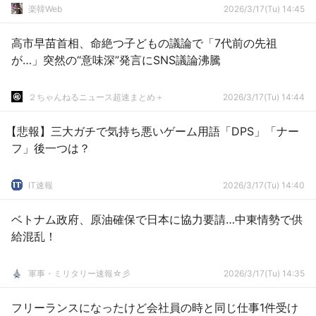
楽韓Web
2026/3/17(Tu) 14:45
高市早苗首相、命絶つ子どもの議論で「7代前の先祖
が…」突然の“意味深”発言にSNS議論沸騰
２ちゃんねるニュース超速まとめ＋
2026/3/17(Tu) 14:44
【悲報】三大ガチで気持ち悪いゲーム用語「DPS」「ナー
フ」後一つは？
IT速報
2026/3/17(Tu) 14:40
ベトナム政府、原油確保で日本に協力要請…中東情勢で供
給混乱！
軍事・ミリタリー速報☆彡
2026/3/17(Tu) 14:35
フリーランスになったけど会社員の時と同じ仕事1件受け