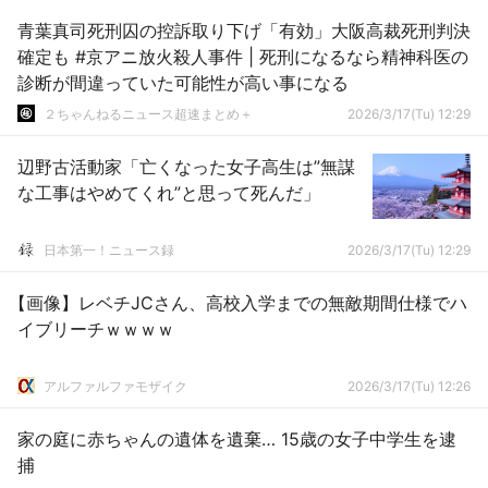
青葉真司死刑囚の控訴取り下げ「有効」大阪高裁死刑判決
確定も #京アニ放火殺人事件 | 死刑になるなら精神科医の
診断が間違っていた可能性が高い事になる
２ちゃんねるニュース超速まとめ＋
2026/3/17(Tu) 12:29
辺野古活動家「亡くなった女子高生は”無謀
な工事はやめてくれ”と思って死んだ」
日本第一！ニュース録
2026/3/17(Tu) 12:29
【画像】レベチJCさん、高校入学までの無敵期間仕様でハ
イブリーチｗｗｗｗ
アルファルファモザイク
2026/3/17(Tu) 12:26
家の庭に赤ちゃんの遺体を遺棄… 15歳の女子中学生を逮
捕