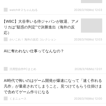
watch＠２ちゃんねる
2026/3/16(Mo) 12:03
【WBC】大谷率いる侍ジャパンが敗退、アメ
リカは“疑惑の判定”で決勝進出（海外の反
応）
かいこれ！ 海外の反応 コレクション
2026/3/16(Mo) 12:03
AIに奪われない仕事ってなんなの？
汎用型自作PCまとめ
2026/3/16(Mo) 12:01
AI時代で怖いのはゲーム開発が爆速になって「速く作れる
凡作」が量産されてしまうこと。見つけてもらう仕掛けま
で含めてゲーム作りになる
くまニュース
2026/3/16(Mo) 12:00