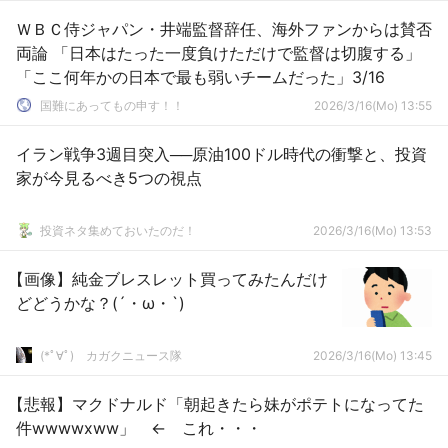
ＷＢＣ侍ジャパン・井端監督辞任、海外ファンからは賛否
両論 「日本はたった一度負けただけで監督は切腹する」
「ここ何年かの日本で最も弱いチームだった」3/16
国難にあってもの申す！！
2026/3/16(Mo) 13:55
イラン戦争3週目突入──原油100ドル時代の衝撃と、投資
家が今見るべき5つの視点
投資ネタ集めておいたのだ！
2026/3/16(Mo) 13:53
【画像】純金ブレスレット買ってみたんだけ
どどうかな？(´・ω・`)
(*ﾟ∀ﾟ)ゞカガクニュース隊
2026/3/16(Mo) 13:45
【悲報】マクドナルド「朝起きたら妹がポテトになってた
件wwwwxww」 ← これ・・・