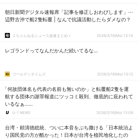
朝日新聞デジタル速報席「記事を修正しおわびします」⋯
辺野古沖で船2隻転覆 | なんで抗議活動したらダメなの？
２ちゃんねるニュース超速まとめ＋
2026/3/16(Mo) 13:14
レゴランドってなんだかんだ続いてるな…
ゴールデンタイムズ
2026/3/16(Mo) 13:12
「何故団体名も代表の名前も無いのか」と転覆船2隻を運
航する団体の謝罪報道にツッコミ殺到、徹底的に庇われて
いるなぁ……
U-1 NEWS
2026/3/16(Mo) 13:09
台湾・頼清徳総統、ついに本音をぶち撒ける「日本統治よ
り国民党の方が酷かった！日本が台湾を植民地化したの