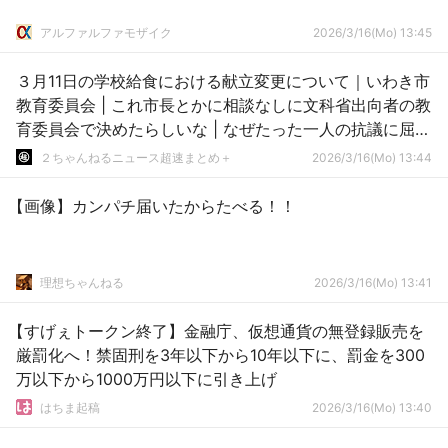
アルファルファモザイク
2026/3/16(Mo) 13:45
３月11日の学校給食における献立変更について｜いわき市
教育委員会 | これ市長とかに相談なしに文科省出向者の教
育委員会で決めたらしいな | なぜたった一人の抗議に屈し
たのか
２ちゃんねるニュース超速まとめ＋
2026/3/16(Mo) 13:44
【画像】カンパチ届いたからたべる！！
理想ちゃんねる
2026/3/16(Mo) 13:41
【すげぇトークン終了】金融庁、仮想通貨の無登録販売を
厳罰化へ！禁固刑を3年以下から10年以下に、罰金を300
万以下から1000万円以下に引き上げ
はちま起稿
2026/3/16(Mo) 13:40