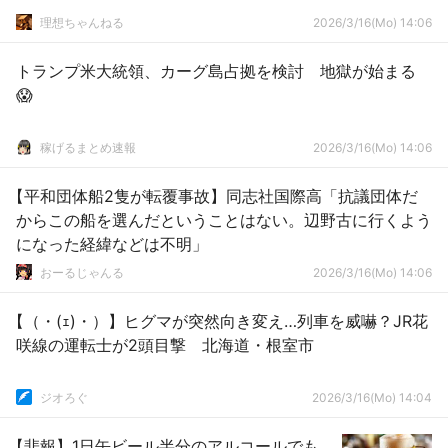
理想ちゃんねる
2026/3/16(Mo) 14:06
トランプ米大統領、カーグ島占拠を検討 地獄が始まる
😱
稼げるまとめ速報
2026/3/16(Mo) 14:06
【平和団体船2隻が転覆事故】同志社国際高「抗議団体だ
からこの船を選んだということはない。辺野古に行くよう
になった経緯などは不明」
おーるじゃんる
2026/3/16(Mo) 14:06
【（・(ｪ)・）】ヒグマが突然向き変え…列車を威嚇？JR花
咲線の運転士が2頭目撃 北海道・根室市
ジオろぐ
2026/3/16(Mo) 14:04
【悲報】1日缶ビール半分のアルコールでも