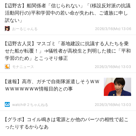
【辺野古】船関係者「信じられない」「(移設反対派の抗議
活動同行の)平和学習中の若い命が失われ、ご遺族に申し
訳ない」
おーるじゃんる
2026/3/16(Mo) 13:06
【辺野古人災】マスゴミ「基地建設に抗議する人たちを乗
せた船が転覆！」→犠牲者が高校生と判明した後に「平和
学習のため」とこっそり修正
モナニュース
2026/3/16(Mo) 13:03
【速報】高市、ガチで自衛隊派遣しそうＷＷ
ＷＷＷＷＷＷＷ情報目的との事
watch＠２ちゃんねる
2026/3/16(Mo) 13:03
【グラボ】コイル鳴きは電源とか他のパーツの相性で起こ
ったりするからなあ