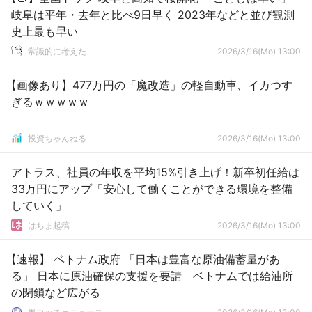
岐阜は平年・去年と比べ9日早く 2023年などと並び観測
史上最も早い
常識的に考えた
2026/3/16(Mo) 13:00
【画像あり】477万円の「魔改造」の軽自動車、イカつす
ぎるｗｗｗｗｗ
投資ちゃんねる
2026/3/16(Mo) 13:00
アトラス、社員の年収を平均15%引き上げ！新卒初任給は
33万円にアップ「安心して働くことができる環境を整備
していく」
はちま起稿
2026/3/16(Mo) 13:00
【速報】 ベトナム政府 「日本は豊富な原油備蓄量があ
る」 日本に原油確保の支援を要請 ベトナムでは給油所
の閉鎖など広がる