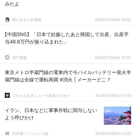
みたよ
稼げるまとめ速報
2026/3/16(Mo) 14:30
【中国SNS】「日本で妊娠したあと帰国して出産、出産手
当48.8万円が振り込まれた」
保守速報
2026/3/16(Mo) 14:30
東京メトロ半蔵門線の電車内でモバイルバッテリー発火半
蔵門線は全線で運転再開 #消火 | メーカーどこ？
２ちゃんねるニュース超速まとめ＋
2026/3/16(Mo) 14:29
イラン、日本などに軍事作戦に関与しない
よう呼びかけ
日本第一！ニュース録
2026/3/16(Mo) 14:29