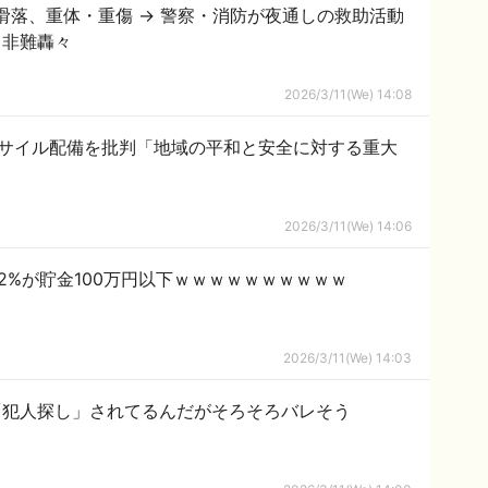
滑落、重体・重傷 → 警察・消防が夜通しの救助活動
と非難轟々
2026/3/11(We) 14:08
ミサイル配備を批判「地域の平和と安全に対する重大
2026/3/11(We) 14:06
.2%が貯金100万円以下ｗｗｗｗｗｗｗｗｗｗ
2026/3/11(We) 14:03
「犯人探し」されてるんだがそろそろバレそう