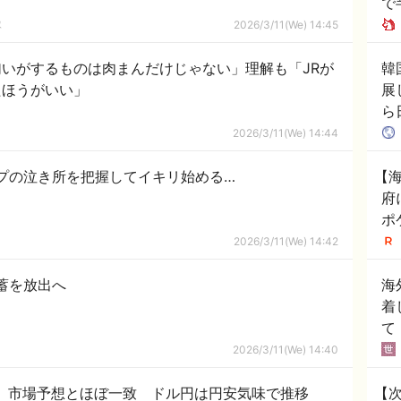
で
ス
隊
2026/3/11(We) 14:45
いがするものは肉まんだけじゃない」理解も「JRが
韓
たほうがいい」
展
ら
の
2026/3/11(We) 14:44
プの泣き所を把握してイキリ始める…
【
府
ポ
を
2026/3/11(We) 14:42
部
蓄を放出へ
海
着
て
2026/3/11(We) 14:40
上昇 市場予想とほぼ一致 ドル円は円安気味で推移
【