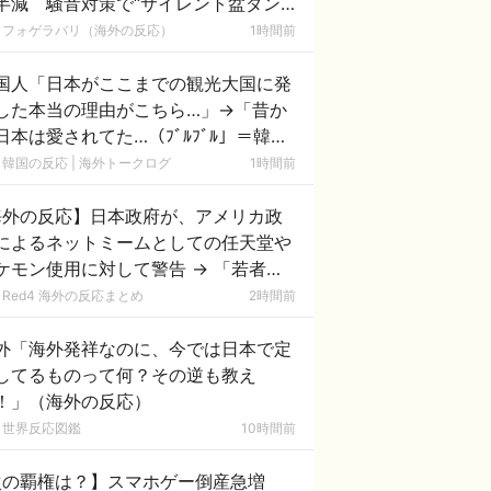
半減 騒音対策で“サイレント盆ダン
”も
フォゲラバリ（海外の反応）
1時間前
国人「日本がここまでの観光大国に発
した本当の理由がこちら…」→「昔か
日本は愛されてた…（ﾌﾞﾙﾌﾞﾙ」＝韓国
反応
韓国の反応 | 海外トークログ
1時間前
海外の反応】日本政府が、アメリカ政
によるネットミームとしての任天堂や
ケモン使用に対して警告 → 「若者票
集めたいんだろうな」「任天堂の法務
Red4 海外の反応まとめ
2時間前
隊が出てくるぞ」
外「海外発祥なのに、今では日本で定
してるものって何？その逆も教え
！」（海外の反応）
世界反応図鑑
10時間前
次の覇権は？】スマホゲー倒産急増