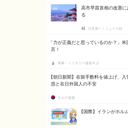
高市早苗首相の改憲に
る
日本第一！ニュース録
「力が正義だと思っているのか？」米
言！
軍事・ミリタリー速報☆彡
【朝日新聞】在留手数料を値上げ、入
惑と在日外国人の不安
キムチ速報
【国際】イランがホル