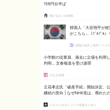
158円台半ば
稼げるまとめ速報
韓国人「大谷翔平が絶
がこちら…（ﾌﾞﾙﾌﾞﾙ
韓国の反応 | 海外トーク
小学館の従業員、過去に立場を利用
判明… 文春報道を受け謝罪
はちま起稿
立花孝志氏「破産手続」開始決定、公
継続の意向 | なぜNHK党は、廃れ
２ちゃんねるニュース超速まとめ＋