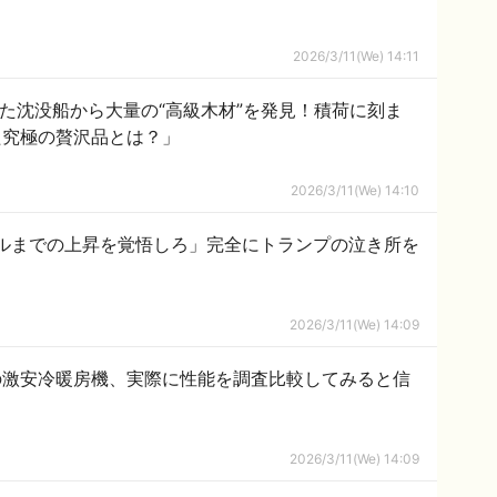
2026/3/11(We) 14:11
いた沈没船から大量の“高級木材”を発見！積荷に刻ま
た究極の贅沢品とは？」
2026/3/11(We) 14:10
0ドルまでの上昇を覚悟しろ」完全にトランプの泣き所を
2026/3/11(We) 14:09
の激安冷暖房機、実際に性能を調査比較してみると信
2026/3/11(We) 14:09