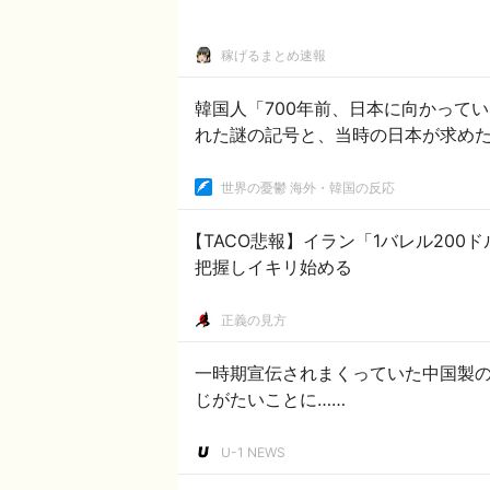
稼げるまとめ速報
韓国人「700年前、日本に向かって
れた謎の記号と、当時の日本が求め
世界の憂鬱 海外・韓国の反応
【TACO悲報】イラン「1バレル20
把握しイキリ始める
正義の見方
一時期宣伝されまくっていた中国製
じがたいことに……
U-1 NEWS