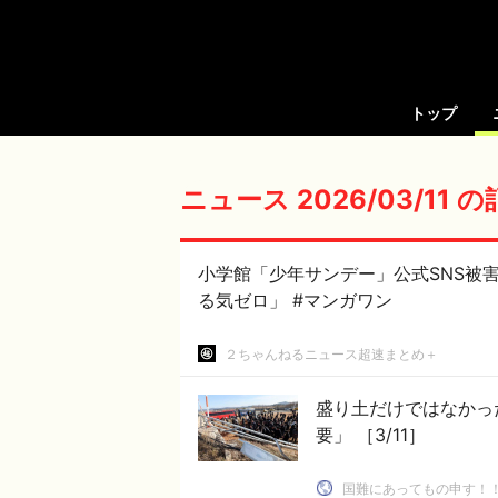
トップ
ニュース 2026/03/11 
小学館「少年サンデー」公式SNS被
る気ゼロ」 #マンガワン
２ちゃんねるニュース超速まとめ＋
盛り土だけではなかっ
要」 ［3/11］
国難にあってもの申す！