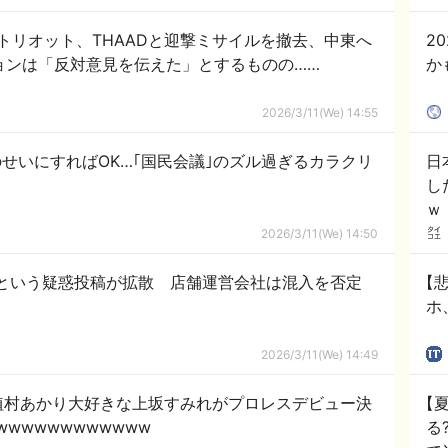
あ
ー
トリオット、THAADと迎撃ミサイルを撤去、中東へ
2
ョンは「反対意見を伝えた」とするものの……
2026/3/11(We) 14:55
せいにすればOK…｢国民会議｣のズル過ぎるカラクリ
日
し
ｗ
2026/3/11(We) 14:50
という疑惑投稿が拡散 店舗運営会社は混入を否定
【悲
ホ
2026/3/11(We) 14:49
植村あかり大好きな上坂すみれがプロレスデビュー決
【
wwwwwwwwwwww
る