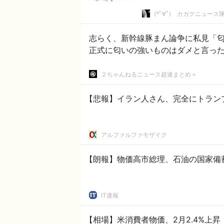
(*ﾟ∀ﾟ)ゞカガクニュース
志らく、新幹線豚まん論争に私見「匂
正式に匂いの強いものはダメと言っ
２ちゃんねるニュース超速まとめ＋
【悲報】イラン人さん、完全にトラン
アルファルファモザイク
【朗報】物価高市総理、石油の国家備
IT速報
【相場】米消費者物価、2月2.4%