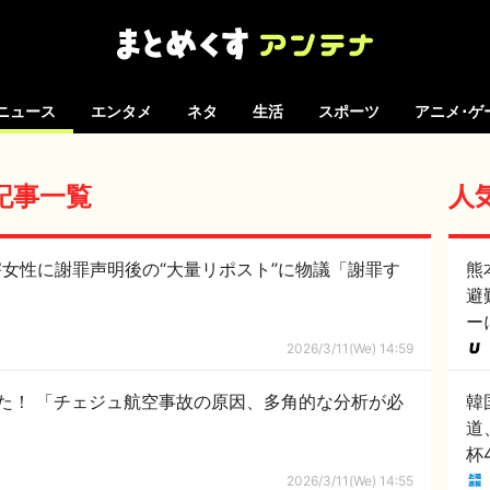
ニュース
エンタメ
ネタ
生活
スポーツ
アニメ･ゲ
の記事一覧
人
害女性に謝罪声明後の“大量リポスト”に物議「謝罪す
熊
避
ー
2026/3/11(We) 14:59
た！ 「チェジュ航空事故の原因、多角的な分析が必
韓
道
杯
で
！
2026/3/11(We) 14:55