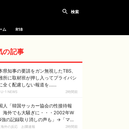
ーム
R18
気の記事
本県知事の要請をガン無視したTBS、
難所に取材班が押し入ってプライバシ
に全く配慮しない報道を……
U-1 NEWS
2時間前
国人「韓国サッカー協会の性接待報
、海外でも大騒ぎに・・・2002年W
4強の記録取り消しの声も」→「マジ
国の恥だ」「2002年まで疑う価値が
海外の反応 お隣速報
2時間前