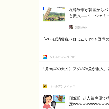
在韓米軍が韓国からパ
と搬入……イ・ジェミ
楽韓Web
｢やっぱ消費税ゼロはムリ｣でも野党の
もえるにほん彡(^)(^)
「弁当屋の天丼にフグの稚魚が混入」
ゴールデンタイムズ
【動画】超人気声優で
定wwwwwwwwwww