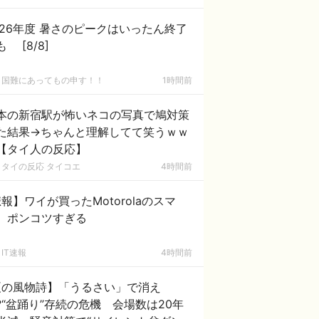
る」「国民や国が築いた国格をサッカ
選手が足で蹴り飛ばすね」
026年度 暑さのピークはいったん終了
かも [8/8]
国難にあってもの申す！！
1時間前
本の新宿駅が怖いネコの写真で鳩対策
た結果→ちゃんと理解してて笑うｗｗ
【タイ人の反応】
タイの反応 タイコエ
4時間前
報】ワイが買ったMotorolaのスマ
、ポンコツすぎる
IT速報
4時間前
夏の風物詩】「うるさい」で消え
?“盆踊り”存続の危機 会場数は20年