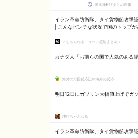
米国株ETFまとめ速報
イラン革命防衛隊、タイ貨物船攻撃認める(ISNA) | なんでイス
| こんなピンチな状況で国のトップ
２ちゃんねるニュース超速まとめ＋
カナダ人「お前らの国で人気のある
海外の万国反応記＠海外の反応
明日12日にガソリン大幅値上げでガ
理想ちゃんねる
イラン革命防衛隊、タイ貨物船攻撃