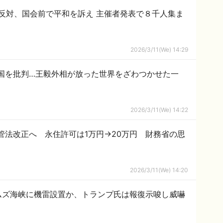
反対、国会前で平和を訴え 主催者発表で８千人集ま
2026/3/11(We) 14:29
国を批判…王毅外相が放った世界をざわつかせた一
2026/3/11(We) 14:22
管法改正へ 永住許可は1万円→20万円 財務省の思
2026/3/11(We) 14:20
ムズ海峡に機雷設置か、トランプ氏は報復示唆し威嚇