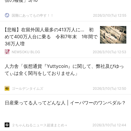
倍の報復」3/10
国難にあってもの申す！！
2026/3/10(Tu) 12:55
【悲報】在留外国人最多の413万人に… 初
めて400万人台に乗る 令和7年末 1年間で
36万人増
NEWSOKU BLOG
2026/3/10(Tu) 12:53
人力舎「仮想通貨『Yuttycoin』に関して、弊社及びゆっ
てぃは全く関与をしておりません」
ゴールデンタイムズ
2026/3/10(Tu) 12:50
日産乗ってる人ってどんな人 | イーパワーのワンペダル？
２ちゃんねるニュース超速まとめ＋
2026/3/10(Tu) 12:44