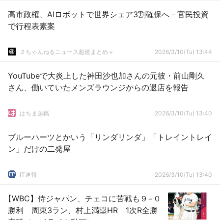
高市政権、AIロボットで世界シェア3割確保へ－官民投資
で行程表素案
２ちゃんねるニュース超速まとめ＋
2026/3/10(Tu) 13:44
YouTubeで大炎上した神田沙也加さんの元彼・前山剛久
さん、働いていたメンズラウンジからの退店を報告
はちま起稿
2026/3/10(Tu) 13:40
ブルーハーツとかいう「リンダリンダ」「トレイントレイ
ン」だけの二発屋
IT速報
2026/3/10(Tu) 13:40
【WBC】侍ジャパン、チェコに苦戦も９−０
勝利 周東3ラン、村上満塁HR 1次R全勝