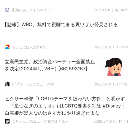
国難にあってもの申す！！
2026/3/10(Tu) 14:55
【悲報】WBC、無料で視聴できる裏ワザが発見される
もえるにほん彡(^)(^)
2026/3/10(Tu) 14:50
立憲民主党、政治資金パーティー全面禁止
を決定(2024年1月26日) [662593167]
(*ﾟ∀ﾟ)ゞカガクニュース隊
2026/3/10(Tu) 14:45
ピクサー幹部「LGBTQテーマを扱わない方針」と明かす
―『星つなぎのエリオ』はLGBTQ要素を削除 #Disney |
白雪姫が黒人なのはさすがにやり過ぎたよな
２ちゃんねるニュース超速まとめ＋
2026/3/10(Tu) 14:44