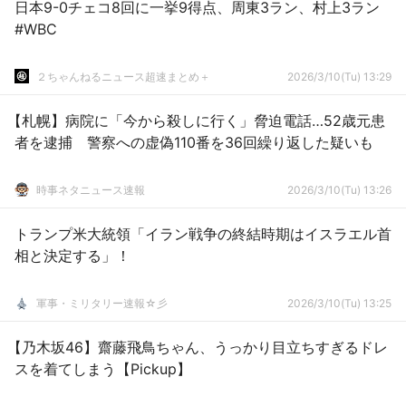
日本9-0チェコ8回に一挙9得点、周東3ラン、村上3ラン
#WBC
２ちゃんねるニュース超速まとめ＋
2026/3/10(Tu) 13:29
【札幌】病院に「今から殺しに行く」脅迫電話…52歳元患
者を逮捕 警察への虚偽110番を36回繰り返した疑いも
時事ネタニュース速報
2026/3/10(Tu) 13:26
トランプ米大統領「イラン戦争の終結時期はイスラエル首
相と決定する」！
軍事・ミリタリー速報☆彡
2026/3/10(Tu) 13:25
【乃木坂46】齋藤飛鳥ちゃん、うっかり目立ちすぎるドレ
スを着てしまう【Pickup】