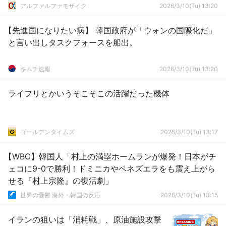
アルファルファモザイク
2026/3/10(Tu) 13:20
【先進国になりたい病】 韓国政府が「ウォンの国際化だ」
と言い出しタスクフォースを船出。
キムチ速報
2026/3/10(Tu) 13:20
ライフリとかいうそこそこの活躍だった機体
ゴールデンタイムズ
2026/3/10(Tu) 13:17
【WBC】韓国人「村上の満塁ホームランが爆発！日本がチ
ェコに9-0で勝利！ドミニカやベネズエラをも震え上がら
せる『村上宗隆』の復活劇」
世界の憂鬱 海外・韓国の反応
2026/3/10(Tu) 13:15
イランの狙いは「消耗戦」、原油施設攻撃