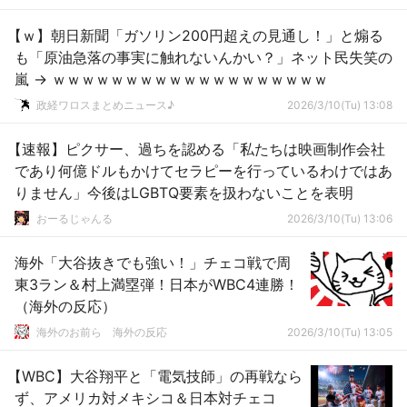
【ｗ】朝日新聞「ガソリン200円超えの見通し！」と煽る
も「原油急落の事実に触れないんかい？」ネット民失笑の
嵐 → ｗｗｗｗｗｗｗｗｗｗｗｗｗｗｗｗｗｗｗ
政経ワロスまとめニュース♪
2026/3/10(Tu) 13:08
【速報】ピクサー、過ちを認める「私たちは映画制作会社
であり何億ドルもかけてセラピーを行っているわけではあ
りません」今後はLGBTQ要素を扱わないことを表明
おーるじゃんる
2026/3/10(Tu) 13:06
海外「大谷抜きでも強い！」チェコ戦で周
東3ラン＆村上満塁弾！日本がWBC4連勝！
（海外の反応）
海外のお前ら 海外の反応
2026/3/10(Tu) 13:05
【WBC】大谷翔平と「電気技師」の再戦なら
ず、アメリカ対メキシコ＆日本対チェコ