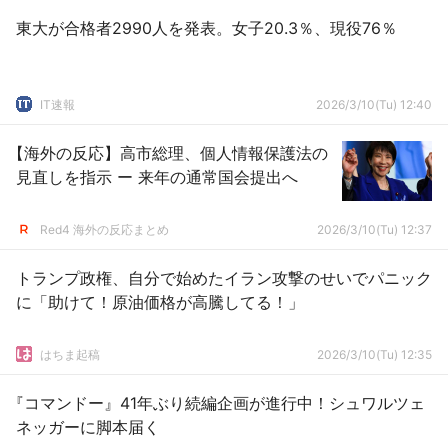
東大が合格者2990人を発表。女子20.3％、現役76％
IT速報
2026/3/10(Tu) 12:40
【海外の反応】高市総理、個人情報保護法の
見直しを指示 ー 来年の通常国会提出へ
Red4 海外の反応まとめ
2026/3/10(Tu) 12:37
トランプ政権、自分で始めたイラン攻撃のせいでパニック
に「助けて！原油価格が高騰してる！」
はちま起稿
2026/3/10(Tu) 12:35
『コマンドー』41年ぶり続編企画が進行中！シュワルツェ
ネッガーに脚本届く