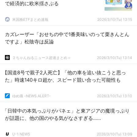
で経済的に欧米揺さぶる
米国株ETFまとめ速報
2026/3/10(Tu) 13:15
カズレーザー「おせちの中で1番美味いのって栗きんとん
ですよ」松陰寺は反論
２ちゃんねるニュース超速まとめ＋
2026/3/10(Tu) 13:14
【国道8号で親子2人死亡】「他の車を追い抜こうと思っ
た」時速140キロ超か、スピード競い合った可能性も
ゆめ痛 -NEWS ALERT-
2026/3/10(Tu) 13:10
「日韓中の本気っぷりがパネェ」と東アジアの魔境っぷり
が話題に、他の国のやる気がなさすぎる……
U-1 NEWS
2026/3/10(Tu) 13:09