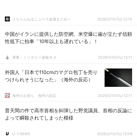
２ちゃんねるニュース超速まとめ＋
2026/3/10(Tu) 12:14
中国がイランに提供した防空網、米空爆に歯が立たず信頼
性低下に拍車「10年以上も遅れている」！
軍事・ミリタリー速報☆彡
2026/3/10(Tu) 12:11
外国人「日本で110cmのマグロ包丁を売り
つけられそうになった」（海外の反応）
海外のお前ら 海外の反応
2026/3/10(Tu) 12:11
普天間の件で高市首相を糾弾した野党議員、首相の反論に
よって瞬殺されてしまった模様
U-1 NEWS
2026/3/10(Tu) 12:09