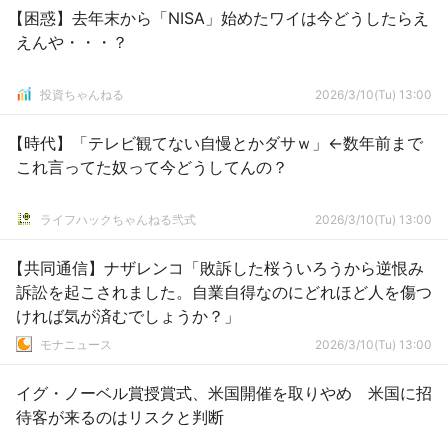
【困惑】去年末から「NISA」始めたワイは今どうしたらえ
えんや・・・？
投資ちゃんねる
2026/3/10(Tu) 13:00
【時代】「テレビ観てない自慢とかダサｗ」←数年前まで
これ言ってた奴って今どうしてんの？
ライフハックちゃんねる弐式
2026/3/10(Tu) 13:00
【共同通信】ナザレンコ「敗訴した桜ういろうから逆恨み
訴訟を起こされました。自業自得なのにどれほど人を傷つ
ければ気が済むでしょうか？」
モナニュース
2026/3/10(Tu) 13:00
イグ・ノーベル賞授賞式、米国開催を取りやめ 米国に招
待客が来るのはリスクと判断