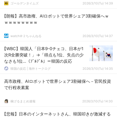
ゴールデンタイムズ
2026/3/10(Tu) 14:39
【朗報】高市政権、AIロボットで世界シェア3割確保へｗ
ｗｗｗｗｗｗｗｗ
watch＠２ちゃんねる
2026/3/10(Tu) 14:37
【WBC】韓国人「日本9-0チェコ、日本が1
次R全勝突破！」→「得点も1位、失点の少
なさも1位…（ﾌﾞﾙﾌﾞﾙ」＝韓国の反応
韓国の反応 | 海外トークログ
2026/3/10(Tu) 14:35
高市政権、AIロボットで世界シェア3割確保へ－官民投資
で行程表素案
稼げるまとめ速報
2026/3/10(Tu) 14:30
【悲報】日本のインターネットさん、韓国叩きが激減する