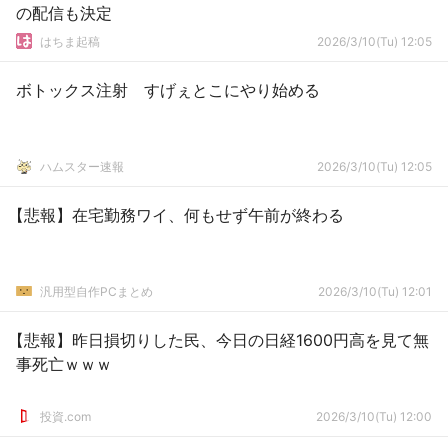
の配信も決定
はちま起稿
2026/3/10(Tu) 12:05
ボトックス注射 すげぇとこにやり始める
ハムスター速報
2026/3/10(Tu) 12:05
【悲報】在宅勤務ワイ、何もせず午前が終わる
汎用型自作PCまとめ
2026/3/10(Tu) 12:01
【悲報】昨日損切りした民、今日の日経1600円高を見て無
事死亡ｗｗｗ
投資.com
2026/3/10(Tu) 12:00