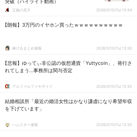
突破（ハイライト動画）
正義の見方
2026/3/10(Tu) 13:34
【朗報】3万円のイヤホン買ったｗｗｗｗｗｗｗｗｗｗ
稼げるまとめ速報
2026/3/10(Tu) 13:30
【悲報】ゆってぃ非公認の仮想通貨「Yuttycoin」、発行さ
れてしまう…事務所は関与否定
アルファルファモザイク
2026/3/10(Tu) 13:30
結婚相談所「最近の婚活女性はかなり謙虚になり希望年収
を下げています」
ハムスター速報
2026/3/10(Tu) 13:30