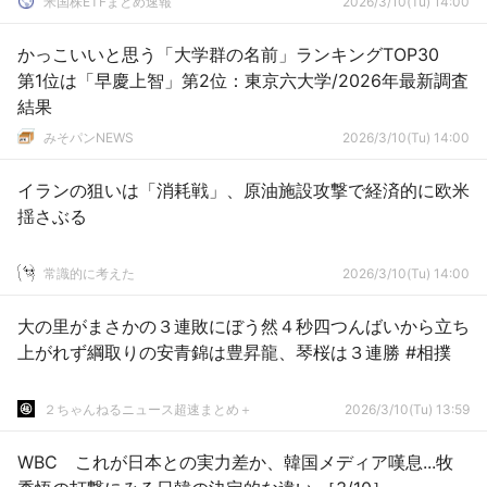
米国株ETFまとめ速報
2026/3/10(Tu) 14:00
かっこいいと思う「大学群の名前」ランキングTOP30
第1位は「早慶上智」第2位：東京六大学/2026年最新調査
結果
みそパンNEWS
2026/3/10(Tu) 14:00
イランの狙いは「消耗戦」、原油施設攻撃で経済的に欧米
揺さぶる
常識的に考えた
2026/3/10(Tu) 14:00
大の里がまさかの３連敗にぼう然４秒四つんばいから立ち
上がれず綱取りの安青錦は豊昇龍、琴桜は３連勝 #相撲
２ちゃんねるニュース超速まとめ＋
2026/3/10(Tu) 13:59
WBC これが日本との実力差か、韓国メディア嘆息...牧