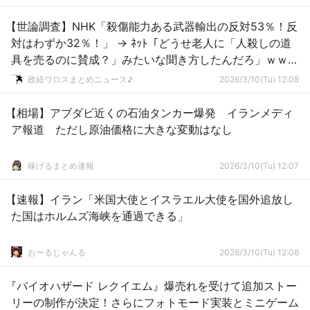
【世論調査】NHK「殺傷能力ある武器輸出の反対53％！反
対はわずか32％！」 → ﾈｯﾄ「どうせ老人に「人殺しの道
具を売るのに賛成？」みたいな聞き方したんだろ」ｗｗｗ
ｗｗｗｗｗ
政経ワロスまとめニュース♪
2026/3/10(Tu) 12:08
【相場】アブダビ近くの石油タンカー爆発 イランメディ
ア報道 ただし原油価格に大きな変動はなし
稼げるまとめ速報
2026/3/10(Tu) 12:07
【速報】イラン「米国大使とイスラエル大使を国外追放し
た国はホルムズ海峡を通過できる」
おーるじゃんる
2026/3/10(Tu) 12:06
『バイオハザード レクイエム』爆売れを受けて追加ストー
リーの制作が決定！さらにフォトモード実装とミニゲーム