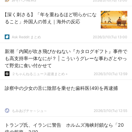
みそパンNEWS
2026/3/10(Tu) 13:00
【深く刺さる】「年を重ねるほど明らかにな
ること」外国人の答え｜海外の反応
Ask Reddit まとめ
2026/3/10(Tu) 13:00
新潮「内閣が吹き飛びかねない『カタログギフト』事件で
も高支持率一体なにが？ | こういうグレーな事わざとやっ
て野党に食い付かせて
２ちゃんねるニュース超速まとめ＋
2026/3/10(Tu) 12:59
診察中の少女の舌に陰部を乗せた歯科医(49)を再逮捕
もみあげチャ～シュ～
2026/3/10(Tu) 12:55
トランプ氏、イランに警告 ホルムズ海峡封鎖なら「20