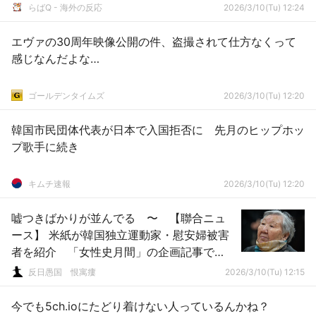
らばQ - 海外の反応
2026/3/10(Tu) 12:24
エヴァの30周年映像公開の件、盗撮されて仕方なくって
感じなんだよな…
ゴールデンタイムズ
2026/3/10(Tu) 12:20
韓国市民団体代表が日本で入国拒否に 先月のヒップホッ
プ歌手に続き
キムチ速報
2026/3/10(Tu) 12:20
嘘つきばかりが並んでる 〜 【聯合ニュ
ース】 米紙が韓国独立運動家・慰安婦被害
者を紹介 「女性史月間」の企画記事で
［3/10］ [仮面ウニダー★]
反日愚国 恨寓瘻
2026/3/10(Tu) 12:15
今でも5ch.ioにたどり着けない人っているんかね？