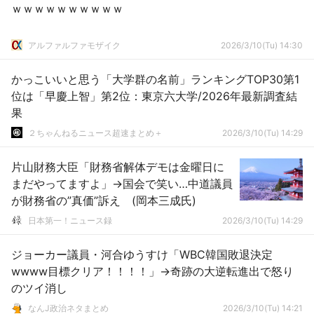
ｗｗｗｗｗｗｗｗｗｗ
アルファルファモザイク
2026/3/10(Tu) 14:30
かっこいいと思う「大学群の名前」ランキングTOP30第1
位は「早慶上智」第2位：東京六大学/2026年最新調査結
果
２ちゃんねるニュース超速まとめ＋
2026/3/10(Tu) 14:29
片山財務大臣「財務省解体デモは金曜日に
まだやってますよ」→国会で笑い…中道議員
が財務省の”真価”訴え (岡本三成氏)
日本第一！ニュース録
2026/3/10(Tu) 14:29
ジョーカー議員・河合ゆうすけ「WBC韓国敗退決定
wwww目標クリア！！！！」→奇跡の大逆転進出で怒り
のツイ消し
なんJ政治ネタまとめ
2026/3/10(Tu) 14:21