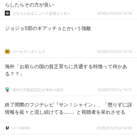
らしたらその方が良い
２ちゃんねるニュース超速まとめ＋
2026/3/10(Tu) 14:14
ジョジョ5部のギアッチョとかいう強敵
ゴールデンタイムズ
2026/3/10(Tu) 14:13
海外「お前らの国の貧乏育ちに共通する特徴って何かあ
る？？」
海外の万国反応記＠海外の反応
2026/3/10(Tu) 14:11
終了間際のフジテレビ『サン！シャイン』、「懲りずに誤
情報を延々と流し続けてる……」と視聴者を呆れさせる
U-1 NEWS
2026/3/10(Tu) 14:09