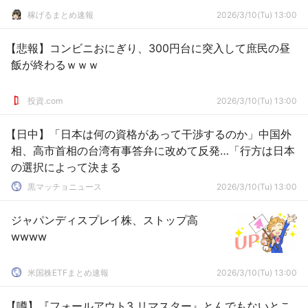
稼げるまとめ速報
2026/3/10(Tu) 13:00
【悲報】コンビニおにぎり、300円台に突入して庶民の昼
飯が終わるｗｗｗ
投資.com
2026/3/10(Tu) 13:00
【日中】「日本は何の資格があって干渉するのか」中国外
相、高市首相の台湾有事答弁に改めて反発…「行方は日本
の選択によって決まる
黒マッチョニュース
2026/3/10(Tu) 13:00
ジャパンディスプレイ株、ストップ高
wwww
米国株ETFまとめ速報
2026/3/10(Tu) 13:00
【噂】『フォールアウト3 リマスター』とんでもないとこ