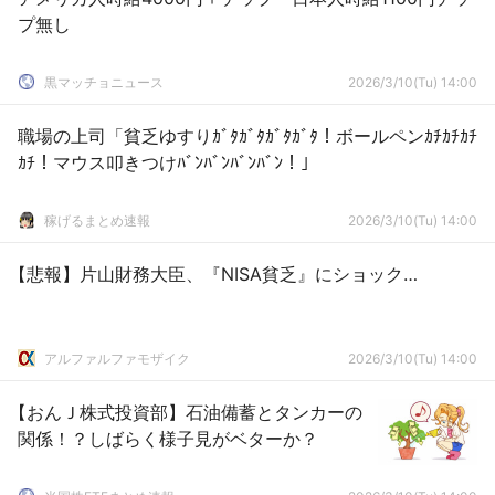
プ無し
黒マッチョニュース
2026/3/10(Tu) 14:00
職場の上司「貧乏ゆすりｶﾞﾀｶﾞﾀｶﾞﾀｶﾞﾀ！ボールペンｶﾁｶﾁｶﾁ
ｶﾁ！マウス叩きつけﾊﾞﾝﾊﾞﾝﾊﾞﾝﾊﾞﾝ！」
稼げるまとめ速報
2026/3/10(Tu) 14:00
【悲報】片山財務大臣、『NISA貧乏』にショック…
アルファルファモザイク
2026/3/10(Tu) 14:00
【おんＪ株式投資部】石油備蓄とタンカーの
関係！？しばらく様子見がベターか？