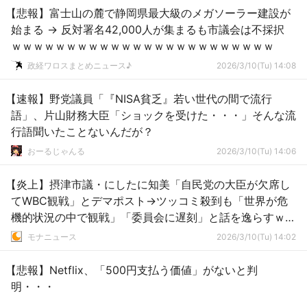
【悲報】富士山の麓で静岡県最大級のメガソーラー建設が
始まる → 反対署名42,000人が集まるも市議会は不採択
ｗｗｗｗｗｗｗｗｗｗｗｗｗｗｗｗｗｗｗｗｗｗｗｗ
政経ワロスまとめニュース♪
2026/3/10(Tu) 14:08
【速報】野党議員「『NISA貧乏』若い世代の間で流行
語」、片山財務大臣「ショックを受けた・・・」そんな流
行語聞いたことないんだが？
おーるじゃんる
2026/3/10(Tu) 14:06
【炎上】摂津市議・にしたに知美「自民党の大臣が欠席し
てWBC観戦」とデマポスト→ツッコミ殺到も「世界が危
機的状況の中で観戦」「委員会に遅刻」と話を逸らすｗｗ
ｗｗｗ
モナニュース
2026/3/10(Tu) 14:02
【悲報】Netflix、「500円支払う価値」がないと判
明・・・