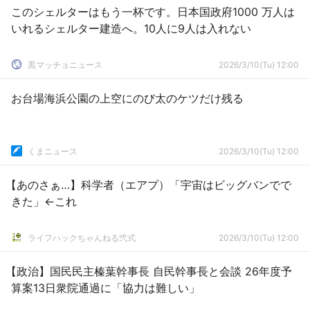
このシェルターはもう一杯です。日本国政府1000 万人は
いれるシェルター建造へ。10人に9人は入れない
黒マッチョニュース
2026/3/10(Tu) 12:00
お台場海浜公園の上空にのび太のケツだけ残る
くまニュース
2026/3/10(Tu) 12:00
【あのさぁ…】科学者（エアプ）「宇宙はビッグバンでで
きた」←これ
ライフハックちゃんねる弐式
2026/3/10(Tu) 12:00
【政治】国民民主榛葉幹事長 自民幹事長と会談 26年度予
算案13日衆院通過に「協力は難しい」