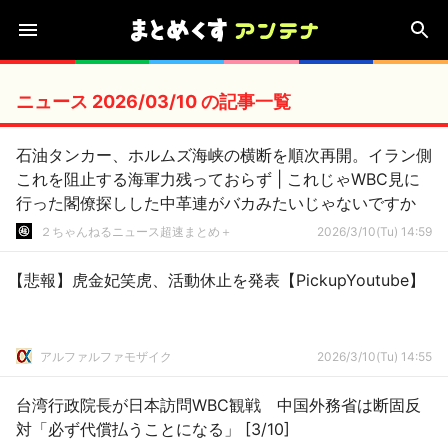
ニュース 2026/03/10 の記事一覧
石油タンカー、ホルムズ海峡の横断を順次再開。イラン側
これを阻止する海軍力残っておらず | これじゃWBC見に
行った閣僚探しした中革連がバカみたいじゃないですか
２ちゃんねるニュース超速まとめ＋
2026/3/10(Tu) 14:59
【悲報】虎金妃笑虎、活動休止を発表【PickupYoutube】
アルファルファモザイク
2026/3/10(Tu) 14:55
台湾行政院長が日本訪問WBC観戦 中国外務省は断固反
対「必ず代償払うことになる」 [3/10]