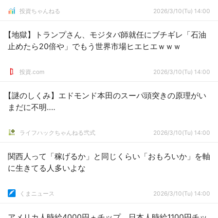
投資ちゃんねる
2026/3/10(Tu) 14:00
【地獄】トランプさん、モジタバ師就任にブチギレ「石油
止めたら20倍や」でもう世界市場ヒエヒエｗｗｗ
投資.com
2026/3/10(Tu) 14:00
【謎のしくみ】エドモンド本田のスーパ頭突きの原理がい
まだに不明‥‥
ライフハックちゃんねる弐式
2026/3/10(Tu) 14:00
関西人って「稼げるか」と同じくらい「おもろいか」を軸
に生きてる人多いよな
くまニュース
2026/3/10(Tu) 14:00
アメリカ人時給4000円＋チップ 日本人時給1100円チッ