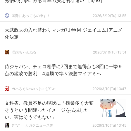
秀悟の打撃にみる日韓の決定的な違い ［3/10］
国難にあってもの申す！！
2026/3/10(Tu) 13:55
大武政夫の入れ替わりマンガ｢J⇔Ｍ ジェイエム｣アニメ
化決定
理想ちゃんねる
2026/3/10(Tu) 13:51
侍ジャパン、チェコ相手に7回まで無得点も8回に一挙９
点の猛攻で勝利 4連勝で準々決勝マイアミへ
ガハろぐNewsヽ(･ω･)/ｽﾞｺｰ
2026/3/10(Tu) 13:47
文科省、教員不足の現状に「残業多く大変
そうという間違ったイメージを払拭した
い。実はそうでもない」
(*ﾟ∀ﾟ)ゞカガクニュース隊
2026/3/10(Tu) 13:45