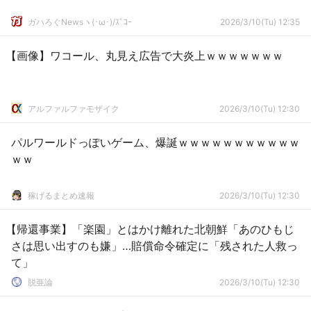
ガハろぐNewsヽ(･ω･)/ｽﾞｺｰ
2026/3/10(Tu) 12:35
【画像】ワコール、丸見え広告で大炎上ｗｗｗｗｗｗｗ
アルファルファモザイク
2026/3/10(Tu) 12:30
パルワールドっぽいゲーム、爆誕ｗｗｗｗｗｗｗｗｗｗｗ
ｗｗ
稼げるまとめ速報
2026/3/10(Tu) 12:30
【帰還事業】「楽園」とはかけ離れた北朝鮮「あのひもじ
さは思い出すのも嫌」…賠償命令確定に「残された人救っ
て」
脱亜論
2026/3/10(Tu) 12:30