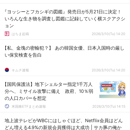
『ヨッシーとフカシギの図鑑』発売日が5月21日に決定！
いろんな生き物を調査し図鑑に記録していく横スクアクシ
ョン
はちま起稿
2026/3/10(Tu) 14:20
【私、金塊の密輸犯？】 あの韓国女優、日本入国時の厳し
い保安検査を告白
キムチ速報
2026/3/10(Tu) 14:20
【国民保護法】地下シェルター指定1千万人
分へ、ミサイル攻撃に備え 政府、10％弱
の人口カバーを想定
米国株ETFまとめ速報
2026/3/10(Tu) 14:15
地上波テレビがWBCにはしゃぐほど、Netflix会員はどん
どん増える4.9%の新規会員獲得は大成功 | サカ豚の俺か