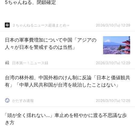
5ちゃんねる、閉鎖確定
２ちゃんねるニュース超速まとめ＋
2026/3/10(Tu) 12:29
日本の軍事費増加について中国「アジアの
人々が日本を警戒するのは当然」
日本第一！ニュース録
2026/3/10(Tu) 12:29
台湾の林外相、中国外相のけん制に反論「日本と価値観共
有」「中華人民共和国が台湾を統治したことはない」
かたすみ速報
2026/3/10(Tu) 12:26
「頭が全く揺れない…」車止めを軽やかに渡る不思議な歩
き方