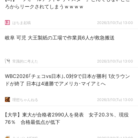
ろからリークされてしまうｗｗｗｗ
はちま起稿
2026/3/10(Tu) 13:00
岐阜 可児 大王製紙の工場で作業員6人が救急搬送
常識的に考えた
2026/3/10(Tu) 13:00
WBC2026｢チェコvs日本｣､0対9で日本が勝利 1次ラウン
ドが終了 日本は4連勝でアメリカ･マイアミへ
理想ちゃんねる
2026/3/10(Tu) 13:00
【大学】東大が合格者2990人を発表 女子20.3％、現役
76％ 合格最低点が低下