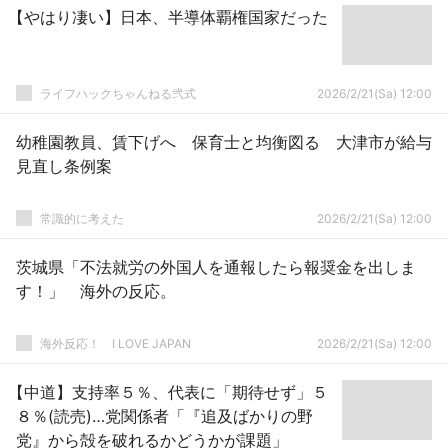
【やはり凄い】日本、半導体覇権国家だった
ライフハックちゃんねる弐式
2026/2/21(Sa) 12:00
幼稚園教員、賃下げへ 保育士と均衡図る 大津市が給与
見直し条例案
常識的に考えた
2026/2/21(Sa) 12:00
茨城県「不法就労の外国人を通報したら報奨金を出しま
す！」 海外の反応。
海外反応！ I LOVE JAPAN
2026/2/21(Sa) 12:00
【中道】支持率５％、代表に「期待せず」５
８％(読売)…党関係者「『追及ばかりの野
党』から殻を破れるかどうかが課題」