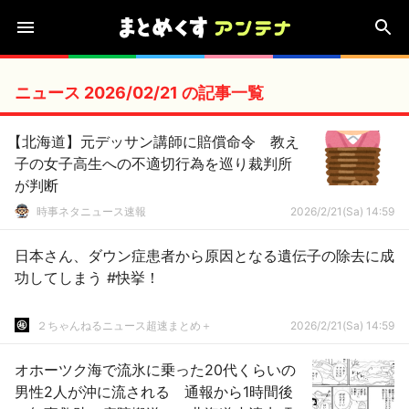
ニュース 2026/02/21 の記事一覧
【北海道】元デッサン講師に賠償命令 教え
子の女子高生への不適切行為を巡り裁判所
が判断
時事ネタニュース速報
2026/2/21(Sa) 14:59
日本さん、ダウン症患者から原因となる遺伝子の除去に成
功してしまう #快挙！
２ちゃんねるニュース超速まとめ＋
2026/2/21(Sa) 14:59
オホーツク海で流氷に乗った20代くらいの
男性2人が沖に流される 通報から1時間後