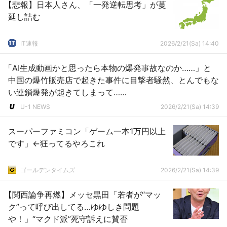
【悲報】日本人さん、「一発逆転思考」が蔓
延し詰む
IT速報
2026/2/21(Sa) 14:40
「AI生成動画かと思ったら本物の爆発事故なのか……」と
中国の爆竹販売店で起きた事件に目撃者騒然、とんでもな
い連鎖爆発が起きてしまって……
U-1 NEWS
2026/2/21(Sa) 14:39
スーパーファミコン「ゲーム一本1万円以上
です」←狂ってるやろこれ
ゴールデンタイムズ
2026/2/21(Sa) 14:39
【関西論争再燃】メッセ黒田「若者が“マッ
ク”って呼び出してる…ゆゆしき問題
や！」“マクド派”死守訴えに賛否