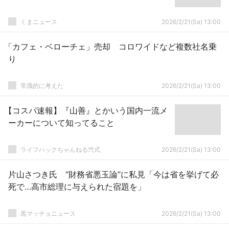
くまニュース
2026/2/21(Sa) 13:00
「カフェ・ベローチェ」売却 コロワイドなど複数社名乗
り
常識的に考えた
2026/2/21(Sa) 13:00
【コスパ速報】『山善』とかいう国内一流メ
ーカーについて知ってること
ライフハックちゃんねる弐式
2026/2/21(Sa) 13:00
片山さつき氏 “財務省悪玉論”に私見「今は省を挙げて必
死で…高市総理に与えられた宿題を」
黒マッチョニュース
2026/2/21(Sa) 13:00