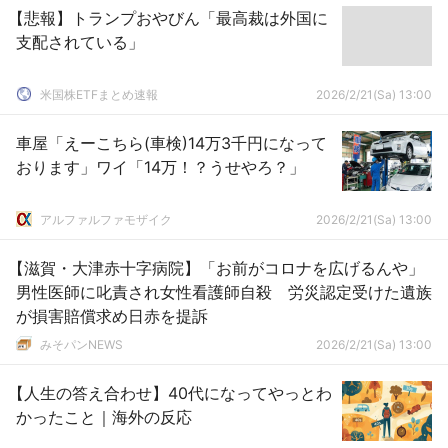
【悲報】トランプおやびん「最高裁は外国に
支配されている」
米国株ETFまとめ速報
2026/2/21(Sa) 13:00
車屋「えーこちら(車検)14万3千円になって
おります」ワイ「14万！？うせやろ？」
アルファルファモザイク
2026/2/21(Sa) 13:00
【滋賀・大津赤十字病院】「お前がコロナを広げるんや」
男性医師に叱責され女性看護師自殺 労災認定受けた遺族
が損害賠償求め日赤を提訴
みそパンNEWS
2026/2/21(Sa) 13:00
【人生の答え合わせ】40代になってやっとわ
かったこと｜海外の反応