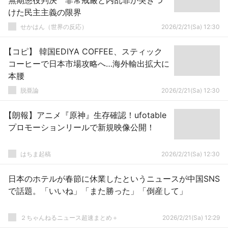
無期懲役判決 非常戒厳と内乱罪が突きつ
けた民主主義の限界
せかはん（世界の反応）
2026/2/21(Sa) 12:30
【コピ】 韓国EDIYA COFFEE、スティック
コーヒーで日本市場攻略へ…海外輸出拡大に
本腰
脱亜論
2026/2/21(Sa) 12:30
【朗報】アニメ『原神』生存確認！ufotable
プロモーションリールで新規映像公開！
はちま起稿
2026/2/21(Sa) 12:30
日本のホテルが春節に休業したというニュースが中国SNS
で話題。「いいね」「また勝った」「倒産して」
２ちゃんねるニュース超速まとめ＋
2026/2/21(Sa) 12:29