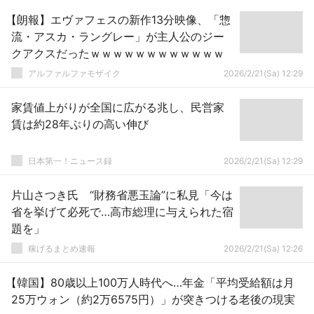
【朗報】エヴァフェスの新作13分映像、「惣
流・アスカ・ラングレー」が主人公のジー
クアクスだったｗｗｗｗｗｗｗｗｗｗｗｗ
アルファルファモザイク
2026/2/21(Sa) 12:29
家賃値上がりが全国に広がる兆し、民営家
賃は約28年ぶりの高い伸び
日本第一！ニュース録
2026/2/21(Sa) 12:29
片山さつき氏 “財務省悪玉論”に私見「今は
省を挙げて必死で…高市総理に与えられた宿
題を」
稼げるまとめ速報
2026/2/21(Sa) 12:26
【韓国】80歳以上100万人時代へ…年金「平均受給額は月
25万ウォン（約2万6575円）」が突きつける老後の現実