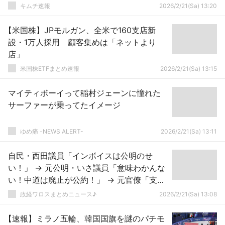
キムチ速報
2026/2/21(Sa) 13:20
【米国株】JPモルガン、全米で160支店新
設・1万人採用 顧客集めは「ネットより
店」
米国株ETFまとめ速報
2026/2/21(Sa) 13:15
マイティボーイって稲村ジェーンに憧れた
サーファーが乗ってたイメージ
ゆめ痛 -NEWS ALERT-
2026/2/21(Sa) 13:11
自民・西田議員「インボイスは公明のせ
い！」 → 元公明・いさ議員「意味わかんな
い！中道は廃止が公約！」 → 元官僚「支離
滅裂 …」ｗｗｗｗｗｗｗｗｗｗｗｗｗｗｗ
政経ワロスまとめニュース♪
2026/2/21(Sa) 13:08
ｗｗｗｗ
【速報】ミラノ五輪、韓国国旗を謎のパチモ