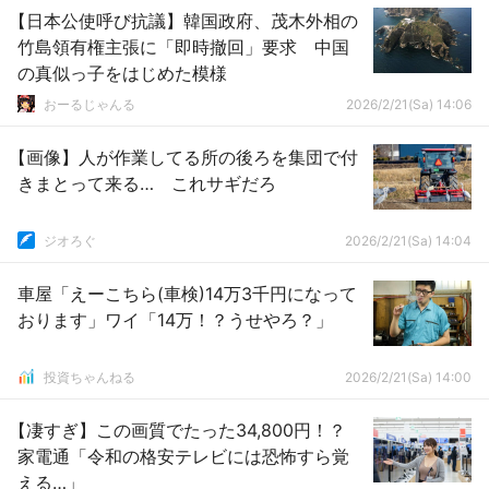
【日本公使呼び抗議】韓国政府、茂木外相の
竹島領有権主張に「即時撤回」要求 中国
の真似っ子をはじめた模様
おーるじゃんる
2026/2/21(Sa) 14:06
【画像】人が作業してる所の後ろを集団で付
きまとって来る… これサギだろ
ジオろぐ
2026/2/21(Sa) 14:04
車屋「えーこちら(車検)14万3千円になって
おります」ワイ「14万！？うせやろ？」
投資ちゃんねる
2026/2/21(Sa) 14:00
【凄すぎ】この画質でたった34,800円！？
家電通「令和の格安テレビには恐怖すら覚
える…」