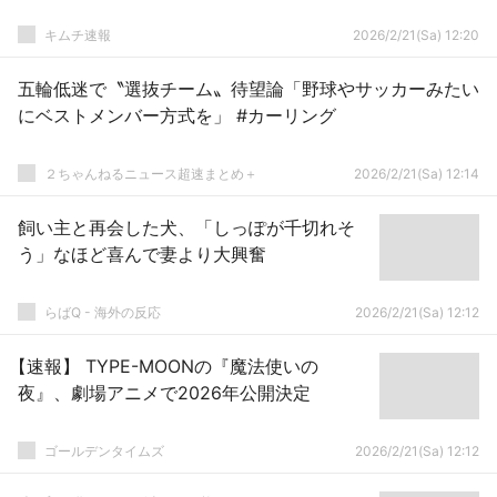
キムチ速報
2026/2/21(Sa) 12:20
五輪低迷で〝選抜チーム〟待望論「野球やサッカーみたい
にベストメンバー方式を」 #カーリング
２ちゃんねるニュース超速まとめ＋
2026/2/21(Sa) 12:14
飼い主と再会した犬、「しっぽが千切れそ
う」なほど喜んで妻より大興奮
らばQ - 海外の反応
2026/2/21(Sa) 12:12
【速報】 TYPE-MOONの『魔法使いの
夜』、劇場アニメで2026年公開決定
ゴールデンタイムズ
2026/2/21(Sa) 12:12