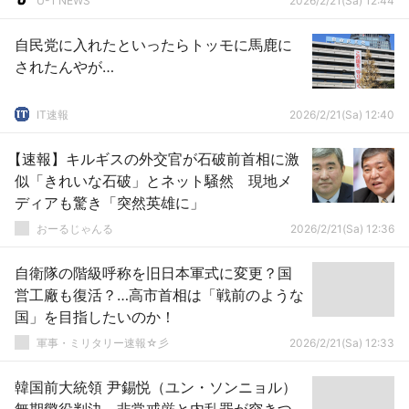
U-1 NEWS
2026/2/21(Sa) 12:44
自民党に入れたといったらトッモに馬鹿に
されたんやが…
IT速報
2026/2/21(Sa) 12:40
【速報】キルギスの外交官が石破前首相に激
似「きれいな石破」とネット騒然 現地メ
ディアも驚き「突然英雄に」
おーるじゃんる
2026/2/21(Sa) 12:36
自衛隊の階級呼称を旧日本軍式に変更？国
営工廠も復活？…高市首相は「戦前のような
国」を目指したいのか！
軍事・ミリタリー速報☆彡
2026/2/21(Sa) 12:33
韓国前大統領 尹錫悦（ユン・ソンニョル）