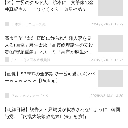
【本】世界のクルド人、絵本に 文筆家の金
井真紀さん、「ひとくくり」偏見やめて
日本第一！ニュース録
2026/2/21(Sa) 13:29
高市早苗「総理官邸に飾られた雛人形を見
入る(画像」麻生太郎「高市総理誕生の立役
者(保守派重鎮」マスコミ「高市が麻生外
し！(根拠不明」謎の勢力「高市鬱！(謎」→
/)；｀ω´)＜国家総動員報
2026/2/21(Sa) 13:25
【画像】SPEEDの全盛期で一番可愛いメンバ
ーｗｗｗｗｗｗ【Pickup】
アルファルファモザイク
2026/2/21(Sa) 13:20
【朝鮮日報】被告人・尹錫悦が釈放されないように…韓国
与党、「内乱大統領赦免禁止法」を強行