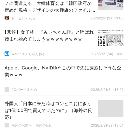
ノに間違える 大韓体育会は「韓国政府が
定めた規格・デザインの太極旗のファイル
を提供している。我々側のミスではない」
おーるじゃんる
2026/2/21(Sa) 13:06
【悲報】女子枠、『みぃちゃん枠』と呼ばれ
蔑まれ始めてしまうｗｗｗｗｗｗｗｗ
watch＠２ちゃんねる
2026/2/21(Sa) 13:03
Apple、Google、NVIDIA←この中で先に凋落しそうな企
業ｗｗｗ
PCパーツまとめ
2026/2/21(Sa) 13:01
外国人「日本に来た時はコンビニおにぎり
は1個100円で買えていたのに」（海外の反
応）
海外のお前ら 海外の反応
2026/2/21(Sa) 13:01