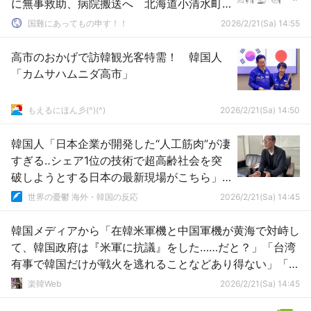
に無事救助、病院搬送へ 北海道小清水町
の海岸 [2/21]
国難にあってもの申す！！
2026/2/21(Sa) 14:55
高市のおかげで訪韓観光客特需！ 韓国人
「カムサハムニダ高市」
もえるにほん彡(^)(^)
2026/2/21(Sa) 14:50
韓国人「日本企業が開発した“人工筋肉”が凄
すぎる‥シェア1位の技術で超高齢社会を突
破しようとする日本の最新現場がこちら」
→「ガチで驚愕した（ﾌﾞﾙﾌﾞﾙ…」
世界の憂鬱 海外・韓国の反応
2026/2/21(Sa) 14:45
韓国メディアから「在韓米軍機と中国軍機が黄海で対峙し
て、韓国政府は『米軍に抗議』をした……だと？」「台湾
有事で韓国だけが戦火を逃れることなどあり得ない」「せ
めて備えるだけはしてくれ！」と悲鳴のような社説が出て
楽韓Web
2026/2/21(Sa) 14:45
しまう