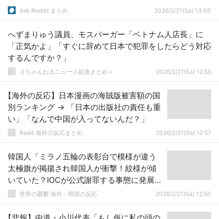
Ask Reddit まとめ
2026/2/21(Sa) 13:00
へずまりゅう議員、モスバーガー「ベトナム人店長」に
「正気かよ」「すぐに辞めて日本で犯罪をしたらどう対応
するんですか？」
２ちゃんねるニュース超速まとめ＋
2026/2/21(Sa) 12:59
【海外の反応】日本漫画の海賊版被害額の国
別ランキング → 「日本の出版社の責任も重
い」「なんで中国が入ってないんだ？」
Red4 海外の反応まとめ
2026/2/21(Sa) 12:57
韓国人「ミラノ五輪の表彰台で模様が違う
太極旗が掲揚され韓国人が衝撃！紋様が傾
いていた？IOCが公式謝罪する事態に発展
に」→「正直誰も気づかなかった（ﾌﾞﾙﾌﾞ
世界の憂鬱 海外・韓国の反応
2026/2/21(Sa) 12:50
ﾙ」
【悲報】中道・小川代表「もし仮に私の頭の