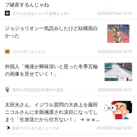
プ破産するんじゃね
２ちゃんねるニュース超速まとめ＋
2026/2/21(Sa) 14:14
ジョジョリオン一気読みしたけど結構面白
かった
ゴールデンタイムズ
2026/2/21(Sa) 14:12
外国人「俺達が興味深いと思った冬季五輪
の画像を見せていく！」
海外の万国反応記＠海外の反応
2026/2/21(Sa) 14:11
太田光さん、イジワル質問の大炎上を藤田
ニコルさんに全面擁護され涙目になってし
まう「生放送だから仕方ない！」 → ｗｗｗ
ｗｗｗｗｗｗｗｗｗｗｗｗｗｗ
政経ワロスまとめニュース♪
2026/2/21(Sa) 14:08