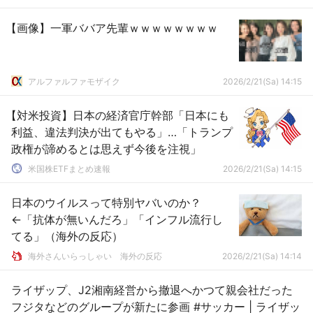
【画像】一軍ババア先輩ｗｗｗｗｗｗｗｗ
アルファルファモザイク
2026/2/21(Sa) 14:15
【対米投資】日本の経済官庁幹部「日本にも
利益、違法判決が出てもやる」…「トランプ
政権が諦めるとは思えず今後を注視」
米国株ETFまとめ速報
2026/2/21(Sa) 14:15
日本のウイルスって特別ヤバいのか？
←「抗体が無いんだろ」「インフル流行し
てる」（海外の反応）
海外さんいらっしゃい 海外の反応
2026/2/21(Sa) 14:14
ライザップ、J2湘南経営から撤退へかつて親会社だった
フジタなどのグループが新たに参画 #サッカー | ライザッ