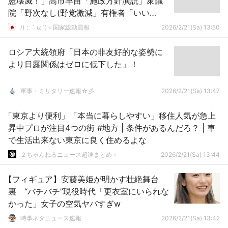
憲壊滅！」高市早苗「施政方針演説」衆議
院「野次なし(野党激減」有権者「いい
ね！」X民「立憲幹事長の発言晒す(動画」
/)；｀ω´)＜国家総動員報
2026/2/21(Sa) 13:50
→
ロシア大統領府「日本の非友好的な姿勢に
より日露関係はゼロに低下した」！
軍事・ミリタリー速報☆彡
2026/2/21(Sa) 13:47
「東京より便利」「本当に暮らしやすい」移住人気が急上
昇中プロが注目4つの街 #地方 | 条件があるんだろ？ | 車
で生活出来ない東京に良く住めるよな
２ちゃんねるニュース超速まとめ＋
2026/2/21(Sa) 13:44
【フィギュア】安藤美姫が明かす壮絶舞台
裏 “バチバチ”現役時代「更衣室にいられな
かった」女子の空気ヤバすぎw
時事ネタニュース速報
2026/2/21(Sa) 13:42