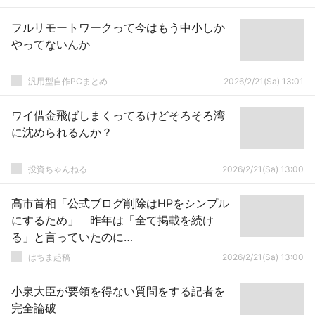
フルリモートワークって今はもう中小しか
やってないんか
汎用型自作PCまとめ
2026/2/21(Sa) 13:01
ワイ借金飛ばしまくってるけどそろそろ湾
に沈められるんか？
投資ちゃんねる
2026/2/21(Sa) 13:00
高市首相「公式ブログ削除はHPをシンプル
にするため」 昨年は「全て掲載を続け
る」と言っていたのに…
はちま起稿
2026/2/21(Sa) 13:00
小泉大臣が要領を得ない質問をする記者を
完全論破