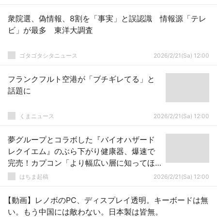
衆院選、偽情報、8割を「事実」と誤認識 情報源「テレ
ビ」が最多 東洋大調査
ゴタゴタシタニュース
2026/2/21(Sa) 12:00
フランクフルト空港が「ブチギレてる」と
話題に
くまニュース
2026/2/21(Sa) 12:00
夢グループとコラボした『バイオハザード
レクイエム』のぶら下がり健康器、爆速で
完売！カプコン「より幅広い層に知ってほ
しかった」
はちま起稿
2026/2/21(Sa) 12:00
【動画】レノボのPC、ディスプレイ透明。キーボードは無
い。もう中国には敵わない。日本製は皆無。