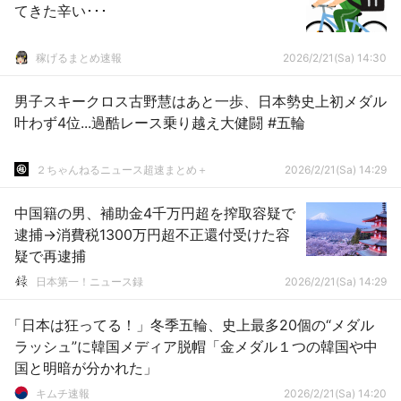
てきた辛い･･･
稼げるまとめ速報
2026/2/21(Sa) 14:30
男子スキークロス古野慧はあと一歩、日本勢史上初メダル
叶わず4位...過酷レース乗り越え大健闘 #五輪
２ちゃんねるニュース超速まとめ＋
2026/2/21(Sa) 14:29
中国籍の男、補助金4千万円超を搾取容疑で
逮捕→消費税1300万円超不正還付受けた容
疑で再逮捕
日本第一！ニュース録
2026/2/21(Sa) 14:29
「日本は狂ってる！」冬季五輪、史上最多20個の“メダル
ラッシュ”に韓国メディア脱帽「金メダル１つの韓国や中
国と明暗が分かれた」
キムチ速報
2026/2/21(Sa) 14:20