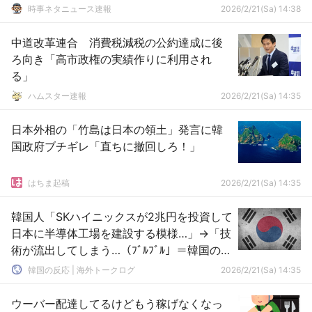
時事ネタニュース速報
2026/2/21(Sa) 14:38
中道改革連合 消費税減税の公約達成に後
ろ向き「高市政権の実績作りに利用され
る」
ハムスター速報
2026/2/21(Sa) 14:35
日本外相の「竹島は日本の領土」発言に韓
国政府ブチギレ「直ちに撤回しろ！」
はちま起稿
2026/2/21(Sa) 14:35
韓国人「SKハイニックスが2兆円を投資して
日本に半導体工場を建設する模様…」→「技
術が流出してしまう…（ﾌﾞﾙﾌﾞﾙ」＝韓国の反
応
韓国の反応 | 海外トークログ
2026/2/21(Sa) 14:35
ウーバー配達してるけどもう稼げなくなっ