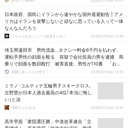
みそパンNEWS
2026/2/21(Sa) 14:00
日本政府、国民にイランから速やかな国外退避勧告 | アメ
リカはイランを攻撃しないと頑なに思っている人って一体
なんなんだろう
２ちゃんねるニュース超速まとめ＋
2026/2/21(Sa) 13:59
埼玉県蓮田市 男性流血…タクシー料金6千円を払わず、
運転手男性の顔面を殴る 容疑で会社役員の男を逮捕 馬
乗りで顔面を数回殴打 被害直後、男性が110番 「お酒
を飲んでいて記憶にありません」と容疑を否認する38
国難にあってもの申す！！
2026/2/21(Sa) 13:55
歳 [2/21]
ミラノ･コルティナ五輪男子スキークロス､
古野慧が日本人過去最高の4位｢本当に悔し
い｣と涙
理想ちゃんねる
2026/2/21(Sa) 13:52
高市早苗「衆院選圧勝」中道改革連合「立