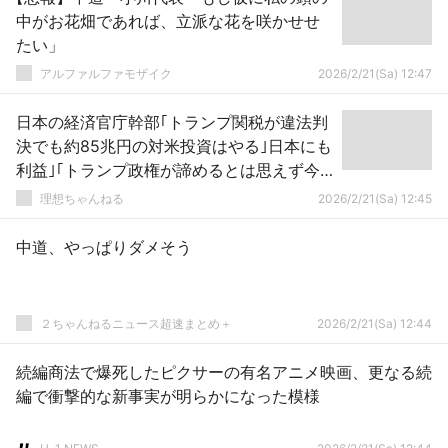
中がお花畑であれば、立派な花を咲かせせ
たい」
アルファルファモザイク
2026/2/21(Sa) 12:47
日本の経済官庁幹部｢トランプ関税が違法判
決でも約85兆円の対米投資はやる｣日本にも
利益｣｢トランプ政権が諦めるとは思えず今
後を注視｣
理想ちゃんねる
2026/2/21(Sa) 12:45
中道、やっぱりダメそう
２ちゃんねるニュース超速まとめ＋
2026/2/21(Sa) 12:44
続編商法で爆死したピクサーの有名アニメ映画、更なる続
編で衝撃的な新事実が明らかになった模様