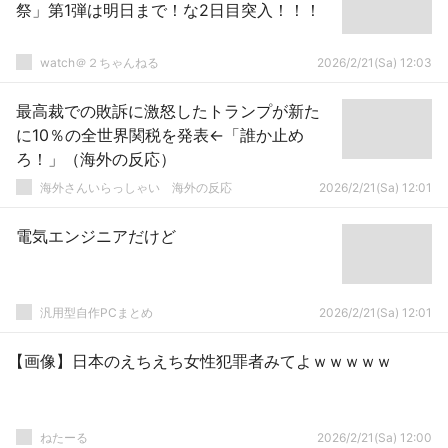
祭」第1弾は明日まで！な2日目突入！！！
watch＠２ちゃんねる
2026/2/21(Sa) 12:03
最高裁での敗訴に激怒したトランプが新た
に10％の全世界関税を発表←「誰か止め
ろ！」（海外の反応）
海外さんいらっしゃい 海外の反応
2026/2/21(Sa) 12:01
電気エンジニアだけど
汎用型自作PCまとめ
2026/2/21(Sa) 12:01
【画像】日本のえちえち女性犯罪者みてよｗｗｗｗｗ
ねたーる
2026/2/21(Sa) 12:00