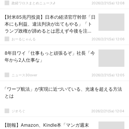
て…算数もできないの？」 ｗｗｗｗｗｗｗ
政経ワロスまとめニュース♪
2026/2/21(Sa) 12:08
ｗｗ
【対米85兆円投資】日本の経済官庁幹部「日
本にも利益、違法判決が出てもやる」「ト
ランプ政権が諦めるとは思えず今後を注
視」
おーるじゃんる
2026/2/21(Sa) 12:06
8年目ワイ「仕事もっと頑張るぞ」社長「今
年から2人仕事な」
ニュース30over
2026/2/21(Sa) 12:05
「ワープ航法」が実現に近づいている、光速を超える方法
とは
ジオろぐ
2026/2/21(Sa) 12:04
【朗報】Amazon、Kindle本「マンガ週末