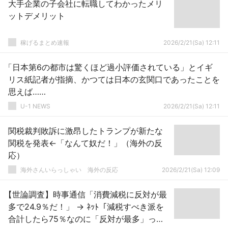
大手企業の子会社に転職してわかったメリ
ットデメリット
稼げるまとめ速報
2026/2/21(Sa) 12:11
「日本第6の都市は驚くほど過小評価されている」とイギ
リス紙記者が指摘、かつては日本の玄関口であったことを
思えば……
U-1 NEWS
2026/2/21(Sa) 12:11
関税裁判敗訴に激昂したトランプが新たな
関税を発表←「なんて奴だ！」（海外の反
応）
海外さんいらっしゃい 海外の反応
2026/2/21(Sa) 12:09
【世論調査】時事通信「消費減税に反対が最
多で24.9％だ！」 → ﾈｯﾄ「減税すべき派を
合計したら75％なのに「反対が最多」っ