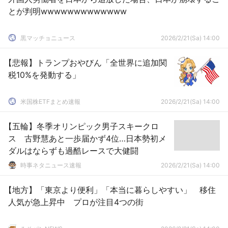
とが判明wwwwwwwwwwwww
黒マッチョニュース
2026/2/21(Sa) 14:00
【悲報】トランプおやびん「全世界に追加関
税10%を発動する」
米国株ETFまとめ速報
2026/2/21(Sa) 14:00
【五輪】冬季オリンピック男子スキークロ
ス 古野慧あと一歩届かず4位…日本勢初メ
ダルはならずも過酷レースで大健闘
時事ネタニュース速報
2026/2/21(Sa) 14:00
【地方】「東京より便利」「本当に暮らしやすい」 移住
人気が急上昇中 プロが注目4つの街