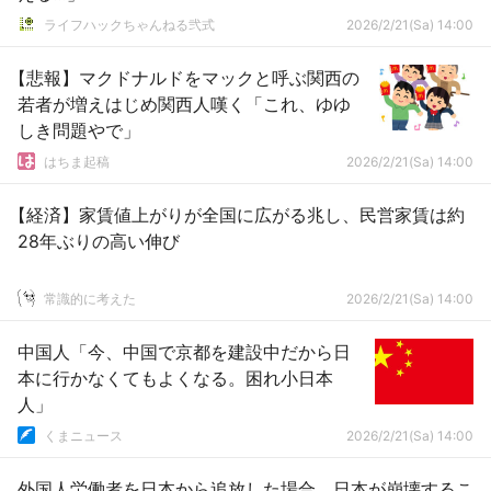
ライフハックちゃんねる弐式
2026/2/21(Sa) 14:00
【悲報】マクドナルドをマックと呼ぶ関西の
若者が増えはじめ関西人嘆く「これ、ゆゆ
しき問題やで」
はちま起稿
2026/2/21(Sa) 14:00
【経済】家賃値上がりが全国に広がる兆し、民営家賃は約
28年ぶりの高い伸び
常識的に考えた
2026/2/21(Sa) 14:00
中国人「今、中国で京都を建設中だから日
本に行かなくてもよくなる。困れ小日本
人」
くまニュース
2026/2/21(Sa) 14:00
外国人労働者を日本から追放した場合、日本が崩壊するこ