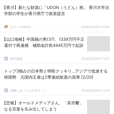
【香川】新たな財源に「UDON（うどん）税」 香川大学法
学部の学生が香川県庁で政策提言
みそパンNEWS
2026/2/20(Fr) 14:00
【山口地検】中国籍の男(37)、1339万円不正
還付で再逮捕 補助金詐欺4445万円で起訴
保守速報
2026/2/20(Fr) 13:57
トップ3独占の日本勢と明暗クッキリ…アジアで低迷する
韓国勢 元国内王者は2季連続敗退の屈辱 [2/20]
国難にあってもの申す！！
2026/2/20(Fr) 13:55
【悲報】オールドメディアさん、「高市鬱」
なる言葉を生み出してしまう