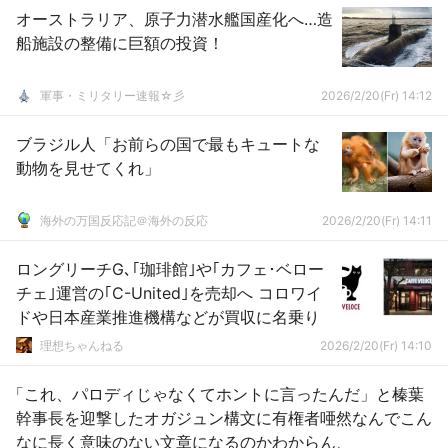
オーストラリア、原子力潜水艦国産化へ…造
船施設の整備に巨額の投資！
軍事・ミリタリー速報☆彡
2026/2/20(Fr) 14:12
ブラジル人「お前らの国で最もキュートな
動物を見せてくれ」
海外の万国反応記＠海外の反応
2026/2/20(Fr) 14:11
ロングリーチG､｢珈琲館｣や｢カフェ･ベロー
チェ｣運営の｢C-United｣を売却へ コロワイ
ドや日本産業推進機構などが買収に名乗り
理想ちゃんねる
2026/2/20(Fr) 14:10
「これ、パロディじゃなくてホントに言ったんだ」と榛葉
幹事長を迎撃したオガジュン構文に有権者唖然なんでこん
なに長く意味のない文章になるのかわからん、