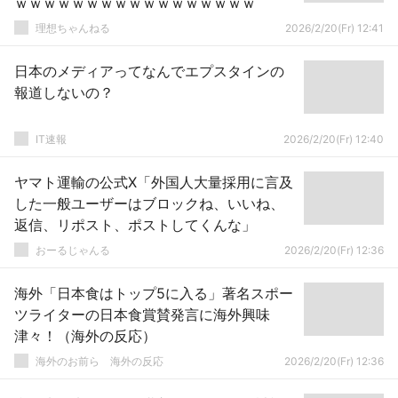
ｗｗｗｗｗｗｗｗｗｗｗｗｗｗｗｗｗ
理想ちゃんねる
2026/2/20(Fr) 12:41
日本のメディアってなんでエプスタインの
報道しないの？
IT速報
2026/2/20(Fr) 12:40
ヤマト運輸の公式X「外国人大量採用に言及
した一般ユーザーはブロックね、いいね、
返信、リポスト、ポストしてくんな」
おーるじゃんる
2026/2/20(Fr) 12:36
海外「日本食はトップ5に入る」著名スポー
ツライターの日本食賞賛発言に海外興味
津々！（海外の反応）
海外のお前ら 海外の反応
2026/2/20(Fr) 12:36