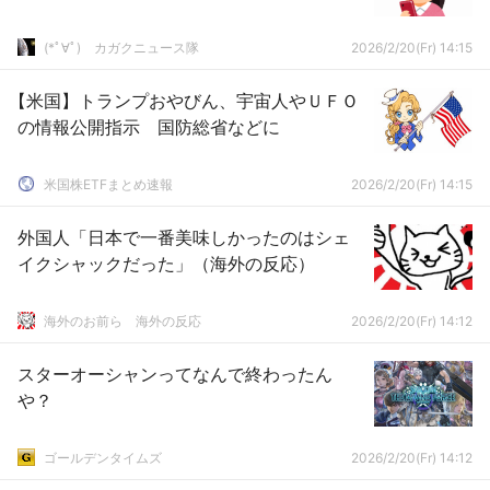
(*ﾟ∀ﾟ)ゞカガクニュース隊
2026/2/20(Fr) 14:15
【米国】トランプおやびん、宇宙人やＵＦＯ
の情報公開指示 国防総省などに
米国株ETFまとめ速報
2026/2/20(Fr) 14:15
外国人「日本で一番美味しかったのはシェ
イクシャックだった」（海外の反応）
海外のお前ら 海外の反応
2026/2/20(Fr) 14:12
スターオーシャンってなんで終わったん
や？
ゴールデンタイムズ
2026/2/20(Fr) 14:12