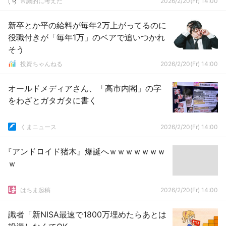
常識的に考えた
2026/2/20(Fr) 14:00
新卒とか平の給料が毎年2万上がってるのに
役職付きが「毎年1万」のベアで追いつかれ
そう
投資ちゃんねる
2026/2/20(Fr) 14:00
オールドメディアさん、「高市内閣」の字
をわざとガタガタに書く
くまニュース
2026/2/20(Fr) 14:00
『アンドロイド猪木』爆誕へｗｗｗｗｗｗｗ
ｗ
はちま起稿
2026/2/20(Fr) 14:00
識者「新NISA最速で1800万埋めたらあとは