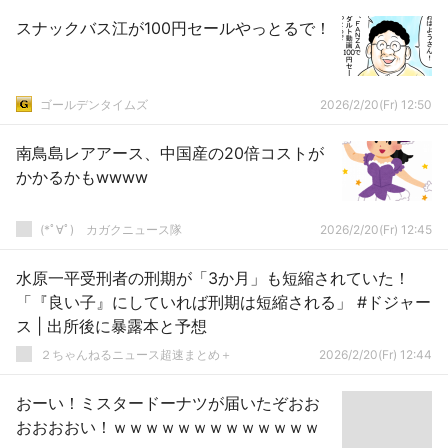
スナックバス江が100円セールやっとるで！
ゴールデンタイムズ
2026/2/20(Fr) 12:50
南鳥島レアアース、中国産の20倍コストが
かかるかもwwww
(*ﾟ∀ﾟ)ゞカガクニュース隊
2026/2/20(Fr) 12:45
水原一平受刑者の刑期が「3か月」も短縮されていた！
「『良い子』にしていれば刑期は短縮される」 #ドジャー
ス | 出所後に暴露本と予想
２ちゃんねるニュース超速まとめ＋
2026/2/20(Fr) 12:44
おーい！ミスタードーナツが届いたぞおお
おおおおい！ｗｗｗｗｗｗｗｗｗｗｗｗｗ