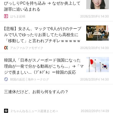
びっしりPCを持ち込み → なぜか炎上して
謝罪に追い込まれる
はちま起稿
2026/2/20(Fr) 14:30
【悲報】女さん、マックで6人がけのテーブ
ルで1人でゆったりお茶してたら高校生に
「移動して」と言われブチギレｗｗｗｗｗ
アルファルファモザイク
2026/2/20(Fr) 14:30
韓国人「日本がスノーボード強国になった
理由が一発で分かる動画がこちら…」→「マ
ジで羨ましい…（ﾌﾞﾙﾌﾞﾙ」＝韓国の反応
韓国の反応 | 海外トークログ
2026/2/20(Fr) 14:30
三連休だけど、お前ら何をすんの？
２ちゃんねるニュース超速まとめ＋
2026/2/20(Fr) 14:29