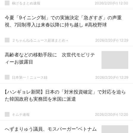
稼げるまとめ速報
2026/2/20(Fr) 12:30
今夏「9イニング制」での実施決定「急ぎすぎ」の声重
視、7回制導入は来春以降に持ち越し #高校野球
２ちゃんねるニュース超速まとめ＋
2026/2/20(Fr) 12:29
高齢者などの移動手段に 次世代モビリテ
ィーお披露目
日本第一！ニュース録
2026/2/20(Fr) 12:29
【ハンギョレ新聞】日本の「対米投資確定」で対応を迫ら
た韓国政府も実務団を米国に派遣
キムチ速報
2026/2/20(Fr) 12:20
へずまりゅう議員、モスバーガー“ベトナム