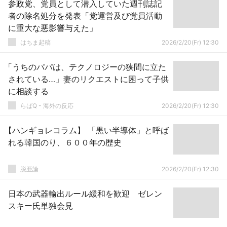
参政党、党員として潜入していた週刊誌記
者の除名処分を発表「党運営及び党員活動
に重大な悪影響与えた」
はちま起稿
2026/2/20(Fr) 12:30
「うちのパパは、テクノロジーの狭間に立た
されている…」妻のリクエストに困って子供
に相談する
らばQ - 海外の反応
2026/2/20(Fr) 12:30
【ハンギョレコラム】 「黒い半導体」と呼ば
れる韓国のり、６００年の歴史
脱亜論
2026/2/20(Fr) 12:30
日本の武器輸出ルール緩和を歓迎 ゼレン
スキー氏単独会見