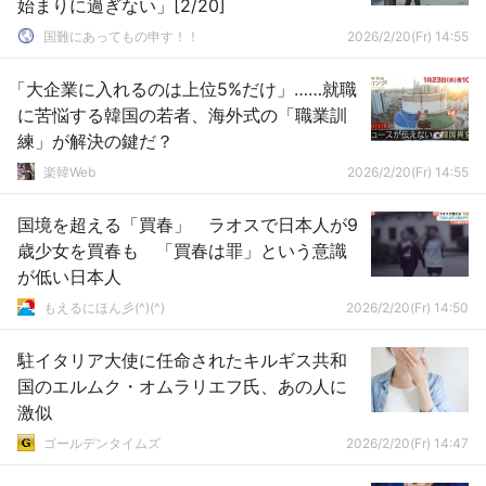
始まりに過ぎない」[2/20]
国難にあってもの申す！！
2026/2/20(Fr) 14:55
「大企業に入れるのは上位5%だけ」……就職
に苦悩する韓国の若者、海外式の「職業訓
練」が解決の鍵だ？
楽韓Web
2026/2/20(Fr) 14:55
国境を超える「買春」 ラオスで日本人が9
歳少女を買春も 「買春は罪」という意識
が低い日本人
もえるにほん彡(^)(^)
2026/2/20(Fr) 14:50
駐イタリア大使に任命されたキルギス共和
国のエルムク・オムラリエフ氏、あの人に
激似
ゴールデンタイムズ
2026/2/20(Fr) 14:47