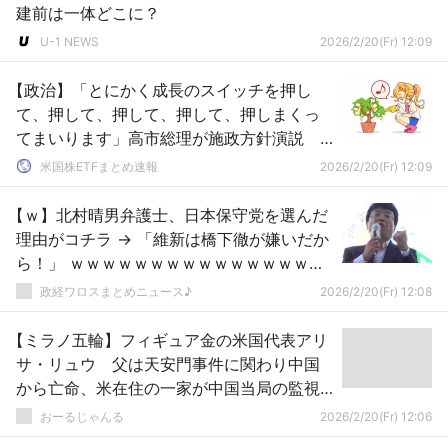
建前は一体どこに？
U-1 NEWS
2026/2/20(Fr) 12:09
【政治】「とにかく成長のスイッチを押し
て、押して、押して、押して、押しまくっ
てまいります」高市総理が施政方針演説
来年度予算の早期成立・裁量労働制の見直
米国株ETFまとめ速報
2026/2/20(Fr) 12:09
しにも言及
【ｗ】北村晴男弁護士、日本保守党を選んだ
理由がコチラ → 「維新は橋下徹が嫌いだか
ら！」 ｗｗｗｗｗｗｗｗｗｗｗｗｗｗｗｗ
ｗ
政経ワロスまとめニュース♪
2026/2/20(Fr) 12:08
【ミラノ五輪】フィギュア金の米国代表アリ
サ・リュウ 父は天安門事件に関わり中国
から亡命、米在住の一家が中国当局の監視
も
おーるじゃんる
2026/2/20(Fr) 12:06