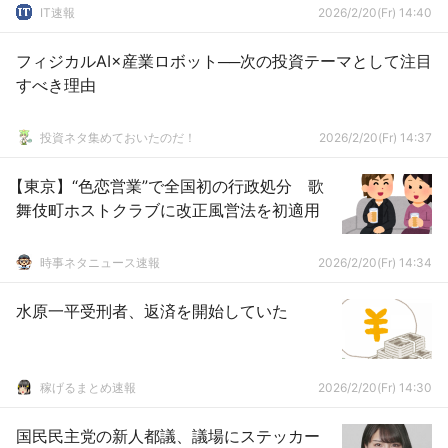
IT速報
2026/2/20(Fr) 14:40
フィジカルAI×産業ロボット──次の投資テーマとして注目
すべき理由
投資ネタ集めておいたのだ！
2026/2/20(Fr) 14:37
【東京】“色恋営業”で全国初の行政処分 歌
舞伎町ホストクラブに改正風営法を初適用
時事ネタニュース速報
2026/2/20(Fr) 14:34
水原一平受刑者、返済を開始していた
稼げるまとめ速報
2026/2/20(Fr) 14:30
国民民主党の新人都議、議場にステッカー