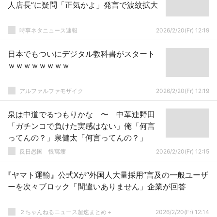
人店長”に疑問「正気かよ」発言で波紋拡大
時事ネタニュース速報
2026/2/20(Fr) 12:19
日本でもついにデジタル教科書がスタート
ｗｗｗｗｗｗｗｗ
アルファルファモザイク
2026/2/20(Fr) 12:19
泉は中道でるつもりかな 〜 中革連野田
「ガチンコで負けた実感はない」俺「何言
ってんの？」泉健太「何言ってんの？」
反日愚国 恨寓瘻
2026/2/20(Fr) 12:15
『ヤマト運輸』公式Xが“外国人大量採用”言及の一般ユーザ
ーを次々ブロック「間違いありません」企業が回答
２ちゃんねるニュース超速まとめ＋
2026/2/20(Fr) 12:14