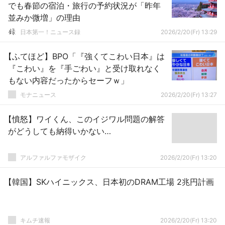
でも春節の宿泊・旅行の予約状況が「昨年
並みか微増」の理由
日本第一！ニュース録
2026/2/20(Fr) 13:29
【ふてほど】BPO「『強くてこわい日本』は
『こわい』を『手ごわい』と受け取れなく
もない内容だったからセーフｗ」
モナニュース
2026/2/20(Fr) 13:27
【憤怒】ワイくん、このイジワル問題の解答
がどうしても納得いかない…
アルファルファモザイク
2026/2/20(Fr) 13:20
【韓国】SKハイニックス、日本初のDRAM工場 2兆円計画
キムチ速報
2026/2/20(Fr) 13:20