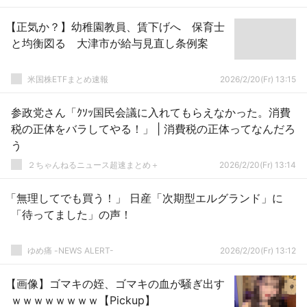
【正気か？】幼稚園教員、賃下げへ 保育士
と均衡図る 大津市が給与見直し条例案
米国株ETFまとめ速報
2026/2/20(Fr) 13:15
参政党さん「ｸｿｯ国民会議に入れてもらえなかった。消費
税の正体をバラしてやる！」 | 消費税の正体ってなんだろ
う
２ちゃんねるニュース超速まとめ＋
2026/2/20(Fr) 13:14
「無理してでも買う！」 日産「次期型エルグランド」に
「待ってました」の声！
ゆめ痛 -NEWS ALERT-
2026/2/20(Fr) 13:12
【画像】ゴマキの姪、ゴマキの血が騒ぎ出す
ｗｗｗｗｗｗｗｗ【Pickup】