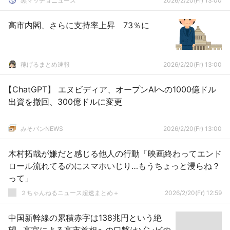
黒マッチョニュース
2026/2/20(Fr) 13:00
高市内閣、さらに支持率上昇 73％に
稼げるまとめ速報
2026/2/20(Fr) 13:00
【ChatGPT】 エヌビディア、オープンAIへの1000億ドル
出資を撤回、300億ドルに変更
みそパンNEWS
2026/2/20(Fr) 13:00
木村拓哉が嫌だと感じる他人の行動「映画終わってエンド
ロール流れてるのにスマホいじり…もうちょっと浸らね？
って」
２ちゃんねるニュース超速まとめ＋
2026/2/20(Fr) 12:59
中国新幹線の累積赤字は138兆円という絶