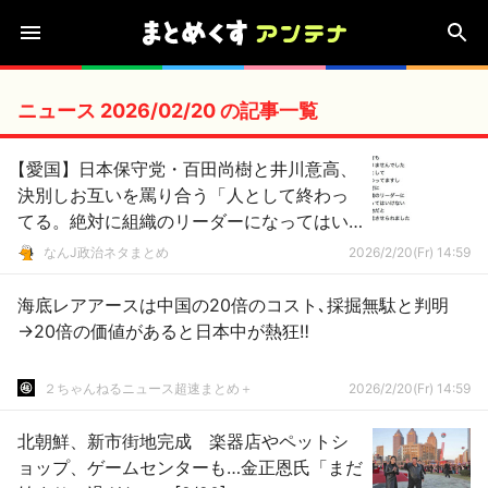
ニュース 2026/02/20 の記事一覧
【愛国】日本保守党・百田尚樹と井川意高、
決別しお互いを罵り合う「人として終わっ
てる。絶対に組織のリーダーになってはい
けない人物」
なんJ政治ネタまとめ
2026/2/20(Fr) 14:59
海底レアアースは中国の20倍のコスト､採掘無駄と判明
→20倍の価値があると日本中が熱狂‼︎
２ちゃんねるニュース超速まとめ＋
2026/2/20(Fr) 14:59
北朝鮮、新市街地完成 楽器店やペットシ
ョップ、ゲームセンターも…金正恩氏「まだ