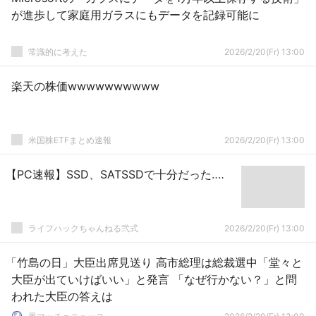
が進歩して家庭用ガラスにもデータを記録可能に
常識的に考えた
2026/2/20(Fr) 13:00
楽天の株価wwwwwwwwww
米国株ETFまとめ速報
2026/2/20(Fr) 13:00
【PC速報】SSD、SATSSDで十分だった‥‥
ライフハックちゃんねる弐式
2026/2/20(Fr) 13:00
「竹島の日」大臣出席見送り 高市総理は総裁選中「堂々と
大臣が出ていけばいい」と発言 「なぜ行かない？」と問
われた大臣の答えは