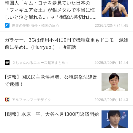
韓国人「キム・ヨナを夢見ていた日本の
『フィギュア女王』が銀メダルで本当に悔
しいと泣き崩れる‥」→「衝撃の幕切れに鳥
肌（ﾌﾞﾙﾌﾞﾙ…」
世界の憂鬱 海外・韓国の反応
2026/2/20(Fr) 14:45
ガラケー、3Gは使用不可に0円で機種変更もドコモ「混雑
前に早めに（Hurryup!）」 #電話
２ちゃんねるニュース超速まとめ＋
2026/2/20(Fr) 14:44
【速報】国民民主党候補者、公職選挙法違反
で逮捕！
アルファルファモザイク
2026/2/20(Fr) 14:43
【朗報】水原一平、大谷へ月1300円返済開始