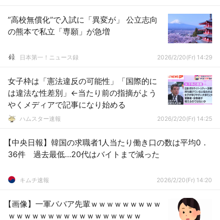
”高校無償化”で入試に「異変が」 公立志向
の熊本で私立「専願」が急増
日本第一！ニュース録
2026/2/20(Fr) 14:29
女子枠は「憲法違反の可能性」「国際的に
は違法な性差別」←当たり前の指摘がよう
やくメディアで記事になり始める
ハムスター速報
2026/2/20(Fr) 14:25
【中央日報】韓国の求職者1人当たり働き口の数は平均0．
36件 過去最低…20代はバイトまで減った
キムチ速報
2026/2/20(Fr) 14:20
【画像】一軍ババア先輩ｗｗｗｗｗｗｗｗｗ
ｗｗｗｗｗｗｗｗｗｗｗｗｗｗｗｗｗ