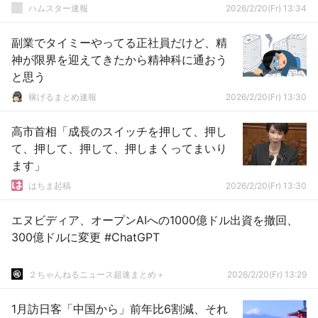
ハムスター速報
2026/2/20(Fr) 13:34
副業でタイミーやってる正社員だけど、精
神が限界を迎えてきたから精神科に通おう
と思う
稼げるまとめ速報
2026/2/20(Fr) 13:30
高市首相「成長のスイッチを押して、押し
て、押して、押して、押しまくってまいり
ます」
はちま起稿
2026/2/20(Fr) 13:30
エヌビディア、オープンAIへの1000億ドル出資を撤回、
300億ドルに変更 #ChatGPT
２ちゃんねるニュース超速まとめ＋
2026/2/20(Fr) 13:29
1月訪日客「中国から」前年比6割減、それ