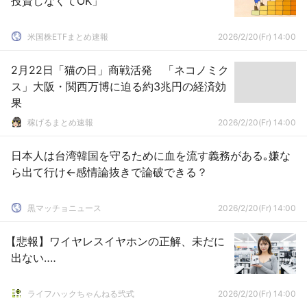
投資しなくてOK」
米国株ETFまとめ速報
2026/2/20(Fr) 14:00
2月22日「猫の日」商戦活発 「ネコノミク
ス」大阪・関西万博に迫る約3兆円の経済効
果
稼げるまとめ速報
2026/2/20(Fr) 14:00
日本人は台湾韓国を守るために血を流す義務がある｡嫌な
ら出て行け←感情論抜きで論破できる？
黒マッチョニュース
2026/2/20(Fr) 14:00
【悲報】ワイヤレスイヤホンの正解、未だに
出ない‥‥
ライフハックちゃんねる弐式
2026/2/20(Fr) 14:00