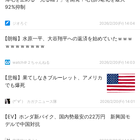
92%抑制
ジオろぐ
2026/2/20(Fr) 14:04
【朗報】水原一平、大谷翔平への返済を始めていたｗｗｗ
ｗｗｗｗｗｗｗｗ
watch＠２ちゃんねる
2026/2/20(Fr) 14:03
【悲報】果てしなきブルーレット、アメリカ
でも爆死
(*ﾟ∀ﾟ)ゞカガクニュース隊
2026/2/20(Fr) 14:01
【EV】ホンダ新バイク、国内勢最安の22万円 新興国モ
デルで中国対抗