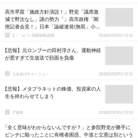
高市早苗「施政方針演説！」野党「議席激
減で野次なし」謎の勢力「」高市政権「閣
僚記者会見！」日本「論破連発(無双」小泉
進次郎と小野田紀美「粛々と対応(動画」→
/)；｀ω´)＜国家総動員報
2026/2/20(Fr) 12:10
【悲報】元ロンブーの田村淳さん、運動神経
が悪すぎて生放送で顔面を負傷
もみあげチャ～シュ～
2026/2/20(Fr) 12:10
【悲報】メタプラネットの株価、投資家の人
生を終わらせてしまう
IT速報
2026/2/20(Fr) 12:10
「全く意味がわからないんですが？」と参院野党が勝手に
ピンチに陥ったことに有権者困惑、中道と立憲は別という