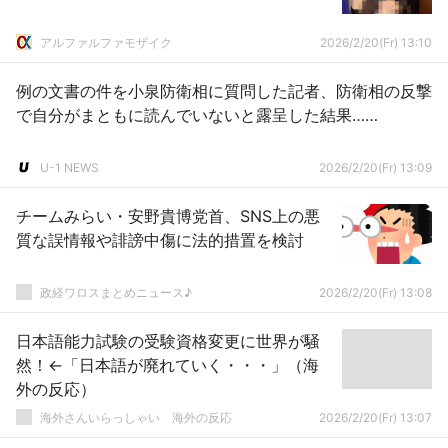
アルファルファモザイク
2026/2/20(Fr) 13:10
例の文書の件を小泉防衛相に質問した記者、防衛相の反撃
で自分がまともに読んでいないと露呈した結果……
U-1 NEWS
2026/2/20(Fr) 13:09
チームみらい・安野貴博党首、SNS上の悪
質な誤情報や誹謗中傷に法的措置を検討
政経ワロスまとめニュース♪
2026/2/20(Fr) 13:08
日本語能力試験の受験資格変更に世界が騒
然！←「日本語が廃れていく・・・」（海
外の反応）
海外さんいらっしゃい 海外の反応
2026/2/20(Fr) 13:07