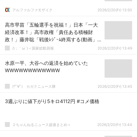
アルファルファモザイク
2026/2/20(Fr) 13:50
高市早苗「五輪選手を祝福！」日本「一大
経済改革！」高市政権「責任ある積極財
政！」藤井聡「戦後ﾚｼﾞｰﾑ終焉する(動画」高
橋洋一「動き出した高市総理の敵(動画」→
/)；｀ω´)＜国家総動員報
2026/2/20(Fr) 13:49
水原一平、大谷への返済を始めていた
WWWWWWWWWWWW
(*ﾟ∀ﾟ)ゞカガクニュース隊
2026/2/20(Fr) 13:45
3週ぶりに値下がり5キロ4112円 #コメ価格
２ちゃんねるニュース超速まとめ＋
2026/2/20(Fr) 13:44