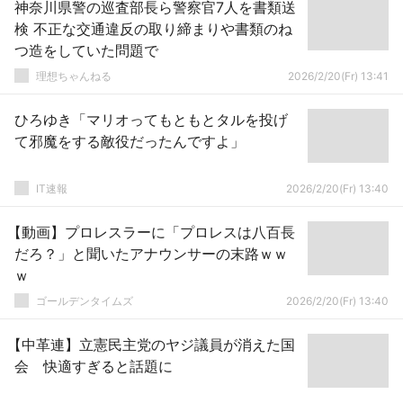
神奈川県警の巡査部長ら警察官7人を書類送
検 不正な交通違反の取り締まりや書類のね
つ造をしていた問題で
理想ちゃんねる
2026/2/20(Fr) 13:41
ひろゆき「マリオってもともとタルを投げ
て邪魔をする敵役だったんですよ」
IT速報
2026/2/20(Fr) 13:40
【動画】プロレスラーに「プロレスは八百長
だろ？」と聞いたアナウンサーの末路ｗｗ
ｗ
ゴールデンタイムズ
2026/2/20(Fr) 13:40
【中革連】立憲民主党のヤジ議員が消えた国
会 快適すぎると話題に