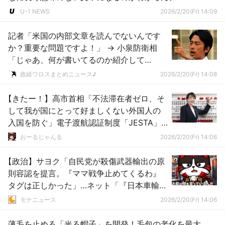
U-1 NEWS
2026/2/20(Fr) 14:09
記者「米国の内部文章を読んでないんです
か？重要な問題ですよ！」 → 小泉防衛相
「じゃあ、何が書いてるのか紹介して
よ？」 → 記者の回答がコチラ → ｗｗｗｗ
政経ワロスまとめニュース♪
2026/2/20(Fr) 14:08
ｗｗｗｗｗｗｗｗｗｗ
【きたー！】高市首相「不法滞在者ゼロ、そ
して我が国にとって好ましくない外国人の
入国を防ぐ」電子渡航認証制度「JESTA」
の法案提出へ
おーるじゃんる
2026/2/20(Fr) 14:06
【政治】サヨク「自民党が殺傷武器輸出の原
則容認を提言。『ママ戦争止めてくるわ』
タグは正しかった」…ネット「『日本車輸出
＝事故を増やしたい』と同じレベルのこじ
モナニュース
2026/2/20(Fr) 14:06
つけ」
薄毛を止める「光る帽子」を開発！毛包の老化を最大