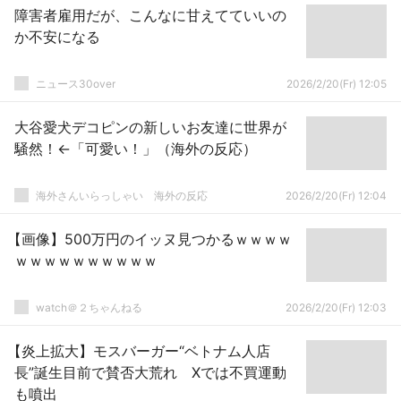
障害者雇用だが、こんなに甘えてていいの
か不安になる
ニュース30over
2026/2/20(Fr) 12:05
大谷愛犬デコピンの新しいお友達に世界が
騒然！←「可愛い！」（海外の反応）
海外さんいらっしゃい 海外の反応
2026/2/20(Fr) 12:04
【画像】500万円のイッヌ見つかるｗｗｗｗ
ｗｗｗｗｗｗｗｗｗｗ
watch＠２ちゃんねる
2026/2/20(Fr) 12:03
【炎上拡大】モスバーガー“ベトナム人店
長”誕生目前で賛否大荒れ Xでは不買運動
も噴出