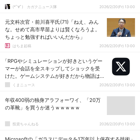
(*ﾟ∀ﾟ)ゞカガクニュース隊
2026/2/20(Fr) 13:00
元文科次官・前川喜平氏(71)「ねえ、みん
な。せめて高市早苗よりは賢くなろうよ。
ちょっと勉強すればいいんだから」
はちま起稿
2026/2/20(Fr) 13:00
「RPGやシミュレーションが好きというゲー
マーが会話を全スキップしてショックを受
けた。ゲームシステムが好きだから物語は
いらないらしい」
くまニュース
2026/2/20(Fr) 13:00
年収400弱の独身アラフォーワイ、「20万
の革靴」を買うか迷うｗｗｗｗｗ
投資ちゃんねる
2026/2/20(Fr) 13:00
Microsoftの「ガラスにデータを1万年以上保存する技術」