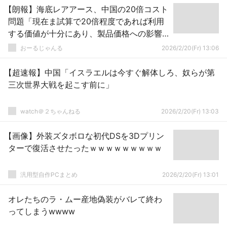
【朗報】海底レアアース、中国の20倍コスト
問題「現在ま試算で20倍程度であれば利用
する価値が十分にあり、製品価格への影響
は少ない」ことが判明！！
おーるじゃんる
2026/2/20(Fr) 13:06
【超速報】中国「イスラエルは今すぐ解体しろ、奴らが第
三次世界大戦を起こす前に」
watch＠２ちゃんねる
2026/2/20(Fr) 13:03
【画像】外装ズタボロな初代DSを3Dプリン
ターで復活させたったｗｗｗｗｗｗｗｗｗ
汎用型自作PCまとめ
2026/2/20(Fr) 13:01
オレたちのラ・ムー産地偽装がバレて終わ
ってしまうwwww