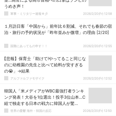
望…高官による高市首相への口撃はゾンビの
うめき声！
軍事・ミリタリー速報☆彡
2026/2/20(Fr) 12:58
１月訪日客「中国から」前年比６割減、それでも春節の宿
泊・旅行の予約状況が「昨年並みか微増」の理由 [2/20]
国難にあってもの申す！！
2026/2/20(Fr) 12:55
【悲報】保育士「助けて!やってること同じな
のに幼稚園の先生と比べて給料が安すぎる
の😭」→結果
アルファルファモザイク
2026/2/20(Fr) 12:52
韓国人「米メディアがWBC最強打者ランキ
ング発表！大谷を1位選出！投手3位山本…C
組で独走する日本の戦力に韓国人が驚
愕！」→「もはや反則級の存在‥（ﾌﾞﾙﾌﾞﾙ」
世界の憂鬱 海外・韓国の反応
2026/2/20(Fr) 12:50