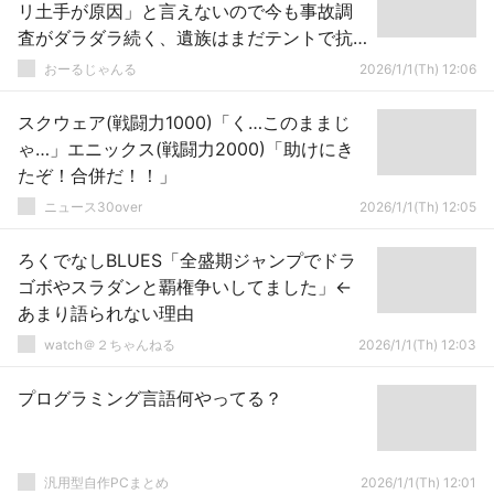
リ土手が原因」と言えないので今も事故調
査がダラダラ続く、遺族はまだテントで抗
議の宿泊ｗｗｗ
おーるじゃんる
2026/1/1(Th) 12:06
スクウェア(戦闘力1000)「く…このままじ
ゃ…」エニックス(戦闘力2000)「助けにき
たぞ！合併だ！！」
ニュース30over
2026/1/1(Th) 12:05
ろくでなしBLUES「全盛期ジャンプでドラ
ゴボやスラダンと覇権争いしてました」←
あまり語られない理由
watch＠２ちゃんねる
2026/1/1(Th) 12:03
プログラミング言語何やってる？
汎用型自作PCまとめ
2026/1/1(Th) 12:01