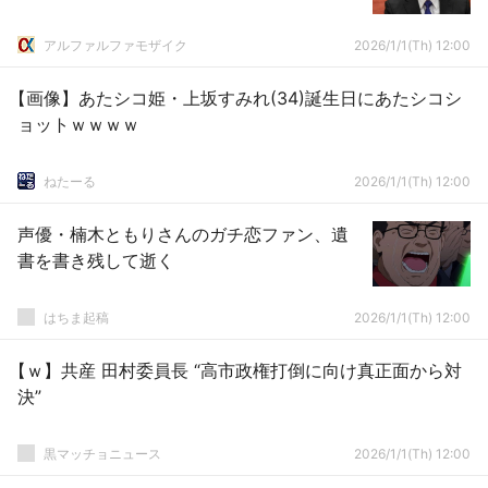
アルファルファモザイク
2026/1/1(Th) 12:00
【画像】あたシコ姫・上坂すみれ(34)誕生日にあたシコシ
ョットｗｗｗｗ
ねたーる
2026/1/1(Th) 12:00
声優・楠木ともりさんのガチ恋ファン、遺
書を書き残して逝く
はちま起稿
2026/1/1(Th) 12:00
【ｗ】共産 田村委員長 “高市政権打倒に向け真正面から対
決”
黒マッチョニュース
2026/1/1(Th) 12:00