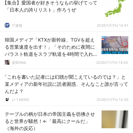
【集合】愛国者が好きそうなもの挙げてって
「日本人の誇りリスト」作ろうぜ
IT速報
2026/1/1(Th) 14:41
韓国メディア「KTXが新幹線、TGVを超え
る営業速度を出す！」「そのために夜間に
バラスト軌道をスラブ軌道を4時間で入れ替
える作業をする！」……ええ、そんな難易度
楽韓Web
2026/1/1(Th) 14:40
の高い工事するんだ
「これを書いた記者には幻聴が聞こえているのでは？」と
某メディアの新年社説に読者困惑、そんなこと誰が言って
んだよ？
U-1 NEWS
2026/1/1(Th) 14:39
テーブルの柄が日本の帝国主義を彷彿させ
ると世界が騒然！←「最高にクールだ」
（海外の反応）