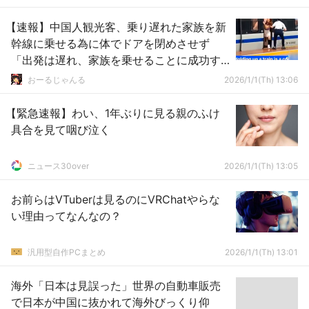
【速報】中国人観光客、乗り遅れた家族を新
幹線に乗せる為に体でドアを閉めさせず
「出発は遅れ、家族を乗せることに成功す
る」
おーるじゃんる
2026/1/1(Th) 13:06
【緊急速報】わい、1年ぶりに見る親のふけ
具合を見て咽び泣く
ニュース30over
2026/1/1(Th) 13:05
お前らはVTuberは見るのにVRChatやらな
い理由ってなんなの？
汎用型自作PCまとめ
2026/1/1(Th) 13:01
海外「日本は見誤った」世界の自動車販売
で日本が中国に抜かれて海外びっくり仰