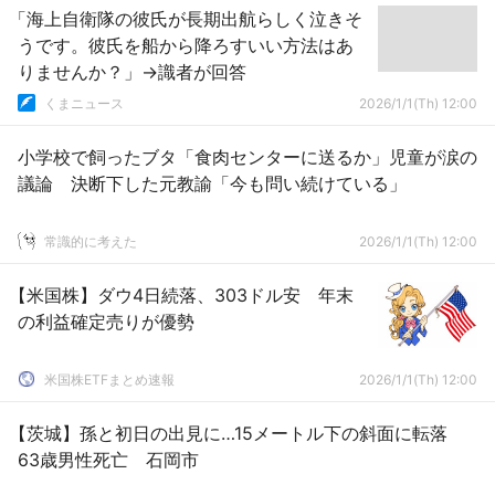
「海上自衛隊の彼氏が長期出航らしく泣きそ
うです。彼氏を船から降ろすいい方法はあ
りませんか？」→識者が回答
くまニュース
2026/1/1(Th) 12:00
小学校で飼ったブタ「食肉センターに送るか」児童が涙の
議論 決断下した元教諭「今も問い続けている」
常識的に考えた
2026/1/1(Th) 12:00
【米国株】ダウ4日続落、303ドル安 年末
の利益確定売りが優勢
米国株ETFまとめ速報
2026/1/1(Th) 12:00
【茨城】孫と初日の出見に…15メートル下の斜面に転落
63歳男性死亡 石岡市