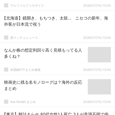
アルファルファモザイク
2026/1/1(Th) 13:00
【北海道】鏡開き、もちつき、太鼓… ニセコの新年、海
外客が日本流で祝う
黒マッチョニュース
2026/1/1(Th) 13:00
なんか株の想定利回り高く見積もってる人
多くね？
米国株ETFまとめ速報
2026/1/1(Th) 13:00
映画史に残る名モノローグは？海外の反応
まとめ
Ask Reddit まとめ
2026/1/1(Th) 13:00
【東京】餅詰まらせ 80代女性1人死亡 3人が意識不明で病