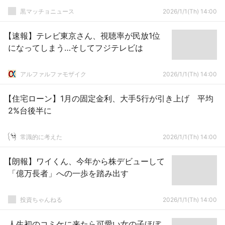
黒マッチョニュース
2026/1/1(Th) 14:00
【速報】テレビ東京さん、視聴率が民放1位
になってしまう…そしてフジテレビは
アルファルファモザイク
2026/1/1(Th) 14:00
【住宅ローン】1月の固定金利、大手5行が引き上げ 平均
2%台後半に
常識的に考えた
2026/1/1(Th) 14:00
【朗報】ワイくん、今年から株デビューして
「億万長者」への一歩を踏み出す
投資ちゃんねる
2026/1/1(Th) 14:00
人生初のコミケに来たら可愛い女の子ほぼ