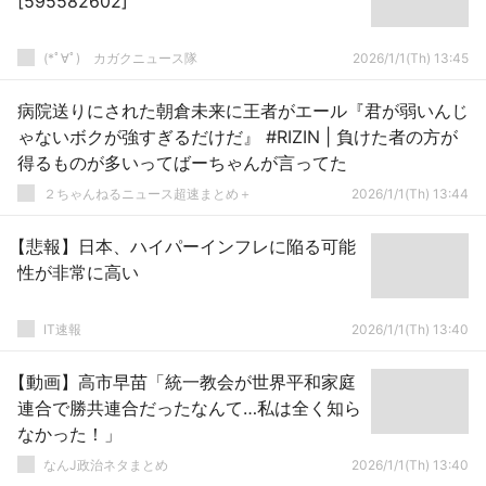
[595582602]
(*ﾟ∀ﾟ)ゞカガクニュース隊
2026/1/1(Th) 13:45
病院送りにされた朝倉未来に王者がエール『君が弱いんじ
ゃないボクが強すぎるだけだ』 #RIZIN | 負けた者の方が
得るものが多いってばーちゃんが言ってた
２ちゃんねるニュース超速まとめ＋
2026/1/1(Th) 13:44
【悲報】日本、ハイパーインフレに陥る可能
性が非常に高い
IT速報
2026/1/1(Th) 13:40
【動画】高市早苗「統一教会が世界平和家庭
連合で勝共連合だったなんて…私は全く知ら
なかった！」
なんJ政治ネタまとめ
2026/1/1(Th) 13:40