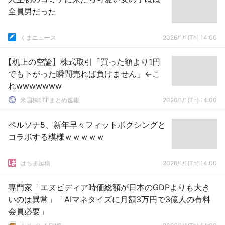
全員男だった
くまニュース
2026/1/1(Th) 14:00
【机上の空論】株式取引「買った額より1円
でも下がった瞬間売れば負けません」←こ
れwwwwwww
米国株ETFまとめ速報
2026/1/1(Th) 14:00
ペルソナ5、新年早々フィットボクシングと
コラボする模様ｗｗｗｗｗ
はちま起稿
2026/1/1(Th) 14:00
専門家「エヌビディア時価総額が日本のGDPよりも大き
いのは異常」「AIマネタイズに月額3万円で3億人の有料
会員必要」