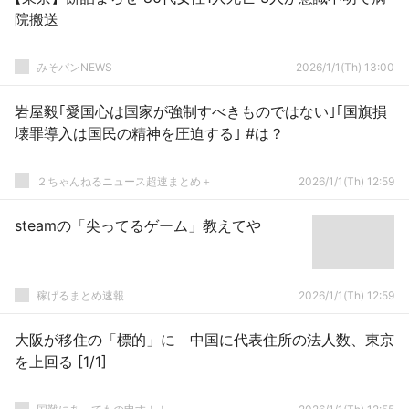
院搬送
みそパンNEWS
2026/1/1(Th) 13:00
岩屋毅｢愛国心は国家が強制すべきものではない｣｢国旗損
壊罪導入は国民の精神を圧迫する｣ #は？
２ちゃんねるニュース超速まとめ＋
2026/1/1(Th) 12:59
steamの「尖ってるゲーム」教えてや
稼げるまとめ速報
2026/1/1(Th) 12:59
大阪が移住の「標的」に 中国に代表住所の法人数、東京
を上回る [1/1]