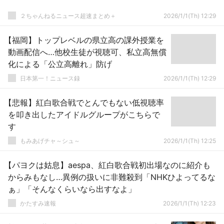
２ちゃんねるニュース超速まとめ＋
2026/1/1(Th) 12:29
【福岡】トップレベルの県立高の課外授業を
動画配信へ…他校生徒が視聴可、私立高無償
化による「公立高離れ」防げ
日本第一！ニュース録
2026/1/1(Th) 12:29
【悲報】紅白歌合戦でとんでもない低視聴率
を叩き出したアイドルグループがこちらで
す
もみあげチャ～シュ～
2026/1/1(Th) 12:25
【パヨクは姑息】aespa、紅白歌合戦初出場なのに紹介も
からみもなし…異例の扱いに非難殺到「NHKひよってるな
ぁ」「そんなくらいなら出すなよ」
かたすみ速報
2026/1/1(Th) 12:23