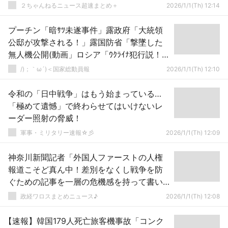
２ちゃんねるニュース超速まとめ＋
2026/1/1(Th) 12:14
プーチン「暗ｻﾂ未遂事件」露政府「大統領
公邸が攻撃される！」露国防省「撃墜した
無人機公開(動画」ロシア「ｳｸﾗｲﾅ犯行説！」
米CIA「ｳｸﾗｲﾅ関与否定！(主張対立」→
/)；｀ω´)＜国家総動員報
2026/1/1(Th) 12:10
令和の「日中戦争」はもう始まっている…
「極めて遺憾」で終わらせてはいけないレ
ーダー照射の脅威！
軍事・ミリタリー速報☆彡
2026/1/1(Th) 12:09
神奈川新聞記者「外国人ファーストの人権
報道こそど真ん中！差別をなくし戦争を防
ぐための記事を一層の危機感を持って書い
ていく！」ｗｗｗｗｗｗｗｗｗｗｗｗｗｗ
政経ワロスまとめニュース♪
2026/1/1(Th) 12:08
ｗ
【速報】韓国179人死亡旅客機事故「コンク