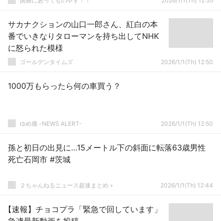
国難にあってもの申す！！
2026/1/1(Th) 12:55
サカナクションの山口一郎さん、紅白の本
番でいきなりタローマンを持ち出してNHK
に怒られた模様
ゴールデンタイムズ
2026/1/1(Th) 12:50
1000万もらったら何の車買う？
ゆめ痛 -NEWS ALERT-
2026/1/1(Th) 12:50
孫と初日の出見に…15メートル下の斜面に転落63歳男性
死亡石岡市 #茨城
２ちゃんねるニュース超速まとめ＋
2026/1/1(Th) 12:44
【速報】チョコプラ「緊急で回しています」