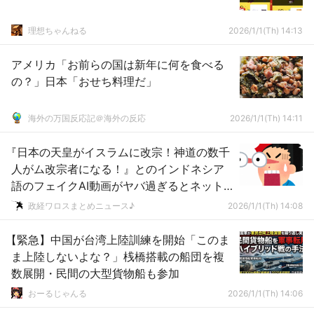
理想ちゃんねる
2026/1/1(Th) 14:13
アメリカ「お前らの国は新年に何を食べる
の？」日本「おせち料理だ」
海外の万国反応記＠海外の反応
2026/1/1(Th) 14:11
『日本の天皇がイスラムに改宗！神道の数千
人がム改宗者になる！』とのインドネシア
語のフェイクAI動画がヤバ過ぎるとネット
で話題に → ………
政経ワロスまとめニュース♪
2026/1/1(Th) 14:08
【緊急】中国が台湾上陸訓練を開始「このま
ま上陸しないよな？」桟橋搭載の船団を複
数展開・民間の大型貨物船も参加
おーるじゃんる
2026/1/1(Th) 14:06