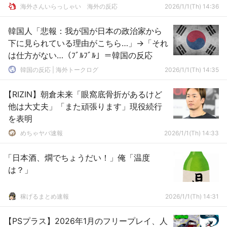
海外さんいらっしゃい 海外の反応
2026/1/1(Th) 14:36
韓国人「悲報：我が国が日本の政治家から
下に見られている理由がこちら…」→「それ
は仕方がない…（ﾌﾞﾙﾌﾞﾙ」＝韓国の反応
韓国の反応 | 海外トークログ
2026/1/1(Th) 14:35
【RIZIN】朝倉未来「眼窩底骨折があるけど
他は大丈夫」「また頑張ります」現役続行
を表明
めちゃヤバ速報
2026/1/1(Th) 14:33
「日本酒、燗でちょうだい！」俺「温度
は？」
稼げるまとめ速報
2026/1/1(Th) 14:31
【PSプラス】2026年1月のフリープレイ、人