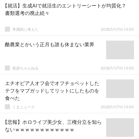
【就活】生成AIで就活生のエントリーシートが均質化？
書類選考の廃止続々
常識的に考えた
2026/1/1(Th) 13:00
酪農業とかいう正月も誰も休まない業界
投資ちゃんねる
2026/1/1(Th) 13:00
エチオピア人オフ会でオフチョベットした
テフをマブガッドしてリットにしたものを
食べた
くまニュース
2026/1/1(Th) 13:00
【悲報】ホロライブ美少女、三権分立を知ら
ないｗｗｗｗｗｗｗｗｗｗｗｗ