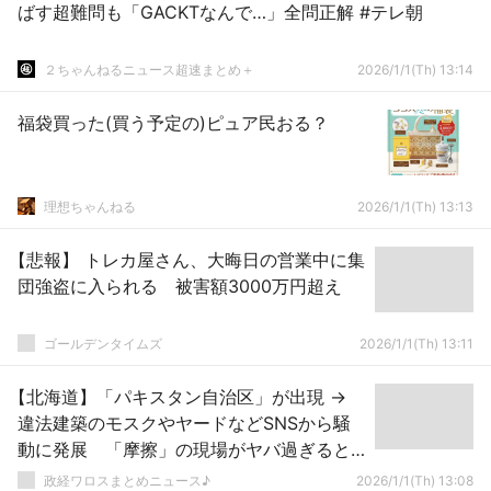
ばす超難問も「GACKTなんで…」全問正解 #テレ朝
２ちゃんねるニュース超速まとめ＋
2026/1/1(Th) 13:14
福袋買った(買う予定の)ピュア民おる？
理想ちゃんねる
2026/1/1(Th) 13:13
【悲報】 トレカ屋さん、大晦日の営業中に集
団強盗に入られる 被害額3000万円超え
ゴールデンタイムズ
2026/1/1(Th) 13:11
【北海道】「パキスタン自治区」が出現 →
違法建築のモスクやヤードなどSNSから騒
動に発展 「摩擦」の現場がヤバ過ぎると
ネットで話題に → ｗｗｗ
政経ワロスまとめニュース♪
2026/1/1(Th) 13:08