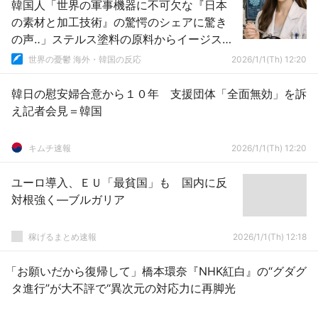
韓国人「世界の軍事機器に不可欠な『日本
の素材と加工技術』の驚愕のシェアに驚き
の声‥」ステルス塗料の原料からイージス艦
の心臓部まで日本産？
世界の憂鬱 海外・韓国の反応
2026/1/1(Th) 12:20
韓日の慰安婦合意から１０年 支援団体「全面無効」を訴
え記者会見＝韓国
キムチ速報
2026/1/1(Th) 12:20
ユーロ導入、ＥＵ「最貧国」も 国内に反
対根強く―ブルガリア
稼げるまとめ速報
2026/1/1(Th) 12:18
「お願いだから復帰して」橋本環奈『NHK紅白』の“グダグ
タ進行”が大不評で“異次元の対応力に再脚光