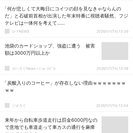
「何が悲しくて大晦日にコイツの顔を見なきゃならんの
だ」と石破前首相が出演した年末特番に視聴者騒然、フジ
テレビは一体何を考えて……
U-1 NEWS
2026/1/1(Th) 13:39
池袋のカードショップ、強盗に遭う 被害
額は3000万円以上か
ガハろぐNewsヽ(･ω･)/ｽﾞｺｰ
2026/1/1(Th) 13:38
「炭酸入りのコーヒー」が存在しない理由ｗｗｗｗｗｗｗ
ｗｗ
ジオろぐ
2026/1/1(Th) 13:34
来年から自転車歩道走行は罰金6000円なの
で意地でも車道走って車カスの通行を麻痺