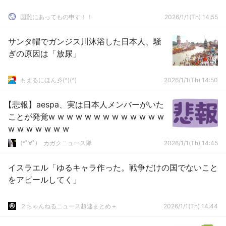
国難にあってもの申す！！
2026/1/1(Th) 14:55
サンタ帽でガンジス川沐浴した日本人、騒
ぎの原因は「放尿」
もえるにほん彡(^)(^)
2026/1/1(Th) 14:50
【悲報】aespa、実は日本人メンバーがいた
ことが発覚w w w w w w w w w w w w w
w w w w w w w
(*ﾟ∀ﾟ)ゞカガクニュース隊
2026/1/1(Th) 14:45
イスラエル「ゆるキャラ作った。戦争だけの国でないこと
をアピールしてく」
２ちゃんねるニュース超速まとめ＋
2026/1/1(Th) 14:44