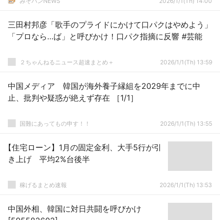
みそパンNEWS
2026/1/1(Th) 14:00
三田村邦彦「歌手のプライドにかけて口パクはやめよう」
「プロなら…ば」と呼びかけ！口パク指摘に反響 #芸能
２ちゃんねるニュース超速まとめ＋
2026/1/1(Th) 13:59
中国メディア 韓国が海外養子縁組を2029年までに中
止、批判や疑惑が絶えず存在 ［1/1］
国難にあってもの申す！！
2026/1/1(Th) 13:55
【住宅ローン】1月の固定金利、大手5行が引
き上げ 平均2%台後半
稼げるまとめ速報
2026/1/1(Th) 13:53
中国外相、韓国に対日共闘を呼びかけ