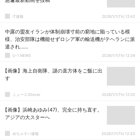
急遽最新動画を投稿
IT速報
2026/1/1(Th) 12:42
中露の盟友イランが体制崩壊寸前の窮地に陥っている模
様、治安部隊は機能せずロシア軍の輸送機がテヘランに派
遣され……
U-1 NEWS
2026/1/1(Th) 12:39
【画像】海上自衛隊、謎の直方体をご飯に出
す
ニュース30over
2026/1/1(Th) 12:35
【画像】浜崎あゆみ(47)、完全に持ち直す。
アジアの大スターへ
めちゃヤバ速報
2026/1/1(Th) 12:33