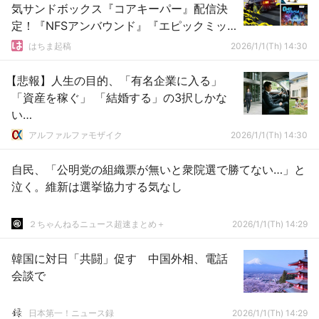
気サンドボックス『コアキーパー』配信決
定！『NFSアンバウンド』『エピックミッ
キー』も登場！
はちま起稿
2026/1/1(Th) 14:30
【悲報】人生の目的、「有名企業に入る」
「資産を稼ぐ」 「結婚する」の3択しかな
い…
アルファルファモザイク
2026/1/1(Th) 14:30
自民、「公明党の組織票が無いと衆院選で勝てない…」と
泣く。維新は選挙協力する気なし
２ちゃんねるニュース超速まとめ＋
2026/1/1(Th) 14:29
韓国に対日「共闘」促す 中国外相、電話
会談で
日本第一！ニュース録
2026/1/1(Th) 14:29