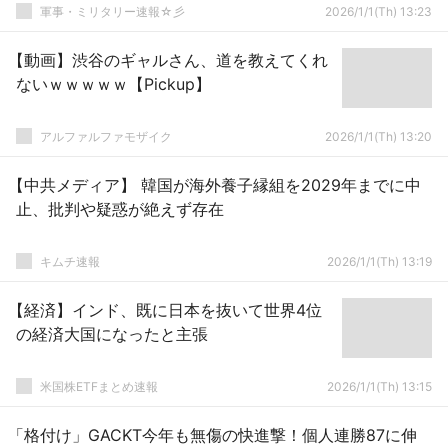
軍事・ミリタリー速報☆彡
2026/1/1(Th) 13:23
【動画】渋谷のギャルさん、道を教えてくれ
ないｗｗｗｗｗ【Pickup】
アルファルファモザイク
2026/1/1(Th) 13:20
【中共メディア】 韓国が海外養子縁組を2029年までに中
止、批判や疑惑が絶えず存在
キムチ速報
2026/1/1(Th) 13:19
【経済】インド、既に日本を抜いて世界4位
の経済大国になったと主張
米国株ETFまとめ速報
2026/1/1(Th) 13:15
「格付け」GACKT今年も無傷の快進撃！個人連勝87に伸