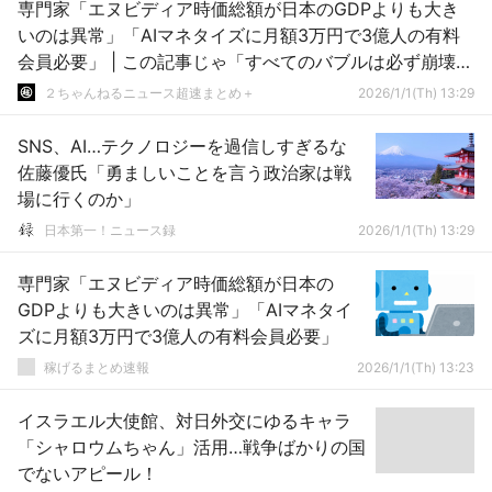
専門家「エヌビディア時価総額が日本のGDPよりも大き
いのは異常」「AIマネタイズに月額3万円で3億人の有料
会員必要」 | この記事じゃ「すべてのバブルは必ず崩壊す
る」となってはいるが
２ちゃんねるニュース超速まとめ＋
2026/1/1(Th) 13:29
SNS、AI…テクノロジーを過信しすぎるな
佐藤優氏「勇ましいことを言う政治家は戦
場に行くのか」
日本第一！ニュース録
2026/1/1(Th) 13:29
専門家「エヌビディア時価総額が日本の
GDPよりも大きいのは異常」「AIマネタイ
ズに月額3万円で3億人の有料会員必要」
稼げるまとめ速報
2026/1/1(Th) 13:23
イスラエル大使館、対日外交にゆるキャラ
「シャロウムちゃん」活用…戦争ばかりの国
でないアピール！