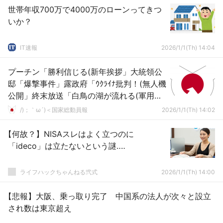
世帯年収700万で4000万のローンってきつ
いか？
IT速報
2026/1/1(Th) 14:04
プーチン「勝利信じる(新年挨拶」大統領公
邸「爆撃事件」露政府「ｳｸﾗｲﾅ批判！(無人機
公開」終末放送「白鳥の湖が流れる(軍用短
波放送」謎の勢力「ﾌﾟｰﾁﾝ死亡説！」→
/)；｀ω´)＜国家総動員報
2026/1/1(Th) 14:02
【何故？】NISAスレはよく立つのに
「ideco」は立たないという謎‥‥
ライフハックちゃんねる弐式
2026/1/1(Th) 14:00
【悲報】大阪、乗っ取り完了 中国系の法人が次々と設立
され数は東京超え