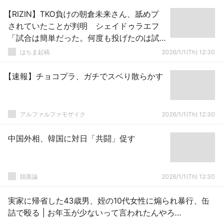
【RIZIN】TKO負けの朝倉未来さん、舐めプ
されていたことが判明 シェイドゥラエフ
「試合は簡単だった。何度も投げたのは試
合を盛り上げるため」
はちま起稿
2026/1/1(Th) 12:30
【速報】チョコプラ、ガチでスベり散らかす
アルファルファモザイク
2026/1/1(Th) 12:30
中国外相、韓国に対日「共闘」促す
脱亜論
2026/1/1(Th) 12:30
実家に帰省した43歳男、姪の10代女性に煽られ暴行、缶
詰で殴る | お年玉が少ないって言われたんやろ…