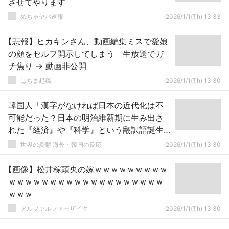
させてやります
めちゃヤバ速報
2026/1/1(Th) 13:33
【悲報】ヒカキンさん、動画編集ミスで愛娘
の顔をセルフ開示してしまう 生放送でガ
チ焦り → 動画非公開
はちま起稿
2026/1/1(Th) 13:30
韓国人「漢字がなければ日本の近代化は不
可能だった？日本の明治維新期に生み出さ
れた『経済』や『科学』という翻訳語誕生
秘話」→「マジで驚愕した（ﾌﾞﾙﾌﾞﾙ…」
世界の憂鬱 海外・韓国の反応
2026/1/1(Th) 13:30
【画像】松井稼頭央の嫁ｗｗｗｗｗｗｗｗｗ
ｗｗｗｗｗｗｗｗｗｗｗｗｗｗｗｗｗｗｗ
ｗｗｗ
アルファルファモザイク
2026/1/1(Th) 13:30