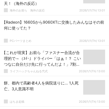
天！（海外の反応）
海外のお前ら 海外の反応
2026/1/1(Th) 13:01
【Radeon】1660Sから9060XTに交換したみんなはその前
何に使ってた？
PCパーツまとめ
2026/1/1(Th) 13:01
【これが現実】お前ら「ファスナー合流が合
理的で～（ｽｲｰ」ドライバー「はぁ！？ こい
つなに自分だけ先に行ってんだよ！」7割知
らずむかついてる模様
ライフハックちゃんねる弐式
2026/1/1(Th) 13:00
餅、都内で高齢者4人を病院送りに… 1人死
亡、3人意識不明
はちま起稿
2026/1/1(Th) 13:00