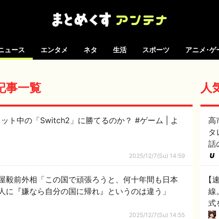
ニュース
エンタメ
ネタ
生活
スポーツ
アニメ･ゲ
の記事一覧
人
ヒット中の「Switch2」に勝てるのか？ #ゲーム | よ
高
タ
話
2025/12/7(Su) 14:59
屋毅前外相「この国で頑張ろうと、何十年間も日本
【
人に『嫌なら自分の国に帰れ』というのは違う」
線
式
2025/12/7(Su) 14:55