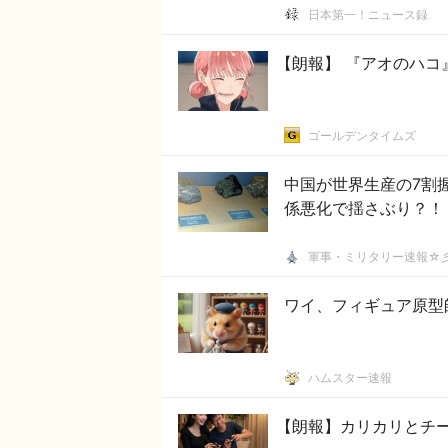
日本第一！ニュース録
【朗報】 『アオのハコ
ゴールデンタイムズ
中国が世界生産の7割
係悪化で揺さぶり？！
軍事・ミリタリー速報☆
ワイ、フィギュア原型
ハムスター速報
【朗報】カリカリとチ