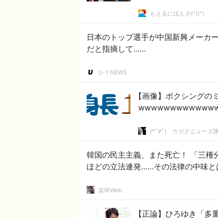
もえるにほん彡(^)(^)
日本のトップ選手が中国新興メーカ
だと指摘して……
U-1 NEWS
【画像】ボクシングの
wwwwwwwwwwww
(*ﾟ∀ﾟ)ゞカガクニュース
韓国の民主主義、また死亡！ 「三権
ほどの立法連発……その法律の中味と
楽韓Web
【正論】ひろゆき「多