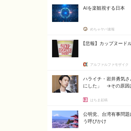
AIを楽観視する日本
めちゃヤバ速報
【悲報】カップヌード
アルファルファモザイク
ハライチ・岩井勇気さ
にした」 →その原因
はちま起稿
公明党、台湾有事問題
う呼びかけ