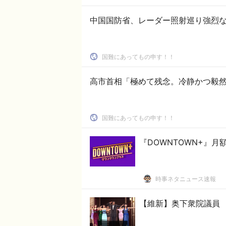
中国国防省、レーダー照射巡り強烈な不
国難にあってもの申す！！
高市首相「極めて残念。冷静かつ毅然と
国難にあってもの申す！！
『DOWNTOWN+』月
時事ネタニュース速報
【維新】奥下衆院議員