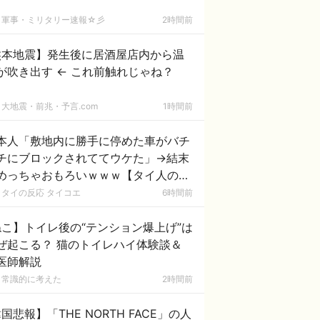
軍事・ミリタリー速報☆彡
2時間前
熊本地震】発生後に居酒屋店内から温
が吹き出す ← これ前触れじゃね？
大地震・前兆・予言.com
1時間前
本人「敷地内に勝手に停めた車がバチ
チにブロックされててウケた」→結末
めっちゃおもろいｗｗｗ【タイ人の反
】
タイの反応 タイコエ
6時間前
こ】トイレ後の“テンション爆上げ”は
ぜ起こる？ 猫のトイレハイ体験談＆
医師解説
常識的に考えた
2時間前
国悲報】「THE NORTH FACE」の人