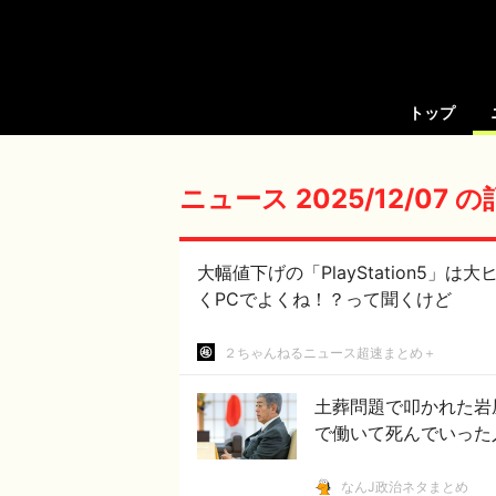
トップ
ニュース 2025/12/07 
大幅値下げの「PlayStation5」は大
くPCでよくね！？って聞くけど
２ちゃんねるニュース超速まとめ＋
土葬問題で叩かれた岩
で働いて死んでいった
なんJ政治ネタまとめ