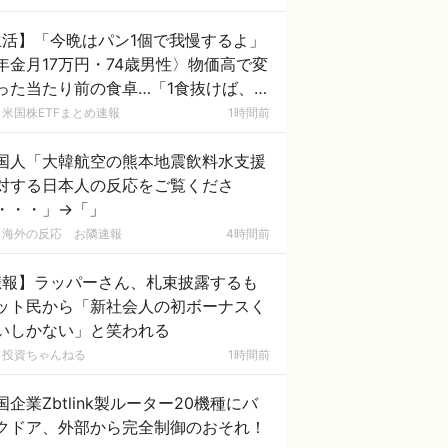
生活】「今晩はパン1個で我慢するよ」
年金月17万円・74歳男性〉物価高で変
った当たり前の食卓…「1食抜けば、数
円は使わずに済む」
米国株ETFまとめ速報
1時間前
国人「大韓航空の熊本地震飲料水支援
対する日本人の反応をご覧くださ
・・・」→「」
海外の反応 お隣速報
4時間前
悲報】ラッパーさん、札束披露するも
ット民から「新社会人の初ボーナスく
いしかない」と笑われる
投資ちゃんねる
1時間前
国企業Zbtlink製ルーター20機種にバ
クドア、外部から完全制御のおそれ！