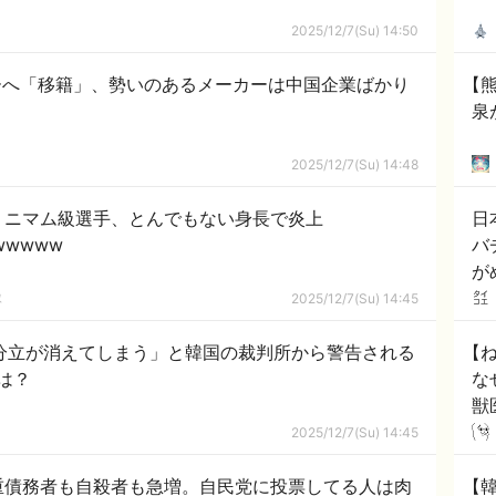
2025/12/7(Su) 14:50
ーへ「移籍」、勢いのあるメーカーは中国企業ばかり
【
泉
2025/12/7(Su) 14:48
ミニマム級選手、とんでもない身長で炎上
日
wwwww
バ
が
応
隊
2025/12/7(Su) 14:45
分立が消えてしまう」と韓国の裁判所から警告される
【ね
は？
な
獣
2025/12/7(Su) 14:45
重債務者も自殺者も急増。自民党に投票してる人は肉
【韓