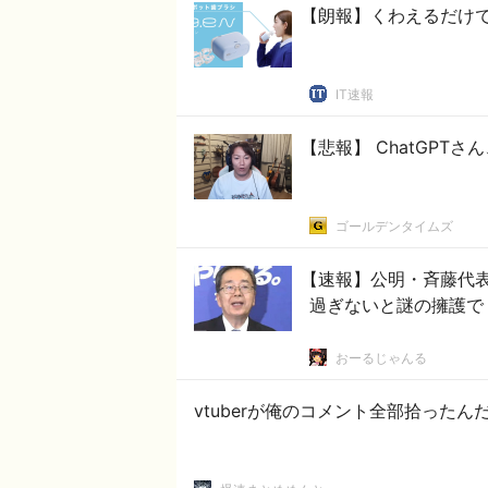
【朗報】くわえるだけ
IT速報
【悲報】 ChatGPT
ゴールデンタイムズ
【速報】公明・斉藤代
過ぎないと謎の擁護で
おーるじゃんる
vtuberが俺のコメント全部拾ったん