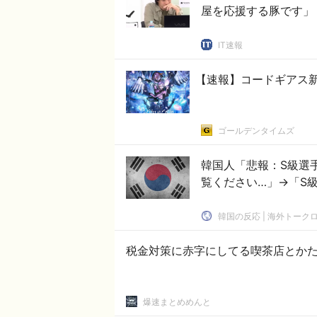
屋を応援する豚です」
IT速報
【速報】コードギアス
ゴールデンタイムズ
韓国人「悲報：S級選
覧ください…」→「S級
韓国の反応 | 海外トーク
税金対策に赤字にしてる喫茶店とか
爆速まとめめんと