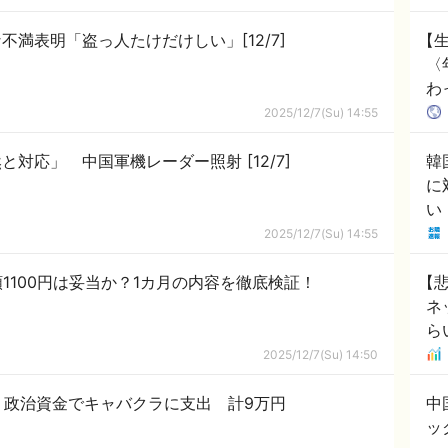
満表明「盗っ人たけだけしい」[12/7]
【
〈
わ
百
2025/12/7(Su) 14:55
対応」 中国軍機レーダー照射 [12/7]
韓
に
い
2025/12/7(Su) 14:55
額1100円は妥当か？1カ月の内容を徹底検証！
【
ネ
ら
2025/12/7(Su) 14:50
 政治資金でキャバクラに支出 計9万円
中
ッ