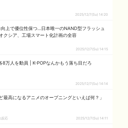
2025/12/7(Su) 14:20
力向上で優位性保つ…日本唯一のNAND型フラッシュ
オクシア、工場スマート化計画の全容
2025/12/7(Su) 14:15
TWICEが国立競技場で3DAYS公演、各8万人を動員 | K-POPなんかもう落ち目だろ
2025/12/7(Su) 14:14
ど最高になるアニメのオープニングといえば何？」
の反応
2025/12/7(Su) 14:11