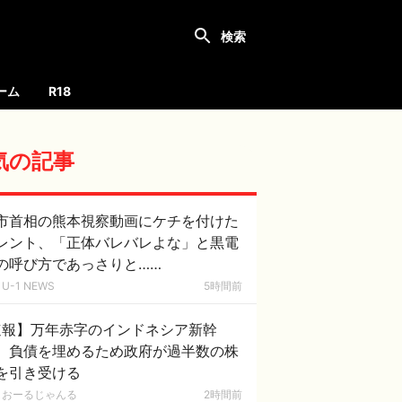
ーム
R18
気の記事
市首相の熊本視察動画にケチを付けた
レント、「正体バレバレよな」と黒電
の呼び方であっさりと……
U-1 NEWS
5時間前
速報】万年赤字のインドネシア新幹
。負債を埋めるため政府が過半数の株
を引き受ける
おーるじゃんる
2時間前