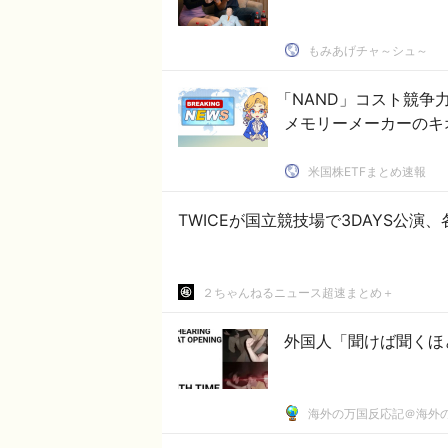
もみあげチャ～シュ～
「NAND」コスト競争
メモリーメーカーのキ
米国株ETFまとめ速報
２ちゃんねるニュース超速まとめ＋
外国人「聞けば聞くほ
海外の万国反応記＠海外