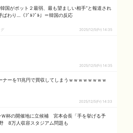
で韓国がポット２最弱、最も望ましい相手”と報道され
ばわり…（ﾌﾞﾙﾌﾞﾙ」＝韓国の反応
ログ
2025/12/5(Fr) 14:35
2025/12/5(Fr) 14:35
ーナーを11兆円で買収してしまうｗｗｗｗｗｗｗｗ
2025/12/5(Fr) 14:33
カーＷ杯の開催地に立候補 宮本会長「手を挙げる予
野 8万人収容スタジアム問題も