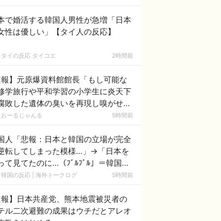
本で婚活する韓国人男性が急増「日本
女性は優しい」【タイ人の反応】
タイの反応 タイコエ
2時間前
速報】元原爆資料館館長「もし可能な
修学旅行や平和学習の小学生に炎天下
腐敗した遺体の臭いを再現し嗅がせた
」
おーるじゃんる
5時間前
国人「悲報：日本と韓国の立場が完全
逆転してしまった模様…」→「日本を
って見てたのに…（ﾌﾞﾙﾌﾞﾙ」＝韓国の
応
韓国の反応 | 海外トークログ
5時間前
速報】日本共産党、熊本地震被災者の
テル二次避難の成果はウチだとアレオ