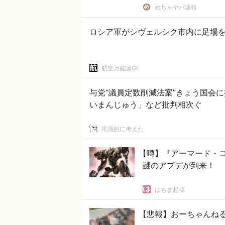
めちゃヤバ速報
ロシア軍がシヴェルシク市内に足場
航空万能論GF
与党“議員定数削減法案”きょう国会
いまんじゅう」など批判相次ぐ
常識的に考えた
【噂】『アーマード・コア
謎のアプデが到来！
はちま起稿
【悲報】おーちゃんね