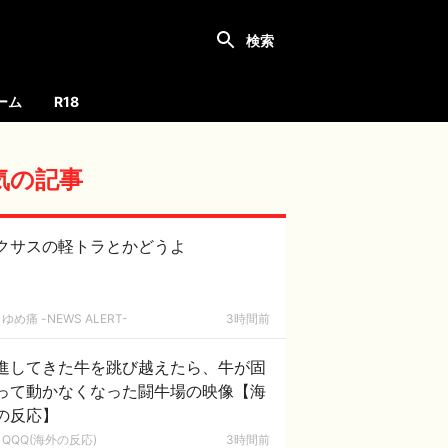
ーム
R18
気の記事
クサスの軽トラとかどうよ
ゆめ痛 -NEWS ALERT-
3時間前
進してきた牛を跳び越えたら、牛が固
って動かなくなった闘牛場の映像【海
の反応】
QQQ(海外の反応)
3時間前