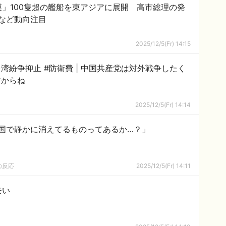
」100隻超の艦船を東アジアに展開 高市総理の発
など動向注目
2025/12/5(Fr) 14:15
 | 中国共産党は対外戦争したく
すからね
2025/12/5(Fr) 14:14
国で静かに消えてるものってあるか…？」
の反応
2025/12/5(Fr) 14:11
モい