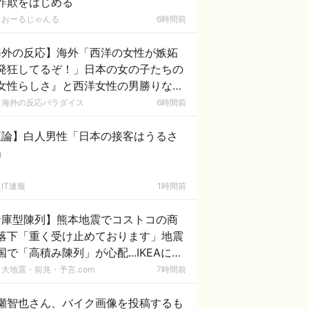
詐欺をはじめる
おーるじゃんる
6時間前
海外の反応】海外「西洋の女性が嫉妬
発狂してるぞ！」日本の女の子たちの
女性らしさ』と西洋女性の男勝りな態
の圧倒的な差に外国人が大盛り上が
海外の反応パラダイス
6時間前
！
正論】白人男性「日本の接客はうるさ
」
IT速報
1時間前
倉庫型陳列】熊本地震でコストコの商
落下「重く受け止めております」地震
国で「高積み陳列」が心配...IKEAにも
いた
大地震・前兆・予言.com
7時間前
瀬智也さん、バイク画像を投稿するも