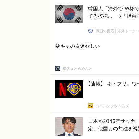
韓国人「海外で”W杯
てる模様…」→「蜂蜜呼
韓国の反応 | 海外トーク
陰キャの友達欲しい
爆速まとめめんと
【速報】 ネトフリ、ワ
ゴールデンタイムズ
日本が2046年サッ
定」他国との共催を視