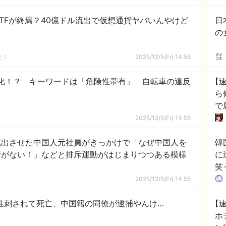
TFが終焉？40億ドル流出で仮想通貨ヤバいんやけど
日
の
だ！
2025/12/5(Fr) 14:56
化！？ キーワードは「危険性帯有」 自転車の違反
【
ら
で
い
2025/12/5(Fr) 14:55
流出させた中国人元社員がきっかけで「なぜ中国人を
韓
情がない！」などと排斥運動がはじまりつつある模様
に
笑
反
2025/12/5(Fr) 14:55
性刺されて死亡、中国籍の同僚が逮捕やんけ…
【
ホ