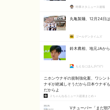
時事ネタニュース速報
丸亀製麺、12月24日
ゴールデンタイムズ
鈴木農相、地元JAか
もえるにほん彡(^)(^)
ニホンウナギの規制強化案、ワシントン条約会議で
ナギが絶滅しそうだから日本ウナギ
だからよ
２ちゃんねるニュース超速まとめ＋
Vチューバー「まだ朝