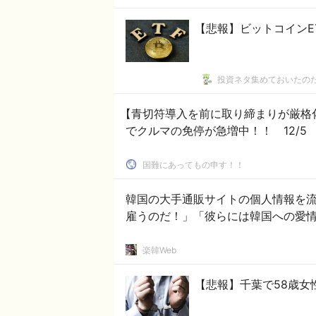
【悲報】ビットコインE
投資ネタ集めておいたの
【青切符導入を前に取り締まりが厳格
でクルマの免停が急増中！！ 12/5
国難にあってもの申す！！
韓国の大手通販サイトの個人情報を
雇うのだ！」「彼らには韓国への愛
楽韓Web
【悲報】千葉で58歳女