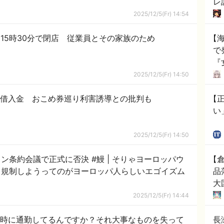
レ
2025/12/5(Fr) 14:54
は15時30分で閉店 従業員とその家族のため
【
で
『
度
2025/12/5(Fr) 14:50
り
ら借入金 おこめ券巡り利害誘導との批判も
【
い
2025/12/5(Fr) 14:50
正式に否決 #鰻 | そりゃヨーロッパウ
【
も規制しようってのがヨーロッパ人らしいエゴイズム
品
大
聞
2025/12/5(Fr) 14:44
7時に通勤してるんですか？それ大事なものを失って
長