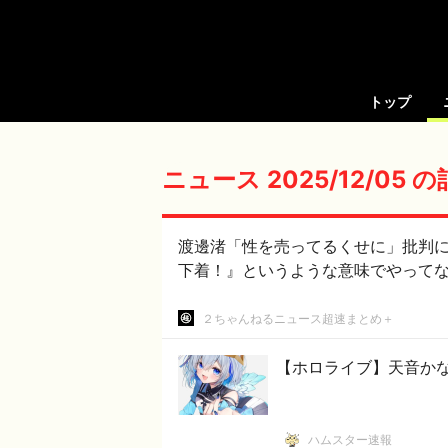
トップ
ニュース 2025/12/05 
渡邊渚「性を売ってるくせに」批判
下着！』というような意味でやって
２ちゃんねるニュース超速まとめ＋
【ホロライブ】天音か
ハムスター速報