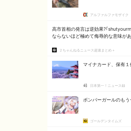
アルファルファモザイク
高市首相の発言は逆効果?｢shutyou
ならないほど極めて侮辱的な意味が
２ちゃんねるニュース超速まとめ＋
マイナカード、保有１
日本第一！ニュース録
ボンバーガールのもう
ゴールデンタイムズ