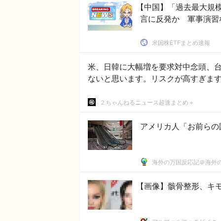
【中国】「過去最大規模
言に反発か 軍事演習
米国株ETFまとめ速報
米、日韓に大幅増を要求対中念頭、台湾紛争抑止 #防衛費
ないと思います。リスクが高すぎま
２ちゃんねるニュース超速まとめ＋
アメリカ人「お前らの
海外の万国反応記＠海外
【画像】骸骨整形、キ