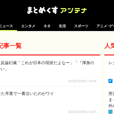
ニュース
エンタメ
ネタ
生活
スポーツ
アニメ･ゲ
の記事一覧
人
に反論幻滅「これが日本の現状だよなー」「『渾身の
レ
ない」
2025/12/5(Fr) 14:59
なた卒業で一番泣いたのがワイ
突
ま
外
2025/12/5(Fr) 14:57