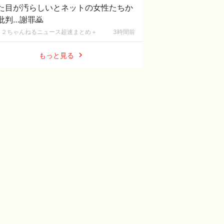
た目が汚らしいとネットの女性たちか
批判…謝罪🙇
２ちゃんねるニュース超速まとめ＋
3時間前
もっと見る