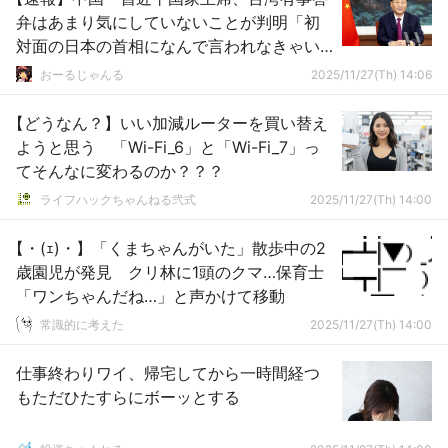
弁はあまり気にしていないことが判明「初
対面の日本の首相になんで言われなきゃい
けないのか」
おーるじゃんる
2025/11/27(Th) 14:06
【どうなん？】いい加減ルーターを買い替え
ようと思う 「Wi-Fi_6」と「Wi-Fi_7」っ
てそんなに変わるのか？？？
ライフハックちゃんねる弐式
2025/11/27(Th) 14:00
【・(ｪ)・】「くまちゃんがいた」散歩中の2
歳園児が発見 クリ林に1頭のクマ…保育士
「ワンちゃんだね…」と声かけて移動
常識的に考えた
2025/11/27(Th) 14:00
仕事終わりワイ、帰宅してから一時間経つ
もただひたすらにボーッとする