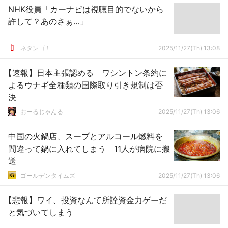
NHK役員「カーナビは視聴目的でないから
許して？あのさぁ…」
ネタンゴ！
2025/11/27(Th) 13:08
【速報】日本主張認める ワシントン条約に
よるウナギ全種類の国際取り引き規制は否
決
おーるじゃんる
2025/11/27(Th) 13:06
中国の火鍋店、スープとアルコール燃料を
間違って鍋に入れてしまう 11人が病院に搬
送
ゴールデンタイムズ
2025/11/27(Th) 13:06
【悲報】ワイ、投資なんて所詮資金力ゲーだ
と気づいてしまう