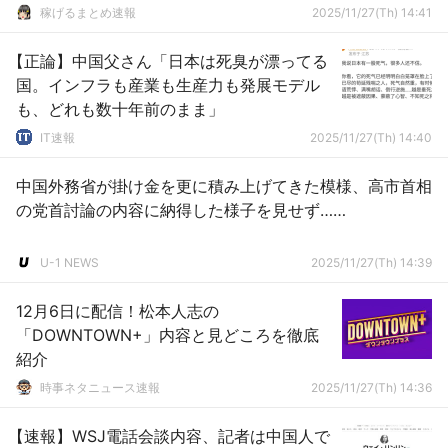
稼げるまとめ速報
2025/11/27(Th) 14:41
【正論】中国父さん「日本は死臭が漂ってる
国。インフラも産業も生産力も発展モデル
も、どれも数十年前のまま」
IT速報
2025/11/27(Th) 14:40
中国外務省が掛け金を更に積み上げてきた模様、高市首相
の党首討論の内容に納得した様子を見せず……
U-1 NEWS
2025/11/27(Th) 14:39
12月6日に配信！松本人志の
「DOWNTOWN+」内容と見どころを徹底
紹介
時事ネタニュース速報
2025/11/27(Th) 14:36
【速報】WSJ電話会談内容、記者は中国人で