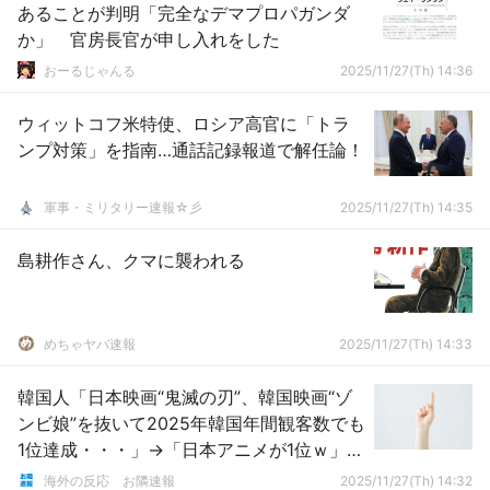
あることが判明「完全なデマプロパガンダ
か」 官房長官が申し入れをした
おーるじゃんる
2025/11/27(Th) 14:36
ウィットコフ米特使、ロシア高官に「トラ
ンプ対策」を指南…通話記録報道で解任論！
軍事・ミリタリー速報☆彡
2025/11/27(Th) 14:35
島耕作さん、クマに襲われる
めちゃヤバ速報
2025/11/27(Th) 14:33
韓国人「日本映画“鬼滅の刃”、韓国映画“ゾ
ンビ娘”を抜いて2025年韓国年間観客数でも
1位達成・・・」→「日本アニメが1位ｗ」
「本当にすごく落ちたね、韓国映画界自体
海外の反応 お隣速報
2025/11/27(Th) 14:32