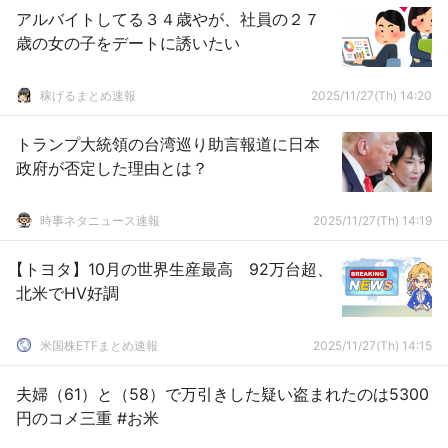
アルバイトしてる３４歳やが、社員の２７
歳の女の子をデートに誘いたい
稼げるまとめ速報
2025/11/27(Th) 14:20
トランプ大統領の台湾巡り助言報道に日本
政府が否定した理由とは？
時事ネタニュース速報
2025/11/27(Th) 14:19
【トヨタ】10月の世界生産最高 92万台超、
北米でHV好調
米国株ETFまとめ速報
2025/11/27(Th) 14:15
夫婦（61）と（58）で万引きした疑い盗まれたのは5300
円のコメ三重 #お米