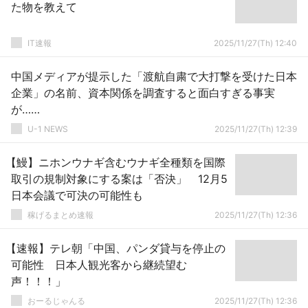
た物を教えて
IT速報
2025/11/27(Th) 12:40
中国メディアが提示した「渡航自粛で大打撃を受けた日本
企業」の名前、資本関係を調査すると面白すぎる事実
が……
U-1 NEWS
2025/11/27(Th) 12:39
【鰻】ニホンウナギ含むウナギ全種類を国際
取引の規制対象にする案は「否決」 12月5
日本会議で可決の可能性も
稼げるまとめ速報
2025/11/27(Th) 12:36
【速報】テレ朝「中国、パンダ貸与を停止の
可能性 日本人観光客から継続望む
声！！！」
おーるじゃんる
2025/11/27(Th) 12:36