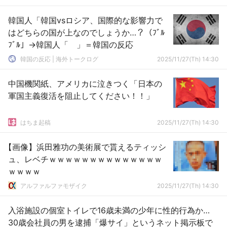
が・・・」
韓国人「韓国vsロシア、国際的な影響力で
はどちらの国が上なのでしょうか…？（ﾌﾞﾙ
ﾌﾞﾙ」→韓国人「 」＝韓国の反応
韓国の反応 | 海外トークログ
2025/11/27(Th) 14:30
中国機関紙、アメリカに泣きつく「日本の
軍国主義復活を阻止してください！！」
はちま起稿
2025/11/27(Th) 14:30
【画像】浜田雅功の美術展で貰えるティッシ
ュ、レベチｗｗｗｗｗｗｗｗｗｗｗｗｗｗ
ｗｗｗｗ
アルファルファモザイク
2025/11/27(Th) 14:30
入浴施設の個室トイレで16歳未満の少年に性的行為か…
30歳会社員の男を逮捕「爆サイ」というネット掲示板で