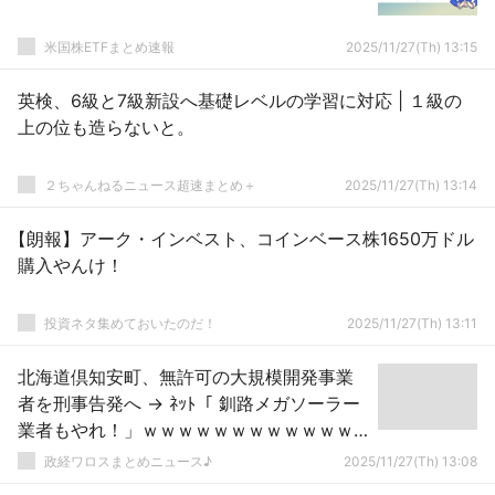
米国株ETFまとめ速報
2025/11/27(Th) 13:15
英検、6級と7級新設へ基礎レベルの学習に対応 | １級の
上の位も造らないと。
２ちゃんねるニュース超速まとめ＋
2025/11/27(Th) 13:14
【朗報】アーク・インベスト、コインベース株1650万ドル
購入やんけ！
投資ネタ集めておいたのだ！
2025/11/27(Th) 13:11
北海道倶知安町、無許可の大規模開発事業
者を刑事告発へ → ﾈｯﾄ「 釧路メガソーラー
業者もやれ！」ｗｗｗｗｗｗｗｗｗｗｗｗ
ｗｗ
政経ワロスまとめニュース♪
2025/11/27(Th) 13:08