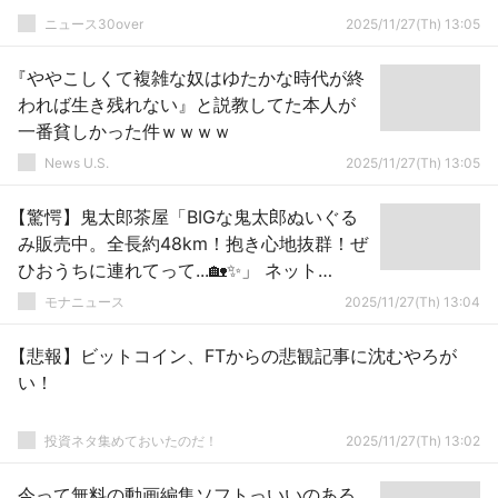
ニュース30over
2025/11/27(Th) 13:05
『ややこしくて複雑な奴はゆたかな時代が終
われば生き残れない』と説教してた本人が
一番貧しかった件ｗｗｗｗ
News U.S.
2025/11/27(Th) 13:05
【驚愕】鬼太郎茶屋「BIGな鬼太郎ぬいぐる
み販売中。全長約48km！抱き心地抜群！ぜ
ひおうちに連れてって...🏡✨」 ネット
「！！？」
モナニュース
2025/11/27(Th) 13:04
【悲報】ビットコイン、FTからの悲観記事に沈むやろが
い！
投資ネタ集めておいたのだ！
2025/11/27(Th) 13:02
今って無料の動画編集ソフトっいいのある