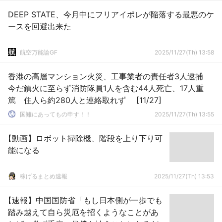
DEEP STATE、今月中にフリアイポレが陥落する最悪のケ
ースを回避出来た
航空万能論GF
2025/11/27(Th) 13:58
香港の高層マンション火災、工事業者の責任者3人逮捕
今だ鎮火に至らず消防隊員1人を含む44人死亡、17人重
篤 住人ら約280人と連絡取れず [11/27]
国難にあってもの申す！！
2025/11/27(Th) 13:55
【動画】ロボット掃除機、階段を上り下り可
能になる
稼げるまとめ速報
2025/11/27(Th) 13:53
【速報】中国国防省「もし日本側が一歩でも
踏み越えて自ら災厄を招くようなことがあ