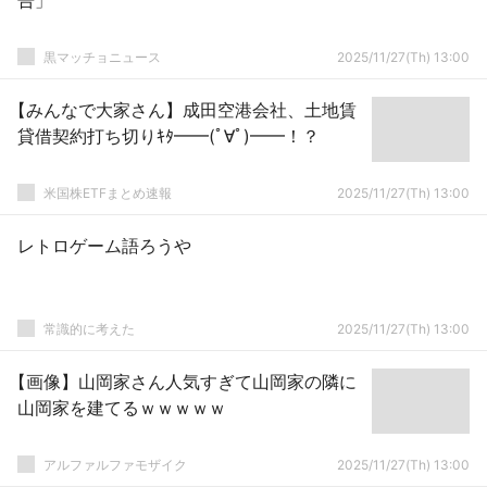
告」
黒マッチョニュース
2025/11/27(Th) 13:00
【みんなで大家さん】成田空港会社、土地賃
貸借契約打ち切りｷﾀ━━(ﾟ∀ﾟ)━━！？
米国株ETFまとめ速報
2025/11/27(Th) 13:00
レトロゲーム語ろうや
常識的に考えた
2025/11/27(Th) 13:00
【画像】山岡家さん人気すぎて山岡家の隣に
山岡家を建てるｗｗｗｗｗ
アルファルファモザイク
2025/11/27(Th) 13:00