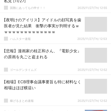
私見 [11/27]
国難にあってもの申す！！
2025/11/27(Th) 12:55
【夜明けのアイリス】アイドルの顔写真を歯
医者が見た結果 衝撃の事実が判明するｗ
ｗｗｗｗｗｗｗｗｗｗｗｗｗ
ハムスター速報
2025/11/27(Th) 12:53
【悲報】漫画家の桂正和さん、『電影少女』
の原画を丸ごと盗まれる
ゴールデンタイムズ
2025/11/27(Th) 12:52
【相場】ECB理事会議事要旨も特に材料なく
相場はほぼ横這い
稼げるまとめ速報
2025/11/27(Th) 12:52