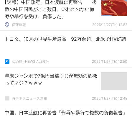
【速報】中国政府、日本渡航に再警告 「複
数の中国国民がここ数日、いわれのない侮
辱や暴行を受け、負傷した」
保守速報
2025/11/27(Th) 12:52
トヨタ、10月の世界生産最高 92万台超、北米でHV好調
ゆめ痛 -NEWS ALERT-
2025/11/27(Th) 12:50
年末ジャンボで7億円当選くじが無効の危機
ってマジ？ｗｗｗ
時事ネタニュース速報
2025/11/27(Th) 12:49
中国、日本渡航に再警告「侮辱や暴行で複数の負傷報告」