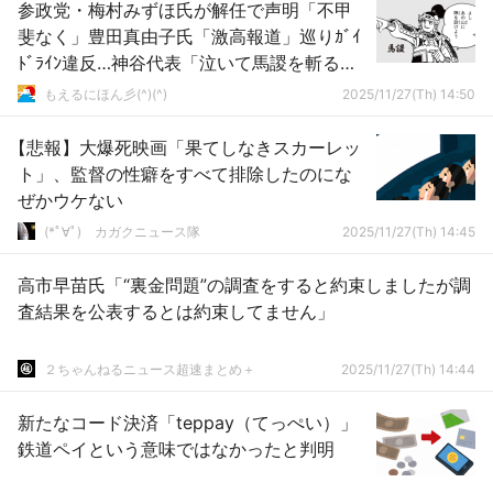
参政党・梅村みずほ氏が解任で声明「不甲
斐なく」豊田真由子氏「激高報道」巡りｶﾞｲ
ﾄﾞﾗｲﾝ違反…神谷代表「泣いて馬謖を斬るで
すよ」
もえるにほん彡(^)(^)
2025/11/27(Th) 14:50
【悲報】大爆死映画「果てしなきスカーレッ
ト」、監督の性癖をすべて排除したのにな
ぜかウケない
(*ﾟ∀ﾟ)ゞカガクニュース隊
2025/11/27(Th) 14:45
高市早苗氏「“裏金問題”の調査をすると約束しましたが調
査結果を公表するとは約束してません」
２ちゃんねるニュース超速まとめ＋
2025/11/27(Th) 14:44
新たなコード決済「teppay（てっぺい）」
鉄道ペイという意味ではなかったと判明