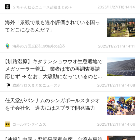
２ちゃんねるニュース超速まとめ＋
2025/11/27(Th) 14:14
海外「景観で最も過小評価されている国っ
てどこになるんだ？」
海外の万国反応記＠海外の反応
2025/11/27(Th) 14:11
【釧路湿原】キタサンショウウオ生息適地で
メガソーラー着工、業者は市の再調査要請
応じず → なお、大騒動になっているのと別
の場所だが業者は同じ ｗｗｗｗｗｗｗｗｗ
政経ワロスまとめニュース♪
2025/11/27(Th) 14:08
任天堂がバンナムのシンガポールスタジオ
を子会社化 過去にはスプラで開発協力
ゴールデンタイムズ
2025/11/27(Th) 14:06
【速報】中国・習近平国家主席、台湾有事答