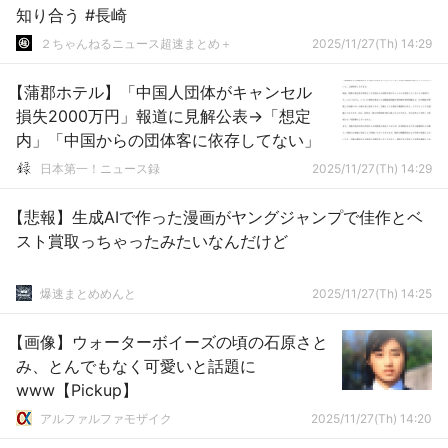
知り合う #長崎
２ちゃんねるニュース超速まとめ＋
2025/11/27(Th) 14:29
【蒲郡ホテル】「中国人団体がキャンセル
損失2000万円」報道に見解公表→「想定
内」「中国からの団体客に依存してない」
日本第一！ニュース録
2025/11/27(Th) 14:29
【悲報】生成AIで作った漫画がヤングジャンプで佳作とベ
スト賞取っちゃったみたいなんだけど
爆速まとめめんと
2025/11/27(Th) 14:25
【画像】ウォーターボイーズの頃の石原さと
み、とんでもなく可愛いと話題に
www【Pickup】
アルファルファモザイク
2025/11/27(Th) 14:20