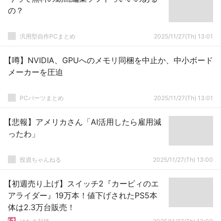
の？
汎用型自作PCまとめ
2025/11/27(Th) 13:01
【噂】NVIDIA、GPUへのメモリ同梱を中止か、中小ボード
メーカーを圧迫
PCパーツまとめ
2025/11/27(Th) 13:01
【悲報】アメリカさん「AI活用したら雇用減
ったわ」
投資ちゃんねる
2025/11/27(Th) 13:00
【初週売り上げ】スイッチ2『カービィのエ
アライダー』19万本！値下げされたPS5本
体は2.3万台販売！