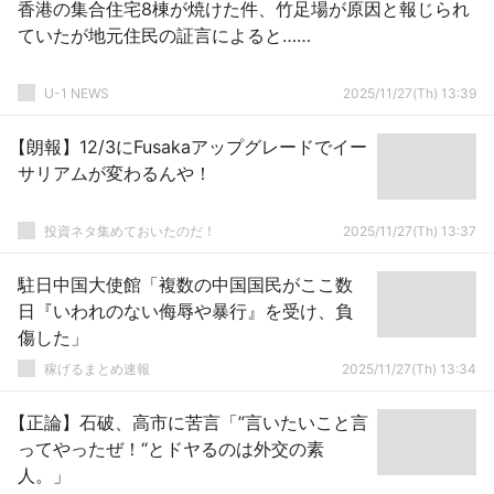
香港の集合住宅8棟が焼けた件、竹足場が原因と報じられ
ていたが地元住民の証言によると……
U-1 NEWS
2025/11/27(Th) 13:39
【朗報】12/3にFusakaアップグレードでイー
サリアムが変わるんや！
投資ネタ集めておいたのだ！
2025/11/27(Th) 13:37
駐日中国大使館「複数の中国国民がここ数
日『いわれのない侮辱や暴行』を受け、負
傷した」
稼げるまとめ速報
2025/11/27(Th) 13:34
【正論】石破、高市に苦言「”言いたいこと言
ってやったぜ！“とドヤるのは外交の素
人。」