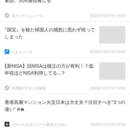
要請。共同通信報じる
黒マッチョニュース
2025/11/27(Th) 14:00
『国宝』を観た韓国人の感想に思わず唸って
しまった
くまニュース
2025/11/27(Th) 14:00
【新NISA】旧NISAは積立の方が有利！？低
年収ほどNISA利用してる…？
米国株ETFまとめ速報
2025/11/27(Th) 14:00
香港高層マンション火災日本は大丈夫？注目すべき“3つの
違い” #🔥
２ちゃんねるニュース超速まとめ＋
2025/11/27(Th) 13:59