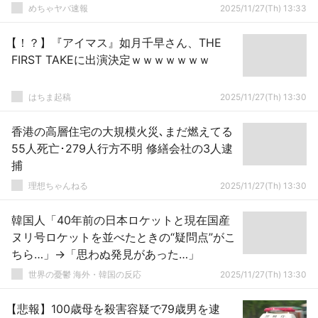
めちゃヤバ速報
2025/11/27(Th) 13:33
【！？】『アイマス』如月千早さん、THE
FIRST TAKEに出演決定ｗｗｗｗｗｗｗ
はちま起稿
2025/11/27(Th) 13:30
香港の高層住宅の大規模火災､まだ燃えてる
55人死亡･279人行方不明 修繕会社の3人逮
捕
理想ちゃんねる
2025/11/27(Th) 13:30
韓国人「40年前の日本ロケットと現在国産
ヌリ号ロケットを並べたときの“疑問点”がこ
ちら…」→「思わぬ発見があった…」
世界の憂鬱 海外・韓国の反応
2025/11/27(Th) 13:30
【悲報】100歳母を殺害容疑で79歳男を逮