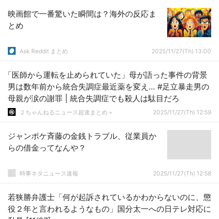
映画館で一番驚いた瞬間は？海外の反応ま
とめ
Ask Reddit まとめ
2025/11/27(Th) 13:00
「医師から運転を止められていた」母が語った事件の背景
男は数年前から統合失調症最近薬を変え… #足立暴走男の
母親が涙の謝罪 | 統合失調症でも殺人は駄目だろ
２ちゃんねるニュース超速まとめ＋
2025/11/27(Th) 12:59
ジャンポケ斉藤の金銭トラブル、従業員か
らの借金ってなんや？
時事ネタニュース速報
2025/11/27(Th) 12:58
若狭勝弁護士「何が起訴されているかわからないのに、懲
役２年と言われるようなもの」国分太一への日テレ対応に