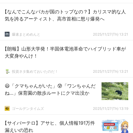
【なんでこんなバカが国のトップなの？】カリスマ的な人
気を誇るアーティスト、高市首相に怒り爆発へ
爆速まとめめんと
2025/11/27(Th) 13:21
【朗報】山形大学発！半固体電池革命でハイブリッド車が
大変身やんけ！
投資ネタ集めておいたのだ！
2025/11/27(Th) 13:21
😃「クマちゃんがいた」😰「ワンちゃんだ
ね…」保育園の散歩ルートにクマ出没か
ゴールデンタイムズ
2025/11/27(Th) 13:19
【サイバーテロ】アサヒ、個人情報191万件
漏えいの恐れ