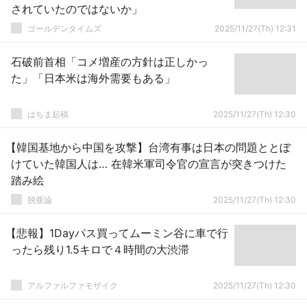
されていたのではないか」
ゴールデンタイムズ
2025/11/27(Th) 12:31
石破前首相「コメ増産の方針は正しかっ
た」「日本米は海外需要もある」
はちま起稿
2025/11/27(Th) 12:30
【韓国基地から中国を攻撃】台湾有事は日本の問題ととぼ
けていた韓国人は… 在韓米軍司令官の宣言が突きつけた
踏み絵
脱亜論
2025/11/27(Th) 12:30
【悲報】1Dayパス買ってムーミン谷に車で行
ったら残り1.5キロで４時間の大渋滞
アルファルファモザイク
2025/11/27(Th) 12:30