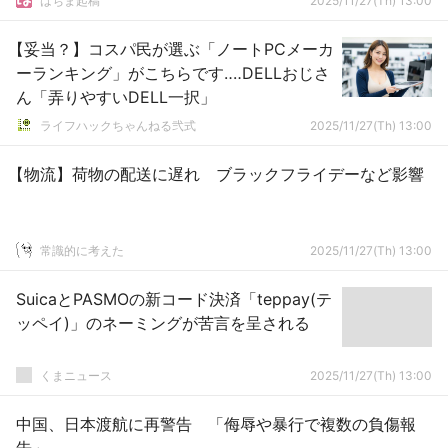
はちま起稿
2025/11/27(Th) 13:00
【妥当？】コスパ民が選ぶ「ノートPCメーカ
ーランキング」がこちらです‥‥DELLおじさ
ん「弄りやすいDELL一択」
ライフハックちゃんねる弐式
2025/11/27(Th) 13:00
【物流】荷物の配送に遅れ ブラックフライデーなど影響
常識的に考えた
2025/11/27(Th) 13:00
SuicaとPASMOの新コード決済「teppay(テ
ッペイ)」のネーミングが苦言を呈される
くまニュース
2025/11/27(Th) 13:00
中国、日本渡航に再警告 「侮辱や暴行で複数の負傷報