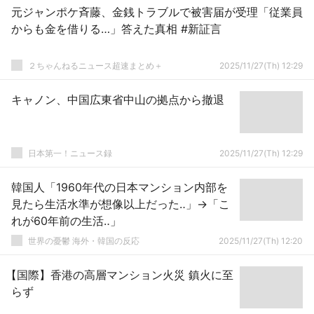
元ジャンポケ斉藤、金銭トラブルで被害届が受理「従業員
からも金を借りる…」答えた真相 #新証言
２ちゃんねるニュース超速まとめ＋
2025/11/27(Th) 12:29
キャノン、中国広東省中山の拠点から撤退
日本第一！ニュース録
2025/11/27(Th) 12:29
韓国人「1960年代の日本マンション内部を
見たら生活水準が想像以上だった‥」→「こ
れが60年前の生活‥」
世界の憂鬱 海外・韓国の反応
2025/11/27(Th) 12:20
【国際】香港の高層マンション火災 鎮火に至
らず