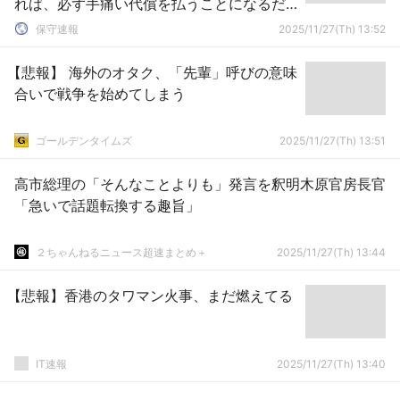
れば、必ず手痛い代償を払うことになるだ
ろう」
保守速報
2025/11/27(Th) 13:52
【悲報】 海外のオタク、「先輩」呼びの意味
合いで戦争を始めてしまう
ゴールデンタイムズ
2025/11/27(Th) 13:51
高市総理の「そんなことよりも」発言を釈明木原官房長官
「急いで話題転換する趣旨」
２ちゃんねるニュース超速まとめ＋
2025/11/27(Th) 13:44
【悲報】香港のタワマン火事、まだ燃えてる
IT速報
2025/11/27(Th) 13:40