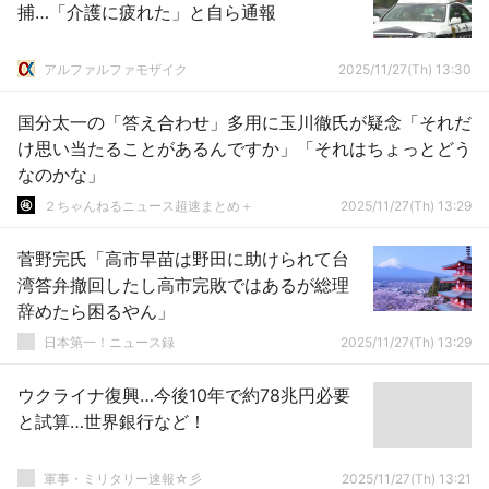
捕…「介護に疲れた」と自ら通報
アルファルファモザイク
2025/11/27(Th) 13:30
国分太一の「答え合わせ」多用に玉川徹氏が疑念「それだ
け思い当たることがあるんですか」「それはちょっとどう
なのかな」
２ちゃんねるニュース超速まとめ＋
2025/11/27(Th) 13:29
菅野完氏「高市早苗は野田に助けられて台
湾答弁撤回したし高市完敗ではあるが総理
辞めたら困るやん」
日本第一！ニュース録
2025/11/27(Th) 13:29
ウクライナ復興…今後10年で約78兆円必要
と試算…世界銀行など！
軍事・ミリタリー速報☆彡
2025/11/27(Th) 13:21