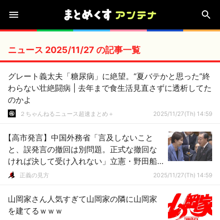
ニュース 2025/11/27 の記事一覧
グレート義太夫「糖尿病」に絶望。“夏バテかと思った”終
わらない壮絶闘病 | 去年まで食生活見直さずに透析してた
のかよ
２ちゃんねるニュース超速まとめ＋
2025/11/27(Th) 14:59
【高市発言】中国外務省「言及しないこと
と、誤発言の撤回は別問題。正式な撤回な
ければ決して受け入れない」立憲・野田船
長の助け舟、無事轟沈ｗ
正義の見方
2025/11/27(Th) 14:59
山岡家さん人気すぎて山岡家の隣に山岡家
を建てるｗｗｗ