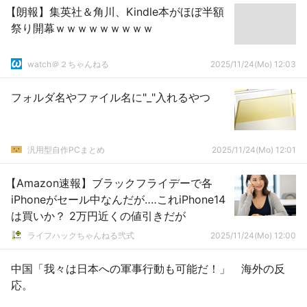
【朗報】集英社＆角川、Kindle本がほぼ半額
祭り開幕ｗｗｗｗｗｗｗｗｗ
watch＠２ちゃんねる
2025/11/24(Mo) 12:03
フォルダ名やファイル名に"_"入れるやつ
汎用型自作PCまとめ
2025/11/24(Mo) 12:01
【Amazon速報】ブラックフライデーで各
iPhoneがセール中なんだが‥‥これiPhone14
は買いか？ 2万円近くの値引きだが
ライフハックちゃんねる弐式
2025/11/24(Mo) 12:00
中国「我々は日本への軍事行動も可能だ！」 海外の反
応。