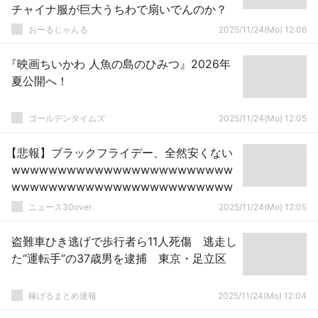
チャイナ服が巨大うちわで扇いでんのか？
おーるじゃんる
2025/11/24(Mo) 12:06
『映画ちいかわ 人魚の島のひみつ』2026年
夏公開へ！
ゴールデンタイムズ
2025/11/24(Mo) 12:05
【悲報】ブラックフライデー、全然安くない
wwwwwwwwwwwwwwwwwwwwwwww
wwwwwwwwwwwwwwwwwwwwwwww
ニュース30over
2025/11/24(Mo) 12:05
盗難車ひき逃げで歩行者ら11人死傷 逃走し
た“運転手”の37歳男を逮捕 東京・足立区
稼げるまとめ速報
2025/11/24(Mo) 12:04