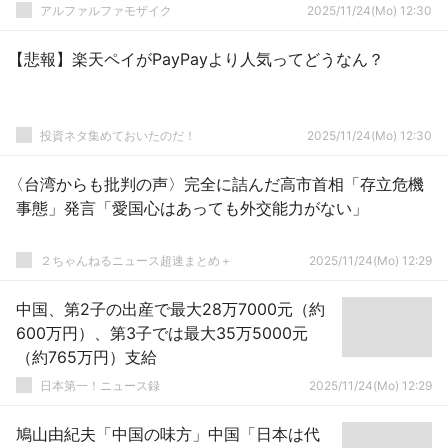
アルファルファモザイク
2025/11/24(Mo) 12:30
【悲報】楽天ペイがPayPayより人気ってどうなん？
投資ネタ集めておいたのだ！
2025/11/24(Mo) 12:30
〈台湾からも批判の声〉完全に詰んだ高市首相「存立危機
事態」発言「愛国心はあっても外交能力がない」
２ちゃんねるニュース超速まとめ＋
2025/11/24(Mo) 12:29
中国、第2子の出産で最大28万7000元（約
600万円）、第3子では最大35万5000元
（約765万円）支給
日本第一！ニュース録
2025/11/24(Mo) 12:29
鳩山由紀夫「中国の味方」中国「日本は代