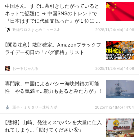
中国さん、すでに幕引きしたがっていると
ネットで話題に → 中国SNSのトレンドで
『日本はすでに代価支払った』が１位に ｗ
ｗｗｗｗｗｗｗｗｗｗｗｗｗｗｗ
政経ワロスまとめニュース♪
2025/11/24(Mo) 14:08
【閲覧注意】散財確定。Amazonブラックフ
ライデー初日の「バグ価格」リスト
おーるじゃんる
2025/11/24(Mo) 14:06
専門家、中国によるバシー海峡封鎖の可能
性「やる気満々…能力もあるとみた方が」！
軍事・ミリタリー速報☆彡
2025/11/24(Mo) 14:04
【悲報】山崎、発注ミスでパンを大量に仕入
れてしまう…「助けてください🥺」