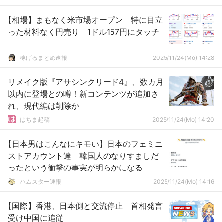
【相場】まもなく米市場オープン 特に目立
った材料なく円売り 1ドル157円にタッチ
稼げるまとめ速報
2025/11/24(Mo) 14:28
リメイク版『アサシンクリード4』、数カ月
以内に登場との噂！新コンテンツが追加さ
れ、現代編は削除か
はちま起稿
2025/11/24(Mo) 14:20
【日本男はこんなにキモい】日本のフェミニ
ストアカウント達 韓国人のなりすましだ
ったという衝撃の事実が明らかになる
ハムスター速報
2025/11/24(Mo) 14:16
【国際】香港、日本側と交流停止 首相発言
受け中国に追従