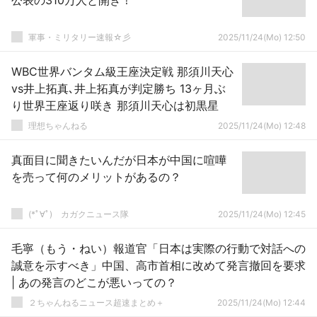
公表の310万人と開き！
軍事・ミリタリー速報☆彡
2025/11/24(Mo) 12:50
WBC世界バンタム級王座決定戦 那須川天心
vs井上拓真､井上拓真が判定勝ち 13ヶ月ぶ
り世界王座返り咲き 那須川天心は初黒星
理想ちゃんねる
2025/11/24(Mo) 12:48
真面目に聞きたいんだが日本が中国に喧嘩
を売って何のメリットがあるの？
(*ﾟ∀ﾟ)ゞカガクニュース隊
2025/11/24(Mo) 12:45
毛寧（もう・ねい）報道官「日本は実際の行動で対話への
誠意を示すべき」中国、高市首相に改めて発言撤回を要求
| あの発言のどこが悪いっての？
２ちゃんねるニュース超速まとめ＋
2025/11/24(Mo) 12:44