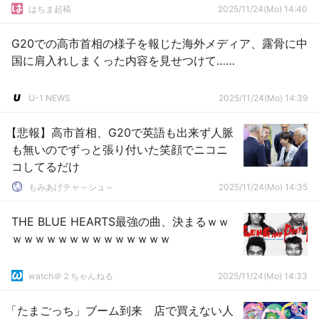
はちま起稿
2025/11/24(Mo) 14:40
G20での高市首相の様子を報じた海外メディア、露骨に中
国に肩入れしまくった内容を見せつけて……
U-1 NEWS
2025/11/24(Mo) 14:39
【悲報】高市首相、G20で英語も出来ず人脈
も無いのでずっと張り付いた笑顔でニコニ
コしてるだけ
もみあげチャ～シュ～
2025/11/24(Mo) 14:35
THE BLUE HEARTS最強の曲、決まるｗｗ
ｗｗｗｗｗｗｗｗｗｗｗｗｗｗ
watch＠２ちゃんねる
2025/11/24(Mo) 14:33
「たまごっち」ブーム到来 店で買えない人