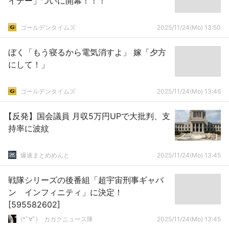
イデー」ついに開幕！！！
ゴールデンタイムズ
2025/11/24(Mo) 13:50
ぼく「もう寝るから電気消すよ」 嫁「夕方
にして！」
ゴールデンタイムズ
2025/11/24(Mo) 13:46
【反発】国会議員 月収5万円UPで大批判、支
持率に波紋
爆速まとめめんと
2025/11/24(Mo) 13:45
戦隊シリーズの後番組「超宇宙刑事ギャバ
ン インフィニティ」に決定！
[595582602]
(*ﾟ∀ﾟ)ゞカガクニュース隊
2025/11/24(Mo) 13:45