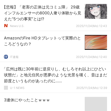
【悲報】「老害の正体は元コミュ障」 29歳
インフルエンサーの8000人奢り体験から見
えた“5つの事実”とは!?
News U.S.
2025/11/24(Mo) 12:43
AmazonのFire HDタブレットって実際のと
ころどうなの？
IT速報
2025/11/24(Mo) 12:40
「広州は既に30年前に逆戻りし、むしろそれ以上にひどい
状態だ」と地元住民が悪夢のような光景を嘆く、昔はまだ
節度というものがあったのに……
U-1 NEWS
2025/11/24(Mo) 12:39
3連休にやったことｗｗｗ