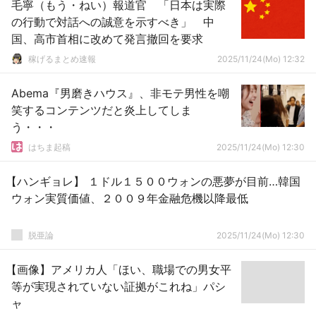
毛寧（もう・ねい）報道官 「日本は実際
の行動で対話への誠意を示すべき」 中
国、高市首相に改めて発言撤回を要求
稼げるまとめ速報
2025/11/24(Mo) 12:32
Abema『男磨きハウス』、非モテ男性を嘲
笑するコンテンツだと炎上してしま
う・・・
はちま起稿
2025/11/24(Mo) 12:30
【ハンギョレ】 １ドル１５００ウォンの悪夢が目前…韓国
ウォン実質価値、２００９年金融危機以降最低
脱亜論
2025/11/24(Mo) 12:30
【画像】アメリカ人「ほい、職場での男女平
等が実現されていない証拠がこれね」パシ
ャ