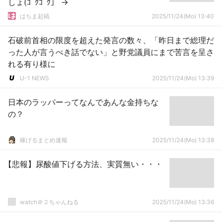
しょ(ｺﾞｸｺﾞｸ」 →
はちま起稿
2025/11/24(Mo) 13:40
石破前首相の限度を超えた発言の数々、「昨日まで総理だ
った人が言うべき話でない」と野党議員にまで苦言を呈さ
れる有り様に
U-1 NEWS
2025/11/24(Mo) 13:39
日本のラッパーってなんであんな金持ちな
の？
稼げるまとめ速報
2025/11/24(Mo) 13:38
【悲報】尿酸値下げる方法、実質無い・・・
watch＠２ちゃんねる
2025/11/24(Mo) 13:36