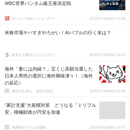
WBC世界バンタム級王座決定戦
ガハろぐNewsヽ(･ω･)/ｽﾞｺｰ
2025/11/24(Mo) 13:26
米株市場ヤバすぎやろがい！AIバブルの行く末は？
投資ネタ集めておいたのだ！
2025/11/24(Mo) 13:23
海外「妻には内緒？」宝くじ高額当選した
日本人男性の選択に海外興味津々！（海外
の反応）
海外のお前ら 海外の反応
2025/11/24(Mo) 13:18
“家計支援”大規模対策 どうなる「トリプル
安」積極財政が円安を加速
米国株ETFまとめ速報
2025/11/24(Mo) 13:15