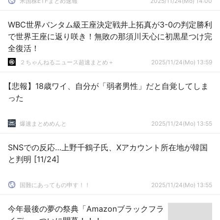
米国株ETFまとめ速報
2025/11/24(Mo) 14:00
WBC世界バンタム級王座決定戦井上拓真が3-0の判定勝利
で世界王座に返り咲き！無敗の那須川天心に初黒星つけ完
全復活！
２ちゃんねるニュース超速まとめ＋
2025/11/24(Mo) 13:59
【悲報】18歳ワイ、自分が「弱者男性」だと自覚してしま
った
爆速まとめめんと
2025/11/24(Mo) 13:55
SNSでの反応…上野千鶴子氏、Xアカウント所在地が韓国
と判明 [11/24]
国難にあってもの申す！！
2025/11/24(Mo) 13:55
今年最後の夢の祭典「Amazonブラックフラ