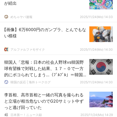
が続出
めちゃヤバ速報
2025/11/24(Mo) 14:33
【画像】6万6000円のガンプラ、とんでもな
い模様
アルファルファモザイク
2025/11/24(Mo) 14:30
韓国人「悲報：日本の社会人野球vs韓国野
球有望株で対戦した結果、１７－０で一方
的にボコられてしまう…（ﾌﾞﾙﾌﾞﾙ」＝韓国の
反応
韓国の反応 | 海外トークログ
2025/11/24(Mo) 14:30
李首相、高市首相と一緒の写真を撮られる
と立場が相当危ないのでG20サミット中ず
っと逃げ回っていた
日本第一！ニュース録
2025/11/24(Mo) 14:29