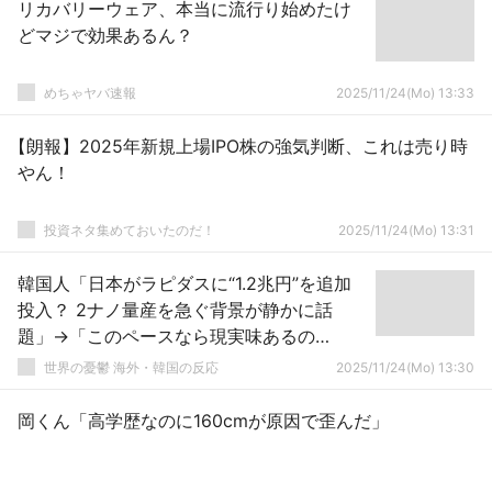
リカバリーウェア、本当に流行り始めたけ
どマジで効果あるん？
めちゃヤバ速報
2025/11/24(Mo) 13:33
【朗報】2025年新規上場IPO株の強気判断、これは売り時
やん！
投資ネタ集めておいたのだ！
2025/11/24(Mo) 13:31
韓国人「日本がラピダスに“1.2兆円”を追加
投入？ 2ナノ量産を急ぐ背景が静かに話
題」→「このペースなら現実味あるの
か？」
世界の憂鬱 海外・韓国の反応
2025/11/24(Mo) 13:30
岡くん「高学歴なのに160cmが原因で歪んだ」