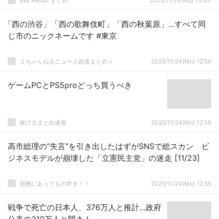
Ask Reddit まとめ
2025/11/24(Mo) 13:00
「西の渋谷」「西の歌舞伎町」「西の秋葉原」…すべて同
じ市のニックネームです #東京
２ちゃんねるニュース超速まとめ＋
2025/11/24(Mo) 12:59
ゲームPCとPS5proどっち買うべき
稼げるまとめ速報
2025/11/24(Mo) 12:58
高市総理の“失言”を引き出したはずがSNSで総スカン ビ
ジネスモデルが崩壊した「立憲民主党」の迷走 [11/23]
国難にあってもの申す！！
2025/11/24(Mo) 12:55
戦争で死亡の日本人、376万人と推計…政府