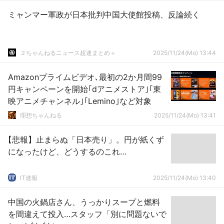
ミャンマー軍政が日本批判中国大使館投稿、反論続く
２ちゃんねるニュース超速まとめ＋
2025/11/24(Mo) 13:44
Amazonプライムビデオ､最初の2か月間99
円キャンペーンを開始｢dアニメストア｣｢東
映アニメチャンネル｣｢Lemino｣など対象
理想ちゃんねる
2025/11/24(Mo) 13:41
【悲報】止まらぬ「日本売り」。円が紙くず
になったけど、どうするのこれ…
IT速報
2025/11/24(Mo) 13:40
中国の火鍋店さん、うっかりスープと燃料
を間違えて投入…スタッフ「別に問題ないで