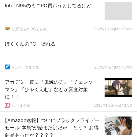
Intel N95のミニPC買おうとしてるけど
汎用型自作PCまとめ
2025/11/24(Mo) 13:01
ぼくくんのPC、壊れる
PCパーツまとめ
2025/11/24(Mo) 13:01
アカデミー賞に『鬼滅の刃』『チェンソー
マン』『ひゃくえむ』などが審査対象
に！！
はちま起稿
2025/11/24(Mo) 13:00
【Amazon速報】ついにブラックフライデー
セール“本祭”が始また訳だが‥‥どう？ お得
商品あったか？？？？