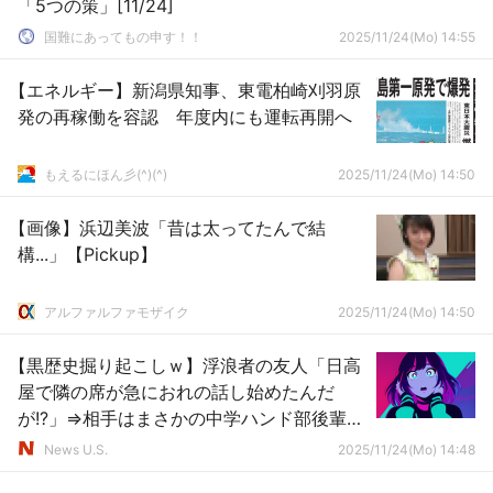
「5つの策」[11/24]
国難にあってもの申す！！
2025/11/24(Mo) 14:55
【エネルギー】新潟県知事、東電柏崎刈羽原
発の再稼働を容認 年度内にも運転再開へ
もえるにほん彡(^)(^)
2025/11/24(Mo) 14:50
【画像】浜辺美波「昔は太ってたんで結
構...」【Pickup】
アルファルファモザイク
2025/11/24(Mo) 14:50
【黒歴史掘り起こしｗ】浮浪者の友人「日高
屋で隣の席が急におれの話し始めたんだ
が!?」⇒相手はまさかの中学ハンド部後輩ｗ
ｗｗ
News U.S.
2025/11/24(Mo) 14:48