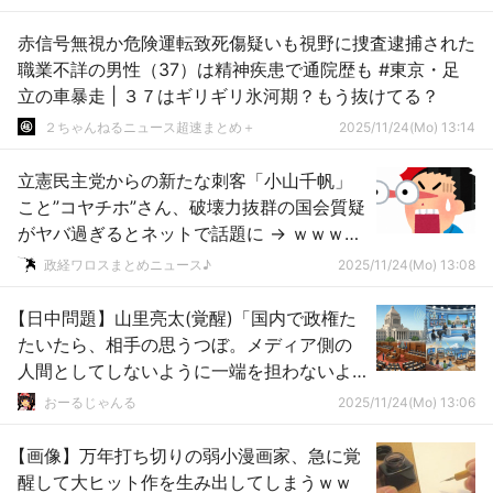
赤信号無視か危険運転致死傷疑いも視野に捜査逮捕された
職業不詳の男性（37）は精神疾患で通院歴も #東京・足
立の車暴走 | ３７はギリギリ氷河期？もう抜けてる？
２ちゃんねるニュース超速まとめ＋
2025/11/24(Mo) 13:14
立憲民主党からの新たな刺客「小山千帆」
こと”コヤチホ”さん、破壊力抜群の国会質疑
がヤバ過ぎるとネットで話題に → ｗｗｗｗ
ｗｗｗｗｗｗｗｗｗｗｗｗｗｗｗｗｗ
政経ワロスまとめニュース♪
2025/11/24(Mo) 13:08
【日中問題】山里亮太(覚醒)「国内で政権た
たいたら、相手の思うつぼ。メディア側の
人間としてしないように一端を担わないよ
うにしたいと思います」
おーるじゃんる
2025/11/24(Mo) 13:06
【画像】万年打ち切りの弱小漫画家、急に覚
醒して大ヒット作を生み出してしまうｗｗ