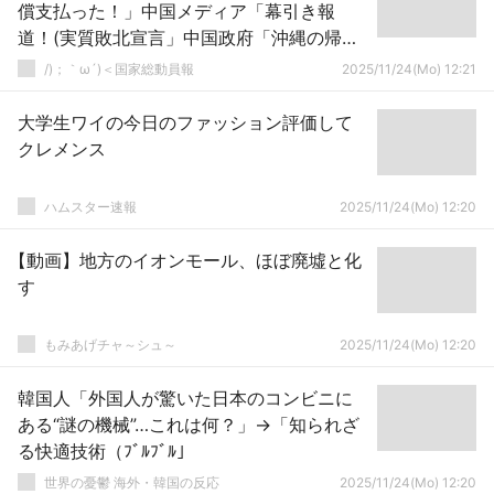
償支払った！」中国メディア「幕引き報
道！(実質敗北宣言」中国政府「沖縄の帰属
問題」謎の勢力「琉球独立！(中国在住」→
/)；｀ω´)＜国家総動員報
2025/11/24(Mo) 12:21
大学生ワイの今日のファッション評価して
クレメンス
ハムスター速報
2025/11/24(Mo) 12:20
【動画】地方のイオンモール、ほぼ廃墟と化
す
もみあげチャ～シュ～
2025/11/24(Mo) 12:20
韓国人「外国人が驚いた日本のコンビニに
ある“謎の機械”…これは何？」→「知られざ
る快適技術（ﾌﾞﾙﾌﾞﾙ」
世界の憂鬱 海外・韓国の反応
2025/11/24(Mo) 12:20