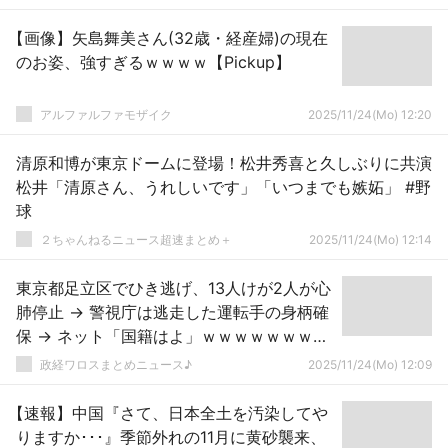
【画像】矢島舞美さん(32歳・経産婦)の現在
のお姿、強すぎるｗｗｗｗ【Pickup】
アルファルファモザイク
2025/11/24(Mo) 12:20
清原和博が東京ドームに登場！松井秀喜と久しぶりに共演
松井「清原さん、うれしいです」「いつまでも嫉妬」 #野
球
２ちゃんねるニュース超速まとめ＋
2025/11/24(Mo) 12:14
東京都足立区でひき逃げ、13人けが2人が心
肺停止 → 警視庁は逃走した運転手の身柄確
保 → ネット「国籍はよ」ｗｗｗｗｗｗｗｗ
ｗｗｗｗｗｗｗｗｗｗｗｗ
政経ワロスまとめニュース♪
2025/11/24(Mo) 12:09
【速報】中国『さて、日本全土を汚染してや
りますか･･･』季節外れの11月に黄砂襲来、