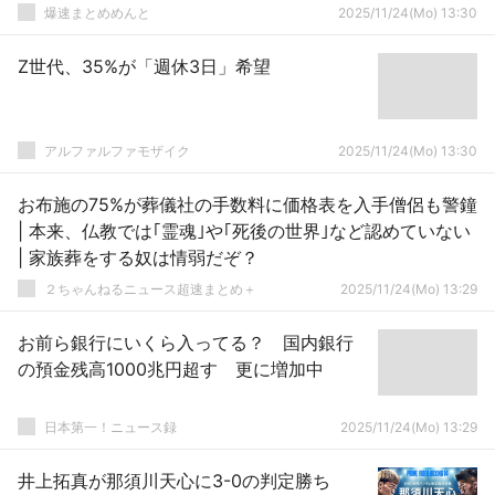
爆速まとめめんと
2025/11/24(Mo) 13:30
Z世代、35%が「週休3日」希望
アルファルファモザイク
2025/11/24(Mo) 13:30
お布施の75%が葬儀社の手数料に価格表を入手僧侶も警鐘
| 本来、仏教では｢霊魂｣や｢死後の世界｣など認めていない
| 家族葬をする奴は情弱だぞ？
２ちゃんねるニュース超速まとめ＋
2025/11/24(Mo) 13:29
お前ら銀行にいくら入ってる？ 国内銀行
の預金残高1000兆円超す 更に増加中
日本第一！ニュース録
2025/11/24(Mo) 13:29
井上拓真が那須川天心に3-0の判定勝ち