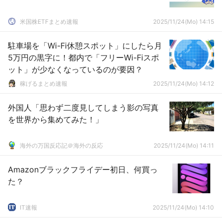
米国株ETFまとめ速報
2025/11/24(Mo) 14:15
駐車場を「Wi-Fi休憩スポット」にしたら月
5万円の黒字に！都内で「フリーWi-Fiスポ
ット」が少なくなっているのが要因？
稼げるまとめ速報
2025/11/24(Mo) 14:12
外国人「思わず二度見してしまう影の写真
を世界から集めてみた！」
海外の万国反応記＠海外の反応
2025/11/24(Mo) 14:11
Amazonブラックフライデー初日、何買っ
た？
IT速報
2025/11/24(Mo) 14:10