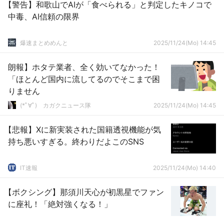
【警告】和歌山でAIが「食べられる」と判定したキノコで
中毒、AI信頼の限界
爆速まとめめんと
2025/11/24(Mo) 14:45
朗報】ホタテ業者、全く効いてなかった！
「ほとんど国内に流してるのでそこまで困
りません
(*ﾟ∀ﾟ)ゞカガクニュース隊
2025/11/24(Mo) 14:45
【悲報】Xに新実装された国籍透視機能が気
持ち悪いすぎる。終わりだよこのSNS
IT速報
2025/11/24(Mo) 14:40
【ボクシング】那須川天心が初黒星でファン
に座礼！「絶対強くなる！」