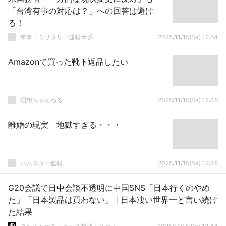
「台湾有事の対応は？」への回答は避け
る！
軍事・ミリタリー速報☆彡
2025/11/15(Sa) 12:54
Amazonで買った靴下返品したい
理想ちゃんねる
2025/11/15(Sa) 12:48
離婚の現実 地獄すぎる・・・
ハムスター速報
2025/11/15(Sa) 12:48
G20会議で日中会談不透明に中国SNS「日本行くのやめ
た」「日本製品は買わない」 | 日本凄い世界一と言い続け
た結果