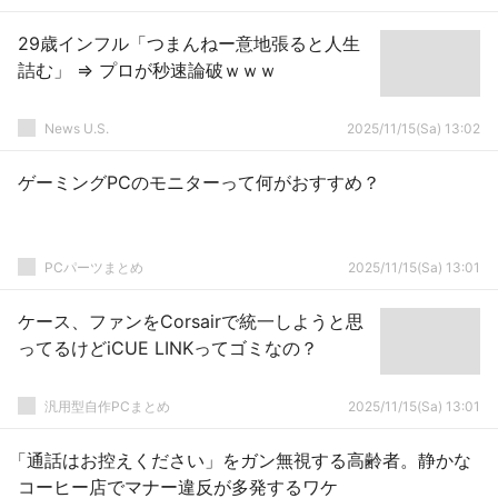
29歳インフル「つまんねー意地張ると人生
詰む」 ⇒ プロが秒速論破ｗｗｗ
News U.S.
2025/11/15(Sa) 13:02
ゲーミングPCのモニターって何がおすすめ？
PCパーツまとめ
2025/11/15(Sa) 13:01
ケース、ファンをCorsairで統一しようと思
ってるけどiCUE LINKってゴミなの？
汎用型自作PCまとめ
2025/11/15(Sa) 13:01
「通話はお控えください」をガン無視する高齢者。静かな
コーヒー店でマナー違反が多発するワケ