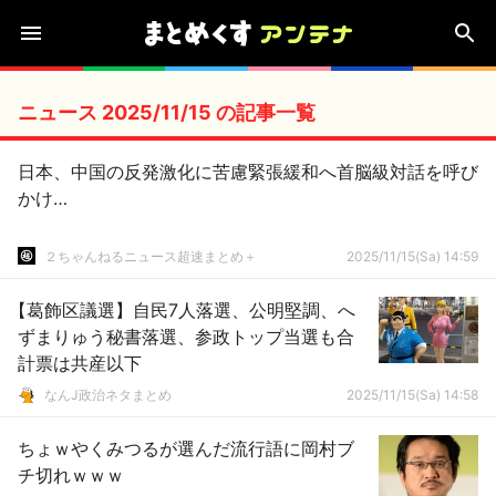
ニュース 2025/11/15 の記事一覧
日本、中国の反発激化に苦慮緊張緩和へ首脳級対話を呼び
かけ…
２ちゃんねるニュース超速まとめ＋
2025/11/15(Sa) 14:59
【葛飾区議選】自民7人落選、公明堅調、へ
ずまりゅう秘書落選、参政トップ当選も合
計票は共産以下
なんJ政治ネタまとめ
2025/11/15(Sa) 14:58
ちょｗやくみつるが選んだ流行語に岡村ブ
チ切れｗｗｗ