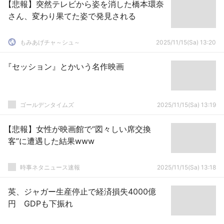
【悲報】突然テレビから姿を消した橋本環奈
さん、変わり果てた姿で発見される
もみあげチャ～シュ～
2025/11/15(Sa) 13:20
『セッション』とかいう名作映画
ゴールデンタイムズ
2025/11/15(Sa) 13:19
【悲報】女性が映画館で“図々しい席交換
客”に遭遇した結果www
時事ネタニュース速報
2025/11/15(Sa) 13:18
英、ジャガー生産停止で経済損失4000億
円 GDPも下振れ