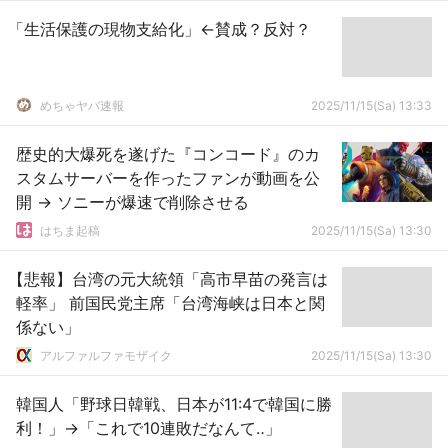
「生活保護の現物支給化」←賛成？反対？
めちゃヤバ速報
2025/11/15(Sa) 13:33
歴史的大爆死を遂げた『コンコード』のカ
スタムサーバーを作ったファンが動画を公
開 → ソニーが爆速で削除させる
はちま起稿
2025/11/15(Sa) 13:30
【悲報】台湾の元大統領「高市早苗の発言は
軽率」 前国民党主席「台湾海峡は日本と関
係ない」
アルファルファモザイク
2025/11/15(Sa) 13:30
韓国人「野球日韓戦、日本が11:4で韓国に勝
利！」→「これで10連敗だなんて‥」