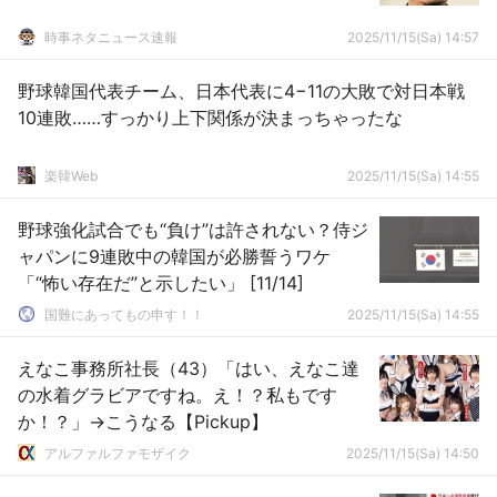
時事ネタニュース速報
2025/11/15(Sa) 14:57
野球韓国代表チーム、日本代表に4−11の大敗で対日本戦
10連敗……すっかり上下関係が決まっちゃったな
楽韓Web
2025/11/15(Sa) 14:55
野球強化試合でも“負け”は許されない？侍ジ
ャパンに9連敗中の韓国が必勝誓うワケ
「“怖い存在だ”と示したい」 [11/14]
国難にあってもの申す！！
2025/11/15(Sa) 14:55
えなこ事務所社長（43）「はい、えなこ達
の水着グラビアですね。え！？私もです
か！？」→こうなる【Pickup】
アルファルファモザイク
2025/11/15(Sa) 14:50