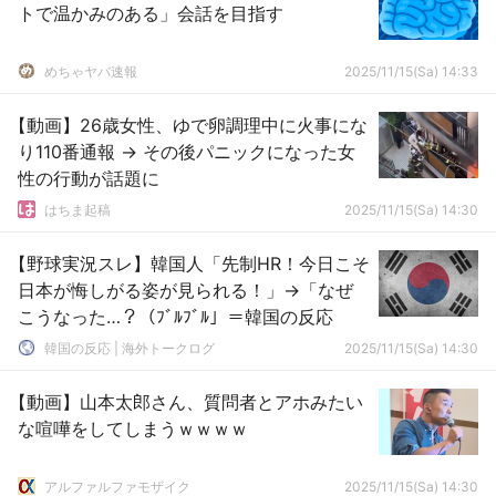
トで温かみのある」会話を目指す
めちゃヤバ速報
2025/11/15(Sa) 14:33
【動画】26歳女性、ゆで卵調理中に火事にな
り110番通報 → その後パニックになった女
性の行動が話題に
はちま起稿
2025/11/15(Sa) 14:30
【野球実況スレ】韓国人「先制HR！今日こそ
日本が悔しがる姿が見られる！」→「なぜ
こうなった…？（ﾌﾞﾙﾌﾞﾙ」＝韓国の反応
韓国の反応 | 海外トークログ
2025/11/15(Sa) 14:30
【動画】山本太郎さん、質問者とアホみたい
な喧嘩をしてしまうｗｗｗｗ
アルファルファモザイク
2025/11/15(Sa) 14:30