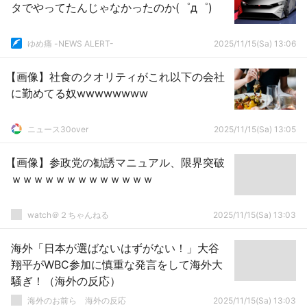
タでやってたんじゃなかったのか(゜д゜)
ゆめ痛 -NEWS ALERT-
2025/11/15(Sa) 13:06
【画像】社食のクオリティがこれ以下の会社
に勤めてる奴wwwwwwww
ニュース30over
2025/11/15(Sa) 13:05
【画像】参政党の勧誘マニュアル、限界突破
ｗｗｗｗｗｗｗｗｗｗｗｗｗ
watch＠２ちゃんねる
2025/11/15(Sa) 13:03
海外「日本が選ばないはずがない！」大谷
翔平がWBC参加に慎重な発言をして海外大
騒ぎ！（海外の反応）
海外のお前ら 海外の反応
2025/11/15(Sa) 13:03