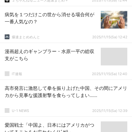
２ちゃんねるニュース超速まとめ＋
2025/11/15(Sa) 12:44
病気を１つだけこの世から消せる場合何が
一番人気なの？
爆速まとめめんと
2025/11/15(Sa) 12:42
漫画超えのギャンブラー・水原一平の総収
支がこちら
IT速報
2025/11/15(Sa) 12:40
高市発言に激怒して拳を振り上げた中国、その間にアメリ
カから見事な援護射撃を食らってしまい……
U-1 NEWS
2025/11/15(Sa) 12:39
愛国戦士「中国よ、日本にはアメリカがつ