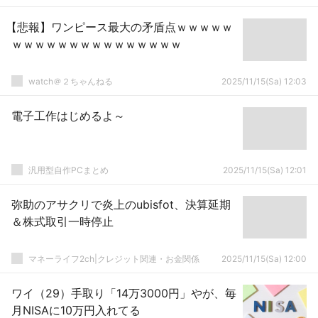
【悲報】ワンピース最大の矛盾点ｗｗｗｗｗ
ｗｗｗｗｗｗｗｗｗｗｗｗｗｗｗ
watch＠２ちゃんねる
2025/11/15(Sa) 12:03
電子工作はじめるよ～
汎用型自作PCまとめ
2025/11/15(Sa) 12:01
弥助のアサクリで炎上のubisfot、決算延期
＆株式取引一時停止
マネーライフ2ch|クレジット関連・お金関係
2025/11/15(Sa) 12:00
ワイ（29）手取り「14万3000円」やが、毎
月NISAに10万円入れてる