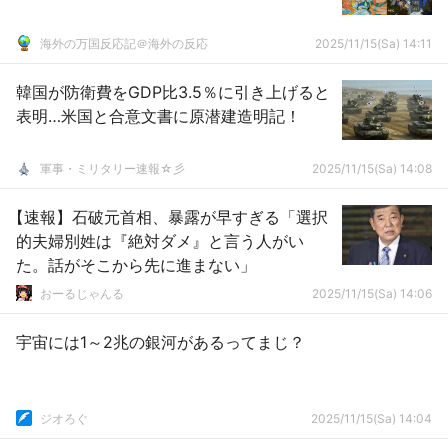
海外の万国反応記＠海外の反応
2025/11/15(Sa) 14:11
韓国が防衛費をGDP比3.5％に引き上げると
表明…米国と合意文書に原潜建造明記！
軍事・ミリタリー速報☆彡
2025/11/15(Sa) 14:08
【速報】石破元首相、暴露が早すぎる「選択
的夫婦別姓は『絶対ダメ』と言う人がい
た。話がそこから先に進まない」
おーるじゃんる
2025/11/15(Sa) 14:06
宇宙には1～2兆の銀河があるってまじ？
ジオろぐ
2025/11/15(Sa) 14:04