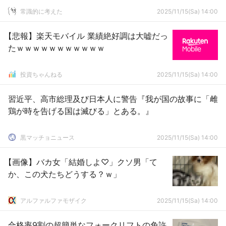
常識的に考えた
2025/11/15(Sa) 14:00
【悲報】楽天モバイル 業績絶好調は大嘘だっ
たｗｗｗｗｗｗｗｗｗｗｗ
投資ちゃんねる
2025/11/15(Sa) 14:00
習近平、高市総理及び日本人に警告『我が国の故事に「雌
鶏が時を告げる国は滅びる」とある。』
黒マッチョニュース
2025/11/15(Sa) 14:00
【画像】バカ女「結婚しよ♡」クソ男「て
か、この犬たちどうする？ｗ」
アルファルファモザイク
2025/11/15(Sa) 14:00
合格率9割の超簡単なフォークリフトの免許