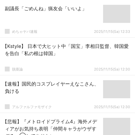
副議長「ごめんね」猟友会「いいよ」
めちゃヤバ速報
2025/11/15(Sa) 12:33
【Kstyle】 日本で大ヒット中「国宝」李相日監督、韓国愛
を告白「私の根は韓国」
脱亜論
2025/11/15(Sa) 12:30
【速報】国民的コスプレイヤーえなこさん、
負ける
アルファルファモザイク
2025/11/15(Sa) 12:30
【悲報】『メトロイドプライム4』海外メデ
ィアがお気持ち表明「仲間キャラがウザす