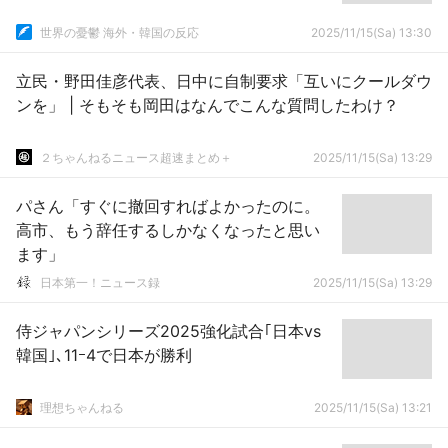
世界の憂鬱 海外・韓国の反応
2025/11/15(Sa) 13:30
立民・野田佳彦代表、日中に自制要求「互いにクールダウ
ンを」 | そもそも岡田はなんでこんな質問したわけ？
２ちゃんねるニュース超速まとめ＋
2025/11/15(Sa) 13:29
パさん「すぐに撤回すればよかったのに。
高市、もう辞任するしかなくなったと思い
ます」
日本第一！ニュース録
2025/11/15(Sa) 13:29
侍ジャパンシリーズ2025強化試合｢日本vs
韓国｣､11ｰ4で日本が勝利
理想ちゃんねる
2025/11/15(Sa) 13:21