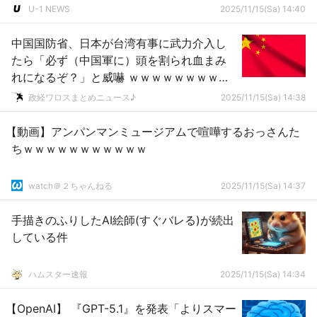
U-1 NEWS
2025/11/15(Sa) 14:40
中国国防省、日本が台湾有事に武力介入し
たら「必ず（中国軍に）頭を割られ血まみ
れになるぞ？」と威嚇 ｗｗｗｗｗｗｗｗｗ
ｗｗｗｗｗｗｗｗｗｗｗｗ
政経ワロスまとめニュース♪
2025/11/15(Sa) 14:38
【動画】アンパンマンミュージアムで喧嘩するおっさんた
ちｗｗｗｗｗｗｗｗｗｗｗ
watch＠２ちゃんねる
2025/11/15(Sa) 14:37
手描きのふりしたAI絵師(すぐバレる)が続出
している件
ハムスター速報
2025/11/15(Sa) 14:34
【OpenAI】 『GPT-5.1』を発表「よりスマー