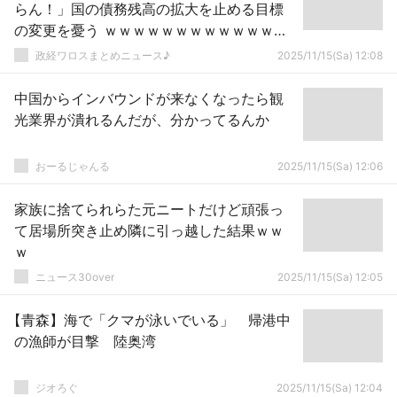
らん！」国の債務残高の拡大を止める目標
の変更を憂う ｗｗｗｗｗｗｗｗｗｗｗｗｗ
ｗｗｗｗｗ
政経ワロスまとめニュース♪
2025/11/15(Sa) 12:08
中国からインバウンドが来なくなったら観
光業界が潰れるんだが、分かってるんか
おーるじゃんる
2025/11/15(Sa) 12:06
家族に捨てられらた元ニートだけど頑張っ
て居場所突き止め隣に引っ越した結果ｗｗ
ｗ
ニュース30over
2025/11/15(Sa) 12:05
【青森】海で「クマが泳いでいる」 帰港中
の漁師が目撃 陸奥湾
ジオろぐ
2025/11/15(Sa) 12:04