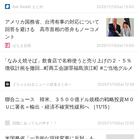
Ask Reddit まとめ
2025/11/15(Sa) 13:00
アメリカ国務省、台湾有事の対応について
回答を避ける 高市首相の答弁もノーコメ
ント
はちま起稿
2025/11/15(Sa) 13:00
「なみえ焼そば」飲食店で名称使うと売り上げの２・５％
徴収計画を撤回…町商工会謝罪福島浪江町 #ご当地グルメ
２ちゃんねるニュース超速まとめ＋
2025/11/15(Sa) 12:59
聯合ニュース 韓米、３５００億ドル規模の戦略投資ＭＯ
Ｕに署名＝輸出・経済不確実性緩和へ ［11/15］
国難にあってもの申す！！
2025/11/15(Sa) 12:55
米国務省「一方的な現状変更に反対」も