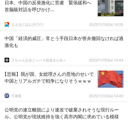
日本、中国の反発激化に苦慮 緊張緩和へ
首脳級対話を呼びかけ…
もえるにほん彡(^)(^)
2025/11/15(Sa) 14:50
中国「経済的威圧」常とう手段日本が答弁撤回なければ過
激化も
２ちゃんねるニュース超速まとめ＋
2025/11/15(Sa) 14:44
【悲報】我が国、女総理さんの意地のせいで
中国とリアルガチで戦争になりそうｗｗｗ
IT速報
2025/11/15(Sa) 14:40
公明党の連立離脱により速攻で破棄されそうな現行ルー
ル、公明党が現状維持を強く高市内閣に求めている模様