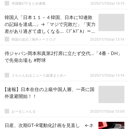
米国株ETFまとめ速報
2025/11/15(Sa) 13:15
韓国人「日本１１－４韓国、日本に10連敗
の記録を達成…」→「マジで完敗だ」「実力
差があり過ぎて虚しくなる…（ﾌﾞﾙﾌﾞﾙ」＝韓
国の反応
韓国の反応 | 海外トークログ
2025/11/15(Sa) 13:14
侍ジャパン岡本和真第2打席に立たず交代…「4番・DH」
で先発出場も #野球
２ちゃんねるニュース超速まとめ＋
2025/11/15(Sa) 13:14
【速報】日本在住の上級中国人層、一斉に国
外退避開始！！
おーるじゃんる
2025/11/15(Sa) 13:06
日産、次期GT-R電動化計画を見直し ←ネ