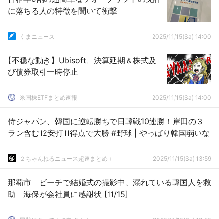
に落ちる人の特徴を聞いて衝撃
くまニュース
2025/11/15(Sa) 14:00
【不穏な動き】Ubisoft、決算延期＆株式及
び債券取引一時停止
米国株ETFまとめ速報
2025/11/15(Sa) 14:00
侍ジャパン、韓国に逆転勝ちで日韓戦10連勝！岸田の３
ラン含む12安打11得点で大勝 #野球 | やっぱり韓国弱いな
２ちゃんねるニュース超速まとめ＋
2025/11/15(Sa) 13:59
那覇市 ビーチで結婚式の撮影中、溺れている韓国人を救
助 海保が会社員に感謝状 [11/15]