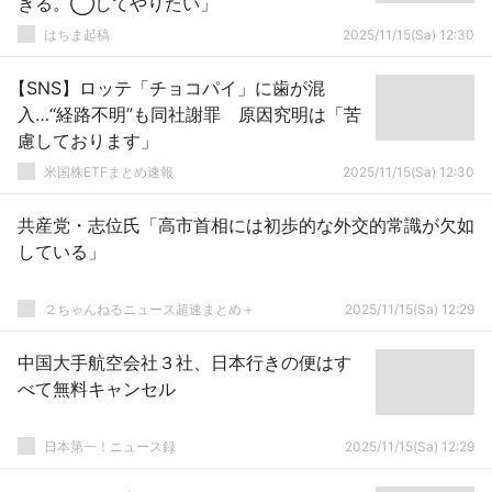
ぎる。◯してやりたい」
はちま起稿
2025/11/15(Sa) 12:30
【SNS】ロッテ「チョコパイ」に歯が混
入…“経路不明”も同社謝罪 原因究明は「苦
慮しております」
米国株ETFまとめ速報
2025/11/15(Sa) 12:30
共産党・志位氏「高市首相には初歩的な外交的常識が欠如
している」
２ちゃんねるニュース超速まとめ＋
2025/11/15(Sa) 12:29
中国大手航空会社３社、日本行きの便はす
べて無料キャンセル
日本第一！ニュース録
2025/11/15(Sa) 12:29