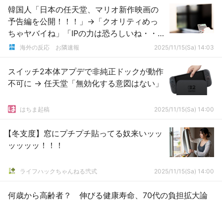
韓国人「日本の任天堂、マリオ新作映画の
予告編を公開！！！」→「クオリティめっ
ちゃヤバイね」「IPの力は恐ろしいね・・・
予告編だけで面白さが感じられる（ﾌﾞﾙﾌﾞ
海外の反応 お隣速報
2025/11/15(Sa) 14:03
ﾙ）」「マリオ映画めちゃくちゃ楽しみ
だ！」【ザ・スーパーマリオギャラクシ
スイッチ2本体アプデで非純正ドックが動作
ー・ムービー】
不可に → 任天堂「無効化する意図はない」
はちま起稿
2025/11/15(Sa) 14:00
【冬支度】窓にプチプチ貼ってる奴来いッッ
ッッッッ！！！
ライフハックちゃんねる弐式
2025/11/15(Sa) 14:00
何歳から高齢者？ 伸びる健康寿命、70代の負担拡大論