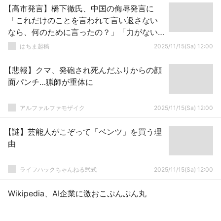
【高市発言】橋下徹氏、中国の侮辱発言に
「これだけのことを言われて言い返さない
なら、何のために言ったの？」「力がない
ときにはキャンキャン吠えるべきでない」
はちま起稿
2025/11/15(Sa) 12:00
【悲報】クマ、発砲され死んだふりからの顔
面パンチ…猟師が重体に
アルファルファモザイク
2025/11/15(Sa) 12:00
【謎】芸能人がこぞって「ベンツ」を買う理
由
ライフハックちゃんねる弐式
2025/11/15(Sa) 12:00
Wikipedia、AI企業に激おこぷんぷん丸