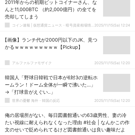
2011年からの初期ビットコイナーさん、な
んと11,000BTC （約2,000億円）の全てを
売却してしまう
コイン速報 | 仮想通貨ニュース・暗号資産相場情報・5chまとめ
2025/11/15(Sa) 12:24
【画像】ランチ代が2000円以下のJK、見つ
かるｗｗｗｗｗｗｗｗｗ【Pickup】
アルファルファモザイク
2025/11/15(Sa) 12:20
韓国人「野球日韓戦で日本が6対3の逆転ホ
ームラン！ドーム全体が一瞬で沸いた…」
→「打球音がえぐい‥」
世界の憂鬱 海外・韓国の反応
2025/11/15(Sa) 12:20
俺の居場所がない、毎日図書館通いの63歳男性、妻の冷
たい視線に耐えられなくなった理由 #社会 | なんかこの作
文のせいで貶められてるけど図書館通いは良い趣味だよ