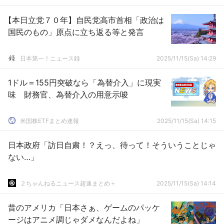
【本日立党７０年】自民党高市首相「政治は
国民のもの」原点に立ち返る等と発言
日本第一！ニュース録
2025/11/15(Sa) 14:29
1ドル＝155円突破なら「為替介入」に現実
味 財務官、為替介入の用意示唆
米国株ETFまとめ速報
2025/11/15(Sa) 14:15
日本政府「訪日自粛！？えっ、待って！そういうことじゃ
ない…」
２ちゃんねるニュース超速まとめ＋
2025/11/15(Sa) 14:14
昔のアメリカ「日本さぁ、ゲームのパッケ
ージはアニメ調じゃダメなんだよね」