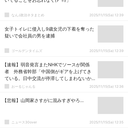
いてることをお忘れなく(ﾄﾞﾔ!)」
なんJ政治ネタまとめ
2025/11/15(Sa) 12:39
女子トイレに侵入し9歳女児の下着を奪った
疑いで会社員の男を逮捕
ゴールデンタイムズ
2025/11/15(Sa) 12:39
【速報】弱音発言またNHKでソースが関係
者 外務省幹部「中国側がギアを上げてき
ている。日中交流が停滞してしまわないか
心配している」
おーるじゃんる
2025/11/15(Sa) 12:36
【悲報】山岡家さすがに混みすぎやろ…
ニュース30over
2025/11/15(Sa) 12:35