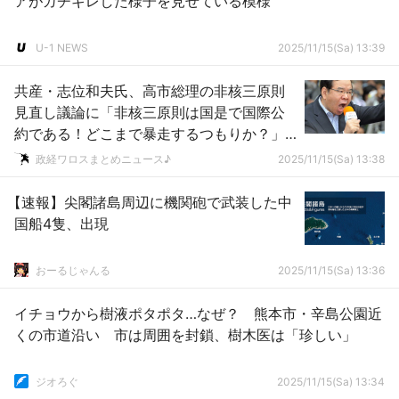
アがガチギレした様子を見せている模様
U-1 NEWS
2025/11/15(Sa) 13:39
共産・志位和夫氏、高市総理の非核三原則
見直し議論に「非核三原則は国是で国際公
約である！どこまで暴走するつもりか？」
ｗｗｗｗｗｗｗｗｗｗｗｗｗｗｗ
政経ワロスまとめニュース♪
2025/11/15(Sa) 13:38
【速報】尖閣諸島周辺に機関砲で武装した中
国船4隻、出現
おーるじゃんる
2025/11/15(Sa) 13:36
イチョウから樹液ポタポタ…なぜ？ 熊本市・辛島公園近
くの市道沿い 市は周囲を封鎖、樹木医は「珍しい」
ジオろぐ
2025/11/15(Sa) 13:34