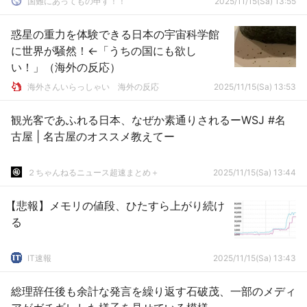
国難にあってもの申す！！
2025/11/15(Sa) 13:55
惑星の重力を体験できる日本の宇宙科学館
に世界が騒然！←「うちの国にも欲し
い！」（海外の反応）
海外さんいらっしゃい 海外の反応
2025/11/15(Sa) 13:53
観光客であふれる日本、なぜか素通りされるーWSJ #名
古屋 | 名古屋のオススメ教えてー
２ちゃんねるニュース超速まとめ＋
2025/11/15(Sa) 13:44
【悲報】メモリの値段、ひたすら上がり続け
る
IT速報
2025/11/15(Sa) 13:43
総理辞任後も余計な発言を繰り返す石破茂、一部のメディ