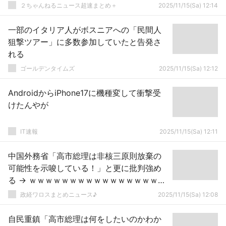
２ちゃんねるニュース超速まとめ＋
2025/11/15(Sa) 12:14
一部のイタリア人がボスニアへの「民間人
狙撃ツアー」に多数参加していたと告発さ
れる
ゴールデンタイムズ
2025/11/15(Sa) 12:12
AndroidからiPhone17に機種変して衝撃受
けたんやが
IT速報
2025/11/15(Sa) 12:11
中国外務省「高市総理は非核三原則放棄の
可能性を示唆している！」と更に批判強め
る → ｗｗｗｗｗｗｗｗｗｗｗｗｗｗｗｗｗ
ｗｗｗｗ
政経ワロスまとめニュース♪
2025/11/15(Sa) 12:08
自民重鎮「高市総理は何をしたいのかわか