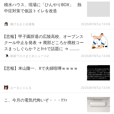
積水ハウス、現場に「ひんやりBOX」 熱
中症対策で仮設トイレを改造
稼げるまとめ速報
2025/8/19(Tu) 13:09
【悲報】甲子園辞退の広陵高校、オープンス
クール中止を発表 → 廃部どころか廃校コー
スまっしぐらか？とﾈｯﾄで話題に → ………
政経ワロスまとめニュース♪
2025/8/19(Tu) 13:08
【悲報】米山隆一、Xで夫婦喧嘩ｗｗｗｗ
おーるじゃんる
2025/8/19(Tu) 13:06
こ、今月の電気代怖いぞ・・・ﾁﾗｯ