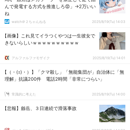
んで発電する方式を推進しろ😡」→2万いい
ね
watch＠２ちゃんねる
2025/8/19(Tu) 14:03
【画像】これ見てイラつくやつは一生彼女で
きないらしいｗｗｗｗｗｗｗｗｗｗ
アルファルファモザイク
2025/8/19(Tu) 14:01
【（・(ｪ)・）】「クマ殺し」「無能集団が」自治体に「無
理解」抗議200件 電話2時間「非常につらい」
常識的に考えた
2025/8/19(Tu) 14:00
【悲報】劔岳、３日連続で滑落事故