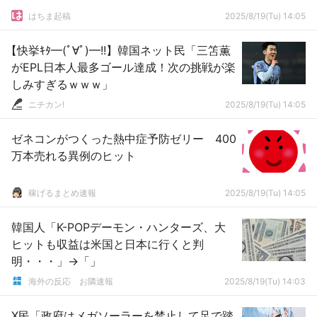
はちま起稿
2025/8/19(Tu) 14:05
【快挙ｷﾀ━(ﾟ∀ﾟ)━!!】韓国ネット民「三笘薫
がEPL日本人最多ゴール達成！次の挑戦が楽
しみすぎるｗｗｗ」
ニチカン!
2025/8/19(Tu) 14:05
ゼネコンがつくった熱中症予防ゼリー 400
万本売れる異例のヒット
稼げるまとめ速報
2025/8/19(Tu) 14:05
韓国人「K-POPデーモン・ハンターズ、大
ヒットも収益は米国と日本に行くと判
明・・・」→「」
海外の反応 お隣速報
2025/8/19(Tu) 14:03
X民「政府はメガソーラーを禁止して足で踏