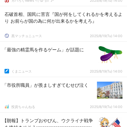
ガハろぐNewsヽ(･ω･)/ｽﾞｺｰ
2025/8/19(Tu) 14:00
石破首相、国民に苦言『国が何をしてくれるかを考えるよ
り お前らが国の為に何が出来るかを考えろ』
黒マッチョニュース
2025/8/19(Tu) 14:00
「最強の精霊馬を作るゲーム」が話題に
くまニュース
2025/8/19(Tu) 14:00
「市役所職員」が羨ましすぎてむせび泣く
投資ちゃんねる
2025/8/19(Tu) 14:00
【朗報】トランプおやびん、ウクライナ戦争