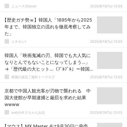
ニュース30over
2025/8/19(Tu) 13:05
【歴史ガチ勢ｗ】韓国人「1895年から2025
年まで、韓国独立の流れを徹底考察してみ
た」
ニチカン!
2025/8/19(Tu) 13:05
韓国人「映画鬼滅の刃、韓国でも大人気に
なりとんでもないことになってしまう…」
→「歴代級の大ヒット…（ﾌﾞﾙﾌﾞﾙ」＝韓国の
反応
韓国の反応 | 海外トークログ
2025/8/19(Tu) 13:05
京都で中国人観光客が刃物で襲われる 中
国大使館が早期逮捕と厳罰を求めた結果
wwww
watch＠２ちゃんねる
2025/8/19(Tu) 13:03
【マウス】MX Master 4は9月30日に発売