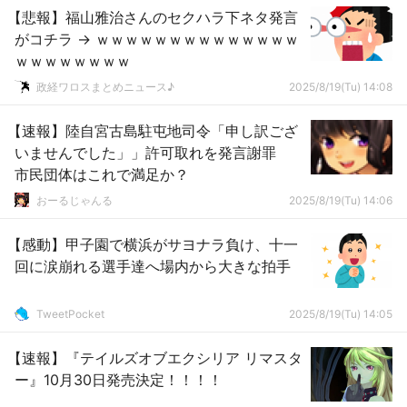
【悲報】福山雅治さんのセクハラ下ネタ発言
がコチラ → ｗｗｗｗｗｗｗｗｗｗｗｗｗｗ
ｗｗｗｗｗｗｗｗ
政経ワロスまとめニュース♪
2025/8/19(Tu) 14:08
【速報】陸自宮古島駐屯地司令「申し訳ござ
いませんでした」」許可取れを発言謝罪
市民団体はこれで満足か？
おーるじゃんる
2025/8/19(Tu) 14:06
【感動】甲子園で横浜がサヨナラ負け、十一
回に涙崩れる選手達へ場内から大きな拍手
TweetPocket
2025/8/19(Tu) 14:05
【速報】『テイルズオブエクシリア リマスタ
ー』10月30日発売決定！！！！