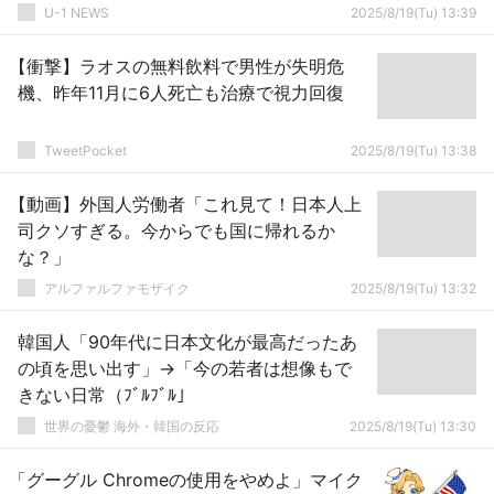
U-1 NEWS
2025/8/19(Tu) 13:39
【衝撃】ラオスの無料飲料で男性が失明危
機、昨年11月に6人死亡も治療で視力回復
TweetPocket
2025/8/19(Tu) 13:38
【動画】外国人労働者「これ見て！日本人上
司クソすぎる。今からでも国に帰れるか
な？」
アルファルファモザイク
2025/8/19(Tu) 13:32
韓国人「90年代に日本文化が最高だったあ
の頃を思い出す」→「今の若者は想像もで
きない日常（ﾌﾞﾙﾌﾞﾙ」
世界の憂鬱 海外・韓国の反応
2025/8/19(Tu) 13:30
「グーグル Chromeの使用をやめよ」マイク