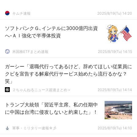
キムチ速報
2025/8/19(Tu) 14:20
ソフトバンクＧ､インテルに3000億円出資
へ-ＡＩ強化で半導体投資
米国株ETFまとめ速報
2025/8/19(Tu) 14:15
ガーシー「退職代行ってあるけど、辞めてほしい従業員に
クビを宣告する解雇代行サービス始めたら流行るかな？
笑」
２ちゃんねるニュース超速まとめ＋
2025/8/19(Tu) 14:14
トランプ大統領「習近平主席、私の任期中
に中国は台湾に侵攻しないと約束した」！
軍事・ミリタリー速報☆彡
2025/8/19(Tu) 14:10