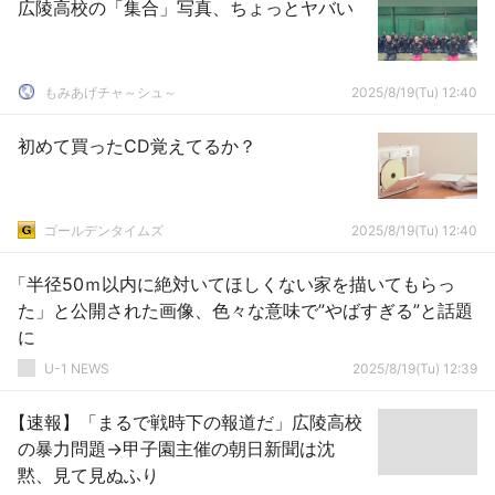
広陵高校の「集合」写真、ちょっとヤバい
もみあげチャ～シュ～
2025/8/19(Tu) 12:40
初めて買ったCD覚えてるか？
ゴールデンタイムズ
2025/8/19(Tu) 12:40
「半径50ｍ以内に絶対いてほしくない家を描いてもらっ
た」と公開された画像、色々な意味で”やばすぎる”と話題
に
U-1 NEWS
2025/8/19(Tu) 12:39
【速報】「まるで戦時下の報道だ」広陵高校
の暴力問題→甲子園主催の朝日新聞は沈
黙、見て見ぬふり