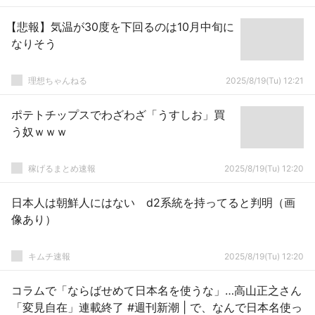
【悲報】気温が30度を下回るのは10月中旬に
なりそう
理想ちゃんねる
2025/8/19(Tu) 12:21
ポテトチップスでわざわざ「うすしお」買
う奴ｗｗｗ
稼げるまとめ速報
2025/8/19(Tu) 12:20
日本人は朝鮮人にはない d2系統を持ってると判明（画
像あり）
キムチ速報
2025/8/19(Tu) 12:20
コラムで「ならばせめて日本名を使うな」…高山正之さん
「変見自在」連載終了 #週刊新潮 | で、なんで日本名使っ