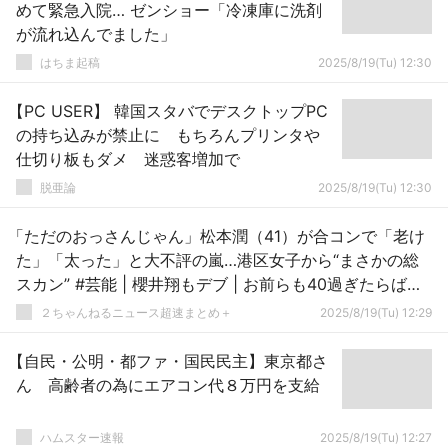
めて緊急入院… ゼンショー「冷凍庫に洗剤
が流れ込んでました」
はちま起稿
2025/8/19(Tu) 12:30
【PC USER】 韓国スタバでデスクトップPC
の持ち込みが禁止に もちろんプリンタや
仕切り板もダメ 迷惑客増加で
脱亜論
2025/8/19(Tu) 12:30
「ただのおっさんじゃん」松本潤（41）が合コンで「老け
た」「太った」と大不評の嵐…港区女子から“まさかの総
スカン” #芸能 | 櫻井翔もデブ | お前らも40過ぎたらばば
あだよw
２ちゃんねるニュース超速まとめ＋
2025/8/19(Tu) 12:29
【自民・公明・都ファ・国民民主】東京都さ
ん 高齢者の為にエアコン代８万円を支給
ハムスター速報
2025/8/19(Tu) 12:27