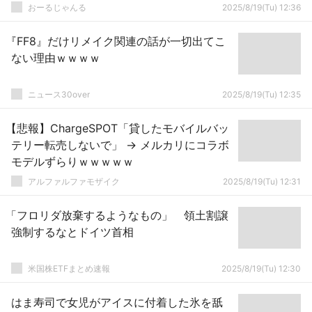
おーるじゃんる
2025/8/19(Tu) 12:36
『FF8』だけリメイク関連の話が一切出てこ
ない理由ｗｗｗｗ
ニュース30over
2025/8/19(Tu) 12:35
【悲報】ChargeSPOT「貸したモバイルバッ
テリー転売しないで」 → メルカリにコラボ
モデルずらりｗｗｗｗｗ
アルファルファモザイク
2025/8/19(Tu) 12:31
「フロリダ放棄するようなもの」 領土割譲
強制するなとドイツ首相
米国株ETFまとめ速報
2025/8/19(Tu) 12:30
はま寿司で女児がアイスに付着した氷を舐