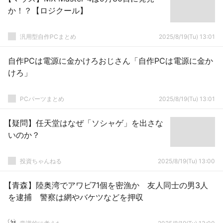
か！？【ロジクール】
汎用型自作PCまとめ
2025/8/19(Tu) 13:01
自作PCは電源に金かけろおじさん「自作PCは電源に金か
けろ」
PCパーツまとめ
2025/8/19(Tu) 13:01
【疑問】任天堂はなぜ「ソシャゲ」を出さな
いのか？
投資ちゃんねる
2025/8/19(Tu) 13:00
【青森】陸奥湾でアワビ71個を密漁か 友人同士の男3人
を逮捕 警察は網やバケツなどを押収