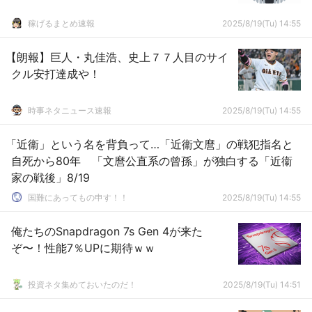
稼げるまとめ速報
2025/8/19(Tu) 14:55
【朗報】巨人・丸佳浩、史上７７人目のサイ
クル安打達成や！
時事ネタニュース速報
2025/8/19(Tu) 14:55
「近衞」という名を背負って…「近衞文麿」の戦犯指名と
自死から80年 「文麿公直系の曾孫」が独白する「近衞
家の戦後」8/19
国難にあってもの申す！！
2025/8/19(Tu) 14:55
俺たちのSnapdragon 7s Gen 4が来た
ぞ〜！性能7％UPに期待ｗｗ
投資ネタ集めておいたのだ！
2025/8/19(Tu) 14:51