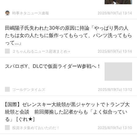
時事ネタニュース速報
2025/8/19(Tu) 13:14
田嶋陽子氏失われた30年の原因に持論「やっぱり男の人
たちは女の人たちに飯作ってもらって、パンツ洗ってもら
って…」
２ちゃんねるニュース超速まとめ＋
2025/8/19(Tu) 13:14
スパロボY、DLCで仮面ライダーW参戦へ！
ゴールデンタイムズ
2025/8/19(Tu) 13:12
【国際】ゼレンスキー大統領が黒ジャケットでトランプ大
統領と会談 前回揶揄した記者からも「よく似合ってい
る」 [ぐれ★]
投資ネタ集めておいたのだ！
2025/8/19(Tu) 13:10