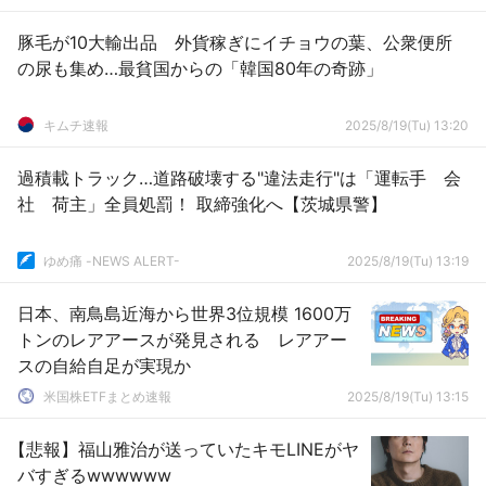
豚毛が10大輸出品 外貨稼ぎにイチョウの葉、公衆便所
の尿も集め…最貧国からの「韓国80年の奇跡」
キムチ速報
2025/8/19(Tu) 13:20
過積載トラック…道路破壊する"違法走行"は「運転手 会
社 荷主」全員処罰！ 取締強化へ【茨城県警】
ゆめ痛 -NEWS ALERT-
2025/8/19(Tu) 13:19
日本、南鳥島近海から世界3位規模 1600万
トンのレアアースが発見される レアアー
スの自給自足が実現か
米国株ETFまとめ速報
2025/8/19(Tu) 13:15
【悲報】福山雅治が送っていたキモLINEがヤ
バすぎるwwwwww