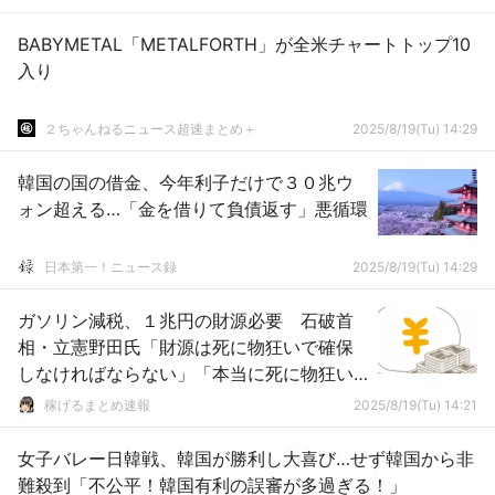
BABYMETAL「METALFORTH」が全米チャートトップ10
入り
２ちゃんねるニュース超速まとめ＋
2025/8/19(Tu) 14:29
韓国の国の借金、今年利子だけで３０兆ウ
ォン超える…「金を借りて負債返す」悪循環
日本第一！ニュース録
2025/8/19(Tu) 14:29
ガソリン減税、１兆円の財源必要 石破首
相・立憲野田氏「財源は死に物狂いで確保
しなければならない」「本当に死に物狂い
で」
稼げるまとめ速報
2025/8/19(Tu) 14:21
女子バレー日韓戦、韓国が勝利し大喜び…せず韓国から非
難殺到「不公平！韓国有利の誤審が多過ぎる！」