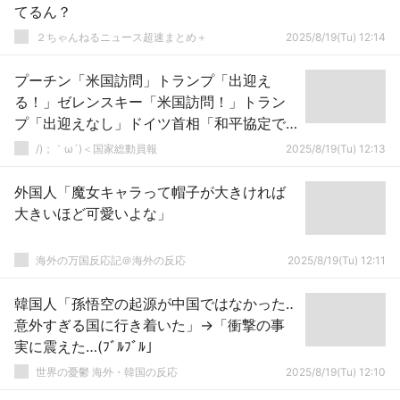
てるん？
２ちゃんねるニュース超速まとめ＋
2025/8/19(Tu) 12:14
プーチン「米国訪問」トランプ「出迎え
る！」ゼレンスキー「米国訪問！」トラン
プ「出迎えなし」ドイツ首相「和平協定で
はなく停戦！」メローニ「天を仰ぐ(動画」
/)；｀ω´)＜国家総動員報
2025/8/19(Tu) 12:13
→
外国人「魔女キャラって帽子が大きければ
大きいほど可愛いよな」
海外の万国反応記＠海外の反応
2025/8/19(Tu) 12:11
韓国人「孫悟空の起源が中国ではなかった‥
意外すぎる国に行き着いた」→「衝撃の事
実に震えた…(ﾌﾞﾙﾌﾞﾙ」
世界の憂鬱 海外・韓国の反応
2025/8/19(Tu) 12:10