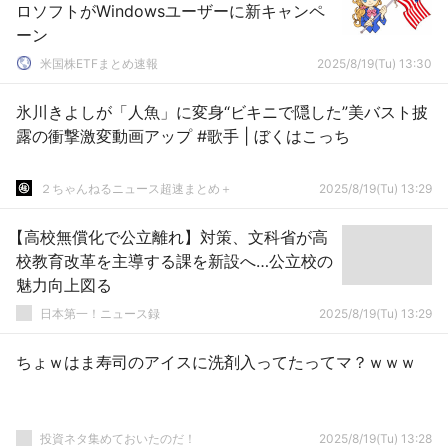
ロソフトがWindowsユーザーに新キャンペ
ーン
米国株ETFまとめ速報
2025/8/19(Tu) 13:30
氷川きよしが「人魚」に変身“ビキニで隠した”美バスト披
露の衝撃激変動画アップ #歌手 | ぼくはこっち
２ちゃんねるニュース超速まとめ＋
2025/8/19(Tu) 13:29
【高校無償化で公立離れ】対策、文科省が高
校教育改革を主導する課を新設へ…公立校の
魅力向上図る
日本第一！ニュース録
2025/8/19(Tu) 13:29
ちょｗはま寿司のアイスに洗剤入ってたってマ？ｗｗｗ
投資ネタ集めておいたのだ！
2025/8/19(Tu) 13:28