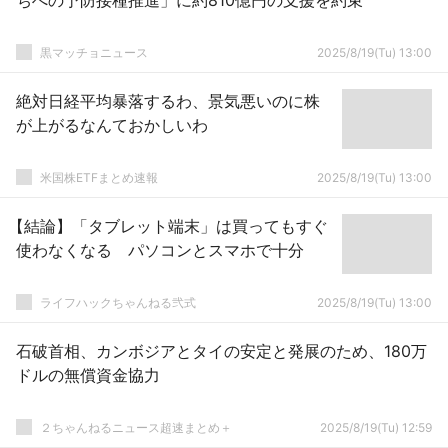
ちへの予防接種推進」に約810億円の支援を約束
黒マッチョニュース
2025/8/19(Tu) 13:00
絶対日経平均暴落するわ、景気悪いのに株
が上がるなんておかしいわ
米国株ETFまとめ速報
2025/8/19(Tu) 13:00
【結論】「タブレット端末」は買ってもすぐ
使わなくなる パソコンとスマホで十分
ライフハックちゃんねる弐式
2025/8/19(Tu) 13:00
石破首相、カンボジアとタイの安定と発展のため、180万
ドルの無償資金協力
２ちゃんねるニュース超速まとめ＋
2025/8/19(Tu) 12:59