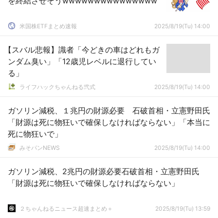
を終結させそうwwwwwwwwwwwwwww
米国株ETFまとめ速報
2025/8/19(Tu) 14:00
【スバル悲報】識者「今どきの車はどれもガ
ンダム臭い」「12歳児レベルに退行してい
る」
ライフハックちゃんねる弐式
2025/8/19(Tu) 14:00
ガソリン減税、１兆円の財源必要 石破首相・立憲野田氏
「財源は死に物狂いで確保しなければならない」「本当に
死に物狂いで」
みそパンNEWS
2025/8/19(Tu) 14:00
ガソリン減税、2兆円の財源必要石破首相・立憲野田氏
「財源は死に物狂いで確保しなければならない」
２ちゃんねるニュース超速まとめ＋
2025/8/19(Tu) 13:59