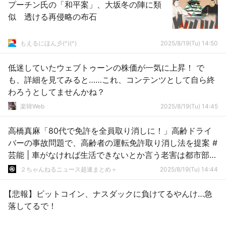
プーチン氏の「和平案」、大坂冬の陣に類
似 透ける再侵略の布石
もえるにほん彡(^)(^)
2025/8/19(Tu) 14:50
低迷していたウェブトゥーンの株価が一気に上昇！ で
も、詳細を見てみると……これ、コンテンツとして自ら終
わろうとしてませんかね？
楽韓Web
2025/8/19(Tu) 14:45
高橋真麻「80代で免許を全員取り消しに！」高齢ドライ
バーの事故問題で、高齢者の運転免許取り消し法を提案 #
芸能 | 車がなければ生活できないとか言う老害は都市部へ
引っ越せよ
２ちゃんねるニュース超速まとめ＋
2025/8/19(Tu) 14:44
【悲報】ビットコイン、ナスダックに負けてるやんけ…急
落してるで！