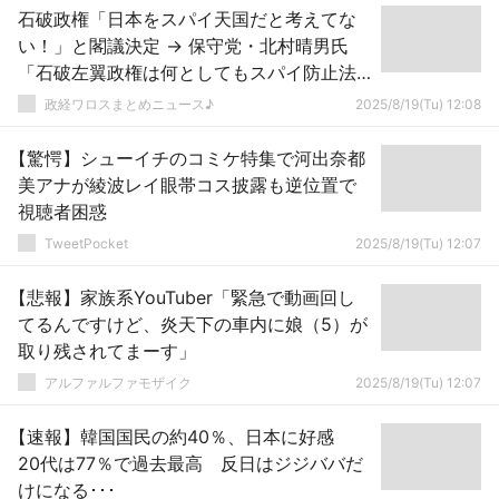
石破政権「日本をスパイ天国だと考えてな
い！」と閣議決定 → 保守党・北村晴男氏
「石破左翼政権は何としてもスパイ防止法
を阻止する構え。こんなものに負けてはい
政経ワロスまとめニュース♪
2025/8/19(Tu) 12:08
けない！」
【驚愕】シューイチのコミケ特集で河出奈都
美アナが綾波レイ眼帯コス披露も逆位置で
視聴者困惑
TweetPocket
2025/8/19(Tu) 12:07
【悲報】家族系YouTuber「緊急で動画回し
てるんですけど、炎天下の車内に娘（5）が
取り残されてまーす」
アルファルファモザイク
2025/8/19(Tu) 12:07
【速報】韓国国民の約40％、日本に好感
20代は77％で過去最高 反日はジジババだ
けになる･･･