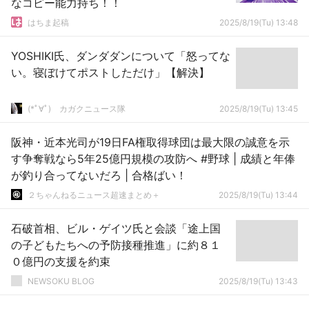
なコピー能力持ち！！
はちま起稿
2025/8/19(Tu) 13:48
YOSHIKI氏、ダンダダンについて「怒ってな
い。寝ぼけてポストしただけ」【解決】
(*ﾟ∀ﾟ)ゞカガクニュース隊
2025/8/19(Tu) 13:45
阪神・近本光司が19日FA権取得球団は最大限の誠意を示
す争奪戦なら5年25億円規模の攻防へ #野球 | 成績と年俸
が釣り合ってないだろ | 合格ばい！
２ちゃんねるニュース超速まとめ＋
2025/8/19(Tu) 13:44
石破首相、ビル・ゲイツ氏と会談「途上国
の子どもたちへの予防接種推進」に約８１
０億円の支援を約束
NEWSOKU BLOG
2025/8/19(Tu) 13:43