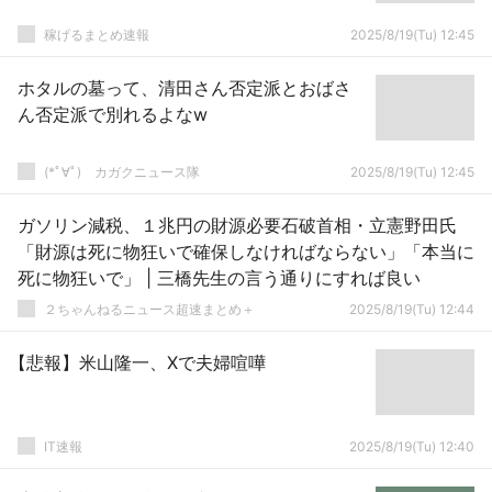
稼げるまとめ速報
2025/8/19(Tu) 12:45
ホタルの墓って、清田さん否定派とおばさ
ん否定派で別れるよなw
(*ﾟ∀ﾟ)ゞカガクニュース隊
2025/8/19(Tu) 12:45
ガソリン減税、１兆円の財源必要石破首相・立憲野田氏
「財源は死に物狂いで確保しなければならない」「本当に
死に物狂いで」 | 三橋先生の言う通りにすれば良い
２ちゃんねるニュース超速まとめ＋
2025/8/19(Tu) 12:44
【悲報】米山隆一、Xで夫婦喧嘩
IT速報
2025/8/19(Tu) 12:40