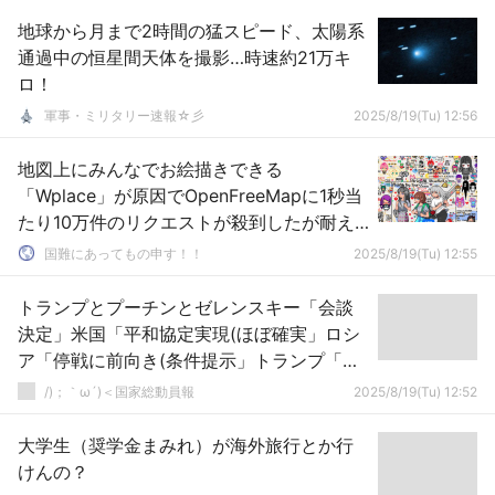
地球から月まで2時間の猛スピード、太陽系
通過中の恒星間天体を撮影…時速約21万キ
ロ！
軍事・ミリタリー速報☆彡
2025/8/19(Tu) 12:56
地図上にみんなでお絵描きできる
「Wplace」が原因でOpenFreeMapに1秒当
たり10万件のリクエストが殺到したが耐え
きることに成功 8/19
国難にあってもの申す！！
2025/8/19(Tu) 12:55
トランプとプーチンとゼレンスキー「会談
決定」米国「平和協定実現(ほぼ確実」ロシ
ア「停戦に前向き(条件提示」トランプ「机
の上に人数分の箱を用意する(画像」→
/)；｀ω´)＜国家総動員報
2025/8/19(Tu) 12:52
大学生（奨学金まみれ）が海外旅行とか行
けんの？