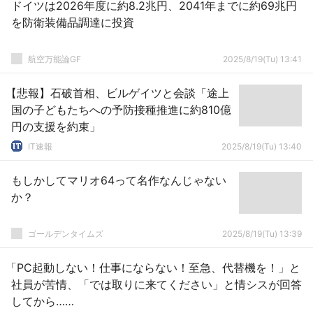
ドイツは2026年度に約8.2兆円、2041年までに約69兆円
を防衛装備品調達に投資
航空万能論GF
2025/8/19(Tu) 13:41
【悲報】石破首相、ビルゲイツと会談「途上
国の子どもたちへの予防接種推進に約810億
円の支援を約束」
IT速報
2025/8/19(Tu) 13:40
もしかしてマリオ64って名作なんじゃない
か？
ゴールデンタイムズ
2025/8/19(Tu) 13:39
「PC起動しない！仕事にならない！至急、代替機を！」と
社員が苦情、「では取りに来てください」と情シスが回答
してから……