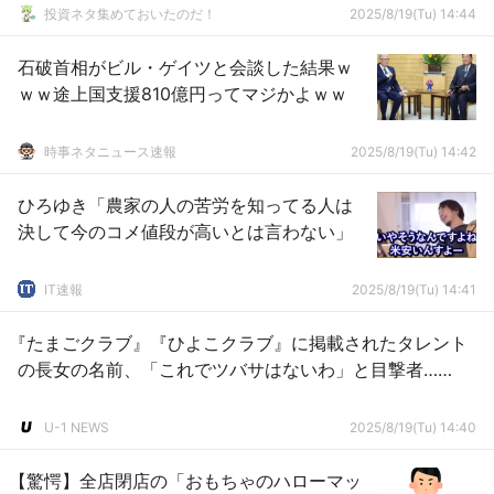
投資ネタ集めておいたのだ！
2025/8/19(Tu) 14:44
石破首相がビル・ゲイツと会談した結果ｗ
ｗｗ途上国支援810億円ってマジかよｗｗ
時事ネタニュース速報
2025/8/19(Tu) 14:42
ひろゆき「農家の人の苦労を知ってる人は
決して今のコメ値段が高いとは言わない」
IT速報
2025/8/19(Tu) 14:41
『たまごクラブ』『ひよこクラブ』に掲載されたタレント
の長女の名前、「これでツバサはないわ」と目撃者……
U-1 NEWS
2025/8/19(Tu) 14:40
【驚愕】全店閉店の「おもちゃのハローマッ