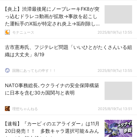
【炎上】渋滞最後尾にノーブレーキFK8が突
っ込むドラレコ動画が拡散→事故を起こし
た運転手のX垢が特定され炎上→垢削除して
逃亡ｗｗｗｗｗ
モナニュース
2025/8/19(Tu) 13:55
古市憲寿氏、フジテレビ問題「いいひとがたくさんいる組
織は大丈夫」8/19
国難にあってもの申す！！
2025/8/19(Tu) 13:55
NATO事務総長､ウクライナの安全保障構築
に日本を含む30カ国関与と表明
理想ちゃんねる
2025/8/19(Tu) 13:51
【速報】『カービィのエアライダー』は11月
20日発売！！ 多数キャラ選択可能＆みん