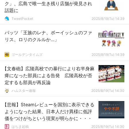
ク」、広島で唯一生き残り店舗が発見され
話題に
TweetPocket
2025/8/19(Tu) 14:39
バッツ「王族のレナ、ボーイッシュのファ
リス、ロリのクルルか…」
ゴールデンタイムズ
2025/8/19(Tu) 14:39
【文春砲】広陵高校での暴行により右半身麻
痺になった部員による告発 広陵高校が否
定するも部員が再反論
ハムスター速報
2025/8/19(Tu) 14:30
【悲報】Steamレビューを国別に表示できる
ようになった結果、日本人だけ異様に低評
価をつけがちという現実が明らかに・・・
はちま起稿
2025/8/19(Tu) 14:30