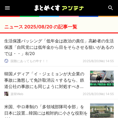
ニュース 2025/08/20 の記事一覧
生活保護バッシング「低年金は政治の責任」高齢者の生活
保護「自民党には低年金から目をそらさせる狙いがあるの
では・・」8/20
国難にあってもの申す！！
2025/8/20(We) 14:55
韓国メディア「イ・ジェミョンが大企業の
事故に激怒して免許取消云々するなら、鉄
道公社の事故にも同じように対処すべき
だ」……どうせ「それはそれ、これはこれ」
楽韓Web
2025/8/20(We) 14:55
で終わりですよ
米国、中ロ牽制の「多領域部隊司令部」を
日本に設置…韓国には相対的に小さな役割を