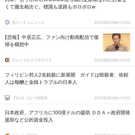
くて撤去相次ぐ。標識も道路もボロボロw
黒マッチョニュース
2025/8/20(We) 14:00
【悲報】中居正広、ファン向け動画配信で復
帰を構想中
アルファルファモザイク
2025/8/20(We) 14:00
フィリピン邦人2名銃殺に新展開 ガイドは暗殺者、依頼
人は報酬と金銭トラブルの日本人
【2ch】コピペ情報局
2025/8/20(We) 14:00
日本政府、アフリカに100億ドルの援助 ＯＤＡ＝政府開発
援助など公的資金投入