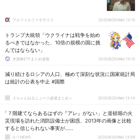
アルファルファモザイク
2025/8/20(We) 13:15
トランプ大統領「ウクライナは戦争を始め
るべきではなかった、10倍の規模の国に挑
んではならない」
米国株ETFまとめ速報
2025/8/20(We) 13:15
減り続けるロシアの人口、極めて深刻な状況に国家統計局
は統計の公表を中止 #国際
２ちゃんねるニュース超速まとめ＋
2025/8/20(We) 13:14
「７階建てならあるはずの『アレ』がない」と道頓堀の火
災現場を訪れた消防設備士が困惑、2013年の画像と比較
すると信じられない事実が……
U-1 NEWS
2025/8/20(We) 13:09