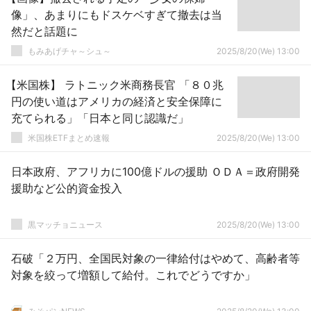
像」、あまりにもドスケベすぎて撤去は当
然だと話題に
もみあげチャ～シュ～
2025/8/20(We) 13:00
【米国株】 ラトニック米商務長官 「８０兆
円の使い道はアメリカの経済と安全保障に
充てられる」「日本と同じ認識だ」
米国株ETFまとめ速報
2025/8/20(We) 13:00
日本政府、アフリカに100億ドルの援助 ＯＤＡ＝政府開発
援助など公的資金投入
黒マッチョニュース
2025/8/20(We) 13:00
石破「２万円、全国民対象の一律給付はやめて、高齢者等
対象を絞って増額して給付。これでどうですか」