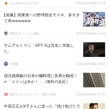
なんJ政治ネタまとめ
2025/8/20(We) 14:43
【画像】関東第一の野球部女子マネ、多すぎ
て草wwwwww
時事ネタニュース速報
2025/8/20(We) 14:42
サムアルトマン「GPT-5は完全に失敗し
た」
IT速報
2025/8/20(We) 14:40
清涼感満載の日本の麺料理に世界が騒然！
←「メインは氷か！」（海外の反応）
海外さんいらっしゃい 海外の反応
2025/8/20(We) 14:40
中居正広がX子さんに送った『焼け焦げたラ