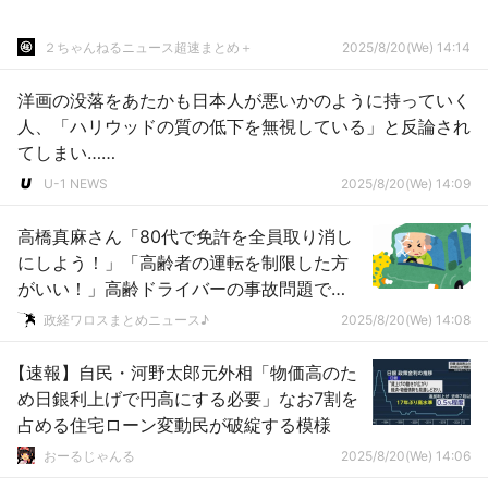
２ちゃんねるニュース超速まとめ＋
2025/8/20(We) 14:14
洋画の没落をあたかも日本人が悪いかのように持っていく
人、「ハリウッドの質の低下を無視している」と反論され
てしまい……
U-1 NEWS
2025/8/20(We) 14:09
高橋真麻さん「80代で免許を全員取り消し
にしよう！」「高齢者の運転を制限した方
がいい！」高齢ドライバーの事故問題で
「新法案」を掲げる ｗｗｗｗｗｗｗｗｗ
政経ワロスまとめニュース♪
2025/8/20(We) 14:08
【速報】自民・河野太郎元外相「物価高のた
め日銀利上げで円高にする必要」なお7割を
占める住宅ローン変動民が破綻する模様
おーるじゃんる
2025/8/20(We) 14:06