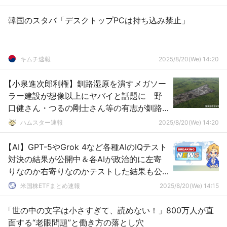
韓国のスタバ「デスクトップPCは持ち込み禁止」
キムチ速報
2025/8/20(We) 14:20
【小泉進次郎利権】釧路湿原を潰すメガソー
ラー建設が想像以上にヤバイと話題に 野
口健さん・つるの剛士さん等の有志が釧路
湿原のメガソーラー現場凸へ
ハムスター速報
2025/8/20(We) 14:20
【AI】GPT-5やGrok 4など各種AIのIQテスト
対決の結果が公開中＆各AIが政治的に左寄
りなのか右寄りなのかテストした結果も公
開中
米国株ETFまとめ速報
2025/8/20(We) 14:15
「世の中の文字は小さすぎて、読めない！」800万人が直
面する“老眼問題”と働き方の落とし穴