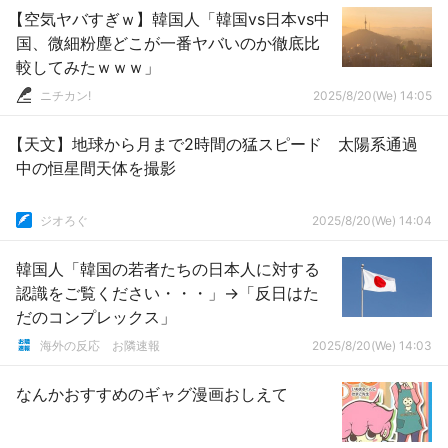
【空気ヤバすぎｗ】韓国人「韓国vs日本vs中
国、微細粉塵どこが一番ヤバいのか徹底比
較してみたｗｗｗ」
ニチカン!
2025/8/20(We) 14:05
【天文】地球から月まで2時間の猛スピード 太陽系通過
中の恒星間天体を撮影
ジオろぐ
2025/8/20(We) 14:04
韓国人「韓国の若者たちの日本人に対する
認識をご覧ください・・・」→「反日はた
だのコンプレックス」
海外の反応 お隣速報
2025/8/20(We) 14:03
なんかおすすめのギャグ漫画おしえて