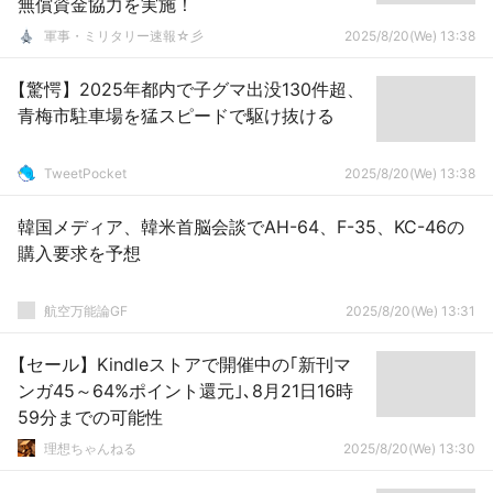
無償資金協力を実施！
軍事・ミリタリー速報☆彡
2025/8/20(We) 13:38
【驚愕】2025年都内で子グマ出没130件超、
青梅市駐車場を猛スピードで駆け抜ける
TweetPocket
2025/8/20(We) 13:38
韓国メディア、韓米首脳会談でAH-64、F-35、KC-46の
購入要求を予想
航空万能論GF
2025/8/20(We) 13:31
【セール】Kindleストアで開催中の｢新刊マ
ンガ45～64%ポイント還元｣､8月21日16時
59分までの可能性
理想ちゃんねる
2025/8/20(We) 13:30