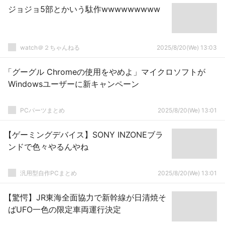
ジョジョ5部とかいう駄作wwwwwwwww
watch＠２ちゃんねる
2025/8/20(We) 13:03
「グーグル Chromeの使用をやめよ」マイクロソフトが
Windowsユーザーに新キャンペーン
PCパーツまとめ
2025/8/20(We) 13:01
【ゲーミングデバイス】SONY INZONEブラ
ンドで色々やるんやね
汎用型自作PCまとめ
2025/8/20(We) 13:01
【驚愕】JR東海全面協力で新幹線が日清焼そ
ばUFO一色の限定車両運行決定