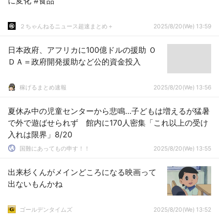
に変化 #食品
２ちゃんねるニュース超速まとめ＋
2025/8/20(We) 13:59
日本政府、アフリカに100億ドルの援助 Ｏ
ＤＡ＝政府開発援助など公的資金投入
稼げるまとめ速報
2025/8/20(We) 13:56
夏休み中の児童センターから悲鳴…子どもは増えるが猛暑
で外で遊ばせられず 館内に170人密集「これ以上の受け
入れは限界」8/20
国難にあってもの申す！！
2025/8/20(We) 13:55
出来杉くんがメインどころになる映画って
出ないもんかね
ゴールデンタイムズ
2025/8/20(We) 13:52