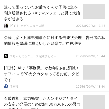
迷って困っていたお爺ちゃんが子供に道を
聞き通報される→Xでマンフェミと男で大論
争が起きる
(*ﾟ∀ﾟ)ゞカガクニュース隊
2025/8/20(We) 13:45
斎藤元彦・兵庫県知事らに対する告発状受理、告発者の私
的情報を県議に漏えいした疑惑で…神戸地検
２ちゃんねるニュース超速まとめ＋
2025/8/20(We) 13:44
【悲報】AIで「事務職」が数年以内に消滅！
オフィスでPCカタカタやってるお前、クビ
です
IT速報
2025/8/20(We) 13:40
石破首相、武力衝突したカンボジアとタイ
の安定と発展のため総額180万米ドルの緊急