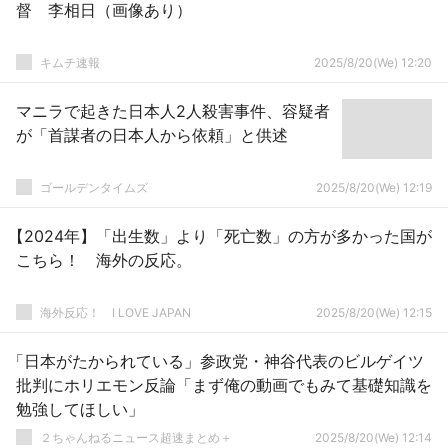
督 李相日（画像あり）
キムチ速報
2025/8/20(We) 12:20
マニラで起きた日本人2人殺害事件、容疑者
が「首謀者の日本人から依頼」と供述
ゴールデンタイムズ
2025/8/20(We) 12:19
【2024年】「出生数」より「死亡数」の方が多かった国が
こちら！ 海外の反応。
海外反応！ I LOVE JAPAN
2025/8/20(We) 12:15
「日本がたかられている」参政党・神谷代表のビルゲイツ
批判にホリエモン反論「まず俺の動画でもみて基礎知識を
勉強してほしい」
２ちゃんねるニュース超速まとめ＋
2025/8/20(We) 12:14