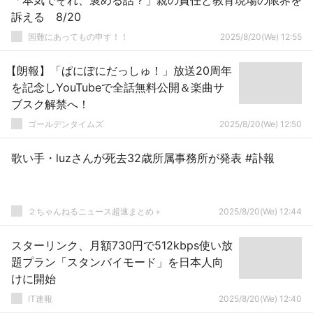
「本気でそれ、褒める話？」親の責任と教育現場の限界を
訴える 8/20
国難にあってもの申す！！
2025/8/20(We) 12:55
【朗報】「ぱにぽにだっしゅ！」放送20周年
を記念しYouTubeで全話無料公開＆楽曲サ
ブスク解禁へ！
ゴールデンタイムズ
2025/8/20(We) 12:50
歌い手・luzさんが死去32歳所属事務所が発表 #訃報
２ちゃんねるニュース超速まとめ＋
2025/8/20(We) 12:44
スターリンク、月額730円で512kbps使い放
題プラン「スタンバイモード」を日本人向
けに開始
IT速報
2025/8/20(We) 12:40