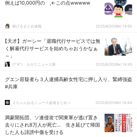
例えば10,000円の ,←この点wwwww
稼げるまとめ速報
2025/8/20(We) 14:50
【天才】ガーシー「退職代行サービスでは無
く解雇代行サービスを始めちゃおうかなぁ
～」
(*ﾟ∀ﾟ)ゞカガクニュース隊
2025/8/20(We) 14:45
グエン容疑者ら３人逮捕高齢女性宅に押し入り、緊縛強盗
#兵庫
２ちゃんねるニュース超速まとめ＋
2025/8/20(We) 14:44
満蒙開拓団、ソ連侵攻で関東軍が逃げ置き
去りにされ8万人が死亡… 生き延びて帰国
した人も誹謗中傷を受ける