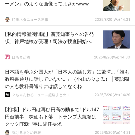
ーメン』のような画像ってまさかwww
時事ネタニュース速報
2025/8/20(We) 14:31
【私的情報漏洩問題】斎藤知事らへの告発
状、神戸地検が受理！司法が捜査開始へ
はちま起稿
2025/8/20(We) 14:30
日本語を学ぶ外国人が「日本人の話し方」に驚愕…「誰も
教科書通りに話していない…」（小山のぶよ氏） | 英語圏
の人も教科書通りには話してなくね
２ちゃんねるニュース超速まとめ＋
2025/8/20(We) 14:29
【相場】ドル円は再び円高の動きで1ドル147
円台前半 株価も下落 トランプ大統領は
クックFRB理事に辞任要求
稼げるまとめ速報
2025/8/20(We) 14:21