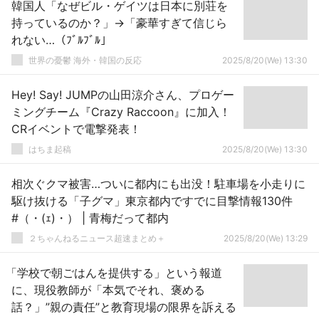
韓国人「なぜビル・ゲイツは日本に別荘を
持っているのか？」→「豪華すぎて信じら
れない…（ﾌﾞﾙﾌﾞﾙ」
世界の憂鬱 海外・韓国の反応
2025/8/20(We) 13:30
Hey! Say! JUMPの山田涼介さん、プロゲー
ミングチーム『Crazy Raccoon』に加入！
CRイベントで電撃発表！
はちま起稿
2025/8/20(We) 13:30
相次ぐクマ被害…ついに都内にも出没！駐車場を小走りに
駆け抜ける「子グマ」東京都内ですでに目撃情報130件
#（・(ｪ)・） | 青梅だって都内
２ちゃんねるニュース超速まとめ＋
2025/8/20(We) 13:29
「学校で朝ごはんを提供する」という報道
に、現役教師が「本気でそれ、褒める
話？」”親の責任”と教育現場の限界を訴える