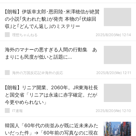
【朗報】伊坂幸太郎･恩田陸･米澤穂信が絶賛
の小説｢失われた貌｣が発売 本物の｢伏線回
収｣と｢どんでん返し｣のミステリー
理想ちゃんねる
2025/8/20(We) 12:14
海外のマナーの悪すぎる人間の行動集 あ
まりにも民度が低いと話題に…
海外の万国反応記＠海外の反応
2025/8/20(We) 12:11
【朗報】リニア開業、2060年。JR東海社長
と国交省「リニアは永遠に赤字確定。だが
今更やめられない」
IT速報
2025/8/20(We) 12:10
韓国人「60年代の街並みが既に近未来みた
いだった件」→「60年前の写真なのに現在