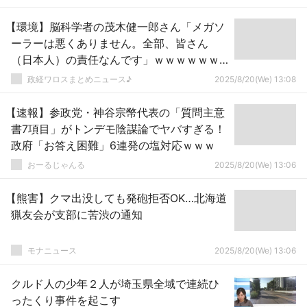
【環境】脳科学者の茂木健一郎さん「メガソ
ーラーは悪くありません。全部、皆さん
（日本人）の責任なんです」ｗｗｗｗｗｗ
ｗｗｗｗｗｗｗｗｗｗｗｗｗ
政経ワロスまとめニュース♪
2025/8/20(We) 13:08
【速報】参政党・神谷宗幣代表の「質問主意
書7項目」がトンデモ陰謀論でヤバすぎる！
政府「お答え困難」6連発の塩対応ｗｗｗ
おーるじゃんる
2025/8/20(We) 13:06
【熊害】クマ出没しても発砲拒否OK…北海道
猟友会が支部に苦渋の通知
モナニュース
2025/8/20(We) 13:06
クルド人の少年２人が埼玉県全域で連続ひ
ったくり事件を起こす