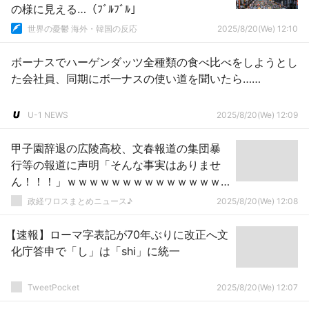
の様に見える…（ﾌﾞﾙﾌﾞﾙ」
世界の憂鬱 海外・韓国の反応
2025/8/20(We) 12:10
ボーナスでハーゲンダッツ全種類の食べ比べをしようとし
た会社員、同期にボ一ナスの使い道を聞いたら……
U-1 NEWS
2025/8/20(We) 12:09
甲子園辞退の広陵高校、文春報道の集団暴
行等の報道に声明「そんな事実はありませ
ん！！！」ｗｗｗｗｗｗｗｗｗｗｗｗｗｗ
ｗｗｗ
政経ワロスまとめニュース♪
2025/8/20(We) 12:08
【速報】ローマ字表記が70年ぶりに改正へ文
化庁答申で「し」は「shi」に統一
TweetPocket
2025/8/20(We) 12:07