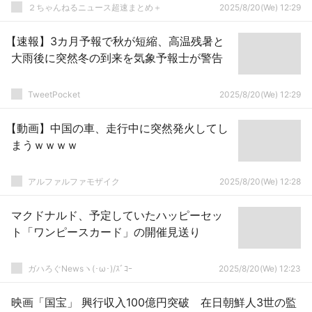
ｬｶﾞﾁｬ」
２ちゃんねるニュース超速まとめ＋
2025/8/20(We) 12:29
【速報】3カ月予報で秋が短縮、高温残暑と
大雨後に突然冬の到来を気象予報士が警告
TweetPocket
2025/8/20(We) 12:29
【動画】中国の車、走行中に突然発火してし
まうｗｗｗｗ
アルファルファモザイク
2025/8/20(We) 12:28
マクドナルド、予定していたハッピーセッ
ト「ワンピースカード」の開催見送り
ガハろぐNewsヽ(･ω･)/ｽﾞｺｰ
2025/8/20(We) 12:23
映画「国宝」 興行収入100億円突破 在日朝鮮人3世の監