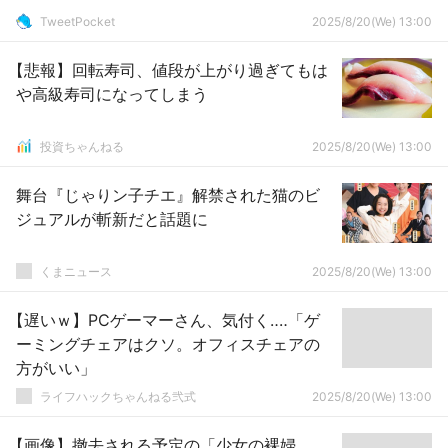
TweetPocket
2025/8/20(We) 13:00
【悲報】回転寿司、値段が上がり過ぎてもは
や高級寿司になってしまう
投資ちゃんねる
2025/8/20(We) 13:00
舞台『じゃりン子チエ』解禁された猫のビ
ジュアルが斬新だと話題に
くまニュース
2025/8/20(We) 13:00
【遅いｗ】PCゲーマーさん、気付く‥‥「ゲ
ーミングチェアはクソ。オフィスチェアの
方がいい」
ライフハックちゃんねる弐式
2025/8/20(We) 13:00
【画像】撤去される予定の「少女の裸婦