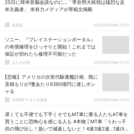
25日に韓米首脳会談なのに…「李在明大統領は猛烈な反
米主義者」 米有力メディアが寄稿文掲載
脱亜論
2025/8/20(We) 12:30
ソニー、『プレイステーションポータル』
の有償修理をひっそりと開始！これまでは
保証が切れたら修理不可能だった
はちま起稿
2025/8/20(We) 12:30
【悲報】アメリカの次世代駆逐艦計画、既に
見積もりが1隻あたり6380億円に達しポシ
ャる
米国株ETFまとめ速報
2025/8/20(We) 12:30
遅くても不便でも下手くそでもMT車に乗る人たちAT車を
買うことに恐怖心を感じる人も #本物 | MT車「うわっ子
供の飛び出し！急いで減速しないと！4速3速2速…1速(ｶﾞﾁ