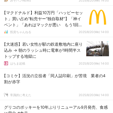
みそパンNEWS
2025/8/20(We) 14:00
【マクドナルド】利益10万円「ハッピーセッ
ト」買い占め“転売ヤー”独自取材”】「神イ
ベント」「あれはマックが悪い もう1回や
って」
投資ちゃんねる
2025/8/20(We) 14:00
【大迷惑】若い女性が駅の鉄道敷地内に座り
込み → 朝のラッシュ時に電車が1時間半ス
トップする地獄に
はちま起稿
2025/8/20(We) 14:00
【コミケ】活況の立役者「同人誌印刷」が苦境 業者の4
割が赤字
常識的に考えた
2025/8/20(We) 14:00
グリコのポッキーを10年ぶりリニューアル9月発売、食感