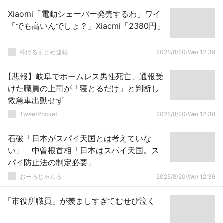
Xiaomi「電動シェーバー発売するわ」ワイ
「でも高いんでしょ？」Xiaomi「2380円」
稼げるまとめ速報
2025/8/20(We) 12:39
【悲報】岐阜でホームレス男性死亡、通報受
けた職員の上司が「寝とるだけ」と判断し
救急車出動せず
TweetPocket
2025/8/20(We) 12:38
石破「日本がスパイ天国とは考えていな
い」 中曽根首相「日本はスパイ天国。ス
パイ防止法の制定必要」
おーるじゃんる
2025/8/20(We) 12:36
「市役所職員」が羨ましすぎてむせび泣く