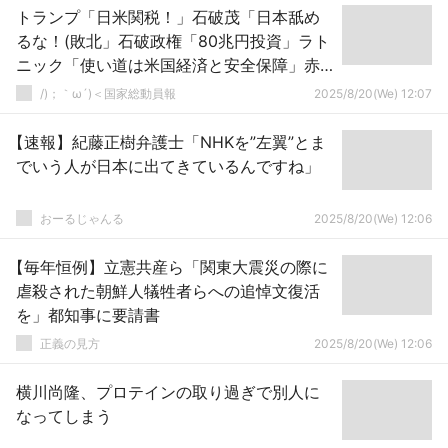
トランプ「日米関税！」石破茂「日本舐め
るな！(敗北」石破政権「80兆円投資」ラト
ニック「使い道は米国経済と安全保障」赤
沢大臣「国売ったと勘違いするな！」→
/)；｀ω´)＜国家総動員報
2025/8/20(We) 12:07
【速報】紀藤正樹弁護士「NHKを”左翼”とま
でいう人が日本に出てきているんですね」
おーるじゃんる
2025/8/20(We) 12:06
【毎年恒例】立憲共産ら「関東大震災の際に
虐殺された朝鮮人犠牲者らへの追悼文復活
を」都知事に要請書
正義の見方
2025/8/20(We) 12:06
横川尚隆、プロテインの取り過ぎで別人に
なってしまう