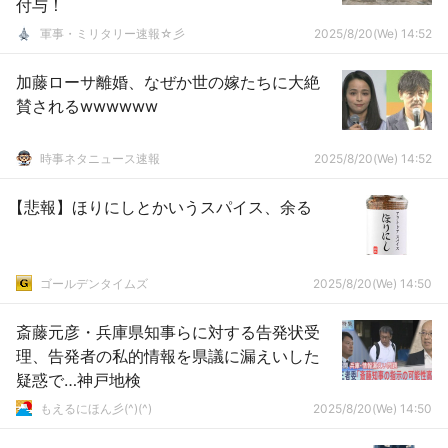
付与！
軍事・ミリタリー速報☆彡
2025/8/20(We) 14:52
加藤ローサ離婚、なぜか世の嫁たちに大絶
賛されるwwwwww
時事ネタニュース速報
2025/8/20(We) 14:52
【悲報】ほりにしとかいうスパイス、余る
ゴールデンタイムズ
2025/8/20(We) 14:50
斎藤元彦・兵庫県知事らに対する告発状受
理、告発者の私的情報を県議に漏えいした
疑惑で…神戸地検
もえるにほん彡(^)(^)
2025/8/20(We) 14:50