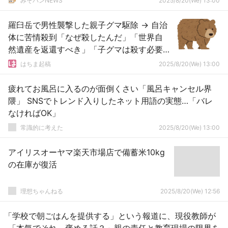
みそパンNEWS
2025/8/20(We) 13:00
羅臼岳で男性襲撃した親子グマ駆除 → 自治
体に苦情殺到「なぜ殺したんだ」「世界自
然遺産を返還すべき」「子グマは殺す必要
がない」
はちま起稿
2025/8/20(We) 13:00
疲れてお風呂に入るのが面倒くさい「風呂キャンセル界
隈」 SNSでトレンド入りしたネット用語の実態…「バレ
なければOK」
常識的に考えた
2025/8/20(We) 13:00
アイリスオーヤマ楽天市場店で備蓄米10kg
の在庫が復活
理想ちゃんねる
2025/8/20(We) 12:56
「学校で朝ごはんを提供する」という報道に、現役教師が