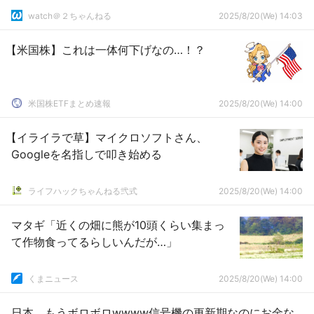
watch＠２ちゃんねる
2025/8/20(We) 14:03
【米国株】これは一体何下げなの…！？
米国株ETFまとめ速報
2025/8/20(We) 14:00
【イライラで草】マイクロソフトさん、
Googleを名指しで叩き始める
ライフハックちゃんねる弐式
2025/8/20(We) 14:00
マタギ「近くの畑に熊が10頭くらい集まっ
て作物食ってるらしいんだが…」
くまニュース
2025/8/20(We) 14:00
日本、もうボロボロwwww信号機の更新期なのにお金な