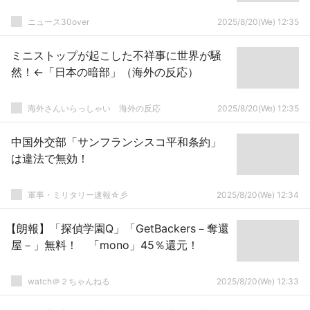
ニュース30over
2025/8/20(We) 12:35
ミニストップが起こした不祥事に世界が騒
然！←「日本の暗部」（海外の反応）
海外さんいらっしゃい 海外の反応
2025/8/20(We) 12:35
中国外交部「サンフランシスコ平和条約」
は違法で無効！
軍事・ミリタリー速報☆彡
2025/8/20(We) 12:34
【朗報】「探偵学園Q」「GetBackers－奪還
屋－」無料！ 「mono」45％還元！
watch＠２ちゃんねる
2025/8/20(We) 12:33