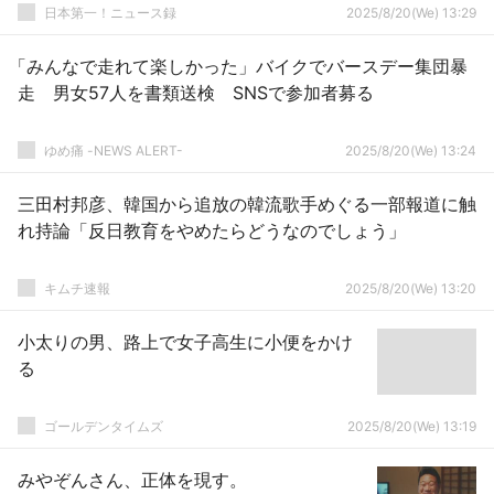
日本第一！ニュース録
2025/8/20(We) 13:29
「みんなで走れて楽しかった」バイクでバースデー集団暴
走 男女57人を書類送検 SNSで参加者募る
ゆめ痛 -NEWS ALERT-
2025/8/20(We) 13:24
三田村邦彦、韓国から追放の韓流歌手めぐる一部報道に触
れ持論「反日教育をやめたらどうなのでしょう」
キムチ速報
2025/8/20(We) 13:20
小太りの男、路上で女子高生に小便をかけ
る
ゴールデンタイムズ
2025/8/20(We) 13:19
みやぞんさん、正体を現す。