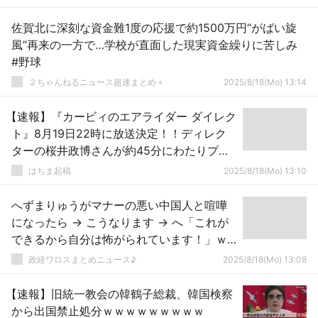
佐賀北に深刻な資金難1度の応援で約1500万円“がばい旋
風”再来の一方で…学校が直面した現実資金繰りに苦しみ
#野球
２ちゃんねるニュース超速まとめ＋
2025/8/18(Mo) 13:14
【速報】『カービィのエアライダー ダイレク
ト』8月19日22時に放送決定！！ディレク
ターの桜井政博さんが約45分にわたりプレ
ゼン
はちま起稿
2025/8/18(Mo) 13:10
へずまりゅうがマナーの悪い中国人と喧嘩
になったら → こうなります → へ「これが
できるから自分は怖がられています！」ｗ
ｗｗｗｗｗｗｗｗｗｗｗｗｗｗｗｗｗ
政経ワロスまとめニュース♪
2025/8/18(Mo) 13:08
【速報】旧統一教会の韓鶴子総裁、韓国検察
から出国禁止処分ｗｗｗｗｗｗｗｗｗ