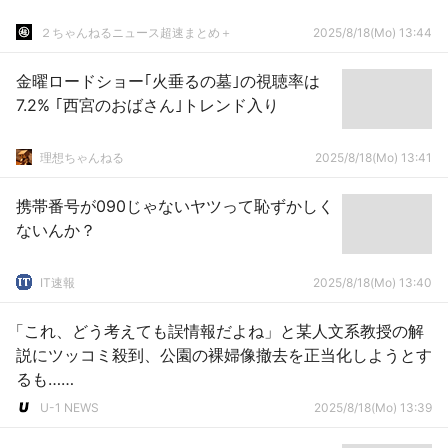
２ちゃんねるニュース超速まとめ＋
2025/8/18(Mo) 13:44
金曜ロードショー｢火垂るの墓｣の視聴率は
7.2% ｢西宮のおばさん｣トレンド入り
理想ちゃんねる
2025/8/18(Mo) 13:41
携帯番号が090じゃないヤツって恥ずかしく
ないんか？
IT速報
2025/8/18(Mo) 13:40
「これ、どう考えても誤情報だよね」と某人文系教授の解
説にツッコミ殺到、公園の裸婦像撤去を正当化しようとす
るも……
U-1 NEWS
2025/8/18(Mo) 13:39