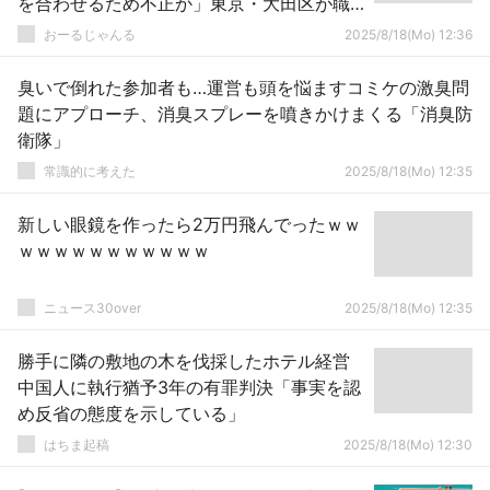
を合わせるため不正か」東京・大田区が職
員を警視庁に告発
おーるじゃんる
2025/8/18(Mo) 12:36
臭いで倒れた参加者も…運営も頭を悩ますコミケの激臭問
題にアプローチ、消臭スプレーを噴きかけまくる「消臭防
衛隊」
常識的に考えた
2025/8/18(Mo) 12:35
新しい眼鏡を作ったら2万円飛んでったｗｗ
ｗｗｗｗｗｗｗｗｗｗｗ
ニュース30over
2025/8/18(Mo) 12:35
勝手に隣の敷地の木を伐採したホテル経営
中国人に執行猶予3年の有罪判決「事実を認
め反省の態度を示している」
はちま起稿
2025/8/18(Mo) 12:30