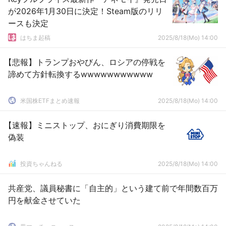
が2026年1月30日に決定！Steam版のリリ
ースも決定
はちま起稿
2025/8/18(Mo) 14:00
【悲報】トランプおやびん、ロシアの停戦を
諦めて方針転換するwwwwwwwwwww
米国株ETFまとめ速報
2025/8/18(Mo) 14:00
【速報】ミニストップ、おにぎり消費期限を
偽装
投資ちゃんねる
2025/8/18(Mo) 14:00
共産党、議員秘書に「自主的」という建て前で年間数百万
円を献金させていた