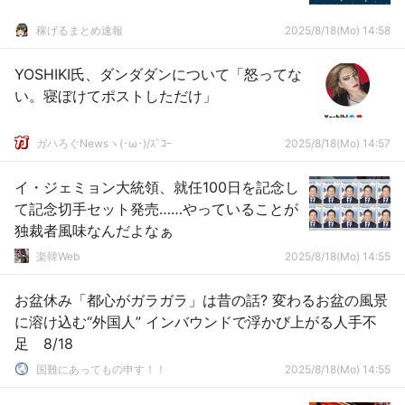
稼げるまとめ速報
2025/8/18(Mo) 14:58
YOSHIKI氏、ダンダダンについて「怒ってな
い。寝ぼけてポストしただけ」
ガハろぐNewsヽ(･ω･)/ｽﾞｺｰ
2025/8/18(Mo) 14:57
イ・ジェミョン大統領、就任100日を記念し
て記念切手セット発売……やっていることが
独裁者風味なんだよなぁ
楽韓Web
2025/8/18(Mo) 14:55
お盆休み「都心がガラガラ」は昔の話? 変わるお盆の風景
に溶け込む“外国人” インバウンドで浮かび上がる人手不
足 8/18
国難にあってもの申す！！
2025/8/18(Mo) 14:55