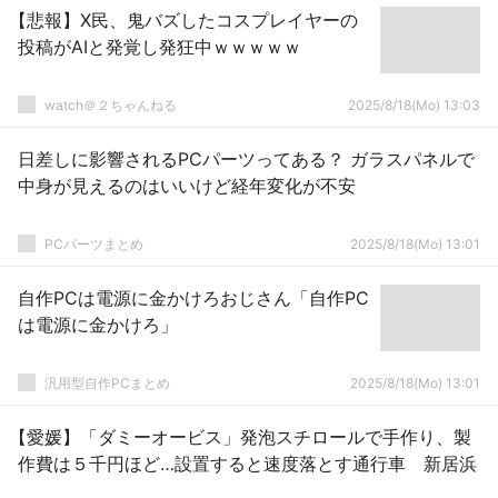
【悲報】X民、鬼バズしたコスプレイヤーの
投稿がAIと発覚し発狂中ｗｗｗｗｗ
watch＠２ちゃんねる
2025/8/18(Mo) 13:03
日差しに影響されるPCパーツってある？ ガラスパネルで
中身が見えるのはいいけど経年変化が不安
PCパーツまとめ
2025/8/18(Mo) 13:01
自作PCは電源に金かけろおじさん「自作PC
は電源に金かけろ」
汎用型自作PCまとめ
2025/8/18(Mo) 13:01
【愛媛】「ダミーオービス」発泡スチロールで手作り、製
作費は５千円ほど…設置すると速度落とす通行車 新居浜