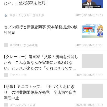
たい」…歴史認識を批判！
軍事・ミリタリー速報☆彡
2025/8/18(Mo) 13:19
セブン銀行と伊藤忠商事 資本業務提携の検
討開始
米国株ETFまとめ速報
2025/8/18(Mo) 13:15
【クレーマー】漫画家「父娘の漫画を公開し
たら『こんな娘なんか実際にいるわけな
い』とレスが来たので『それはそうです
ね、創作ですからね』と返したら…」
モナニュース
2025/8/18(Mo) 13:15
【悲報】ミニストップ、「手づくりおにぎ
り」の消費期限偽装が発覚 全店舗で店内
調理中止
ゴールデンタイムズ
2025/8/18(Mo) 13:15