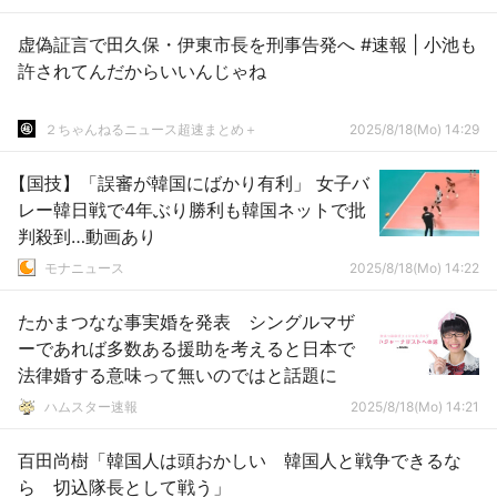
虚偽証言で田久保・伊東市長を刑事告発へ #速報 | 小池も
許されてんだからいいんじゃね
２ちゃんねるニュース超速まとめ＋
2025/8/18(Mo) 14:29
【国技】「誤審が韓国にばかり有利」 女子バ
レー韓日戦で4年ぶり勝利も韓国ネットで批
判殺到…動画あり
モナニュース
2025/8/18(Mo) 14:22
たかまつなな事実婚を発表 シングルマザ
ーであれば多数ある援助を考えると日本で
法律婚する意味って無いのではと話題に
ハムスター速報
2025/8/18(Mo) 14:21
百田尚樹「韓国人は頭おかしい 韓国人と戦争できるな
ら 切込隊長として戦う」