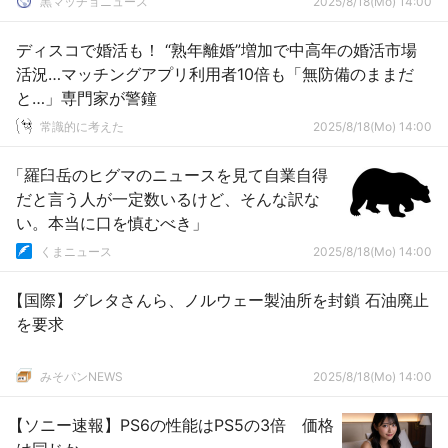
黒マッチョニュース
2025/8/18(Mo) 14:00
ディスコで婚活も！ “熟年離婚”増加で中高年の婚活市場
活況…マッチングアプリ利用者10倍も「無防備のままだ
と…」専門家が警鐘
常識的に考えた
2025/8/18(Mo) 14:00
「羅臼岳のヒグマのニュースを見て自業自得
だと言う人が一定数いるけど、そんな訳な
い。本当に口を慎むべき」
くまニュース
2025/8/18(Mo) 14:00
【国際】グレタさんら、ノルウェー製油所を封鎖 石油廃止
を要求
みそパンNEWS
2025/8/18(Mo) 14:00
【ソニー速報】PS6の性能はPS5の3倍 価格