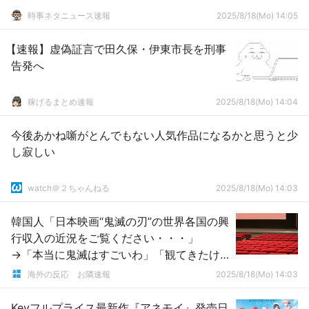
時事ネタニュース速報
2025/8/18(Mo) 14:05
【速報】虚偽証言で田久保・伊東市長を刑事
告発へ
稼げるまとめ速報
2025/8/18(Mo) 14:04
今後あかね噺がとんでもない人気作品になるかと思うと少
し寂しい
watch＠２ちゃんねる
2025/8/18(Mo) 14:03
韓国人「日本映画“鬼滅の刃”の世界各国の興
行収入の近況をご覧ください・・・」
→「本当に鬼滅はすごいわ」「観てきたけ
どただただレベルが違ったよ」
海外の反応 お隣速報
2025/8/18(Mo) 14:03
Keyフルプライス最新作『アネモイ』発売日