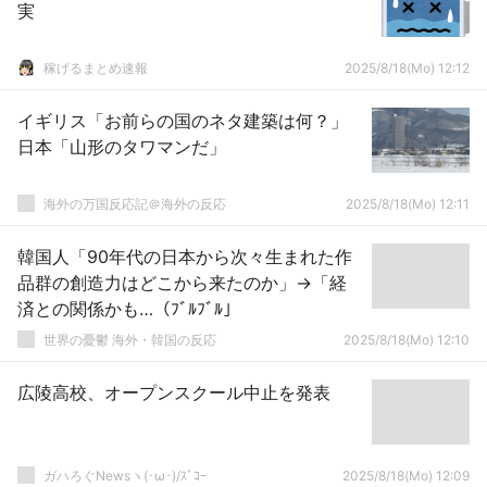
実
稼げるまとめ速報
2025/8/18(Mo) 12:12
イギリス「お前らの国のネタ建築は何？」
日本「山形のタワマンだ」
海外の万国反応記＠海外の反応
2025/8/18(Mo) 12:11
韓国人「90年代の日本から次々生まれた作
品群の創造力はどこから来たのか」→「経
済との関係かも…（ﾌﾞﾙﾌﾞﾙ」
世界の憂鬱 海外・韓国の反応
2025/8/18(Mo) 12:10
広陵高校、オープンスクール中止を発表
ガハろぐNewsヽ(･ω･)/ｽﾞｺｰ
2025/8/18(Mo) 12:09