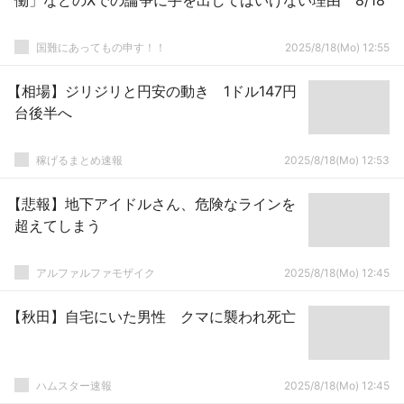
働」などのXでの論争に手を出してはいけない理由 8/18
国難にあってもの申す！！
2025/8/18(Mo) 12:55
【相場】ジリジリと円安の動き 1ドル147円
台後半へ
稼げるまとめ速報
2025/8/18(Mo) 12:53
【悲報】地下アイドルさん、危険なラインを
超えてしまう
アルファルファモザイク
2025/8/18(Mo) 12:45
【秋田】自宅にいた男性 クマに襲われ死亡
ハムスター速報
2025/8/18(Mo) 12:45