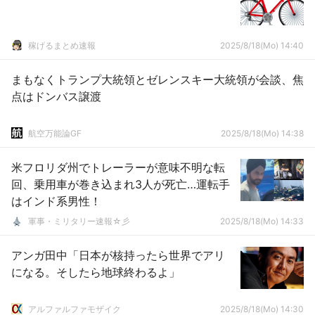
稼げるまとめ速報
2025/8/18(Mo) 14:40
まもなくトランプ大統領とゼレンスキー大統領が会談、焦
点はドンバス譲渡
航空万能論GF
2025/8/18(Mo) 14:38
米フロリダ州でトレーラーが意味不明な転
回、乗用車が巻き込まれ3人が死亡…運転手
はインド系男性！
軍事・ミリタリー速報☆彡
2025/8/18(Mo) 14:33
アンガ田中「日本が核持ったら世界でアリ
になる。そしたら地球終わるよ」
アルファルファモザイク
2025/8/18(Mo) 14:30