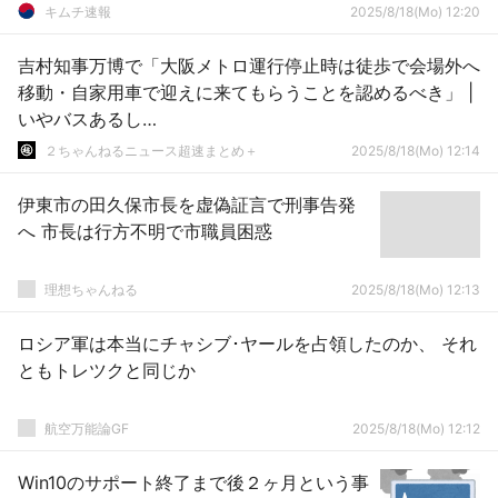
キムチ速報
2025/8/18(Mo) 12:20
吉村知事万博で「大阪メトロ運行停止時は徒歩で会場外へ
移動・自家用車で迎えに来てもらうことを認めるべき」 |
いやバスあるし…
２ちゃんねるニュース超速まとめ＋
2025/8/18(Mo) 12:14
伊東市の田久保市長を虚偽証言で刑事告発
へ 市長は行方不明で市職員困惑
理想ちゃんねる
2025/8/18(Mo) 12:13
ロシア軍は本当にチャシブ･ヤールを占領したのか、 それ
ともトレツクと同じか
航空万能論GF
2025/8/18(Mo) 12:12
Win10のサポート終了まで後２ヶ月という事