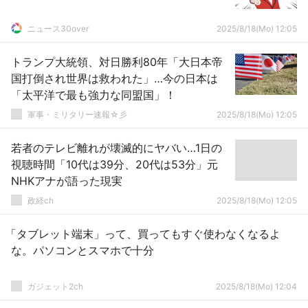
ニュース30over
2025/8/18(Mo) 12:05
トランプ大統領、対日勝利80年「大日本帝
国打倒され世界は救われた」…今の日本は
「太平洋で最も強力な同盟国」！
軍事・ミリタリー速報☆彡
2025/8/18(Mo) 12:05
若者のテレビ離れが壊滅的にヤバい…1日の
視聴時間「10代は39分、20代は53分」元
NHKアナが語った現実
政経ch
2025/8/18(Mo) 12:05
「タブレット端末」って、買ってもすぐ使わなくなるよ
な。パソコンとスマホで十分
ガジェット2ch
2025/8/18(Mo) 12:04