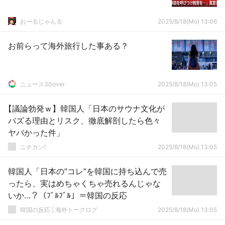
おーるじゃんる
2025/8/18(Mo) 13:06
お前らって海外旅行した事ある？
ニュース30over
2025/8/18(Mo) 13:05
【議論勃発ｗ】韓国人「日本のサウナ文化が
バズる理由とリスク、徹底解剖したら色々
ヤバかった件」
ニチカン!
2025/8/18(Mo) 13:05
韓国人「日本の”コレ”を韓国に持ち込んで売
ったら、実はめちゃくちゃ売れるんじゃな
いか…？（ﾌﾞﾙﾌﾞﾙ」＝韓国の反応
韓国の反応 | 海外トークログ
2025/8/18(Mo) 13:05