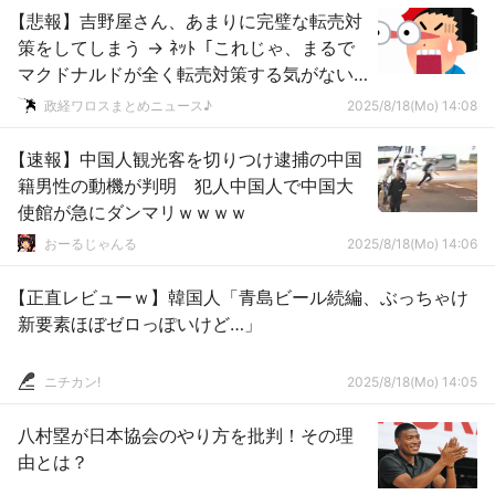
【悲報】吉野屋さん、あまりに完璧な転売対
策をしてしまう → ﾈｯﾄ「これじゃ、まるで
マクドナルドが全く転売対策する気がない
みたい…」ｗｗｗｗｗｗｗｗｗｗｗｗｗｗｗ
政経ワロスまとめニュース♪
2025/8/18(Mo) 14:08
【速報】中国人観光客を切りつけ逮捕の中国
籍男性の動機が判明 犯人中国人で中国大
使館が急にダンマリｗｗｗｗ
おーるじゃんる
2025/8/18(Mo) 14:06
【正直レビューｗ】韓国人「青島ビール続編、ぶっちゃけ
新要素ほぼゼロっぽいけど…」
ニチカン!
2025/8/18(Mo) 14:05
八村塁が日本協会のやり方を批判！その理
由とは？