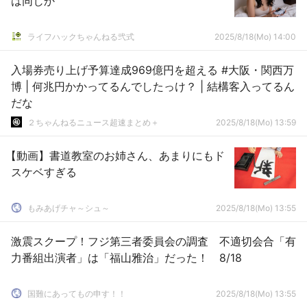
は同じか
ライフハックちゃんねる弐式
2025/8/18(Mo) 14:00
入場券売り上げ予算達成969億円を超える #大阪・関西万
博 | 何兆円かかってるんでしたっけ？ | 結構客入ってるん
だな
２ちゃんねるニュース超速まとめ＋
2025/8/18(Mo) 13:59
【動画】書道教室のお姉さん、あまりにもド
スケベすぎる
もみあげチャ～シュ～
2025/8/18(Mo) 13:55
激震スクープ！フジ第三者委員会の調査 不適切会合「有
力番組出演者」は「福山雅治」だった！ 8/18
国難にあってもの申す！！
2025/8/18(Mo) 13:55