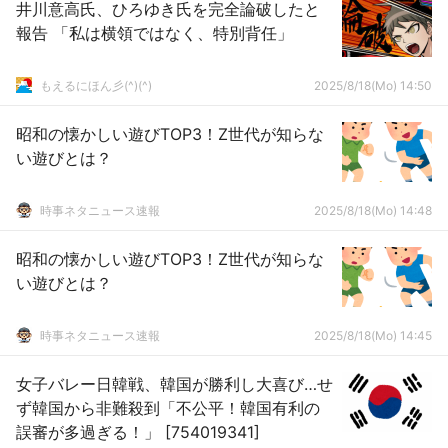
井川意高氏、ひろゆき氏を完全論破したと
報告 「私は横領ではなく、特別背任」
もえるにほん彡(^)(^)
2025/8/18(Mo) 14:50
昭和の懐かしい遊びTOP3！Z世代が知らな
い遊びとは？
時事ネタニュース速報
2025/8/18(Mo) 14:48
昭和の懐かしい遊びTOP3！Z世代が知らな
い遊びとは？
時事ネタニュース速報
2025/8/18(Mo) 14:45
女子バレー日韓戦、韓国が勝利し大喜び…せ
ず韓国から非難殺到「不公平！韓国有利の
誤審が多過ぎる！」 [754019341]