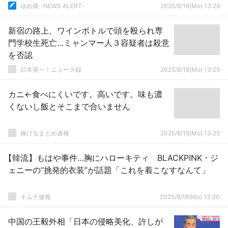
ゆめ痛 -NEWS ALERT-
2025/8/18(Mo) 13:29
新宿の路上、ワインボトルで頭を殴られ専
門学校生死亡…ミャンマー人３容疑者は殺意
を否認
日本第一！ニュース録
2025/8/18(Mo) 13:29
カニ←食べにくいです。高いです。味も濃
くないし飯とそこまで合いません
稼げるまとめ速報
2025/8/18(Mo) 13:25
【韓流】もはや事件…胸にハローキティ BLACKPINK・ジ
ェニーの“挑発的衣装”が話題「これを着こなすなんて」
キムチ速報
2025/8/18(Mo) 13:20
中国の王毅外相「日本の侵略美化、許しが