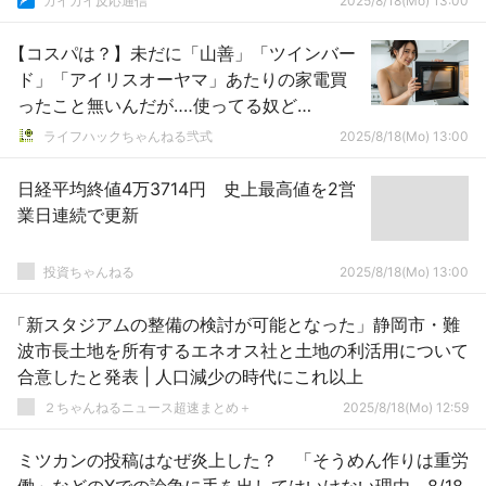
カイカイ反応通信
2025/8/18(Mo) 13:00
【コスパは？】未だに「山善」「ツインバー
ド」「アイリスオーヤマ」あたりの家電買
ったこと無いんだが‥‥使ってる奴ど
う？？？？？
ライフハックちゃんねる弐式
2025/8/18(Mo) 13:00
日経平均終値4万3714円 史上最高値を2営
業日連続で更新
投資ちゃんねる
2025/8/18(Mo) 13:00
「新スタジアムの整備の検討が可能となった」静岡市・難
波市長土地を所有するエネオス社と土地の利活用について
合意したと発表 | 人口減少の時代にこれ以上
２ちゃんねるニュース超速まとめ＋
2025/8/18(Mo) 12:59
ミツカンの投稿はなぜ炎上した？ 「そうめん作りは重労