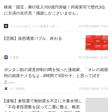
映画「国宝」興行収入100億円突破！邦画実写で歴代3位
に主演の吉沢亮「感謝しかございません」
２ちゃんねるニュース超速まとめ＋
2025/8/18(Mo) 12:44
【悲報】仮想通貨バブル、終わる
IT速報
2025/8/18(Mo) 12:40
ボンタン飴の尿意抑制の噂を知った漫画家、「オレの就寝
時の頻尿ナメるなよ…8時間で3回やぞ」と思って試す
と……
U-1 NEWS
2025/8/18(Mo) 12:39
【速報】参院選で無効票を不正に大量水増し
「不在者投票数を誤って二重に数え、帳尻