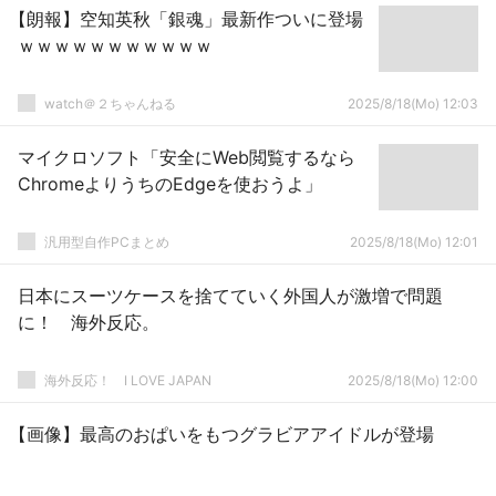
【朗報】空知英秋「銀魂」最新作ついに登場
ｗｗｗｗｗｗｗｗｗｗｗ
watch＠２ちゃんねる
2025/8/18(Mo) 12:03
マイクロソフト「安全にWeb閲覧するなら
ChromeよりうちのEdgeを使おうよ」
汎用型自作PCまとめ
2025/8/18(Mo) 12:01
日本にスーツケースを捨てていく外国人が激増で問題
に！ 海外反応。
海外反応！ I LOVE JAPAN
2025/8/18(Mo) 12:00
【画像】最高のおぱいをもつグラビアアイドルが登場