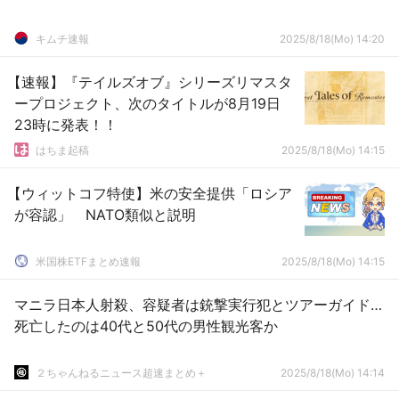
キムチ速報
2025/8/18(Mo) 14:20
【速報】『テイルズオブ』シリーズリマスタ
ープロジェクト、次のタイトルが8月19日
23時に発表！！
はちま起稿
2025/8/18(Mo) 14:15
【ウィットコフ特使】米の安全提供「ロシア
が容認」 NATO類似と説明
米国株ETFまとめ速報
2025/8/18(Mo) 14:15
マニラ日本人射殺、容疑者は銃撃実行犯とツアーガイド…
死亡したのは40代と50代の男性観光客か
２ちゃんねるニュース超速まとめ＋
2025/8/18(Mo) 14:14