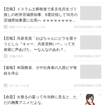
【悲報】イスラム土葬推進で多文化共生ゴリ
推しの村井宮城県知事、6選目指して10月の
宮城県知事選に出馬へ ｗｗｗｗｗｗｗｗｗ
ｗｗｗｗｗｗｗｗｗ
政経ワロスまとめニュース♪
2025/8/18(Mo) 12:08
【悲報】共産党員「おばちゃんにビラを渡そ
うとしら『キャー、共産党怖いー』って大
袈裟に声あげた。〜なんなのあれ？」
正義の見方
2025/8/18(Mo) 12:07
【速報】米国務省、ガザ出身者の入国ビザ発
給を停止
おーるじゃんる
2025/8/18(Mo) 12:06
【命題】火垂るの墓って今冷静に見ると、た
だの胸糞アニメだよな。