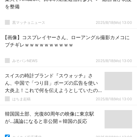
を整備
黒マッチョニュース
2025/8/18(Mo) 13:00
【画像】コスプレイヤーさん、ローアングル撮影カメコに
ブチギレｗｗｗｗｗｗｗｗｗｗ
みそパンNEWS
2025/8/18(Mo) 13:00
スイスの時計ブランド『スウォッチ』さ
ん、中国で「つり目」ポーズの広告を使い
大炎上！これで何を伝えようとしていたの
か・・・
はちま起稿
2025/8/18(Mo) 13:00
韓国国土部、光復80周年の映像に東京駅
が…議論になると非公開＝韓国の反応