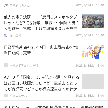
常識的に考えた
2025/8/18(Mo) 13:00
他人の電子決済コード悪用しスマホやタブ
レットなど7点を詐取 無職・中国籍の男２
人を逮捕 宮城・山形で総額８０万円被害
保守速報
2025/8/18(Mo) 13:00
日経平均終値4万3714円 史上最高値を2営
業日連続で更新
米国株ETFまとめ速報
2025/8/18(Mo) 13:00
ADHD「『国宝』は3時間ぶっ通しで見れる
ほど面白い映画だったけど、最後までどっ
ちが吉沢亮でどっちが横浜流星なのかわか
らなかった…」
くまニュース
2025/8/18(Mo) 13:00
楽天やAmazon、日本の衛星通信に参入へ 総務省が制度