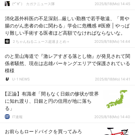
(*ﾟ∀ﾟ)ゞカガクニュース隊
2025/8/18(Mo) 14:45
消化器外科医の不足深刻…厳しい勤務で若手敬遠、「胃や
腸のがん患者の命に関わる」学会に危機感 #医療 | やっぱ
り難しい手術する医者ほど高額でなければならないな。
２ちゃんねるニュース超速まとめ＋
2025/8/18(Mo) 14:44
のと里山海道で『激レアすぎる落とし物』が発見されて関
係者騒然、現在は志雄パーキングエリアで保護されている
模様
U-1 NEWS
2025/8/18(Mo) 14:41
【正論】有識者「間もなく日銀の惨状が世界
に知れ渡り、日銀と円の信用が地に落ち
る」
IT速報
2025/8/18(Mo) 14:40
お前らもロードバイクを買ってみろ