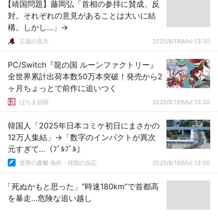
【靖国問題】藤岡弘「首相の参拝に賛成、反
対。それぞれの意見があることは大いに結
構。しかし…」→
正義の見方
2025/8/18(Mo) 13:30
PC/Switch『龍の国 ルーンファクトリー』
全世界累計出荷本数50万本突破！発売から2
ヶ月ちょっとで前作に追いつく
はちま起稿
2025/8/18(Mo) 13:30
韓国人「2025年日本コミケ初日にまさかの
12万人集結」→「数字のインパクトが異次
元すぎて…（ﾌﾞﾙﾌﾞﾙ」
世界の憂鬱 海外・韓国の反応
2025/8/18(Mo) 13:30
「死ぬかもと思った」”時速180km”で首都高
を暴走…危険な追い越し