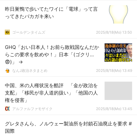
昨日巣鴨で歩いてたワイに「電球」って言
ってきたバカガキ来い
ゴールデンタイムズ
2025/8/18(Mo) 13:50
GHQ「おい日本人！お前ら敗戦国なんだか
らこの要求を飲めや！」日本「(ゴクリ…
😨)」 →
なんJ政治ネタまとめ
2025/8/18(Mo) 13:49
中国、米の人権状況を酷評 「金が政治を
支配」「移民が非人道的扱い」「他国の人
権を侵害」
アルファルファモザイク
2025/8/18(Mo) 13:45
グレタさんら、ノルウェー製油所を封鎖石油廃止を要求 #
国際